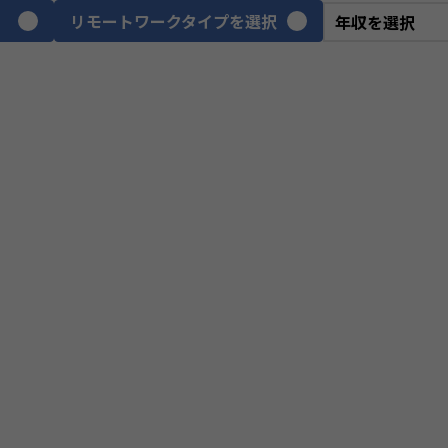
リモートワークタイプを選択
VPoE
テ
ITアーキテクト
プ
スクラムマスター
PM
プロジェクトリーダー
we
webディレクター
デ
CGデザイナー
イ
ネットワークエンジニア
サ