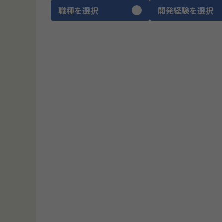
職種を選択
開発経験を選択
CTO
ITコンサルタント
プロダクトマネージャー
ブリッジSE
UIUXデザイナー
ゲームデザイナー
SRE