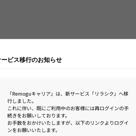
Java
Jav
Kubernetes
Lar
MySQL
Nex
Nuxt.js
Obj
Perl
Pho
サービス移行のお知らせ
PL/SQL
Pos
R
Rea
RPA(Biz Robo)
RPA
「Remoguキャリア」は、新サービス「リラシク」へ移
行しました。
Ruby on Rails
Rus
これに伴い、既にご利用中のお客様には再ログインの手
続きをお願いしております。
SAP
Sca
お手数をおかけいたしますが、以下のリンクよりログイ
Sketch
Spr
ンをお願いいたします。