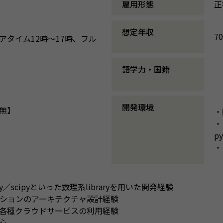
雇用形態
正
想定年収
7
アタイム12時〜17時、フル
語学力・国籍
開発環境
無】
・
・
p
・
py／scipyといった数理系libraryを用いた開発経験
ーションのアーキテクチャ設計経験
等の各種クラウドサービスの利用経験
心