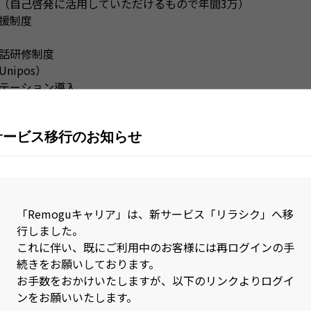
（自己啓発に活用していただけるもので年間3万）
援制度
話研修制度
nipos）
テーション導入
ンセリング導入
有
サービス移行のお知らせ
売機
完備
-fi/社用携帯/PCモニター支給
禁煙※屋外スペースに喫煙所あり。
「Remoguキャリア」は、新サービス「リラシク」へ移
社の際）】
行しました。
これに伴い、既にご利用中のお客様には再ログインの手
続きをお願いしております。
お手数をおかけいたしますが、以下のリンクよりログイ
ンをお願いいたします。