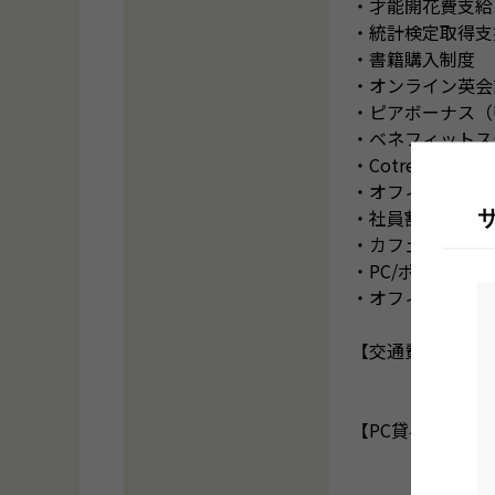
・才能開花費支給
・統計検定取得支
・書籍購入制度
・オンライン英会
・ピアボーナス（U
・ベネフィットス
・Cotreeカウ
・オフィスグリコ
・社員割引自動販
・カフェスペース
・PC/ポケットWi
・オフィス内全面
【交通費手当（出
【PC貸与有無】