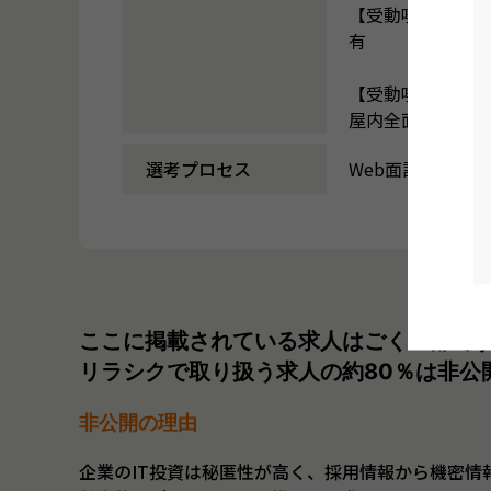
【受動喫煙防止措
有
【受動喫煙防止措
屋内全面禁煙
選考プロセス
Web面談1回
ここに掲載されている求人はごく一部で
リラシクで取り扱う求人の約80％は非公
非公開の理由
企業のIT投資は秘匿性が高く、採用情報から機密情