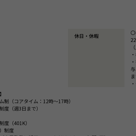
〇
休日・休暇
2
（
・
・
与
ま
・
】
ム制（コアタイム：12時〜17時）
制度（週3日まで）
度（401K）
P）制度