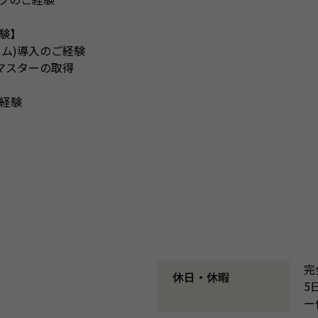
験】
ラム)導入のご経験
マスターの取得
案経験
完
休日・休暇
5
ー