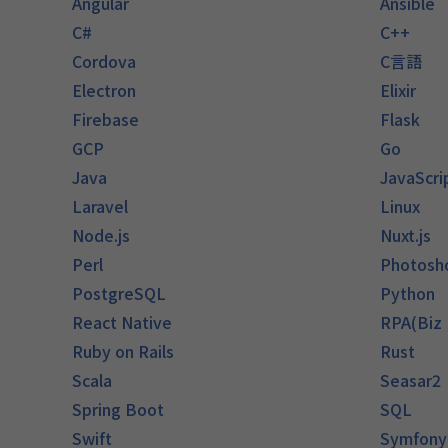
Angular
Ansible
C#
C++
Cordova
C言語
Electron
Elixir
Firebase
Flask
GCP
Go
Java
JavaScri
Laravel
Linux
Node.js
Nuxt.js
Perl
Photosh
PostgreSQL
Python
React Native
RPA(Biz
Ruby on Rails
Rust
Scala
Seasar2
Spring Boot
SQL
Swift
Symfony