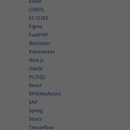
Azure
COBOL
EC-CUBE
Figma
FuelPHP
Illustrator
Kubernetes
Next.js
Oracle
PL/SQL
React
RPA(WinActor)
SAP
Spring
Struts
Tensorflow