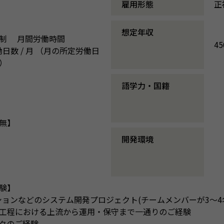
雇用形態
正
想定年収
イム制 月間労働時間
4
労働日数 / 月 （月の所定労働日
）
語学力・国籍
無】
開発環境
験】
ーションなどのシステム開発プロジェクト(チームメンバーが3〜
工程における上流から運用・保守まで一通りのご経験
クのご経験