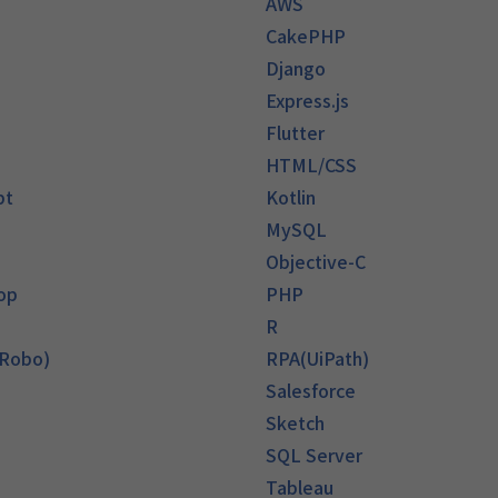
AWS
CakePHP
Django
Express.js
Flutter
HTML/CSS
pt
Kotlin
MySQL
Objective-C
op
PHP
R
 Robo)
RPA(UiPath)
Salesforce
Sketch
SQL Server
Tableau