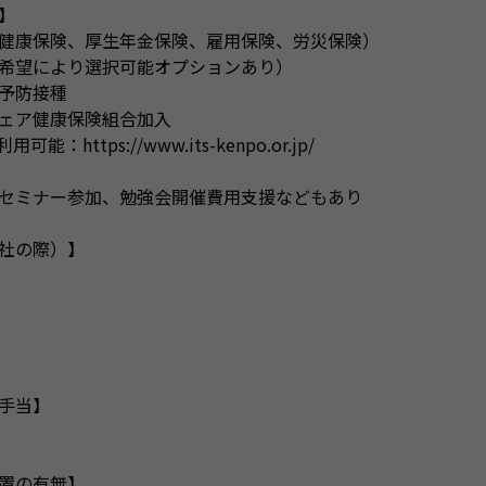
】
健康保険、厚生年金保険、雇用保険、労災保険）
希望により選択可能オプションあり）
予防接種
ウェア健康保険組合加入
：https://www.its-kenpo.or.jp/
セミナー参加、勉強会開催費用支援などもあり
社の際）】
手当】
置の有無】