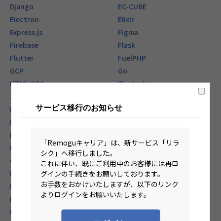
Django
EC-CUBE
Electron
Elixir
Express.js
Figma
Firebase
Flask
Flutter
FuelPHP
GCP
Go
HTML/CSS
Illustrator
Java
JavaScript
サービス移行のお知らせ
Kotlin
Kubernetes
Laravel
Linux
MySQL
Next.js
「Remoguキャリア」は、新サービス「リラ
Node.js
Nuxt.js
シク」へ移行しました。
Objective-C
Oracle
これに伴い、既にご利用中のお客様には再ロ
グインの手続きをお願いしております。
Perl
Photoshop
お手数をおかけいたしますが、以下のリンク
PHP
PL/SQL
よりログインをお願いいたします。
PostgreSQL
Python
R
React