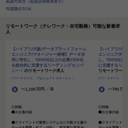
英語力尚可（英語活用環境あり）
外国籍の方OK
リモートワーク（テレワーク・在宅勤務）可能な新着求
人
【ハイブリ/大阪/データプラットフォーム
【ハイブリ/大
エンジニア/マネージャー候補】データ活
エンジニア/PM
用に特化し、1000社以上の企業のDX化
し、1000社以
を総合的に支援するリーディングカンパ
に支援するリー
ニー！
のリモートワーク求人
リモートワーク
ITアーキテクト
プロジェクトマネージャー
ITアーキテクト
プ
～1,200 万円 ／ 年
～790 万円
◎詳細
◎詳細
■お仕事内容
■お仕事内容
●クライアントの業務システムなどの膨大な量の
●クライアントの
データを蓄積・加工・分析し、経営層の意思決定
データを蓄積・加