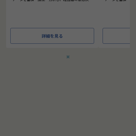
に活用する BI(Business Intelligence)と呼ばれる
に活用する BI(Busin
システムの導入から実行支援までを行っていま
タプラットフォー
す。またクラウドを含むデータ基盤全体のDX構
っています。
想から実施します。
●クライアントの
●クライアントの要望に沿ったBIツールの企画、
ォームの企画、設
詳細を見る
設計、実装まで、プロジェクトに一気通貫で関わ
一気通貫で関わっ
って頂きます。
●主に要件定義か
●主に要件定義からテストまでお任せします。開
発だけでなく、D
発だけでなく、DB、インフラ、プロジェクト管
理、エンドユーザ
＜
＞
理、エンドユーザーとのコミュニケーション能力
など、幅広い経験
など、幅広い経験に基づくスキルアップ・キャリ
アアップが可能な
アアップが可能な環境です。
●エンドユーザー
●エンドユーザー様と直接やり取りをする立場で
あり、要件定義な
あり、要件定義など上流工程に携われます。
こちらの求人に応募します
応募する