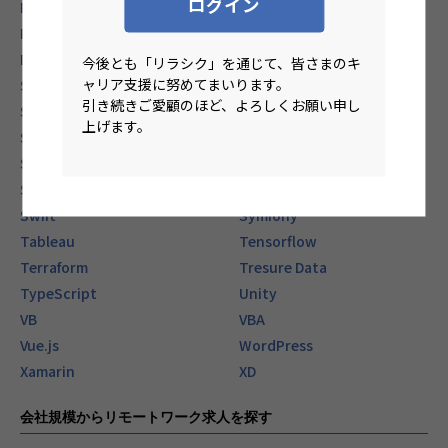
ログイン
React Native
RPA(Biz Robo)
RPA(UiPath)
RPA(WinActor)
Ruby on Rails
Rust
今後とも「リラシク」を通じて、皆さまのキ
ャリア支援に努めてまいります。
Salesforce
SAP
引き続きご愛顧のほど、よろしくお願い申し
Scala
Seasar2
上げます。
Sketch
Spring
Spring Boot
SQL
SQL Server
Struts
Swift
Symfony
Tableau
Tensorflow
Terraform
Tresure Data
TypeScript
Unity
VB
VBA
Vue.js
WordPress
Xamarin
XD
会社規模からリモートワーク求人を探す