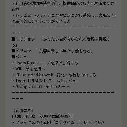
・利用者の課題解決を通し、提供価値の最大化を追求でき
る方
・トリビューのミッションやビジョンに共感し、実現に向
け主体的にチャレンジができる方
ーーーーーーーーーーーーーーーーーーーーーーーーーー
ーーー
■ミッション 「ありたい自分でいられる世界を実現す
る」
■ビジョン 「美容の新しい当たり前を作る」
■バリュー
・Users Rule - ニーズを探求し続ける
・Will - 意思を持つ
・Change and Growth - 変化・成長しつづける
・Team TRIBEAU - チームトリビュー
・Giving your all - 全力コミット
ーーーーーーーーーーーーーーーーーーーーーーーーーー
ーーー
【勤務体系】
10:00～19:00 （休憩時間60分あり）
・フレックスタイム制（コアタイム 11:00～17:00）