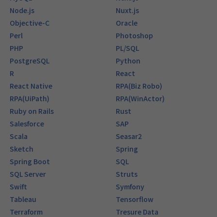
Node.js
Nuxt.js
Objective-C
Oracle
Perl
Photoshop
PHP
PL/SQL
PostgreSQL
Python
R
React
React Native
RPA(Biz Robo)
RPA(UiPath)
RPA(WinActor)
Ruby on Rails
Rust
Salesforce
SAP
Scala
Seasar2
Sketch
Spring
Spring Boot
SQL
SQL Server
Struts
Swift
Symfony
Tableau
Tensorflow
Terraform
Tresure Data