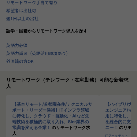
リモートワーク手当て有り
希望者は出社可
週1日以上の出社
語学・国籍からリモートワーク求人を探す
英語力必須
英語力尚可（英語活用環境あり）
外国籍の方OK
リモートワーク（テレワーク・在宅勤務）可能な新着求
人
【基本リモート/首都圏在住/テクニカルサ
【ハイブリ/大
ポート・リーダー候補】ITインフラ領域
エンジニア/マ
に特化し、クラウド・自動化・AIなど先
用に特化し、10
端技術を積極的に取り入れ、SIer業界の
を総合的に支援
常識を変える企業！
のリモートワーク求
ニー！
のリモー
人
ITアーキテクト
プ