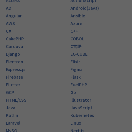
Access
ActionScript
AD
Android(Java)
Angular
Ansible
AWS
Azure
C#
C++
CakePHP
COBOL
Cordova
C言語
Django
EC-CUBE
Electron
Elixir
Express.js
Figma
Firebase
Flask
Flutter
FuelPHP
GCP
Go
HTML/CSS
Illustrator
Java
JavaScript
Kotlin
Kubernetes
Laravel
Linux
MySQL
Next.js