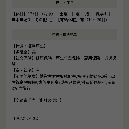
休日・休暇
【休日】127日 （内訳） 土曜 日曜 祝日 夏季4日
年末年始3日 その他（） 【有給休暇】有（10～20日）
待遇・福利厚生
【待遇・福利厚生】
【退職金】無
【社会保険】健康保険 厚生年金保険 雇用保険 労災保
険
【寮・社宅】有
【その他制度】勤労者財産形成貯蓄/短時間勤務/結婚・出
産祝金/弔慰金/家族弔慰金/災害見舞金/社員研修旅行/表彰
&記念旅行
【交通費手当（出社の際）】
【PC貸与有無】