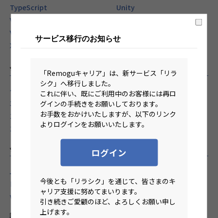
TypeScript
Unity
VB
VBA
Vue.js
WordPress
サービス移行のお知らせ
Xamarin
XD
会社規模からリモートワーク求人を探す
「Remoguキャリア」は、新サービス「リラ
シク」へ移行しました。
〜10人
11〜30人
これに伴い、既にご利用中のお客様には再ロ
31〜50人
51〜100人
グインの手続きをお願いしております。
お手数をおかけいたしますが、以下のリンク
101〜500人
501〜1000人
よりログインをお願いいたします。
1001人〜
会社の特徴からリモートワーク求人を探す
ログイン
上場企業
外資系企業
今後とも「リラシク」を通じて、皆さまのキ
自社サービス企業
受託開発企業
ャリア支援に努めてまいります。
web制作企業
引き続きご愛顧のほど、よろしくお願い申し
上げます。
設立年数からリモートワーク求人を探す