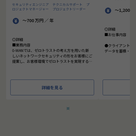
セキュリティエンジニア
テクニカルサポート
プ
ロジェクトマネージャー
プロジェクトリーダー
～1,200 
～700 万円 ／ 年
◎詳細
■お仕事内容
◎詳細
■業務内容
●クライアントの
0-WANでは、ゼロトラストの考え方を用いた新
データを蓄積・加
しいネットワークセキュリティの形をお客様にご
に活用する BI(Busin
提案し、お客様環境でゼロトラストを実現するた
システムの導入か
めのさまざまな支援を行っています。
す。またクラウド
各メンバーの得意分野を組み合わせ、チームワー
想から実施します
クを重視してゼロトラスト事業を推進していま
す。
●クライアントの要
詳細を見る
設計、実装まで、
本求人で採用する方には、テクニカルサポートや
って頂きます。
SI案件のメンバー参画を通じて、エンジニアとし
●主に要件定義か
てのスキルアップを目指していただきます。
発だけでなく、D
＜
＞
エンジニアとしての高いスキルに加えて、チャレ
理、エンドユーザ
ンジ精神、未経験分野にも積極的に取り組む情熱
など、幅広い経験
がある方を募集しています。
アアップが可能な
●エンドユーザー
面接においては業務内容におけるマッチングとご
あり、要件定義な