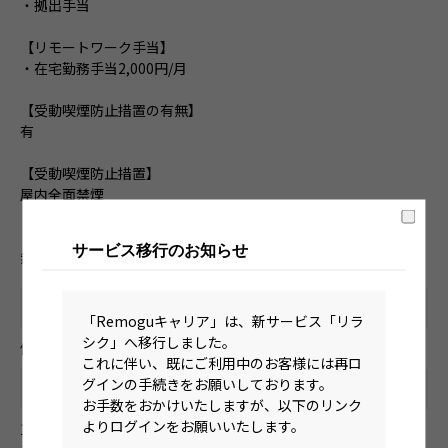
・拠出手当
【リモートワーク手当】
・在宅勤務手当2,000円/月
【受動喫煙防止措置の有無】
有
【受動喫煙防止措置】
屋内全面禁煙
【受動喫煙防止措置の特記事項】
サービス移行のお知らせ
無し
加入保険
「Remoguキャリア」は、新サービス「リラ
シク」へ移行しました。
健康保険、厚生年金保険、雇用保険、労災保険、介護保険
これに伴い、既にご利用中のお客様には再ロ
グインの手続きをお願いしております。
選考プロセス
お手数をおかけいたしますが、以下のリンク
よりログインをお願いいたします。
1次面接 → Web適性（ご自宅）→ 最終面接 → 内定