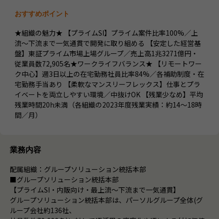
おすすめポイント
★組織の魅力★ 【プライムSI】プライム案件比率100%／上
流～下流まで一気通貫で開発に取り組める 【安定した経営基
盤】東証プライム市場上場グループ／売上高1兆3271億円・
従業員数72,905名★ワークライフバランス★ 【リモートワー
ク中心】週3日以上の在宅勤務社員比率84%／各補助制度・在
宅勤務手当あり 【柔軟なマンスリーフレックス】仕事とプラ
イベートを両立しやすい環境／中抜けOK 【残業少なめ】平均
残業時間20h未満（各組織の2023年度残業実績：約14～18時
間／月）
業務内容
配属組織：グループソリューション統括本部
■グループソリューション統括本部
【プライムSI・内販向け・最上流～下流まで一気通貫】
グループソリューション統括本部は、パーソルグループ全体(グ
ループ会社約136社、