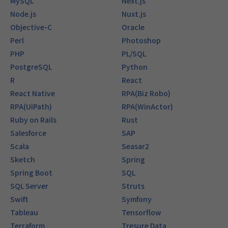
MySQL
Next.js
Node.js
Nuxt.js
Objective-C
Oracle
Perl
Photoshop
PHP
PL/SQL
PostgreSQL
Python
R
React
React Native
RPA(Biz Robo)
RPA(UiPath)
RPA(WinActor)
Ruby on Rails
Rust
Salesforce
SAP
Scala
Seasar2
Sketch
Spring
Spring Boot
SQL
SQL Server
Struts
Swift
Symfony
Tableau
Tensorflow
Terraform
Tresure Data