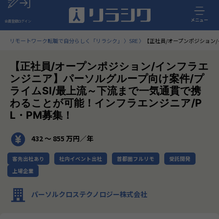
メニュー
会員登録
ログイン
リモートワーク転職で自分らしく「リラシク」
SRE
【正社員/オープンポジション
【正社員/オープンポジション/インフラエ
ンジニア】パーソルグループ向け案件/プ
ライムSI/最上流～下流まで一気通貫で携
わることが可能！インフラエンジニア/P
L・PM募集！
432 〜 855 万円／年
客先出社あり
社内イベント出社
首都圏フルリモ
受託開発
上場企業
パーソルクロステクノロジー株式会社