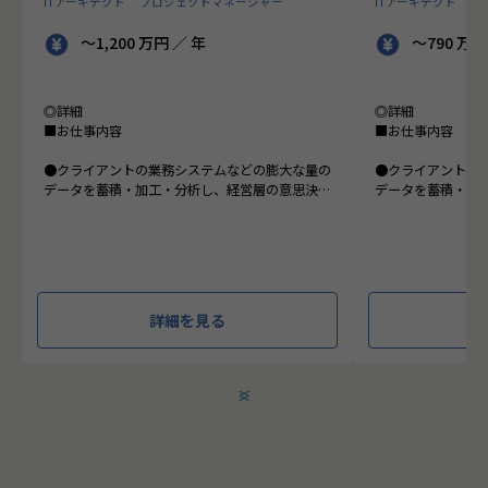
ITアーキテクト
プロジェクトマネージャー
ITアーキテクト
プ
～1,200 万円 ／ 年
～790 万円
◎詳細
◎詳細
■お仕事内容
■お仕事内容
●クライアントの業務システムなどの膨大な量の
●クライアントの
データを蓄積・加工・分析し、経営層の意思決定
データを蓄積・加
に活用する BI(Business Intelligence)と呼ばれる
に活用する BI(Busin
システムの導入から実行支援までを行っていま
タプラットフォー
す。またクラウドを含むデータ基盤全体のDX構
っています。
想から実施します。
●クライアントの
●クライアントの要望に沿ったBIツールの企画、
ォームの企画、設
詳細を見る
設計、実装まで、プロジェクトに一気通貫で関わ
一気通貫で関わっ
って頂きます。
●主に要件定義か
●主に要件定義からテストまでお任せします。開
発だけでなく、D
発だけでなく、DB、インフラ、プロジェクト管
理、エンドユーザ
＜
＞
理、エンドユーザーとのコミュニケーション能力
など、幅広い経験
など、幅広い経験に基づくスキルアップ・キャリ
アアップが可能な
アアップが可能な環境です。
●エンドユーザー
●エンドユーザー様と直接やり取りをする立場で
あり、要件定義な
あり、要件定義など上流工程に携われます。