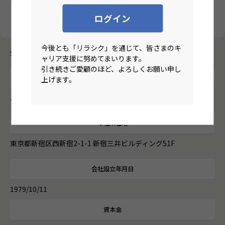
※管理職での採用など場合によって3次面接を実施する場合がご
ざいます
ログイン
今後とも「リラシク」を通じて、皆さまのキ
企業情報
ャリア支援に努めてまいります。
引き続きご愛顧のほど、よろしくお願い申し
企業名
上げます。
パーソルクロステクノロジー株式会社
本社所在地
東京都新宿区西新宿2-1-1 新宿三井ビルディング51F
会社設立年月日
1979/10/11
資本金