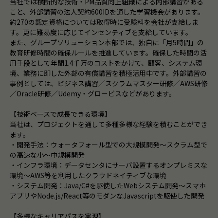
当社では横断的な技術・PM品質向上組織による内部講習がある
こと、外部講習の法人契約600IDを通した学習機会があります。
約270の認定資格については取得時に受験料を会社が支給しま
す。更に難易度に応じてインセンティブを支給しています。
また、グループソリューション本部では、独自に「月5時間」の
教育研修時間の確保ルールを推進しています。確保した時間の活
用手段として年間1.4千万のコストをかけて、顧客、システム環
境、業務に即した外部の有償講習を積極活用中です。外部講習の
事例としては、ビジネス講習／スクラムマスター研修／AWS研修
／Oracle研修／Udemy・グロービスなどがあります。
【技術ベースで成長できる環境】
当社は、プロジェクトを通して多種多様な経験を積むことができ
ます。
・開発手法：ウォータフォール型での大規模開発～スクラム型で
の高速な小～中規模開発
・インフラ環境：データセンタにサーバ設置するオンプレミスな
環境～AWS等を利用したクラウドネイティブな環境
・システム開発：Java/C#を駆使したWebシステム開発～スマホ
アプリやNode.js/React等のモダンなJavascriptを駆使した開発
【多様なキャリアパスを実現】