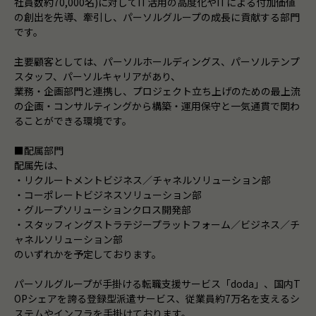
社員数約70,000名)に対してIT活用の高度化やITによる付加価値
の創出を先導、牽引し、パーソルグループの成長に貢献する部門
です。
主要顧客としては、パーソルホールディングス、パーソルテンプ
スタッフ、パーソルキャリアがあり、
業務・企画部門と連携し、プロジェクト立ち上げのための最上流
の企画・コンサルティングから構築・運用保守と一気通貫で関わ
ることができる環境です。
■配属部門
配属先は、
・リクルートメントビジネス／チャネルソリューション部
・コーポレートビジネスソリューション部
・グループソリューションクロス開発部
・スタッフィングストラテジープラットフォーム／ビジネス／チ
ャネルソリューション部
のいずれかを予定しております。
パーソルグループが手掛ける転職支援サービス「doda」、国内T
OPシェアを誇る登録型派遣サービス、従業員約7万名を支えるシ
ステムやインフラを手掛けております。