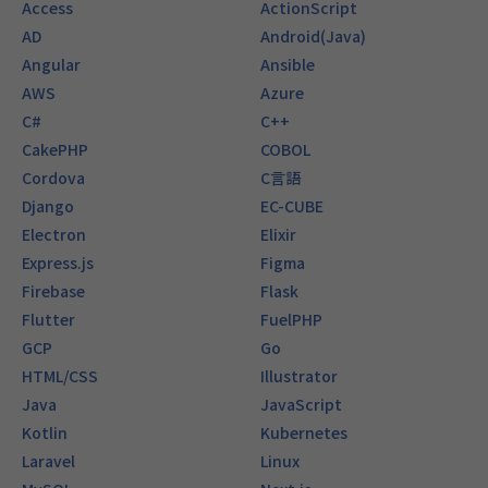
Access
ActionScript
AD
Android(Java)
Angular
Ansible
AWS
Azure
C#
C++
CakePHP
COBOL
Cordova
C言語
Django
EC-CUBE
Electron
Elixir
Express.js
Figma
Firebase
Flask
Flutter
FuelPHP
GCP
Go
HTML/CSS
Illustrator
Java
JavaScript
Kotlin
Kubernetes
Laravel
Linux