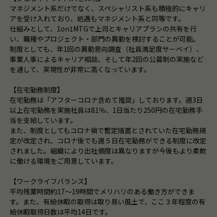
マネジメント系だけでなく、スペシャリスト系も積極的にキャリ
アを受け入れており、処遇もマネジメント系と同等です。
仕組みとして、1on1MTGで上司とキャリアプランの共有を行
い、職種やプロジェクト・部門の異動を検討することが可能。
制度としても、年1回の異動意向調査（社員満足度サーベイ）、
事業人事によるキャリア相談、そして年2回の公募制の実施など
を通して、実現性が非常に高くなっています。
【在宅勤務制度】
在宅勤務は「アフターコロナ含めて推奨」しております。週3日
以上在宅勤務を実施社員は81％、1日当たり250円の在宅勤務手
当を支給しています。
また、制度としてもコロナ禍で暫定措置とされていた在宅勤務規
定が改定され、コロナ後でも週５日在宅勤務ができる制度に改定
されました。組織により出社頻度は異なりますが今後もより柔軟
に働ける環境をご用意しています。
【ワークライフバランス】
平均残業時間約17～19時間でメリハリのある働き方ができま
す。また、有給休暇の取得は取り易い風土で、ここ３年程度の有
給休暇取得日数は平均14日です。