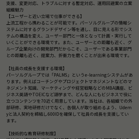
支援、変更対応、トラブルに対する暫定対応、運用回避案の立案
組織魅力
【ユーザーと近い立場で仕事ができる】
上流工程から携わることが可能です。パーソルグループの情報シ
ステムに対するグランドデザイン等を通し、目に見える形でシス
テムの構造を変え、ユーザー部門と一体となって計画・実行して
いくことができる環境です。また、ユーザーとの距離も近く、グ
ループ企業向けの開発部門だからこそ、ユーザーである事業部門
との距離も近く、提案力、折衝力を磨くことが出来る環境です。
【社員の成長を支援する環境】
パーソルグループでは「PALMS」というe-learningシステムがあ
ります。例えばコーチングやプロジェクトマネジメントなどのマ
ネジメント知識、マーケティングや経営戦略などのMBA講座、ビ
ジネス英語やTOEICなど語学まで、どんな人にもビジネスで役に
立つコンテンツを70近く用意しています。当社は、各組織での外
部研修、実地研修だけでなく、各個人が取り組めるよう、Udem
yと法人契約を締結し600IDを確保して社員の成長を支援してい
ます。
【技術的な教育研修制度】