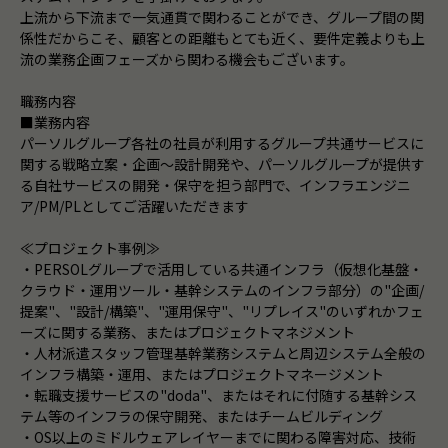
上流から下流まで一気通貫で関わることができ、グループ間の関
係性だからこそ、顧客との距離もとても近く、要件定義よりも上
流の業務企画フェーズから関わる機会もございます。
職務内容
■業務内容
パーソルグループ各社の社員が利用するグループ共通サービスに
関する戦略立案・企画～設計開発や、パーソルグループが提供す
る自社サービスの開発・保守を担う部門で、インフラエンジニ
ア/PM/PLとしてご活躍いただきます
≪プロジェクト事例≫
・PERSOLグループで活用している共通インフラ（仮想化基盤・
クラウド・運用ツール・基幹システムのインフラ部分）の"企画/
提案"、"設計/構築"、"運用保守"、"リプレイス"のいずれかフェ
ーズに関する業務、またはプロジェクトマネジメント
・人材派遣スタッフ管理基幹業務システムと周辺システム全般の
インフラ構築・運用、またはプロジェクトマネージメント
・転職支援サービスの"doda"、またはそれに付随する基幹シス
テム等のインフラの保守開発、またはチームビルディング
・OS以上のミドルウェアレイヤーまでに関わる障害対応、技術