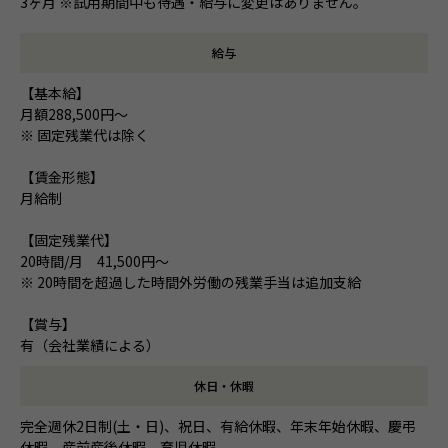
3ヶ月 ※試用期間中も待遇・給与に変更はありません。
給与
【基本給】
月額288,500円～
※ 固定残業代は除く
【賃金形態】
月給制
【固定残業代】
20時間/月 41,500円～
※ 20時間を超過した時間外労働の残業手当は追加支給
【賞与】
有（会社業績による）
休日・休暇
完全週休2日制(土・日)、祝日、有給休暇、年末年始休暇、慶弔
休暇、産前産後休暇、育児休暇