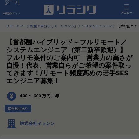
メニュー
会員登録
ログイン
リモートワーク転職で自分らしく「リラシク」
システムエンジニア
【首都圏ハイ
【首都圏ハイブリッド～フルリモート／
システムエンジニア（第二新卒歓迎）】
フルリモ案件のご案内可｜営業力の高さが
自慢！代表、営業自らがご希望の案件取っ
てきます！/リモート頻度高めの若手SES
エンジニア募集！
400 〜 600 万円／年
客先出社あり
株式会社イッシン