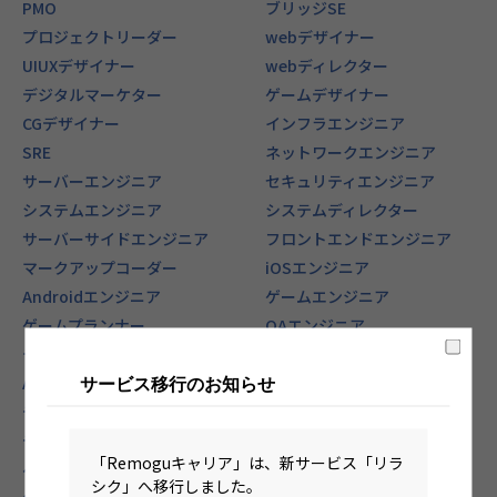
PMO
ブリッジSE
プロジェクトリーダー
webデザイナー
UIUXデザイナー
webディレクター
デジタルマーケター
ゲームデザイナー
CGデザイナー
インフラエンジニア
SRE
ネットワークエンジニア
サーバーエンジニア
セキュリティエンジニア
システムエンジニア
システムディレクター
サーバーサイドエンジニア
フロントエンドエンジニア
マークアップコーダー
iOSエンジニア
Androidエンジニア
ゲームエンジニア
ゲームプランナー
QAエンジニア
テストエンジニア
テスター
AIエンジニア（DL/機械学習）
データサイエンティスト
サービス移行のお知らせ
データアナリスト
BIエンジニア
データベースエンジニア
社内SE
「Remoguキャリア」は、新サービス「リラ
ヘルプデスク
テクニカルサポート
シク」へ移行しました。