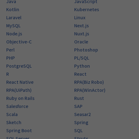
Java
JavaScript
Kotlin
Kubernetes
Laravel
Linux
MySQL
Next.js
Node.js
Nuxt.js
Objective-C
Oracle
Perl
Photoshop
PHP
PL/SQL
PostgreSQL
Python
R
React
React Native
RPA(Biz Robo)
RPA(UiPath)
RPA(WinActor)
Ruby on Rails
Rust
Salesforce
SAP
Scala
Seasar2
Sketch
Spring
Spring Boot
SQL
SQL Server
Struts