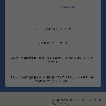
Presents
フリーランス×リモートワーク
正社員×リモートワーク
テレワークの勤怠管理・監視・タスク管理ツール「KnockMe!（ノック・
ミー）」
テレワークの市場調査・トレンド発信メディア「テレワーク・リモートワ
ーク総合研究所（テレリモ総研）」
株式会社LASSICはプライバシーマークを取
得しています。