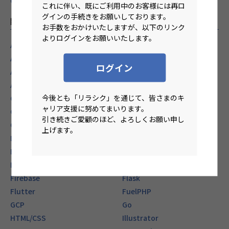
CRE
これに伴い、既にご利用中のお客様には再ロ
グインの手続きをお願いしております。
開発経験からリモートワーク求人を探す
お手数をおかけいたしますが、以下のリンク
よりログインをお願いいたします。
Access
ActionScript
AD
Android(Java)
ログイン
Angular
Ansible
AWS
Azure
今後とも「リラシク」を通じて、皆さまのキ
C#
C++
ャリア支援に努めてまいります。
CakePHP
COBOL
引き続きご愛顧のほど、よろしくお願い申し
Cordova
C言語
上げます。
Django
EC-CUBE
Electron
Elixir
Express.js
Figma
Firebase
Flask
Flutter
FuelPHP
GCP
Go
HTML/CSS
Illustrator