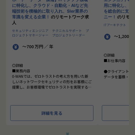
に特化し、クラウド・自動化・AIなど先
用に特化し、10
端技術を積極的に取り入れ、SIer業界の
を総合的に支援
常識を変える企業！
のリモートワーク求
ニー！
のリモー
人
ITアーキテクト
プ
セキュリティエンジニア
テクニカルサポート
プ
ロジェクトマネージャー
プロジェクトリーダー
～1,200 
～700 万円 ／ 年
◎詳細
■お仕事内容
◎詳細
■業務内容
●クライアントの
0-WANでは、ゼロトラストの考え方を用いた新
データを蓄積・加
しいネットワークセキュリティの形をお客様にご
に活用する BI(Busin
提案し、お客様環境でゼロトラストを実現するた
システムの導入か
めのさまざまな支援を行っています。
す。またクラウド
各メンバーの得意分野を組み合わせ、チームワー
想から実施します
クを重視してゼロトラスト事業を推進していま
す。
●クライアントの要
詳細を見る
設計、実装まで、
本求人で採用する方には、テクニカルサポートや
って頂きます。
SI案件のメンバー参画を通じて、エンジニアとし
●主に要件定義か
てのスキルアップを目指していただきます。
発だけでなく、D
＜
＞