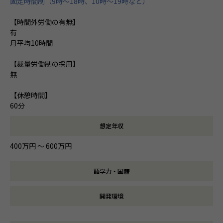
固定時間制（9時～18時、10時～19時など）
【時間外労働の有無】
有
月平均10時間
【裁量労働制の採用】
無
【休憩時間】
60分
想定年収
400万円 〜 600万円
語学力・国籍
開発環境