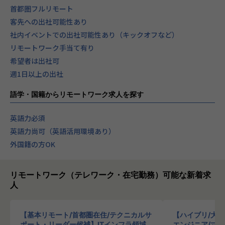
首都圏フルリモート
客先への出社可能性あり
社内イベントでの出社可能性あり（キックオフなど）
リモートワーク手当て有り
希望者は出社可
週1日以上の出社
語学・国籍からリモートワーク求人を探す
英語力必須
英語力尚可（英語活用環境あり）
外国籍の方OK
リモートワーク（テレワーク・在宅勤務）可能な新着求
人
【基本リモート/首都圏在住/テクニカルサ
【ハイブリ/大
ポート・リーダー候補】ITインフラ領域
エンジニア/マ