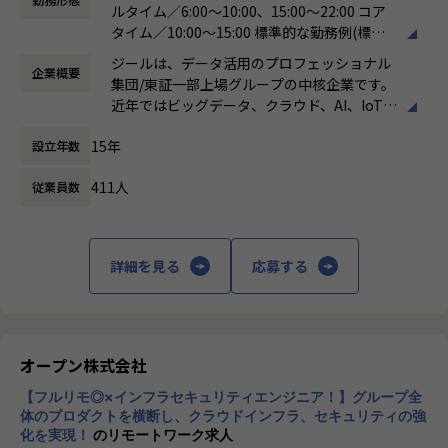
ルタイム／6:00～10:00、15:00～22:00 コア
●PowerPoint等を用いた提案資料の作成とプレゼンテーシ
組織です。
タイム／10:00～15:00 標準的な勤務例(標準
ョン
単なるプロジェクト遂行に留まらず、顧客の経営・事業課題
労働時間)／9:00～18:00
●ベンダーとのアライアンス活動（資格取得やイベント参加
に深く入り込み、「共に事業を創るパートナー」として伴走
ジールは、データ活用のプロフェッショナル
企業概要
働き方：
フレックス制（コアタイムあり）
など）
します。
集団/東証一部上場グループの中核企業です。
時間外労働の有無： 有（月平均19時間）
営業・データエンジニア・コンサルタントと密に連携しなが
近年ではビッグデータ、クラウド、AI、IoTを
休憩時間： 60分
※DOMOとは※
ら、顧客とのリレーション深化と継続的な案件創出を推進す
活用した事例も増加し、顧客のDX推進を支援
・クラウド型BIプラットフォーム。データの収集から蓄積、
ることがミッションです。
15年
設立年数
する立場にスコープを拡張しています。
可視化までオールインワンの製品
特にプラチナカスタマーに対しては、アカウント単位での戦
・BuzzというコミュケーションツールやAppsというライト
略立案・実行をリードします。
411人
従業員数
顧客の大半は大手企業となっており、30年以
バック機能など、様々な機能も有している。
上データ活用領域に特化してきたナレッジ/市
【業務の変更の範囲】
場からの信頼が強固な経営基盤を支えていま
【組織の特徴・魅力】
会社の規定に準ずる
す。
詳細を見る
応募する
・「真のデータドリブンコンサルティング」を体現すべく、
お客様の真のパートナーになることを目標としています。
■Mission：専門性と技術力、高度な分析ノ
・業務では、お客様のデータ活用を促進させることを目的
ウハウの提供
に、特定のツールに依存せず、課題に応じた柔軟なデータ活
多様な企業活動の情報の価値転換というニー
用支援サービスを提供しています。
ズに応えるため、私たちは「プロフェッショ
オープン株式会社
・プロジェクトベースではなく、お客様ベースで仕事をして
ナルサービスの大衆化」をミッションとして
いくため、よりお客様に深く入り込み「伴走型支援」として
【フルリモ◎×インフラセキュリティエンジニア！】グループ全
掲げております。高い専門性を持った技術
お客様のデータ活用を促進させることができる点が醍醐味で
体のプロダクトを横断し、クラウドインフラ、セキュリティの強
力、深い経験から得られた多様性のある高度
化を実現！
のリモートワーク求人
す。
な分析力をハイクオリティ＆ローコストで提