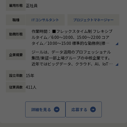
共同策定
ます。お客様に対する長期的な貢献を果たす
正社員
雇用形態
-営業部門と連携した提案活動および受注に向けたアクシ
ことに最大の意義をもって事業活動に取り組
ョン推進
んで参ります。
職種
ITコンサルタント
プロジェクトマネージャー
-ステアリングコミッティの設計・運営（経営層との合意
形成）
作業時間： ■フレックスタイム制 フレキシブ
-顧客との関係構築およびリレーション強化
勤務形態
ルタイム／6:00～10:00、15:00～22:00 コア
-社内外ステークホルダーとの調整・ファシリテーション
タイム／10:00～15:00 標準的な勤務例(標準
※データ領域については、専門的な開発スキルは必須では
労働時間)／9:00～18:00
なく、顧客折衝の場においてコミュニケーションが取れるレ
ジールは、データ活用のプロフェッショナル
企業概要
働き方：
フレックス制（コアタイムあり）
ベルで問題ありません。
集団/東証一部上場グループの中核企業です。
時間外労働の有無： 有（月平均19時間）
近年ではビッグデータ、クラウド、AI、IoTを
休憩時間： 60分
活用した事例も増加し、顧客のDX推進を支援
■担当頂きたいミッション
15年
設立年数
する立場にスコープを拡張しています。
・顧客と共に中長期のロードマップを策定し、新たなビジネ
ス機会を創出する
411人
従業員数
顧客の大半は大手企業となっており、30年以
・プラチナカスタマー（年間売上1億円以上）のアカウントP
上データ活用領域に特化してきたナレッジ/市
Mを担当
場からの信頼が強固な経営基盤を支えていま
・アカウントプランを策定し、営業と連携して提案〜受注ま
す。
詳細を見る
応募する
でをリード
・ステアリングコミッティを通じた意思決定支援・関係強化
■Mission：専門性と技術力、高度な分析ノ
ウハウの提供