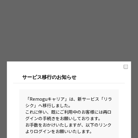
固定時間制（9時～18時、10時～19時など）
フレックス制（コアタイムあり）
フルフレックス制
裁量労働制
語学・国籍から探す
英語力必須
サービス移行のお知らせ
英語力尚可（英語活用環境あり）
外国籍の方OK
「Remoguキャリア」は、新サービス「リラ
シク」へ移行しました。
これに伴い、既にご利用中のお客様には再ロ
グインの手続きをお願いしております。
お手数をおかけいたしますが、以下のリンク
よりログインをお願いいたします。