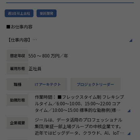
供することで、企業の競争優位確保に貢献す
ることを私たちは使命としております。
週1日以上出社
受託開発
■Vision：100年企業の創造
■お仕事内容
私たちはビジョンとして「100年企業の創
造」を掲げて、理想企業の創造に向け、「社
【仕事内容】
員全員が燃える会社」を目指しています。理
日本企業のデジタルトランスフォーメーションの実現に貢献
想企業とは「他者貢献」を通して誰よりも発
するため、ビックデータの活用支援を行います。データ蓄
展する企業です。そして、社員全員が燃え続
550 〜 800 万円／年
想定年収
積・加工・分析し、経営層の意思決定に活用する BI(Busines
ける会社が「100年企業」であると信じてい
s Intelligence）やAzure、AWS、GCPなどのクラウド、AI、
ます。お客様に対する長期的な貢献を果たす
正社員
雇用形態
機械学習などを含むデータプラットフォームの導入から実行
ことに最大の意義をもって事業活動に取り組
支援までを行っています。ご入社後は、新設された札幌オフ
んで参ります。
職種
ITアーキテクト
プロジェクトリーダー
ィスにて事業、そして組織拡大に貢献いただきたいと考えて
おります。
作業時間： ■フレックスタイム制 フレキシブ
勤務形態
ルタイム／6:00～10:00、15:00～22:00 コア
●直案件が多く、エンドユーザー様とのやり取りも多く発生
タイム／10:00～15:00 標準的な勤務例(標準
します。クライアントの要望に沿ったデータプラットフォー
労働時間)／9:00～18:00
ムの企画、設計、実装まで、プロジェクトに一気通貫で関わ
ジールは、データ活用のプロフェッショナル
企業概要
働き方：
フレックス制（コアタイムあり）
って頂きます。
集団/東証一部上場グループの中核企業です。
時間外労働の有無： 有（月平均19時間）
●主に要件定義からテストまでお任せします。開発だけでな
近年ではビッグデータ、クラウド、AI、IoTを
休憩時間： 60分
く、DB、インフラ、プロジェクト管理、エンドユーザーと
活用した事例も増加し、顧客のDX推進を支援