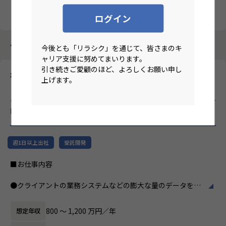
クリア
検索
ログイン
4184件中 1件～10件
今後とも「リラシク」を通じて、皆さまのキ
ャリア支援に努めてまいります。
引き続きご愛顧のほど、よろしくお願い申し
株式会社ジール
上げます。
【ハイブリ/大阪/データプラットフォームエンジニア/マネージャ
ー候補】データ活用に特化し、1000社以上の企業のDX化を総合
的に支援するリーディングカンパニー！
のリモートワーク求人
週1日以上出社
受託開発
■お仕事内容
●クライアントの業務システムなどの膨大な量のデータを蓄
積・加工・分析し、経営層の意思決定に活用する BI(Busines
s Intelligence)と呼ばれるシステムの導入から実行支援まで
800 〜 1,200 万円／年
想定年収
を行っています。またクラウドを含むデータ基盤全体のDX構