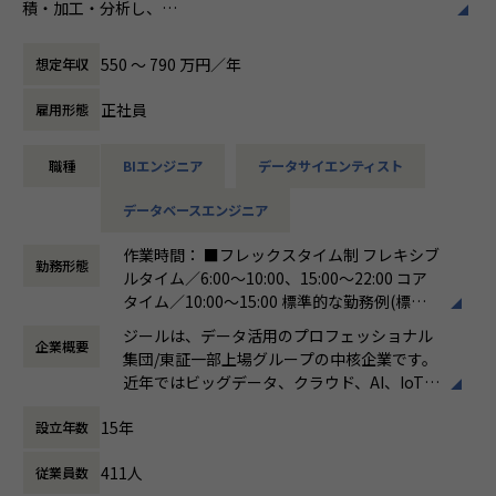
積・加工・分析し、
適正に応じて、会社の指示する業務への異動を命じることが
員全員が燃える会社」を目指しています。理
経営層の意思決定に活用する BI(Business Intelligence）を
ある
想企業とは「他者貢献」を通して誰よりも発
含むデータプラットフォームの導入から実行支援までを行っ
展する企業です。そして、社員全員が燃え続
550 〜 790 万円／年
想定年収
ています。
ける会社が「100年企業」であると信じてい
ます。お客様に対する長期的な貢献を果たす
正社員
雇用形態
【詳細】
ことに最大の意義をもって事業活動に取り組
●クライアントの要望に沿ったデータプラットフォームの企
んで参ります。
職種
BIエンジニア
データサイエンティスト
画、設計、実装まで、プロジェクトに一気通貫で関わってい
ただきます。
データベースエンジニア
●主に要件定義からテストまでお任せします。開発だけでな
く、DB、インフラ、プロジェクト管理、
作業時間： ■フレックスタイム制 フレキシブ
エンドユーザーとのコミュニケーション能力など、幅広い経
勤務形態
ルタイム／6:00～10:00、15:00～22:00 コア
験に基づくスキルアップ・キャリアアップが可能な環境で
タイム／10:00～15:00 標準的な勤務例(標準
す。
労働時間)／9:00～18:00
●エンドユーザー様と直接やり取りをする立場であり、要件
ジールは、データ活用のプロフェッショナル
企業概要
働き方：
フレックス制（コアタイムあり）
定義など上流工程に携われます。
集団/東証一部上場グループの中核企業です。
時間外労働の有無： 有（月平均19時間）
近年ではビッグデータ、クラウド、AI、IoTを
休憩時間： 60分
活用した事例も増加し、顧客のDX推進を支援
■募集背景
15年
設立年数
する立場にスコープを拡張しています。
データプラットフォーム導入・構築の引き合い増加に対応す
るための増員です。
411人
従業員数
顧客の大半は大手企業となっており、30年以