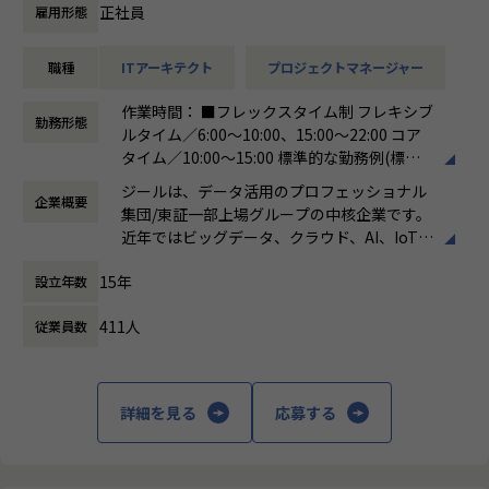
想から実施します。
正社員
雇用形態
●クライアントの要望に沿ったBIツールの企画、設計、実装
職種
ITアーキテクト
プロジェクトマネージャー
まで、プロジェクトに一気通貫で関わって頂きます。
●主に要件定義からテストまでお任せします。開発だけでな
作業時間： ■フレックスタイム制 フレキシブ
く、DB、インフラ、プロジェクト管理、エンドユーザーと
勤務形態
ルタイム／6:00～10:00、15:00～22:00 コア
のコミュニケーション能力など、幅広い経験に基づくスキル
タイム／10:00～15:00 標準的な勤務例(標準
アップ・キャリアアップが可能な環境です。
労働時間)／9:00～18:00
●エンドユーザー様と直接やり取りをする立場であり、要件
ジールは、データ活用のプロフェッショナル
企業概要
働き方：
フレックス制（コアタイムあり）
定義など上流工程に携われます。
集団/東証一部上場グループの中核企業です。
時間外労働の有無： 有（月平均19時間）
近年ではビッグデータ、クラウド、AI、IoTを
休憩時間： 60分
【業務の変更の範囲】
活用した事例も増加し、顧客のDX推進を支援
適正に応じて、会社の指示する業務への異動を命じることが
15年
設立年数
する立場にスコープを拡張しています。
ある
411人
従業員数
顧客の大半は大手企業となっており、30年以
上データ活用領域に特化してきたナレッジ/市
場からの信頼が強固な経営基盤を支えていま
す。
詳細を見る
応募する
■Mission：専門性と技術力、高度な分析ノ
ウハウの提供
多様な企業活動の情報の価値転換というニー