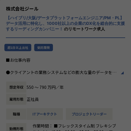
ズに応えるため、私たちは「プロフェッショ
株式会社ジール
ナルサービスの大衆化」をミッションとして
【ハイブリ/大阪/データプラットフォームエンジニア/PM・PL】
掲げております。高い専門性を持った技術
データ活用に特化し、1000社以上の企業のDX化を総合的に支援
力、深い経験から得られた多様性のある高度
するリーディングカンパニー！
のリモートワーク求人
な分析力をハイクオリティ＆ローコストで提
供することで、企業の競争優位確保に貢献す
ることを私たちは使命としております。
週1日以上出社
受託開発
■Vision：100年企業の創造
■お仕事内容
私たちはビジョンとして「100年企業の創
造」を掲げて、理想企業の創造に向け、「社
●クライアントの業務システムなどの膨大な量のデータを蓄
員全員が燃える会社」を目指しています。理
積・加工・分析し、経営層の意思決定に活用する BI(Busines
想企業とは「他者貢献」を通して誰よりも発
s Intelligence)を含むデータプラットフォームの導入から実
展する企業です。そして、社員全員が燃え続
550 〜 790 万円／年
想定年収
行支援までを行っています。
ける会社が「100年企業」であると信じてい
ます。お客様に対する長期的な貢献を果たす
正社員
雇用形態
●クライアントの要望に沿ったデータプラットフォームの企
ことに最大の意義をもって事業活動に取り組
画、設計、実装まで、プロジェクトに一気通貫で関わって頂
んで参ります。
職種
ITアーキテクト
プロジェクトリーダー
きます。
●主に要件定義からテストまでお任せします。開発だけでな
作業時間： ■フレックスタイム制 フレキシブ
く、DB、インフラ、プロジェクト管理、エンドユーザーと
勤務形態