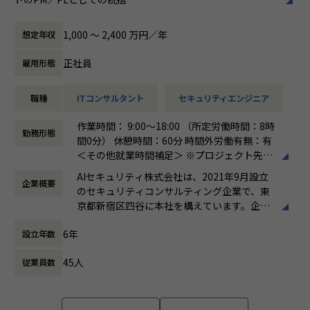
・マルチプロダクト／マルチクラウドの設計力：単一環境に
・顧客のエンドポイントセキュリティ方針・アーキテクチャ
とどまらない、横断的なアーキテクチャ設計の視座
の構想策定、設計のリード
1,000 〜 2,400 万円／年
想定年収
・DevSecOps／シフトレフトの実践 ：CI/CDにセキュリティ
・SOC／MDR運用設計、インシデント対応（IR）体制構築の
を組み込む設計・運用
支援
正社員
雇用形態
・セキュリティガバナンス構築の経験：全社統制の設計、IS
・検知ルール・運用プロセスの高度化、チューニング方針の
MS／SOC2 等の認証対応も視野に
策定と品質管理
・オブザーバビリティ基盤の設計力：監視・ログ・パフォー
職種
ITコンサルタント
セキュリティエンジニア
・ユニット（チーム）のマネジメント、メンバー育成、デリ
マンス／コスト最適化の実装
バリー品質の担保
作業時間： 9:00～18:00 （所定労働時間：8時
・技術リード・標準化・育成のマネジメントスキル：チーム
・顧客への提案活動、経営層・部門責任者への報告・折衝
勤務形態
間0分） 休憩時間：60分 時間外労働有無：有
を率いる経験
・ベンダーアライアンス（CrowdStrike）を活かした提案・
＜その他就業時間補足＞ ※プロジェクト先に
ソリューション開発
よる。 ※シニアコンサルタント以上は専門業
▼業務内容
・（Senior Manager）複数プロジェクトの同時統括、案件
AIセキュリティ株式会社は、2021年9月設立
企業概要
務型裁量労働制（みなし労働時間8時間）の
オープングループ全体のプロダクトを横断し、以下の領域を
創出・事業推進のリード
のセキュリティコンサルティング企業で、東
場合、時間外労働なし
担当いただきます。
・（Director）EDR／エンドポイント領域全体の事業・売上
京都新宿区四谷に本社を構えています。企業
働き方：
裁量労働制
責任、組織拡大と対外的なブランド構築のリード
理念として「攻め」と「守り」の両立を掲
時間外労働の有無： 有（月平均0時間～30時
クラウドインフラ
6年
設立年数
げ、企業の持続的な成長と価値向上を支援す
間）
・Google Cloud への移行対応の推進
る総合型ファームです。主な事業は、IT戦略
休憩時間： 60分
・GCP / AWS を中心としたインフラの設計・構築・運用
■このポジションの魅力
45人
従業員数
コンサルティング、サイバーセキュリティコ
・IaC による構築のコード化および自動化の促進
エンドポイント（PC・サーバー）を守る最後の砦、EDR領域
ンサルティング、AI Securityコンサルティン
のリーダーポジションです。
グ、ゼロトラスト環境の構築・運用支援、セ
セキュリティ
当社がベンダーアライアンスを結ぶCrowdStrikeを中核に、
キュリティ顧問サービス、人材紹介・採用支