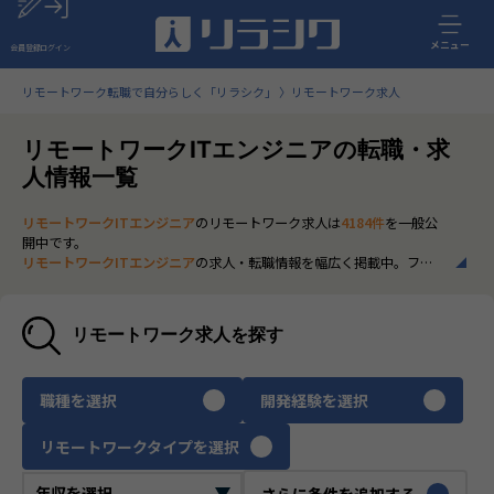
メニュー
会員登録
ログイン
リモートワーク転職で自分らしく「リラシク」
リモートワーク求人
リモートワークITエンジニアの転職・求
人情報一覧
リモートワークITエンジニア
のリモートワーク求人は
4184件
を一般公
開中です。
リモートワークITエンジニア
の求人・転職情報を幅広く掲載中。フル
リモートから一部在宅勤務まで、全国の正社員ポジションを多数ご紹
介。最新の市場動向やキャリア形成に役立つ情報もあわせてチェック
できます。
リモートワーク求人を探す
いち早く、多くの選択肢から
リモートワークITエンジニア
のリモート
ワーク求人を選びたい方は、30秒で完結する無料の
会員登録
へお進み
ください。
職種を選択
開発経験を選択
リモートワークタイプを選択
さらに条件を追加する