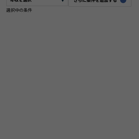
選択中の条件
CTO
VPoE
テックリード
ITコンサルタント
ITアーキテクト
プロジェクトマネージャー
プロダクトマネージャー
スクラムマスター