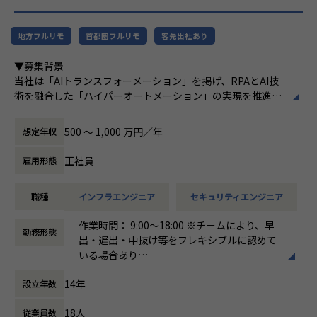
供することで、企業の競争優位確保に貢献す
【業務の変更の範囲】
ることを私たちは使命としております。
適正に応じて、会社の指示する業務への異動を命じることが
地方フルリモ
首都圏フルリモ
客先出社あり
ある
■Vision：100年企業の創造
▼募集背景
私たちはビジョンとして「100年企業の創
当社は「AIトランスフォーメーション」を掲げ、RPAとAI技
造」を掲げて、理想企業の創造に向け、「社
術を融合した「ハイパーオートメーション」の実現を推進し
員全員が燃える会社」を目指しています。理
ています。新規プロダクトが続々と立ち上がる中、それらを
想企業とは「他者貢献」を通して誰よりも発
支えるインフラ基盤・セキュリティ統制・監視体制を全社横
展する企業です。そして、社員全員が燃え続
500 〜 1,000 万円／年
想定年収
断で整備・強化していくフェーズにあります。
ける会社が「100年企業」であると信じてい
現在、一部プロダクトのAWSからGoogle Cloud への移行を
ます。お客様に対する長期的な貢献を果たす
正社員
雇用形態
はじめ、各プロダクトの脆弱性対応やセキュリティガバナン
ことに最大の意義をもって事業活動に取り組
スの確立など、技術面からリードし、全社の基盤をセキュア
んで参ります。
職種
インフラエンジニア
セキュリティエンジニア
かつスケーラブルに進化させる中核メンバーを求めていま
す。
作業時間： 9:00〜18:00 ※チームにより、早
勤務形態
出・遅出・中抜け等をフレキシブルに認めて
▼求める人物像
いる場合あり
「一流であれ」「自ら仕掛ける」「ヒトをつくる」「本気を
働き方：
固定時間制（9時～18時、10時～19
楽しむ」「直観と科学」という企業文化に共感できる方
14年
設立年数
時など）
複数プロダクトを横断し、当事者意識を持って課題を完遂で
時間外労働の有無： 有（月平均10時間）
きる方
18人
従業員数
休憩時間： 60分