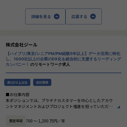
上データ活用領域に特化してきたナレッジ/市
【業務の変更の範囲】
場からの信頼が強固な経営基盤を支えていま
会社の規定に準ずる
す。
詳細を見る
応募する
■Mission：専門性と技術力、高度な分析ノ
ウハウの提供
多様な企業活動の情報の価値転換というニー
ズに応えるため、私たちは「プロフェッショ
株式会社ジール
ナルサービスの大衆化」をミッションとして
【ハイブリ/東京/シニアPM/PM経験5年以上】データ活用に特化
掲げております。高い専門性を持った技術
し、1000社以上の企業のDX化を総合的に支援するリーディング
力、深い経験から得られた多様性のある高度
カンパニー！
のリモートワーク求人
な分析力をハイクオリティ＆ローコストで提
供することで、企業の競争優位確保に貢献す
ることを私たちは使命としております。
週1日以上出社
受託開発
■Vision：100年企業の創造
■お仕事内容
私たちはビジョンとして「100年企業の創
本ポジションでは、プラチナカスタマーを中心としたアカウ
造」を掲げて、理想企業の創造に向け、「社
ントマネジメントおよびプロジェクト推進を担っていただき
員全員が燃える会社」を目指しています。理
ます。
想企業とは「他者貢献」を通して誰よりも発
-担当顧客に対するアカウントプランの策定・実行
展する企業です。そして、社員全員が燃え続
700 〜 1,200 万円／年
想定年収
-顧客の経営・事業課題を踏まえた中長期ロードマップの
ける会社が「100年企業」であると信じてい