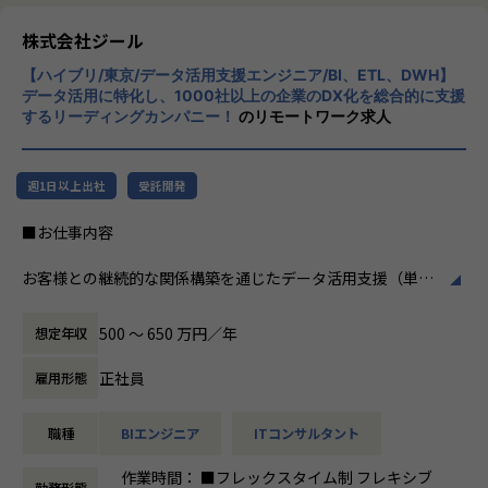
多様な企業活動の情報の価値転換というニー
■このポジションの魅力
ズに応えるため、私たちは「プロフェッショ
株式会社ジール
・顧客と「共に事業を創る」経験ができる
ナルサービスの大衆化」をミッションとして
-単発案件ではなく、中長期視点で顧客のビジネス成長に
【ハイブリ/東京/データ活用支援エンジニア/BI、ETL、DWH】
掲げております。高い専門性を持った技術
関与できます。
データ活用に特化し、1000社以上の企業のDX化を総合的に支援
力、深い経験から得られた多様性のある高度
するリーディングカンパニー！
のリモートワーク求人
・大手企業の意思決定層と直接対峙できる
な分析力をハイクオリティ＆ローコストで提
-ステアリングコミッティ等を通じ、経営層との議論・合
供することで、企業の競争優位確保に貢献す
意形成をリードします。
ることを私たちは使命としております。
・裁量の大きいアカウント経営に近い役割
週1日以上出社
受託開発
-アカウントプラン策定から案件創出・実行まで一気通貫
■Vision：100年企業の創造
■お仕事内容
で関われます。
私たちはビジョンとして「100年企業の創
・技術に縛られず価値創出に集中できる
造」を掲げて、理想企業の創造に向け、「社
お客様との継続的な関係構築を通じたデータ活用支援（単発
-データ領域の専門開発は不要。PM・ビジネス視点を活か
員全員が燃える会社」を目指しています。理
プロジェクトではなく伴走型支援）をしていただきます。
せる環境です。
想企業とは「他者貢献」を通して誰よりも発
具体的な業務内容は以下のとおりです。
・セカンドキャリアとしてのフィット
展する企業です。そして、社員全員が燃え続
500 〜 650 万円／年
想定年収
-ラインマネジメント経験を活かしつつ、再び顧客最前線で
ける会社が「100年企業」であると信じてい
●顧客の業務理解を深め、課題に対するデータ活用の提案・
価値発揮が可能です。
ます。お客様に対する長期的な貢献を果たす
正社員
雇用形態
実行
ことに最大の意義をもって事業活動に取り組
●DOMO（※）を利用したお客様への伴走型データ活用支援
んで参ります。
職種
BIエンジニア
ITコンサルタント
●DOMOを含む、データ統合基盤に関わる各種製品・サービ
■組織紹介（アカウントマネジメント室について）
スを用いた、データ基盤構築（データ収集、加工、蓄積）や
アカウントマネジメント室は、当社の主要顧客（エンタープ
作業時間： ■フレックスタイム制 フレキシブ
画面（ダッシュボードやレポート、帳票など）作成
ライズ企業）に対して、中長期的なビジネス価値創出を担う
勤務形態