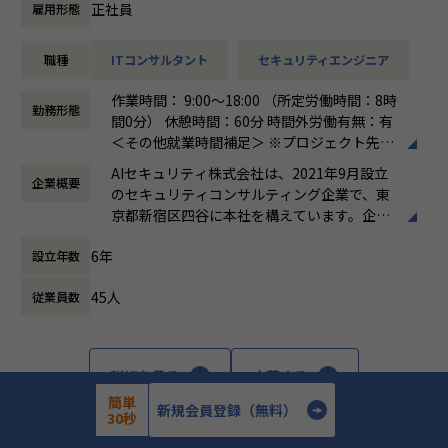
■想定年収（グレード別）
正社員
雇用形態
■このポジションの魅力
■事業会社
▼G2（Director）1,800～2,400万円｜
特定ドメインに縛られず、ご経歴に最も合う領域・グレード
オープンは、RPAやAIなどのオートメーション技術を武器
EDR／エンドポイントセキュリティ領域全体の事業・売上責
職種
ITコンサルタント
セキュリティエンジニア
を当社からご提案します。
に、Software/FDE/SaaS/BPOなど様々なビジネスモデル
任を担い、大型案件のクロージング、
セキュリティ未経験でも、IT・コンサルの素養を活かして成
で、日本の生産性向上という構造課題に本気で向き合う会社
顧客CxOリレーション、組織拡大まで牽引できる方（実務目
作業時間： 9:00～18:00 （所定労働時間：8時
長市場でキャリアを築けるポジションです。
です。
安10年以上）。
勤務形態
間0分） 休憩時間：60分 時間外労働有無：有
上場企業としての資本力と実績を持ちながら、組織はまだ完
＜その他就業時間補足＞ ※プロジェクト先に
成形ではありません。
▼G3（Senior Manager）1,200～1,900万円｜
よる。 ※シニアコンサルタント以上は専門業
■募集グレード
整った設計図があるというより、白紙の領域が多く残ってい
AIセキュリティ株式会社は、2021年9月設立
EDR／エンドポイントセキュリティ領域で複数プロジェクト
企業概要
務型裁量労働制（みなし労働時間8時間）の
G3～G7（経験に応じて決定）
る状態に近いと言えます。
のセキュリティコンサルティング企業で、東
／ユニットを統括し、顧客の部長・CxOクラスとの折衝、
場合、時間外労働なし
京都新宿区四谷に本社を構えています。企業
提案・受注から納品までをリードできる方（実務目安7～10
働き方：
裁量労働制
山（目標）は決まっていますが、登り方は自由です。
理念として「攻め」と「守り」の両立を掲
年以上）。
時間外労働の有無： 有（月平均0時間～30時
■想定年収（グレード別）
「裁量がある」というよりも、「選択肢が無限にある」環境
6年
設立年数
げ、企業の持続的な成長と価値向上を支援す
間）
▼G3（Senior Manager）1,200～1,900万円｜
です。
る総合型ファームです。主な事業は、IT戦略
▼G4（Manager）1,000～1,400万円｜
休憩時間： 60分
担当領域で7～10年以上の実務。複数のプロジェクトやチー
その分、問いも役割も自分で取りにいく姿勢が前提になりま
45人
従業員数
コンサルティング、サイバーセキュリティコ
EDR／エンドポイントセキュリティ領域でプロジェクト責任
ムを統括し、プロジェクトマネージャー／プロジェクトリー
す。
ンサルティング、AI Securityコンサルティン
者（PM・PL）として案件を完遂できる方（実務目安5年以
ダーとして
断片的な情報の中から仮説を立て、自ら動き、やり切る。
グ、ゼロトラスト環境の構築・運用支援、セ
上、またはPM・PL経験）。
案件を完遂。顧客の部長・CxOクラスと折衝し、提案・受注
そして結果に対しては徹底的に自責で向き合う。
キュリティ顧問サービス、人材紹介・採用支
詳細を見る
応募する
から納品までをリードした実績。
放任主義ですが、挑戦する人は見捨てません。
援などです。AI活用の拡大に伴うセキュリテ
※本求人はManager／Senior Manager／Director（ユニッ
甘やかさないが、伴走はする。
簡単
ィリスクへの対応を強みとし、リスク管理か
トリーダー以上）を対象とした募集です。
新規会員登録（無料）
30秒
▼G4（Manager）1,000～1,400万円｜
この矛盾を楽しめるかどうかが、オープンで活躍できるかの
ら組織体制構築、人材確保まで幅広く支援し
プロジェクトマネージャー／プロジェクトリーダーとしての
分かれ目です。
ています。また、ISO/IEC 27001（ISMS認
【業務の変更の範囲】