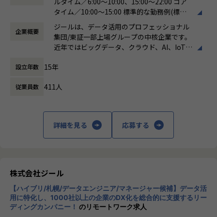
ルタイム／6:00～10:00、15:00～22:00 コア
のコミュニケーション能力など、幅広い経験に基づくスキル
タイム／10:00～15:00 標準的な勤務例(標準
アップ・キャリアアップが可能な環境です。
労働時間)／9:00～18:00
●エンドユーザー様と直接やり取りをする立場であり、要件
ジールは、データ活用のプロフェッショナル
企業概要
働き方：
フレックス制（コアタイムあり）
定義など上流工程に携われます。
集団/東証一部上場グループの中核企業です。
時間外労働の有無： 有（月平均19時間）
近年ではビッグデータ、クラウド、AI、IoTを
休憩時間： 60分
【業務の変更の範囲】
活用した事例も増加し、顧客のDX推進を支援
適正に応じて、会社の指示する業務への異動を命じることが
15年
設立年数
する立場にスコープを拡張しています。
ある
411人
従業員数
顧客の大半は大手企業となっており、30年以
上データ活用領域に特化してきたナレッジ/市
場からの信頼が強固な経営基盤を支えていま
す。
詳細を見る
応募する
■Mission：専門性と技術力、高度な分析ノ
ウハウの提供
多様な企業活動の情報の価値転換というニー
ズに応えるため、私たちは「プロフェッショ
株式会社ジール
ナルサービスの大衆化」をミッションとして
【ハイブリ/札幌/データエンジニア/マネージャー候補】データ活
掲げております。高い専門性を持った技術
用に特化し、1000社以上の企業のDX化を総合的に支援するリー
力、深い経験から得られた多様性のある高度
ディングカンパニー！
のリモートワーク求人
な分析力をハイクオリティ＆ローコストで提