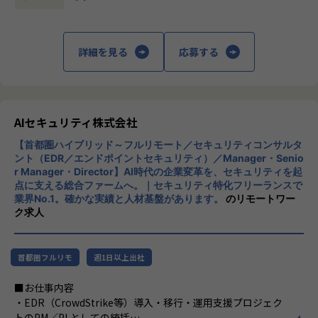
未整備の課題を自ら発見し、仕組みとして解決することにや
りがいを感じる方
ポジションの魅力
全社の技術基盤を「設計する」立場
詳細を見る
応募する
特定プロダクトの運用担当ではなく、オープングループ全体
のインフラ・セキュリティ・監視の標準を自ら定義していく
ポジションです。
複数プロダクトを横断するからこそ、技術選定や仕組みづく
りの裁量と影響範囲が大きいことが特徴です。
AIセキュリティ株式会社
【首都圏ハイブリッド～フルリモート／セキュリティコンサルタ
■0→1フェーズの面白さ
ント（EDR／エンドポイントセキュリティ）／Manager・Senio
セキュリティガバナンス、監視・オブザーバビリティ基盤、I
r Manager・Director】AI時代の企業変革を、セキュリティを起
aC による自動化など、これから整備していくテーマが揃って
点に支える総合ファームへ。｜セキュリティ特化フリーランスで
います。既存の仕組みを維持するのではなく、自分の手で土
業界No.1。確かな実績と人材基盤があります。
のリモートワー
台を作り上げる経験ができます。
ク求人
■マネジメントへのキャリアパス
リーダー候補として、技術方針の策定・標準化・メンバー育
首都圏フルリモ
週1日以上出社
成にも携わります。スペシャリストとマネジメントの両方の
道が拓けるポジションです。
■お仕事内容
・EDR（CrowdStrike等）導入・移行・運用支援プロジェク
■身に付く・期待する、知識・スキル・能力
トのPM／PLとしての統括