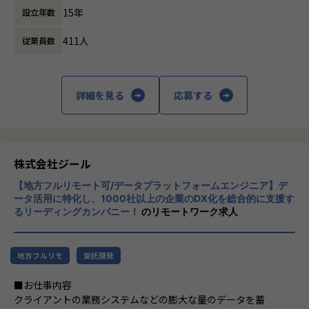
のコミュニケーション能力など、幅広い経験に基づくスキル
15年
設立年数
する立場にスコープを拡張しています。
アップ・キャリアアップが可能な環境です。
●エンドユーザー様と直接やり取りをする立場であり、要件
411人
従業員数
顧客の大半は大手企業となっており、30年以
定義など上流工程に携われます。
上データ活用領域に特化してきたナレッジ/市
場からの信頼が強固な経営基盤を支えていま
【ポジションの魅力】
す。
詳細を見る
応募する
●北海道拠点でも顧客は東京本社と同様で、大手企業を中心
とした企業様のデータやDX推進に触れる機会も多く、東京で
■Mission：専門性と技術力、高度な分析ノ
はない環境でも、エンジニアとしても最先端の案件に関わり
ウハウの提供
ながらご経験を積んでいただけます。徐々に北海道エリアで
多様な企業活動の情報の価値転換というニー
の顧客開拓をはじめDX浸透に貢献いただきます。
ズに応えるため、私たちは「プロフェッショ
株式会社ジール
ナルサービスの大衆化」をミッションとして
【募集背景】
【地方フルリモート可/データプラットフォームエンジニア】デ
掲げております。高い専門性を持った技術
ジールの成長拡大、そして市場の成長性にこたえるための採
ータ活用に特化し、1000社以上の企業のDX化を総合的に支援す
力、深い経験から得られた多様性のある高度
るリーディングカンパニー！
のリモートワーク求人
用になります。働く地域を理由とした就業の制限をなくし、
な分析力をハイクオリティ＆ローコストで提
ジールにてご活躍いただける方を増員したいとう想いから、
供することで、企業の競争優位確保に貢献す
札幌オフィスを設立しました。新しい組織の立ち上げに関わ
ることを私たちは使命としております。
りつつ、大手企業のデータプラットフォーム案件の中核とな
地方フルリモ
受託開発
るメンバーを募集しています。
■Vision：100年企業の創造
■お仕事内容
私たちはビジョンとして「100年企業の創
クライアントの業務システムなどの膨大な量のデータを蓄
【業務の変更の範囲】
造」を掲げて、理想企業の創造に向け、「社