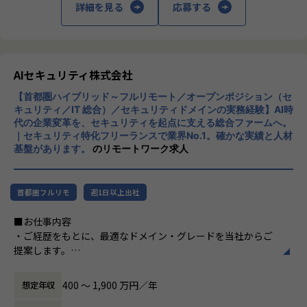
・各プロダクトの脆弱性対応、セキュリティ診断、対策の実
詳細を見る
応募する
導入・構築から運用設計、
援などです。AI活用の拡大に伴うセキュリテ
行
インシデント対応体制の構築までを一気通貫で担っていただ
ィリスクへの対応を強みとし、リスク管理か
・全社横断的なセキュリティ統制およびガバナンスの設計と
きます。
ら組織体制構築、人材確保まで幅広く支援し
展開
本ポジションは、当社がいま最も注力する領域のひとつで
ています。また、ISO/IEC 27001（ISMS認
・CI/CD パイプラインへのセキュリティ組み込み（シフトレ
す。案件が急速に拡大する一方でリード層が不足しており、
証）およびプライバシーマークを取得してお
AIセキュリティ株式会社
フト）の推進
ユニット（チーム）を率いる立場として、案件だけでなく組
り、高い情報セキュリティ水準を維持してい
織そのものを創っていただくフェーズにあります。
【首都圏ハイブリッド～フルリモート／オープンポジション（セ
ます。大手コンサルティングファーム、SIe
監視・運用基盤
製品導入の担当者から、顧客の防御戦略を描くコンサルタン
キュリティ／IT 総合）／セキュリティドメインの実務経験】AI時
r、医療機器メーカー、印刷会社など多様な業
・監視、ログ、オブザーバビリティ基盤の設計・構築・改善
代の企業変革を、セキュリティを起点に支える総合ファームへ。
トへ。その転換を、統括者の立場で実現できます。
界との取引実績を持つ成長企業です。
・可用性、パフォーマンス、およびコストの最適化
｜セキュリティ特化フリーランスで業界No.1。確かな実績と人材
基盤があります。
のリモートワーク求人
対象プロダクト例
・AUTORO: 脆弱性対応および監視基盤の強化
■関連する専門領域
・OroSee: セキュリティ統制の強化
首都圏フルリモ
週1日以上出社
※CrowdStrikeのご経験を軸に、以下の領域のご経験を活か
・新規プロダクト群: インフラ管理、脆弱性対応、監視基盤
していただけます。
■お仕事内容
整備（Mention Me, LPAdviser, AUTOMATION HUB 等）
EDR・EPP導入／エンドポイント防御設計／SOC・MDR運用
・ご経歴をもとに、最適なドメイン・グレードを当社からご
／インシデントレスポンス（IR）／
提案します。
チームリード
デジタルフォレンジック／脅威ハンティング／UEM・MDM
・23の専門ドメインに完全に当てはまらない方も、セキュリ
・リーダー候補として、インフラ／セキュリティの技術方針
／ゼロトラストエンドポイント
ティ領域で活躍したい方を歓迎します。
策定、標準化の推進、およびメンバーの育成
400 〜 1,900 万円／年
想定年収