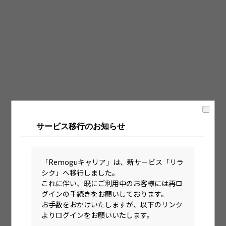
固定時間制（9時～18時、10時～19時など）
フレックス制（コアタイムあり）
フルフレックス制
裁量労働制
語学・国籍から探す
英語力必須
サービス移行のお知らせ
英語力尚可（英語活用環境あり）
外国籍の方OK
「Remoguキャリア」は、新サービス「リラ
シク」へ移行しました。
これに伴い、既にご利用中のお客様には再ロ
グインの手続きをお願いしております。
お手数をおかけいたしますが、以下のリンク
よりログインをお願いいたします。