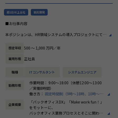
リューションを提供する会社です。
ホープスは、若手社員が活躍できる環境で、
社内の風通しが良く、活気に満ちた雰囲気が
・MISSION「ワークをもっとワクワクに」
週1日以上出社
受託開発
特徴です。多様性を重視し、様々な国籍や背
ヒトが元気になれば、ビジネスも活性化する。
景を持つ社員が協力し合いながら働いていま
■お仕事内容
​ヒトが何をすべきかを追求し、ITの力で “働くを楽しく” へ
す。チームワークを大切にし、社員同士のコ
リノベートすることで社会に貢献します。​
ミュニケーションが活発です2。
本ポジションは、HR領域システムの導入プロジェクトにて、
要件定義から設計、開発に携わっていただくポジションで
・VISION「基幹系業務DXをリード」
働き方/リモートワーク
す。
ITの力で人手不足の解消と流動性の拡大に寄与するサービス
ホープスでは、リモートワーク活用があり平
500 〜 1,000 万円／年
想定年収
を提供し、世の中の仕事の標準化の輪を広げます。
均週2～3日の在宅勤務が可能です。転勤はな
➀人事または給与システム導入開発エンジニア
く、プロジェクトに応じて柔軟な働き方がで
正社員
雇用形態
・主に基本設計～導入、本番稼働および稼働後の保守対応ま
【ホープスの目指す世界】
きます。残業は月平均10時間程度と少なく、
での業務を想定しております。
《ERP導入を支援し、業務標準化の輪を広げる》
ワークライフバランスを重視した環境が整っ
職種
ITコンサルタント
システムエンジニア
・SAP Success Factors、COMPANY導入経験者優遇ですが、
国内全体では基幹業務の標準化は急務であるものの、大手・
ています。
他のソリューション経験者でHR領域の知見をお持ちの方も
準大手から中堅規模の企業においては実現していない企業が
作業時間： 9:00～18:00（休憩12:00～13:00
歓迎しています。
多くERP導入の課題感は多い状況です。
勤務形態
／実働8時間）
ホープスはそのような企業への支援戦略を中心に事業を展開
働き方：
固定時間制（9時～18時、10時～19
➁経費精算システム導入開発エンジニア
しています。
時など）
・主に基本設計～導入、本番稼働および稼働後の保守対応ま
大手企業、中規模企業向けのERP領域でシェアNO.1を目指し
「バックオフィスDX」「Make work fun！」
企業概要
時間外労働の有無： 有（月平均10時間）
での業務を想定しております。
国内サプライチェーン全体での業務標準化を狙っています。
をモットーに、
休憩時間： 60分
・代表的なソリューションとしてSpendia、Ci*X（サイクロ
バックオフィス業務プロセスとそこに関わる
ス）などがありますが、他のソリューション経験者も大歓迎
【業務の変更の範囲】