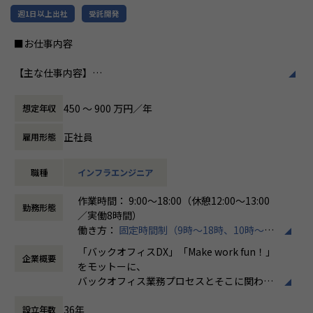
だからこそ、わたしたちは「時代のニーズ・変化に合わせ
特徴です。多様性を重視し、様々な国籍や背
週1日以上出社
受託開発
てエンジニアはスキルを変え、真に必要とされるエンジニ
景を持つ社員が協力し合いながら働いていま
ア」を輩出することに力を入れています。
す。チームワークを大切にし、社員同士のコ
■お仕事内容
そしてそれは、本当の意味でエンジニアの人生を守るため
ミュニケーションが活発です2。
の必要な武器になる、と信じています。
【主な仕事内容】
働き方/リモートワーク
クラウド（AWSメイン、その他Azure・GCP・OCI）分野の
また、ユーザーが真に求めることは、
ホープスでは、リモートワーク活用があり平
インフラエンジニアとして、
・必要なときに必要なシステムを簡単に利用できる
均週2～3日の在宅勤務が可能です。転勤はな
450 〜 900 万円／年
想定年収
これから導入していきたいお客様や、クラウドの利用をさら
・システムを用い、競争力を醸成し、社会が持続的な発
く、プロジェクトに応じて柔軟な働き方がで
に加速をしたいお客様に対して、
展を続けること
きます。残業は月平均10時間程度と少なく、
正社員
雇用形態
提案および調査分析、設計、構築、保守等の業務を行ってい
です。
ワークライフバランスを重視した環境が整っ
ただきます。
当社はそれを提供・実現し、システムの利用者とエンジニ
ています。
職種
インフラエンジニア
上流工程～下流工程すべての作業があり、当社メンバーでチ
アがワクワクする社会を創っていきます。
ームを組成してプロジェクトにご参画いただきます。
作業時間： 9:00～18:00（休憩12:00～13:00
【プロジェクト内容※一例です※】
勤務形態
／実働8時間）
受注システム：要件定義からリリースまで約2年のプロジ
働き方：
固定時間制（9時～18時、10時～19
【案件例】
ェクトにおいて、開発期間は2ヵ月と短納期で完了
時など）
・案件概要
生成型AI ：プロセスマイニングを用いた野良AIの防止
「バックオフィスDX」「Make work fun！」
企業概要
時間外労働の有無： 有（月平均10時間）
大手銀行向け 基盤更改
をモットーに、
休憩時間： 60分
・技術要素
【ローコード開発に携わったエンジニアの声】
バックオフィス業務プロセスとそこに関わる
AWS（ECS、Aurora、S3、Storage Gateway、CloudWatc
・API開発、オープンソースの方が幅がきくし、おもしろ
人たちの働き方を変えていくことを通して、
h）、JP1​
そうなイメージが正直あったが、実際にやってみるとローコ
36年
設立年数
企業競争力を向上させることを使命としてい