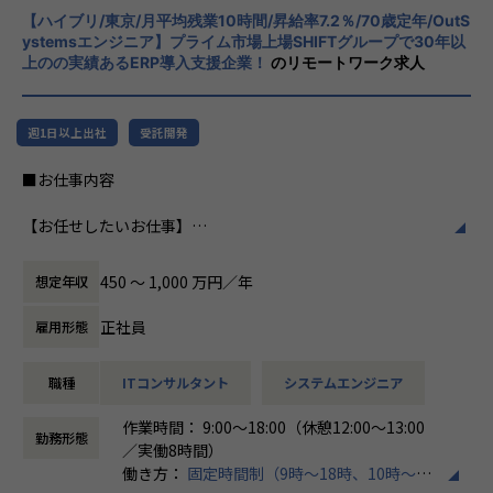
こういった想いをもったメンバーがたくさんいます！
【募集背景】
【ハイブリ/東京/月平均残業10時間/昇給率7.2％/70歳定年/OutS
化を図っています1。
このような環境下で一緒に成長していきたいと思っていた
ystemsエンジニア】プライム市場上場SHIFTグループで30年以
売上過去最高記録を更新している当社では、今まさに第二次
だける方からのご応募をお待ちしております！
上のの実績あるERP導入支援企業！
のリモートワーク求人
創業期として
社風/文化
準大手から中堅規模の企業に特化して、プライム案件やERP
ホープスは、若手社員が活躍できる環境で、
＜ホープスBLOGもご覧ください＞
導入案件、DX推進案件の拡大に注力しております。
社内の風通しが良く、活気に満ちた雰囲気が
プロジェクトの具体例やホープスの社風が分かる記事を掲載
週1日以上出社
受託開発
年間120%成長を続けており成長の過渡期にある中で、
特徴です。多様性を重視し、様々な国籍や背
しております！
アプリエンジニアとして組織を一緒に作っていただける方を
景を持つ社員が協力し合いながら働いていま
是非ご覧ください！
■お仕事内容
募集しております。
す。チームワークを大切にし、社員同士のコ
HOPES blog：https://blog.hopes-ise.co.jp/
ミュニケーションが活発です2。
ServiceNowPJ blog：https://blog.hopes-ise.co.jp/service
【お任せしたいお仕事】
＜ホープスBLOG＞
now%e5%b0%8e%e5%85%a5%e3%83%97%e3%83%a
Outsystemsを用いた業務システム開発チームの一員とし
プロジェクトの具体例やホープスの社風が分かる記事を掲載
働き方/リモートワーク
d%e3%82%b8%e3%82%a7%e3%82%af%e3%83%88%
て、システムの導入・開発を行うポジションです。
しております！
ホープスでは、リモートワーク活用があり平
ef%bc%9a%e3%81%8a%e5%ae%a2%e6%a7%98%e
450 〜 1,000 万円／年
想定年収
要件定義から開発・導入フェーズまで、まずはこれまでのご
是非ご覧ください！
均週2～3日の在宅勤務が可能です。転勤はな
3%81%ae%e6%a5%ad%e5%8b%99%e6%94%b9%e
経験に近しい領域をご担当いただきます。
HOPES blog：https://blog.hopes-ise.co.jp/
く、プロジェクトに応じて柔軟な働き方がで
5%96%84%e3%83%bb%e5%8a%b9%e7%8e%87%e
正社員
雇用形態
またキャリアビジョンに合わせて、下流から上流工程にステ
きます。残業は月平均10時間程度と少なく、
5%8c%96/
ップアップが可能な環境です。
注目記事
ワークライフバランスを重視した環境が整っ
職種
ITコンサルタント
システムエンジニア
「DX推進の最前線：お客様の社内DX推進って実際何をやっ
ています。
【会社概要】
Outsystems以外のローコード製品へのリスキルもできる環
ているの？」
「バックオフィスDX」「Make work fun！」をモットー
作業時間： 9:00～18:00（休憩12:00～13:00
境なので、スキルの幅を広げることも可能です！
https://blog.hopes-ise.co.jp/%e3%80%90%e3%83%9
勤務形態
に、バックオフィス業務とそこに関わる人たちの働き方を変
／実働8時間）
7%e3%83%ad%e3%82%b8%e3%82%a7%e3%82%af%
えていくことを通して、企業競争力を向上させることを使命
働き方：
固定時間制（9時～18時、10時～19
《具体的な業務内容》
e3%83%88%e7%b4%b9%e4%bb%8b%e3%80%91dx%
としています。