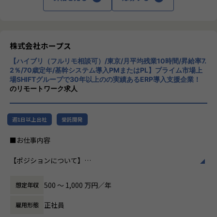
・ハイブリッド勤務あり！
スを提供しています。クラウドERPやローコ
ヒトが元気になれば、ビジネスも活性化する。
・平均残業時間が月10時間！ワークライフバランスも整った
ード開発を柱とし、業務効率化やDX推進、経
​ヒトが何をすべきかを追求し、ITの力で “働くを楽しく” へ
環境です。
営分析、マーケティングなど多岐にわたるソ
リノベートすることで社会に貢献します。​
【会社概要】
リューションを展開。特に、SAP S/4HANA®
「バックオフィスDX」「Make work fun！」をモットーに、
【業務の変更の範囲】
CloudやOracle ERP Cloudなどを活用し、企
株式会社ホープス
・VISION「基幹系業務DXをリード」
バックオフィス業務とそこに関わる人たちの働き方を変えて
IT開発関連業務
業の業務プロセスを最適化し、経営管理の強
ITの力で人手不足の解消と流動性の拡大に寄与するサービス
いくことを通して、企業競争力を向上させることを使命とし
【ハイブリ（フルリモ相談可）/東京/月平均残業10時間/昇給率7.
化を図っています1。
を提供し、世の中の仕事の標準化の輪を広げます。
ています。
2％/70歳定年/基幹システム導入PMまたはPL】プライム市場上
場SHIFTグループで30年以上のの実績あるERP導入支援企業！
ヒトが元気になれば、ビジネスも活性化する。​
社風/文化
のリモートワーク求人
【ホープスの目指す世界】
HOPESはヒトが何をすべきかを追求し、ITの力で “働くを楽
ホープスは、若手社員が活躍できる環境で、
《ERP導入を支援し、業務標準化の輪を広げる》
しく” へリノベートすることで社会に貢献します。​
社内の風通しが良く、活気に満ちた雰囲気が
国内全体では基幹業務の標準化は急務であるものの、大手・
特徴です。多様性を重視し、様々な国籍や背
週1日以上出社
受託開発
準大手から中堅規模の企業においては実現していない企業が
景を持つ社員が協力し合いながら働いていま
多くERP導入の課題感は多い状況です。
【ホープスの魅力】
す。チームワークを大切にし、社員同士のコ
■お仕事内容
ホープスはそのような企業への支援戦略を中心に事業を展開
・2020年に東証プライム上場SHIFTグループ入り！安定基盤
ミュニケーションが活発です2。
しています。
で年120％超成長中
【ポジションについて】
大手企業、中規模企業向けのERP領域でシェアNO.1を目指し
・明確な評価制度「昇給率7.7％」（2023年度実績）
働き方/リモートワーク
本ポジションは、公共系（官公庁・自治体）向けの基幹シス
国内サプライチェーン全体での業務標準化を狙っています。
・Udemyを会社負担で活用、資格取得奨励制度など、従業員
ホープスでは、リモートワーク活用があり平
テム導入プロジェクトにおいてPMまたはPLとして以下のよ
のスキルアップも応援！
均週2～3日の在宅勤務が可能です。転勤はな
500 〜 1,000 万円／年
想定年収
うな業務を想定しています。
【業務の変更の範囲】
・70歳定年/役職定年無
く、プロジェクトに応じて柔軟な働き方がで
・基幹システム導入PJにおける、要件定義～テスト、移行支
IT開発関連業務
・入社月から有休5日付与
きます。残業は月平均10時間程度と少なく、
正社員
雇用形態
援
ワークライフバランスを重視した環境が整っ