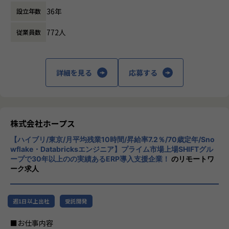
人たちの働き方を変えていくことを通して、
です。
IT開発関連業務
36年
設立年数
企業競争力を向上させることを使命としてい
ます。
【会社概要】
772人
従業員数
ホープスは、ERP・ERP周辺のシステム開発・導入、
株式会社ホープスは、ERP・EPMを中心とし
コンサルティングを主軸にイノベーションを起こすためのソ
た基幹系システムの支援を主軸に、スクラッ
リューションを提供する会社です。
チ開発やコンサルティングまで幅広いサービ
詳細を見る
応募する
スを提供しています。クラウドERPやローコ
・MISSION「ワークをもっとワクワクに」
ード開発を柱とし、業務効率化やDX推進、経
ヒトが元気になれば、ビジネスも活性化する。
営分析、マーケティングなど多岐にわたるソ
​ヒトが何をすべきかを追求し、ITの力で “働くを楽しく” へ
リューションを展開。特に、SAP S/4HANA®
リノベートすることで社会に貢献します。​
CloudやOracle ERP Cloudなどを活用し、企
株式会社ホープス
業の業務プロセスを最適化し、経営管理の強
・VISION「基幹系業務DXをリード」
【ハイブリ/東京/月平均残業10時間/昇給率7.2％/70歳定年/Sno
化を図っています1。
ITの力で人手不足の解消と流動性の拡大に寄与するサービス
wflake・Databricksエンジニア】プライム市場上場SHIFTグル
ープで30年以上のの実績あるERP導入支援企業！
のリモートワ
を提供し、世の中の仕事の標準化の輪を広げます。
社風/文化
ーク求人
ホープスは、若手社員が活躍できる環境で、
【ホープスの目指す世界】
社内の風通しが良く、活気に満ちた雰囲気が
《ERP導入を支援し、業務標準化の輪を広げる》
特徴です。多様性を重視し、様々な国籍や背
週1日以上出社
受託開発
国内全体では基幹業務の標準化は急務であるものの、大手・
景を持つ社員が協力し合いながら働いていま
準大手から中堅規模の企業においては実現していない企業が
す。チームワークを大切にし、社員同士のコ
■お仕事内容
多くERP導入の課題感は多い状況です。
ミュニケーションが活発です2。