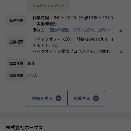
担当領域：要件定義／基本設計／詳細設計／実装
を高めるキャリア
システムエンジニア
言語：Objectve-C、Swift OS：IOS/Android
・ServiceNowアーキテクトとして技術領域を牽引するキャ
リア
作業時間： 9:00～18:00（休憩12:00～13:00
■公庁向け大規模Web・モバイルアプリ開発プロジェクト
・新規プロジェクト立ち上げや標準化推進など、事業成長に
勤務形態
／実働8時間）
担当領域：要件定義／基本設計／詳細設計／実装／テスト／
直結する役割を担うキャリア
働き方：
固定時間制（9時～18時、10時～19
リリース／運用保守
・メンバー育成や組織づくりを推進するマネジメントキャリ
時など）
言語：React（TypeScript）Spring Boot（Java）OS：Linu
「バックオフィスDX」「Make work fun！」
ア
企業概要
時間外労働の有無： 有（月平均10時間）
x
をモットーに、
・将来的に組織マネージャーとして事業・組織運営を担うキ
休憩時間： 60分
React Native（TypeScript）OS：Android
バックオフィス業務プロセスとそこに関わる
ャリア
人たちの働き方を変えていくことを通して、
■生保業界向け顧客情報管理Webアプリケーションのマイグ
36年
設立年数
企業競争力を向上させることを使命としてい
【事業責任者からのメッセージ】
レーションと新機能の追加​
ます。
世界基準でみたときに、世界ではポピュラーだけど日本で
担当領域：要件定義／基本設計／詳細設計／実装
772人
従業員数
はまだ浸透していないソリューションがたくさんあります。
言語：Java、Spring
株式会社ホープスは、ERP・EPMを中心とし
また、日本に入ってきているものの、認知度の低いツール
た基幹系システムの支援を主軸に、スクラッ
もたくさんあります。
【ホープスの魅力】
チ開発やコンサルティングまで幅広いサービ
ホープスではそういったソリューションやツールの導入・
詳細を見る
応募する
・Udemyを会社負担で活用、資格取得奨励制度など、従業員
スを提供しています。クラウドERPやローコ
開発を積極的に推進しております。
のスキルアップも応援！
ード開発を柱とし、業務効率化やDX推進、経
・「世界基準で通用するエンジニアスキルを身に着け
・成果主義で30代前半にマネジメントを任される例もあり！
営分析、マーケティングなど多岐にわたるソ
る」
・明確な評価制度「昇給率7.7％」
リューションを展開。特に、SAP S/4HANA®
・「日本で新しいマーケットを開拓する」
・入社月から有休5日付与
CloudやOracle ERP Cloudなどを活用し、企
・「日本でもっと浸透させ、よりよい未来を創る」
株式会社ホープス
業の業務プロセスを最適化し、経営管理の強