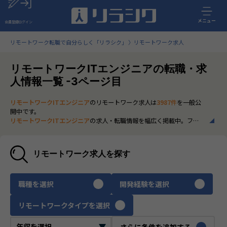
メニュー
会員登録
ログイン
リモートワーク転職で自分らしく「リラシク」
リモートワーク求人
リモートワークITエンジニアの転職・求
人情報一覧 -3ページ目
リモートワークITエンジニア
のリモートワーク求人は
3987件
を一般公
開中です。
リモートワークITエンジニア
の求人・転職情報を幅広く掲載中。フル
リモートから一部在宅勤務まで、全国の正社員ポジションを多数ご紹
介。最新の市場動向やキャリア形成に役立つ情報もあわせてチェック
できます。
リモートワーク求人を探す
いち早く、多くの選択肢から
リモートワークITエンジニア
のリモート
ワーク求人を選びたい方は、30秒で完結する無料の
会員登録
へお進み
ください。
職種を選択
開発経験を選択
リモートワークタイプを選択
さらに条件を追加する