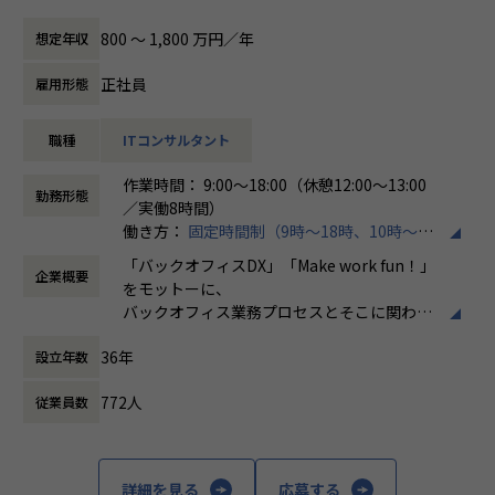
テムの導入推進を行っていただける方を募集しております。
を担当。
・「世界基準で通用するエンジニアスキルを身に着け
働き方/リモートワーク
実務を通してAWSの設計・構築スキルを高めるため、ホープ
る」
ホープスでは、リモートワーク活用があり平
800 〜 1,800 万円／年
想定年収
具体的には、以下のような業務に携わっていただきます。
スへご入社。
・「日本で新しいマーケットを開拓する」
均週2～3日の在宅勤務が可能です。転勤はな
・SAPシステムの導入プロジェクト支援（要件定義、設計、
・「日本でもっと浸透させ、よりよい未来を創る」
く、プロジェクトに応じて柔軟な働き方がで
正社員
雇用形態
実装、テスト、運用保守）
・Iさん（40代前半）
こういった想いをもったメンバーがたくさんいます！
きます。残業は月平均10時間程度と少なく、
・戦略策定や構想策定
前職では、AWSを中心としたクラウドシステムの構築・運
このような環境下で一緒に成長していきたいと思っていた
ワークライフバランスを重視した環境が整っ
職種
ITコンサルタント
・クライアントとの折衝および課題解決の提案
用・EOL対応に携わり、TerraformやAnsibleを用いた自動
だける方からのご応募をお待ちしております！
ています。
・プロジェクトマネジメントおよび進捗管理
化、Dockerによる環境構築などを担当。
作業時間： 9:00～18:00（休憩12:00～13:00
AWS環境の保守・改善を中心に、ユーザー調整・スケジュー
＜ホープスBLOGもご覧ください＞
勤務形態
／実働8時間）
売上過去最高記録を更新している当社では、今まさに第二次
ル管理も担当し、技術とマネジメントの両面からプロジェク
プロジェクトの具体例やホープスの社風が分かる記事を掲載
働き方：
固定時間制（9時～18時、10時～19
創業期として
トを推進
しております！
時など）
準大手から中堅規模の企業に特化して、プライム案件、ERP
上流工程からシステム全体を俯瞰して関わった経験を活か
是非ご覧ください！
「バックオフィスDX」「Make work fun！」
企業概要
時間外労働の有無： 有（月平均10時間）
導入案件、DX推進案件の拡大に注力しております。
し、運用・保守だけでなく設計・構築に継続的に関われる環
HOPES Blog：https://blog.hopes-ise.co.jp/
をモットーに、
休憩時間： 60分
SAPコンサルタントとして組織を一緒に作っていただける方
境を求め、ホープスへご入社。
バックオフィス業務プロセスとそこに関わる
を募集しております。
【ポジションの魅力】
人たちの働き方を変えていくことを通して、
・Oさん（50代前半）
36年
・開発に強いホープス！そのため上流～下流工程まで案件の
設立年数
企業競争力を向上させることを使命としてい
【会社概要】
前職では、金融・メーカー・物流等のお客様向けにシステム
幅が広い！
ます。
ホープスは、ERP・ERP周辺のシステム開発・導入、
運用担当として従事。
772人
従業員数
・上流工程やマネジメント、コンサルタントにステップアッ
コンサルティングを主軸にイノベーションを起こすためのソ
オンプレミス型の汎用機・Linuxシステム、クラウド（AW
プ可能！
株式会社ホープスは、ERP・EPMを中心とし
リューションを提供する会社です。
S）など幅広く経験あり。
・プライム案件へのチャレンジが可能！
た基幹系システムの支援を主軸に、スクラッ
これまでの経験を活かし、インフラエンジニアのスペシャリ
・平均年間昇給率7.2%！
チ開発やコンサルティングまで幅広いサービ
詳細を見る
応募する
・MISSION「ワークをもっとワクワクに」
ストとして活躍できる場を求めホープスへご入社。