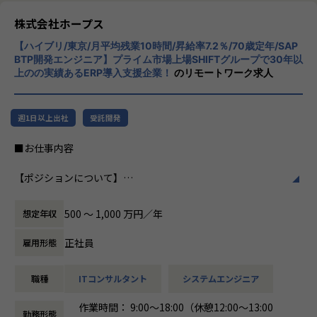
ホープスは、ERP・ERP周辺のシステム開発・導入、
リューションを展開。特に、SAP S/4HANA®
コンサルティングを主軸にイノベーションを起こすためのソ
CloudやOracle ERP Cloudなどを活用し、企
株式会社ホープス
リューションを提供する会社です。
業の業務プロセスを最適化し、経営管理の強
【ハイブリ/東京/月平均残業10時間/昇給率7.2％/70歳定年/SAP
化を図っています1。
BTP開発エンジニア】プライム市場上場SHIFTグループで30年以
・MISSION「ワークをもっとワクワクに」
上のの実績あるERP導入支援企業！
のリモートワーク求人
ヒトが元気になれば、ビジネスも活性化する。
社風/文化
​ヒトが何をすべきかを追求し、ITの力で “働くを楽しく” へ
ホープスは、若手社員が活躍できる環境で、
リノベートすることで社会に貢献します。​
社内の風通しが良く、活気に満ちた雰囲気が
週1日以上出社
受託開発
特徴です。多様性を重視し、様々な国籍や背
・VISION「基幹系業務DXをリード」
景を持つ社員が協力し合いながら働いていま
■お仕事内容
ITの力で人手不足の解消と流動性の拡大に寄与するサービス
す。チームワークを大切にし、社員同士のコ
を提供し、世の中の仕事の標準化の輪を広げます。
ミュニケーションが活発です2。
【ポジションについて】
本ポジションは、SAP BTPエンジニアとして、基幹系業務シ
【ホープスの目指す世界】
働き方/リモートワーク
ステムの導入・開発に携わっていただくポジションです。
《ERP導入を支援し、業務標準化の輪を広げる》
ホープスでは、リモートワーク活用があり平
500 〜 1,000 万円／年
想定年収
ホープスではエンドユーザー、大手SIer向けのERPパッケー
国内全体では基幹業務の標準化は急務であるものの、大手・
均週2～3日の在宅勤務が可能です。転勤はな
ジの提案や要件定義等の上流工程から、詳細設計・構築、テ
準大手から中堅規模の企業においては実現していない企業が
く、プロジェクトに応じて柔軟な働き方がで
正社員
雇用形態
スト工程や運用保守まで、一連の業務を担っています。
多くERP導入の課題感は多い状況です。
きます。残業は月平均10時間程度と少なく、
ホープスはそのような企業への支援戦略を中心に事業を展開
ワークライフバランスを重視した環境が整っ
職種
ITコンサルタント
システムエンジニア
具体的には、
しています。
ています。
SAP BTPの導入・開発・改修のプロジェクトにて、
大手企業、中規模企業向けのERP領域でシェアNO.1を目指し
作業時間： 9:00～18:00（休憩12:00～13:00
ご経験に応じて要件定義、設計の上流工程から、開発、保守
国内サプライチェーン全体での業務標準化を狙っています。
勤務形態