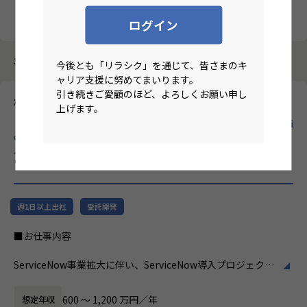
クリア
検索
ログイン
3987件中 21件～30件
今後とも「リラシク」を通じて、皆さまのキ
ャリア支援に努めてまいります。
引き続きご愛顧のほど、よろしくお願い申し
株式会社ホープス
上げます。
【ハイブリ/東京/月平均残業10時間/昇給率7.2％/70歳定年/Servi
ceNowプロジェクトマネージャー】プライム市場上場SHIFTグ
ループで30年以上のの実績あるERP導入支援企業！
のリモート
ワーク求人
週1日以上出社
受託開発
■お仕事内容
ServiceNow事業拡大に伴い、ServiceNow導入プロジェクト
の中核を担っていただくポジションです。
ServiceNowは企業のDX推進を支えるプラットフォームとし
600 〜 1,200 万円／年
想定年収