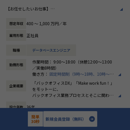
ホープスはそのような企業への支援戦略を中心に事業を展開
【お任せしたいお仕事】
しています。
働き方/リモートワーク
データエンジニアとして、SnowflakeやDatabricksを中心と
大手企業、中規模企業向けのERP領域でシェアNO.1を目指し
ホープスでは、リモートワーク活用があり平
したデータ活用基盤の構築・運用を通じて、
国内サプライチェーン全体での業務標準化を狙っています。
均週2～3日の在宅勤務が可能です。転勤はな
400 〜 1,000 万円／年
想定年収
お客様のDX推進を支援いただきます。
く、プロジェクトに応じて柔軟な働き方がで
担当工程は、企画、要件定義～リリース・保守までと幅広く
【業務の変更の範囲】
きます。残業は月平均10時間程度と少なく、
正社員
雇用形態
関わっていただくことができます。
IT開発関連業務
ワークライフバランスを重視した環境が整っ
ています。
職種
データベースエンジニア
データ基盤構築だけでなく分析や可視化・AI活用領域まで幅
広く経験を積むことが可能なため、
作業時間： 9:00～18:00（休憩12:00～13:00
データエンジニアとしての市場価値を高めていくことができ
勤務形態
／実働8時間）
る環境です。
働き方：
固定時間制（9時～18時、10時～19
時など）
《具体的な業務内容》
「バックオフィスDX」「Make work fun！」
企業概要
時間外労働の有無： 有（月平均10時間）
・SnowflakeまたはDatabricksを活用したデータ基盤の設
をモットーに、
休憩時間： 60分
計・構築
バックオフィス業務プロセスとそこに関わる
・DWH/Data Lake/Lakehouseの設計・構築・運用
人たちの働き方を変えていくことを通して、
・ETL/ELT処理およびデータパイプラインの開発
36年
設立年数
企業競争力を向上させることを使命としてい
・SQLを用いたデータ加工・最適化
ます。
簡単
・クラウドとのデータ連携基盤構築
772人
新規会員登録（無料）
従業員数
30秒
・BIダッシュボード向けデータモデリング
株式会社ホープスは、ERP・EPMを中心とし