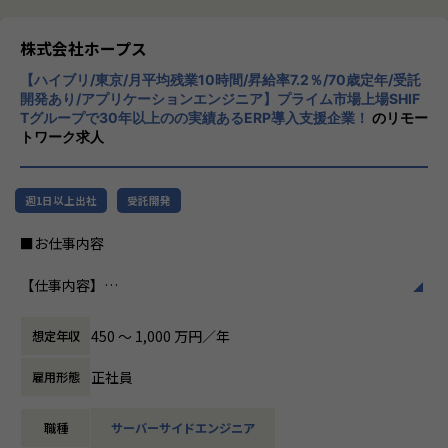
事業拡大フェーズだからこそ、プロジェクト推進だけではな
リューションを展開。特に、SAP S/4HANA®
く、組織やサービスづくりにも携わることが可能です。
CloudやOracle ERP Cloudなどを活用し、企
株式会社ホープス
業の業務プロセスを最適化し、経営管理の強
＜ポジションの魅力＞
【ハイブリ/東京/月平均残業10時間/昇給率7.2％/70歳定年/受託
化を図っています1。
・顧客と直接コミュニケーションを取りながらプロジェクト
開発あり/アプリケーションエンジニア】プライム市場上場SHIF
Tグループで30年以上のの実績あるERP導入支援企業！
のリモー
を推進できる
社風/文化
トワーク求人
・プロジェクトマネジメントやServiceNow導入の上流工程
ホープスは、若手社員が活躍できる環境で、
に幅広く携わることができる
社内の風通しが良く、活気に満ちた雰囲気が
・拡大フェーズの組織において、新規プロジェクト立ち上げ
特徴です。多様性を重視し、様々な国籍や背
週1日以上出社
受託開発
や組織づくりにもチャレンジできる
景を持つ社員が協力し合いながら働いていま
・ServiceNow PMやアーキテクトとして専門性を高めなが
す。チームワークを大切にし、社員同士のコ
■お仕事内容
ら、将来的には組織マネージャーとしてのキャリア形成も可
ミュニケーションが活発です2。
能
【仕事内容】
※ご本人のご希望やご志向に合わせて、キャリアを作ってい
働き方/リモートワーク
大手企業を中心にとしたさまざまな業界のWebアプリやモバ
くことが可能です。
ホープスでは、リモートワーク活用があり平
イルアプリの上流から開発工程までをご担当いただきます。
均週2～3日の在宅勤務が可能です。転勤はな
450 〜 1,000 万円／年
想定年収
要件定義・開発・運用まで一貫して携わることができ、多く
【キャリアパス※一例です※】
く、プロジェクトに応じて柔軟な働き方がで
のアプリケーション開発を経験することが可能です。
事業拡大フェーズだからこそ、決められたキャリアに沿うだ
きます。残業は月平均10時間程度と少なく、
正社員
雇用形態
けではなく、ご自身の強みや志向に応じて幅広いキャリア形
ワークライフバランスを重視した環境が整っ
【プロジェクト例】
成が可能です。
ています。
職種
サーバーサイドエンジニア
■大手ネットバンキング向けシステム画面設計
・ServiceNow PMとしてプロジェクトマネジメントの専門性