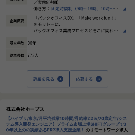
／実働8時間）
運用のプロジェクトに携わっていただきます。
働き方：
固定時間制（9時～18時、10時～19
【業務の変更の範囲】
時など）
売上過去最高記録を更新している当社では、今まさに第二次
IT開発関連業務
「バックオフィスDX」「Make work fun！」
企業概要
時間外労働の有無： 有（月平均10時間）
創業期として
をモットーに、
休憩時間： 60分
準大手から中堅規模の企業に特化して、プライム案件、ERP
バックオフィス業務プロセスとそこに関わる
導入案件、DX推進案件の拡大に注力しております。
人たちの働き方を変えていくことを通して、
BTP開発エンジニアとして組織を一緒に作っていただける方
36年
設立年数
企業競争力を向上させることを使命としてい
を募集しております。
ます。
772人
従業員数
【ポジションの魅力】
株式会社ホープスは、ERP・EPMを中心とし
・開発に強いホープス！そのため上流～下流工程まで案件の
た基幹系システムの支援を主軸に、スクラッ
幅が広い！
チ開発やコンサルティングまで幅広いサービ
詳細を見る
応募する
・上流工程やマネジメント、コンサルタントにステップアッ
スを提供しています。クラウドERPやローコ
プ可能！
ード開発を柱とし、業務効率化やDX推進、経
・ハイブリッド勤務あり！
営分析、マーケティングなど多岐にわたるソ
・平均残業時間が月10時間！ワークライフバランスも整った
リューションを展開。特に、SAP S/4HANA®
環境です。
CloudやOracle ERP Cloudなどを活用し、企
株式会社ホープス
業の業務プロセスを最適化し、経営管理の強
【会社概要】
【ハイブリ/東京/月平均残業10時間/昇給率7.2％/70歳定年/シス
化を図っています1。
ホープスは、ERP・ERP周辺のシステム開発・導入、
テム導入開発エンジニア】プライム市場上場SHIFTグループで3
0年以上のの実績あるERP導入支援企業！
のリモートワーク求人
コンサルティングを主軸にイノベーションを起こすためのソ
社風/文化