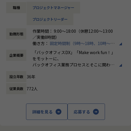
・クライアント折衝
ています。
職種
プロジェクトマネージャー
・進捗管理、メンバー管理 等
＜ホープスBLOG＞
プロジェクトの具体例やホープスの社風が分かる記事を掲載
プロジェクトリーダー
売上過去最高記録を更新している当社では、今まさに第二次
しております！
創業期として
是非ご覧ください！
作業時間： 9:00～18:00（休憩12:00～13:00
準大手から中堅規模の企業に特化して、プライム案件、ERP
勤務形態
HOPES blog：https://blog.hopes-ise.co.jp/
／実働8時間）
導入案件、DX推進案件の拡大に注力しております。
働き方：
固定時間制（9時～18時、10時～19
公共系PJのPMまたはPLとして組織を一緒に作っていただけ
【業務の変更の範囲】
時など）
る方を募集しております。
「バックオフィスDX」「Make work fun！」
IT開発関連業務
企業概要
時間外労働の有無： 有（月平均10時間）
をモットーに、
休憩時間： 60分
【ポジションの魅力】
バックオフィス業務プロセスとそこに関わる
・今期新設のポジション！豊富なERP導入実績のあるホープ
人たちの働き方を変えていくことを通して、
スで、事業拡大の一役を担えます！
36年
設立年数
企業競争力を向上させることを使命としてい
・年間平均昇給率は7.2%！正当な評価制度のもと、実績に応
ます。
じた昇給の実現が可能です。
772人
従業員数
・ハイブリッド勤務可能！地方在住者はフルリモート勤務相
株式会社ホープスは、ERP・EPMを中心とし
談可！
た基幹系システムの支援を主軸に、スクラッ
・平均残業時間が月10時間！ワークライフバランスも整った
チ開発やコンサルティングまで幅広いサービ
詳細を見る
応募する
環境です。
スを提供しています。クラウドERPやローコ
ード開発を柱とし、業務効率化やDX推進、経
【会社概要】
営分析、マーケティングなど多岐にわたるソ