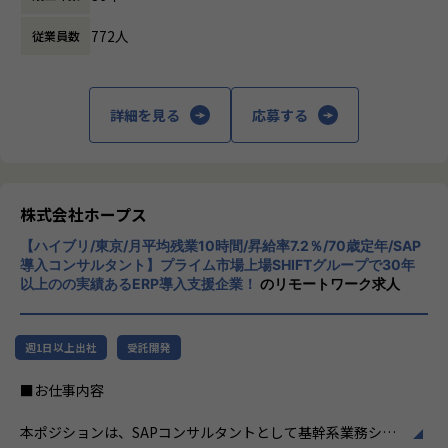
ード開発はできることが多かった（40代男性）。
ます。
その他、サーバーレスアーキテクチャでのデータ基盤構築
772人
・API開発、オープンソースは今までできたことを効率的
従業員数
や、システム更改におけるオンプレ→クラウドリフトアップ
に開発できるが、それに加えて今までできていないこと（A
株式会社ホープスは、ERP・EPMを中心とし
などプロジェクトは多数ございます。
I、プロセスマイニングの利用等）ができ、技術的な好奇心を
た基幹系システムの支援を主軸に、スクラッ
駆り立てられる。
チ開発やコンサルティングまで幅広いサービ
詳細を見る
応募する
将来的には、インフラアーキテクトや上級インフラエンジニ
より幅広い技術・知識の習得を楽しめる！（30代男性）
スを提供しています。クラウドERPやローコ
アなど、スペシャリストを目指して頂くことも可能です。
・開発工程を短縮することで、本当に必要な工程に時間を
ード開発を柱とし、業務効率化やDX推進、経
またご志向性に応じて、社内若手SEへの教育やインフラマネ
割けるようになった。中長期的にユーザーが求めていること
営分析、マーケティングなど多岐にわたるソ
ージャーへのキャリア、
を提案・提供でき、前よりお客様に寄り添った開発をしてい
リューションを展開。特に、SAP S/4HANA®
フルスタックエンジニアとしてインフラからの領域チェンジ
ると感じる（30代女性）。
CloudやOracle ERP Cloudなどを活用し、企
株式会社ホープス
など、ご志向性に応じたキャリアマップを用意しています。
・お客様から「想定より早く導入できた」「ほしかったシ
業の業務プロセスを最適化し、経営管理の強
現在、若手～ベテラン層まで幅広い人材が活躍しており、切
ステムがたくさんあり、使うことが楽しみだ」とお声をいた
【ハイブリ/東京/月平均残業10時間/昇給率7.2％/70歳定年/SAP
化を図っています1。
磋琢磨しながら成長できる環境です。
導入コンサルタント】プライム市場上場SHIFTグループで30年
だき、嬉しかった！（20代女性）
以上のの実績あるERP導入支援企業！
のリモートワーク求人
社風/文化
【事業責任者からのメッセージ】
ホープスは、若手社員が活躍できる環境で、
【入社者例】
世界基準でみたときに、世界ではポピュラーだけど日本で
社内の風通しが良く、活気に満ちた雰囲気が
・Mさん（20代後半）
週1日以上出社
受託開発
はまだ浸透していないソリューションがたくさんあります。
特徴です。多様性を重視し、様々な国籍や背
前職では、省庁（金融）向けに、AWS/VMwareを用いたクラ
また、日本に入ってきているものの、認知度の低いツール
景を持つ社員が協力し合いながら働いていま
■お仕事内容
ウドサーバ運用、オンプレサーバ運用・更改、ジョブネット
もたくさんあります。
す。チームワークを大切にし、社員同士のコ
操作、
ホープスではそういったソリューションやツールの導入・
ミュニケーションが活発です2。
本ポジションは、SAPコンサルタントとして基幹系業務シス
DB呼び出し、データバックアップ、インシデント対応など
開発を積極的に推進しております。