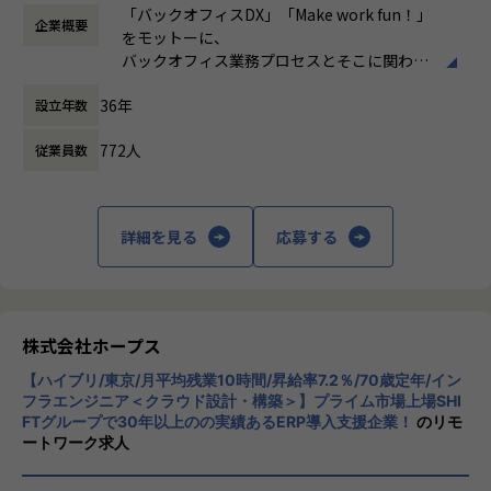
時など）
・要件定義・基本設計・詳細設計
e6%8e%a8%e9%80%b2%e3%81%ae%e6%9c%80%e
「バックオフィスDX」「Make work fun！」
「ヒトが元気になれば、ビジネスも活性化する。」
企業概要
時間外労働の有無： 有（月平均10時間）
・Outsystemsを用いたアプリ開発・テスト
5%89%8d%e7%b7%9a%ef%bc%9a%e3%81%8a%e5%
をモットーに、
HOPESはヒトが何をすべきかを追求し、ITの力で “働くを
休憩時間： 60分
・API／外部システムとの連携
ae%a2%e6%a7%98%e3%81%ae%e7%a4%be/
バックオフィス業務プロセスとそこに関わる
もっと楽しく” へリノベートすることで社会に貢献します。
・既存システムの改善・運用保守
人たちの働き方を変えていくことを通して、
・顧客との要件整理・業務改善提案
【業務の変更の範囲】
36年
設立年数
企業競争力を向上させることを使命としてい
当社はクラウドERPの構築・導入コンサルテーションを中
IT開発関連業務
ます。
心に、その他のパッケージ、スクラッチ開発による各種業務
772人
従業員数
システムの開発を手がける会社です。
【ローコード開発で実現できる世界】
株式会社ホープスは、ERP・EPMを中心とし
■ユーザーの「期待以上」のシステムを「迅速」に届ける
た基幹系システムの支援を主軸に、スクラッ
【業務の変更の範囲】
社会
チ開発やコンサルティングまで幅広いサービ
IT開発関連業務
詳細を見る
応募する
スを提供しています。クラウドERPやローコ
【なぜホープスがするのか？】
ード開発を柱とし、業務効率化やDX推進、経
創業当初、当社は工場において、短納期で高品質な製品を
営分析、マーケティングなど多岐にわたるソ
届けられるように業務改善案を提案していました。
リューションを展開。特に、SAP S/4HANA®
30年前はDXという言葉も耳馴染みなく、お客様からの理
CloudやOracle ERP Cloudなどを活用し、企
株式会社ホープス
解を得られにくい環境でした。
業の業務プロセスを最適化し、経営管理の強
なかには、工場自体の競争力を失い、工場の規模縮小・閉
【ハイブリ/東京/月平均残業10時間/昇給率7.2％/70歳定年/イン
化を図っています1。
鎖から、工場に支えられた街自体が閑散となることも目の当
フラエンジニア＜クラウド設計・構築＞】プライム市場上場SHI
FTグループで30年以上のの実績あるERP導入支援企業！
のリモ
たりにしました。
社風/文化
ートワーク求人
このような悲劇を繰り返したくはありません。
ホープスは、若手社員が活躍できる環境で、
社内の風通しが良く、活気に満ちた雰囲気が