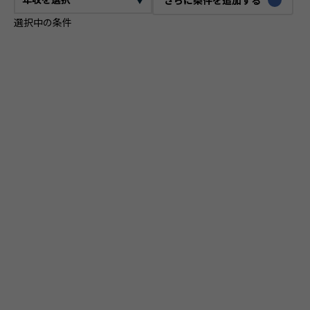
選択中の条件
CTO
VPoE
テックリード
ITコンサルタント
ITアーキテクト
プロジェクトマネージャー
プロダクトマネージャー
スクラムマスター