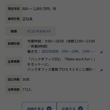
テムの導入推進を行っていただける方を募集しております。
を担当。
・「世界基準で通用するエンジニアスキルを身に着け
働き方/リモートワーク
実務を通してAWSの設計・構築スキルを高めるため、ホープ
る」
ホープスでは、リモートワーク活用があり平
800 〜 1,800 万円／年
想定年収
具体的には、以下のような業務に携わっていただきます。
スへご入社。
・「日本で新しいマーケットを開拓する」
均週2～3日の在宅勤務が可能です。転勤はな
・SAPシステムの導入プロジェクト支援（要件定義、設計、
・「日本でもっと浸透させ、よりよい未来を創る」
く、プロジェクトに応じて柔軟な働き方がで
正社員
雇用形態
実装、テスト、運用保守）
・Iさん（40代前半）
こういった想いをもったメンバーがたくさんいます！
きます。残業は月平均10時間程度と少なく、
・戦略策定や構想策定
前職では、AWSを中心としたクラウドシステムの構築・運
このような環境下で一緒に成長していきたいと思っていた
ワークライフバランスを重視した環境が整っ
職種
ITコンサルタント
・クライアントとの折衝および課題解決の提案
用・EOL対応に携わり、TerraformやAnsibleを用いた自動
だける方からのご応募をお待ちしております！
ています。
・プロジェクトマネジメントおよび進捗管理
化、Dockerによる環境構築などを担当。
作業時間： 9:00～18:00（休憩12:00～13:00
AWS環境の保守・改善を中心に、ユーザー調整・スケジュー
＜ホープスBLOGもご覧ください＞
勤務形態
／実働8時間）
売上過去最高記録を更新している当社では、今まさに第二次
ル管理も担当し、技術とマネジメントの両面からプロジェク
プロジェクトの具体例やホープスの社風が分かる記事を掲載
働き方：
固定時間制（9時～18時、10時～19
創業期として
トを推進
しております！
時など）
準大手から中堅規模の企業に特化して、プライム案件、ERP
上流工程からシステム全体を俯瞰して関わった経験を活か
是非ご覧ください！
「バックオフィスDX」「Make work fun！」
企業概要
時間外労働の有無： 有（月平均10時間）
導入案件、DX推進案件の拡大に注力しております。
し、運用・保守だけでなく設計・構築に継続的に関われる環
HOPES Blog：https://blog.hopes-ise.co.jp/
をモットーに、
休憩時間： 60分
SAPコンサルタントとして組織を一緒に作っていただける方
境を求め、ホープスへご入社。
バックオフィス業務プロセスとそこに関わる
を募集しております。
【ポジションの魅力】
人たちの働き方を変えていくことを通して、
・Oさん（50代前半）
36年
・開発に強いホープス！そのため上流～下流工程まで案件の
設立年数
企業競争力を向上させることを使命としてい
【会社概要】
前職では、金融・メーカー・物流等のお客様向けにシステム
幅が広い！
ます。
ホープスは、ERP・ERP周辺のシステム開発・導入、
運用担当として従事。
772人
従業員数
・上流工程やマネジメント、コンサルタントにステップアッ
コンサルティングを主軸にイノベーションを起こすためのソ
オンプレミス型の汎用機・Linuxシステム、クラウド（AW
プ可能！
株式会社ホープスは、ERP・EPMを中心とし
リューションを提供する会社です。
S）など幅広く経験あり。
・プライム案件へのチャレンジが可能！
た基幹系システムの支援を主軸に、スクラッ
これまでの経験を活かし、インフラエンジニアのスペシャリ
・平均年間昇給率7.2%！
チ開発やコンサルティングまで幅広いサービ
詳細を見る
応募する
・MISSION「ワークをもっとワクワクに」
ストとして活躍できる場を求めホープスへご入社。