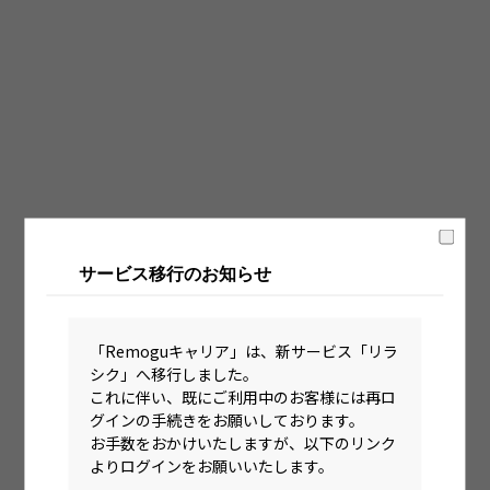
固定時間制（9時～18時、10時～19時など）
フレックス制（コアタイムあり）
フルフレックス制
裁量労働制
語学・国籍から探す
英語力必須
サービス移行のお知らせ
英語力尚可（英語活用環境あり）
外国籍の方OK
「Remoguキャリア」は、新サービス「リラ
シク」へ移行しました。
これに伴い、既にご利用中のお客様には再ロ
グインの手続きをお願いしております。
お手数をおかけいたしますが、以下のリンク
よりログインをお願いいたします。