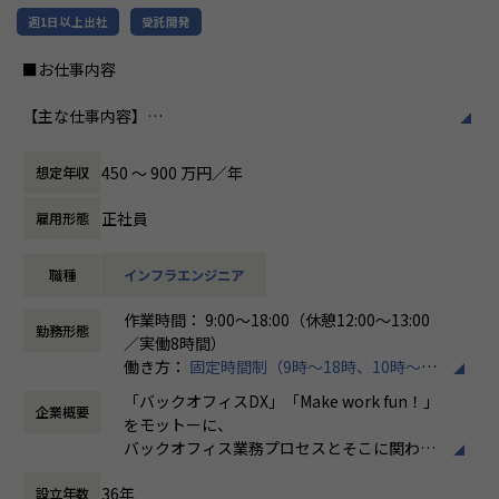
だからこそ、わたしたちは「時代のニーズ・変化に合わせ
特徴です。多様性を重視し、様々な国籍や背
週1日以上出社
受託開発
てエンジニアはスキルを変え、真に必要とされるエンジニ
景を持つ社員が協力し合いながら働いていま
ア」を輩出することに力を入れています。
す。チームワークを大切にし、社員同士のコ
■お仕事内容
そしてそれは、本当の意味でエンジニアの人生を守るため
ミュニケーションが活発です2。
の必要な武器になる、と信じています。
【主な仕事内容】
働き方/リモートワーク
クラウド（AWSメイン、その他Azure・GCP・OCI）分野の
また、ユーザーが真に求めることは、
ホープスでは、リモートワーク活用があり平
インフラエンジニアとして、
・必要なときに必要なシステムを簡単に利用できる
均週2～3日の在宅勤務が可能です。転勤はな
450 〜 900 万円／年
想定年収
これから導入していきたいお客様や、クラウドの利用をさら
・システムを用い、競争力を醸成し、社会が持続的な発
く、プロジェクトに応じて柔軟な働き方がで
に加速をしたいお客様に対して、
展を続けること
きます。残業は月平均10時間程度と少なく、
正社員
雇用形態
提案および調査分析、設計、構築、保守等の業務を行ってい
です。
ワークライフバランスを重視した環境が整っ
ただきます。
当社はそれを提供・実現し、システムの利用者とエンジニ
ています。
職種
インフラエンジニア
上流工程～下流工程すべての作業があり、当社メンバーでチ
アがワクワクする社会を創っていきます。
ームを組成してプロジェクトにご参画いただきます。
作業時間： 9:00～18:00（休憩12:00～13:00
【プロジェクト内容※一例です※】
勤務形態
／実働8時間）
受注システム：要件定義からリリースまで約2年のプロジ
働き方：
固定時間制（9時～18時、10時～19
【案件例】
ェクトにおいて、開発期間は2ヵ月と短納期で完了
時など）
・案件概要
生成型AI ：プロセスマイニングを用いた野良AIの防止
「バックオフィスDX」「Make work fun！」
企業概要
時間外労働の有無： 有（月平均10時間）
大手銀行向け 基盤更改
をモットーに、
休憩時間： 60分
・技術要素
【ローコード開発に携わったエンジニアの声】
バックオフィス業務プロセスとそこに関わる
AWS（ECS、Aurora、S3、Storage Gateway、CloudWatc
・API開発、オープンソースの方が幅がきくし、おもしろ
人たちの働き方を変えていくことを通して、
h）、JP1​
そうなイメージが正直あったが、実際にやってみるとローコ
36年
設立年数
企業競争力を向上させることを使命としてい