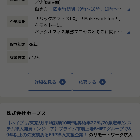
／実働8時間）
運用のプロジェクトに携わっていただきます。
働き方：
固定時間制（9時～18時、10時～19
【業務の変更の範囲】
時など）
売上過去最高記録を更新している当社では、今まさに第二次
IT開発関連業務
「バックオフィスDX」「Make work fun！」
企業概要
時間外労働の有無： 有（月平均10時間）
創業期として
をモットーに、
休憩時間： 60分
準大手から中堅規模の企業に特化して、プライム案件、ERP
バックオフィス業務プロセスとそこに関わる
導入案件、DX推進案件の拡大に注力しております。
人たちの働き方を変えていくことを通して、
BTP開発エンジニアとして組織を一緒に作っていただける方
36年
設立年数
企業競争力を向上させることを使命としてい
を募集しております。
ます。
772人
従業員数
【ポジションの魅力】
株式会社ホープスは、ERP・EPMを中心とし
・開発に強いホープス！そのため上流～下流工程まで案件の
た基幹系システムの支援を主軸に、スクラッ
幅が広い！
チ開発やコンサルティングまで幅広いサービ
詳細を見る
応募する
・上流工程やマネジメント、コンサルタントにステップアッ
スを提供しています。クラウドERPやローコ
プ可能！
ード開発を柱とし、業務効率化やDX推進、経
・ハイブリッド勤務あり！
営分析、マーケティングなど多岐にわたるソ
・平均残業時間が月10時間！ワークライフバランスも整った
リューションを展開。特に、SAP S/4HANA®
環境です。
CloudやOracle ERP Cloudなどを活用し、企
株式会社ホープス
業の業務プロセスを最適化し、経営管理の強
【会社概要】
【ハイブリ/東京/月平均残業10時間/昇給率7.2％/70歳定年/シス
化を図っています1。
ホープスは、ERP・ERP周辺のシステム開発・導入、
テム導入開発エンジニア】プライム市場上場SHIFTグループで3
0年以上のの実績あるERP導入支援企業！
のリモートワーク求人
コンサルティングを主軸にイノベーションを起こすためのソ
社風/文化