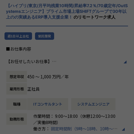
こういった想いをもったメンバーがたくさんいます！
【募集背景】
【ハイブリ/東京/月平均残業10時間/昇給率7.2％/70歳定年/OutS
化を図っています1。
このような環境下で一緒に成長していきたいと思っていた
ystemsエンジニア】プライム市場上場SHIFTグループで30年以
売上過去最高記録を更新している当社では、今まさに第二次
だける方からのご応募をお待ちしております！
上のの実績あるERP導入支援企業！
のリモートワーク求人
創業期として
社風/文化
準大手から中堅規模の企業に特化して、プライム案件やERP
ホープスは、若手社員が活躍できる環境で、
＜ホープスBLOGもご覧ください＞
導入案件、DX推進案件の拡大に注力しております。
社内の風通しが良く、活気に満ちた雰囲気が
プロジェクトの具体例やホープスの社風が分かる記事を掲載
週1日以上出社
受託開発
年間120%成長を続けており成長の過渡期にある中で、
特徴です。多様性を重視し、様々な国籍や背
しております！
アプリエンジニアとして組織を一緒に作っていただける方を
景を持つ社員が協力し合いながら働いていま
是非ご覧ください！
■お仕事内容
募集しております。
す。チームワークを大切にし、社員同士のコ
HOPES blog：https://blog.hopes-ise.co.jp/
ミュニケーションが活発です2。
ServiceNowPJ blog：https://blog.hopes-ise.co.jp/service
【お任せしたいお仕事】
＜ホープスBLOG＞
now%e5%b0%8e%e5%85%a5%e3%83%97%e3%83%a
Outsystemsを用いた業務システム開発チームの一員とし
プロジェクトの具体例やホープスの社風が分かる記事を掲載
働き方/リモートワーク
d%e3%82%b8%e3%82%a7%e3%82%af%e3%83%88%
て、システムの導入・開発を行うポジションです。
しております！
ホープスでは、リモートワーク活用があり平
ef%bc%9a%e3%81%8a%e5%ae%a2%e6%a7%98%e
450 〜 1,000 万円／年
想定年収
要件定義から開発・導入フェーズまで、まずはこれまでのご
是非ご覧ください！
均週2～3日の在宅勤務が可能です。転勤はな
3%81%ae%e6%a5%ad%e5%8b%99%e6%94%b9%e
経験に近しい領域をご担当いただきます。
HOPES blog：https://blog.hopes-ise.co.jp/
く、プロジェクトに応じて柔軟な働き方がで
5%96%84%e3%83%bb%e5%8a%b9%e7%8e%87%e
正社員
雇用形態
またキャリアビジョンに合わせて、下流から上流工程にステ
きます。残業は月平均10時間程度と少なく、
5%8c%96/
ップアップが可能な環境です。
注目記事
ワークライフバランスを重視した環境が整っ
職種
ITコンサルタント
システムエンジニア
「DX推進の最前線：お客様の社内DX推進って実際何をやっ
ています。
【会社概要】
Outsystems以外のローコード製品へのリスキルもできる環
ているの？」
「バックオフィスDX」「Make work fun！」をモットー
作業時間： 9:00～18:00（休憩12:00～13:00
境なので、スキルの幅を広げることも可能です！
https://blog.hopes-ise.co.jp/%e3%80%90%e3%83%9
勤務形態
に、バックオフィス業務とそこに関わる人たちの働き方を変
／実働8時間）
7%e3%83%ad%e3%82%b8%e3%82%a7%e3%82%af%
えていくことを通して、企業競争力を向上させることを使命
働き方：
固定時間制（9時～18時、10時～19
《具体的な業務内容》
e3%83%88%e7%b4%b9%e4%bb%8b%e3%80%91dx%
としています。