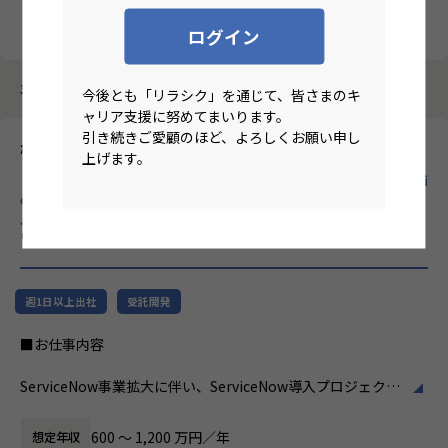
クリア
検索
ログイン
3987件中 21件～30件
今後とも「リラシク」を通じて、皆さまのキ
ャリア支援に努めてまいります。
引き続きご愛顧のほど、よろしくお願い申し
株式会社ホープス
上げます。
【ハイブリ/東京/月平均残業10時間/昇給率7.2％/70歳定年/Servi
ceNowプロジェクトマネージャー】プライム市場上場SHIFTグ
ループで30年以上のの実績あるERP導入支援企業！
のリモート
ワーク求人
週1日以上出社
受託開発
■お仕事内容
ServiceNow事業拡大に伴い、ServiceNow導入プロジェクト
の中核を担っていただくポジションです。
ServiceNowは企業のDX推進を支えるプラットフォームとし
600 〜 1,200 万円／年
想定年収