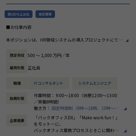
リューションを提供する会社です。
ホープスは、若手社員が活躍できる環境で、
社内の風通しが良く、活気に満ちた雰囲気が
・MISSION「ワークをもっとワクワクに」
週1日以上出社
受託開発
特徴です。多様性を重視し、様々な国籍や背
ヒトが元気になれば、ビジネスも活性化する。
景を持つ社員が協力し合いながら働いていま
■お仕事内容
​ヒトが何をすべきかを追求し、ITの力で “働くを楽しく” へ
す。チームワークを大切にし、社員同士のコ
リノベートすることで社会に貢献します。​
ミュニケーションが活発です2。
本ポジションは、HR領域システムの導入プロジェクトにて、
要件定義から設計、開発に携わっていただくポジションで
・VISION「基幹系業務DXをリード」
働き方/リモートワーク
す。
ITの力で人手不足の解消と流動性の拡大に寄与するサービス
ホープスでは、リモートワーク活用があり平
500 〜 1,000 万円／年
想定年収
を提供し、世の中の仕事の標準化の輪を広げます。
均週2～3日の在宅勤務が可能です。転勤はな
➀人事または給与システム導入開発エンジニア
く、プロジェクトに応じて柔軟な働き方がで
正社員
雇用形態
・主に基本設計～導入、本番稼働および稼働後の保守対応ま
【ホープスの目指す世界】
きます。残業は月平均10時間程度と少なく、
での業務を想定しております。
《ERP導入を支援し、業務標準化の輪を広げる》
ワークライフバランスを重視した環境が整っ
職種
ITコンサルタント
システムエンジニア
・SAP Success Factors、COMPANY導入経験者優遇ですが、
国内全体では基幹業務の標準化は急務であるものの、大手・
ています。
他のソリューション経験者でHR領域の知見をお持ちの方も
準大手から中堅規模の企業においては実現していない企業が
作業時間： 9:00～18:00（休憩12:00～13:00
歓迎しています。
多くERP導入の課題感は多い状況です。
勤務形態
／実働8時間）
ホープスはそのような企業への支援戦略を中心に事業を展開
働き方：
固定時間制（9時～18時、10時～19
➁経費精算システム導入開発エンジニア
しています。
時など）
・主に基本設計～導入、本番稼働および稼働後の保守対応ま
大手企業、中規模企業向けのERP領域でシェアNO.1を目指し
「バックオフィスDX」「Make work fun！」
企業概要
時間外労働の有無： 有（月平均10時間）
での業務を想定しております。
国内サプライチェーン全体での業務標準化を狙っています。
をモットーに、
休憩時間： 60分
・代表的なソリューションとしてSpendia、Ci*X（サイクロ
バックオフィス業務プロセスとそこに関わる
ス）などがありますが、他のソリューション経験者も大歓迎
【業務の変更の範囲】