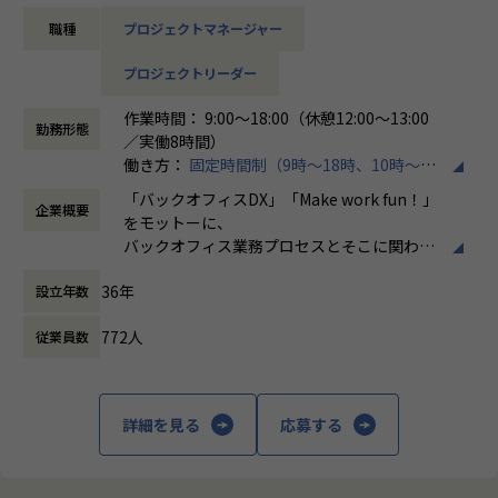
・クライアント折衝
ています。
職種
プロジェクトマネージャー
・進捗管理、メンバー管理 等
＜ホープスBLOG＞
プロジェクトの具体例やホープスの社風が分かる記事を掲載
プロジェクトリーダー
売上過去最高記録を更新している当社では、今まさに第二次
しております！
創業期として
是非ご覧ください！
作業時間： 9:00～18:00（休憩12:00～13:00
準大手から中堅規模の企業に特化して、プライム案件、ERP
勤務形態
HOPES blog：https://blog.hopes-ise.co.jp/
／実働8時間）
導入案件、DX推進案件の拡大に注力しております。
働き方：
固定時間制（9時～18時、10時～19
公共系PJのPMまたはPLとして組織を一緒に作っていただけ
【業務の変更の範囲】
時など）
る方を募集しております。
「バックオフィスDX」「Make work fun！」
IT開発関連業務
企業概要
時間外労働の有無： 有（月平均10時間）
をモットーに、
休憩時間： 60分
【ポジションの魅力】
バックオフィス業務プロセスとそこに関わる
・今期新設のポジション！豊富なERP導入実績のあるホープ
人たちの働き方を変えていくことを通して、
スで、事業拡大の一役を担えます！
36年
設立年数
企業競争力を向上させることを使命としてい
・年間平均昇給率は7.2%！正当な評価制度のもと、実績に応
ます。
じた昇給の実現が可能です。
772人
従業員数
・ハイブリッド勤務可能！地方在住者はフルリモート勤務相
株式会社ホープスは、ERP・EPMを中心とし
談可！
た基幹系システムの支援を主軸に、スクラッ
・平均残業時間が月10時間！ワークライフバランスも整った
チ開発やコンサルティングまで幅広いサービ
詳細を見る
応募する
環境です。
スを提供しています。クラウドERPやローコ
ード開発を柱とし、業務効率化やDX推進、経
【会社概要】
営分析、マーケティングなど多岐にわたるソ