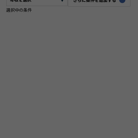
選択中の条件
CTO
VPoE
テックリード
ITコンサルタント
ITアーキテクト
プロジェクトマネージャー
プロダクトマネージャー
スクラムマスター