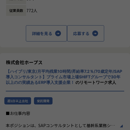
ード開発はできることが多かった（40代男性）。
ます。
その他、サーバーレスアーキテクチャでのデータ基盤構築
772人
・API開発、オープンソースは今までできたことを効率的
従業員数
や、システム更改におけるオンプレ→クラウドリフトアップ
に開発できるが、それに加えて今までできていないこと（A
株式会社ホープスは、ERP・EPMを中心とし
などプロジェクトは多数ございます。
I、プロセスマイニングの利用等）ができ、技術的な好奇心を
た基幹系システムの支援を主軸に、スクラッ
駆り立てられる。
チ開発やコンサルティングまで幅広いサービ
詳細を見る
応募する
将来的には、インフラアーキテクトや上級インフラエンジニ
より幅広い技術・知識の習得を楽しめる！（30代男性）
スを提供しています。クラウドERPやローコ
アなど、スペシャリストを目指して頂くことも可能です。
・開発工程を短縮することで、本当に必要な工程に時間を
ード開発を柱とし、業務効率化やDX推進、経
またご志向性に応じて、社内若手SEへの教育やインフラマネ
割けるようになった。中長期的にユーザーが求めていること
営分析、マーケティングなど多岐にわたるソ
ージャーへのキャリア、
を提案・提供でき、前よりお客様に寄り添った開発をしてい
リューションを展開。特に、SAP S/4HANA®
フルスタックエンジニアとしてインフラからの領域チェンジ
ると感じる（30代女性）。
CloudやOracle ERP Cloudなどを活用し、企
株式会社ホープス
など、ご志向性に応じたキャリアマップを用意しています。
・お客様から「想定より早く導入できた」「ほしかったシ
業の業務プロセスを最適化し、経営管理の強
現在、若手～ベテラン層まで幅広い人材が活躍しており、切
ステムがたくさんあり、使うことが楽しみだ」とお声をいた
【ハイブリ/東京/月平均残業10時間/昇給率7.2％/70歳定年/SAP
化を図っています1。
磋琢磨しながら成長できる環境です。
導入コンサルタント】プライム市場上場SHIFTグループで30年
だき、嬉しかった！（20代女性）
以上のの実績あるERP導入支援企業！
のリモートワーク求人
社風/文化
【事業責任者からのメッセージ】
ホープスは、若手社員が活躍できる環境で、
【入社者例】
世界基準でみたときに、世界ではポピュラーだけど日本で
社内の風通しが良く、活気に満ちた雰囲気が
・Mさん（20代後半）
週1日以上出社
受託開発
はまだ浸透していないソリューションがたくさんあります。
特徴です。多様性を重視し、様々な国籍や背
前職では、省庁（金融）向けに、AWS/VMwareを用いたクラ
また、日本に入ってきているものの、認知度の低いツール
景を持つ社員が協力し合いながら働いていま
■お仕事内容
ウドサーバ運用、オンプレサーバ運用・更改、ジョブネット
もたくさんあります。
す。チームワークを大切にし、社員同士のコ
操作、
ホープスではそういったソリューションやツールの導入・
ミュニケーションが活発です2。
本ポジションは、SAPコンサルタントとして基幹系業務シス
DB呼び出し、データバックアップ、インシデント対応など
開発を積極的に推進しております。