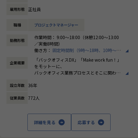
て、ITサービスマネジメント領域のみならず、顧客管理、人
事領域、業務ワークフロー改革など幅広い分野で活用されて
正社員
雇用形態
おり、当社においても引き合いが急速に増加しています。
本ポジションでは、ServiceNow導入プロジェクトにおける
職種
プロジェクトマネージャー
プロジェクトマネジメントやソリューションアーキテクチャ
設計など、上流工程を中心とした業務をお任せします。
作業時間： 9:00～18:00（休憩12:00～13:00
これまでのご経験やスキルに応じて、プロジェクト計画の策
勤務形態
／実働8時間）
定、進捗・品質・課題管理、顧客との各種調整やステークホ
働き方：
固定時間制（9時～18時、10時～19
ルダーマネジメント、ServiceNowを活用したソリューショ
時など）
ン設計、技術方針策定、開発チームのリードなどをご担当い
「バックオフィスDX」「Make work fun！」
企業概要
時間外労働の有無： 有（月平均10時間）
ただきます。
をモットーに、
休憩時間： 60分
また、組織拡大フェーズにあるため、新規プロジェクトの立
バックオフィス業務プロセスとそこに関わる
ち上げや標準化推進、若手メンバーの育成など、事業成長を
人たちの働き方を変えていくことを通して、
支える中核メンバーとしての活躍も期待しています。
36年
設立年数
企業競争力を向上させることを使命としてい
現在30人規模事業部において、資格取得者数が70%を超えて
ます。
きており、事業部全体でメンバーの育成に力を入れておりま
772人
従業員数
す。
株式会社ホープスは、ERP・EPMを中心とし
より育成に力を入れていきますので、メンバー育成にも大き
た基幹系システムの支援を主軸に、スクラッ
く携わることが可能です。
チ開発やコンサルティングまで幅広いサービ
詳細を見る
応募する
当社はSHIFTグループの強みを活かしながら、ERP・CRM・
スを提供しています。クラウドERPやローコ
EPM領域を中心としたDX支援を展開しており、ServiceNow
ード開発を柱とし、業務効率化やDX推進、経
事業についても今後の成長領域として投資を進めています。
営分析、マーケティングなど多岐にわたるソ