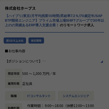
ホープスは、ERP・ERP周辺のシステム開発・導入、
リューションを展開。特に、SAP S/4HANA®
コンサルティングを主軸にイノベーションを起こすためのソ
CloudやOracle ERP Cloudなどを活用し、企
株式会社ホープス
リューションを提供する会社です。
業の業務プロセスを最適化し、経営管理の強
【ハイブリ/東京/月平均残業10時間/昇給率7.2％/70歳定年/SAP
化を図っています1。
BTP開発エンジニア】プライム市場上場SHIFTグループで30年以
・MISSION「ワークをもっとワクワクに」
上のの実績あるERP導入支援企業！
のリモートワーク求人
ヒトが元気になれば、ビジネスも活性化する。
社風/文化
​ヒトが何をすべきかを追求し、ITの力で “働くを楽しく” へ
ホープスは、若手社員が活躍できる環境で、
リノベートすることで社会に貢献します。​
社内の風通しが良く、活気に満ちた雰囲気が
週1日以上出社
受託開発
特徴です。多様性を重視し、様々な国籍や背
・VISION「基幹系業務DXをリード」
景を持つ社員が協力し合いながら働いていま
■お仕事内容
ITの力で人手不足の解消と流動性の拡大に寄与するサービス
す。チームワークを大切にし、社員同士のコ
を提供し、世の中の仕事の標準化の輪を広げます。
ミュニケーションが活発です2。
【ポジションについて】
本ポジションは、SAP BTPエンジニアとして、基幹系業務シ
【ホープスの目指す世界】
働き方/リモートワーク
ステムの導入・開発に携わっていただくポジションです。
《ERP導入を支援し、業務標準化の輪を広げる》
ホープスでは、リモートワーク活用があり平
500 〜 1,000 万円／年
想定年収
ホープスではエンドユーザー、大手SIer向けのERPパッケー
国内全体では基幹業務の標準化は急務であるものの、大手・
均週2～3日の在宅勤務が可能です。転勤はな
ジの提案や要件定義等の上流工程から、詳細設計・構築、テ
準大手から中堅規模の企業においては実現していない企業が
く、プロジェクトに応じて柔軟な働き方がで
正社員
雇用形態
スト工程や運用保守まで、一連の業務を担っています。
多くERP導入の課題感は多い状況です。
きます。残業は月平均10時間程度と少なく、
ホープスはそのような企業への支援戦略を中心に事業を展開
ワークライフバランスを重視した環境が整っ
職種
ITコンサルタント
システムエンジニア
具体的には、
しています。
ています。
SAP BTPの導入・開発・改修のプロジェクトにて、
大手企業、中規模企業向けのERP領域でシェアNO.1を目指し
作業時間： 9:00～18:00（休憩12:00～13:00
ご経験に応じて要件定義、設計の上流工程から、開発、保守
国内サプライチェーン全体での業務標準化を狙っています。
勤務形態