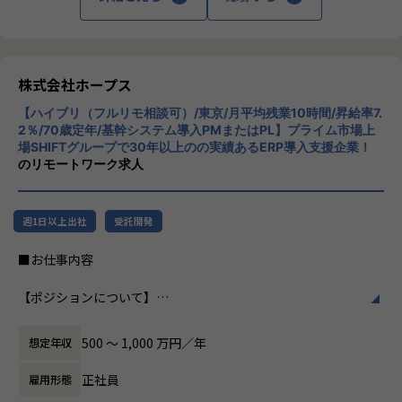
・ハイブリッド勤務あり！
スを提供しています。クラウドERPやローコ
ヒトが元気になれば、ビジネスも活性化する。
・平均残業時間が月10時間！ワークライフバランスも整った
ード開発を柱とし、業務効率化やDX推進、経
​ヒトが何をすべきかを追求し、ITの力で “働くを楽しく” へ
環境です。
営分析、マーケティングなど多岐にわたるソ
リノベートすることで社会に貢献します。​
【会社概要】
リューションを展開。特に、SAP S/4HANA®
「バックオフィスDX」「Make work fun！」をモットーに、
【業務の変更の範囲】
CloudやOracle ERP Cloudなどを活用し、企
株式会社ホープス
・VISION「基幹系業務DXをリード」
バックオフィス業務とそこに関わる人たちの働き方を変えて
IT開発関連業務
業の業務プロセスを最適化し、経営管理の強
ITの力で人手不足の解消と流動性の拡大に寄与するサービス
いくことを通して、企業競争力を向上させることを使命とし
【ハイブリ（フルリモ相談可）/東京/月平均残業10時間/昇給率7.
化を図っています1。
を提供し、世の中の仕事の標準化の輪を広げます。
ています。
2％/70歳定年/基幹システム導入PMまたはPL】プライム市場上
場SHIFTグループで30年以上のの実績あるERP導入支援企業！
ヒトが元気になれば、ビジネスも活性化する。​
社風/文化
のリモートワーク求人
【ホープスの目指す世界】
HOPESはヒトが何をすべきかを追求し、ITの力で “働くを楽
ホープスは、若手社員が活躍できる環境で、
《ERP導入を支援し、業務標準化の輪を広げる》
しく” へリノベートすることで社会に貢献します。​
社内の風通しが良く、活気に満ちた雰囲気が
国内全体では基幹業務の標準化は急務であるものの、大手・
特徴です。多様性を重視し、様々な国籍や背
週1日以上出社
受託開発
準大手から中堅規模の企業においては実現していない企業が
景を持つ社員が協力し合いながら働いていま
多くERP導入の課題感は多い状況です。
【ホープスの魅力】
す。チームワークを大切にし、社員同士のコ
■お仕事内容
ホープスはそのような企業への支援戦略を中心に事業を展開
・2020年に東証プライム上場SHIFTグループ入り！安定基盤
ミュニケーションが活発です2。
しています。
で年120％超成長中
【ポジションについて】
大手企業、中規模企業向けのERP領域でシェアNO.1を目指し
・明確な評価制度「昇給率7.7％」（2023年度実績）
働き方/リモートワーク
本ポジションは、公共系（官公庁・自治体）向けの基幹シス
国内サプライチェーン全体での業務標準化を狙っています。
・Udemyを会社負担で活用、資格取得奨励制度など、従業員
ホープスでは、リモートワーク活用があり平
テム導入プロジェクトにおいてPMまたはPLとして以下のよ
のスキルアップも応援！
均週2～3日の在宅勤務が可能です。転勤はな
500 〜 1,000 万円／年
想定年収
うな業務を想定しています。
【業務の変更の範囲】
・70歳定年/役職定年無
く、プロジェクトに応じて柔軟な働き方がで
・基幹システム導入PJにおける、要件定義～テスト、移行支
IT開発関連業務
・入社月から有休5日付与
きます。残業は月平均10時間程度と少なく、
正社員
雇用形態
援
ワークライフバランスを重視した環境が整っ