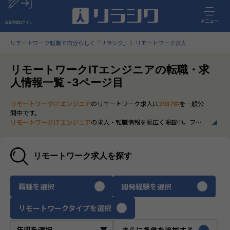
メニュー
会員登録
ログイン
リモートワーク転職で自分らしく「リラシク」
リモートワーク求人
リモートワークITエンジニアの転職・求
人情報一覧 -3ページ目
リモートワークITエンジニア
のリモートワーク求人は
3987件
を一般公
開中です。
リモートワークITエンジニア
の求人・転職情報を幅広く掲載中。フル
リモートから一部在宅勤務まで、全国の正社員ポジションを多数ご紹
介。最新の市場動向やキャリア形成に役立つ情報もあわせてチェック
できます。
リモートワーク求人を探す
いち早く、多くの選択肢から
リモートワークITエンジニア
のリモート
ワーク求人を選びたい方は、30秒で完結する無料の
会員登録
へお進み
ください。
職種を選択
開発経験を選択
リモートワークタイプを選択
さらに条件を追加する