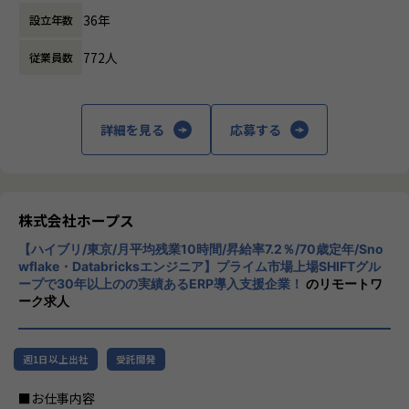
人たちの働き方を変えていくことを通して、
です。
IT開発関連業務
36年
設立年数
企業競争力を向上させることを使命としてい
ます。
【会社概要】
772人
従業員数
ホープスは、ERP・ERP周辺のシステム開発・導入、
株式会社ホープスは、ERP・EPMを中心とし
コンサルティングを主軸にイノベーションを起こすためのソ
た基幹系システムの支援を主軸に、スクラッ
リューションを提供する会社です。
チ開発やコンサルティングまで幅広いサービ
詳細を見る
応募する
スを提供しています。クラウドERPやローコ
・MISSION「ワークをもっとワクワクに」
ード開発を柱とし、業務効率化やDX推進、経
ヒトが元気になれば、ビジネスも活性化する。
営分析、マーケティングなど多岐にわたるソ
​ヒトが何をすべきかを追求し、ITの力で “働くを楽しく” へ
リューションを展開。特に、SAP S/4HANA®
リノベートすることで社会に貢献します。​
CloudやOracle ERP Cloudなどを活用し、企
株式会社ホープス
業の業務プロセスを最適化し、経営管理の強
・VISION「基幹系業務DXをリード」
【ハイブリ/東京/月平均残業10時間/昇給率7.2％/70歳定年/Sno
化を図っています1。
ITの力で人手不足の解消と流動性の拡大に寄与するサービス
wflake・Databricksエンジニア】プライム市場上場SHIFTグル
ープで30年以上のの実績あるERP導入支援企業！
のリモートワ
を提供し、世の中の仕事の標準化の輪を広げます。
社風/文化
ーク求人
ホープスは、若手社員が活躍できる環境で、
【ホープスの目指す世界】
社内の風通しが良く、活気に満ちた雰囲気が
《ERP導入を支援し、業務標準化の輪を広げる》
特徴です。多様性を重視し、様々な国籍や背
週1日以上出社
受託開発
国内全体では基幹業務の標準化は急務であるものの、大手・
景を持つ社員が協力し合いながら働いていま
準大手から中堅規模の企業においては実現していない企業が
す。チームワークを大切にし、社員同士のコ
■お仕事内容
多くERP導入の課題感は多い状況です。
ミュニケーションが活発です2。