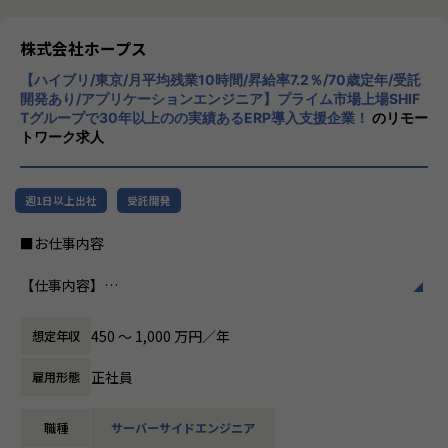
事業拡大フェーズだからこそ、プロジェクト推進だけではな
リューションを展開。特に、SAP S/4HANA®
く、組織やサービスづくりにも携わることが可能です。
CloudやOracle ERP Cloudなどを活用し、企
株式会社ホープス
業の業務プロセスを最適化し、経営管理の強
＜ポジションの魅力＞
【ハイブリ/東京/月平均残業10時間/昇給率7.2％/70歳定年/受託
化を図っています1。
・顧客と直接コミュニケーションを取りながらプロジェクト
開発あり/アプリケーションエンジニア】プライム市場上場SHIF
Tグループで30年以上のの実績あるERP導入支援企業！
のリモー
を推進できる
社風/文化
トワーク求人
・プロジェクトマネジメントやServiceNow導入の上流工程
ホープスは、若手社員が活躍できる環境で、
に幅広く携わることができる
社内の風通しが良く、活気に満ちた雰囲気が
・拡大フェーズの組織において、新規プロジェクト立ち上げ
特徴です。多様性を重視し、様々な国籍や背
週1日以上出社
受託開発
や組織づくりにもチャレンジできる
景を持つ社員が協力し合いながら働いていま
・ServiceNow PMやアーキテクトとして専門性を高めなが
す。チームワークを大切にし、社員同士のコ
■お仕事内容
ら、将来的には組織マネージャーとしてのキャリア形成も可
ミュニケーションが活発です2。
能
【仕事内容】
※ご本人のご希望やご志向に合わせて、キャリアを作ってい
働き方/リモートワーク
大手企業を中心にとしたさまざまな業界のWebアプリやモバ
くことが可能です。
ホープスでは、リモートワーク活用があり平
イルアプリの上流から開発工程までをご担当いただきます。
均週2～3日の在宅勤務が可能です。転勤はな
450 〜 1,000 万円／年
想定年収
要件定義・開発・運用まで一貫して携わることができ、多く
【キャリアパス※一例です※】
く、プロジェクトに応じて柔軟な働き方がで
のアプリケーション開発を経験することが可能です。
事業拡大フェーズだからこそ、決められたキャリアに沿うだ
きます。残業は月平均10時間程度と少なく、
正社員
雇用形態
けではなく、ご自身の強みや志向に応じて幅広いキャリア形
ワークライフバランスを重視した環境が整っ
【プロジェクト例】
成が可能です。
ています。
職種
サーバーサイドエンジニア
■大手ネットバンキング向けシステム画面設計
・ServiceNow PMとしてプロジェクトマネジメントの専門性