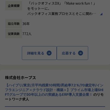
時など）
・要件定義・基本設計・詳細設計
e6%8e%a8%e9%80%b2%e3%81%ae%e6%9c%80%e
「バックオフィスDX」「Make work fun！」
「ヒトが元気になれば、ビジネスも活性化する。」
企業概要
時間外労働の有無： 有（月平均10時間）
・Outsystemsを用いたアプリ開発・テスト
5%89%8d%e7%b7%9a%ef%bc%9a%e3%81%8a%e5%
をモットーに、
HOPESはヒトが何をすべきかを追求し、ITの力で “働くを
休憩時間： 60分
・API／外部システムとの連携
ae%a2%e6%a7%98%e3%81%ae%e7%a4%be/
バックオフィス業務プロセスとそこに関わる
もっと楽しく” へリノベートすることで社会に貢献します。
・既存システムの改善・運用保守
人たちの働き方を変えていくことを通して、
・顧客との要件整理・業務改善提案
【業務の変更の範囲】
36年
設立年数
企業競争力を向上させることを使命としてい
当社はクラウドERPの構築・導入コンサルテーションを中
IT開発関連業務
ます。
心に、その他のパッケージ、スクラッチ開発による各種業務
772人
従業員数
システムの開発を手がける会社です。
【ローコード開発で実現できる世界】
株式会社ホープスは、ERP・EPMを中心とし
■ユーザーの「期待以上」のシステムを「迅速」に届ける
た基幹系システムの支援を主軸に、スクラッ
【業務の変更の範囲】
社会
チ開発やコンサルティングまで幅広いサービ
IT開発関連業務
詳細を見る
応募する
スを提供しています。クラウドERPやローコ
【なぜホープスがするのか？】
ード開発を柱とし、業務効率化やDX推進、経
創業当初、当社は工場において、短納期で高品質な製品を
営分析、マーケティングなど多岐にわたるソ
届けられるように業務改善案を提案していました。
リューションを展開。特に、SAP S/4HANA®
30年前はDXという言葉も耳馴染みなく、お客様からの理
CloudやOracle ERP Cloudなどを活用し、企
株式会社ホープス
解を得られにくい環境でした。
業の業務プロセスを最適化し、経営管理の強
なかには、工場自体の競争力を失い、工場の規模縮小・閉
【ハイブリ/東京/月平均残業10時間/昇給率7.2％/70歳定年/イン
化を図っています1。
鎖から、工場に支えられた街自体が閑散となることも目の当
フラエンジニア＜クラウド設計・構築＞】プライム市場上場SHI
FTグループで30年以上のの実績あるERP導入支援企業！
のリモ
たりにしました。
社風/文化
ートワーク求人
このような悲劇を繰り返したくはありません。
ホープスは、若手社員が活躍できる環境で、
社内の風通しが良く、活気に満ちた雰囲気が