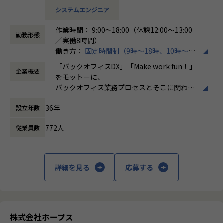
担当領域：要件定義／基本設計／詳細設計／実装
を高めるキャリア
システムエンジニア
言語：Objectve-C、Swift OS：IOS/Android
・ServiceNowアーキテクトとして技術領域を牽引するキャ
リア
作業時間： 9:00～18:00（休憩12:00～13:00
■公庁向け大規模Web・モバイルアプリ開発プロジェクト
・新規プロジェクト立ち上げや標準化推進など、事業成長に
勤務形態
／実働8時間）
担当領域：要件定義／基本設計／詳細設計／実装／テスト／
直結する役割を担うキャリア
働き方：
固定時間制（9時～18時、10時～19
リリース／運用保守
・メンバー育成や組織づくりを推進するマネジメントキャリ
時など）
言語：React（TypeScript）Spring Boot（Java）OS：Linu
「バックオフィスDX」「Make work fun！」
ア
企業概要
時間外労働の有無： 有（月平均10時間）
x
をモットーに、
・将来的に組織マネージャーとして事業・組織運営を担うキ
休憩時間： 60分
React Native（TypeScript）OS：Android
バックオフィス業務プロセスとそこに関わる
ャリア
人たちの働き方を変えていくことを通して、
■生保業界向け顧客情報管理Webアプリケーションのマイグ
36年
設立年数
企業競争力を向上させることを使命としてい
【事業責任者からのメッセージ】
レーションと新機能の追加​
ます。
世界基準でみたときに、世界ではポピュラーだけど日本で
担当領域：要件定義／基本設計／詳細設計／実装
772人
従業員数
はまだ浸透していないソリューションがたくさんあります。
言語：Java、Spring
株式会社ホープスは、ERP・EPMを中心とし
また、日本に入ってきているものの、認知度の低いツール
た基幹系システムの支援を主軸に、スクラッ
もたくさんあります。
【ホープスの魅力】
チ開発やコンサルティングまで幅広いサービ
ホープスではそういったソリューションやツールの導入・
詳細を見る
応募する
・Udemyを会社負担で活用、資格取得奨励制度など、従業員
スを提供しています。クラウドERPやローコ
開発を積極的に推進しております。
のスキルアップも応援！
ード開発を柱とし、業務効率化やDX推進、経
・「世界基準で通用するエンジニアスキルを身に着け
・成果主義で30代前半にマネジメントを任される例もあり！
営分析、マーケティングなど多岐にわたるソ
る」
・明確な評価制度「昇給率7.7％」
リューションを展開。特に、SAP S/4HANA®
・「日本で新しいマーケットを開拓する」
・入社月から有休5日付与
CloudやOracle ERP Cloudなどを活用し、企
・「日本でもっと浸透させ、よりよい未来を創る」
株式会社ホープス
業の業務プロセスを最適化し、経営管理の強