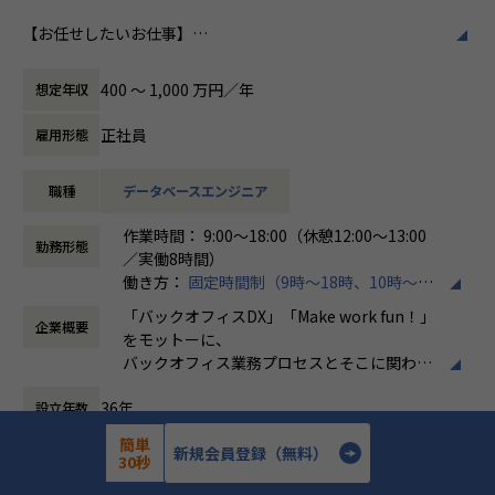
ホープスはそのような企業への支援戦略を中心に事業を展開
【お任せしたいお仕事】
しています。
働き方/リモートワーク
データエンジニアとして、SnowflakeやDatabricksを中心と
大手企業、中規模企業向けのERP領域でシェアNO.1を目指し
ホープスでは、リモートワーク活用があり平
したデータ活用基盤の構築・運用を通じて、
国内サプライチェーン全体での業務標準化を狙っています。
均週2～3日の在宅勤務が可能です。転勤はな
400 〜 1,000 万円／年
想定年収
お客様のDX推進を支援いただきます。
く、プロジェクトに応じて柔軟な働き方がで
担当工程は、企画、要件定義～リリース・保守までと幅広く
【業務の変更の範囲】
きます。残業は月平均10時間程度と少なく、
正社員
雇用形態
関わっていただくことができます。
IT開発関連業務
ワークライフバランスを重視した環境が整っ
ています。
職種
データベースエンジニア
データ基盤構築だけでなく分析や可視化・AI活用領域まで幅
広く経験を積むことが可能なため、
作業時間： 9:00～18:00（休憩12:00～13:00
データエンジニアとしての市場価値を高めていくことができ
勤務形態
／実働8時間）
る環境です。
働き方：
固定時間制（9時～18時、10時～19
時など）
《具体的な業務内容》
「バックオフィスDX」「Make work fun！」
企業概要
時間外労働の有無： 有（月平均10時間）
・SnowflakeまたはDatabricksを活用したデータ基盤の設
をモットーに、
休憩時間： 60分
計・構築
バックオフィス業務プロセスとそこに関わる
・DWH/Data Lake/Lakehouseの設計・構築・運用
人たちの働き方を変えていくことを通して、
・ETL/ELT処理およびデータパイプラインの開発
36年
設立年数
企業競争力を向上させることを使命としてい
・SQLを用いたデータ加工・最適化
ます。
簡単
・クラウドとのデータ連携基盤構築
772人
新規会員登録（無料）
従業員数
30秒
・BIダッシュボード向けデータモデリング
株式会社ホープスは、ERP・EPMを中心とし