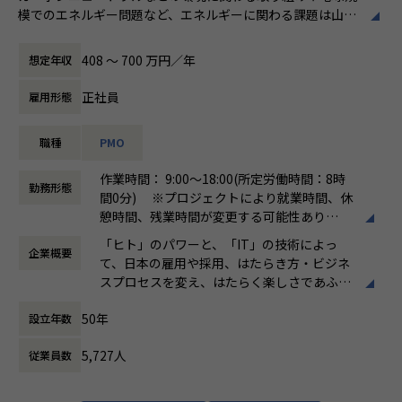
中に求められている課題に対し、課題の可視化からプロセス
模でのエネルギー問題など、エネルギーに関わる課題は山積
たアウトソーシングを展開しています。
の改善まで行い、お客様の生産性を最大限に向上させてきま
しており、そのような背景からエネルギーマーケットも盛り
した。私たちはその経験と実績を活かし、サステナビリティ
上がりを見せています。そういった領域で成長を続ける民間
■ヒト領域
408 〜 700 万円／年
想定年収
推進領域で成長が見込まれるGX・ドローン・MaaSの分野に
企業と共に、ビジネスパートナーとして支援をするのが私た
人材を活かし、組織を活性化して企業のパフ
おいて、コンサルティングやBPOサービスを提供していま
ちの仕事です。理想のプランを提案して終わりではなく、ク
ォーマンス最大化に貢献することを目的とし
正社員
雇用形態
す。そしてお客様の課題解決やお客様の成長支援を通じて、
ライアント先に常駐し、共に伴走しながら当事者として業務
て、タレントマネジメントシステムや、アル
持続可能な社会の実現に貢献していきます。
構築や課題解決まで行えるのがこの仕事の醍醐味。各チーム
バイト採用支援システムのパッケージ、人材
職種
PMO
が役割分担し、連携を密に行うことでミッションの達成を目
派遣採用支援システムなどを手掛けていま
指していきます。
す。
作業時間： 9:00〜18:00(所定労働時間：8時
■サステナブルビジネス統括部について（展開しているサー
また、自社では社員の88％が働くをたのしん
勤務形態
間0分) ※プロジェクトにより就業時間、休
ビス一覧）
【具体的には】
でいる状態を目指して、制度やオフィスを整
憩時間、残業時間が変更する可能性あり
・GXソリューション部（脱炭素ビジネス支援G）：脱炭素経
エネルギーに関連する民間企業にて、事業推進を行うビジネ
備して社員の働きやすい環境をつくっていま
働き方：
固定時間制（9時～18時、10時～19
営・運用支援、脱炭素クラウドツールの導入/サポート、ビジ
ス支援として事業企画、運用設計、業務構築・改善等に携わ
す。
「ヒト」のパワーと、「IT」の技術によっ
企業概要
時など）
ネス支援（拡販・人材育成）など
り、BPOの強みをフルに活かし顧客先で必要な業務（プロジ
て、日本の雇用や採用、はたらき方・ビジネ
時間外労働の有無： 有（月平均20時間）
・交通DXソリューション部（モビリティビジネス支援G）：
ェクト）の推進支援（PMO）の役割を担っていただきます。
スプロセスを変え、はたらく楽しさであふれ
休憩時間： 60分
モビリティソリューションの導入・運用支援、実証実験代
る世界を築き、ひとりでも多くの人が、はた
行、データ分析支援、ビジネス支援（拡販・人材育成）など
＜担当プロジェクトについて＞
50年
設立年数
らいて、笑っている。それが、私たちパーソ
・フィールドDXソリューション部（ドローンビジネス支援
エネルギーに関連するプロジェクトへ配属。主に業界を代表
ルプロセス&テクノロジーが実現したい世界
G）：ドローンソリューションの導入・運用支援、実証実験
する企業と共に、プロジェクトの課題解決に取り組みます。
5,727人
従業員数
です。
代行、導入効果検討開発、ビジネス支援（拡販・人材育成）
クライアントの声に耳を傾け、現場の業務フローや組織状況
など
から最善の提案を行っていきます。数名～数十名規模のチー
IT・プロセスの変革と、はたらく楽しさであ