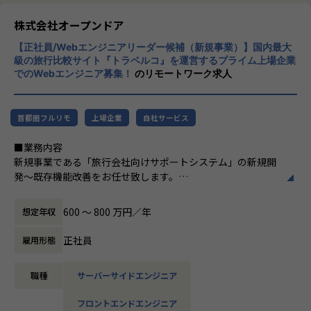
株式会社オープンドア
【正社員/Webエンジニアリーダー候補（新規事業）】国内最大
級の旅行比較サイト『トラベルコ』を運営するプライム上場企業
でのWebエンジニア募集！
のリモートワーク求人
首都圏フルリモ
上場企業
自社サービス
■業務内容
新規事業である「旅行会社向けサポートシステム」の新規開
発～既存機能改善をお任せ致します。
■業務詳細
600 〜 800 万円／年
想定年収
・案件スケジュール調整、チームメンバーのマネジメント
・協力会社のハンドリング
正社員
雇用形態
・技術的問題の解決にむけたシステム構成の見直し、リファ
クタリング
職種
サーバーサイドエンジニア
・大規模トラフィック、大規模データを捌くシステム構成の
設計
フロントエンドエンジニア
・新たなミドルウェアやツールの導入