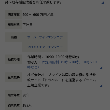
発～既存機能改善をお任せ致します。
■業務詳細
400 〜 600 万円／年
想定年収
・協力会社のハンドリング
・ディレクターへのテクニカルサポートや提案
正社員
雇用形態
・Webアプリケーションの機能追加・改善(サーバーサイド、
フロントエンド)
職種
サーバーサイドエンジニア
・技術的問題の解決にむけたシステム構成の見直し、リファ
クタリング
フロントエンドエンジニア
・大規模トラフィック、大規模データを捌くシステム構成の
設計
作業時間： 10:00~19:00 休憩60分
・新たなミドルウェアやツールの導入
勤務形態
働き方：
固定時間制（9時～18時、10時～19
時など）
【業務の変更の範囲】
時間外労働の有無： 有（月平均20時間）
無
株式会社オープンドアは国内最大級の旅行比
企業概要
休憩時間： 60分
較サイト『トラベルコ』を運営するプライム
上場企業です。
海外版の『Travelko』と、日本の伝統工芸紹
30年
設立年数
介サイト『GALLERY JAPAN』も運営してお
ります。
183人
従業員数
メインの『トラベルコ』は国内外のホテル、