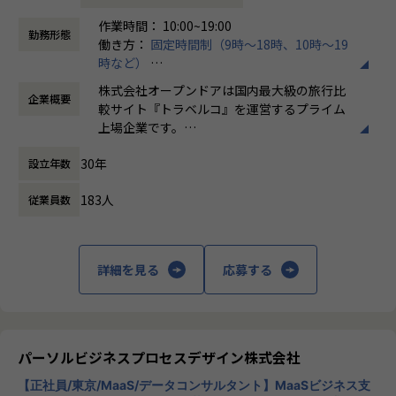
作業時間： 10:00~19:00
【業務の変更の範囲】
勤務形態
働き方：
固定時間制（9時～18時、10時～19
無
時など）
時間外労働の有無： 有（月平均20時間）
株式会社オープンドアは国内最大級の旅行比
企業概要
休憩時間： 60分
較サイト『トラベルコ』を運営するプライム
上場企業です。
海外版の『Travelko』と、日本の伝統工芸紹
30年
設立年数
介サイト『GALLERY JAPAN』も運営してお
ります。
183人
従業員数
メインの『トラベルコ』は国内外のホテル、
航空券、ツアーのほか、
アクティビティー、長距離バス、レンタカー
など、旅行と周辺サービスを全方位的に網
詳細を見る
応募する
羅！
その精度とユーザーの利便性で、他社の類似
サービスを大きく引き離しています。
『Travelko』は既に英語、中国語、韓国語で
展開し、今後さらに世界各国へ広げていきま
パーソルビジネスプロセスデザイン株式会社
す。
【正社員/東京/MaaS/データコンサルタント】MaaSビジネス支
多くのユーザーに愛されるサービスで、やり