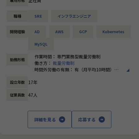
正社員
雇用形態
のサポートにも役立つサイトです。
■具体的には
職種
SRE
インフラエンジニア
・高速なレスポンスを実現するためのアプリケーション、ミ
◆旅行を検討している人全てが”使いやす
ドルウェアのパフォーマンス改善
い”サイトを目指しており、旅行好きからは高
・プロダクト開発と連携したミドルウェア検証・導入
いブランド認知力！
開発経験
AD
AWS
GCP
Kubernetes
・各種基盤の監視体制の整備・強化
１．ほぼすべてのジャンル（ツアーやホテ
ル、航空券、海外、オプショナルツアー等）
MySQL
■プロジェクトの進め方
をカバーかつ在庫情報に連動した価格比較を
・チケット駆動による機動的な開発進行
作業時間： 専門業務型裁量労働制
実現
勤務形態
・Pull Request ベースの開発ワークフロー(コードレビュ
働き方：
裁量労働制
２．1500社以上の旅行サイトを比較可能な
ー・CI・リリース)
時間外労働の有無： 有（月平均10時間）
為、圧倒的な価格競争を可能に
・数ヶ月規模の開発から、日々のメンテナンスなど、構築・
休憩時間： 60分
３．全ジャンルでUU数が伸長
17年
開発から運用まで広く担当します。
設立年数
４．創業以来、無借金であり、黒字経営を続
けています。
47人
従業員数
【業務の変更の範囲】
無
詳細を見る
応募する