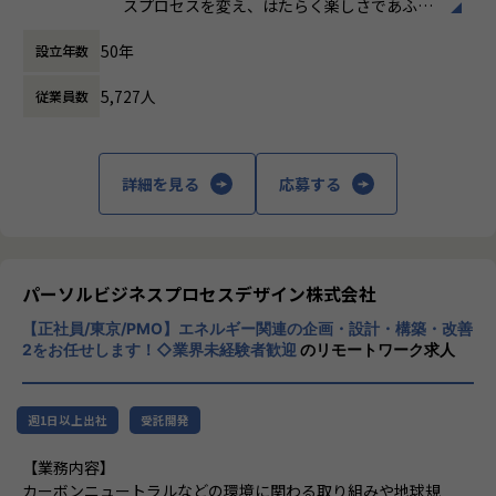
２．1500社以上の旅行サイトを比較可能な
スプロセスを変え、はたらく楽しさであふれ
休憩時間： 60分
※上記はあくまで一例であり、志向性と経験に応じて幅広く
為、圧倒的な価格競争を可能に
る世界を築き、ひとりでも多くの人が、はた
配属を検討していきます。
50年
３．全ジャンルでUU数が伸長
設立年数
らいて、笑っている。それが、私たちパーソ
※能力開発を目的にGX・ドローン・MaaS領域以外のプロジ
４．創業以来、無借金であり、黒字経営を続
ルプロセス&テクノロジーが実現したい世界
ェクトで短期的にプロジェクト経験を積んでもらう可能性も
5,727人
従業員数
けています。
です。
御座います。
IT・プロセスの変革と、はたらく楽しさであ
ふれる組織作りを通じて、お客様の確かな成
詳細を見る
応募する
■サステナビリティ推進が注目されている背景と私たち（サ
長を、共に実現いたします。
ステナブルビジネス統括部）の役割について
現在日本では気候変動と環境問題、少子高齢化による労働力
■IT領域
不足、地方の過疎化による地域間格差の拡大などの社会問題
「an」や「DODA」などグループ向けシステ
が深刻化しています。これらの社会課題に対処するため、サ
ムの企画・開発は勿論、外販向けもプライム
パーソルビジネスプロセスデザイン株式会社
ステナビリティ推進や技術革新などが求められています。GX
案件を担当しています。自社には、リサーチ
（グリーントランスフォーメーション）は脱炭素化を通じて
【正社員/東京/PMO】エネルギー関連の企画・設計・構築・改善
＆ディベロップメントを専門に行っている統
環境負荷の低減を目指し、ドローンは業務効率化や省人化に
2をお任せします！◇業界未経験者歓迎
のリモートワーク求人
括部があり、最新技術を他部署が手掛けてい
よって労働力不足に対応し、MaaS（Mobility as a Service）
る案件で利用できないかを検討したり、自社
は移動の最適化で地域間格差の解消や持続可能な都市環境の
サービス開発に取り組んでいます。
構築に貢献することができる点から、これらの市場は今後さ
週1日以上出社
受託開発
らに拡大が見込まれています。
■ビジネスエンジニアリング領域
【業務内容】
IT領域、新エネルギー業界に特化したもの、
当社のBPO（ビジネスプロセスアウトソーシング）は、世の
カーボンニュートラルなどの環境に関わる取り組みや地球規
またセールス、Webマーケティングに特化し