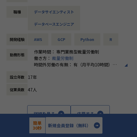
整備・開発
◆プロジェクト例
バイト採用支援システムのパッケージ、人材
・Apache Hadoop やその他オープンソースソフトウェアの
◎電力・ガス小売り事業参入のための新規立上げ支援
派遣採用支援システムなどを手掛けていま
職種
データサイエンティスト
調査・活用・運用
◎EVや充電サービスのインフラ整備支援
す。
・データ分析自体を行い、プロダクトとしてのアウトプット
◎電力データ活用のためのツール選定や運用構築支援
また、自社では社員の88％が働くをたのしん
データベースエンジニア
でいる状態を目指して、制度やオフィスを整
■データ規模
【業務の変更の範囲】
備して社員の働きやすい環境をつくっていま
・8500億req / 月 数十億ユニークブラウザデータ
会社の定める職種（出向を命じることがあり、その場合は出
開発経験
AWS
GCP
Python
R
す。
向先の定める職種）
■プロジェクトの進め方
作業時間： 専門業務型裁量労働制
勤務形態
・チケット駆動による機動的な開発進行
働き方：
裁量労働制
・Pull Request ベースの開発ワークフロー(コードレビュ
時間外労働の有無： 有（月平均10時間）
ー・CI・リリース)
休憩時間： 60分
17年
・数ヶ月規模の開発から、日々のメンテナンスなど、構築・
設立年数
開発から運用まで広く担当します
47人
従業員数
【業務の変更の範囲】
無
詳細を見る
応募する
簡単
新規会員登録（無料）
30秒