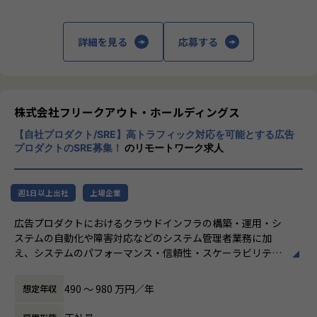
航空券、ツアーのほか、
アクティビティー、長距離バス、レンタカー
など、旅行と周辺サービスを全方位的に網
詳細を見る
応募する
羅！
その精度とユーザーの利便性で、他社の類似
サービスを大きく引き離しています。
『Travelko』は既に英語、中国語、韓国語で
展開し、今後さらに世界各国へ広げていきま
株式会社フリークアウト・ホールディングス
す。
【自社プロダクト/SRE】高トラフィック対応を可能とする広告
多くのユーザーに愛されるサービスで、やり
プロダクトのSRE募集！
のリモートワーク求人
がいは非常に大きいです！
1,500以上の旅行サイトを一括で検索できる
週1日以上出社
上場企業
旅行比較サイトで、
海外・国内のツアーや航空券、ホテルの宿泊
広告プロダクトにおけるクラウドインフラの構築・運用・シ
プラン、ダイナミックパッケージなどの
ステムの自動化や障害対応などのシステム管理者業務に加
幅広い旅行商品から、希望の条件での最安値
え、システムのパフォーマンス・信頼性・スケーラビリティ
商品を簡単に見つけることができます。
を向上させるための開発・運用を担っていただきます。
旅行先の基本情報のほか、定番観光スポット
から最旬のお店、危険エリアまで詳しい情報
490 〜 980 万円／年
想定年収
低レイテンシ・高トラフィックへの対応、費用対効果、運用
が豊富なので、
効率化のバランスを見据えたインフラ開発が求められます。
旅行商品を探すだけでなく、楽しく安全な旅