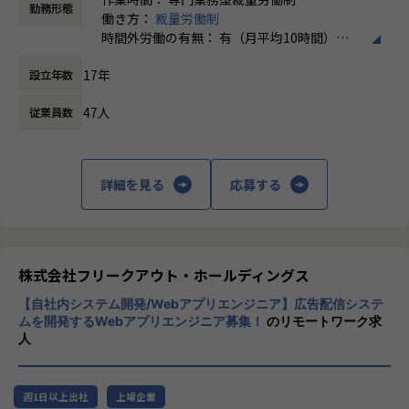
勤務形態
■プロジェクトの進め方
働き方：
裁量労働制
【部署間でのナレッジ共有】
・チケット駆動による機動的な開発進行
時間外労働の有無： 有（月平均10時間）
定期的に帰社日を設け、技術についての情報交換や今後の部
・Pull Request ベースの開発ワークフロー(コードレビュ
休憩時間： 60分
署活動においてディスカッションを行っております。
17年
ー・CI・リリース)
設立年数
部署独自での『もくもく会』と実施し、ひたすら技術と向き
・数ヶ月規模の開発から、日々のメンテナンスなど、構築・
合う時間を設けています。
47人
従業員数
開発から運用まで広く担当します
中にはKaggleのコンペンションに参加したり、JDLA(日本デ
ィプラーニング協会)の勉強会にてにメイン登壇したメンバー
【業務の変更の範囲】
も。
無
最近では技術発信ブログとして「note」にも企業登録し、弊
詳細を見る
応募する
社社員が技術情報を投稿しております。
【プライベートも充実】
株式会社フリークアウト・ホールディングス
■年休130日以上 (年休125日＋有給5日以上)
■残業月平均10時間程度
【自社内システム開発/Webアプリエンジニア】広告配信システ
オフも充実させながら、長く活躍できます。
ムを開発するWebアプリエンジニア募集！
のリモートワーク求
人
【組織構成】
20～40代活躍中！
週1日以上出社
上場企業