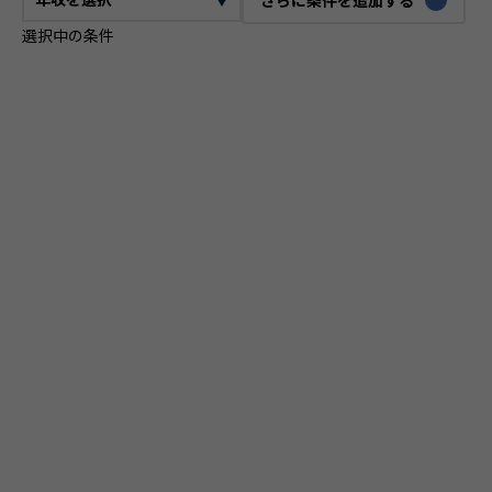
選択中の条件
CTO
VPoE
テックリード
ITコンサルタント
ITアーキテクト
プロジェクトマネージャー
プロダクトマネージャー
スクラムマスター