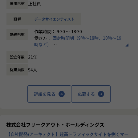
また、少数精鋭の環境ですので、会社及びご自身の成長を感
正社員
雇用形態
じていただけます。
職種
データサイエンティスト
【仕事内容】
作業時間： 9:30 〜 18:30
機械学習を用いたデータ分析やパターン解析、予測やシミュ
勤務形態
働き方：
固定時間制（9時～18時、10時～19
レーションに携わります。
時など）
経験・志向を考慮した上で、スキルアップを目指せるプロジ
時間外労働の有無： 有（月平均10.1時間）
ェクトに配属、または受託開発プロジェクトに参画していた
21年
設立年数
休憩時間： 60分
だきます。
94人
従業員数
【当社の手がけたプロジェクト例】
■ゲーム課⾦データ分析
◎概要：ソーシャルゲーム課金額の低下要因をユーザーの行
詳細を見る
応募する
動履歴を分析することで原因を究明。ゲーム運営として次に
取るべき⽅策の支援を実施。
■人事データ分析(ピープルアナリティクス)
◎概要：十数年分の人事データを用いた統計的な分析を実
株式会社フリークアウト・ホールディングス
施。採用・異動・昇格・離職などの人事に関わる意思決定を
【自社開発/アーキテクト】超高トラフィックサイトを捌くマー
支援。