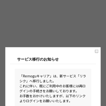
固定時間制（9時～18時、10時～19時など）
フレックス制（コアタイムあり）
フルフレックス制
裁量労働制
語学・国籍から探す
英語力必須
サービス移行のお知らせ
英語力尚可（英語活用環境あり）
外国籍の方OK
「Remoguキャリア」は、新サービス「リラ
シク」へ移行しました。
これに伴い、既にご利用中のお客様には再ロ
グインの手続きをお願いしております。
お手数をおかけいたしますが、以下のリンク
よりログインをお願いいたします。