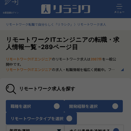
メニュー
会員登録
ログイン
リモートワーク転職で自分らしく「リラシク」
リモートワーク求人
リモートワークITエンジニアの転職・求
人情報一覧 -289ページ目
リモートワークITエンジニア
のリモートワーク求人は
3987件
を一般公
開中です。
リモートワークITエンジニア
の求人・転職情報を幅広く掲載中。フル
リモートから一部在宅勤務まで、全国の正社員ポジションを多数ご紹
介。最新の市場動向やキャリア形成に役立つ情報もあわせてチェック
できます。
リモートワーク求人を探す
いち早く、多くの選択肢から
リモートワークITエンジニア
のリモート
ワーク求人を選びたい方は、30秒で完結する無料の
会員登録
へお進み
ください。
職種を選択
開発経験を選択
リモートワークタイプを選択
さらに条件を追加する