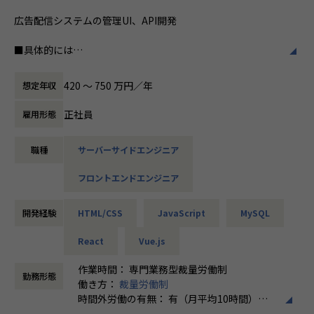
音楽やゲーム好きの方は軽音を楽しんだり、ボードゲーム会
をしたり、アウトドア派はキャンプやゴルフに行ったり。
広告配信システムの管理UI、API開発
社員同士の仲が良く、あなたが居心地よく思える場所が見つ
かるはずです。
■具体的には
・マーケターの業務効率を向上させるための管理 UI の開発
【業務の変更の範囲】
・位置情報データに基づいたターゲットユーザー行動の可視
420 〜 750 万円／年
想定年収
無
化
・プラットフォームアプリケーションと連携するための API
正社員
雇用形態
開発
・OAuth2 Platform 基盤開発
職種
サーバーサイドエンジニア
■プロジェクトの進め方
フロントエンドエンジニア
・チケット駆動による機動的な開発進行
・Pull Request ベースの開発ワークフロー(コードレビュ
ー・CI・リリース)
開発経験
HTML/CSS
JavaScript
MySQL
・数ヶ月規模の開発から、日々のメンテナンスなど、構築・
開発から運用まで広く担当します
React
Vue.js
作業時間： 専門業務型裁量労働制
【業務の変更の範囲】
勤務形態
働き方：
裁量労働制
無
時間外労働の有無： 有（月平均10時間）
休憩時間： 60分