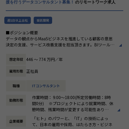
援を行うデータコンサルタント募集！
のリモートワーク求人
がいは非常に大きいです！
1,500以上の旅行サイトを一括で検索できる
週1日以上出社
受託開発
旅行比較サイトで、
海外・国内のツアーや航空券、ホテルの宿泊
■ポジション概要
プラン、ダイナミックパッケージなどの
データの観点からMaaSビジネスを推進している顧客の意思
幅広い旅行商品から、希望の条件での最安値
決定の支援、サービス改善支援を担当頂きます。BIツールで
商品を簡単に見つけることができます。
分析ダッシュボードを
旅行先の基本情報のほか、定番観光スポット
作成し、システムログデータやユーザの属性情報、地理情報
から最旬のお店、危険エリアまで詳しい情報
446 〜 774 万円／年
想定年収
などを集積、分析したデータを元に課題ついて仮説立て、サ
が豊富なので、
ービスおよび運用改善
旅行商品を探すだけでなく、楽しく安全な旅
正社員
雇用形態
提案を含むレポート、運用そのものの改善など通して顧客ビ
のサポートにも役立つサイトです。
ジネスの成功へ貢献して頂きます。
職種
ITコンサルタント
◆旅行を検討している人全てが”使いやす
＜業務例＞
い”サイトを目指しており、旅行好きからは高
作業時間： 9:00〜18:00(所定労働時間：8時
・モビリティサービス実証実験の運営支援プロジェクトにお
いブランド認知力！
勤務形態
間0分) ※プロジェクトにより就業時間、休
けるデータを元に課題についての分析、顧客への改善レポー
１．ほぼすべてのジャンル（ツアーやホテ
憩時間、残業時間が変更する可能性あり
ト業務
ル、航空券、海外、オプショナルツアー等）
働き方：
固定時間制（9時～18時、10時～19
・自治体等の関係者への合意取り付けに向けた、運行ログや
をカバーかつ在庫情報に連動した価格比較を
「ヒト」のパワーと、「IT」の技術によっ
企業概要
時など）
ユーザ情報などの詳細データ集計およびグラフ作成業務
実現
て、日本の雇用や採用、はたらき方・ビジネ
時間外労働の有無： 有（月平均20時間）