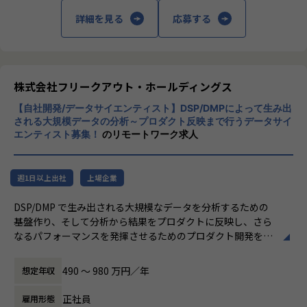
・スマートシティソリューション部（社会実装支援G）：ス
ムを構成するため、様々な立場の人たちをチームとしてまと
ふれる組織作りを通じて、お客様の確かな成
詳細を見る
応募する
マートシティに関連するテクノロジーの社会実装支援および
めていただく役割もあります。
長を、共に実現いたします。
技術開発支援（事業推進/事務局/PMO）を対応。
＜各チームの役割＞
■IT領域
【業務の変更の範囲】
プロジェクトは原則年単位で進行。工程や役割によってチー
「an」や「DODA」などグループ向けシステ
会社の定める職種（出向を命じることがあり、その場合は出
ムが分かれており、経験や適性を考慮した上でアサインしま
ムの企画・開発は勿論、外販向けもプライム
株式会社フリークアウト・ホールディングス
向先の定める職種）
す。
案件を担当しています。自社には、リサーチ
その中でチームを横断的に管理し、プロジェクト全体の品質
【自社開発/データサイエンティスト】DSP/DMPによって生み出
＆ディベロップメントを専門に行っている統
管理や業務効率化によりプロジェクトを成功に導く支援をし
される大規模データの分析～プロダクト反映まで行うデータサイ
括部があり、最新技術を他部署が手掛けてい
エンティスト募集！
のリモートワーク求人
ていただきます。
る案件で利用できないかを検討したり、自社
サービス開発に取り組んでいます。
・プロジェクト全体の進捗管理や課題管理、各種調整
・プロジェクトプロセスの可視化や文書化、マイルストーン
週1日以上出社
上場企業
■ビジネスエンジニアリング領域
の設定
IT領域、新エネルギー業界に特化したもの、
DSP/DMP で生み出される大規模なデータを分析するための
・プロジェクトプロセスの最適化や課題の洗い出し、それに
またセールス、Webマーケティングに特化し
基盤作り、そして分析から結果をプロダクトに反映し、さら
伴う業務改善提案や再構築（BPR）
たアウトソーシングを展開しています。
なるパフォーマンスを発揮させるためのプロダクト開発を担
・プロジェクトに使用するツールの開発や改善、社内教育
っていただきます。
・プロジェクトに関するデータの収集や更新
■ヒト領域
・プロジェクトに関する会議体の設定や議事録の作成、展開
人材を活かし、組織を活性化して企業のパフ
490 〜 980 万円／年
想定年収
■具体的には…
・プロジェクトメンバーへ情報の共有やリマインド 等
ォーマンス最大化に貢献することを目的とし
・大規模データ分析を効率的に行うための基盤やツール群の
て、タレントマネジメントシステムや、アル
正社員
雇用形態