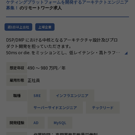
ケティングプラットフォームを開発するアーキテクトエンジニア
募集！
のリモートワーク求人
■株価の時系列データから投資戦略立案モデル開発
◎概要：相場判定モデルから戦略立案モデルの流れでアルゴ
週1日以上出社
上場企業
リズムを構築。株価の相場判定アルゴリズムには Markov sw
itching dynamic regression model を実装。
DSP/DMP における中核となるアーキテクチャ設計及びプロ
既にお客様で実装されていた投資戦略アルゴリズムと相場判
ダクト開発を担っていただきます。
定を組み合わせた形で新たな投資戦略モデルとして構築。
50ms or die. をミッションとし、低レイテンシ・高トラフィ
ックを捌き、さらに広告効果の効率化も考慮した仕組み作り
が求められます。
490 〜 980 万円／年
想定年収
【待機保証100%】
安心して働いていただくため、案件待機中の給与の減額はご
■具体的には
正社員
雇用形態
ざいません！
・リクエスト数 300 億/日を 50ms 以内に効率的に捌くため
タイミングによって待機が発生した場合でもキャリアアップ
の設計、開発
のサポートをいたします。
職種
SRE
インフラエンジニア
・数十億のユニークな行動データをリアルタイムに処理する
ためのシステム設計、開発
サーバーサイドエンジニア
テックリード
・広告オークション取引におけるパフォーマンス向上のため
【スキルアップ】
の入札アルゴリズムの開発
統計検定やE資格などの資格取得者が多数おります。
・ネットワークやミドルウェアからアプリケーションまで、
開発経験
AD
MySQL
資格取得のための受講費や書籍代は会社が負担いたします。
広いレイヤーにおけるパフォーマンスの改善
作業時間： 専門業務型裁量労働制