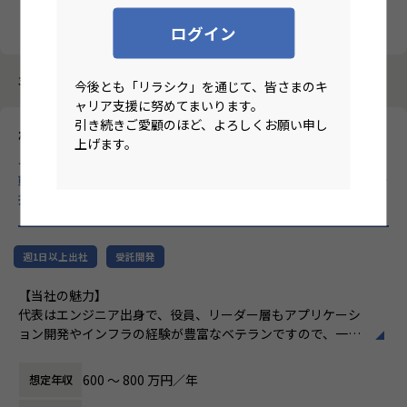
クリア
検索
ログイン
3987件中 2881件～2890件
今後とも「リラシク」を通じて、皆さまのキ
ャリア支援に努めてまいります。
引き続きご愛顧のほど、よろしくお願い申し
株式会社Rosso
上げます。
データサイエンティスト【残業10h以下/年収アップ】分析から
戦略へ！ビジネスをリードし、企業価値を最大化する分析力をお
持ちの方、大歓迎！
のリモートワーク求人
週1日以上出社
受託開発
【当社の魅力】
代表はエンジニア出身で、役員、リーダー層もアプリケーシ
ョン開発やインフラの経験が豊富なベテランですので、一緒
に仕事をすることによって、高い技術力を吸収することが可
能です。エンジニアの悩みなども自らの経験より理解してい
600 〜 800 万円／年
想定年収
るので、的確なアドバイスを受けることができます。