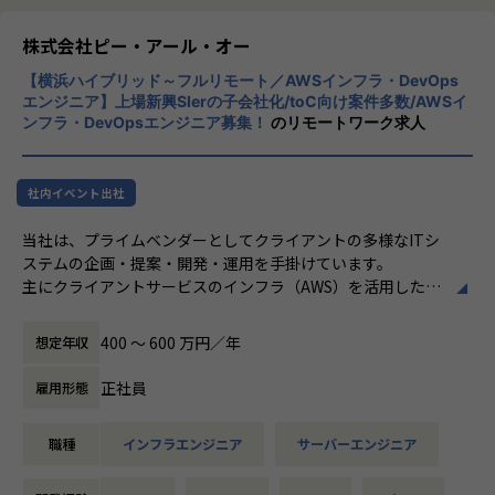
＜その他プロジェクト事例＞
株式会社ピー・アール・オー
▼開発系
・オンラインヨガプラットフォームの要件定義・設計（Rub
【横浜ハイブリッド～フルリモート／AWSインフラ・DevOps
y／Vue／AWS）
エンジニア】上場新興SIerの子会社化/toC向け案件多数/AWSイ
・自社ECサイトの新規立ち上げ（要件定義～運用／TypeScr
ンフラ・DevOpsエンジニア募集！
のリモートワーク求人
ipt、GCP）
・大手メーカー向け製造システムの業務改善プロジェクト
（C#／Python）
社内イベント出社
▼インフラ系
当社は、プライムベンダーとしてクライアントの多様なITシ
・ECクラウド基盤設計（AWS／VMware）
ステムの企画・提案・開発・運用を手掛けています。
・アプリ向けサーバ設計構築（Docker／Azure）
主にクライアントサービスのインフラ（AWS）を活用したシ
・大手クライアント向け仮想環境移行・導入（Windows／A
ステム基盤の設計・構築・運用業務をご担当いただきます。
ctive Directory）
400 〜 600 万円／年
想定年収
■具体的な業務内容
・AWSのクラウドサービスを活用したシステム基盤の設計/
正社員
雇用形態
＜安心のサポート体制＞
構築/運用
・教育担当が1on1でフォロー
・IaC（Infrastructure as Code）を活用したクラウドインフ
職種
インフラエンジニア
サーバーエンジニア
└配属先はチーム＋教育係体制で、すぐ相談できる環境を整
ラの構成管理
備。
・CI/CDパイプラインの構築・運用
・コンテナ基盤（Docker、Kubernetes等）の設計・構築