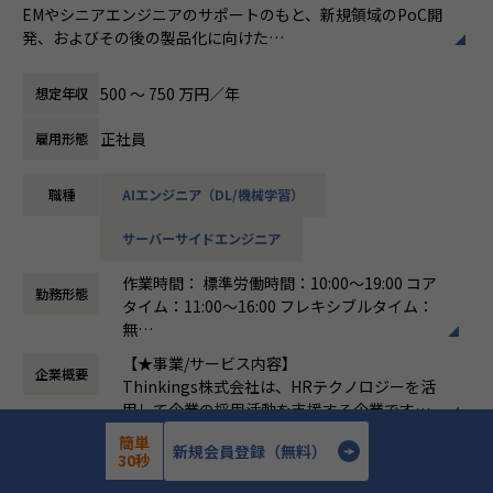
EMやシニアエンジニアのサポートのもと、新規領域のPoC開
発、およびその後の製品化に向けた
■募集背景
幅広い開発業務全般（フロントエンド、バックエンド、AIの
これまで当社は『sonar ATS by HRMOS』を中心に日本の採
実装）を担当いただきます。
用インフラとして成長を続けてきました。
500 〜 750 万円／年
想定年収
次のフェーズとして、蓄積されたプラットフォームの価値を
＜具体的な業務イメージ＞
オープンに外部へ拡張し、
正社員
雇用形態
現在はPoCフェーズのため、EMや先輩エンジニアと密にコミ
より多様で複雑な顧客課題を解決する新規領域への挑戦をス
ュニケーションを取りながら、
タートします。この挑戦を圧倒的なスピードで推し進め、
職種
AIエンジニア（DL/機械学習）
以下の業務を通じて「顧客の課題を解決する新しい仕組み
「攻める開発組織」へと進化させるため、新規事業プロダク
（ソリューション）」の検証・プロトタイプ実装を行ってい
トエンジニアチームの拡大を決定しました。
サーバーサイドエンジニア
ただきます。
現在は、自社アセットを活用した新たなソリューションの探
索・検証（PoC）を進めている最中です。
作業時間： 標準労働時間：10:00～19:00 コア
▼新規領域の設計および実装
この構想を技術面から具現化し、将来的には新たなサービス
勤務形態
タイム：11:00～16:00 フレキシブルタイム：
全般フロントエンド、バックエンド、データモデリングな
としてスケールさせていくコアメンバーとして、シニアエン
無
ど、まずはご自身の得意な技術領域からスタートし、
ジニアを募集します。
働き方：
フレックス制（コアタイムあり）
徐々に幅を広げながらスピード感を持ってプロトタイプを形
【★事業/サービス内容】
企業概要
時間外労働の有無： 有（月平均15時間）
にしていきます。
Thinkings株式会社は、HRテクノロジーを活
休憩時間： 60分
用して企業の採用活動を支援する企業です。
■配属・チーム構成・フォロー体制
▼生成AIを活用した機能の立案・実装
主力製品である「sonar ATS」は、SaaS型の
｜配属部門・チーム
簡単
新規会員登録（無料）
生成AIをプロダクトに組み込み、顧客課題を解決する新しい
7年
設立年数
採用管理システムで、企業が効率的かつ効果
Tech&Design Center > Product Management Dept. > PoC
30秒
価値を生み出すための開発
的に採用プロセスを管理できるようサポート
Team