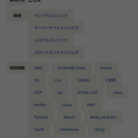
・オンラインヨガプラットフォームの要件定義・設計（Rub
設計など、上流フェーズから関われる案件も豊富です。ま
y／Vue／AWS）
た、配属後は営業やキャリアアドバイザーがしっかり伴走。
・自社ECサイトの新規立ち上げ（要件定義～運用／TypeScr
職種
インフラエンジニア
ひとりで悩まず、安心して挑戦できます。
ipt、GCP）
・大手メーカー向け製造システムの業務改善プロジェクト
サーバーサイドエンジニア
◆落ち着いた環境で、長く働きたい方へ
（C#／Python）
当社は定着率95％と、高い水準を維持しています。リモート
システムエンジニア
OKの案件も多く、週2～3日出社が基本。残業は月9時間ほど
▼インフラ系
で、年間休日も124日とプライベートとの両立が可能です。
フロントエンドエンジニア
・ECクラウド基盤設計（AWS／VMware）
現場には教育担当がつき、月1回の面談やチャット相談も実
・アプリ向けサーバ設計構築（Docker／Azure）
施。産休・育休の取得＆復帰率も100％と、ライフイベント
・大手クライアント向け仮想環境移行・導入（Windows／A
開発経験
AWS
Android(Java)
Azure
にも柔軟に対応しています。
ctive Directory）
C#
C++
COBOL
C言語
◆マネジメントにも挑戦したい方へ
「PL/PMにステップアップしたい」「育成に関わる経験をし
＜安心のサポート体制＞
GCP
Go
HTML/CSS
Java
てみたい」
・教育担当が1on1でフォロー
そんな方には、キャリアの希望に応じた案件をご用意。年2
Kotlin
Linux
PHP
└配属先はチーム＋教育係体制で、すぐ相談できる環境を整
回の面談を通じて方向性を確認しながら、段階的にマネジメ
備。
ントスキルを磨けるようサポートします。リーダー未経験か
Python
React
Ruby on Rails
ら活躍している社員も多数。女性管理職も在籍しており、年
・営業＆キャリアアドバイザーが伴走
齢や性別を問わずフェアに評価される環境です。
Swift
Terraform
Unity
└入社直後は毎月、その後は隔月で面談。業務・人間関係・
キャリアを幅広く支援。