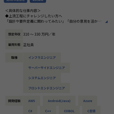
▼インフラ系
＜具体的な仕事内容＞
・ECクラウド基盤設計（AWS／VMware）
◆上流工程にチャレンジしたい方へ
・アプリ向けサーバ設計構築（Docker／Azure）
「設計や要件定義に関わってみたい」「自分の意見を活かせ
・大手クライアント向け仮想環境移行・導入（Windows／A
る環境で働きたい」
ctive Directory）
そんな方には700社以上の中からスキルや希望に合う案件を
310 〜 330 万円／年
想定年収
ご紹介しています。
たとえば、ヨガ配信アプリやECサイトの新規開発、クラウド
正社員
雇用形態
＜安心のサポート体制＞
設計など、上流フェーズから関われる案件も豊富です。ま
・教育担当が1on1でフォロー
た、配属後は営業やキャリアアドバイザーがしっかり伴走。
職種
インフラエンジニア
└配属先はチーム＋教育係体制で、すぐ相談できる環境を整
ひとりで悩まず、安心して挑戦できます。
備。
サーバーサイドエンジニア
◆落ち着いた環境で、長く働きたい方へ
・営業＆キャリアアドバイザーが伴走
当社は定着率95％と、高い水準を維持しています。リモート
システムエンジニア
└入社直後は毎月、その後は隔月で面談。業務・人間関係・
OKの案件も多く、週2～3日出社が基本。残業は月9時間ほど
キャリアを幅広く支援。
で、年間休日も124日とプライベートとの両立が可能です。
フロントエンドエンジニア
現場には教育担当がつき、月1回の面談やチャット相談も実
・チャットで気軽に相談OK
施。産休・育休の取得＆復帰率も100％と、ライフイベント
└日常的に連絡しやすく、安心して話せる関係性を構築。
開発経験
AWS
Android(Java)
Azure
にも柔軟に対応しています。
C#
C++
COBOL
C言語
・トラブル時は当日中に対応
◆マネジメントにも挑戦したい方へ