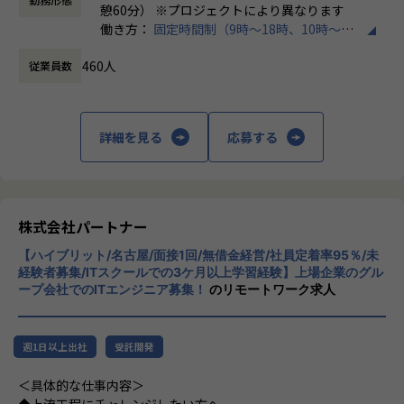
にも柔軟に対応しています。
・トラブル時は当日中に対応
憩60分） ※プロジェクトにより異なります
└問題発生時は営業とアドバイザーが即対応し、迅速に調
働き方：
固定時間制（9時～18時、10時～19
◆マネジメントにも挑戦したい方へ
整。
時など）
「PL/PMにステップアップしたい」「育成に関わる経験をし
460人
従業員数
時間外労働の有無： 有（月平均20時間）
てみたい」
・勉強会・交流会を年2回実施
休憩時間： 60分
そんな方には、キャリアの希望に応じた案件をご用意。年2
└他案件の社員ともつながれる場を用意。ナレッジ共有も活
回の面談を通じて方向性を確認しながら、段階的にマネジメ
発です。
ントスキルを磨けるようサポートします。リーダー未経験か
詳細を見る
応募する
ら活躍している社員も多数。女性管理職も在籍しており、年
【業務の変更の範囲】
齢や性別を問わずフェアに評価される環境です。
会社の定める範囲
株式会社パートナー
＜チーム組織構成＞
入社後は原則2名以上のチームに配属されるため、一人現場
【ハイブリット/名古屋/面接1回/無借金経営/社員定着率95％/未
や丸投げはないです。
経験者募集/ITスクールでの3ケ月以上学習経験】上場企業のグル
また、経験値に応じて先輩がフォローに入り、定例MTGやチ
ープ会社でのITエンジニア募集！
のリモートワーク求人
ャットで気軽に相談できる環境を整えています。
▼年齢構成
週1日以上出社
受託開発
平均年齢32.5歳
＜具体的な仕事内容＞
▼定着率
◆上流工程にチャレンジしたい方へ