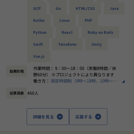
└問題発生時は営業とアドバイザーが即対応し、迅速に調
「PL/PMにステップアップしたい」「育成に関わる経験をし
GCP
Go
HTML/CSS
Java
整。
てみたい」
そんな方には、キャリアの希望に応じた案件をご用意。年2
Kotlin
Linux
PHP
・勉強会・交流会を年2回実施
回の面談を通じて方向性を確認しながら、段階的にマネジメ
└他案件の社員ともつながれる場を用意。ナレッジ共有も活
ントスキルを磨けるようサポートします。リーダー未経験か
Python
React
Ruby on Rails
発です。
ら活躍している社員も多数。女性管理職も在籍しており、年
齢や性別を問わずフェアに評価される環境です。
Swift
Terraform
Unity
【業務の変更の範囲】
会社の定める範囲
Vue.js
＜チーム組織構成＞
入社後は原則2名以上のチームに配属されるため、一人現場
作業時間： 9：00～18：00（実働8時間／休
勤務形態
や丸投げはないです。
憩60分） ※プロジェクトにより異なります
また、経験値に応じて先輩がフォローに入り、定例MTGやチ
働き方：
固定時間制（9時～18時、10時～19
ャットで気軽に相談できる環境を整えています。
時など）
460人
従業員数
時間外労働の有無： 有（月平均20時間）
▼年齢構成
休憩時間： 60分
平均年齢32.5歳
詳細を見る
応募する
▼定着率
95％（2024年8月時点／1年以内）