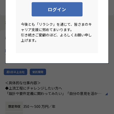
クリア
検索
ログイン
3987件中 11件～20件
今後とも「リラシク」を通じて、皆さまのキ
ャリア支援に努めてまいります。
引き続きご愛顧のほど、よろしくお願い申し
株式会社パートナー
上げます。
【ハイブリット/大阪/面接1回/無借金経営/社員定着率95％/微経
験枠/IT実務6ケ月以上】上場企業のグループ会社でのITエンジニ
ア募集！
のリモートワーク求人
週1日以上出社
受託開発
＜具体的な仕事内容＞
◆上流工程にチャレンジしたい方へ
「設計や要件定義に関わってみたい」「自分の意見を活かせ
る環境で働きたい」
そんな方には700社以上の中からスキルや希望に合う案件を
350 〜 500 万円／年
想定年収
ご紹介しています。