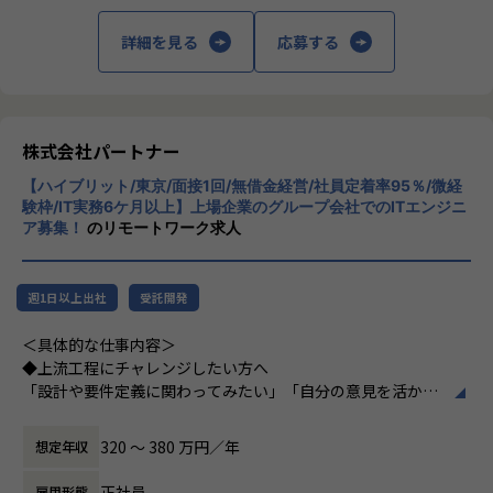
└配属先はチーム＋教育係体制で、すぐ相談できる環境を整
回の面談を通じて方向性を確認しながら、段階的にマネジメ
備。
ントスキルを磨けるようサポートします。リーダー未経験か
詳細を見る
応募する
ら活躍している社員も多数。女性管理職も在籍しており、年
・営業＆キャリアアドバイザーが伴走
齢や性別を問わずフェアに評価される環境です。
└入社直後は毎月、その後は隔月で面談。業務・人間関係・
キャリアを幅広く支援。
株式会社パートナー
＜チーム組織構成＞
・チャットで気軽に相談OK
入社後は原則2名以上のチームに配属されるため、一人現場
【ハイブリット/東京/面接1回/無借金経営/社員定着率95％/微経
└日常的に連絡しやすく、安心して話せる関係性を構築。
や丸投げはないです。
験枠/IT実務6ケ月以上】上場企業のグループ会社でのITエンジニ
また、経験値に応じて先輩がフォローに入り、定例MTGやチ
ア募集！
のリモートワーク求人
・トラブル時は当日中に対応
ャットで気軽に相談できる環境を整えています。
└問題発生時は営業とアドバイザーが即対応し、迅速に調
整。
▼年齢構成
週1日以上出社
受託開発
平均年齢32.5歳
・勉強会・交流会を年2回実施
＜具体的な仕事内容＞
└他案件の社員ともつながれる場を用意。ナレッジ共有も活
▼定着率
◆上流工程にチャレンジしたい方へ
発です。
95％（2024年8月時点／1年以内）
「設計や要件定義に関わってみたい」「自分の意見を活かせ
る環境で働きたい」
【業務の変更の範囲】
そんな方には700社以上の中からスキルや希望に合う案件を
320 〜 380 万円／年
想定年収
会社の定める範囲
＜その他プロジェクト事例＞
ご紹介しています。
▼開発系
たとえば、ヨガ配信アプリやECサイトの新規開発、クラウド
正社員
雇用形態