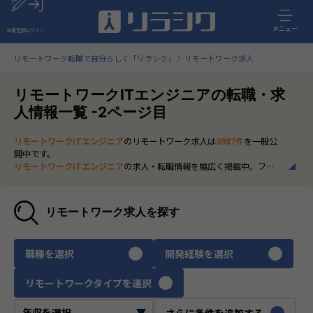
メニュー
会員登録
ログイン
リモートワーク転職で自分らしく「リラシク」
リモートワーク求人
リモートワークITエンジニアの転職・求
人情報一覧 -2ページ目
リモートワークITエンジニア
のリモートワーク求人は
3987件
を一般公
開中です。
リモートワークITエンジニア
の求人・転職情報を幅広く掲載中。フル
リモートから一部在宅勤務まで、全国の正社員ポジションを多数ご紹
介。最新の市場動向やキャリア形成に役立つ情報もあわせてチェック
できます。
リモートワーク求人を探す
いち早く、多くの選択肢から
リモートワークITエンジニア
のリモート
ワーク求人を選びたい方は、30秒で完結する無料の
会員登録
へお進み
ください。
職種を選択
開発経験を選択
リモートワークタイプを選択
さらに条件を追加する