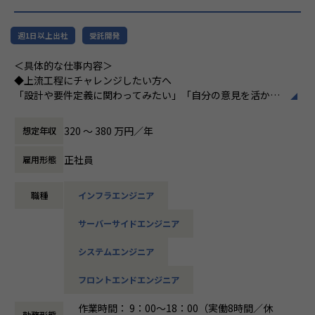
（C#／Python）
▼インフラ系
週1日以上出社
受託開発
・ECクラウド基盤設計（AWS／VMware）
＜具体的な仕事内容＞
・アプリ向けサーバ設計構築（Docker／Azure）
◆上流工程にチャレンジしたい方へ
・大手クライアント向け仮想環境移行・導入（Windows／A
「設計や要件定義に関わってみたい」「自分の意見を活かせ
ctive Directory）
る環境で働きたい」
そんな方には700社以上の中からスキルや希望に合う案件を
320 〜 380 万円／年
想定年収
ご紹介しています。
＜安心のサポート体制＞
たとえば、ヨガ配信アプリやECサイトの新規開発、クラウド
・教育担当が1on1でフォロー
正社員
雇用形態
設計など、上流フェーズから関われる案件も豊富です。ま
└配属先はチーム＋教育係体制で、すぐ相談できる環境を整
た、配属後は営業やキャリアアドバイザーがしっかり伴走。
備。
職種
インフラエンジニア
ひとりで悩まず、安心して挑戦できます。
・営業＆キャリアアドバイザーが伴走
サーバーサイドエンジニア
◆落ち着いた環境で、長く働きたい方へ
└入社直後は毎月、その後は隔月で面談。業務・人間関係・
当社は定着率95％と、高い水準を維持しています。リモート
キャリアを幅広く支援。
システムエンジニア
OKの案件も多く、週2～3日出社が基本。残業は月9時間ほど
で、年間休日も124日とプライベートとの両立が可能です。
・チャットで気軽に相談OK
フロントエンドエンジニア
現場には教育担当がつき、月1回の面談やチャット相談も実
└日常的に連絡しやすく、安心して話せる関係性を構築。
施。産休・育休の取得＆復帰率も100％と、ライフイベント
作業時間： 9：00～18：00（実働8時間／休
勤務形態