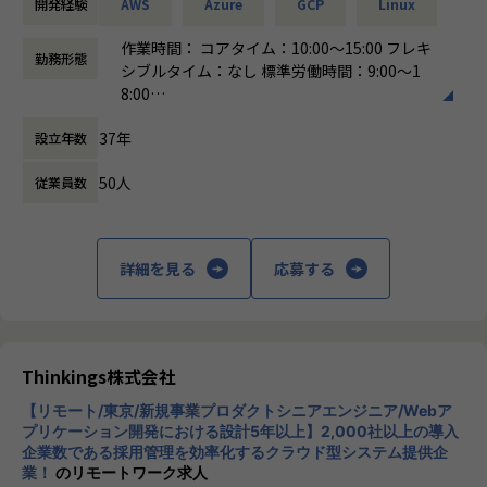
開発経験
AWS
Azure
GCP
Linux
・営業＆キャリアアドバイザーが伴走
・クラウドネイティブなアーキテクチャの設計・提案
└入社直後は毎月、その後は隔月で面談。業務・人間関係・
・Webサービス・アプリケーションのインフラ基盤の最適化
作業時間： コアタイム：10:00～15:00 フレキ
勤務形態
キャリアを幅広く支援。
など
シブルタイム：なし 標準労働時間：9:00～1
8:00
・チャットで気軽に相談OK
■案件例
働き方：
フレックス制（コアタイムあり）
└日常的に連絡しやすく、安心して話せる関係性を構築。
・ゲームプラットフォームのWebサイトサーバー構築・運用
37年
設立年数
時間外労働の有無： 有（月平均0時間～20時
プロジェクト
間）
・トラブル時は当日中に対応
・Webサイトサーバのオンプレミス→クラウド移行
50人
従業員数
休憩時間： 60分
└問題発生時は営業とアドバイザーが即対応し、迅速に調
・大規模データ向けETLツールの構築、保守、運用
整。
・AWS上でのマイクロサービス基盤の設計・構築プロジェク
ト
詳細を見る
応募する
・勉強会・交流会を年2回実施
└他案件の社員ともつながれる場を用意。ナレッジ共有も活
■キャリアアップを全力で応援！
発です。
個人の希望やキャリア形成を重視したプロジェクトアサイン
をしています。半期ごとの面談や定期的な1on1で「こういう
【業務の変更の範囲】
仕事をやってみたい！」「このスキルを伸ばしたい！」等、
Thinkings株式会社
会社の定める範囲
今後のキャリアやスキル形成について個人に寄り添いヒアリ
ングした上でアサイン先を決定しています。個人のスキルア
【リモート/東京/新規事業プロダクトシニアエンジニア/Webア
プリケーション開発における設計5年以上】2,000社以上の導入
ップ、キャリアパスに出来る限り添えるように、ひとりひと
企業数である採用管理を効率化するクラウド型システム提供企
りと向き合っています！
業！
のリモートワーク求人
多様なクライアントやプロジェクトを通じて、フロントエン