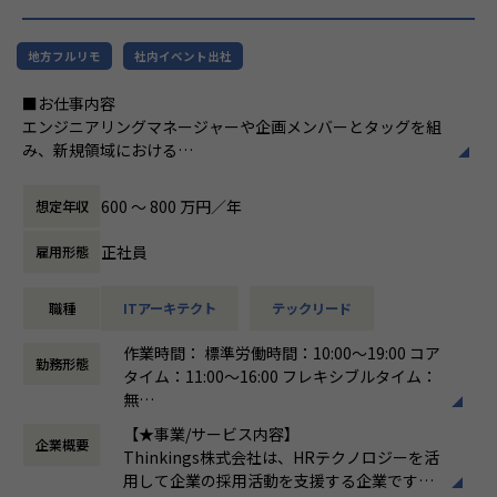
ドからバックエンド、クラウド基盤の構築・運用まで、幅広
い技術領域の案件に携わることができます。フルスタックな
地方フルリモ
社内イベント出社
エンジニアとしてスキルの幅を伸ばしていただける環境で
す。
■お仕事内容
エンジニアリングマネージャーや企画メンバーとタッグを組
■仕事の魅力
み、新規領域における
Webサービス開発、スマホアプリ開発、業務系システム、基
新たなソリューションの探索・検証、および製品版に向けた
幹系システムなど、様々なプロジェクトが豊富。ブロックチ
アーキテクチャ設計・開発全般をお任せします。
ェーン技術を活用したシステム開発やIoTシステム開発など
600 〜 800 万円／年
想定年収
最新のソリューションやテクノロジーを駆使した案件も年々
＜具体的な業務イメージ＞
増えてきています。業種やターゲットユーザー、今から立ち
正社員
雇用形態
現在はPoCフェーズのため、技術と顧客課題の両面から「本
上げるサービス・既に多くのユーザーを持つサービスなど、
当に価値のある機能・サービスは何か」
領域やビジネスフェーズが違えば、抱える課題も変わってき
職種
ITアーキテクト
テックリード
を見極める検証開発を行っています。企画と開発が一体とな
ます。フルスタックなエンジニアを目指せる環境です。
った立ち上げフェーズの少数精鋭チームにて、
高い技術力のある技術者が豊富にいるので、次はこの技術を
作業時間： 標準労働時間：10:00～19:00 コア
「顧客にどんな新しいソリューションを提供できるか」を技
やってみたいという声ややるべきという考えが出てくる風土
勤務形態
タイム：11:00～16:00 フレキシブルタイム：
術・ビジネスの両面からアプローチしていただきます。
です。世界中の最先端テクノロジーと結び付け、お客様や自
無
社のビジネスイノベーションに貢献できます。
働き方：
フレックス制（コアタイムあり）
▼新規領域におけるアーキテクチャ設計・技術選定
【★事業/サービス内容】
チームとして助け合って業務を遂行する環境。 チームワーク
企業概要
時間外労働の有無： 有（月平均15時間）
フロントエンド、バックエンド、インフラ、LLMモデル選定
Thinkings株式会社は、HRテクノロジーを活
を大切にしており、日常的なコミュニケーション、コードレ
休憩時間： 60分
など、サービス化を見据えたゼロベースからの土台作りと技
用して企業の採用活動を支援する企業です。
ビュー、スキル共有を通じて、メンバー全員が成長できるカ