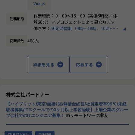
Vue.js
＜チーム組織構成＞
・チャットで気軽に相談OK
入社後は原則2名以上のチームに配属されるため、一人現場
作業時間： 9：00～18：00（実働8時間／休
└日常的に連絡しやすく、安心して話せる関係性を構築。
勤務形態
や丸投げはないです。
憩60分） ※プロジェクトにより異なります
また、経験値に応じて先輩がフォローに入り、定例MTGやチ
働き方：
固定時間制（9時～18時、10時～19
・トラブル時は当日中に対応
ャットで気軽に相談できる環境を整えています。
時など）
└問題発生時は営業とアドバイザーが即対応し、迅速に調
460人
従業員数
時間外労働の有無： 有（月平均20時間）
整。
▼年齢構成
休憩時間： 60分
平均年齢32.5歳
・勉強会・交流会を年2回実施
└他案件の社員ともつながれる場を用意。ナレッジ共有も活
詳細を見る
応募する
▼定着率
発です。
95％（2024年8月時点／1年以内）
【業務の変更の範囲】
会社の定める範囲
＜その他プロジェクト事例＞
株式会社パートナー
▼開発系
・オンラインヨガプラットフォームの要件定義・設計（Rub
【ハイブリット/東京/面接1回/無借金経営/社員定着率95％/未経
y／Vue／AWS）
験者募集/ITスクールでの3ケ月以上学習経験】上場企業のグルー
・自社ECサイトの新規立ち上げ（要件定義～運用／TypeScr
プ会社でのITエンジニア募集！
のリモートワーク求人
ipt、GCP）
・大手メーカー向け製造システムの業務改善プロジェクト
（C#／Python）
週1日以上出社
受託開発