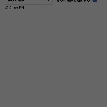
選択中の条件
CTO
VPoE
テックリード
ITコンサルタント
ITアーキテクト
プロジェクトマネージャー
プロダクトマネージャー
スクラムマスター