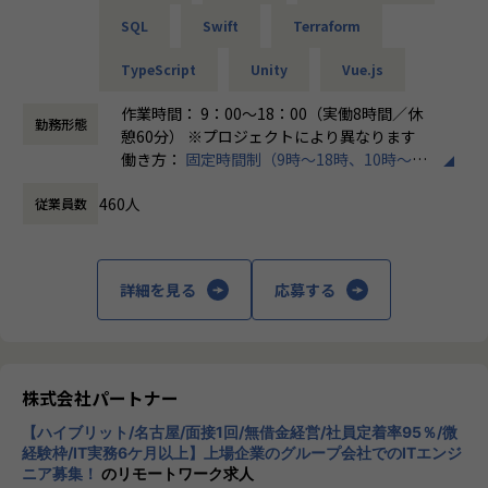
SQL
Swift
Terraform
＜チーム組織構成＞
入社後は原則2名以上のチームに配属されるため、一人現場
TypeScript
Unity
Vue.js
や丸投げはないです。
また、経験値に応じて先輩がフォローに入り、定例MTGやチ
作業時間： 9：00～18：00（実働8時間／休
勤務形態
ャットで気軽に相談できる環境を整えています。
憩60分） ※プロジェクトにより異なります
働き方：
固定時間制（9時～18時、10時～19
▼年齢構成
時など）
平均年齢32.5歳
460人
従業員数
時間外労働の有無： 有（月平均20時間）
休憩時間： 60分
▼定着率
95％（2024年8月時点／1年以内）
詳細を見る
応募する
＜その他プロジェクト事例＞
▼開発系
・オンラインヨガプラットフォームの要件定義・設計（Rub
株式会社パートナー
y／Vue／AWS）
・自社ECサイトの新規立ち上げ（要件定義～運用／TypeScr
【ハイブリット/名古屋/面接1回/無借金経営/社員定着率95％/微
ipt、GCP）
経験枠/IT実務6ケ月以上】上場企業のグループ会社でのITエンジ
ニア募集！
のリモートワーク求人
・大手メーカー向け製造システムの業務改善プロジェクト