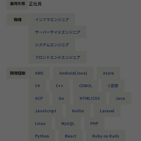
たとえば、ヨガ配信アプリやECサイトの新規開発、クラウド
正社員
雇用形態
設計など、上流フェーズから関われる案件も豊富です。ま
た、配属後は営業やキャリアアドバイザーがしっかり伴走。
職種
インフラエンジニア
ひとりで悩まず、安心して挑戦できます。
サーバーサイドエンジニア
◆落ち着いた環境で、長く働きたい方へ
当社は定着率95％と、高い水準を維持しています。リモート
システムエンジニア
OKの案件も多く、週2～3日出社が基本。残業は月9時間ほど
で、年間休日も124日とプライベートとの両立が可能です。
フロントエンドエンジニア
現場には教育担当がつき、月1回の面談やチャット相談も実
施。産休・育休の取得＆復帰率も100％と、ライフイベント
開発経験
AWS
Android(Java)
Azure
にも柔軟に対応しています。
C#
C++
COBOL
C言語
◆将来的にマネジメントにも挑戦したい方へ
「PL/PMにステップアップしたい」「育成に関わる経験をし
GCP
Go
HTML/CSS
Java
てみたい」
そんな方には、キャリアの希望に応じた案件をご用意。年2
JavaScript
Kotlin
Laravel
回の面談を通じて方向性を確認しながら、段階的にマネジメ
ントスキルを磨けるようサポートします。リーダー未経験か
Linux
MySQL
PHP
ら活躍している社員も多数。女性管理職も在籍しており、年
齢や性別を問わずフェアに評価される環境です。
Python
React
Ruby on Rails