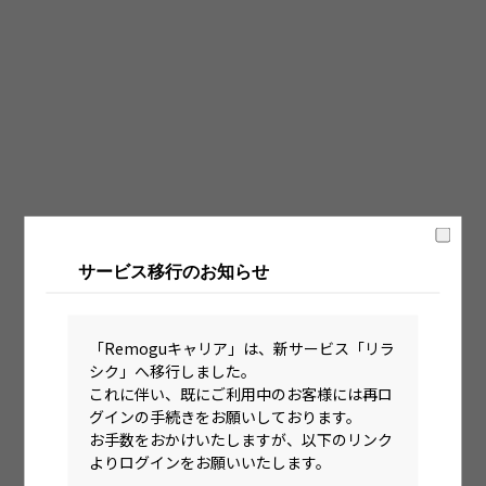
固定時間制（9時～18時、10時～19時など）
フレックス制（コアタイムあり）
フルフレックス制
裁量労働制
語学・国籍から探す
英語力必須
サービス移行のお知らせ
英語力尚可（英語活用環境あり）
外国籍の方OK
「Remoguキャリア」は、新サービス「リラ
シク」へ移行しました。
これに伴い、既にご利用中のお客様には再ロ
グインの手続きをお願いしております。
お手数をおかけいたしますが、以下のリンク
よりログインをお願いいたします。