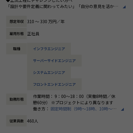
95％（2024年8月時点／1年以内）
「設計や要件定義に関わってみたい」「自分の意見を活かせ
る環境で働きたい」
そんな方には700社以上の中からスキルや希望に合う案件を
310 〜 330 万円／年
想定年収
＜その他プロジェクト事例＞
ご紹介しています。
▼開発系
たとえば、ヨガ配信アプリやECサイトの新規開発、クラウド
正社員
雇用形態
・オンラインヨガプラットフォームの要件定義・設計（Rub
設計など、上流フェーズから関われる案件も豊富です。ま
y／Vue／AWS）
た、配属後は営業やキャリアアドバイザーがしっかり伴走。
・自社ECサイトの新規立ち上げ（要件定義～運用／TypeScr
職種
インフラエンジニア
ひとりで悩まず、安心して挑戦できます。
ipt、GCP）
・大手メーカー向け製造システムの業務改善プロジェクト
サーバーサイドエンジニア
◆落ち着いた環境で、長く働きたい方へ
（C#／Python）
当社は定着率95％と、高い水準を維持しています。リモート
システムエンジニア
OKの案件も多く、週2～3日出社が基本。残業は月9時間ほど
▼インフラ系
で、年間休日も124日とプライベートとの両立が可能です。
フロントエンドエンジニア
・ECクラウド基盤設計（AWS／VMware）
現場には教育担当がつき、月1回の面談やチャット相談も実
・アプリ向けサーバ設計構築（Docker／Azure）
施。産休・育休の取得＆復帰率も100％と、ライフイベント
作業時間： 9：00～18：00（実働8時間／休
・大手クライアント向け仮想環境移行・導入（Windows／A
勤務形態
にも柔軟に対応しています。
憩60分） ※プロジェクトにより異なります
ctive Directory）
働き方：
固定時間制（9時～18時、10時～19
◆マネジメントにも挑戦したい方へ
時など）
「PL/PMにステップアップしたい」「育成に関わる経験をし
460人
従業員数
時間外労働の有無： 有（月平均20時間）
＜安心のサポート体制＞
てみたい」
休憩時間： 60分
・教育担当が1on1でフォロー
そんな方には、キャリアの希望に応じた案件をご用意。年2