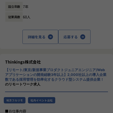
術的な意思決定。
主力製品である「sonar ATS」は、SaaS型の
ルチャーがあります。
7年
設立年数
採用管理システムで、企業が効率的かつ効果
昨年度有給取得率８０％以上。プライベートも充実し、やり
▼生成AIを活用した機能・サービスの立案、プロトタイプ実
的に採用プロセスを管理できるようサポート
がいのある先端技術の仕事に携わる事で、高いモチベーショ
装
60人
従業員数
します。sonar ATSは、応募者の管理、面接
ンと安定した納得の給与も得ることが可能です。
最新のAI技術を用いて、顧客の「不」を根本から解消する仕
のスケジューリング、評価の記録など、採用
IT系の資格取得を支援。資格取得のための支援制度が充実し
組みの考案とスピーディーな実装。
活動全般を一元管理できる機能を提供してい
ています。
ます。また、AIを活用したエントリーシート
詳細を見る
応募する
▼ビジネスサイド（PdM・経営層）と連携した技術的アプロ
選考支援機能も搭載しており、企業の採用活
【業務の変更の範囲】
ーチの策定
動をさらに効率化します。
無
ビジネス要件を受け身でこなすのではなく、目的を共有し、
【★社風/文化】
課題解決のための最適なアプローチを共に創り上げる。
Thinkingsの社風は、革新と協力を重視して
います。社員一人ひとりが主体的に行動し、
Thinkings株式会社
このフェーズで最も重要となるのは、「仮説と探索をいかに
新しいアイデアを積極的に提案する文化が根
素早く繰り返せるか」です。
【リモート/東京/新規事業プロダクトジュニアエンジニア/Web
付いています。また、チームワークを大切に
机上の空論やドキュメント通りの開発ではなく、実際に動く
アプリケーションの開発経験3年以上】2,000社以上の導入企業
し、互いにサポートし合う環境が整っていま
数である採用管理を効率化するクラウド型システム提供企業！
ものをスピード感を持って作り、
す。
のリモートワーク求人
顧客の反応を見ながら次のアプローチを探索し続けるサイク
【★働き方/リモートワーク】
ルを主導していただきます。
柔軟な働き方を推奨しており、リモートワー
検証の結果、価値が証明された仕組みは、将来的に新たなサ
クも積極的に取り入れております。
地方フルリモ
社内イベント出社
ービス・製品としてゼロから設計・開発を主導していただき
ます。
■お仕事内容