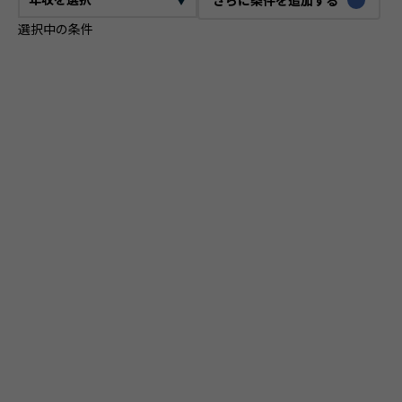
選択中の条件
CTO
VPoE
テックリード
ITコンサルタント
ITアーキテクト
プロジェクトマネージャー
プロダクトマネージャー
スクラムマスター