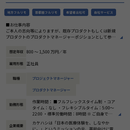
社風/文化
環境です。
ホープスは、若手社員が活躍できる環境で、
地方フルリモ
首都圏フルリモ
希望者出社可
自社サービス
社内の風通しが良く、活気に満ちた雰囲気が
■ホープスの魅力
特徴です。多様性を重視し、様々な国籍や背
▼キャリア支援・成長環境
■お仕事内容
景を持つ社員が協力し合いながら働いていま
・明確な評価制度「昇給率7.2％」（2024年度実績）
ご本人の志向等によりますが、既存プロダクトもしくは新規
す。チームワークを大切にし、社員同士のコ
・上司との1on1によるキャリア相談を毎月実施
プロダクトのプロダクトマネージャーポジションとして参画
ミュニケーションが活発です2。
・所属のデータエンジニア/サイエンティストで実施する分科
いただきます。
会（週次）での技術交流
働き方/リモートワーク
800 〜 1,500 万円／年
想定年収
・Udemy受講、英語学習、技術書購入、資格取得奨励金制度
・開発要求の作成やユーザー体験の設計
ホープスでは、リモートワーク活用があり平
有（一部条件あり）
・サービス/事業両面における有効なKPIの策定と分析
均週2～3日の在宅勤務が可能です。転勤はな
正社員
雇用形態
・開発進捗/技術的課題の把握とそれに対する方針の検討
く、プロジェクトに応じて柔軟な働き方がで
▼はたらきやすさ
きます。残業は月平均10時間程度と少なく、
職種
プロジェクトマネージャー
・リモートワーク率65％以上
ワークライフバランスを重視した環境が整っ
・残業時間 月10時間未満の社員が７割以上
■チームについて
ています。
プロダクトマネージャー
・入社月から有休5日付与（特別休暇）
カケハシではクラウド電子薬歴・服薬指導システム「Musub
・有給消化率75%以上
i」を始め、おくすり連絡帳アプリ「Pocket Musubi」、
作業時間： ■フルフレックスタイム制 ・コア
薬局経営を支援する薬局データプラットフォーム「Musubi I
勤務形態
タイム：なし ・フレキシブルタイム：5:00～
■ホープスの特徴
nsight」、医薬品発注・管理システム「Musubi AI在庫管
22:00 ・標準労働時間：8時間 ※ ご自身で働
▼企業情報・成長性
理」といったプロダクト群に加えて、
く時間を選択していただけます。
当社は、一部上場企業「SHIFT」のグループ会社として、安
M&Aにより様々なサービスがラインナップが加わるなど、マ
カケハシは「日本の医療体験を、しなやか
企業概要
働き方：
フルフレックス制
定した経営基盤と挑戦的な成長を両立しています。
ルチプロダクト戦略を進めています。
に。」というミッションの元、薬局向けに電