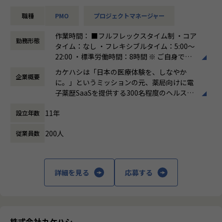
既存の枠組みをアップデートし、自分のアイデアで次世代の
垂直立ち上げできるような効率的なプロジェクト運営や、よ
職種
PMO
プロジェクトマネージャー
供給体制を構築できます。
り効率的な導入フローを確立していく役割も期待されます。
作業時間： ■フルフレックスタイム制 ・コア
・社会的意義の高さ
【具体的には】
勤務形態
タイム：なし ・フレキシブルタイム：5:00～
あなたが届けたデバイスが、全国の薬剤師と患者さんの体験
・主に大手法人様向けの案件における、提案フェーズにおけ
22:00 ・標準労働時間：8時間 ※ ご自身で働
を変える基盤になります。
る要件整理や、ご提案資料の作成に参画。
く時間を選択していただけます。
・サービス導入プロジェクトにおける、主にシステム・技術
カケハシは「日本の医療体験を、しなやか
企業概要
働き方：
フルフレックス制
・多角化する事業のデリバリー統括へ
面でのプロジェクト支援。
に。」というミッションの元、薬局向けに電
時間外労働の有無： 有（月平均20時間）
カケハシグループの事業拡大に伴い、管理するデバイスの種
プロジェクトを円滑に遂行するために経営陣を含む関連す
子薬歴SaaSを提供する300名程度のヘルスケ
休憩時間： 60分
類や供給プロセスはさらに複雑化していきます。
る各種ステイクホルダー
アスタートアップです。
個別の運用管理に留まらず、グループ全体のデリバリー体制
（プロダクトチーム、ビジネス部門、オペレーション部
11年
設立年数
を最適化する「共通基盤」の構築など、
門、コーポレート部門）との連携、調整業務など
国内に約6万店（コンビニエンスストアは全
より難易度の高い仕組みづくりに挑戦いただけるキャリアパ
・大規模導入をより高度化していくための業務フローの策
200人
従業員数
国で約5万5千店）存在する薬局ですが、まだ
スがあります。
定・改善など
まだレガシーな環境が残されており、テクノ
ロジーを用いて変革しうる余地があるととも
【チーム構成】
に成長可能性が高いマーケットでもありま
詳細を見る
応募する
・マネージャー1名
■募集背景
す。
・チーフ1名
カケハシではクラウド電子薬歴・服薬指導システム「Musub
患者の健康に寄り添える場所として、薬局か
・正社員1名
i」を始め、おくすり連絡帳アプリ「Pocket Musubi」、
ら医療体験を変革していきたいという創業の
・派遣社員2名
薬局経営を支援する薬局データプラットフォーム「Musubi I
想いを具現化するため、既存事業に続き新事
nsight」、および、医薬品発注・管理システム「Musubi AI
業にも取り組み始めています。
株式会社カケハシ