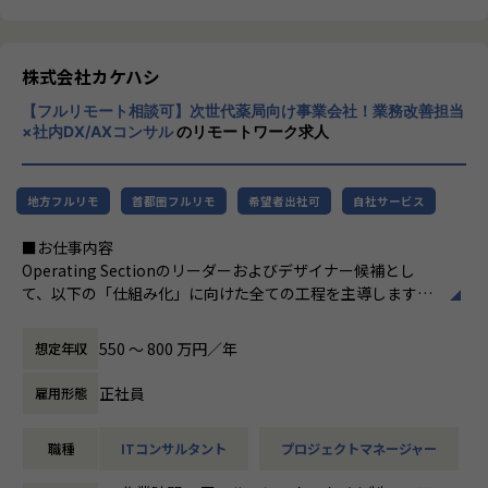
・社会貢献性: 医療という社会課題の解決に、技術でダイレ
③統合SaaSにむけた「ゼロタッチ導入モデル」の構想と実現
ら医療体験を変革していきたいという創業の
クトに貢献できる
・現場実務の知見を抽象化し、顧客自身によるセルフセット
想いを具現化するため、既存事業に続き新事
・技術的裁量: 技術選定やアーキテクチャ設計に裁量を持っ
アップやマニュアル提供のみで導入を完結させる
業にも取り組み始めています。
株式会社カケハシ
て関わることができる
「ゼロタッチ導入（非訪問型）」でのデリバリーモデルの
・事業の成長性: 180名規模の開発組織で、大規模サービスの
要件を定義し、実現する。
【フルリモート相談可】次世代薬局向け事業会社！業務改善担当
#薬局体験アシスタント｜Musubi
開発・運用に携われる
×社内DX/AXコンサル
のリモートワーク求人
#薬局経営”見える化”クラウド｜Musubi Insi
④統合デリバリーセンターの設立準備と安定運用
ght
【業務の変更の範囲】
・外部パートナー（NTT等）と自社拠点（九州・長野等）の
＃おくすり連絡帳｜Pocket Musubi
会社の規定に準ずる
機能分担を最適化し、全国規模の拡大に耐えうるデリバリー
地方フルリモ
首都圏フルリモ
希望者出社可
自社サービス
＃医薬品在庫管理・発注システム｜Musubi A
ネットワークを構築し、稼働させる 。
I在庫管理
・多拠点間（東京・九州・長野）での品質・OPSの統制を敷
■お仕事内容
＃医薬品二次流通サービス｜Pharmarket
き、統合センターとしての安定的な運営実績を積み上げる。
Operating Sectionのリーダーおよびデザイナー候補とし
＃薬局・薬剤師コミュニティ｜MusuViva!
て、以下の「仕組み化」に向けた全ての工程を主導します。
■ 中長期（2〜3年：統合デリバリーセンター長としての組織
統治と高度化）
●複雑な実務の構造理解と運用:
550 〜 800 万円／年
想定年収
⑤エコシステムの高度化とアライアンス統制が効いた統合デ
・見積〜受注、受注後の導入準備、解約対応、および 月次の
リバリーセンターの実現
代理店向け発注対応・手数料計算 といった高リスク・高負荷
正社員
雇用形態
・外部パートナー、ロジスティクス、周辺機器卸をシームレ
なオペレーションの全容把握。
スに統合管理する「デリバリー・エコシステム」を完成さ
・現行のGoogleスプレッドシートやVBAベースの書面生成
職種
ITコンサルタント
プロジェクトマネージャー
せ、自社工数を最小化。
ツール の運用状況を理解し、そのロジックを解明。
・既存レセコンからのデータ移行プロセス等の連携を高度化