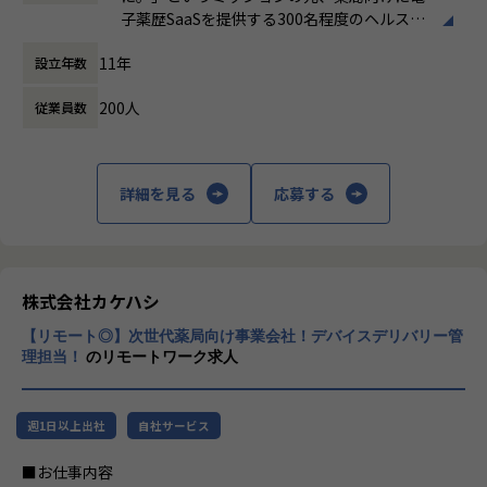
時間外労働の有無： 有（月平均20時間）
SHIFTおよびHOPESともに、前年比120％以上の成長を継続
子薬歴SaaSを提供する300名程度のヘルスケ
休憩時間： 60分
しており、急成長するIT市場の中で存在感を高めています。
※面談の途中でアサインチームの決定をいたします。
アスタートアップです。
11年
設立年数
▼社風・カルチャー
【業務の変更の範囲】
国内に約6万店（コンビニエンスストアは全
平均年齢は32歳。若手からベテランまで幅広い年代が活躍し
会社の規定に準ずる
200人
従業員数
国で約5万5千店）存在する薬局ですが、まだ
ており、年齢や役職に関係なく意見を交わせるフラットな社
まだレガシーな環境が残されており、テクノ
風です。
ロジーを用いて変革しうる余地があるととも
「会社の考え方が古くない」──そんな声が社員からも多く
に成長可能性が高いマーケットでもありま
詳細を見る
応募する
聞かれる、柔軟で前向きなカルチャーが根付いています。
す。
患者の健康に寄り添える場所として、薬局か
▼勤務地・採用エリア
ら医療体験を変革していきたいという創業の
関東圏だけでなく、大阪・名古屋・福岡など地方拠点でも積
想いを具現化するため、既存事業に続き新事
極採用中。地域に根ざした働き方も可能です。
業にも取り組み始めています。
株式会社カケハシ
▼プロジェクト体制・安心感
【リモート◎】次世代薬局向け事業会社！デバイスデリバリー管
#薬局体験アシスタント｜Musubi
プロジェクトには、当社社員とパートナー企業のメンバーで
理担当！
のリモートワーク求人
#薬局経営”見える化”クラウド｜Musubi Insi
構成されたチームで参画いただきます。
ght
「周りに誰も頼る人がいない」といった孤独感を感じること
＃おくすり連絡帳｜Pocket Musubi
はなく、チームで協力しながら業務を進める環境が整ってい
週1日以上出社
自社サービス
＃医薬品在庫管理・発注システム｜Musubi A
ます。
I在庫管理
■お仕事内容
＃医薬品二次流通サービス｜Pharmarket