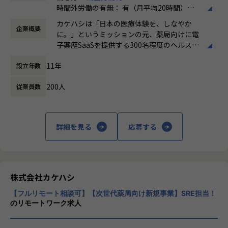
責任とやりがいの大きいポジションです。
合います。
時間外労働の有無： 有（月平均20時間）
休憩時間： 60分
【業務の変更の範囲】
さらに、25,000枚規模の証明書基盤の認証局切替、認証情報
カケハシは「日本の医療体験を、しなやか
企業概要
会社の規定に準ずる
のマルチリージョン化、よりセキュアな認証の導入など、
に。」というミッションの元、薬局向けに電
医療システムのセキュリティ水準を次のレベルに引き上げる
子薬歴SaaSを提供する300名程度のヘルスケ
プロジェクトが控えています。 プロダクト基盤の信頼性を守
アスタートアップです。
りながら、
11年
設立年数
技術的挑戦を継続し、医療業界という複雑なビジネスを紐解
国内に約6万店（コンビニエンスストアは全
く、貴重な経験を味わうことが可能です。
200人
従業員数
国で約5万5千店）存在する薬局ですが、まだ
まだレガシーな環境が残されており、テクノ
また、チームではAI駆動開発もしっかり定着しており、要求
ロジーを用いて変革しうる余地があるととも
分析からエンジニアが裁量を持って活躍しています。
に成長可能性が高いマーケットでもありま
詳細を見る
応募する
オンボーディングも整っていますので、チームで大きな挑戦
す。
ができるポジションです。
患者の健康に寄り添える場所として、薬局か
ら医療体験を変革していきたいという創業の
・TypeScriptを用いた認証基盤・組織管理基盤のバックエン
想いを具現化するため、既存事業に続き新事
ド実装
業にも取り組み始めています。
株式会社カケハシ
・OIDC / OAuth 2.0に基づく認証・認可フローの設計・実装
・Aurora PostgreSQL、DynamoDBなどのデータベース設
【フルリモート相談可】【次世代薬局向け新規事業】SRE担当！
#薬局体験アシスタント｜Musubi
のリモートワーク求人
計
#薬局経営”見える化”クラウド｜Musubi Insi
・AWSサーバレスアーキテクチャ（ECS, Lambda, Step Fun
ght
ctions等）に基づくインフラ構築
＃おくすり連絡帳｜Pocket Musubi