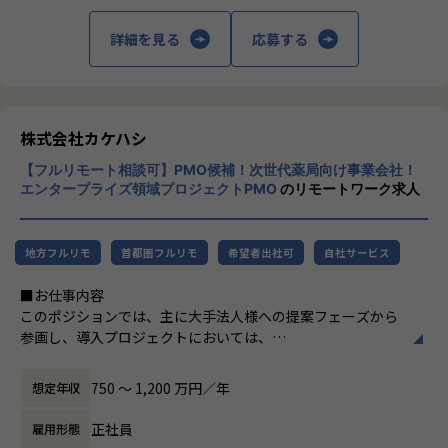
ロジーを用いて変革しうる余地があるととも
っと楽しく” へリノベートすることで社会に貢献します。
端末ごとの証明書の発注・発行、および失効処理の確実な実
に成長可能性が高いマーケットでもありま
詳細を見る
応募する
行。
す。
当社はクラウドERPの構築・導入コンサルテーションを中心
患者の健康に寄り添える場所として、薬局か
に、
・グループ横断の全体最適化
ら医療体験を変革していきたいという創業の
その他のパッケージ、スクラッチ開発による各種業務システ
グループ会社を含めた調達体制の協力・共通化の推進。
想いを具現化するため、既存事業に続き新事
ムの開発を手がける会社です。
業にも取り組み始めています。
株式会社カケハシ
大企業のお客様のプロジェクトの中核となって推進する役割
を担うことが多いのが特徴です。
■募集背景
【フルリモート相談可】PMO候補！次世代薬局向け事業会社！
#薬局体験アシスタント｜Musubi
「日本の医療体験を、しなやかに。」をミッションに掲げる
エンタープライズ領域プロジェクトPMO
のリモートワーク求人
#薬局経営”見える化”クラウド｜Musubi Insi
【業務の変更の範囲】
カケハシは、SaaS「Musubi」を筆頭に急成長を遂げていま
ght
IT開発関連業務
す。
＃おくすり連絡帳｜Pocket Musubi
事業拡大やM&Aにより、顧客へ提供するITデバイスの数・種
地方フルリモ
首都圏フルリモ
希望者出社可
自社サービス
＃医薬品在庫管理・発注システム｜Musubi A
類は増大し続けていきます。
I在庫管理
現在、実作業は外部委託していますが、さらなる成長には既
■お仕事内容
＃医薬品二次流通サービス｜Pharmarket
存マニュアルに捉われず、
このポジションでは、主に大手法人様への提案フェーズから
＃薬局・薬剤師コミュニティ｜MusuViva!
供給網（サプライチェーン）を自らアップデートし、グルー
参画し、導入プロジェクトにおいては、
プ全体を俯瞰して最適化できる力が必要です。
サービス導入における、システム・技術面全体をPMOとして
支援する役割を担っていただきます。
750 〜 1,200 万円／年
想定年収
■ポジションの魅力
また、将来的には、そこで得られた知見を活かし、今後も追
正社員
雇用形態
・「正解」を創る手応え
加される新サービスにおいても