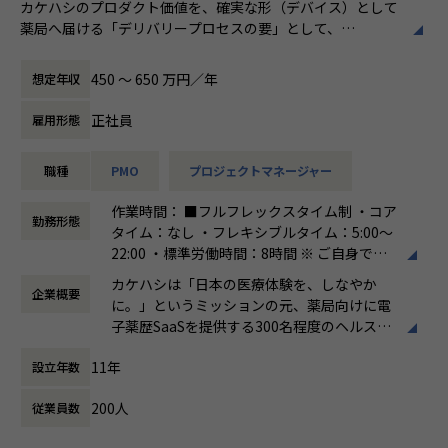
■募集背景
カケハシのプロダクト価値を、確実な形（デバイス）として
＃薬局・薬剤師コミュニティ｜MusuViva!
売上過去最高記録を更新している当社では、今まさに第二次
薬局へ届ける「デリバリープロセスの要」として、
創業期として
端末調達からキッティング、配送に至る一連の運用・改善を
準大手から中堅規模の企業に特化して、プライム案件やERP
担っていただきます。
450 〜 650 万円／年
想定年収
導入案件、DX推進案件の拡大に注力しております。
近隣チームの TechnicalPlanning（設計）やTechnicalSupp
年間120%成長を続けており成長の過渡期にある中で、組織
ort（導入・保守）と密に連携し、
正社員
雇用形態
を一緒に作っていただける方を募集しております。
外部パートナーと共に「止まらない医療」を支えるデバイス
供給体制を構築・運用することがミッションです。
職種
PMO
プロジェクトマネージャー
＜ホープスBLOGもご覧ください＞
プロジェクトの具体例やホープスの社風が分かる記事を掲載
【具体的な業務】
作業時間： ■フルフレックスタイム制 ・コア
しております！
・ベンダーマネジメント・品質管理
勤務形態
タイム：なし ・フレキシブルタイム：5:00～
是非ご覧ください！
委託先キッティングセンターの工程管理、品質改善。
22:00 ・標準労働時間：8時間 ※ ご自身で働
HOPES blog：https://blog.hopes-ise.co.jp/
く時間を選択していただけます。
・自律的なプロセス構築（0→1 / 1→10）
カケハシは「日本の医療体験を、しなやか
企業概要
働き方：
フルフレックス制
■会社概要
既存マニュアルを疑い、事業成長に合わせた「より正しい業
に。」というミッションの元、薬局向けに電
時間外労働の有無： 有（月平均20時間）
「バックオフィスDX」「ワークをもっとワクワクに」をモッ
務フロー」を再定義・構築。
子薬歴SaaSを提供する300名程度のヘルスケ
休憩時間： 60分
トーに、
アスタートアップです。
バックオフィス業務とそこに関わる人たちの働き方を変えて
・調達・サプライチェーン管理
11年
設立年数
いくことを通して、
導入計画に基づく端末・周辺機器の発注、仕入れ価格交渉、
国内に約6万店（コンビニエンスストアは全
企業競争力を向上させることを使命としています。
在庫の適正化。
200人
従業員数
国で約5万5千店）存在する薬局ですが、まだ
「ヒトが元気になれば、ビジネスも活性化する。」
まだレガシーな環境が残されており、テクノ
HOPESはヒトが何をすべきかを追求し、ITの力で “働くをも
・セキュリティ運用管理（クライアント証明書）