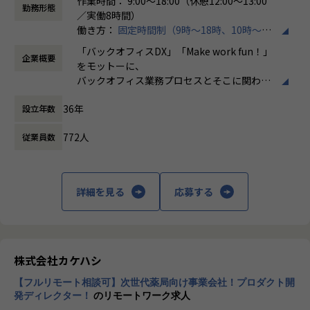
作業時間： 9:00～18:00（休憩12:00～13:00
データエンジニアとしての市場価値を高めていくことができ
勤務形態
／実働8時間）
る環境です。
働き方：
固定時間制（9時～18時、10時～19
時など）
《具体的な業務内容》
「バックオフィスDX」「Make work fun！」
企業概要
時間外労働の有無： 有（月平均10時間）
・SnowflakeまたはDatabricksを活用したデータ基盤の設
をモットーに、
休憩時間： 60分
計・構築
バックオフィス業務プロセスとそこに関わる
・DWH/Data Lake/Lakehouseの設計・構築・運用
人たちの働き方を変えていくことを通して、
・ETL/ELT処理およびデータパイプラインの開発
36年
設立年数
企業競争力を向上させることを使命としてい
・SQLを用いたデータ加工・最適化
ます。
・クラウドとのデータ連携基盤構築
772人
従業員数
・BIダッシュボード向けデータモデリング
株式会社ホープスは、ERP・EPMを中心とし
・データ品質管理およびパフォーマンスの最適化
た基幹系システムの支援を主軸に、スクラッ
・顧客折衝、課題整理、データ活用に関する提案
チ開発やコンサルティングまで幅広いサービ
詳細を見る
応募する
スを提供しています。クラウドERPやローコ
【ポジションの魅力】
ード開発を柱とし、業務効率化やDX推進、経
・開発に強いホープス！そのため上流～下流工程まで案件の
営分析、マーケティングなど多岐にわたるソ
幅が広い！
リューションを展開。特に、SAP S/4HANA®
・上流工程やマネジメントへとステップアップ可能！
CloudやOracle ERP Cloudなどを活用し、企
株式会社カケハシ
・プライム案件へのチャレンジが可能！
業の業務プロセスを最適化し、経営管理の強
・平均年間昇給率7.2%！
【フルリモート相談可】次世代薬局向け事業会社！プロダクト開
化を図っています1。
・ハイブリッド勤務あり！
発ディレクター！
のリモートワーク求人
・平均残業時間が月10時間！ワークライフバランスも整った