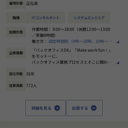
➀人事または給与システム導入開発エンジニア
正社員
雇用形態
・主に基本設計～導入、本番稼働および稼働後の保守対応ま
での業務を想定しております。
職種
ITコンサルタント
システムエンジニア
・SAP Success Factors、COMPANY導入経験者優遇ですが、
他のソリューション経験者でHR領域の知見をお持ちの方も
作業時間： 9:00～18:00（休憩12:00～13:00
歓迎しています。
勤務形態
／実働8時間）
働き方：
固定時間制（9時～18時、10時～19
➁経費精算システム導入開発エンジニア
時など）
・主に基本設計～導入、本番稼働および稼働後の保守対応ま
「バックオフィスDX」「Make work fun！」
企業概要
時間外労働の有無： 有（月平均10時間）
での業務を想定しております。
をモットーに、
休憩時間： 60分
・代表的なソリューションとしてSpendia、Ci*X（サイクロ
バックオフィス業務プロセスとそこに関わる
ス）などがありますが、他のソリューション経験者も大歓迎
人たちの働き方を変えていくことを通して、
です。
36年
設立年数
企業競争力を向上させることを使命としてい
ます。
【会社概要】
772人
従業員数
ホープスは、ERP・ERP周辺のシステム開発・導入、
株式会社ホープスは、ERP・EPMを中心とし
コンサルティングを主軸にイノベーションを起こすためのソ
た基幹系システムの支援を主軸に、スクラッ
リューションを提供する会社です。
チ開発やコンサルティングまで幅広いサービ
詳細を見る
応募する
スを提供しています。クラウドERPやローコ
・MISSION「ワークをもっとワクワクに」
ード開発を柱とし、業務効率化やDX推進、経
ヒトが元気になれば、ビジネスも活性化する。
営分析、マーケティングなど多岐にわたるソ
​ヒトが何をすべきかを追求し、ITの力で “働くを楽しく” へ
リューションを展開。特に、SAP S/4HANA®