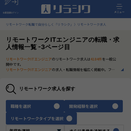
メニュー
会員登録
ログイン
リモートワーク転職で自分らしく「リラシク」
リモートワーク求人
リモートワークITエンジニアの転職・求
人情報一覧 -3ページ目
リモートワークITエンジニア
のリモートワーク求人は
4184件
を一般公
開中です。
リモートワークITエンジニア
の求人・転職情報を幅広く掲載中。フル
リモートから一部在宅勤務まで、全国の正社員ポジションを多数ご紹
介。最新の市場動向やキャリア形成に役立つ情報もあわせてチェック
できます。
リモートワーク求人を探す
いち早く、多くの選択肢から
リモートワークITエンジニア
のリモート
ワーク求人を選びたい方は、30秒で完結する無料の
会員登録
へお進み
ください。
職種を選択
開発経験を選択
リモートワークタイプを選択
さらに条件を追加する