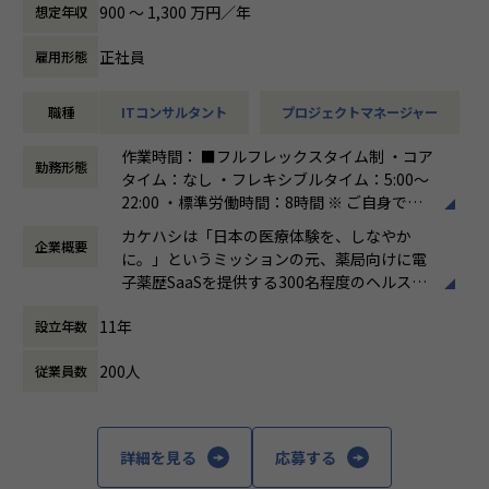
https://kakehashi-dev.hatenablog.com/
①現場実態の徹底的な把握と、高生産性OPS・標準化へのト
900 〜 1,300 万円／年
想定年収
・CTO・チーフアーキテクト・VPoTが語り明かす、カケハ
ランスフォーメーション
シの技術戦略と組織ビジョン
・キッティング、配送、店舗での配線・設置 等、自ら深く実
正社員
雇用形態
https://kakehashi-dev.hatenablog.com/entry/2025/05/
務への理解を進め、現場特有の複雑なオペレーション課題を
27/110000
一次情報として構造的に把握する 。
職種
ITコンサルタント
プロジェクトマネージャー
・その上で、現場の暗黙知を形式知化や、現状の非効率なOP
S・リスクを内在しているプロセスを総洗いし、
作業時間： ■フルフレックスタイム制 ・コア
■カケハシについて
抜本的なBPRを通じて、生成AIも活用した劇的な高生産性
勤務形態
タイム：なし ・フレキシブルタイム：5:00～
日本の医療現場が抱える課題は複雑であり、テクノロジーの
OPSへとトランスフォーメーションさせる。
22:00 ・標準労働時間：8時間 ※ ご自身で働
力が不可欠です。
く時間を選択していただけます。
私たちは、医療という難易度の高い課題に向き合い、生成AI
②自立的かつ高生産な組織/人材への強化
カケハシは「日本の医療体験を、しなやか
企業概要
働き方：
フルフレックス制
をはじめとする最新技術を積極的に活用しながら、泥臭い部
・現場のチーフ層やメンバーに対し、カケハシの思想（Valu
に。」というミッションの元、薬局向けに電
時間外労働の有無： 有（月平均20時間）
分にも積極的に向き合っています。
e）に基づいたマインドセットを醸成しながら、高い透明性
子薬歴SaaSを提供する300名程度のヘルスケ
休憩時間： 60分
カケハシの開発組織は約180名のエンジニアやPdMが所属
で、
アスタートアップです。
し、「医療体験が日々進化する世界の実現」をミッションに
寄り添い型のコーチングを行い、具体的な生産性向上への
11年
設立年数
プロダクト開発を続けています。
取り組みや、Highレベルな企画力による課題出し・打ち手の
国内に約6万店（コンビニエンスストアは全
推進ができる人材・組織を開発する。
200人
従業員数
国で約5万5千店）存在する薬局ですが、まだ
開発組織の文化としては、開発ブログや勉強会、カンファレ
・高生産性を実現するためのスキル移転を行い、次世代リー
まだレガシーな環境が残されており、テクノ
ンス登壇を通じた組織内外への情報発信を推奨・サポートし
ダーを育成することで、スケーラブルな組織基盤を構築す
ロジーを用いて変革しうる余地があるととも
ています。
る。
に成長可能性が高いマーケットでもありま
詳細を見る
応募する
す。
カケハシのエンジニアとして得られる経験
患者の健康に寄り添える場所として、薬局か