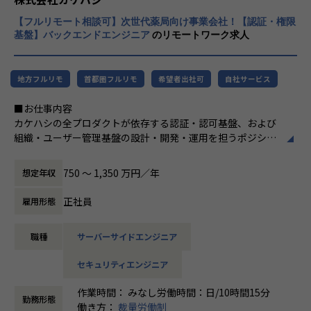
【業務の変更の範囲】
在庫管理」といったプロダクト群に加えて、
会社の規定に準ずる
M&Aにより様々なサービスがラインナップが加わるなど、マ
【フルリモート相談可】次世代薬局向け事業会社！【認証・権限
#薬局体験アシスタント｜Musubi
ルチプロダクト戦略を進めています。
基盤】バックエンドエンジニア
のリモートワーク求人
#薬局経営”見える化”クラウド｜Musubi Insi
ght
現在、こうした複数の連携しあうサービスを、大手法人様な
＃おくすり連絡帳｜Pocket Musubi
どに対して高品質で効率的にご提供する重要性がますます高
地方フルリモ
首都圏フルリモ
希望者出社可
自社サービス
＃医薬品在庫管理・発注システム｜Musubi A
まっています。
I在庫管理
さらに、そうしたノウハウを、今後も追加されていく新サー
■お仕事内容
＃医薬品二次流通サービス｜Pharmarket
ビスなどへも活用できるよう、サービスオペレーションを標
カケハシの全プロダクトが依存する認証・認可基盤、および
＃薬局・薬剤師コミュニティ｜MusuViva!
準化していく取り組みも加速させる必要があります。
組織・ユーザー管理基盤の設計・開発・運用を担うポジショ
ンです。
プロダクトマネージャ、デザイナー、エンジニアと共に、バ
750 〜 1,350 万円／年
想定年収
■本ポジションの魅力
ックエンドの専門家として開発をリードしていただきます。
・大手法人様の大規模導入プロジェクトを支援するPMOとし
正社員
雇用形態
て携わり、組織横断的な連携を支援する、プロジェクトの成
全プロダクトに統一されたセキュリティと認証体験を届ける
功に重要な役割を担っていただきます。
認証ポータル、月間15億回を超えるmTLS検証を支える証明
職種
サーバーサイドエンジニア
・お客様との折衝だけでなく、社内の各チームと連携し、幅
書基盤、
広いコミュニケーション、プロジェクトマネジメントのスキ
全国数万店舗の薬局の組織・ユーザー管理など、医療現場で
セキュリティエンジニア
ルを活かせます。
安心して使えるプロダクトを支える基盤を開発します。
・新規プロダクト含め、複数のSaaSプロダクトを大規模導入
医療情報を扱うプロダクトとして、厚労省ガイドラインへの
作業時間： みなし労働時間：日/10時間15分
展開するための仕組み・体制づくりに関わることができる、
準拠や患者情報の保護など、高いセキュリティ要件にも向き
勤務形態
働き方：
裁量労働制