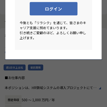
クリア
検索
ログイン
4184件中 21件～30件
今後とも「リラシク」を通じて、皆さまのキ
ャリア支援に努めてまいります。
引き続きご愛顧のほど、よろしくお願い申し
株式会社ホープス
上げます。
【ハイブリ/東京/月平均残業10時間/昇給率7.2％/70歳定年/シス
テム導入開発エンジニア】プライム市場上場SHIFTグループで3
0年以上のの実績あるERP導入支援企業！
のリモートワーク求人
週1日以上出社
受託開発
■お仕事内容
本ポジションは、HR領域システムの導入プロジェクトにて、
要件定義から設計、開発に携わっていただくポジションで
す。
500 〜 1,000 万円／年
想定年収