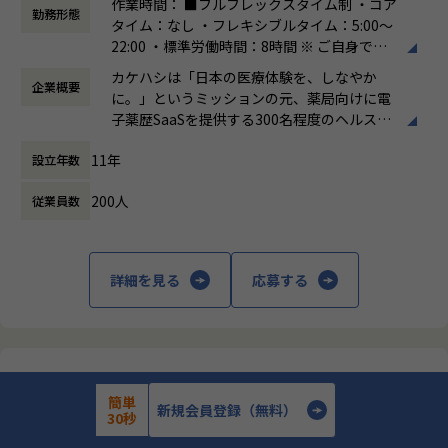
作業時間： ■フルフレックスタイム制 ・コア
し、導入リードタイムの劇的な短縮とスケールメリットを最
●「Designer」としての業務再設計 (BPR):
勤務形態
タイム：なし ・フレキシブルタイム：5:00～
大化させた統合センターを実現。
・これまで熟練メンバーが個別に行っていた「判断・指示」
22:00 ・標準労働時間：8時間 ※ ご自身で働
をルール化し、プログラム可能な定型ロジックへと変換。
く時間を選択していただけます。
⑥オペレーショナル・エクセレンスの追求とP/L責任
・部分最適を排除し、インシデントリスクを最小化する全体
カケハシは「日本の医療体験を、しなやか
企業概要
働き方：
フルフレックス制
・統合デリバリーセンター長として、経営視点での予算管理
最適なプロセス設計。
に。」というミッションの元、薬局向けに電
時間外労働の有無： 有（月平均20時間）
（P/L責任）を担い、リソース配分の動的な最適化を図る 。
子薬歴SaaSを提供する300名程度のヘルスケ
休憩時間： 60分
・継続的な業務改善文化を定着させ、グループ全体に対する
●自動化・システム化の要件定義とEngineering連携:
アスタートアップです。
コストパフォーマンスと顧客体験価値（CX）の向上を成し遂
・チーム内Engineeringメンバーや、同じグループのITチー
11年
設立年数
げる
ムに対し、Slack投稿やスプレッドシート管理などのレガシ
国内に約6万店（コンビニエンスストアは全
ーな運用から、
200人
従業員数
国で約5万5千店）存在する薬局ですが、まだ
iPaaS (Zapier) やSlackワークフロー、最新のドキュメント
まだレガシーな環境が残されており、テクノ
■ミッション
生成ツール を用いたモダンな自動化基盤への移行要件を定
ロジーを用いて変革しうる余地があるととも
統合SaaS（Musubi・次世代レセコン・POS等）の全国3万店
義。
に成長可能性が高いマーケットでもありま
詳細を見る
応募する
舗への展開に向け、「最小タッチの自動化デリバリーモデ
・現場のニーズをエンジニアが実装可能なレベルまで具体化
す。
ル」へのトランスフォーメーションを牽引する 。
するブリッジング業務。
患者の健康に寄り添える場所として、薬局か
同時に、現場伴走型のコーチングを通じて、自律的に動ける
ら医療体験を変革していきたいという創業の
次世代リーダー（チーフ層）を育成し、高生産性組織へと現
●モニタリングとROIの最大化:
想いを具現化するため、既存事業に続き新事
チームを強化していき、
・オペレーション実務の工数計測・集計を行い、 「総工数の
業にも取り組み始めています。
株式会社カケハシ
将来的な統合デリバリーセンターの礎を構築するとともに、
省力化」に向けた自動化の優先順位を判断 。
簡単
その統合センターのセンター長を担っていく。
・仕組み化によるリソース配分の最適化と、投資対効果（RO
新規会員登録（無料）
【フルリモート相談可】次世代薬局向け事業会社！【情報システ
#薬局体験アシスタント｜Musubi
30秒
I）の定量的評価。
ム部門】コーポレートエンジニア
のリモートワーク求人
#薬局経営”見える化”クラウド｜Musubi Insi