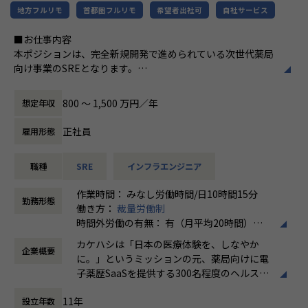
・TerraformやecspressoなどのIaCツールを用いたインフ
地方フルリモ
首都圏フルリモ
希望者出社可
自社サービス
＃医薬品在庫管理・発注システム｜Musubi A
ラ構築
I在庫管理
■お仕事内容
・Datadogを用いたシステム監視基盤の構築・運用
＃医薬品二次流通サービス｜Pharmarket
本ポジションは、完全新規開発で進められている次世代薬局
・社内プロダクトチームと協調した要求分析・仕様策定
＃薬局・薬剤師コミュニティ｜MusuViva!
向け事業のSREとなります。
・25,000枚規模の証明書基盤やマルチテナント構成など、大
本事業では、「これからの医療インフラはどうあるべきか」
規模基盤の技術的なフィジビリティスタディ
を定義し、モダンな技術スタックをゼロから積み上げ、形に
800 〜 1,500 万円／年
想定年収
していくフェーズにあります。
既存のレガシーな仕組みをクラウドへ置き換えるのではな
■カケハシについて
正社員
雇用形態
く、次世代の薬局向け事業として、クラウドネイティブなイ
日本の医療現場が抱える課題は複雑であり、テクノロジーの
ンフラをゼロベースで構築していただきます。
力が不可欠です。
職種
SRE
インフラエンジニア
私たちは、医療という難易度の高い課題に向き合い、生成AI
SREとして、初期アーキテクチャの選定から、IaC（Infrastr
をはじめとする最新技術を積極的に活用しながら、泥臭い部
作業時間： みなし労働時間/日10時間15分
ucture as Code）によるAWSリソースのコード化、CI/CDパ
分にも積極的に向き合っています。
勤務形態
働き方：
裁量労働制
イプラインの設計、
カケハシの開発組織は約180名のエンジニアやPdMが所属
時間外労働の有無： 有（月平均20時間）
そしてAI（LLM）を活用した開発・運用の高度化まで、幅広
し、「医療体験が日々進化する世界の実現」をミッションに
休憩時間： 60分
い領域で主導権を持って取り組んでいただけます。
プロダクト開発を続けています。
カケハシは「日本の医療体験を、しなやか
企業概要
に。」というミッションの元、薬局向けに電
また、医療というミッションクリティカルな領域において、
開発組織の文化としては、開発ブログや勉強会、カンファレ
子薬歴SaaSを提供する300名程度のヘルスケ
高いセキュリティ基準と堅牢性が求められます。
ンス登壇を通じた組織内外への情報発信を推奨・サポートし
アスタートアップです。
機微情報を扱い、高い信頼性を確保しつつ、「攻めのSRE」
ています。
11年
設立年数