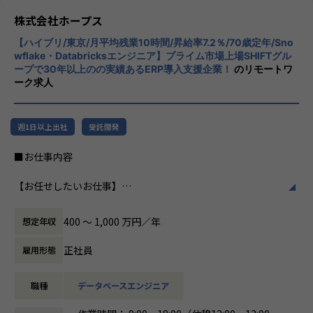
リノベートすることで社会に貢献します。​
CloudやOracle ERP Cloudなどを活用し、企
株式会社ホープス
業の業務プロセスを最適化し、経営管理の強
・VISION「基幹系業務DXをリード」
【ハイブリ/東京/月平均残業10時間/昇給率7.2％/70歳定年/Sno
化を図っています1。
ITの力で人手不足の解消と流動性の拡大に寄与するサービス
wflake・Databricksエンジニア】プライム市場上場SHIFTグル
ープで30年以上のの実績あるERP導入支援企業！
のリモートワ
を提供し、世の中の仕事の標準化の輪を広げます。
社風/文化
ーク求人
ホープスは、若手社員が活躍できる環境で、
【ホープスの目指す世界】
社内の風通しが良く、活気に満ちた雰囲気が
《ERP導入を支援し、業務標準化の輪を広げる》
特徴です。多様性を重視し、様々な国籍や背
週1日以上出社
受託開発
国内全体では基幹業務の標準化は急務であるものの、大手・
景を持つ社員が協力し合いながら働いていま
準大手から中堅規模の企業においては実現していない企業が
す。チームワークを大切にし、社員同士のコ
■お仕事内容
多くERP導入の課題感は多い状況です。
ミュニケーションが活発です2。
ホープスはそのような企業への支援戦略を中心に事業を展開
【お任せしたいお仕事】
しています。
働き方/リモートワーク
データエンジニアとして、SnowflakeやDatabricksを中心と
大手企業、中規模企業向けのERP領域でシェアNO.1を目指し
ホープスでは、リモートワーク活用があり平
したデータ活用基盤の構築・運用を通じて、
国内サプライチェーン全体での業務標準化を狙っています。
均週2～3日の在宅勤務が可能です。転勤はな
400 〜 1,000 万円／年
想定年収
お客様のDX推進を支援いただきます。
く、プロジェクトに応じて柔軟な働き方がで
担当工程は、企画、要件定義～リリース・保守までと幅広く
【業務の変更の範囲】
きます。残業は月平均10時間程度と少なく、
正社員
雇用形態
関わっていただくことができます。
IT開発関連業務
ワークライフバランスを重視した環境が整っ
ています。
職種
データベースエンジニア
データ基盤構築だけでなく分析や可視化・AI活用領域まで幅
広く経験を積むことが可能なため、