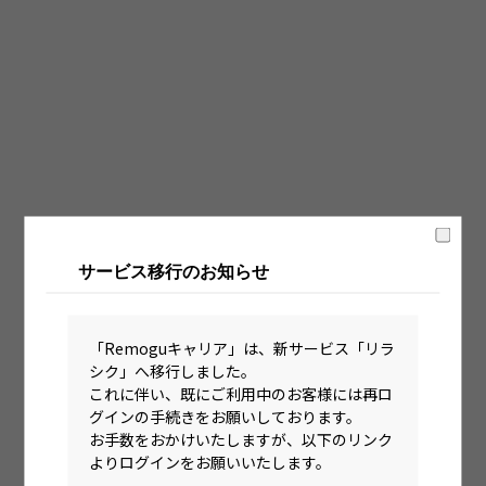
固定時間制（9時～18時、10時～19時など）
フレックス制（コアタイムあり）
フルフレックス制
裁量労働制
語学・国籍から探す
英語力必須
サービス移行のお知らせ
英語力尚可（英語活用環境あり）
外国籍の方OK
「Remoguキャリア」は、新サービス「リラ
シク」へ移行しました。
これに伴い、既にご利用中のお客様には再ロ
グインの手続きをお願いしております。
お手数をおかけいたしますが、以下のリンク
よりログインをお願いいたします。