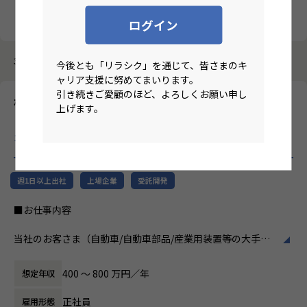
クリア
検索
ログイン
3987件中 41件～50件
今後とも「リラシク」を通じて、皆さまのキ
ャリア支援に努めてまいります。
引き続きご愛顧のほど、よろしくお願い申し
株式会社テクノプロ・デザイン
上げます。
【北関東/機械設計エンジニア/機械設計経験1年以上】大手メー
カー向け機械設計エンジニア募集
のリモートワーク求人
週1日以上出社
上場企業
受託開発
■お仕事内容
当社のお客さま（自動車/自動車部品/産業用装置等の大手メ
ーカー）の開発現場で、機械設計エンジニアとして、3DCAD
を用いた製品・装置等の機構・筐体設計、及び解析業務など
400 〜 800 万円／年
想定年収
の開発業務に従事していただきます。
正社員
雇用形態