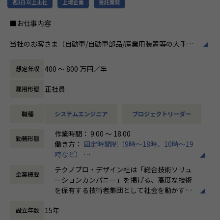
週1日以上出社
上場企業
受託開発
■お仕事内容
当社のお客さま（自動車/自動車部品/産業用装置等の大手メ
ーカー）の開発現場で、機械設計エンジニアとして、3DCAD
を用いた製品・装置等の機構・筐体設計、及び解析業務など
400 〜 800 万円／年
想定年収
の開発業務に従事していただきます。
正社員
雇用形態
例えば、、、
・【アーム型ロボット】仕様に基づいた機構設計
職種
システムエンジニア
プロジェクトリーダー
・【医療機器】樹脂成形部品の設計開発業務
・【ホバーバイクの機体】構造、機構の設計全般の取りまと
作業時間： 9:00 ～ 18:00
め
勤務形態
働き方：
固定時間制（9時～18時、10時～19
時など）
会社についての詳細
時間外労働の有無： 有（月平均20時間）
当社は、約8,500名のエンジニアの現場力と技術コンサルテ
テクノプロ・デザイン社は「総合技術ソリュ
企業概要
休憩時間： 60分
ィングを融合し、課題解決から価値創造までを一貫して支援
ーションカンパニー」を掲げる、高度な技術
する総合技術ソリューションカンパニーです。
を保有する技術者集団として社会を動かすこ
輸送用機器、産業用機械、精密機器、電子部品、医療機器な
とを志し、活動しています。
ど幅広い業界において、多様なプロジェクトからエンジニア
15年
設立年数
が高度な技術経験を積むことのできる環境を提供していま