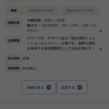
例えば、、、
・【アーム型ロボット】仕様に基づいた機構設計
職種
システムエンジニア
プロジェクトリーダー
・【医療機器】樹脂成形部品の設計開発業務
・【ホバーバイクの機体】構造、機構の設計全般の取りまと
作業時間： 9:00 ～ 18:00
め
勤務形態
働き方：
固定時間制（9時～18時、10時～19
時など）
会社についての詳細
時間外労働の有無： 有（月平均20時間）
当社は、約8,500名のエンジニアの現場力と技術コンサルテ
テクノプロ・デザイン社は「総合技術ソリュ
企業概要
休憩時間： 60分
ィングを融合し、課題解決から価値創造までを一貫して支援
ーションカンパニー」を掲げる、高度な技術
する総合技術ソリューションカンパニーです。
を保有する技術者集団として社会を動かすこ
輸送用機器、産業用機械、精密機器、電子部品、医療機器な
とを志し、活動しています。
ど幅広い業界において、多様なプロジェクトからエンジニア
15年
設立年数
が高度な技術経験を積むことのできる環境を提供していま
ビジネスモデルはアウトソーシング領域全域
す。
24,596人
従業員数
に渡ります。いわゆる技術者派遣と呼ばれ
さらに、体系的な教育・研修制度を通じて先端技術の習得を
る、クライアント先に当社の技術者が出向す
促進し、エンジニア一人ひとりの専門性向上と高付加価値化
る事業だけではなく、請負や受託と呼ばれる
を実現しています。
働く場所に関わらない事業支援や最新技術を
詳細を見る
応募する
用いた研究開発などを行っています。
【業務の変更の範囲】
会社の定める業務
加速度的に技術革新が進む現代社会。開発サ
イクルの短期化、製品開発の多角化や上流工