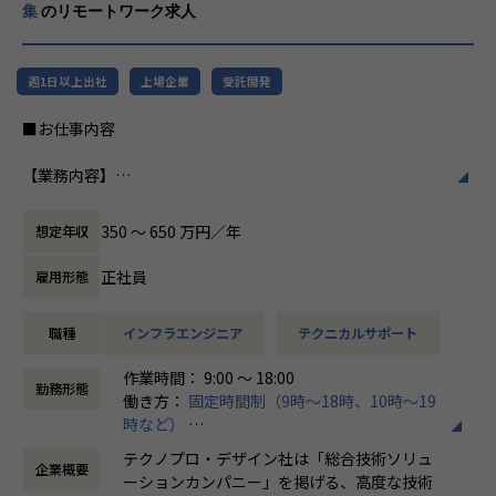
集
のリモートワーク求人
週1日以上出社
上場企業
受託開発
■お仕事内容
【業務内容】
・生産ライン・搬送設備・工作機械・産業ロボットの点検・
整備
350 〜 650 万円／年
想定年収
・設備の故障対応・トラブルシューティング・修理
・消耗部品の交換・在庫管理
正社員
雇用形態
・設備改善・稼働率向上に向けた改善提案
・点検記録・作業報告書の作成 等
職種
インフラエンジニア
テクニカルサポート
【案件事例】
作業時間： 9:00 ～ 18:00
生産ライン設備の保全対応（大手自動車部品メーカー ）
勤務形態
働き方：
固定時間制（9時～18時、10時～19
搬送設備の故障対応・定期整備（大手電機メーカー系）
時など）
産業ロボット保全・稼働率改善支援（工作機械メーカー）
時間外労働の有無： 有（月平均20時間）
工作機械の点検・修理対応（化学系製造メーカー）
テクノプロ・デザイン社は「総合技術ソリュ
企業概要
休憩時間： 60分
※案件は随時変動します。ご希望の業種・テーマをお聞きし
ーションカンパニー」を掲げる、高度な技術