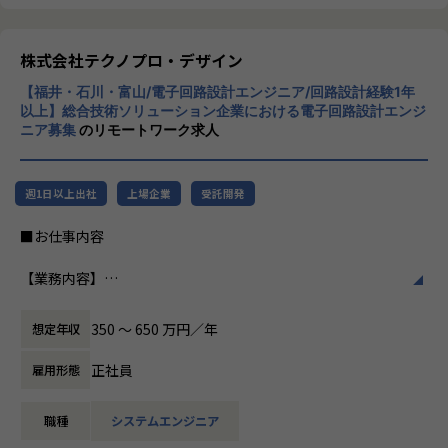
会社の定める業務
加速度的に技術革新が進む現代社会。開発サ
イクルの短期化、製品開発の多角化や上流工
程プロジェクトの増加といった世の中で技術
株式会社テクノプロ・デザイン
者集団として価値提供を行うために、エンジ
【福井・石川・富山/電子回路設計エンジニア/回路設計経験1年
ニアが生涯活躍できる環境を考え事業運営を
以上】総合技術ソリューション企業における電子回路設計エンジ
行っています。
ニア募集
のリモートワーク求人
週1日以上出社
上場企業
受託開発
■お仕事内容
【業務内容】
・アナログ／デジタル回路の回路設計・基板設計（パターン
設計・部品選定）
350 〜 650 万円／年
想定年収
・回路シミュレーションによる動作検証
・試作基板の評価・測定・デバッグ対応
正社員
雇用形態
・設計改善・コストダウンに向けた改善提案
・技術資料・設計仕様書の作成成 等
職種
システムエンジニア
【案件事例】