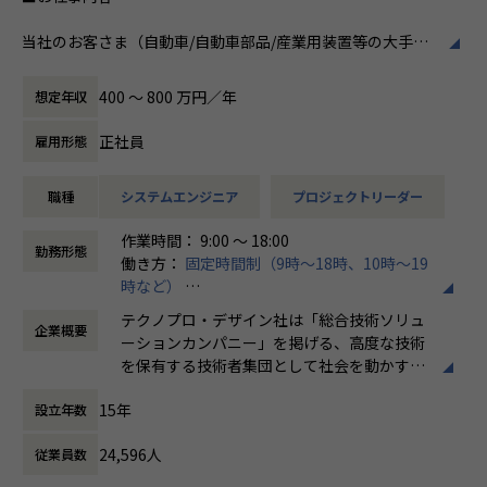
当社のお客さま（自動車/自動車部品/産業用装置等の大手メ
ーカー）の開発現場で、機械設計エンジニアとして、3DCAD
を用いた製品・装置等の機構・筐体設計、及び解析業務など
400 〜 800 万円／年
想定年収
の開発業務に従事していただきます。
正社員
雇用形態
例えば、、、
・【アーム型ロボット】仕様に基づいた機構設計
職種
システムエンジニア
プロジェクトリーダー
・【医療機器】樹脂成形部品の設計開発業務
・【ホバーバイクの機体】構造、機構の設計全般の取りまと
作業時間： 9:00 ～ 18:00
め
勤務形態
働き方：
固定時間制（9時～18時、10時～19
時など）
会社についての詳細
時間外労働の有無： 有（月平均20時間）
当社は、約8,500名のエンジニアの現場力と技術コンサルテ
テクノプロ・デザイン社は「総合技術ソリュ
企業概要
休憩時間： 60分
ィングを融合し、課題解決から価値創造までを一貫して支援
ーションカンパニー」を掲げる、高度な技術
する総合技術ソリューションカンパニーです。
を保有する技術者集団として社会を動かすこ
輸送用機器、産業用機械、精密機器、電子部品、医療機器な
とを志し、活動しています。
ど幅広い業界において、多様なプロジェクトからエンジニア
15年
設立年数
が高度な技術経験を積むことのできる環境を提供していま
ビジネスモデルはアウトソーシング領域全域
す。
24,596人
従業員数
に渡ります。いわゆる技術者派遣と呼ばれ
さらに、体系的な教育・研修制度を通じて先端技術の習得を
る、クライアント先に当社の技術者が出向す