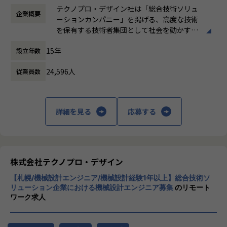
時間外労働の有無： 有（月平均20時間）
当社は、約8,500名のエンジニアの現場力と技術コンサルテ
テクノプロ・デザイン社は「総合技術ソリュ
企業概要
休憩時間： 60分
ィングを融合し、課題解決から価値創造までを一貫して支援
ーションカンパニー」を掲げる、高度な技術
する総合技術ソリューションカンパニーです。
を保有する技術者集団として社会を動かすこ
輸送用機器、産業用機械、精密機器、電子部品、医療機器な
とを志し、活動しています。
ど幅広い業界において、多様なプロジェクトからエンジニア
15年
設立年数
が高度な技術経験を積むことのできる環境を提供していま
ビジネスモデルはアウトソーシング領域全域
す。
24,596人
従業員数
に渡ります。いわゆる技術者派遣と呼ばれ
さらに、体系的な教育・研修制度を通じて先端技術の習得を
る、クライアント先に当社の技術者が出向す
促進し、エンジニア一人ひとりの専門性向上と高付加価値化
る事業だけではなく、請負や受託と呼ばれる
を実現しています。
働く場所に関わらない事業支援や最新技術を
詳細を見る
応募する
用いた研究開発などを行っています。
【業務の変更の範囲】
会社の定める業務
加速度的に技術革新が進む現代社会。開発サ
イクルの短期化、製品開発の多角化や上流工
程プロジェクトの増加といった世の中で技術
株式会社テクノプロ・デザイン
者集団として価値提供を行うために、エンジ
【札幌/機械設計エンジニア/機械設計経験1年以上】総合技術ソ
ニアが生涯活躍できる環境を考え事業運営を
リューション企業における機械設計エンジニア募集
のリモート
行っています。
ワーク求人