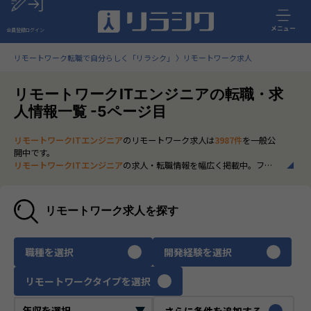
メニュー
会員登録
ログイン
リモートワーク転職で自分らしく「リラシク」
リモートワーク求人
リモートワークITエンジニアの転職・求
人情報一覧 -5ページ目
リモートワークITエンジニア
のリモートワーク求人は
3987件
を一般公
開中です。
リモートワークITエンジニア
の求人・転職情報を幅広く掲載中。フル
リモートから一部在宅勤務まで、全国の正社員ポジションを多数ご紹
介。最新の市場動向やキャリア形成に役立つ情報もあわせてチェック
できます。
リモートワーク求人を探す
いち早く、多くの選択肢から
リモートワークITエンジニア
のリモート
ワーク求人を選びたい方は、30秒で完結する無料の
会員登録
へお進み
ください。
職種を選択
開発経験を選択
リモートワークタイプを選択
さらに条件を追加する