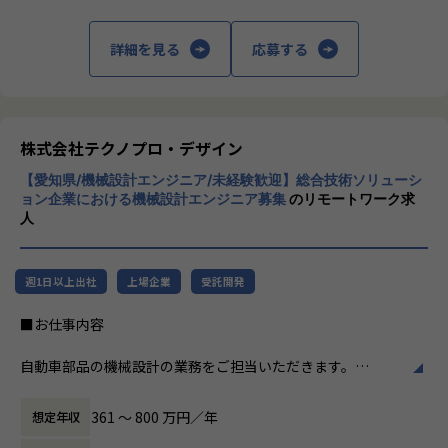
促進し、エンジニア一人ひとりの専門性向上と高付加価値化
る事業だけではなく、請負や受託と呼ばれる
を実現しています。
働く場所に関わらない事業支援や最新技術を
詳細を見る
応募する
用いた研究開発などを行っています。
【業務の変更の範囲】
会社の定める業務
加速度的に技術革新が進む現代社会。開発サ
イクルの短期化、製品開発の多角化や上流工
程プロジェクトの増加といった世の中で技術
株式会社テクノプロ・デザイン
者集団として価値提供を行うために、エンジ
【愛知県/機械設計エンジニア/未経験歓迎】総合技術ソリューシ
ニアが生涯活躍できる環境を考え事業運営を
ョン企業における機械設計エンジニア募集
のリモートワーク求
行っています。
人
週1日以上出社
上場企業
受託開発
■お仕事内容
自動車部品の機械設計の業務をご担当いただきます。
自動車のあらゆる部品および相関性を理解し、幅広い知識と
361 〜 800 万円／年
想定年収
経験を身に着けることができます。