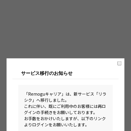
固定時間制（9時～18時、10時～19時など）
フレックス制（コアタイムあり）
フルフレックス制
裁量労働制
語学・国籍から探す
英語力必須
サービス移行のお知らせ
英語力尚可（英語活用環境あり）
外国籍の方OK
「Remoguキャリア」は、新サービス「リラ
シク」へ移行しました。
これに伴い、既にご利用中のお客様には再ロ
グインの手続きをお願いしております。
お手数をおかけいたしますが、以下のリンク
よりログインをお願いいたします。