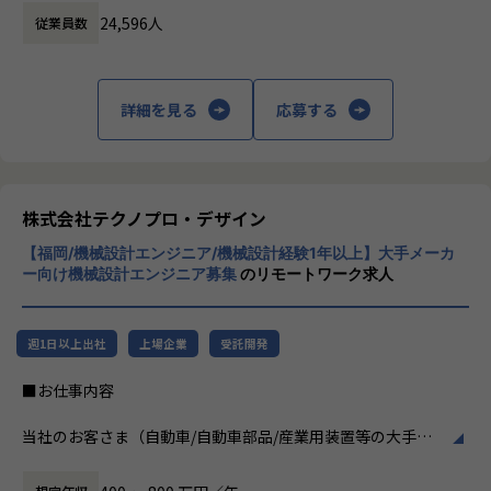
ビジネスモデルはアウトソーシング領域全域
す。
24,596人
従業員数
に渡ります。いわゆる技術者派遣と呼ばれ
さらに、体系的な教育・研修制度を通じて先端技術の習得を
る、クライアント先に当社の技術者が出向す
促進し、エンジニア一人ひとりの専門性向上と高付加価値化
る事業だけではなく、請負や受託と呼ばれる
を実現しています。
働く場所に関わらない事業支援や最新技術を
詳細を見る
応募する
用いた研究開発などを行っています。
【業務の変更の範囲】
会社の定める業務
加速度的に技術革新が進む現代社会。開発サ
イクルの短期化、製品開発の多角化や上流工
程プロジェクトの増加といった世の中で技術
株式会社テクノプロ・デザイン
者集団として価値提供を行うために、エンジ
【福岡/機械設計エンジニア/機械設計経験1年以上】大手メーカ
ニアが生涯活躍できる環境を考え事業運営を
ー向け機械設計エンジニア募集
のリモートワーク求人
行っています。
週1日以上出社
上場企業
受託開発
■お仕事内容
当社のお客さま（自動車/自動車部品/産業用装置等の大手メ
ーカー）の開発現場で、機械設計エンジニアとして、3DCAD
を用いた製品・装置等の機構・筐体設計、及び解析業務など