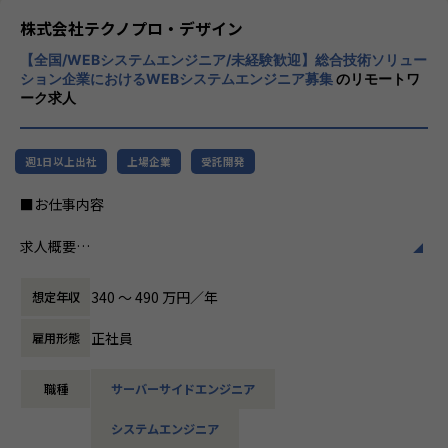
程プロジェクトの増加といった世の中で技術
株式会社テクノプロ・デザイン
者集団として価値提供を行うために、エンジ
【全国/WEBシステムエンジニア/未経験歓迎】総合技術ソリュー
ニアが生涯活躍できる環境を考え事業運営を
ション企業におけるWEBシステムエンジニア募集
のリモートワ
行っています。
ーク求人
週1日以上出社
上場企業
受託開発
■お仕事内容
求人概要
【WEBシステムエンジニアコース】
340 〜 490 万円／年
想定年収
当社は「メーカー」や「自治体」を主要顧客としており、メ
ーカー向けWEBシステムや行政向け総合システムといった、
正社員
雇用形態
専門システムを取り扱うことが多くあります。
皆さまには研修を通して、バックエンドのシステム開発エン
職種
サーバーサイドエンジニア
ジニアとしてのご活躍を期待し、入社後約3か月間の研修に
ご参加いただきます。
システムエンジニア