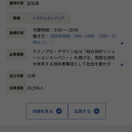
また、モデリング研修もありますので業務内でスキル習得が
正社員
雇用形態
可能です。
職種
システムエンジニア
【業務内容】
完成車両メーカーでの製品設計業務になります。
作業時間： 9:00 ～ 18:00
部品は、エンジン、吸排気部品、パワートレイン、ドライブ
勤務形態
働き方：
固定時間制（9時～18時、10時～19
トレイン、ボデー、モーター、アクセサリー関連など多種多
時など）
様になります。
時間外労働の有無： 有（月平均20時間）
テクノプロ・デザイン社は「総合技術ソリュ
企業概要
休憩時間： 60分
【テクノプロ・デザイン社について】
ーションカンパニー」を掲げる、高度な技術
当社は年間売上が1,600億円を超える国内最大の技術ソリュ
を保有する技術者集団として社会を動かすこ
ーション企業・テクノプログループを牽引する中核企業で
とを志し、活動しています。
す。
15年
設立年数
テクノプロ・デザイン社では7,500名を超えるエンジニアが
ビジネスモデルはアウトソーシング領域全域
上場企業を中心にソリューションサービスを提供していま
24,596人
従業員数
に渡ります。いわゆる技術者派遣と呼ばれ
す。
る、クライアント先に当社の技術者が出向す
る事業だけではなく、請負や受託と呼ばれる
【業務の変更の範囲】
働く場所に関わらない事業支援や最新技術を
詳細を見る
応募する
会社の定める業務
用いた研究開発などを行っています。
加速度的に技術革新が進む現代社会。開発サ
イクルの短期化、製品開発の多角化や上流工