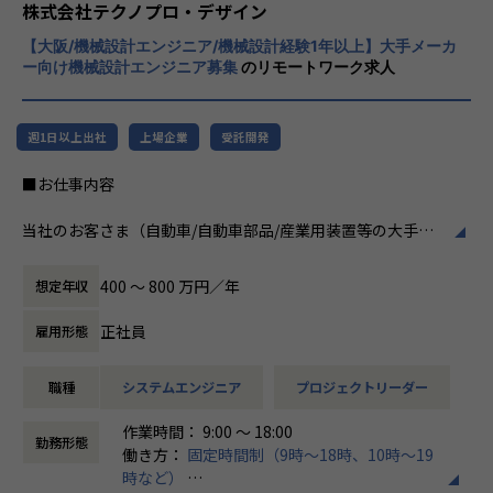
程プロジェクトの増加といった世の中で技術
株式会社テクノプロ・デザイン
者集団として価値提供を行うために、エンジ
【大阪/機械設計エンジニア/機械設計経験1年以上】大手メーカ
ニアが生涯活躍できる環境を考え事業運営を
ー向け機械設計エンジニア募集
のリモートワーク求人
行っています。
週1日以上出社
上場企業
受託開発
■お仕事内容
当社のお客さま（自動車/自動車部品/産業用装置等の大手メ
ーカー）の開発現場で、機械設計エンジニアとして、3DCAD
を用いた製品・装置等の機構・筐体設計、及び解析業務など
400 〜 800 万円／年
想定年収
の開発業務に従事していただきます。
正社員
雇用形態
例えば、、、
・【アーム型ロボット】仕様に基づいた機構設計
職種
システムエンジニア
プロジェクトリーダー
・【医療機器】樹脂成形部品の設計開発業務
・【ホバーバイクの機体】構造、機構の設計全般の取りまと
作業時間： 9:00 ～ 18:00
め
勤務形態
働き方：
固定時間制（9時～18時、10時～19
時など）
会社についての詳細