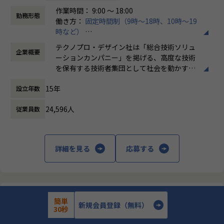
研修内容
作業時間： 9:00 ～ 18:00
プログラミングの基礎から、システム開発演習まで
勤務形態
働き方：
固定時間制（9時～18時、10時～19
時など）
■研修期間：約3ヵ月
時間外労働の有無： 有（月平均20時間）
テクノプロ・デザイン社は「総合技術ソリュ
企業概要
休憩時間： 60分
基礎知識
ーションカンパニー」を掲げる、高度な技術
Javaプログラミング
を保有する技術者集団として社会を動かすこ
HTML、CSS、データベース、Git、Junit、Linux、Spring、
とを志し、活動しています。
Spring Boot
15年
設立年数
WEBアプリケーション
ビジネスモデルはアウトソーシング領域全域
アプリケーション開発演習
24,596人
従業員数
に渡ります。いわゆる技術者派遣と呼ばれ
チーム開発演習
る、クライアント先に当社の技術者が出向す
※研修内容・期間は変更になる可能性がございます。
る事業だけではなく、請負や受託と呼ばれる
働く場所に関わらない事業支援や最新技術を
詳細を見る
応募する
配属例
用いた研究開発などを行っています。
■2025年2月入社/23歳/文系大学卒
前職はメーカーで広報・採用の仕事をしていた。
加速度的に技術革新が進む現代社会。開発サ
8か月間の自己学習（HTML,CSS,Javascript）を行い、
イクルの短期化、製品開発の多角化や上流工
ITエンジニアへの転職を希望して入社。
程プロジェクトの増加といった世の中で技術
株式会社テクノプロ・デザイン
簡単
者集団として価値提供を行うために、エンジ
新規会員登録（無料）
30秒
■配属プロジェクト
【全国/AI・DXエンジニア/PythonまたはSQL学習経験】総合技
ニアが生涯活躍できる環境を考え事業運営を
術ソリューション企業におけるAI・DXエンジニア募集
のリモー