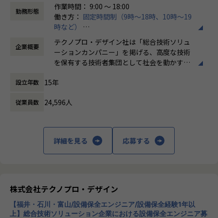
作業時間： 9:00 ～ 18:00
制御基板の回路設計・評価対応（大手自動車部品メーカー）
勤務形態
働き方：
固定時間制（9時～18時、10時～19
センサー回路の設計・検証支援（大手機械系製造メーカー）
時など）
電源回路の設計・デバッグ対応（工作機械メーカー）
時間外労働の有無： 有（月平均20時間）
基板パターン設計・部品選定支援（化学系製造メーカー）
テクノプロ・デザイン社は「総合技術ソリュ
企業概要
休憩時間： 60分
※案件は随時変動します。ご希望の業種・テーマをお聞きし
ーションカンパニー」を掲げる、高度な技術
た上でマッチングいたします。
を保有する技術者集団として社会を動かすこ
とを志し、活動しています。
【募集概要】
15年
設立年数
製造系メーカー各社のプロジェクトに参画し、アナログ・デ
ビジネスモデルはアウトソーシング領域全域
ジタル回路の設計・開発業務をご担当いただきます。自動
24,596人
従業員数
に渡ります。いわゆる技術者派遣と呼ばれ
車・機械・化学など製造系メーカーのプロジェクトにアサイ
る、クライアント先に当社の技術者が出向す
ンされるため、多様な製品・現場経験を積むことができま
る事業だけではなく、請負や受託と呼ばれる
す。
働く場所に関わらない事業支援や最新技術を
詳細を見る
応募する
用いた研究開発などを行っています。
【業務の変更の範囲】
会社の定める業務
加速度的に技術革新が進む現代社会。開発サ
イクルの短期化、製品開発の多角化や上流工
程プロジェクトの増加といった世の中で技術
株式会社テクノプロ・デザイン
者集団として価値提供を行うために、エンジ
【福井・石川・富山/設備保全エンジニア/設備保全経験1年以
ニアが生涯活躍できる環境を考え事業運営を
上】総合技術ソリューション企業における設備保全エンジニア募
行っています。