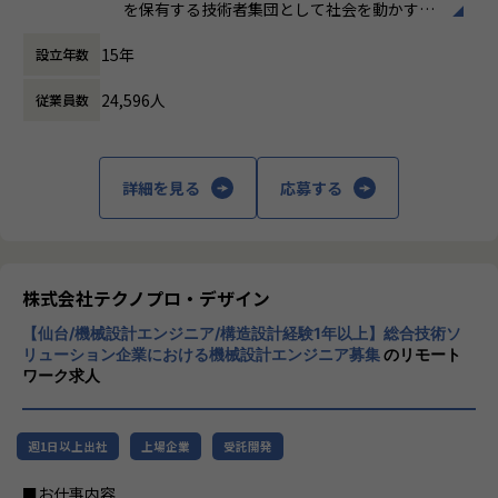
た上でマッチングいたします。
を保有する技術者集団として社会を動かすこ
とを志し、活動しています。
【募集概要】
15年
設立年数
製造系メーカー各社のプロジェクトに参画し、生産ライン・
ビジネスモデルはアウトソーシング領域全域
搬送設備・工作機械・産業ロボットなどの保全業務をご担当
24,596人
従業員数
に渡ります。いわゆる技術者派遣と呼ばれ
いただきます。自動車・電機・化学・食品加工など製造系メ
る、クライアント先に当社の技術者が出向す
ーカーのプロジェクトにアサインされるため、多様な設備・
る事業だけではなく、請負や受託と呼ばれる
現場経験を積むことができます。
働く場所に関わらない事業支援や最新技術を
詳細を見る
応募する
用いた研究開発などを行っています。
【業務の変更の範囲】
会社の定める業務
加速度的に技術革新が進む現代社会。開発サ
イクルの短期化、製品開発の多角化や上流工
程プロジェクトの増加といった世の中で技術
株式会社テクノプロ・デザイン
者集団として価値提供を行うために、エンジ
【仙台/機械設計エンジニア/構造設計経験1年以上】総合技術ソ
ニアが生涯活躍できる環境を考え事業運営を
リューション企業における機械設計エンジニア募集
のリモート
行っています。
ワーク求人
週1日以上出社
上場企業
受託開発
■お仕事内容