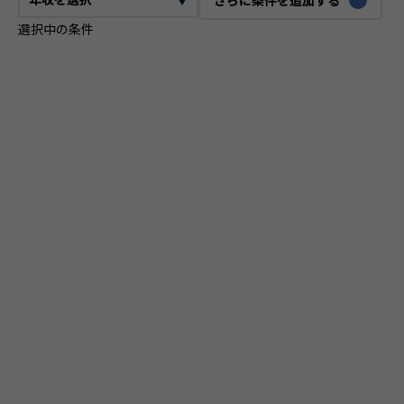
選択中の条件
CTO
VPoE
テックリード
ITコンサルタント
ITアーキテクト
プロジェクトマネージャー
プロダクトマネージャー
スクラムマスター