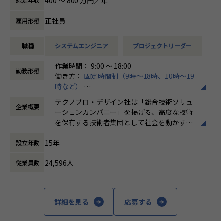
400 〜 800 万円／年
想定年収
の開発業務に従事していただきます。
正社員
雇用形態
例えば、、、
・【アーム型ロボット】仕様に基づいた機構設計
職種
システムエンジニア
プロジェクトリーダー
・【医療機器】樹脂成形部品の設計開発業務
・【ホバーバイクの機体】構造、機構の設計全般の取りまと
作業時間： 9:00 ～ 18:00
め
勤務形態
働き方：
固定時間制（9時～18時、10時～19
時など）
会社についての詳細
時間外労働の有無： 有（月平均20時間）
当社は、約8,500名のエンジニアの現場力と技術コンサルテ
テクノプロ・デザイン社は「総合技術ソリュ
企業概要
休憩時間： 60分
ィングを融合し、課題解決から価値創造までを一貫して支援
ーションカンパニー」を掲げる、高度な技術
する総合技術ソリューションカンパニーです。
を保有する技術者集団として社会を動かすこ
輸送用機器、産業用機械、精密機器、電子部品、医療機器な
とを志し、活動しています。
ど幅広い業界において、多様なプロジェクトからエンジニア
15年
設立年数
が高度な技術経験を積むことのできる環境を提供していま
ビジネスモデルはアウトソーシング領域全域
す。
24,596人
従業員数
に渡ります。いわゆる技術者派遣と呼ばれ
さらに、体系的な教育・研修制度を通じて先端技術の習得を
る、クライアント先に当社の技術者が出向す
促進し、エンジニア一人ひとりの専門性向上と高付加価値化
る事業だけではなく、請負や受託と呼ばれる
を実現しています。
働く場所に関わらない事業支援や最新技術を
詳細を見る
応募する
用いた研究開発などを行っています。
【業務の変更の範囲】