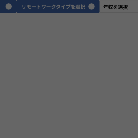
リモートワークタイプを選択
VPoE
テ
ITアーキテクト
プ
スクラムマスター
PM
プロジェクトリーダー
we
webディレクター
デ
CGデザイナー
イ
ネットワークエンジニア
サ