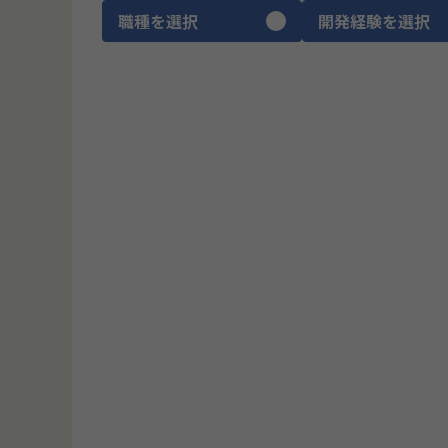
職種を選択
開発経験を選択
CTO
ITコンサルタント
プロダクトマネージャー
ブリッジSE
UIUXデザイナー
ゲームデザイナー
SRE