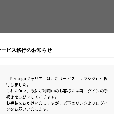
Java
Jav
Kubernetes
Lar
MySQL
Nex
Nuxt.js
Obj
Perl
Pho
サービス移行のお知らせ
PL/SQL
Pos
R
Rea
RPA(Biz Robo)
RPA
「Remoguキャリア」は、新サービス「リラシク」へ移
行しました。
Ruby on Rails
Rus
これに伴い、既にご利用中のお客様には再ログインの手
続きをお願いしております。
SAP
Sca
お手数をおかけいたしますが、以下のリンクよりログイ
Sketch
Spr
ンをお願いいたします。