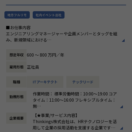
ドからバックエンド、クラウド基盤の構築・運用まで、幅広
い技術領域の案件に携わることができます。フルスタックな
地方フルリモ
社内イベント出社
エンジニアとしてスキルの幅を伸ばしていただける環境で
す。
■お仕事内容
エンジニアリングマネージャーや企画メンバーとタッグを組
■仕事の魅力
み、新規領域における
Webサービス開発、スマホアプリ開発、業務系システム、基
新たなソリューションの探索・検証、および製品版に向けた
幹系システムなど、様々なプロジェクトが豊富。ブロックチ
アーキテクチャ設計・開発全般をお任せします。
ェーン技術を活用したシステム開発やIoTシステム開発など
600 〜 800 万円／年
想定年収
最新のソリューションやテクノロジーを駆使した案件も年々
＜具体的な業務イメージ＞
増えてきています。業種やターゲットユーザー、今から立ち
正社員
雇用形態
現在はPoCフェーズのため、技術と顧客課題の両面から「本
上げるサービス・既に多くのユーザーを持つサービスなど、
当に価値のある機能・サービスは何か」
領域やビジネスフェーズが違えば、抱える課題も変わってき
職種
ITアーキテクト
テックリード
を見極める検証開発を行っています。企画と開発が一体とな
ます。フルスタックなエンジニアを目指せる環境です。
った立ち上げフェーズの少数精鋭チームにて、
高い技術力のある技術者が豊富にいるので、次はこの技術を
作業時間： 標準労働時間：10:00～19:00 コア
「顧客にどんな新しいソリューションを提供できるか」を技
やってみたいという声ややるべきという考えが出てくる風土
勤務形態
タイム：11:00～16:00 フレキシブルタイム：
術・ビジネスの両面からアプローチしていただきます。
です。世界中の最先端テクノロジーと結び付け、お客様や自
無
社のビジネスイノベーションに貢献できます。
働き方：
フレックス制（コアタイムあり）
▼新規領域におけるアーキテクチャ設計・技術選定
【★事業/サービス内容】
チームとして助け合って業務を遂行する環境。 チームワーク
企業概要
時間外労働の有無： 有（月平均15時間）
フロントエンド、バックエンド、インフラ、LLMモデル選定
Thinkings株式会社は、HRテクノロジーを活
を大切にしており、日常的なコミュニケーション、コードレ
休憩時間： 60分
など、サービス化を見据えたゼロベースからの土台作りと技
用して企業の採用活動を支援する企業です。
ビュー、スキル共有を通じて、メンバー全員が成長できるカ