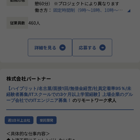
にも柔軟に対応しています。
・トラブル時は当日中に対応
憩60分） ※プロジェクトにより異なります
└問題発生時は営業とアドバイザーが即対応し、迅速に調
働き方：
固定時間制（9時～18時、10時～19
◆マネジメントにも挑戦したい方へ
整。
時など）
「PL/PMにステップアップしたい」「育成に関わる経験をし
460人
従業員数
時間外労働の有無： 有（月平均20時間）
てみたい」
・勉強会・交流会を年2回実施
休憩時間： 60分
そんな方には、キャリアの希望に応じた案件をご用意。年2
└他案件の社員ともつながれる場を用意。ナレッジ共有も活
回の面談を通じて方向性を確認しながら、段階的にマネジメ
発です。
ントスキルを磨けるようサポートします。リーダー未経験か
詳細を見る
応募する
ら活躍している社員も多数。女性管理職も在籍しており、年
【業務の変更の範囲】
齢や性別を問わずフェアに評価される環境です。
会社の定める範囲
株式会社パートナー
＜チーム組織構成＞
入社後は原則2名以上のチームに配属されるため、一人現場
【ハイブリット/名古屋/面接1回/無借金経営/社員定着率95％/未
や丸投げはないです。
経験者募集/ITスクールでの3ケ月以上学習経験】上場企業のグル
また、経験値に応じて先輩がフォローに入り、定例MTGやチ
ープ会社でのITエンジニア募集！
のリモートワーク求人
ャットで気軽に相談できる環境を整えています。
▼年齢構成
週1日以上出社
受託開発
平均年齢32.5歳
＜具体的な仕事内容＞
▼定着率
◆上流工程にチャレンジしたい方へ