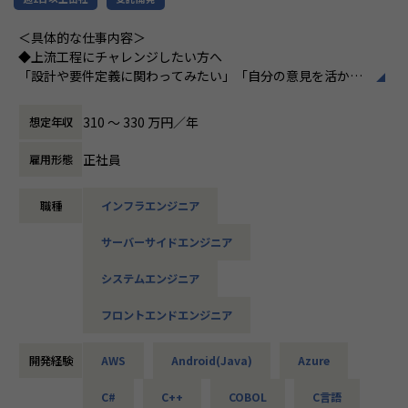
▼インフラ系
＜具体的な仕事内容＞
・ECクラウド基盤設計（AWS／VMware）
◆上流工程にチャレンジしたい方へ
・アプリ向けサーバ設計構築（Docker／Azure）
「設計や要件定義に関わってみたい」「自分の意見を活かせ
・大手クライアント向け仮想環境移行・導入（Windows／A
る環境で働きたい」
ctive Directory）
そんな方には700社以上の中からスキルや希望に合う案件を
310 〜 330 万円／年
想定年収
ご紹介しています。
たとえば、ヨガ配信アプリやECサイトの新規開発、クラウド
正社員
雇用形態
＜安心のサポート体制＞
設計など、上流フェーズから関われる案件も豊富です。ま
・教育担当が1on1でフォロー
た、配属後は営業やキャリアアドバイザーがしっかり伴走。
職種
インフラエンジニア
└配属先はチーム＋教育係体制で、すぐ相談できる環境を整
ひとりで悩まず、安心して挑戦できます。
備。
サーバーサイドエンジニア
◆落ち着いた環境で、長く働きたい方へ
・営業＆キャリアアドバイザーが伴走
当社は定着率95％と、高い水準を維持しています。リモート
システムエンジニア
└入社直後は毎月、その後は隔月で面談。業務・人間関係・
OKの案件も多く、週2～3日出社が基本。残業は月9時間ほど
キャリアを幅広く支援。
で、年間休日も124日とプライベートとの両立が可能です。
フロントエンドエンジニア
現場には教育担当がつき、月1回の面談やチャット相談も実
・チャットで気軽に相談OK
施。産休・育休の取得＆復帰率も100％と、ライフイベント
└日常的に連絡しやすく、安心して話せる関係性を構築。
開発経験
AWS
Android(Java)
Azure
にも柔軟に対応しています。
C#
C++
COBOL
C言語
・トラブル時は当日中に対応
◆マネジメントにも挑戦したい方へ