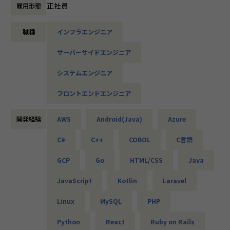
たとえば、ヨガ配信アプリやECサイトの新規開発、クラウド
正社員
雇用形態
設計など、上流フェーズから関われる案件も豊富です。ま
た、配属後は営業やキャリアアドバイザーがしっかり伴走。
職種
インフラエンジニア
ひとりで悩まず、安心して挑戦できます。
サーバーサイドエンジニア
◆落ち着いた環境で、長く働きたい方へ
当社は定着率95％と、高い水準を維持しています。リモート
システムエンジニア
OKの案件も多く、週2～3日出社が基本。残業は月9時間ほど
で、年間休日も124日とプライベートとの両立が可能です。
フロントエンドエンジニア
現場には教育担当がつき、月1回の面談やチャット相談も実
施。産休・育休の取得＆復帰率も100％と、ライフイベント
開発経験
AWS
Android(Java)
Azure
にも柔軟に対応しています。
C#
C++
COBOL
C言語
◆将来的にマネジメントにも挑戦したい方へ
「PL/PMにステップアップしたい」「育成に関わる経験をし
GCP
Go
HTML/CSS
Java
てみたい」
そんな方には、キャリアの希望に応じた案件をご用意。年2
JavaScript
Kotlin
Laravel
回の面談を通じて方向性を確認しながら、段階的にマネジメ
ントスキルを磨けるようサポートします。リーダー未経験か
Linux
MySQL
PHP
ら活躍している社員も多数。女性管理職も在籍しており、年
齢や性別を問わずフェアに評価される環境です。
Python
React
Ruby on Rails