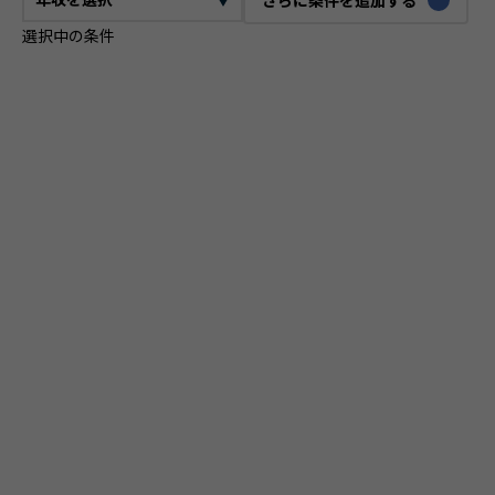
選択中の条件
CTO
VPoE
テックリード
ITコンサルタント
ITアーキテクト
プロジェクトマネージャー
プロダクトマネージャー
スクラムマスター