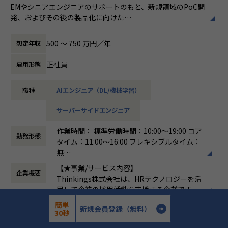
EMやシニアエンジニアのサポートのもと、新規領域のPoC開
発、およびその後の製品化に向けた
■募集背景
幅広い開発業務全般（フロントエンド、バックエンド、AIの
これまで当社は『sonar ATS by HRMOS』を中心に日本の採
実装）を担当いただきます。
用インフラとして成長を続けてきました。
500 〜 750 万円／年
想定年収
次のフェーズとして、蓄積されたプラットフォームの価値を
＜具体的な業務イメージ＞
オープンに外部へ拡張し、
正社員
雇用形態
現在はPoCフェーズのため、EMや先輩エンジニアと密にコミ
より多様で複雑な顧客課題を解決する新規領域への挑戦をス
ュニケーションを取りながら、
タートします。この挑戦を圧倒的なスピードで推し進め、
職種
AIエンジニア（DL/機械学習）
以下の業務を通じて「顧客の課題を解決する新しい仕組み
「攻める開発組織」へと進化させるため、新規事業プロダク
（ソリューション）」の検証・プロトタイプ実装を行ってい
トエンジニアチームの拡大を決定しました。
サーバーサイドエンジニア
ただきます。
現在は、自社アセットを活用した新たなソリューションの探
索・検証（PoC）を進めている最中です。
作業時間： 標準労働時間：10:00～19:00 コア
▼新規領域の設計および実装
この構想を技術面から具現化し、将来的には新たなサービス
勤務形態
タイム：11:00～16:00 フレキシブルタイム：
全般フロントエンド、バックエンド、データモデリングな
としてスケールさせていくコアメンバーとして、シニアエン
無
ど、まずはご自身の得意な技術領域からスタートし、
ジニアを募集します。
働き方：
フレックス制（コアタイムあり）
徐々に幅を広げながらスピード感を持ってプロトタイプを形
【★事業/サービス内容】
企業概要
時間外労働の有無： 有（月平均15時間）
にしていきます。
Thinkings株式会社は、HRテクノロジーを活
休憩時間： 60分
用して企業の採用活動を支援する企業です。
■配属・チーム構成・フォロー体制
▼生成AIを活用した機能の立案・実装
主力製品である「sonar ATS」は、SaaS型の
｜配属部門・チーム
簡単
新規会員登録（無料）
生成AIをプロダクトに組み込み、顧客課題を解決する新しい
7年
設立年数
採用管理システムで、企業が効率的かつ効果
Tech&Design Center > Product Management Dept. > PoC
30秒
価値を生み出すための開発
的に採用プロセスを管理できるようサポート
Team