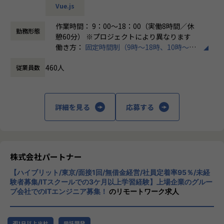
Vue.js
＜チーム組織構成＞
・チャットで気軽に相談OK
入社後は原則2名以上のチームに配属されるため、一人現場
作業時間： 9：00～18：00（実働8時間／休
└日常的に連絡しやすく、安心して話せる関係性を構築。
勤務形態
や丸投げはないです。
憩60分） ※プロジェクトにより異なります
また、経験値に応じて先輩がフォローに入り、定例MTGやチ
働き方：
固定時間制（9時～18時、10時～19
・トラブル時は当日中に対応
ャットで気軽に相談できる環境を整えています。
時など）
└問題発生時は営業とアドバイザーが即対応し、迅速に調
460人
従業員数
時間外労働の有無： 有（月平均20時間）
整。
▼年齢構成
休憩時間： 60分
平均年齢32.5歳
・勉強会・交流会を年2回実施
└他案件の社員ともつながれる場を用意。ナレッジ共有も活
詳細を見る
応募する
▼定着率
発です。
95％（2024年8月時点／1年以内）
【業務の変更の範囲】
会社の定める範囲
＜その他プロジェクト事例＞
株式会社パートナー
▼開発系
・オンラインヨガプラットフォームの要件定義・設計（Rub
【ハイブリット/東京/面接1回/無借金経営/社員定着率95％/未経
y／Vue／AWS）
験者募集/ITスクールでの3ケ月以上学習経験】上場企業のグルー
・自社ECサイトの新規立ち上げ（要件定義～運用／TypeScr
プ会社でのITエンジニア募集！
のリモートワーク求人
ipt、GCP）
・大手メーカー向け製造システムの業務改善プロジェクト
（C#／Python）
週1日以上出社
受託開発