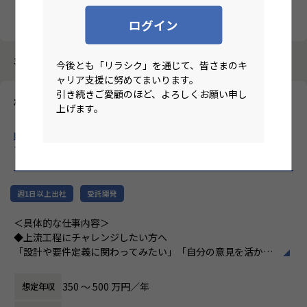
クリア
検索
ログイン
3987件中 11件～20件
今後とも「リラシク」を通じて、皆さまのキ
ャリア支援に努めてまいります。
引き続きご愛顧のほど、よろしくお願い申し
株式会社パートナー
上げます。
【ハイブリット/大阪/面接1回/無借金経営/社員定着率95％/微経
験枠/IT実務6ケ月以上】上場企業のグループ会社でのITエンジニ
ア募集！
のリモートワーク求人
週1日以上出社
受託開発
＜具体的な仕事内容＞
◆上流工程にチャレンジしたい方へ
「設計や要件定義に関わってみたい」「自分の意見を活かせ
る環境で働きたい」
そんな方には700社以上の中からスキルや希望に合う案件を
350 〜 500 万円／年
想定年収
ご紹介しています。