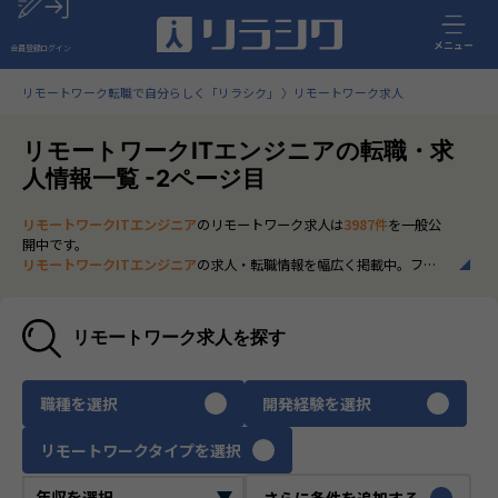
メニュー
会員登録
ログイン
リモートワーク転職で自分らしく「リラシク」
リモートワーク求人
リモートワークITエンジニアの転職・求
人情報一覧 -2ページ目
リモートワークITエンジニア
のリモートワーク求人は
3987件
を一般公
開中です。
リモートワークITエンジニア
の求人・転職情報を幅広く掲載中。フル
リモートから一部在宅勤務まで、全国の正社員ポジションを多数ご紹
介。最新の市場動向やキャリア形成に役立つ情報もあわせてチェック
できます。
リモートワーク求人を探す
いち早く、多くの選択肢から
リモートワークITエンジニア
のリモート
ワーク求人を選びたい方は、30秒で完結する無料の
会員登録
へお進み
ください。
職種を選択
開発経験を選択
リモートワークタイプを選択
さらに条件を追加する