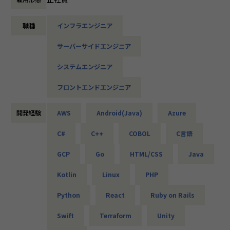
・オンラインヨガプラットフォームの要件定義・設計（Rub
設計など、上流フェーズから関われる案件も豊富です。ま
y／Vue／AWS）
た、配属後は営業やキャリアアドバイザーがしっかり伴走。
・自社ECサイトの新規立ち上げ（要件定義～運用／TypeScr
職種
インフラエンジニア
ひとりで悩まず、安心して挑戦できます。
ipt、GCP）
・大手メーカー向け製造システムの業務改善プロジェクト
サーバーサイドエンジニア
◆落ち着いた環境で、長く働きたい方へ
（C#／Python）
当社は定着率95％と、高い水準を維持しています。リモート
システムエンジニア
OKの案件も多く、週2～3日出社が基本。残業は月9時間ほど
▼インフラ系
で、年間休日も124日とプライベートとの両立が可能です。
フロントエンドエンジニア
・ECクラウド基盤設計（AWS／VMware）
現場には教育担当がつき、月1回の面談やチャット相談も実
・アプリ向けサーバ設計構築（Docker／Azure）
施。産休・育休の取得＆復帰率も100％と、ライフイベント
・大手クライアント向け仮想環境移行・導入（Windows／A
開発経験
AWS
Android(Java)
Azure
にも柔軟に対応しています。
ctive Directory）
C#
C++
COBOL
C言語
◆マネジメントにも挑戦したい方へ
「PL/PMにステップアップしたい」「育成に関わる経験をし
＜安心のサポート体制＞
GCP
Go
HTML/CSS
Java
てみたい」
・教育担当が1on1でフォロー
そんな方には、キャリアの希望に応じた案件をご用意。年2
Kotlin
Linux
PHP
└配属先はチーム＋教育係体制で、すぐ相談できる環境を整
回の面談を通じて方向性を確認しながら、段階的にマネジメ
備。
ントスキルを磨けるようサポートします。リーダー未経験か
Python
React
Ruby on Rails
ら活躍している社員も多数。女性管理職も在籍しており、年
・営業＆キャリアアドバイザーが伴走
齢や性別を問わずフェアに評価される環境です。
Swift
Terraform
Unity
└入社直後は毎月、その後は隔月で面談。業務・人間関係・
キャリアを幅広く支援。