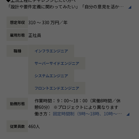
95％（2024年8月時点／1年以内）
「設計や要件定義に関わってみたい」「自分の意見を活かせ
る環境で働きたい」
そんな方には700社以上の中からスキルや希望に合う案件を
310 〜 330 万円／年
想定年収
＜その他プロジェクト事例＞
ご紹介しています。
▼開発系
たとえば、ヨガ配信アプリやECサイトの新規開発、クラウド
正社員
雇用形態
・オンラインヨガプラットフォームの要件定義・設計（Rub
設計など、上流フェーズから関われる案件も豊富です。ま
y／Vue／AWS）
た、配属後は営業やキャリアアドバイザーがしっかり伴走。
・自社ECサイトの新規立ち上げ（要件定義～運用／TypeScr
職種
インフラエンジニア
ひとりで悩まず、安心して挑戦できます。
ipt、GCP）
・大手メーカー向け製造システムの業務改善プロジェクト
サーバーサイドエンジニア
◆落ち着いた環境で、長く働きたい方へ
（C#／Python）
当社は定着率95％と、高い水準を維持しています。リモート
システムエンジニア
OKの案件も多く、週2～3日出社が基本。残業は月9時間ほど
▼インフラ系
で、年間休日も124日とプライベートとの両立が可能です。
フロントエンドエンジニア
・ECクラウド基盤設計（AWS／VMware）
現場には教育担当がつき、月1回の面談やチャット相談も実
・アプリ向けサーバ設計構築（Docker／Azure）
施。産休・育休の取得＆復帰率も100％と、ライフイベント
作業時間： 9：00～18：00（実働8時間／休
・大手クライアント向け仮想環境移行・導入（Windows／A
勤務形態
にも柔軟に対応しています。
憩60分） ※プロジェクトにより異なります
ctive Directory）
働き方：
固定時間制（9時～18時、10時～19
◆マネジメントにも挑戦したい方へ
時など）
「PL/PMにステップアップしたい」「育成に関わる経験をし
460人
従業員数
時間外労働の有無： 有（月平均20時間）
＜安心のサポート体制＞
てみたい」
休憩時間： 60分
・教育担当が1on1でフォロー
そんな方には、キャリアの希望に応じた案件をご用意。年2