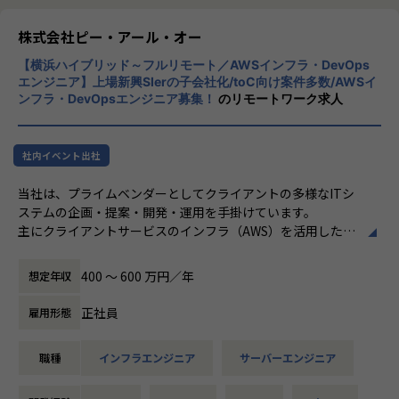
＜その他プロジェクト事例＞
株式会社ピー・アール・オー
▼開発系
・オンラインヨガプラットフォームの要件定義・設計（Rub
【横浜ハイブリッド～フルリモート／AWSインフラ・DevOps
y／Vue／AWS）
エンジニア】上場新興SIerの子会社化/toC向け案件多数/AWSイ
・自社ECサイトの新規立ち上げ（要件定義～運用／TypeScr
ンフラ・DevOpsエンジニア募集！
のリモートワーク求人
ipt、GCP）
・大手メーカー向け製造システムの業務改善プロジェクト
（C#／Python）
社内イベント出社
▼インフラ系
当社は、プライムベンダーとしてクライアントの多様なITシ
・ECクラウド基盤設計（AWS／VMware）
ステムの企画・提案・開発・運用を手掛けています。
・アプリ向けサーバ設計構築（Docker／Azure）
主にクライアントサービスのインフラ（AWS）を活用したシ
・大手クライアント向け仮想環境移行・導入（Windows／A
ステム基盤の設計・構築・運用業務をご担当いただきます。
ctive Directory）
400 〜 600 万円／年
想定年収
■具体的な業務内容
・AWSのクラウドサービスを活用したシステム基盤の設計/
正社員
雇用形態
＜安心のサポート体制＞
構築/運用
・教育担当が1on1でフォロー
・IaC（Infrastructure as Code）を活用したクラウドインフ
職種
インフラエンジニア
サーバーエンジニア
└配属先はチーム＋教育係体制で、すぐ相談できる環境を整
ラの構成管理
備。
・CI/CDパイプラインの構築・運用
・コンテナ基盤（Docker、Kubernetes等）の設計・構築