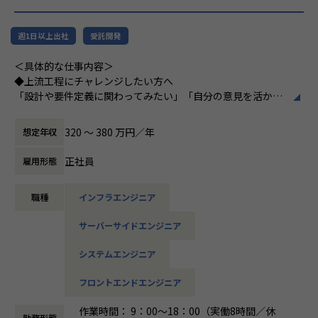
（C#／Python）
▼インフラ系
週1日以上出社
受託開発
・ECクラウド基盤設計（AWS／VMware）
＜具体的な仕事内容＞
・アプリ向けサーバ設計構築（Docker／Azure）
◆上流工程にチャレンジしたい方へ
・大手クライアント向け仮想環境移行・導入（Windows／A
「設計や要件定義に関わってみたい」「自分の意見を活かせ
ctive Directory）
る環境で働きたい」
そんな方には700社以上の中からスキルや希望に合う案件を
320 〜 380 万円／年
想定年収
ご紹介しています。
＜安心のサポート体制＞
たとえば、ヨガ配信アプリやECサイトの新規開発、クラウド
・教育担当が1on1でフォロー
正社員
雇用形態
設計など、上流フェーズから関われる案件も豊富です。ま
└配属先はチーム＋教育係体制で、すぐ相談できる環境を整
た、配属後は営業やキャリアアドバイザーがしっかり伴走。
備。
職種
インフラエンジニア
ひとりで悩まず、安心して挑戦できます。
・営業＆キャリアアドバイザーが伴走
サーバーサイドエンジニア
◆落ち着いた環境で、長く働きたい方へ
└入社直後は毎月、その後は隔月で面談。業務・人間関係・
当社は定着率95％と、高い水準を維持しています。リモート
キャリアを幅広く支援。
システムエンジニア
OKの案件も多く、週2～3日出社が基本。残業は月9時間ほど
で、年間休日も124日とプライベートとの両立が可能です。
・チャットで気軽に相談OK
フロントエンドエンジニア
現場には教育担当がつき、月1回の面談やチャット相談も実
└日常的に連絡しやすく、安心して話せる関係性を構築。
施。産休・育休の取得＆復帰率も100％と、ライフイベント
作業時間： 9：00～18：00（実働8時間／休
勤務形態