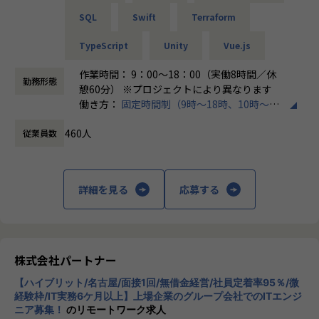
SQL
Swift
Terraform
＜チーム組織構成＞
入社後は原則2名以上のチームに配属されるため、一人現場
TypeScript
Unity
Vue.js
や丸投げはないです。
また、経験値に応じて先輩がフォローに入り、定例MTGやチ
作業時間： 9：00～18：00（実働8時間／休
勤務形態
ャットで気軽に相談できる環境を整えています。
憩60分） ※プロジェクトにより異なります
働き方：
固定時間制（9時～18時、10時～19
▼年齢構成
時など）
平均年齢32.5歳
460人
従業員数
時間外労働の有無： 有（月平均20時間）
休憩時間： 60分
▼定着率
95％（2024年8月時点／1年以内）
詳細を見る
応募する
＜その他プロジェクト事例＞
▼開発系
・オンラインヨガプラットフォームの要件定義・設計（Rub
株式会社パートナー
y／Vue／AWS）
・自社ECサイトの新規立ち上げ（要件定義～運用／TypeScr
【ハイブリット/名古屋/面接1回/無借金経営/社員定着率95％/微
ipt、GCP）
経験枠/IT実務6ケ月以上】上場企業のグループ会社でのITエンジ
ニア募集！
のリモートワーク求人
・大手メーカー向け製造システムの業務改善プロジェクト