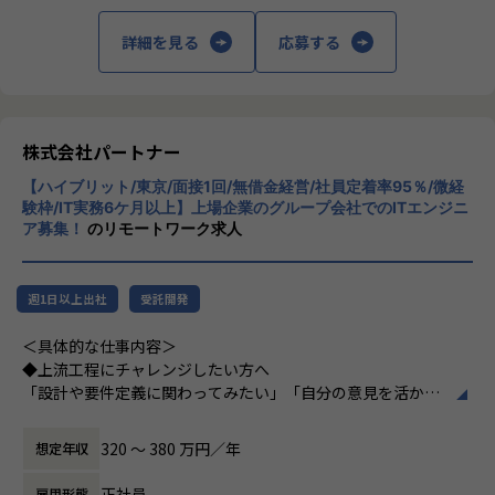
└配属先はチーム＋教育係体制で、すぐ相談できる環境を整
回の面談を通じて方向性を確認しながら、段階的にマネジメ
備。
ントスキルを磨けるようサポートします。リーダー未経験か
詳細を見る
応募する
ら活躍している社員も多数。女性管理職も在籍しており、年
・営業＆キャリアアドバイザーが伴走
齢や性別を問わずフェアに評価される環境です。
└入社直後は毎月、その後は隔月で面談。業務・人間関係・
キャリアを幅広く支援。
株式会社パートナー
＜チーム組織構成＞
・チャットで気軽に相談OK
入社後は原則2名以上のチームに配属されるため、一人現場
【ハイブリット/東京/面接1回/無借金経営/社員定着率95％/微経
└日常的に連絡しやすく、安心して話せる関係性を構築。
や丸投げはないです。
験枠/IT実務6ケ月以上】上場企業のグループ会社でのITエンジニ
また、経験値に応じて先輩がフォローに入り、定例MTGやチ
ア募集！
のリモートワーク求人
・トラブル時は当日中に対応
ャットで気軽に相談できる環境を整えています。
└問題発生時は営業とアドバイザーが即対応し、迅速に調
整。
▼年齢構成
週1日以上出社
受託開発
平均年齢32.5歳
・勉強会・交流会を年2回実施
＜具体的な仕事内容＞
└他案件の社員ともつながれる場を用意。ナレッジ共有も活
▼定着率
◆上流工程にチャレンジしたい方へ
発です。
95％（2024年8月時点／1年以内）
「設計や要件定義に関わってみたい」「自分の意見を活かせ
る環境で働きたい」
【業務の変更の範囲】
そんな方には700社以上の中からスキルや希望に合う案件を
320 〜 380 万円／年
想定年収
会社の定める範囲
＜その他プロジェクト事例＞
ご紹介しています。
▼開発系
たとえば、ヨガ配信アプリやECサイトの新規開発、クラウド
正社員
雇用形態