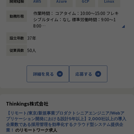
開発経験
AWS
Azure
GCP
Linux
・営業＆キャリアアドバイザーが伴走
・クラウドネイティブなアーキテクチャの設計・提案
└入社直後は毎月、その後は隔月で面談。業務・人間関係・
・Webサービス・アプリケーションのインフラ基盤の最適化
作業時間： コアタイム：10:00～15:00 フレキ
勤務形態
キャリアを幅広く支援。
など
シブルタイム：なし 標準労働時間：9:00～1
8:00
・チャットで気軽に相談OK
■案件例
働き方：
フレックス制（コアタイムあり）
└日常的に連絡しやすく、安心して話せる関係性を構築。
・ゲームプラットフォームのWebサイトサーバー構築・運用
37年
設立年数
時間外労働の有無： 有（月平均0時間～20時
プロジェクト
間）
・トラブル時は当日中に対応
・Webサイトサーバのオンプレミス→クラウド移行
50人
従業員数
休憩時間： 60分
└問題発生時は営業とアドバイザーが即対応し、迅速に調
・大規模データ向けETLツールの構築、保守、運用
整。
・AWS上でのマイクロサービス基盤の設計・構築プロジェク
ト
詳細を見る
応募する
・勉強会・交流会を年2回実施
└他案件の社員ともつながれる場を用意。ナレッジ共有も活
■キャリアアップを全力で応援！
発です。
個人の希望やキャリア形成を重視したプロジェクトアサイン
をしています。半期ごとの面談や定期的な1on1で「こういう
【業務の変更の範囲】
仕事をやってみたい！」「このスキルを伸ばしたい！」等、
Thinkings株式会社
会社の定める範囲
今後のキャリアやスキル形成について個人に寄り添いヒアリ
ングした上でアサイン先を決定しています。個人のスキルア
【リモート/東京/新規事業プロダクトシニアエンジニア/Webア
プリケーション開発における設計5年以上】2,000社以上の導入
ップ、キャリアパスに出来る限り添えるように、ひとりひと
企業数である採用管理を効率化するクラウド型システム提供企
りと向き合っています！
業！
のリモートワーク求人
多様なクライアントやプロジェクトを通じて、フロントエン