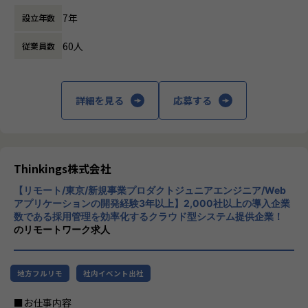
術的な意思決定。
主力製品である「sonar ATS」は、SaaS型の
ルチャーがあります。
7年
設立年数
採用管理システムで、企業が効率的かつ効果
昨年度有給取得率８０％以上。プライベートも充実し、やり
▼生成AIを活用した機能・サービスの立案、プロトタイプ実
的に採用プロセスを管理できるようサポート
がいのある先端技術の仕事に携わる事で、高いモチベーショ
装
60人
従業員数
します。sonar ATSは、応募者の管理、面接
ンと安定した納得の給与も得ることが可能です。
最新のAI技術を用いて、顧客の「不」を根本から解消する仕
のスケジューリング、評価の記録など、採用
IT系の資格取得を支援。資格取得のための支援制度が充実し
組みの考案とスピーディーな実装。
活動全般を一元管理できる機能を提供してい
ています。
ます。また、AIを活用したエントリーシート
詳細を見る
応募する
▼ビジネスサイド（PdM・経営層）と連携した技術的アプロ
選考支援機能も搭載しており、企業の採用活
【業務の変更の範囲】
ーチの策定
動をさらに効率化します。
無
ビジネス要件を受け身でこなすのではなく、目的を共有し、
【★社風/文化】
課題解決のための最適なアプローチを共に創り上げる。
Thinkingsの社風は、革新と協力を重視して
います。社員一人ひとりが主体的に行動し、
Thinkings株式会社
このフェーズで最も重要となるのは、「仮説と探索をいかに
新しいアイデアを積極的に提案する文化が根
素早く繰り返せるか」です。
【リモート/東京/新規事業プロダクトジュニアエンジニア/Web
付いています。また、チームワークを大切に
机上の空論やドキュメント通りの開発ではなく、実際に動く
アプリケーションの開発経験3年以上】2,000社以上の導入企業
し、互いにサポートし合う環境が整っていま
数である採用管理を効率化するクラウド型システム提供企業！
ものをスピード感を持って作り、
す。
のリモートワーク求人
顧客の反応を見ながら次のアプローチを探索し続けるサイク
【★働き方/リモートワーク】
ルを主導していただきます。
柔軟な働き方を推奨しており、リモートワー
検証の結果、価値が証明された仕組みは、将来的に新たなサ
クも積極的に取り入れております。
地方フルリモ
社内イベント出社
ービス・製品としてゼロから設計・開発を主導していただき
ます。
■お仕事内容