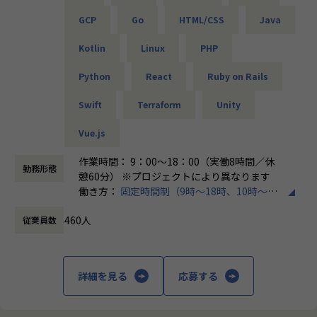
└問題発生時は営業とアドバイザーが即対応し、迅速に調
「PL/PMにステップアップしたい」「育成に関わる経験をし
GCP
Go
HTML/CSS
Java
整。
てみたい」
そんな方には、キャリアの希望に応じた案件をご用意。年2
Kotlin
Linux
PHP
・勉強会・交流会を年2回実施
回の面談を通じて方向性を確認しながら、段階的にマネジメ
└他案件の社員ともつながれる場を用意。ナレッジ共有も活
ントスキルを磨けるようサポートします。リーダー未経験か
Python
React
Ruby on Rails
発です。
ら活躍している社員も多数。女性管理職も在籍しており、年
齢や性別を問わずフェアに評価される環境です。
Swift
Terraform
Unity
【業務の変更の範囲】
会社の定める範囲
Vue.js
＜チーム組織構成＞
入社後は原則2名以上のチームに配属されるため、一人現場
作業時間： 9：00～18：00（実働8時間／休
勤務形態
や丸投げはないです。
憩60分） ※プロジェクトにより異なります
また、経験値に応じて先輩がフォローに入り、定例MTGやチ
働き方：
固定時間制（9時～18時、10時～19
ャットで気軽に相談できる環境を整えています。
時など）
460人
従業員数
時間外労働の有無： 有（月平均20時間）
▼年齢構成
休憩時間： 60分
平均年齢32.5歳
詳細を見る
応募する
▼定着率
95％（2024年8月時点／1年以内）