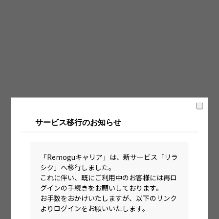
固定時間制（9時～18時、10時～19時など）
フレックス制（コアタイムあり）
フルフレックス制
裁量労働制
語学・国籍から探す
英語力必須
サービス移行のお知らせ
英語力尚可（英語活用環境あり）
外国籍の方OK
「Remoguキャリア」は、新サービス「リラ
シク」へ移行しました。
これに伴い、既にご利用中のお客様には再ロ
グインの手続きをお願いしております。
お手数をおかけいたしますが、以下のリンク
よりログインをお願いいたします。