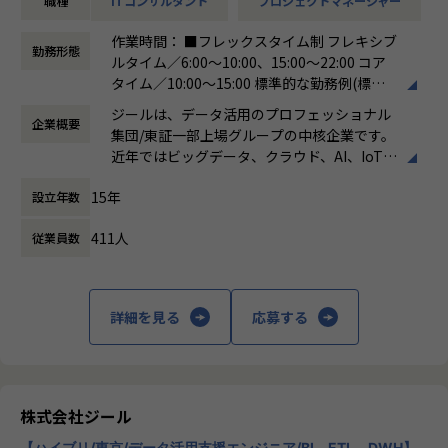
職種
ITコンサルタント
プロジェクトマネージャー
-ステアリングコミッティの設計・運営（経営層との合意
形成）
作業時間： ■フレックスタイム制 フレキシブ
-顧客との関係構築およびリレーション強化
勤務形態
ルタイム／6:00～10:00、15:00～22:00 コア
-社内外ステークホルダーとの調整・ファシリテーション
タイム／10:00～15:00 標準的な勤務例(標準
※データ領域については、専門的な開発スキルは必須では
労働時間)／9:00～18:00
なく、顧客折衝の場においてコミュニケーションが取れるレ
ジールは、データ活用のプロフェッショナル
企業概要
働き方：
フレックス制（コアタイムあり）
ベルで問題ありません。
集団/東証一部上場グループの中核企業です。
時間外労働の有無： 有（月平均19時間）
近年ではビッグデータ、クラウド、AI、IoTを
休憩時間： 60分
活用した事例も増加し、顧客のDX推進を支援
■担当頂きたいミッション
15年
設立年数
する立場にスコープを拡張しています。
・顧客と共に中長期のロードマップを策定し、新たなビジネ
ス機会を創出する
411人
従業員数
顧客の大半は大手企業となっており、30年以
・プラチナカスタマー（年間売上1億円以上）のアカウントP
上データ活用領域に特化してきたナレッジ/市
Mを担当
場からの信頼が強固な経営基盤を支えていま
・アカウントプランを策定し、営業と連携して提案〜受注ま
す。
詳細を見る
応募する
でをリード
・ステアリングコミッティを通じた意思決定支援・関係強化
■Mission：専門性と技術力、高度な分析ノ
ウハウの提供
多様な企業活動の情報の価値転換というニー
■このポジションの魅力
ズに応えるため、私たちは「プロフェッショ
株式会社ジール
・顧客と「共に事業を創る」経験ができる
ナルサービスの大衆化」をミッションとして
-単発案件ではなく、中長期視点で顧客のビジネス成長に
【ハイブリ/東京/データ活用支援エンジニア/BI、ETL、DWH】