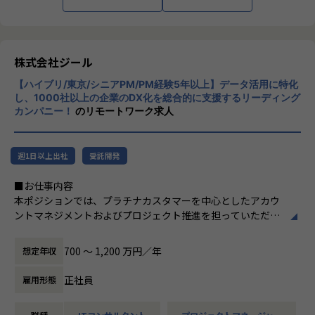
■Mission：専門性と技術力、高度な分析ノ
ウハウの提供
多様な企業活動の情報の価値転換というニー
ズに応えるため、私たちは「プロフェッショ
株式会社ジール
ナルサービスの大衆化」をミッションとして
【ハイブリ/東京/シニアPM/PM経験5年以上】データ活用に特化
掲げております。高い専門性を持った技術
し、1000社以上の企業のDX化を総合的に支援するリーディング
力、深い経験から得られた多様性のある高度
カンパニー！
のリモートワーク求人
な分析力をハイクオリティ＆ローコストで提
供することで、企業の競争優位確保に貢献す
ることを私たちは使命としております。
週1日以上出社
受託開発
■Vision：100年企業の創造
■お仕事内容
私たちはビジョンとして「100年企業の創
本ポジションでは、プラチナカスタマーを中心としたアカウ
造」を掲げて、理想企業の創造に向け、「社
ントマネジメントおよびプロジェクト推進を担っていただき
員全員が燃える会社」を目指しています。理
ます。
想企業とは「他者貢献」を通して誰よりも発
-担当顧客に対するアカウントプランの策定・実行
展する企業です。そして、社員全員が燃え続
700 〜 1,200 万円／年
想定年収
-顧客の経営・事業課題を踏まえた中長期ロードマップの
ける会社が「100年企業」であると信じてい
共同策定
ます。お客様に対する長期的な貢献を果たす
正社員
雇用形態
-営業部門と連携した提案活動および受注に向けたアクシ
ことに最大の意義をもって事業活動に取り組
ョン推進
んで参ります。