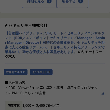
詳細を見る
応募する
特定プロダクトの運用担当ではなく、オープングループ全体
のインフラ・セキュリティ・監視の標準を自ら定義していく
ポジションです。
複数プロダクトを横断するからこそ、技術選定や仕組みづく
りの裁量と影響範囲が大きいことが特徴です。
AIセキュリティ株式会社
【首都圏ハイブリッド～フルリモート／セキュリティコンサルタ
■0→1フェーズの面白さ
ント（EDR／エンドポイントセキュリティ）／Manager・Senio
セキュリティガバナンス、監視・オブザーバビリティ基盤、I
r Manager・Director】AI時代の企業変革を、セキュリティを起
aC による自動化など、これから整備していくテーマが揃って
点に支える総合ファームへ。｜セキュリティ特化フリーランスで
います。既存の仕組みを維持するのではなく、自分の手で土
業界No.1。確かな実績と人材基盤があります。
のリモートワー
台を作り上げる経験ができます。
ク求人
■マネジメントへのキャリアパス
リーダー候補として、技術方針の策定・標準化・メンバー育
首都圏フルリモ
週1日以上出社
成にも携わります。スペシャリストとマネジメントの両方の
道が拓けるポジションです。
■お仕事内容
・EDR（CrowdStrike等）導入・移行・運用支援プロジェク
■身に付く・期待する、知識・スキル・能力
トのPM／PLとしての統括
・マルチプロダクト／マルチクラウドの設計力：単一環境に
・顧客のエンドポイントセキュリティ方針・アーキテクチャ
とどまらない、横断的なアーキテクチャ設計の視座
の構想策定、設計のリード
1,000 〜 2,400 万円／年
想定年収
・DevSecOps／シフトレフトの実践 ：CI/CDにセキュリティ
・SOC／MDR運用設計、インシデント対応（IR）体制構築の