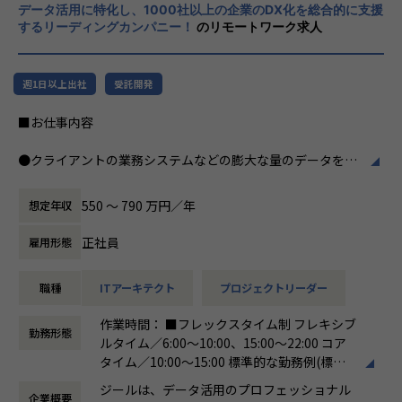
・テクニカルサポートチーム
データ活用に特化し、1000社以上の企業のDX化を総合的に支援
力、深い経験から得られた多様性のある高度
するリーディングカンパニー！
のリモートワーク求人
な分析力をハイクオリティ＆ローコストで提
◎カルチャー
供することで、企業の競争優位確保に貢献す
・2022年に新規に立ち上げたプロジェクトです
ることを私たちは使命としております。
・組織拡大へ向けてチーム化を進めています
週1日以上出社
受託開発
・幅広い年齢層や男女問わずエンジニアが活躍しており、フ
■Vision：100年企業の創造
ラットで多様性のあるチームです。
■お仕事内容
私たちはビジョンとして「100年企業の創
・Zscaler、CrowdStrike、Oktaのリセラーパートナーのた
造」を掲げて、理想企業の創造に向け、「社
め、学習トレーニングや検証環境が充実しており、技術スキ
●クライアントの業務システムなどの膨大な量のデータを蓄
員全員が燃える会社」を目指しています。理
ルを身に付けたい学習意欲の高い方は知識をつけやすい環境
積・加工・分析し、経営層の意思決定に活用する BI(Busines
想企業とは「他者貢献」を通して誰よりも発
です。
s Intelligence)を含むデータプラットフォームの導入から実
展する企業です。そして、社員全員が燃え続
550 〜 790 万円／年
想定年収
行支援までを行っています。
ける会社が「100年企業」であると信じてい
◎業務環境
ます。お客様に対する長期的な貢献を果たす
正社員
雇用形態
・自宅からのリモートワークが中心ですが、アサイン案件次
●クライアントの要望に沿ったデータプラットフォームの企
ことに最大の意義をもって事業活動に取り組
第では打合せや提案活動による客先訪問、作業フェーズでは
画、設計、実装まで、プロジェクトに一気通貫で関わって頂
んで参ります。
データーセンターやお客様拠点での夜間作業が発生する場合
職種
ITアーキテクト
プロジェクトリーダー
きます。
があります。
●主に要件定義からテストまでお任せします。開発だけでな
作業時間： ■フレックスタイム制 フレキシブ
・お客様環境とは別に、0-WAN独自の検証環境もあり、必要
く、DB、インフラ、プロジェクト管理、エンドユーザーと
勤務形態
ルタイム／6:00～10:00、15:00～22:00 コア
に応じて利用することが出来ます。
のコミュニケーション能力など、幅広い経験に基づくスキル
タイム／10:00～15:00 標準的な勤務例(標準
・チームメンバーのバックグラウンドを活かして、多様な視
アップ・キャリアアップが可能な環境です。
労働時間)／9:00～18:00
点から意見を出し、品質を高めています
●エンドユーザー様と直接やり取りをする立場であり、要件
ジールは、データ活用のプロフェッショナル
企業概要
働き方：
フレックス制（コアタイムあり）