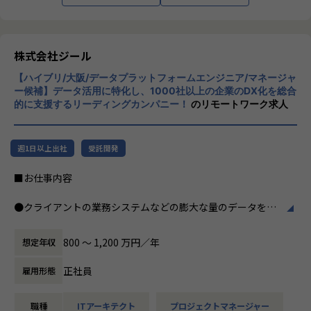
つ幅広い世代が集まった多様性の高いチームです。
※男女比 3:1 とバランスの取れたチーム構成
インフラエンジニア：13名
株式会社ジール
セキュリティエンジニア：2名
開発：1名
【ハイブリ/大阪/データプラットフォームエンジニア/マネージャ
セールス&マーケティング：4名
ー候補】データ活用に特化し、1000社以上の企業のDX化を総合
営業事務：1名
的に支援するリーディングカンパニー！
のリモートワーク求人
■期待する解決したい課題
売り上げが順調に伸び、案件が増えていく中で、テクニカル
週1日以上出社
受託開発
サポートチームのとりまとめ役として活躍していただける方
が不足しております。
■お仕事内容
案件数が伸びていく中でPM/PLとして品質の高い案件遂行と
チームメンバーを牽引いただく仲間を探しています。
●クライアントの業務システムなどの膨大な量のデータを蓄
積・加工・分析し、経営層の意思決定に活用する BI(Busines
■想定されるキャリアパス
s Intelligence)と呼ばれるシステムの導入から実行支援まで
800 〜 1,200 万円／年
想定年収
チーム配属後は数ヶ月程度チームのリーダーとしてテクニカ
を行っています。またクラウドを含むデータ基盤全体のDX構
ルサポート業務を牽引頂きつつ、
想から実施します。
正社員
雇用形態
チームメンバーの様子や配属後の状況を見ながら最終的には
管理職(テクニカルサポートチームのマネージャー)としてチ
●クライアントの要望に沿ったBIツールの企画、設計、実装
ームを牽引いただきます。
職種
ITアーキテクト
プロジェクトマネージャー
まで、プロジェクトに一気通貫で関わって頂きます。