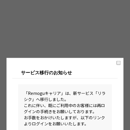
固定時間制（9時～18時、10時～19時など）
フレックス制（コアタイムあり）
フルフレックス制
裁量労働制
語学・国籍から探す
英語力必須
サービス移行のお知らせ
英語力尚可（英語活用環境あり）
外国籍の方OK
「Remoguキャリア」は、新サービス「リラ
シク」へ移行しました。
これに伴い、既にご利用中のお客様には再ロ
グインの手続きをお願いしております。
お手数をおかけいたしますが、以下のリンク
よりログインをお願いいたします。