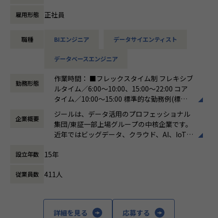
ています。
ける会社が「100年企業」であると信じてい
ます。お客様に対する長期的な貢献を果たす
正社員
雇用形態
【詳細】
ことに最大の意義をもって事業活動に取り組
●クライアントの要望に沿ったデータプラットフォームの企
んで参ります。
職種
BIエンジニア
データサイエンティスト
画、設計、実装まで、プロジェクトに一気通貫で関わってい
ただきます。
データベースエンジニア
●主に要件定義からテストまでお任せします。開発だけでな
く、DB、インフラ、プロジェクト管理、
作業時間： ■フレックスタイム制 フレキシブ
エンドユーザーとのコミュニケーション能力など、幅広い経
勤務形態
ルタイム／6:00～10:00、15:00～22:00 コア
験に基づくスキルアップ・キャリアアップが可能な環境で
タイム／10:00～15:00 標準的な勤務例(標準
す。
労働時間)／9:00～18:00
●エンドユーザー様と直接やり取りをする立場であり、要件
ジールは、データ活用のプロフェッショナル
企業概要
働き方：
フレックス制（コアタイムあり）
定義など上流工程に携われます。
集団/東証一部上場グループの中核企業です。
時間外労働の有無： 有（月平均19時間）
近年ではビッグデータ、クラウド、AI、IoTを
休憩時間： 60分
活用した事例も増加し、顧客のDX推進を支援
■募集背景
15年
設立年数
する立場にスコープを拡張しています。
データプラットフォーム導入・構築の引き合い増加に対応す
るための増員です。
411人
従業員数
顧客の大半は大手企業となっており、30年以
上データ活用領域に特化してきたナレッジ/市
【業務の変更の範囲】
場からの信頼が強固な経営基盤を支えていま
会社の規定に準ずる
す。
詳細を見る
応募する