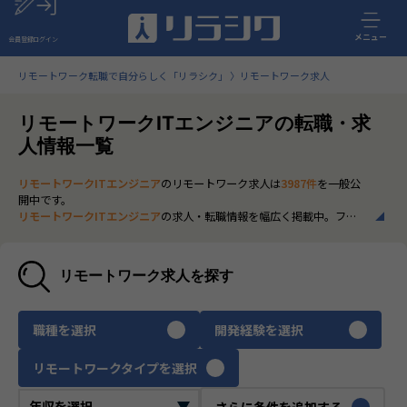
メニュー
会員登録
ログイン
リモートワーク転職で自分らしく「リラシク」
リモートワーク求人
リモートワークITエンジニアの転職・求
人情報一覧
リモートワークITエンジニア
のリモートワーク求人は
3987件
を一般公
開中です。
リモートワークITエンジニア
の求人・転職情報を幅広く掲載中。フル
リモートから一部在宅勤務まで、全国の正社員ポジションを多数ご紹
介。最新の市場動向やキャリア形成に役立つ情報もあわせてチェック
できます。
リモートワーク求人を探す
いち早く、多くの選択肢から
リモートワークITエンジニア
のリモート
ワーク求人を選びたい方は、30秒で完結する無料の
会員登録
へお進み
ください。
職種を選択
開発経験を選択
リモートワークタイプを選択
さらに条件を追加する