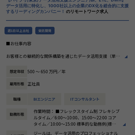
掲げております。高い専門性を持った技術
関与できます。
データ活用に特化し、1000社以上の企業のDX化を総合的に支援
力、深い経験から得られた多様性のある高度
するリーディングカンパニー！
のリモートワーク求人
・大手企業の意思決定層と直接対峙できる
な分析力をハイクオリティ＆ローコストで提
-ステアリングコミッティ等を通じ、経営層との議論・合
供することで、企業の競争優位確保に貢献す
意形成をリードします。
ることを私たちは使命としております。
・裁量の大きいアカウント経営に近い役割
週1日以上出社
受託開発
-アカウントプラン策定から案件創出・実行まで一気通貫
■Vision：100年企業の創造
■お仕事内容
で関われます。
私たちはビジョンとして「100年企業の創
・技術に縛られず価値創出に集中できる
造」を掲げて、理想企業の創造に向け、「社
お客様との継続的な関係構築を通じたデータ活用支援（単発
-データ領域の専門開発は不要。PM・ビジネス視点を活か
員全員が燃える会社」を目指しています。理
プロジェクトではなく伴走型支援）をしていただきます。
せる環境です。
想企業とは「他者貢献」を通して誰よりも発
具体的な業務内容は以下のとおりです。
・セカンドキャリアとしてのフィット
展する企業です。そして、社員全員が燃え続
500 〜 650 万円／年
想定年収
-ラインマネジメント経験を活かしつつ、再び顧客最前線で
ける会社が「100年企業」であると信じてい
●顧客の業務理解を深め、課題に対するデータ活用の提案・
価値発揮が可能です。
ます。お客様に対する長期的な貢献を果たす
正社員
雇用形態
実行
ことに最大の意義をもって事業活動に取り組
●DOMO（※）を利用したお客様への伴走型データ活用支援
んで参ります。
職種
BIエンジニア
ITコンサルタント
●DOMOを含む、データ統合基盤に関わる各種製品・サービ
■組織紹介（アカウントマネジメント室について）
スを用いた、データ基盤構築（データ収集、加工、蓄積）や
アカウントマネジメント室は、当社の主要顧客（エンタープ
作業時間： ■フレックスタイム制 フレキシブ
画面（ダッシュボードやレポート、帳票など）作成
ライズ企業）に対して、中長期的なビジネス価値創出を担う
勤務形態
ルタイム／6:00～10:00、15:00～22:00 コア
●PowerPoint等を用いた提案資料の作成とプレゼンテーシ
組織です。
タイム／10:00～15:00 標準的な勤務例(標準
ョン
単なるプロジェクト遂行に留まらず、顧客の経営・事業課題
労働時間)／9:00～18:00
●ベンダーとのアライアンス活動（資格取得やイベント参加
に深く入り込み、「共に事業を創るパートナー」として伴走
ジールは、データ活用のプロフェッショナル