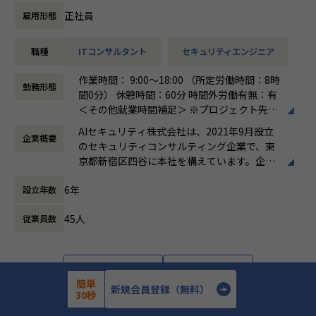
を組み込む設計・運用
支援
正社員
雇用形態
・セキュリティガバナンス構築の経験：全社統制の設計、IS
・検知ルール・運用プロセスの高度化、チューニング方針の
MS／SOC2 等の認証対応も視野に
策定と品質管理
・オブザーバビリティ基盤の設計力：監視・ログ・パフォー
職種
ITコンサルタント
セキュリティエンジニア
・ユニット（チーム）のマネジメント、メンバー育成、デリ
マンス／コスト最適化の実装
バリー品質の担保
作業時間： 9:00～18:00 （所定労働時間：8時
・技術リード・標準化・育成のマネジメントスキル：チーム
・顧客への提案活動、経営層・部門責任者への報告・折衝
勤務形態
間0分） 休憩時間：60分 時間外労働有無：有
を率いる経験
・ベンダーアライアンス（CrowdStrike）を活かした提案・
＜その他就業時間補足＞ ※プロジェクト先に
ソリューション開発
よる。 ※シニアコンサルタント以上は専門業
▼業務内容
・（Senior Manager）複数プロジェクトの同時統括、案件
AIセキュリティ株式会社は、2021年9月設立
企業概要
務型裁量労働制（みなし労働時間8時間）の
オープングループ全体のプロダクトを横断し、以下の領域を
創出・事業推進のリード
のセキュリティコンサルティング企業で、東
場合、時間外労働なし
担当いただきます。
・（Director）EDR／エンドポイント領域全体の事業・売上
京都新宿区四谷に本社を構えています。企業
働き方：
裁量労働制
責任、組織拡大と対外的なブランド構築のリード
理念として「攻め」と「守り」の両立を掲
時間外労働の有無： 有（月平均0時間～30時
クラウドインフラ
6年
設立年数
げ、企業の持続的な成長と価値向上を支援す
間）
・Google Cloud への移行対応の推進
る総合型ファームです。主な事業は、IT戦略
休憩時間： 60分
・GCP / AWS を中心としたインフラの設計・構築・運用
■このポジションの魅力
45人
従業員数
コンサルティング、サイバーセキュリティコ
・IaC による構築のコード化および自動化の促進
エンドポイント（PC・サーバー）を守る最後の砦、EDR領域
ンサルティング、AI Securityコンサルティン
のリーダーポジションです。
グ、ゼロトラスト環境の構築・運用支援、セ
セキュリティ
当社がベンダーアライアンスを結ぶCrowdStrikeを中核に、
キュリティ顧問サービス、人材紹介・採用支
・各プロダクトの脆弱性対応、セキュリティ診断、対策の実
詳細を見る
応募する
導入・構築から運用設計、
援などです。AI活用の拡大に伴うセキュリテ
簡単
行
新規会員登録（無料）
インシデント対応体制の構築までを一気通貫で担っていただ
ィリスクへの対応を強みとし、リスク管理か
30秒
・全社横断的なセキュリティ統制およびガバナンスの設計と
きます。
ら組織体制構築、人材確保まで幅広く支援し