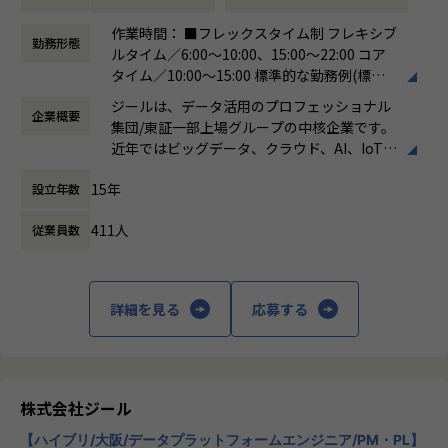
●主に要件定義からテストまでお任せします。開発だけでな
■募集部門
作業時間： ■フレックスタイム制 フレキシブ
く、DB、インフラ、プロジェクト管理、エンドユーザーと
勤務形態
当社には大きく分けて3つの事業部があり、当求人はiTOC事
ルタイム／6:00～10:00、15:00～22:00 コア
のコミュニケーション能力など、幅広い経験に基づくスキル
業部BzD部0-WANの求人となります。
タイム／10:00～15:00 標準的な勤務例(標準
アップ・キャリアアップが可能な環境です。
◎iTOC事業部
労働時間)／9:00～18:00
●エンドユーザー様と直接やり取りをする立場であり、要件
ジールは、データ活用のプロフェッショナル
キャリア/ISPの大規模ネットワークの運用～構築やコンサル
企業概要
働き方：
フレックス制（コアタイムあり）
定義など上流工程に携われます。
集団/東証一部上場グループの中核企業です。
ティングを伴うネットワークSIといったネットワーク領域の
時間外労働の有無： 有（月平均19時間）
近年ではビッグデータ、クラウド、AI、IoTを
技術支援を中心に、ゼロトラスト事業とネットワーク自動化
休憩時間： 60分
【業務の変更の範囲】
活用した事例も増加し、顧客のDX推進を支援
事業にも注力しています。
適正に応じて、会社の指示する業務への異動を命じることが
15年
設立年数
する立場にスコープを拡張しています。
ある
◎BzD部
411人
従業員数
顧客の大半は大手企業となっており、30年以
ビジネスディベロップメントの意味で、その名の通り、新し
上データ活用領域に特化してきたナレッジ/市
いビジネスを開発していくチームが集まっている部署です。
場からの信頼が強固な経営基盤を支えていま
す。
◎0-WAN
詳細を見る
応募する
0から1の立ち上げの意味と、ゼロトラストを通じて「いつで
■Mission：専門性と技術力、高度な分析ノ
もどこでもWAN(閉域網)無し(ゼロ)でセキュアに業務ができ
ウハウの提供
る環境」を提供するという信念が掛け合わさったチーム名で
多様な企業活動の情報の価値転換というニー
す。
ズに応えるため、私たちは「プロフェッショ
株式会社ジール
ナルサービスの大衆化」をミッションとして
アサイン予定のチームについて
【ハイブリ/大阪/データプラットフォームエンジニア/PM・PL】
掲げております。高い専門性を持った技術