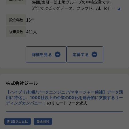
定義など上流工程に携われます。
集団/東証一部上場グループの中核企業です。
時間外労働の有無： 有（月平均19時間）
◎ワークライフバランス
近年ではビッグデータ、クラウド、AI、IoTを
休憩時間： 60分
・平均残業時間は20h/月、案件によっては夜間作業などによ
【業務の変更の範囲】
活用した事例も増加し、顧客のDX推進を支援
り残業時間が多くなる場合もあります。深夜帯には加算があ
適正に応じて、会社の指示する業務への異動を命じることが
15年
設立年数
する立場にスコープを拡張しています。
ります。
ある
・コミュニケーションは主にSlackにて行い、必要に応じて
411人
従業員数
顧客の大半は大手企業となっており、30年以
オンラインミーティングを行います。
上データ活用領域に特化してきたナレッジ/市
場からの信頼が強固な経営基盤を支えていま
◎募集部門の紹介
す。
ゼロトラスト事業の拡大～立ち上げから1年とこれからの挑
詳細を見る
応募する
戦～
■Mission：専門性と技術力、高度な分析ノ
ゼロトラスト分野で活躍するエンジニアへ ― 0-WANで挑戦
ウハウの提供
しよう
多様な企業活動の情報の価値転換というニー
ズに応えるため、私たちは「プロフェッショ
株式会社ジール
◎募集背景
ナルサービスの大衆化」をミッションとして
現在案件数も増加傾向にあり、チームメンバーの増員へ向け
【ハイブリ/札幌/データエンジニア/マネージャー候補】データ活
掲げております。高い専門性を持った技術
て一緒に働く仲間を募集しております。
用に特化し、1000社以上の企業のDX化を総合的に支援するリー
力、深い経験から得られた多様性のある高度
特にゼロトラストセキュリティに特化した事業に取り組んで
ディングカンパニー！
のリモートワーク求人
な分析力をハイクオリティ＆ローコストで提
いますので、自らの価値を高めたいネットワークエンジニア
供することで、企業の競争優位確保に貢献す
には、市場価値を高められる経験が可能です。また案件数が
ることを私たちは使命としております。
豊富なため、ゼロトラストセキュリティ案件のPM/PL経験も
週1日以上出社
受託開発
養う事が可能です。
■Vision：100年企業の創造