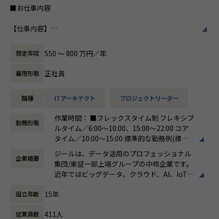
常に最新の情報をキャッチアップし、学習意欲が高く、積極
■お仕事内容
私たちはビジョンとして「100年企業の創
的に案件へチャレンジする人におすすめです。
造」を掲げて、理想企業の創造に向け、「社
【仕事内容】
員全員が燃える会社」を目指しています。理
【業務の変更の範囲】
日本企業のデジタルトランスフォーメーションの実現に貢献
想企業とは「他者貢献」を通して誰よりも発
会社の定める範囲
するため、ビックデータの活用支援を行います。データ蓄
展する企業です。そして、社員全員が燃え続
550 〜 800 万円／年
想定年収
積・加工・分析し、経営層の意思決定に活用する BI(Busines
ける会社が「100年企業」であると信じてい
s Intelligence）やAzure、AWS、GCPなどのクラウド、AI、
ます。お客様に対する長期的な貢献を果たす
正社員
雇用形態
機械学習などを含むデータプラットフォームの導入から実行
ことに最大の意義をもって事業活動に取り組
支援までを行っています。ご入社後は、新設された札幌オフ
んで参ります。
職種
ITアーキテクト
プロジェクトリーダー
ィスにて事業、そして組織拡大に貢献いただきたいと考えて
おります。
作業時間： ■フレックスタイム制 フレキシブ
勤務形態
ルタイム／6:00～10:00、15:00～22:00 コア
●直案件が多く、エンドユーザー様とのやり取りも多く発生
タイム／10:00～15:00 標準的な勤務例(標準
します。クライアントの要望に沿ったデータプラットフォー
労働時間)／9:00～18:00
ムの企画、設計、実装まで、プロジェクトに一気通貫で関わ
ジールは、データ活用のプロフェッショナル
企業概要
働き方：
フレックス制（コアタイムあり）
って頂きます。
集団/東証一部上場グループの中核企業です。
時間外労働の有無： 有（月平均19時間）
●主に要件定義からテストまでお任せします。開発だけでな
近年ではビッグデータ、クラウド、AI、IoTを
休憩時間： 60分
く、DB、インフラ、プロジェクト管理、エンドユーザーと
活用した事例も増加し、顧客のDX推進を支援
のコミュニケーション能力など、幅広い経験に基づくスキル
15年
設立年数
する立場にスコープを拡張しています。
アップ・キャリアアップが可能な環境です。
●エンドユーザー様と直接やり取りをする立場であり、要件
411人
従業員数
顧客の大半は大手企業となっており、30年以