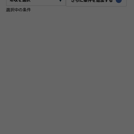
選択中の条件
CTO
VPoE
テックリード
ITコンサルタント
ITアーキテクト
プロジェクトマネージャー
プロダクトマネージャー
スクラムマスター