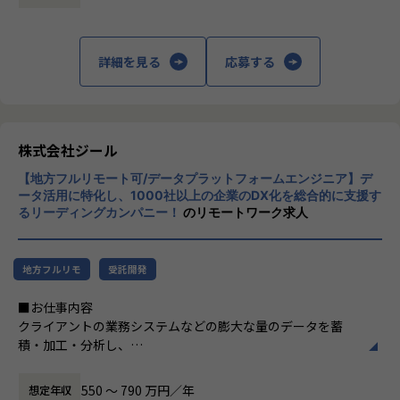
定義など上流工程に携われます。
上データ活用領域に特化してきたナレッジ/市
場からの信頼が強固な経営基盤を支えていま
【ポジションの魅力】
す。
詳細を見る
応募する
●北海道拠点でも顧客は東京本社と同様で、大手企業を中心
とした企業様のデータやDX推進に触れる機会も多く、東京で
■Mission：専門性と技術力、高度な分析ノ
はない環境でも、エンジニアとしても最先端の案件に関わり
ウハウの提供
ながらご経験を積んでいただけます。徐々に北海道エリアで
多様な企業活動の情報の価値転換というニー
の顧客開拓をはじめDX浸透に貢献いただきます。
ズに応えるため、私たちは「プロフェッショ
株式会社ジール
ナルサービスの大衆化」をミッションとして
【募集背景】
【地方フルリモート可/データプラットフォームエンジニア】デ
掲げております。高い専門性を持った技術
ジールの成長拡大、そして市場の成長性にこたえるための採
ータ活用に特化し、1000社以上の企業のDX化を総合的に支援す
力、深い経験から得られた多様性のある高度
るリーディングカンパニー！
のリモートワーク求人
用になります。働く地域を理由とした就業の制限をなくし、
な分析力をハイクオリティ＆ローコストで提
ジールにてご活躍いただける方を増員したいとう想いから、
供することで、企業の競争優位確保に貢献す
札幌オフィスを設立しました。新しい組織の立ち上げに関わ
ることを私たちは使命としております。
りつつ、大手企業のデータプラットフォーム案件の中核とな
地方フルリモ
受託開発
るメンバーを募集しています。
■Vision：100年企業の創造
■お仕事内容
私たちはビジョンとして「100年企業の創
クライアントの業務システムなどの膨大な量のデータを蓄
【業務の変更の範囲】
造」を掲げて、理想企業の創造に向け、「社
積・加工・分析し、
適正に応じて、会社の指示する業務への異動を命じることが
員全員が燃える会社」を目指しています。理
経営層の意思決定に活用する BI(Business Intelligence）を
ある
想企業とは「他者貢献」を通して誰よりも発
含むデータプラットフォームの導入から実行支援までを行っ
展する企業です。そして、社員全員が燃え続
550 〜 790 万円／年
想定年収