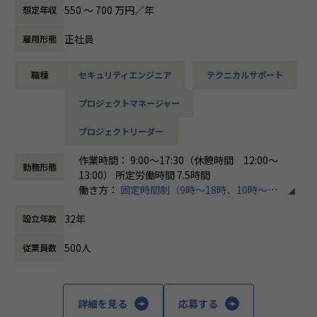
す。
550 〜 700 万円／年
想定年収
各メンバーの得意分野を組み合わせ、チームワークを重視し
てゼロトラスト事業を推進しています。
正社員
雇用形態
本求人で採用する方には、テクニカルサポートやSI案件のメ
職種
セキュリティエンジニア
テクニカルサポート
ンバー参画を通じて、エンジニアとしてのスキルアップを目
指していただきます。
プロジェクトマネージャー
エンジニアとしての高いスキルに加えて、チャレンジ精神、
未経験分野にも積極的に取り組む情熱がある方を募集してい
プロジェクトリーダー
ます。
作業時間： 9:00～17:30（休憩時間 12:00～
面接においては業務内容におけるマッチングとご自身が目指
勤務形態
13:00） 所定労働時間 7.5時間
される方向性を確認し、適切なチームへのアサインを検討し
働き方：
固定時間制（9時～18時、10時～19
ます。
時など）
採用後は、入社研修の後、下記のチームへの配属となり、業
32年
設立年数
時間外労働の有無： 有（月平均20時間）
務をお任せいたします。
休憩時間： 60分
・テクニカルサポートチーム
500人
従業員数
成長意欲が高ければ高いほど、適切に成長支援する機会(案
件)を用意します。
■メンバー構成
詳細を見る
応募する
2022年に新設されたばかりで、様々なバックグラウンドをも