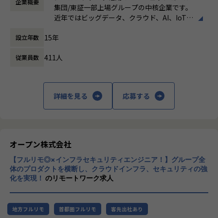
企業概要
働き方：
フレックス制（コアタイムあり）
など）
します。
集団/東証一部上場グループの中核企業です。
時間外労働の有無： 有（月平均19時間）
営業・データエンジニア・コンサルタントと密に連携しなが
近年ではビッグデータ、クラウド、AI、IoTを
休憩時間： 60分
※DOMOとは※
ら、顧客とのリレーション深化と継続的な案件創出を推進す
活用した事例も増加し、顧客のDX推進を支援
・クラウド型BIプラットフォーム。データの収集から蓄積、
ることがミッションです。
15年
設立年数
する立場にスコープを拡張しています。
可視化までオールインワンの製品
特にプラチナカスタマーに対しては、アカウント単位での戦
・BuzzというコミュケーションツールやAppsというライト
略立案・実行をリードします。
411人
従業員数
顧客の大半は大手企業となっており、30年以
バック機能など、様々な機能も有している。
上データ活用領域に特化してきたナレッジ/市
【業務の変更の範囲】
場からの信頼が強固な経営基盤を支えていま
【組織の特徴・魅力】
会社の規定に準ずる
す。
詳細を見る
応募する
・「真のデータドリブンコンサルティング」を体現すべく、
お客様の真のパートナーになることを目標としています。
■Mission：専門性と技術力、高度な分析ノ
・業務では、お客様のデータ活用を促進させることを目的
ウハウの提供
に、特定のツールに依存せず、課題に応じた柔軟なデータ活
多様な企業活動の情報の価値転換というニー
用支援サービスを提供しています。
ズに応えるため、私たちは「プロフェッショ
オープン株式会社
・プロジェクトベースではなく、お客様ベースで仕事をして
ナルサービスの大衆化」をミッションとして
いくため、よりお客様に深く入り込み「伴走型支援」として
【フルリモ◎×インフラセキュリティエンジニア！】グループ全
掲げております。高い専門性を持った技術
お客様のデータ活用を促進させることができる点が醍醐味で
体のプロダクトを横断し、クラウドインフラ、セキュリティの強
力、深い経験から得られた多様性のある高度
化を実現！
のリモートワーク求人
す。
な分析力をハイクオリティ＆ローコストで提
供することで、企業の競争優位確保に貢献す
【業務の変更の範囲】
ることを私たちは使命としております。
適正に応じて、会社の指示する業務への異動を命じることが
地方フルリモ
首都圏フルリモ
客先出社あり