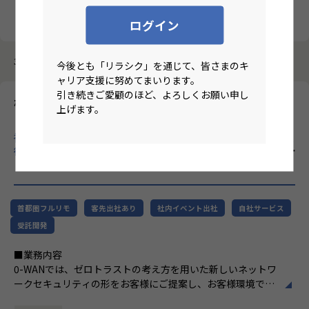
クリア
検索
ログイン
3987件中 1件～10件
今後とも「リラシク」を通じて、皆さまのキ
ャリア支援に努めてまいります。
引き続きご愛顧のほど、よろしくお願い申し
株式会社エーピーコミュニケーションズ
上げます。
【基本リモート/首都圏在住/テクニカルサポート・リーダー候
補】ITインフラ領域に特化し、クラウド・自動化・AIなど先端技
術を積極的に取り入れ、SIer業界の常識を変える企業！
のリモー
トワーク求人
首都圏フルリモ
客先出社あり
社内イベント出社
自社サービス
受託開発
■業務内容
0-WANでは、ゼロトラストの考え方を用いた新しいネットワ
ークセキュリティの形をお客様にご提案し、お客様環境でゼ
ロトラストを実現するためのさまざまな支援を行っていま