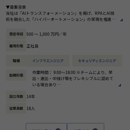
ある
■Vision：100年企業の創造
▼募集背景
私たちはビジョンとして「100年企業の創
当社は「AIトランスフォーメーション」を掲げ、RPAとAI技
造」を掲げて、理想企業の創造に向け、「社
術を融合した「ハイパーオートメーション」の実現を推進し
員全員が燃える会社」を目指しています。理
ています。新規プロダクトが続々と立ち上がる中、それらを
想企業とは「他者貢献」を通して誰よりも発
支えるインフラ基盤・セキュリティ統制・監視体制を全社横
展する企業です。そして、社員全員が燃え続
500 〜 1,000 万円／年
想定年収
断で整備・強化していくフェーズにあります。
ける会社が「100年企業」であると信じてい
現在、一部プロダクトのAWSからGoogle Cloud への移行を
ます。お客様に対する長期的な貢献を果たす
正社員
雇用形態
はじめ、各プロダクトの脆弱性対応やセキュリティガバナン
ことに最大の意義をもって事業活動に取り組
スの確立など、技術面からリードし、全社の基盤をセキュア
んで参ります。
職種
インフラエンジニア
セキュリティエンジニア
かつスケーラブルに進化させる中核メンバーを求めていま
す。
作業時間： 9:00〜18:00 ※チームにより、早
勤務形態
出・遅出・中抜け等をフレキシブルに認めて
▼求める人物像
いる場合あり
「一流であれ」「自ら仕掛ける」「ヒトをつくる」「本気を
働き方：
固定時間制（9時～18時、10時～19
楽しむ」「直観と科学」という企業文化に共感できる方
14年
設立年数
時など）
複数プロダクトを横断し、当事者意識を持って課題を完遂で
時間外労働の有無： 有（月平均10時間）
きる方
18人
従業員数
休憩時間： 60分
未整備の課題を自ら発見し、仕組みとして解決することにや
りがいを感じる方
ポジションの魅力
全社の技術基盤を「設計する」立場