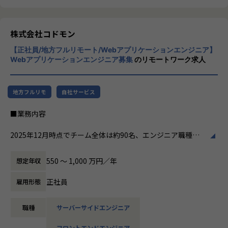
リリース後は効果測定や運用などもご担当いただきます。
クライアントのサービスに向き合いつづけ、
その先にいるカスタマーの本質的なニーズを
やりがい/魅力/醍醐味
とらえること。
株式会社コドモン
現場ではただ指示された業務を行うのではなく、プロジェク
期待を大きく超える新たな価値を共に創り出
トの目的をふまえKPIを達成するためにどのような施策を行
【正社員/地方フルリモート/Webアプリケーションエンジニア】
すこと。皆さまがサービスの成長を志したと
うべきか？施策を実施することで本当にKPIが達成できるの
Webアプリケーションエンジニア募集
のリモートワーク求人
きに、
か？といった、プロジェクトの上流からリリース後の効果測
真っ先にニジボックスを思い浮かべていただ
定までに幅広く関わる機会があります。
けることを目指しています。
約4,500万人規模のユーザを抱える大規模なメディアを通し
地方フルリモ
自社サービス
て業務を経験することは、個人として今後のキャリアアップ
にも繋げていただける大きな成長機会です。
■業務内容
共有会や勉強会を通じてさらにスキルアップをしていくこと
2025年12月時点でチーム全体は約90名、エンジニア職種は7
ができる体制が整っています。
0名ほどの規模になりました。
ナレッジ向上施策として、動画、書籍等の学習教材の購入や
エンジニア・PdM・UI/UXデザイナーといった異なる職種の
550 〜 1,000 万円／年
想定年収
カンファレンス参加を会社負担でサポート。
メンバーが同じチームに属しており、各チーム5～10名ほど
さらに、業界の牽引者をメンターとして招いた講習など、ト
で構成しています。
正社員
雇用形態
レンドのキャッチアップを見据えた取り組みも行なっていま
す。
メインプロダクト「CoDMON（コドモン）」の機能群ごとの
職種
サーバーサイドエンジニア
チームやプロジェクトチームにわかれており、それぞれのチ
★ニジボックスでのワークスタイルが分かる、ブログ記事も
ームでユーザーが解消したい課題を理解しながら、機能開発
フロントエンドエンジニア