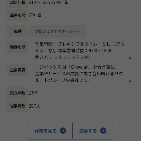
512 〜 625 万円／年
想定年収
ィアの開発ディレクションに従事する、開発ディレクターを
さらに、業界の牽引者をメンターとして招いた講習など、ト
募集しています。
レンドのキャッチアップを見据えた取り組みも行なっていま
正社員
雇用形態
す。
業務内容
職種
プロジェクトマネージャー
リクルートグループのプロダクト開発ディレクションをお任
★ニジボックスでのワークスタイルが分かる、ブログ記事も
せいたします。
ご参照ください
作業時間： フレキシブルタイム：なし コアタ
事業、ユーザー部門の担当者、プランナーと協業し、以下の
メンバーや社内の雰囲気、自由に学べてスキルアップできる
勤務形態
イム：なし 標準労働時間：9:00〜18:00
業務を担当いただきます。
環境を感じていただけたら
働き方：
フルフレックス制
嬉しいです！
時間外労働の有無： 有（月平均5時間～10時
＜企画・要件定義フェーズ＞
・【社員インタビュー】Wantedly...https://www.wantedly.c
ニジボックス は「Grow all」を合言葉に、
企業概要
間）
プロジェクトのQCDに責任を持ち、開発プロジェクトを推進
om/companies/nijibox/feed
企業やサービスの成長に向き合い続けるリク
休憩時間： 60分
いただきます。
・【メンバー執筆】Qiita...https://qiita.com/organization
ルートグループの会社です。
- サービスのエンハンス開発要件に応じたシステム要求事項
s/nijibox
UI UXデザイン・開発・データエンジニアリ
の整理
・【オフィシャルブログ】…https://nijibox.jp/blog/
17年
設立年数
ングなどを通じて、お客様のビジネスに伴走
- ユーザー体験を考慮した仕様策定
・【運営メディア】POSTD…https://postd.cc/
しています。
- エンジニアへの仕様説明
・【運営イベント】…https://nijibox.connpass.com/
297人
従業員数
「本質をつかむ創造を 期待を超える共創
＜リリース準備フェーズ＞
【業務の変更の範囲】
を」
- ユーザーに向けてのコミュニケーション設計
無
詳細を見る
応募する
- リリース後の様々なリスクへの対応計画
私たちはこの言葉を企業のVisionとしていま
す。