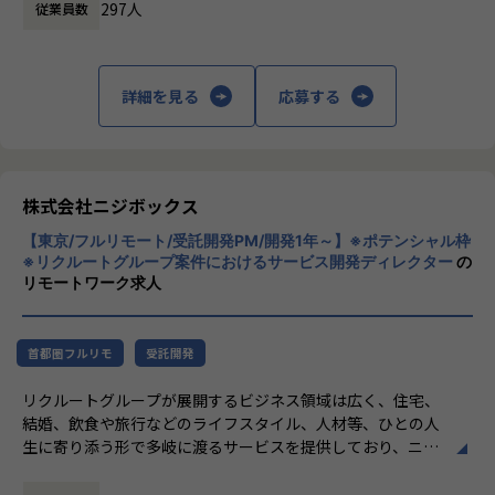
- エンジニアへの仕様説明
・【オフィシャルブログ】…https://nijibox.jp/blog/
297人
従業員数
・【運営メディア】POSTD…https://postd.cc/
「本質をつかむ創造を 期待を超える共創
＜リリース準備フェーズ＞
・【運営イベント】…https://nijibox.connpass.com/
を」
- ユーザーに向けてのコミュニケーション設計
詳細を見る
応募する
- リリース後の様々なリスクへの対応計画
【業務の変更の範囲】
私たちはこの言葉を企業のVisionとしていま
無
す。
リリース後は効果測定や運用などもご担当いただきます。
クライアントのサービスに向き合いつづけ、
その先にいるカスタマーの本質的なニーズを
やりがい/魅力/醍醐味
とらえること。
株式会社ニジボックス
現場ではただ指示された業務を行うのではなく、プロジェク
期待を大きく超える新たな価値を共に創り出
トの目的をふまえKPIを達成するためにどのような施策を行
【東京/フルリモート/受託開発PM/開発1年～】※ポテンシャル枠
すこと。皆さまがサービスの成長を志したと
うべきか？施策を実施することで本当にKPIが達成できるの
※リクルートグループ案件におけるサービス開発ディレクター
の
きに、
リモートワーク求人
か？といった、プロジェクトの上流からリリース後の効果測
真っ先にニジボックスを思い浮かべていただ
定までに幅広く関わる機会があります。
けることを目指しています。
約4,500万人規模のユーザを抱える大規模なメディアを通し
て業務を経験することは、個人として今後のキャリアアップ
首都圏フルリモ
受託開発
にも繋げていただける大きな成長機会です。
リクルートグループが展開するビジネス領域は広く、住宅、
結婚、飲食や旅行などのライフスタイル、人材等、ひとの人
共有会や勉強会を通じてさらにスキルアップをしていくこと
生に寄り添う形で多岐に渡るサービスを提供しており、ニジ
ができる体制が整っています。
ボックスはグループの一員として、SUUMOやゼクシィ、ホ
ナレッジ向上施策として、動画、書籍等の学習教材の購入や
ットペッパー、じゃらん、リクナビなどの国内最大級のメデ
カンファレンス参加を会社負担でサポート。