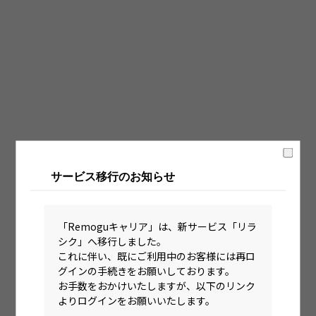
固定時間制（9時～18時、10時～19時など）
フレックス制（コアタイムあり）
フルフレックス制
裁量労働制
語学・国籍から探す
英語力必須
サービス移行のお知らせ
英語力尚可（英語活用環境あり）
外国籍の方OK
「Remoguキャリア」は、新サービス「リラ
シク」へ移行しました。
これに伴い、既にご利用中のお客様には再ロ
グインの手続きをお願いしております。
お手数をおかけいたしますが、以下のリンク
よりログインをお願いいたします。