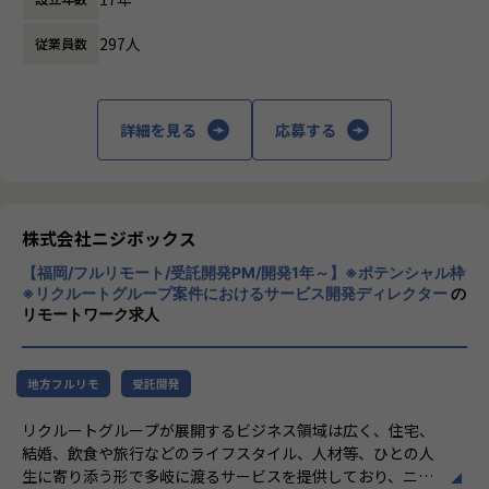
- ユーザー体験を考慮した仕様策定
しています。
- エンジニアへの仕様説明
297人
従業員数
「本質をつかむ創造を 期待を超える共創
＜リリース準備フェーズ＞
を」
- ユーザーに向けてのコミュニケーション設計
詳細を見る
応募する
- リリース後の様々なリスクへの対応計画
私たちはこの言葉を企業のVisionとしていま
す。
リリース後は効果測定や運用などもご担当いただきます。
クライアントのサービスに向き合いつづけ、
※プログラミング実装などの実際に手を動かす業務は発生し
その先にいるカスタマーの本質的なニーズを
ません。
とらえること。
株式会社ニジボックス
期待を大きく超える新たな価値を共に創り出
やりがい/魅力/醍醐味
【福岡/フルリモート/受託開発PM/開発1年～】※ポテンシャル枠
すこと。皆さまがサービスの成長を志したと
現場ではただ指示された業務を行うのではなく、プロジェク
※リクルートグループ案件におけるサービス開発ディレクター
の
きに、
リモートワーク求人
トの目的をふまえKPIを達成するためにどのような施策を行
真っ先にニジボックスを思い浮かべていただ
うべきか？施策を実施することで本当にKPIが達成できるの
けることを目指しています。
か？といった、プロジェクトの上流からリリース後の効果測
定までに幅広く関わる機会があります。
地方フルリモ
受託開発
約4,500万人規模のユーザを抱える大規模なメディアを通し
リクルートグループが展開するビジネス領域は広く、住宅、
て業務を経験することは、個人として今後のキャリアアップ
結婚、飲食や旅行などのライフスタイル、人材等、ひとの人
にも繋げていただける大きな成長機会です。
生に寄り添う形で多岐に渡るサービスを提供しており、ニジ