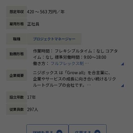
ボックスはグループの一員として、SUUMOやゼクシィ、ホ
共有会や勉強会を通じてさらにスキルアップをしていくこと
ットペッパー、じゃらん、リクナビなどの国内最大級のメデ
ができる体制が整っています。
420 〜 563 万円／年
想定年収
ィアの開発ディレクションに従事する、開発ディレクターを
ナレッジ向上施策として、動画、書籍等の学習教材の購入や
募集しています。
カンファレンス参加を会社負担でサポート。
正社員
雇用形態
さらに、業界の牽引者をメンターとして招いた講習など、ト
業務内容
レンドのキャッチアップを見据えた取り組みも行なっていま
職種
プロジェクトマネージャー
リクルートグループのプロダクト開発ディレクションをお任
す。
せいたします。
作業時間： フレキシブルタイム：なし コアタ
事業、ユーザー部門の担当者、プランナーと協業し、以下の
★ニジボックスでのワークスタイルが分かる、ブログ記事も
勤務形態
イム：なし 標準労働時間：9:00〜18:00
業務を担当いただきます。
ご参照ください
働き方：
フルフレックス制
メンバーや社内の雰囲気、自由に学べてスキルアップできる
時間外労働の有無： 有（月平均5時間～10時
＜企画・要件定義フェーズ＞
環境を感じていただけたら
ニジボックス は「Grow all」を合言葉に、
企業概要
間）
プロジェクトのQCDに責任を持ち、開発プロジェクトを推進
嬉しいです！
企業やサービスの成長に向き合い続けるリク
休憩時間： 60分
いただきます。
・【社員インタビュー】Wantedly...https://www.wantedly.c
ルートグループの会社です。
- サービスのエンハンス開発要件に応じたシステム要求事項
om/companies/nijibox/feed
UI UXデザイン・開発・データエンジニアリ
の整理
・【メンバー執筆】Qiita...https://qiita.com/organization
17年
設立年数
ングなどを通じて、お客様のビジネスに伴走
- ユーザー体験を考慮した仕様策定
s/nijibox
しています。
- エンジニアへの仕様説明
・【オフィシャルブログ】…https://nijibox.jp/blog/
297人
従業員数
・【運営メディア】POSTD…https://postd.cc/
「本質をつかむ創造を 期待を超える共創
＜リリース準備フェーズ＞
・【運営イベント】…https://nijibox.connpass.com/
を」
- ユーザーに向けてのコミュニケーション設計
詳細を見る
応募する