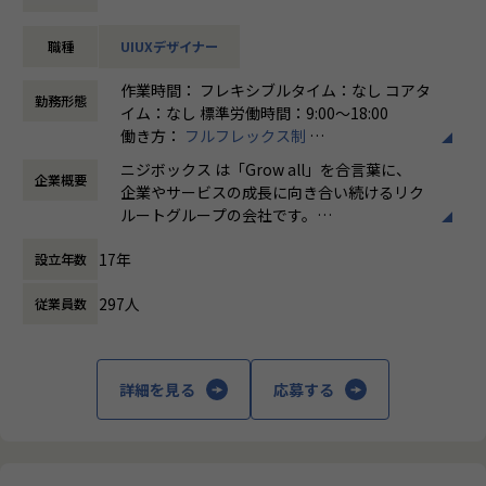
業務内容
職種
UIUXデザイナー
企画責任者やディレクター、UXデザイナー、フロントエンジ
ニアなどと協業し、Web(PC＆SP)やアプリのデザインをはじ
作業時間： フレキシブルタイム：なし コアタ
めABテストなどの施策結果も踏まえ、デザイン面からサービ
勤務形態
イム：なし 標準労働時間：9:00〜18:00
スの改善を提案、実施
働き方：
フルフレックス制
-デザイン制作(使用ツール例：figma、Sketch、Adobe X
時間外労働の有無： 有（月平均5時間～10時
D、Photoshopなど)
ニジボックス は「Grow all」を合言葉に、
企業概要
間）
品質チェック
企業やサービスの成長に向き合い続けるリク
休憩時間： 60分
施策のリリース後は、企画責任者と共に効果測定を実施
ルートグループの会社です。
やりがい/魅力/醍醐味
UI UXデザイン・開発・データエンジニアリ
現場ではただ指示された業務を行うのではなく、プロジェク
17年
設立年数
ングなどを通じて、お客様のビジネスに伴走
トの目的をふまえKPIを達成するためにどのような施策を行
しています。
うべきか？施策を実施することで本当にKPIが達成できるの
297人
従業員数
か？ といった、プロジェクトの上流から実行
「本質をつかむ創造を 期待を超える共創
後の効果測定までに関わる機会があります。
を」
約4,500万人規模のユーザを抱える大規模なメディアを通し
詳細を見る
応募する
て業務を経験することは、個人として今後のキャリアアップ
私たちはこの言葉を企業のVisionとしていま
にも繋げていただける大きな成長機会です。
す。
クライアントのサービスに向き合いつづけ、
これまでのWebやグラフィックデザイナーとしての経験を活
その先にいるカスタマーの本質的なニーズを
かし、UIデザイナーとして活躍している方も多数います。