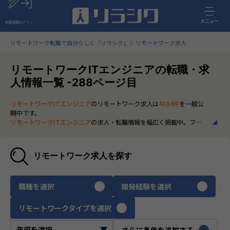
メニュー
会員登録
ログイン
リモートワーク転職で自分らしく「リラシク」
リモートワーク求人
リモートワークITエンジニアの転職・求
人情報一覧 -288ページ目
リモートワークITエンジニア
のリモートワーク求人は
4184件
を一般公
開中です。
リモートワークITエンジニア
の求人・転職情報を幅広く掲載中。フル
リモートから一部在宅勤務まで、全国の正社員ポジションを多数ご紹
介。最新の市場動向やキャリア形成に役立つ情報もあわせてチェック
できます。
リモートワーク求人を探す
いち早く、多くの選択肢から
リモートワークITエンジニア
のリモート
ワーク求人を選びたい方は、30秒で完結する無料の
会員登録
へお進み
ください。
職種を選択
開発経験を選択
リモートワークタイプを選択
さらに条件を追加する