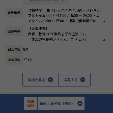
ご参照ください
や機能改善を進めています。またCoDMONを他業態施設（学
メンバーや社内の雰囲気、自由に学べてスキルアップできる
童や児童発達支援、放課後デイサービスなど）に展開するた
作業時間： ■フレックスタイム制 ・フレキシ
環境を感じていただけたら
めの機能開発も行っています。
勤務形態
ブルタイム5:00 〜 11:00 / 15:00 〜 24:00 ・コ
嬉しいです！
アタイム11:00 〜15:00 ・標準労働時間 9:0
・【社員インタビュー】Wantedly...https://www.wantedly.c
またそれらと並行し、メインプロダクトの技術的な課題への
0〜18:00
om/companies/nijibox/feed
取り組みも強化しています。例えば技術的負債に関しては、
【企業概要】
企業概要
働き方：
フレックス制（コアタイムあり）
・【メンバー執筆】Qiita...https://qiita.com/organization
現在では事業計画をもとに、負債返済の戦略とロードマップ
保育・教育のDX事業を行う企業です。
時間外労働の有無： 有（月平均20時間）
s/nijibox
を作成し、優先度を考えながら進めています。
施設運営補助システム「コドモン」
休憩時間： 60分
・【オフィシャルブログ】…https://nijibox.jp/blog/
決済代行・採用支援
・【運営メディア】POSTD…https://postd.cc/
このような新しいチャレンジやプロダクトの課題解決を、一
9年
設立年数
発育・発達・教育に関するビックデータの
・【運営イベント】…https://nijibox.connpass.com/
緒に推進していく仲間を探しています。
分析・研究
273人
従業員数
etc...
【業務の変更の範囲】
■具体的な業務内容例とやりがい
無
「すべての先生に 子どもと向き合う 時間
・ユーザーからのフィードバックをもとにした機能改善
と心のゆとりを」というコンセプトのもと、
詳細を見る
応募する
ユーザーからの改善要望やユーザーインタビューなどを通し
以下の三つの方針を軸にシステム開発・サー
て、ユーザーの課題を明確にし、プロダクトの改善に活かし
ビス提供をおこなっています。
ています。ユーザーインタビューはPdMだけで行うのではな
く、必要に応じてエンジニアも同席するので、ユーザーの課
（1）こども施設の価値向上を実現する、ICT
簡単
題を深く理解できる環境です。
ツールの提供と社会インフラの構築
新規会員登録（無料）
株式会社ニジボックス
30秒
また、これまで部としては別々だった開発チームとサポート
（2）豊かな子育てを実現する、個々の家庭
チームが、2025年7月から開発本部の中にサポート部が加わ
【中国・四国/フルリモート/言語不問・開発3年以上/受託開発】