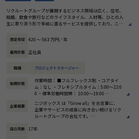
約4,500万人規模のユーザを抱える大規模なメディアを通し
リクルートグループが展開するビジネス領域は広く、住宅、
て業務を経験することは、個人として今後のキャリアアップ
結婚、飲食や旅行などのライフスタイル、人材等、ひとの人
にも繋げていただける大きな成長機会です。
生に寄り添う形で多岐に渡るサービスを提供しており、ニジ
ボックスはグループの一員として、SUUMOやゼクシィ、ホ
共有会や勉強会を通じてさらにスキルアップをしていくこと
ットペッパー、じゃらん、リクナビなどの国内最大級のメデ
ができる体制が整っています。
420 〜 563 万円／年
想定年収
ィアの開発ディレクションに従事する、開発ディレクターを
ナレッジ向上施策として、動画、書籍等の学習教材の購入や
募集しています。
カンファレンス参加を会社負担でサポート。
正社員
雇用形態
さらに、業界の牽引者をメンターとして招いた講習など、ト
業務内容
レンドのキャッチアップを見据えた取り組みも行なっていま
職種
プロジェクトマネージャー
リクルートグループのプロダクト開発ディレクションをお任
す。
せいたします。
作業時間： ■フルフレックス制 ・コアタイ
事業、ユーザー部門の担当者、プランナーと協業し、以下の
★ニジボックスでのワークスタイルが分かる、ブログ記事も
勤務形態
ム：なし ・フレキシブルタイム：5:00～22:0
業務を担当いただきます。
ご参照ください
0 ・標準労働時間帯： 10:00～19:00
メンバーや社内の雰囲気、自由に学べてスキルアップできる
働き方：
フルフレックス制
＜企画・要件定義フェーズ＞
環境を感じていただけたら
ニジボックス は「Grow all」を合言葉に、
企業概要
時間外労働の有無： 有（月平均5時間～10時
プロジェクトのQCDに責任を持ち、開発プロジェクトを推進
嬉しいです！
企業やサービスの成長に向き合い続けるリク
間）
いただきます。
・【社員インタビュー】Wantedly...https://www.wantedly.c
ルートグループの会社です。
休憩時間： 60分
- サービスのエンハンス開発要件に応じたシステム要求事項
om/companies/nijibox/feed
UI UXデザイン・開発・データエンジニアリ
の整理
・【メンバー執筆】Qiita...https://qiita.com/organization
17年
設立年数
ングなどを通じて、お客様のビジネスに伴走
- ユーザー体験を考慮した仕様策定
s/nijibox
しています。