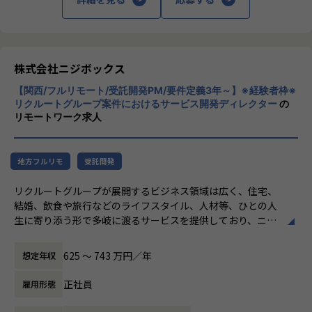
- リリース後の様々なリスクへの対応計画
【業務の変更の範囲】
私たちはこの言葉を企業のVisionとしていま
無
す。
リリース後は効果測定や運用などもご担当いただきます。
クライアントのサービスに向き合いつづけ、
その先にいるカスタマーの本質的なニーズを
やりがい/魅力/醍醐味
とらえること。
株式会社ニジボックス
現場ではただ指示された業務を行うのではなく、プロジェク
期待を大きく超える新たな価値を共に創り出
トの目的をふまえKPIを達成するためにどのような施策を行
【関西/フルリモート/受託開発PM/要件定義3年～】※経験者枠※
すこと。皆さまがサービスの成長を志したと
うべきか？施策を実施することで本当にKPIが達成できるの
リクルートグループ案件におけるサービス開発ディレクター
の
きに、
リモートワーク求人
か？といった、プロジェクトの上流からリリース後の効果測
真っ先にニジボックスを思い浮かべていただ
定までに幅広く関わる機会があります。
けることを目指しています。
約4,500万人規模のユーザを抱える大規模なメディアを通し
て業務を経験することは、個人として今後のキャリアアップ
地方フルリモ
受託開発
にも繋げていただける大きな成長機会です。
リクルートグループが展開するビジネス領域は広く、住宅、
結婚、飲食や旅行などのライフスタイル、人材等、ひとの人
共有会や勉強会を通じてさらにスキルアップをしていくこと
生に寄り添う形で多岐に渡るサービスを提供しており、ニジ
ができる体制が整っています。
ボックスはグループの一員として、SUUMOやゼクシィ、ホ
ナレッジ向上施策として、動画、書籍等の学習教材の購入や
ットペッパー、じゃらん、リクナビなどの国内最大級のメデ
カンファレンス参加を会社負担でサポート。
625 〜 743 万円／年
想定年収
ィアの開発ディレクションに従事する、開発ディレクターを
さらに、業界の牽引者をメンターとして招いた講習など、ト
募集しています。
レンドのキャッチアップを見据えた取り組みも行なっていま
正社員
雇用形態
す。
業務内容