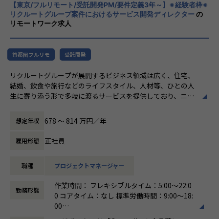
やりがい/魅力/醍醐味
【東京/フルリモート/受託開発PM/要件定義3年～】※経験者枠※
すこと。皆さまがサービスの成長を志したと
現場ではただ指示された業務を行うのではなく、プロジェク
リクルートグループ案件におけるサービス開発ディレクター
の
きに、
リモートワーク求人
トの目的をふまえKPIを達成するためにどのような施策を行
真っ先にニジボックスを思い浮かべていただ
うべきか？施策を実施することで本当にKPIが達成できるの
けることを目指しています。
か？といった、プロジェクトの上流からリリース後の効果測
定までに幅広く関わる機会があります。
首都圏フルリモ
受託開発
約4,500万人規模のユーザを抱える大規模なメディアを通し
リクルートグループが展開するビジネス領域は広く、住宅、
て業務を経験することは、個人として今後のキャリアアップ
結婚、飲食や旅行などのライフスタイル、人材等、ひとの人
にも繋げていただける大きな成長機会です。
生に寄り添う形で多岐に渡るサービスを提供しており、ニジ
ボックスはグループの一員として、SUUMOやゼクシィ、ホ
共有会や勉強会を通じてさらにスキルアップをしていくこと
ットペッパー、じゃらん、リクナビなどの国内最大級のメデ
ができる体制が整っています。
678 〜 814 万円／年
想定年収
ィアの開発ディレクションに従事する、開発ディレクターを
ナレッジ向上施策として、動画、書籍等の学習教材の購入や
募集しています。
カンファレンス参加を会社負担でサポート。
正社員
雇用形態
さらに、業界の牽引者をメンターとして招いた講習など、ト
業務内容
レンドのキャッチアップを見据えた取り組みも行なっていま
職種
プロジェクトマネージャー
リクルートグループのプロダクト開発ディレクションをお任
す。
せいたします。
作業時間： フレキシブルタイム：5:00～22:0
事業、ユーザー部門の担当者、プランナーと協業し、以下の
★ニジボックスでのワークスタイルが分かる、ブログ記事も
勤務形態
0 コアタイム：なし 標準労働時間：9:00〜18:
業務を担当いただきます。
ご参照ください
00
メンバーや社内の雰囲気、自由に学べてスキルアップできる
働き方：
フルフレックス制
＜企画・要件定義フェーズ＞