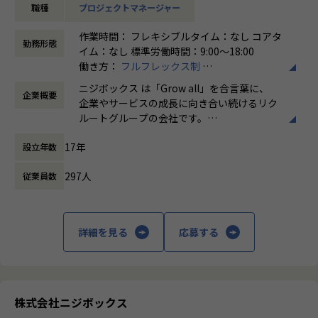
職種
プロジェクトマネージャー
リクルートグループのプロダクト開発ディレクションをお任
★ニジボックスでのワークスタイルが分かる、ブログ記事も
せいたします。
ご参照ください
作業時間： フレキシブルタイム：なし コアタ
事業、ユーザー部門の担当者、プランナーと協業し、以下の
メンバーや社内の雰囲気、自由に学べてスキルアップできる
勤務形態
イム：なし 標準労働時間：9:00〜18:00
業務を担当いただきます。
環境を感じていただけたら
働き方：
フルフレックス制
嬉しいです！
時間外労働の有無： 有（月平均5時間～10時
＜企画・要件定義フェーズ＞
・【社員インタビュー】Wantedly...https://www.wantedly.c
ニジボックス は「Grow all」を合言葉に、
企業概要
間）
プロジェクトのQCDに責任を持ち、開発プロジェクトを推進
om/companies/nijibox/feed
企業やサービスの成長に向き合い続けるリク
休憩時間： 60分
いただきます。
・【メンバー執筆】Qiita...https://qiita.com/organization
ルートグループの会社です。
- サービスのエンハンス開発要件に応じたシステム要求事項
s/nijibox
UI UXデザイン・開発・データエンジニアリ
の整理
・【オフィシャルブログ】…https://nijibox.jp/blog/
17年
設立年数
ングなどを通じて、お客様のビジネスに伴走
- ユーザー体験を考慮した仕様策定
・【運営メディア】POSTD…https://postd.cc/
しています。
- エンジニアへの仕様説明
・【運営イベント】…https://nijibox.connpass.com/
297人
従業員数
「本質をつかむ創造を 期待を超える共創
＜リリース準備フェーズ＞
【業務の変更の範囲】
を」
- ユーザーに向けてのコミュニケーション設計
無
詳細を見る
応募する
- リリース後の様々なリスクへの対応計画
私たちはこの言葉を企業のVisionとしていま
す。
リリース後は効果測定や運用などもご担当いただきます。
クライアントのサービスに向き合いつづけ、
※プログラミング実装などの実際に手を動かす業務は発生し
その先にいるカスタマーの本質的なニーズを
ません。
とらえること。
株式会社ニジボックス
期待を大きく超える新たな価値を共に創り出