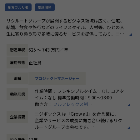
カンファレンス参加を会社負担でサポート。
さらに、業界の牽引者をメンターとして招いた講習など、ト
地方フルリモ
受託開発
レンドのキャッチアップを見据えた 取り組みも行なってい
リクルートグループが展開するビジネス領域は広く、住宅、
ます。
結婚、飲食や旅行などのライフスタイル、人材等、ひとの人
生に寄り添う形で多岐に渡るサービスを提供しており、ニジ
★ニジボックスでのワークスタイルが分かる、ブログ記事も
ボックスはグループの一員として、SUUMOやゼクシィ、ホ
ご参照ください
ットペッパー、じゃらん、リクナビなどの国内最大級のメデ
メンバーや社内の雰囲気、自由に学べてスキルアップできる
625 〜 743 万円／年
想定年収
ィアの開発ディレクションに従事する、開発ディレクターを
環境を感じていただけたら 嬉しいです！
募集しています。
・【社員インタビュー】Wantedly...https://www.wantedly.c
正社員
雇用形態
om/companies/nijibox/feed
業務内容
・【メンバー執筆】Qiita...https://qiita.com/organization
職種
プロジェクトマネージャー
リクルートグループのプロダクト開発ディレクションをお任
s/nijibox
せいたします。
・【オフィシャルブログ】…https://nijibox.jp/blog/
作業時間： フレキシブルタイム：なし コアタ
事業、ユーザー部門の担当者、プランナーと協業し、以下の
・【運営メディア】POSTD…https://postd.cc/
勤務形態
イム：なし 標準労働時間：9:00〜18:00
業務を担当いただきます。
・【運営イベント】…https://nijibox.connpass.com/
働き方：
フルフレックス制
時間外労働の有無： 有（月平均5時間～10時
＜企画・要件定義フェーズ＞
【業務の変更の範囲】
ニジボックス は「Grow all」を合言葉に、
企業概要
間）
プロジェクトのQCDに責任を持ち、開発プロジェクトを推進
無
企業やサービスの成長に向き合い続けるリク
休憩時間： 60分
いただきます。
ルートグループの会社です。
- サービスのエンハンス開発要件に応じたシステム要求事項
UI UXデザイン・開発・データエンジニアリ
の整理
17年
設立年数
ングなどを通じて、お客様のビジネスに伴走