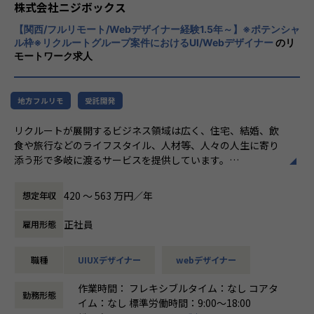
とらえること。
株式会社ニジボックス
期待を大きく超える新たな価値を共に創り出
入社後はグループ内でのサポートに加え、共有会や勉強会を
【関西/フルリモート/Webデザイナー経験1.5年～】※ポテンシャ
すこと。皆さまがサービスの成長を志したと
通じてさらにスキルアップをしていくことができる体制が整
ル枠※リクルートグループ案件におけるUI/Webデザイナー
のリ
きに、
モートワーク求人
っています。
真っ先にニジボックスを思い浮かべていただ
ナレッジ向上施策として、動画、書籍等の学習教材の購入や
けることを目指しています。
カンファレンス参加を会社負担でサポート。
さらに、業界の牽引者をメンターとして招いた講習など、ト
地方フルリモ
受託開発
レンドのキャッチアップを見据えた 取り組みも行なってい
リクルートが展開するビジネス領域は広く、住宅、結婚、飲
ます。
食や旅行などのライフスタイル、人材等、人々の人生に寄り
添う形で多岐に渡るサービスを提供しています。
★ニジボックスでのワークスタイルが分かる、ブログ記事も
ニジボックスはリクルートグループの一員として、SUUMO
ご参照ください
やゼクシィ、ホットペッパー、 じゃらん、リクナビな
メンバーや社内の雰囲気、自由に学べてスキルアップできる
420 〜 563 万円／年
想定年収
どの国内最大級のメディアに携わるデザイナーを募集してい
環境を感じていただけたら 嬉しいです！
ます。
・【社員インタビュー】Wantedly...https://www.wantedly.c
正社員
雇用形態
om/companies/nijibox/feed
業務内容
・【メンバー執筆】Qiita...https://qiita.com/organization
職種
UIUXデザイナー
webデザイナー
企画責任者やディレクター、UXデザイナー、フロントエンジ
s/nijibox
ニアなどと協業し、Web(PC＆SP)やアプリのデザインをはじ
・【オフィシャルブログ】…https://nijibox.jp/blog/
作業時間： フレキシブルタイム：なし コアタ
めABテストなどの施策結果も踏まえ、デザイン面からサービ
・【運営メディア】POSTD…https://postd.cc/
勤務形態
イム：なし 標準労働時間：9:00〜18:00
スの改善を提案、実施
・【運営イベント】…https://nijibox.connpass.com/