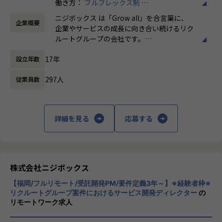
働き方：
フルフレックス制
-デザイン制作(使用ツール例：figma、Sketch、Adobe X
時間外労働の有無： 有（月平均5時間～10時
D、Photoshopなど)
【業務の変更の範囲】
ニジボックス は「Grow all」を合言葉に、
企業概要
間）
品質チェック
無
企業やサービスの成長に向き合い続けるリク
休憩時間： 60分
施策のリリース後は、企画責任者と共に効果測定を実施
ルートグループの会社です。
やりがい/魅力/醍醐味
UI UXデザイン・開発・データエンジニアリ
現場ではただ指示された業務を行うのではなく、プロジェク
17年
設立年数
ングなどを通じて、お客様のビジネスに伴走
トの目的をふまえKPIを達成するためにどのような施策を行
しています。
うべきか？施策を実施することで本当にKPIが達成できるの
297人
従業員数
か？ といった、プロジェクトの上流から実行
「本質をつかむ創造を 期待を超える共創
後の効果測定までに関わる機会があります。
を」
約4,500万人規模のユーザを抱える大規模なメディアを通し
詳細を見る
応募する
て業務を経験することは、個人として今後のキャリアアップ
私たちはこの言葉を企業のVisionとしていま
にも繋げていただける大きな成長機会です。
す。
クライアントのサービスに向き合いつづけ、
これまでのWebやグラフィックデザイナーとしての経験を活
その先にいるカスタマーの本質的なニーズを
かし、UIデザイナーとして活躍している方も多数います。
とらえること。
株式会社ニジボックス
期待を大きく超える新たな価値を共に創り出
入社後はグループ内でのサポートに加え、共有会や勉強会を
【福岡/フルリモート/受託開発PM/要件定義3年～】※経験者枠※
すこと。皆さまがサービスの成長を志したと
通じてさらにスキルアップをしていくことができる体制が整
リクルートグループ案件におけるサービス開発ディレクター
の
きに、
リモートワーク求人
っています。
真っ先にニジボックスを思い浮かべていただ
ナレッジ向上施策として、動画、書籍等の学習教材の購入や
けることを目指しています。