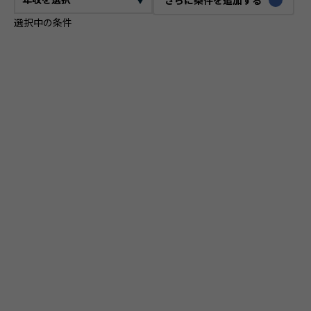
選択中の条件
CTO
VPoE
テックリード
ITコンサルタント
ITアーキテクト
プロジェクトマネージャー
プロダクトマネージャー
スクラムマスター