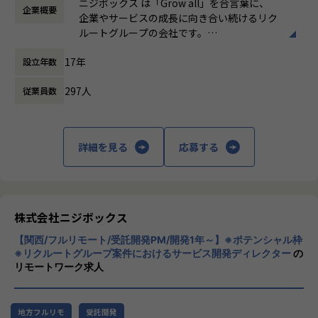
環境を感じていただけたら
ニジボックス は「Grow all」を合言葉に、
企業概要
時間外労働の有無： 有（月平均5時間～10時
プロジェクトのQCDに責任を持ち、開発プロジェクトを推進
嬉しいです！
企業やサービスの成長に向き合い続けるリク
間）
いただきます。
・【社員インタビュー】Wantedly...https://www.wantedly.c
ルートグループの会社です。
休憩時間： 60分
- サービスのエンハンス開発要件に応じたシステム要求事項
om/companies/nijibox/feed
UI UXデザイン・開発・データエンジニアリ
の整理
・【メンバー執筆】Qiita...https://qiita.com/organization
17年
設立年数
ングなどを通じて、お客様のビジネスに伴走
- ユーザー体験を考慮した仕様策定
s/nijibox
しています。
- エンジニアへの仕様説明
・【オフィシャルブログ】…https://nijibox.jp/blog/
297人
従業員数
・【運営メディア】POSTD…https://postd.cc/
「本質をつかむ創造を 期待を超える共創
＜リリース準備フェーズ＞
・【運営イベント】…https://nijibox.connpass.com/
を」
- ユーザーに向けてのコミュニケーション設計
詳細を見る
応募する
- リリース後の様々なリスクへの対応計画
【業務の変更の範囲】
私たちはこの言葉を企業のVisionとしていま
無
す。
リリース後は効果測定や運用などもご担当いただきます。
クライアントのサービスに向き合いつづけ、
※プログラミング実装などの実際に手を動かす業務は発生し
その先にいるカスタマーの本質的なニーズを
ません。
とらえること。
株式会社ニジボックス
期待を大きく超える新たな価値を共に創り出
やりがい/魅力/醍醐味
【関西/フルリモート/受託開発PM/開発1年～】※ポテンシャル枠
すこと。皆さまがサービスの成長を志したと
現場ではただ指示された業務を行うのではなく、プロジェク
※リクルートグループ案件におけるサービス開発ディレクター
の
きに、
リモートワーク求人
トの目的をふまえKPIを達成するためにどのような施策を行
真っ先にニジボックスを思い浮かべていただ
うべきか？施策を実施することで本当にKPIが達成できるの
けることを目指しています。
か？といった、プロジェクトの上流からリリース後の効果測
定までに幅広く関わる機会があります。
地方フルリモ
受託開発