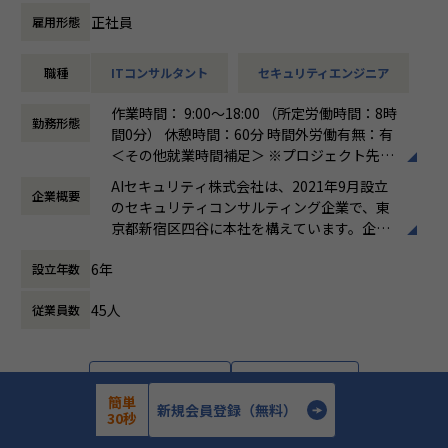
を組み込む設計・運用
支援
正社員
雇用形態
・セキュリティガバナンス構築の経験：全社統制の設計、IS
・検知ルール・運用プロセスの高度化、チューニング方針の
MS／SOC2 等の認証対応も視野に
策定と品質管理
・オブザーバビリティ基盤の設計力：監視・ログ・パフォー
職種
ITコンサルタント
セキュリティエンジニア
・ユニット（チーム）のマネジメント、メンバー育成、デリ
マンス／コスト最適化の実装
バリー品質の担保
作業時間： 9:00～18:00 （所定労働時間：8時
・技術リード・標準化・育成のマネジメントスキル：チーム
・顧客への提案活動、経営層・部門責任者への報告・折衝
勤務形態
間0分） 休憩時間：60分 時間外労働有無：有
を率いる経験
・ベンダーアライアンス（CrowdStrike）を活かした提案・
＜その他就業時間補足＞ ※プロジェクト先に
ソリューション開発
よる。 ※シニアコンサルタント以上は専門業
▼業務内容
・（Senior Manager）複数プロジェクトの同時統括、案件
AIセキュリティ株式会社は、2021年9月設立
企業概要
務型裁量労働制（みなし労働時間8時間）の
オープングループ全体のプロダクトを横断し、以下の領域を
創出・事業推進のリード
のセキュリティコンサルティング企業で、東
場合、時間外労働なし
担当いただきます。
・（Director）EDR／エンドポイント領域全体の事業・売上
京都新宿区四谷に本社を構えています。企業
働き方：
裁量労働制
責任、組織拡大と対外的なブランド構築のリード
理念として「攻め」と「守り」の両立を掲
時間外労働の有無： 有（月平均0時間～30時
クラウドインフラ
6年
設立年数
げ、企業の持続的な成長と価値向上を支援す
間）
・Google Cloud への移行対応の推進
る総合型ファームです。主な事業は、IT戦略
休憩時間： 60分
・GCP / AWS を中心としたインフラの設計・構築・運用
■このポジションの魅力
45人
従業員数
コンサルティング、サイバーセキュリティコ
・IaC による構築のコード化および自動化の促進
エンドポイント（PC・サーバー）を守る最後の砦、EDR領域
ンサルティング、AI Securityコンサルティン
のリーダーポジションです。
グ、ゼロトラスト環境の構築・運用支援、セ
セキュリティ
当社がベンダーアライアンスを結ぶCrowdStrikeを中核に、
キュリティ顧問サービス、人材紹介・採用支
・各プロダクトの脆弱性対応、セキュリティ診断、対策の実
詳細を見る
応募する
導入・構築から運用設計、
援などです。AI活用の拡大に伴うセキュリテ
簡単
行
新規会員登録（無料）
インシデント対応体制の構築までを一気通貫で担っていただ
ィリスクへの対応を強みとし、リスク管理か
30秒
・全社横断的なセキュリティ統制およびガバナンスの設計と
きます。
ら組織体制構築、人材確保まで幅広く支援し