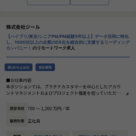
■Mission：専門性と技術力、高度な分析ノ
ウハウの提供
多様な企業活動の情報の価値転換というニー
ズに応えるため、私たちは「プロフェッショ
株式会社ジール
ナルサービスの大衆化」をミッションとして
【ハイブリ/東京/シニアPM/PM経験5年以上】データ活用に特化
掲げております。高い専門性を持った技術
し、1000社以上の企業のDX化を総合的に支援するリーディング
力、深い経験から得られた多様性のある高度
カンパニー！
のリモートワーク求人
な分析力をハイクオリティ＆ローコストで提
供することで、企業の競争優位確保に貢献す
ることを私たちは使命としております。
週1日以上出社
受託開発
■Vision：100年企業の創造
■お仕事内容
私たちはビジョンとして「100年企業の創
本ポジションでは、プラチナカスタマーを中心としたアカウ
造」を掲げて、理想企業の創造に向け、「社
ントマネジメントおよびプロジェクト推進を担っていただき
員全員が燃える会社」を目指しています。理
ます。
想企業とは「他者貢献」を通して誰よりも発
-担当顧客に対するアカウントプランの策定・実行
展する企業です。そして、社員全員が燃え続
700 〜 1,200 万円／年
想定年収
-顧客の経営・事業課題を踏まえた中長期ロードマップの
ける会社が「100年企業」であると信じてい
共同策定
ます。お客様に対する長期的な貢献を果たす
正社員
雇用形態
-営業部門と連携した提案活動および受注に向けたアクシ
ことに最大の意義をもって事業活動に取り組
ョン推進
んで参ります。