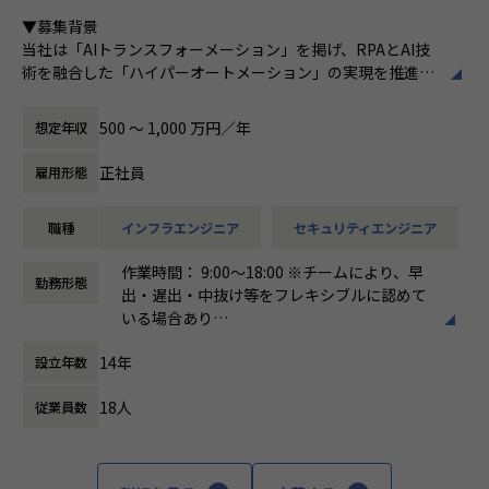
ある
■Vision：100年企業の創造
▼募集背景
私たちはビジョンとして「100年企業の創
当社は「AIトランスフォーメーション」を掲げ、RPAとAI技
造」を掲げて、理想企業の創造に向け、「社
術を融合した「ハイパーオートメーション」の実現を推進し
員全員が燃える会社」を目指しています。理
ています。新規プロダクトが続々と立ち上がる中、それらを
想企業とは「他者貢献」を通して誰よりも発
支えるインフラ基盤・セキュリティ統制・監視体制を全社横
展する企業です。そして、社員全員が燃え続
500 〜 1,000 万円／年
想定年収
断で整備・強化していくフェーズにあります。
ける会社が「100年企業」であると信じてい
現在、一部プロダクトのAWSからGoogle Cloud への移行を
ます。お客様に対する長期的な貢献を果たす
正社員
雇用形態
はじめ、各プロダクトの脆弱性対応やセキュリティガバナン
ことに最大の意義をもって事業活動に取り組
スの確立など、技術面からリードし、全社の基盤をセキュア
んで参ります。
職種
インフラエンジニア
セキュリティエンジニア
かつスケーラブルに進化させる中核メンバーを求めていま
す。
作業時間： 9:00〜18:00 ※チームにより、早
勤務形態
出・遅出・中抜け等をフレキシブルに認めて
▼求める人物像
いる場合あり
「一流であれ」「自ら仕掛ける」「ヒトをつくる」「本気を
働き方：
固定時間制（9時～18時、10時～19
楽しむ」「直観と科学」という企業文化に共感できる方
14年
設立年数
時など）
複数プロダクトを横断し、当事者意識を持って課題を完遂で
時間外労働の有無： 有（月平均10時間）
きる方
18人
従業員数
休憩時間： 60分
未整備の課題を自ら発見し、仕組みとして解決することにや
りがいを感じる方
ポジションの魅力
全社の技術基盤を「設計する」立場