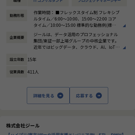
職種
ITコンサルタント
プロジェクトマネージャー
-ステアリングコミッティの設計・運営（経営層との合意
形成）
作業時間： ■フレックスタイム制 フレキシブ
-顧客との関係構築およびリレーション強化
勤務形態
ルタイム／6:00～10:00、15:00～22:00 コア
-社内外ステークホルダーとの調整・ファシリテーション
タイム／10:00～15:00 標準的な勤務例(標準
※データ領域については、専門的な開発スキルは必須では
労働時間)／9:00～18:00
なく、顧客折衝の場においてコミュニケーションが取れるレ
ジールは、データ活用のプロフェッショナル
企業概要
働き方：
フレックス制（コアタイムあり）
ベルで問題ありません。
集団/東証一部上場グループの中核企業です。
時間外労働の有無： 有（月平均19時間）
近年ではビッグデータ、クラウド、AI、IoTを
休憩時間： 60分
活用した事例も増加し、顧客のDX推進を支援
■担当頂きたいミッション
15年
設立年数
する立場にスコープを拡張しています。
・顧客と共に中長期のロードマップを策定し、新たなビジネ
ス機会を創出する
411人
従業員数
顧客の大半は大手企業となっており、30年以
・プラチナカスタマー（年間売上1億円以上）のアカウントP
上データ活用領域に特化してきたナレッジ/市
Mを担当
場からの信頼が強固な経営基盤を支えていま
・アカウントプランを策定し、営業と連携して提案〜受注ま
す。
詳細を見る
応募する
でをリード
・ステアリングコミッティを通じた意思決定支援・関係強化
■Mission：専門性と技術力、高度な分析ノ
ウハウの提供
多様な企業活動の情報の価値転換というニー
■このポジションの魅力
ズに応えるため、私たちは「プロフェッショ
株式会社ジール
・顧客と「共に事業を創る」経験ができる
ナルサービスの大衆化」をミッションとして
-単発案件ではなく、中長期視点で顧客のビジネス成長に
【ハイブリ/東京/データ活用支援エンジニア/BI、ETL、DWH】