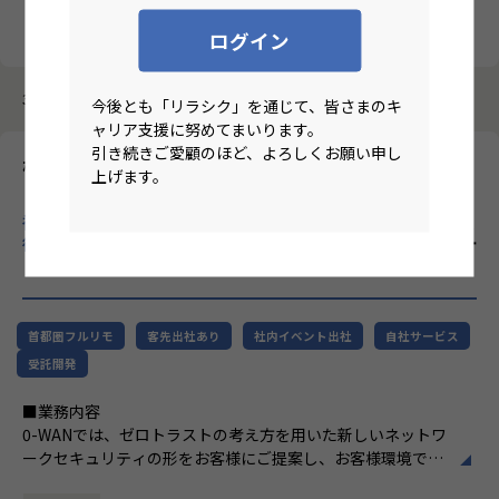
クリア
検索
ログイン
3987件中 1件～10件
今後とも「リラシク」を通じて、皆さまのキ
ャリア支援に努めてまいります。
引き続きご愛顧のほど、よろしくお願い申し
株式会社エーピーコミュニケーションズ
上げます。
【基本リモート/首都圏在住/テクニカルサポート・リーダー候
補】ITインフラ領域に特化し、クラウド・自動化・AIなど先端技
術を積極的に取り入れ、SIer業界の常識を変える企業！
のリモー
トワーク求人
首都圏フルリモ
客先出社あり
社内イベント出社
自社サービス
受託開発
■業務内容
0-WANでは、ゼロトラストの考え方を用いた新しいネットワ
ークセキュリティの形をお客様にご提案し、お客様環境でゼ
ロトラストを実現するためのさまざまな支援を行っていま