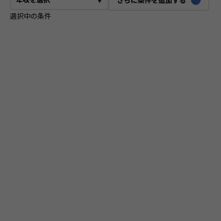
選択中の条件
CTO
VPoE
テックリード
ITコンサルタント
ITアーキテクト
プロジェクトマネージャー
プロダクトマネージャー
スクラムマスター