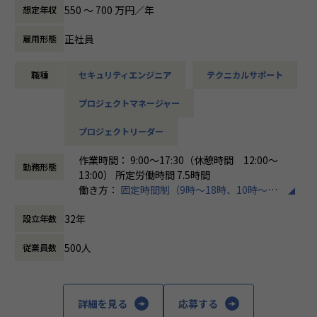
す。
550 〜 700 万円／年
想定年収
各メンバーの得意分野を組み合わせ、チームワークを重視し
てゼロトラスト事業を推進しています。
正社員
雇用形態
本求人で採用する方には、テクニカルサポートやSI案件のメ
職種
セキュリティエンジニア
テクニカルサポート
ンバー参画を通じて、エンジニアとしてのスキルアップを目
指していただきます。
プロジェクトマネージャー
エンジニアとしての高いスキルに加えて、チャレンジ精神、
未経験分野にも積極的に取り組む情熱がある方を募集してい
プロジェクトリーダー
ます。
作業時間： 9:00～17:30（休憩時間 12:00～
面接においては業務内容におけるマッチングとご自身が目指
勤務形態
13:00） 所定労働時間 7.5時間
される方向性を確認し、適切なチームへのアサインを検討し
働き方：
固定時間制（9時～18時、10時～19
ます。
時など）
採用後は、入社研修の後、下記のチームへの配属となり、業
32年
設立年数
時間外労働の有無： 有（月平均20時間）
務をお任せいたします。
休憩時間： 60分
・テクニカルサポートチーム
500人
従業員数
成長意欲が高ければ高いほど、適切に成長支援する機会(案
件)を用意します。
■メンバー構成
詳細を見る
応募する
2022年に新設されたばかりで、様々なバックグラウンドをも