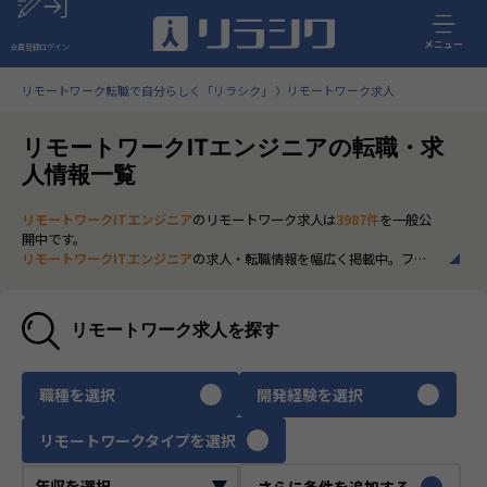
メニュー
会員登録
ログイン
リモートワーク転職で自分らしく「リラシク」
リモートワーク求人
リモートワークITエンジニアの転職・求
人情報一覧
リモートワークITエンジニア
のリモートワーク求人は
3987件
を一般公
開中です。
リモートワークITエンジニア
の求人・転職情報を幅広く掲載中。フル
リモートから一部在宅勤務まで、全国の正社員ポジションを多数ご紹
介。最新の市場動向やキャリア形成に役立つ情報もあわせてチェック
できます。
リモートワーク求人を探す
いち早く、多くの選択肢から
リモートワークITエンジニア
のリモート
ワーク求人を選びたい方は、30秒で完結する無料の
会員登録
へお進み
ください。
職種を選択
開発経験を選択
リモートワークタイプを選択
さらに条件を追加する