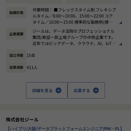
●主に要件定義からテストまでお任せします。開発だけでな
■募集部門
作業時間： ■フレックスタイム制 フレキシブ
く、DB、インフラ、プロジェクト管理、エンドユーザーと
勤務形態
当社には大きく分けて3つの事業部があり、当求人はiTOC事
ルタイム／6:00～10:00、15:00～22:00 コア
のコミュニケーション能力など、幅広い経験に基づくスキル
業部BzD部0-WANの求人となります。
タイム／10:00～15:00 標準的な勤務例(標準
アップ・キャリアアップが可能な環境です。
◎iTOC事業部
労働時間)／9:00～18:00
●エンドユーザー様と直接やり取りをする立場であり、要件
ジールは、データ活用のプロフェッショナル
キャリア/ISPの大規模ネットワークの運用～構築やコンサル
企業概要
働き方：
フレックス制（コアタイムあり）
定義など上流工程に携われます。
集団/東証一部上場グループの中核企業です。
ティングを伴うネットワークSIといったネットワーク領域の
時間外労働の有無： 有（月平均19時間）
近年ではビッグデータ、クラウド、AI、IoTを
技術支援を中心に、ゼロトラスト事業とネットワーク自動化
休憩時間： 60分
【業務の変更の範囲】
活用した事例も増加し、顧客のDX推進を支援
事業にも注力しています。
適正に応じて、会社の指示する業務への異動を命じることが
15年
設立年数
する立場にスコープを拡張しています。
ある
◎BzD部
411人
従業員数
顧客の大半は大手企業となっており、30年以
ビジネスディベロップメントの意味で、その名の通り、新し
上データ活用領域に特化してきたナレッジ/市
いビジネスを開発していくチームが集まっている部署です。
場からの信頼が強固な経営基盤を支えていま
す。
◎0-WAN
詳細を見る
応募する
0から1の立ち上げの意味と、ゼロトラストを通じて「いつで
■Mission：専門性と技術力、高度な分析ノ
もどこでもWAN(閉域網)無し(ゼロ)でセキュアに業務ができ
ウハウの提供
る環境」を提供するという信念が掛け合わさったチーム名で
多様な企業活動の情報の価値転換というニー
す。
ズに応えるため、私たちは「プロフェッショ
株式会社ジール
ナルサービスの大衆化」をミッションとして
アサイン予定のチームについて
【ハイブリ/大阪/データプラットフォームエンジニア/PM・PL】
掲げております。高い専門性を持った技術