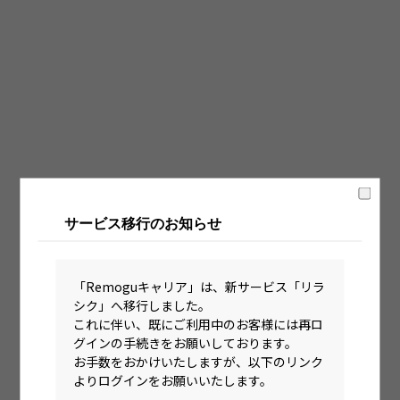
固定時間制（9時～18時、10時～19時など）
フレックス制（コアタイムあり）
フルフレックス制
裁量労働制
語学・国籍から探す
英語力必須
サービス移行のお知らせ
英語力尚可（英語活用環境あり）
外国籍の方OK
「Remoguキャリア」は、新サービス「リラ
シク」へ移行しました。
これに伴い、既にご利用中のお客様には再ロ
グインの手続きをお願いしております。
お手数をおかけいたしますが、以下のリンク
よりログインをお願いいたします。