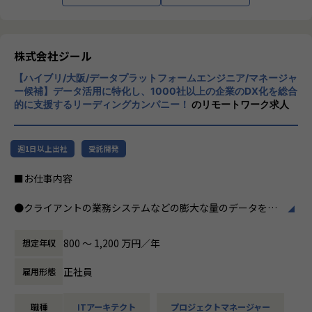
つ幅広い世代が集まった多様性の高いチームです。
※男女比 3:1 とバランスの取れたチーム構成
インフラエンジニア：13名
株式会社ジール
セキュリティエンジニア：2名
開発：1名
【ハイブリ/大阪/データプラットフォームエンジニア/マネージャ
セールス&マーケティング：4名
ー候補】データ活用に特化し、1000社以上の企業のDX化を総合
営業事務：1名
的に支援するリーディングカンパニー！
のリモートワーク求人
■期待する解決したい課題
売り上げが順調に伸び、案件が増えていく中で、テクニカル
週1日以上出社
受託開発
サポートチームのとりまとめ役として活躍していただける方
が不足しております。
■お仕事内容
案件数が伸びていく中でPM/PLとして品質の高い案件遂行と
チームメンバーを牽引いただく仲間を探しています。
●クライアントの業務システムなどの膨大な量のデータを蓄
積・加工・分析し、経営層の意思決定に活用する BI(Busines
■想定されるキャリアパス
s Intelligence)と呼ばれるシステムの導入から実行支援まで
800 〜 1,200 万円／年
想定年収
チーム配属後は数ヶ月程度チームのリーダーとしてテクニカ
を行っています。またクラウドを含むデータ基盤全体のDX構
ルサポート業務を牽引頂きつつ、
想から実施します。
正社員
雇用形態
チームメンバーの様子や配属後の状況を見ながら最終的には
管理職(テクニカルサポートチームのマネージャー)としてチ
●クライアントの要望に沿ったBIツールの企画、設計、実装
ームを牽引いただきます。
職種
ITアーキテクト
プロジェクトマネージャー
まで、プロジェクトに一気通貫で関わって頂きます。