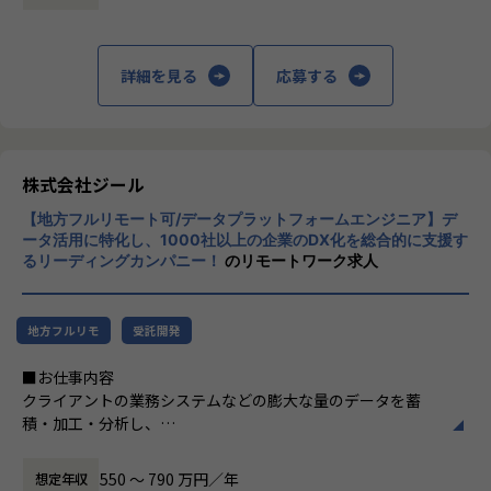
定義など上流工程に携われます。
上データ活用領域に特化してきたナレッジ/市
場からの信頼が強固な経営基盤を支えていま
【ポジションの魅力】
す。
詳細を見る
応募する
●北海道拠点でも顧客は東京本社と同様で、大手企業を中心
とした企業様のデータやDX推進に触れる機会も多く、東京で
■Mission：専門性と技術力、高度な分析ノ
はない環境でも、エンジニアとしても最先端の案件に関わり
ウハウの提供
ながらご経験を積んでいただけます。徐々に北海道エリアで
多様な企業活動の情報の価値転換というニー
の顧客開拓をはじめDX浸透に貢献いただきます。
ズに応えるため、私たちは「プロフェッショ
株式会社ジール
ナルサービスの大衆化」をミッションとして
【募集背景】
【地方フルリモート可/データプラットフォームエンジニア】デ
掲げております。高い専門性を持った技術
ジールの成長拡大、そして市場の成長性にこたえるための採
ータ活用に特化し、1000社以上の企業のDX化を総合的に支援す
力、深い経験から得られた多様性のある高度
るリーディングカンパニー！
のリモートワーク求人
用になります。働く地域を理由とした就業の制限をなくし、
な分析力をハイクオリティ＆ローコストで提
ジールにてご活躍いただける方を増員したいとう想いから、
供することで、企業の競争優位確保に貢献す
札幌オフィスを設立しました。新しい組織の立ち上げに関わ
ることを私たちは使命としております。
りつつ、大手企業のデータプラットフォーム案件の中核とな
地方フルリモ
受託開発
るメンバーを募集しています。
■Vision：100年企業の創造
■お仕事内容
私たちはビジョンとして「100年企業の創
クライアントの業務システムなどの膨大な量のデータを蓄
【業務の変更の範囲】
造」を掲げて、理想企業の創造に向け、「社
積・加工・分析し、
適正に応じて、会社の指示する業務への異動を命じることが
員全員が燃える会社」を目指しています。理
経営層の意思決定に活用する BI(Business Intelligence）を
ある
想企業とは「他者貢献」を通して誰よりも発
含むデータプラットフォームの導入から実行支援までを行っ
展する企業です。そして、社員全員が燃え続
550 〜 790 万円／年
想定年収