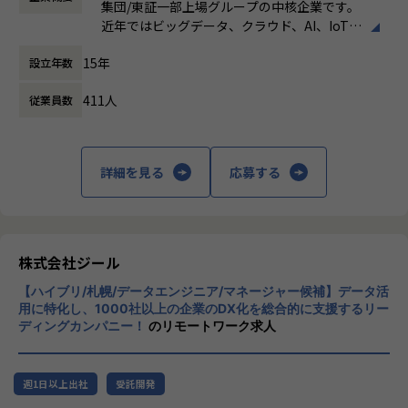
定義など上流工程に携われます。
集団/東証一部上場グループの中核企業です。
時間外労働の有無： 有（月平均19時間）
◎ワークライフバランス
近年ではビッグデータ、クラウド、AI、IoTを
休憩時間： 60分
・平均残業時間は20h/月、案件によっては夜間作業などによ
【業務の変更の範囲】
活用した事例も増加し、顧客のDX推進を支援
り残業時間が多くなる場合もあります。深夜帯には加算があ
適正に応じて、会社の指示する業務への異動を命じることが
15年
設立年数
する立場にスコープを拡張しています。
ります。
ある
・コミュニケーションは主にSlackにて行い、必要に応じて
411人
従業員数
顧客の大半は大手企業となっており、30年以
オンラインミーティングを行います。
上データ活用領域に特化してきたナレッジ/市
場からの信頼が強固な経営基盤を支えていま
◎募集部門の紹介
す。
ゼロトラスト事業の拡大～立ち上げから1年とこれからの挑
詳細を見る
応募する
戦～
■Mission：専門性と技術力、高度な分析ノ
ゼロトラスト分野で活躍するエンジニアへ ― 0-WANで挑戦
ウハウの提供
しよう
多様な企業活動の情報の価値転換というニー
ズに応えるため、私たちは「プロフェッショ
株式会社ジール
◎募集背景
ナルサービスの大衆化」をミッションとして
現在案件数も増加傾向にあり、チームメンバーの増員へ向け
【ハイブリ/札幌/データエンジニア/マネージャー候補】データ活
掲げております。高い専門性を持った技術
て一緒に働く仲間を募集しております。
用に特化し、1000社以上の企業のDX化を総合的に支援するリー
力、深い経験から得られた多様性のある高度
特にゼロトラストセキュリティに特化した事業に取り組んで
ディングカンパニー！
のリモートワーク求人
な分析力をハイクオリティ＆ローコストで提
いますので、自らの価値を高めたいネットワークエンジニア
供することで、企業の競争優位確保に貢献す
には、市場価値を高められる経験が可能です。また案件数が
ることを私たちは使命としております。
豊富なため、ゼロトラストセキュリティ案件のPM/PL経験も
週1日以上出社
受託開発
養う事が可能です。
■Vision：100年企業の創造