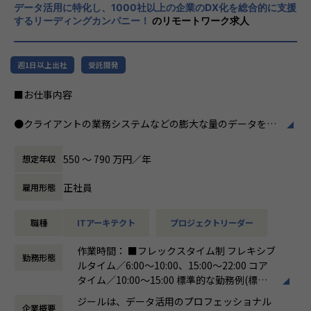
・テクニカルサポートチーム
データ活用に特化し、1000社以上の企業のDX化を総合的に支援
力、深い経験から得られた多様性のある高度
するリーディングカンパニー！
のリモートワーク求人
な分析力をハイクオリティ＆ローコストで提
◎カルチャー
供することで、企業の競争優位確保に貢献す
・2022年に新規に立ち上げたプロジェクトです
ることを私たちは使命としております。
・組織拡大へ向けてチーム化を進めています
週1日以上出社
受託開発
・幅広い年齢層や男女問わずエンジニアが活躍しており、フ
■Vision：100年企業の創造
ラットで多様性のあるチームです。
■お仕事内容
私たちはビジョンとして「100年企業の創
・Zscaler、CrowdStrike、Oktaのリセラーパートナーのた
造」を掲げて、理想企業の創造に向け、「社
め、学習トレーニングや検証環境が充実しており、技術スキ
●クライアントの業務システムなどの膨大な量のデータを蓄
員全員が燃える会社」を目指しています。理
ルを身に付けたい学習意欲の高い方は知識をつけやすい環境
積・加工・分析し、経営層の意思決定に活用する BI(Busines
想企業とは「他者貢献」を通して誰よりも発
です。
s Intelligence)を含むデータプラットフォームの導入から実
展する企業です。そして、社員全員が燃え続
550 〜 790 万円／年
想定年収
行支援までを行っています。
ける会社が「100年企業」であると信じてい
◎業務環境
ます。お客様に対する長期的な貢献を果たす
正社員
雇用形態
・自宅からのリモートワークが中心ですが、アサイン案件次
●クライアントの要望に沿ったデータプラットフォームの企
ことに最大の意義をもって事業活動に取り組
第では打合せや提案活動による客先訪問、作業フェーズでは
画、設計、実装まで、プロジェクトに一気通貫で関わって頂
んで参ります。
データーセンターやお客様拠点での夜間作業が発生する場合
職種
ITアーキテクト
プロジェクトリーダー
きます。
があります。
●主に要件定義からテストまでお任せします。開発だけでな
作業時間： ■フレックスタイム制 フレキシブ
・お客様環境とは別に、0-WAN独自の検証環境もあり、必要
く、DB、インフラ、プロジェクト管理、エンドユーザーと
勤務形態
ルタイム／6:00～10:00、15:00～22:00 コア
に応じて利用することが出来ます。
のコミュニケーション能力など、幅広い経験に基づくスキル
タイム／10:00～15:00 標準的な勤務例(標準
・チームメンバーのバックグラウンドを活かして、多様な視
アップ・キャリアアップが可能な環境です。
労働時間)／9:00～18:00
点から意見を出し、品質を高めています
●エンドユーザー様と直接やり取りをする立場であり、要件
ジールは、データ活用のプロフェッショナル
企業概要
働き方：
フレックス制（コアタイムあり）