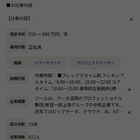
常に最新の情報をキャッチアップし、学習意欲が高く、積極
■お仕事内容
私たちはビジョンとして「100年企業の創
的に案件へチャレンジする人におすすめです。
造」を掲げて、理想企業の創造に向け、「社
【仕事内容】
員全員が燃える会社」を目指しています。理
【業務の変更の範囲】
日本企業のデジタルトランスフォーメーションの実現に貢献
想企業とは「他者貢献」を通して誰よりも発
会社の定める範囲
するため、ビックデータの活用支援を行います。データ蓄
展する企業です。そして、社員全員が燃え続
550 〜 800 万円／年
想定年収
積・加工・分析し、経営層の意思決定に活用する BI(Busines
ける会社が「100年企業」であると信じてい
s Intelligence）やAzure、AWS、GCPなどのクラウド、AI、
ます。お客様に対する長期的な貢献を果たす
正社員
雇用形態
機械学習などを含むデータプラットフォームの導入から実行
ことに最大の意義をもって事業活動に取り組
支援までを行っています。ご入社後は、新設された札幌オフ
んで参ります。
職種
ITアーキテクト
プロジェクトリーダー
ィスにて事業、そして組織拡大に貢献いただきたいと考えて
おります。
作業時間： ■フレックスタイム制 フレキシブ
勤務形態
ルタイム／6:00～10:00、15:00～22:00 コア
●直案件が多く、エンドユーザー様とのやり取りも多く発生
タイム／10:00～15:00 標準的な勤務例(標準
します。クライアントの要望に沿ったデータプラットフォー
労働時間)／9:00～18:00
ムの企画、設計、実装まで、プロジェクトに一気通貫で関わ
ジールは、データ活用のプロフェッショナル
企業概要
働き方：
フレックス制（コアタイムあり）
って頂きます。
集団/東証一部上場グループの中核企業です。
時間外労働の有無： 有（月平均19時間）
●主に要件定義からテストまでお任せします。開発だけでな
近年ではビッグデータ、クラウド、AI、IoTを
休憩時間： 60分
く、DB、インフラ、プロジェクト管理、エンドユーザーと
活用した事例も増加し、顧客のDX推進を支援
のコミュニケーション能力など、幅広い経験に基づくスキル
15年
設立年数
する立場にスコープを拡張しています。
アップ・キャリアアップが可能な環境です。
●エンドユーザー様と直接やり取りをする立場であり、要件
411人
従業員数
顧客の大半は大手企業となっており、30年以