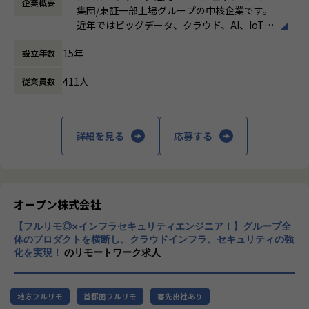
企業概要
働き方：
フレックス制（コアタイムあり）
など）
します。
集団/東証一部上場グループの中核企業です。
時間外労働の有無： 有（月平均19時間）
営業・データエンジニア・コンサルタントと密に連携しなが
近年ではビッグデータ、クラウド、AI、IoTを
休憩時間： 60分
※DOMOとは※
ら、顧客とのリレーション深化と継続的な案件創出を推進す
活用した事例も増加し、顧客のDX推進を支援
・クラウド型BIプラットフォーム。データの収集から蓄積、
ることがミッションです。
15年
設立年数
する立場にスコープを拡張しています。
可視化までオールインワンの製品
特にプラチナカスタマーに対しては、アカウント単位での戦
・BuzzというコミュケーションツールやAppsというライト
略立案・実行をリードします。
411人
従業員数
顧客の大半は大手企業となっており、30年以
バック機能など、様々な機能も有している。
上データ活用領域に特化してきたナレッジ/市
【業務の変更の範囲】
場からの信頼が強固な経営基盤を支えていま
【組織の特徴・魅力】
会社の規定に準ずる
す。
詳細を見る
応募する
・「真のデータドリブンコンサルティング」を体現すべく、
お客様の真のパートナーになることを目標としています。
■Mission：専門性と技術力、高度な分析ノ
・業務では、お客様のデータ活用を促進させることを目的
ウハウの提供
に、特定のツールに依存せず、課題に応じた柔軟なデータ活
多様な企業活動の情報の価値転換というニー
用支援サービスを提供しています。
ズに応えるため、私たちは「プロフェッショ
オープン株式会社
・プロジェクトベースではなく、お客様ベースで仕事をして
ナルサービスの大衆化」をミッションとして
いくため、よりお客様に深く入り込み「伴走型支援」として
【フルリモ◎×インフラセキュリティエンジニア！】グループ全
掲げております。高い専門性を持った技術
お客様のデータ活用を促進させることができる点が醍醐味で
体のプロダクトを横断し、クラウドインフラ、セキュリティの強
力、深い経験から得られた多様性のある高度
化を実現！
のリモートワーク求人
す。
な分析力をハイクオリティ＆ローコストで提
供することで、企業の競争優位確保に貢献す
【業務の変更の範囲】
ることを私たちは使命としております。
適正に応じて、会社の指示する業務への異動を命じることが
地方フルリモ
首都圏フルリモ
客先出社あり