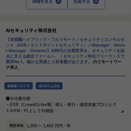
詳細を見る
応募する
特定プロダクトの運用担当ではなく、オープングループ全体
のインフラ・セキュリティ・監視の標準を自ら定義していく
ポジションです。
複数プロダクトを横断するからこそ、技術選定や仕組みづく
りの裁量と影響範囲が大きいことが特徴です。
AIセキュリティ株式会社
【首都圏ハイブリッド～フルリモート／セキュリティコンサルタ
■0→1フェーズの面白さ
ント（EDR／エンドポイントセキュリティ）／Manager・Senio
セキュリティガバナンス、監視・オブザーバビリティ基盤、I
r Manager・Director】AI時代の企業変革を、セキュリティを起
aC による自動化など、これから整備していくテーマが揃って
点に支える総合ファームへ。｜セキュリティ特化フリーランスで
います。既存の仕組みを維持するのではなく、自分の手で土
業界No.1。確かな実績と人材基盤があります。
のリモートワー
台を作り上げる経験ができます。
ク求人
■マネジメントへのキャリアパス
リーダー候補として、技術方針の策定・標準化・メンバー育
首都圏フルリモ
週1日以上出社
成にも携わります。スペシャリストとマネジメントの両方の
道が拓けるポジションです。
■お仕事内容
・EDR（CrowdStrike等）導入・移行・運用支援プロジェク
■身に付く・期待する、知識・スキル・能力
トのPM／PLとしての統括
・マルチプロダクト／マルチクラウドの設計力：単一環境に
・顧客のエンドポイントセキュリティ方針・アーキテクチャ
とどまらない、横断的なアーキテクチャ設計の視座
の構想策定、設計のリード
1,000 〜 2,400 万円／年
想定年収
・DevSecOps／シフトレフトの実践 ：CI/CDにセキュリティ
・SOC／MDR運用設計、インシデント対応（IR）体制構築の