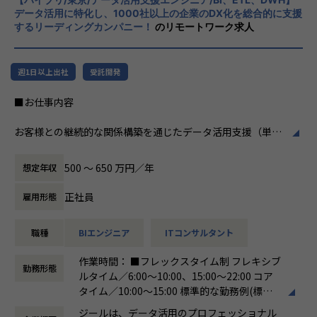
掲げております。高い専門性を持った技術
関与できます。
データ活用に特化し、1000社以上の企業のDX化を総合的に支援
力、深い経験から得られた多様性のある高度
するリーディングカンパニー！
のリモートワーク求人
・大手企業の意思決定層と直接対峙できる
な分析力をハイクオリティ＆ローコストで提
-ステアリングコミッティ等を通じ、経営層との議論・合
供することで、企業の競争優位確保に貢献す
意形成をリードします。
ることを私たちは使命としております。
・裁量の大きいアカウント経営に近い役割
週1日以上出社
受託開発
-アカウントプラン策定から案件創出・実行まで一気通貫
■Vision：100年企業の創造
■お仕事内容
で関われます。
私たちはビジョンとして「100年企業の創
・技術に縛られず価値創出に集中できる
造」を掲げて、理想企業の創造に向け、「社
お客様との継続的な関係構築を通じたデータ活用支援（単発
-データ領域の専門開発は不要。PM・ビジネス視点を活か
員全員が燃える会社」を目指しています。理
プロジェクトではなく伴走型支援）をしていただきます。
せる環境です。
想企業とは「他者貢献」を通して誰よりも発
具体的な業務内容は以下のとおりです。
・セカンドキャリアとしてのフィット
展する企業です。そして、社員全員が燃え続
500 〜 650 万円／年
想定年収
-ラインマネジメント経験を活かしつつ、再び顧客最前線で
ける会社が「100年企業」であると信じてい
●顧客の業務理解を深め、課題に対するデータ活用の提案・
価値発揮が可能です。
ます。お客様に対する長期的な貢献を果たす
正社員
雇用形態
実行
ことに最大の意義をもって事業活動に取り組
●DOMO（※）を利用したお客様への伴走型データ活用支援
んで参ります。
職種
BIエンジニア
ITコンサルタント
●DOMOを含む、データ統合基盤に関わる各種製品・サービ
■組織紹介（アカウントマネジメント室について）
スを用いた、データ基盤構築（データ収集、加工、蓄積）や
アカウントマネジメント室は、当社の主要顧客（エンタープ
作業時間： ■フレックスタイム制 フレキシブ
画面（ダッシュボードやレポート、帳票など）作成
ライズ企業）に対して、中長期的なビジネス価値創出を担う
勤務形態
ルタイム／6:00～10:00、15:00～22:00 コア
●PowerPoint等を用いた提案資料の作成とプレゼンテーシ
組織です。
タイム／10:00～15:00 標準的な勤務例(標準
ョン
単なるプロジェクト遂行に留まらず、顧客の経営・事業課題
労働時間)／9:00～18:00
●ベンダーとのアライアンス活動（資格取得やイベント参加
に深く入り込み、「共に事業を創るパートナー」として伴走
ジールは、データ活用のプロフェッショナル