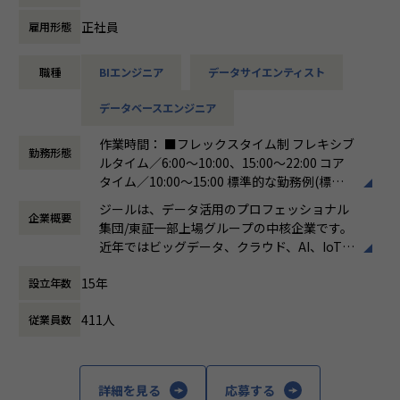
ています。
ける会社が「100年企業」であると信じてい
ます。お客様に対する長期的な貢献を果たす
正社員
雇用形態
【詳細】
ことに最大の意義をもって事業活動に取り組
●クライアントの要望に沿ったデータプラットフォームの企
んで参ります。
職種
BIエンジニア
データサイエンティスト
画、設計、実装まで、プロジェクトに一気通貫で関わってい
ただきます。
データベースエンジニア
●主に要件定義からテストまでお任せします。開発だけでな
く、DB、インフラ、プロジェクト管理、
作業時間： ■フレックスタイム制 フレキシブ
エンドユーザーとのコミュニケーション能力など、幅広い経
勤務形態
ルタイム／6:00～10:00、15:00～22:00 コア
験に基づくスキルアップ・キャリアアップが可能な環境で
タイム／10:00～15:00 標準的な勤務例(標準
す。
労働時間)／9:00～18:00
●エンドユーザー様と直接やり取りをする立場であり、要件
ジールは、データ活用のプロフェッショナル
企業概要
働き方：
フレックス制（コアタイムあり）
定義など上流工程に携われます。
集団/東証一部上場グループの中核企業です。
時間外労働の有無： 有（月平均19時間）
近年ではビッグデータ、クラウド、AI、IoTを
休憩時間： 60分
活用した事例も増加し、顧客のDX推進を支援
■募集背景
15年
設立年数
する立場にスコープを拡張しています。
データプラットフォーム導入・構築の引き合い増加に対応す
るための増員です。
411人
従業員数
顧客の大半は大手企業となっており、30年以
上データ活用領域に特化してきたナレッジ/市
【業務の変更の範囲】
場からの信頼が強固な経営基盤を支えていま
会社の規定に準ずる
す。
詳細を見る
応募する