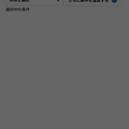
選択中の条件
CTO
VPoE
テックリード
ITコンサルタント
ITアーキテクト
プロジェクトマネージャー
プロダクトマネージャー
スクラムマスター