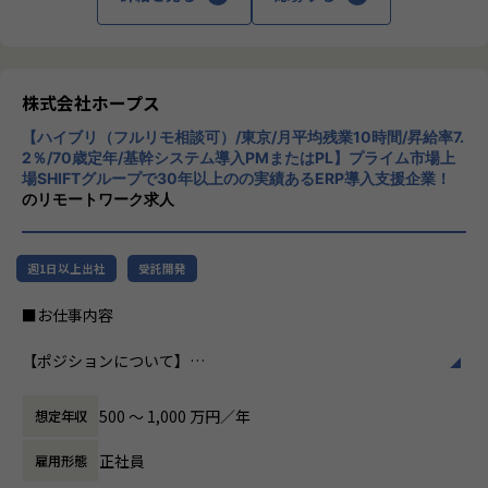
・ハイブリッド勤務あり！
スを提供しています。クラウドERPやローコ
ヒトが元気になれば、ビジネスも活性化する。
・平均残業時間が月10時間！ワークライフバランスも整った
ード開発を柱とし、業務効率化やDX推進、経
​ヒトが何をすべきかを追求し、ITの力で “働くを楽しく” へ
環境です。
営分析、マーケティングなど多岐にわたるソ
リノベートすることで社会に貢献します。​
【会社概要】
リューションを展開。特に、SAP S/4HANA®
「バックオフィスDX」「Make work fun！」をモットーに、
【業務の変更の範囲】
CloudやOracle ERP Cloudなどを活用し、企
株式会社ホープス
・VISION「基幹系業務DXをリード」
バックオフィス業務とそこに関わる人たちの働き方を変えて
IT開発関連業務
業の業務プロセスを最適化し、経営管理の強
ITの力で人手不足の解消と流動性の拡大に寄与するサービス
いくことを通して、企業競争力を向上させることを使命とし
【ハイブリ（フルリモ相談可）/東京/月平均残業10時間/昇給率7.
化を図っています1。
を提供し、世の中の仕事の標準化の輪を広げます。
ています。
2％/70歳定年/基幹システム導入PMまたはPL】プライム市場上
場SHIFTグループで30年以上のの実績あるERP導入支援企業！
ヒトが元気になれば、ビジネスも活性化する。​
社風/文化
のリモートワーク求人
【ホープスの目指す世界】
HOPESはヒトが何をすべきかを追求し、ITの力で “働くを楽
ホープスは、若手社員が活躍できる環境で、
《ERP導入を支援し、業務標準化の輪を広げる》
しく” へリノベートすることで社会に貢献します。​
社内の風通しが良く、活気に満ちた雰囲気が
国内全体では基幹業務の標準化は急務であるものの、大手・
特徴です。多様性を重視し、様々な国籍や背
週1日以上出社
受託開発
準大手から中堅規模の企業においては実現していない企業が
景を持つ社員が協力し合いながら働いていま
多くERP導入の課題感は多い状況です。
【ホープスの魅力】
す。チームワークを大切にし、社員同士のコ
■お仕事内容
ホープスはそのような企業への支援戦略を中心に事業を展開
・2020年に東証プライム上場SHIFTグループ入り！安定基盤
ミュニケーションが活発です2。
しています。
で年120％超成長中
【ポジションについて】
大手企業、中規模企業向けのERP領域でシェアNO.1を目指し
・明確な評価制度「昇給率7.7％」（2023年度実績）
働き方/リモートワーク
本ポジションは、公共系（官公庁・自治体）向けの基幹シス
国内サプライチェーン全体での業務標準化を狙っています。
・Udemyを会社負担で活用、資格取得奨励制度など、従業員
ホープスでは、リモートワーク活用があり平
テム導入プロジェクトにおいてPMまたはPLとして以下のよ
のスキルアップも応援！
均週2～3日の在宅勤務が可能です。転勤はな
500 〜 1,000 万円／年
想定年収
うな業務を想定しています。
【業務の変更の範囲】
・70歳定年/役職定年無
く、プロジェクトに応じて柔軟な働き方がで
・基幹システム導入PJにおける、要件定義～テスト、移行支
IT開発関連業務
・入社月から有休5日付与
きます。残業は月平均10時間程度と少なく、
正社員
雇用形態
援
ワークライフバランスを重視した環境が整っ