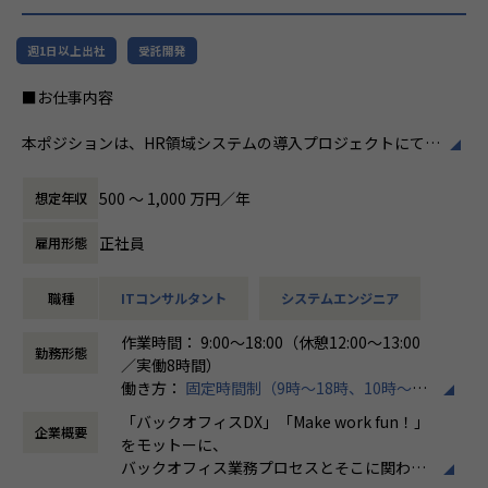
リューションを提供する会社です。
ホープスは、若手社員が活躍できる環境で、
社内の風通しが良く、活気に満ちた雰囲気が
・MISSION「ワークをもっとワクワクに」
週1日以上出社
受託開発
特徴です。多様性を重視し、様々な国籍や背
ヒトが元気になれば、ビジネスも活性化する。
景を持つ社員が協力し合いながら働いていま
■お仕事内容
​ヒトが何をすべきかを追求し、ITの力で “働くを楽しく” へ
す。チームワークを大切にし、社員同士のコ
リノベートすることで社会に貢献します。​
ミュニケーションが活発です2。
本ポジションは、HR領域システムの導入プロジェクトにて、
要件定義から設計、開発に携わっていただくポジションで
・VISION「基幹系業務DXをリード」
働き方/リモートワーク
す。
ITの力で人手不足の解消と流動性の拡大に寄与するサービス
ホープスでは、リモートワーク活用があり平
500 〜 1,000 万円／年
想定年収
を提供し、世の中の仕事の標準化の輪を広げます。
均週2～3日の在宅勤務が可能です。転勤はな
➀人事または給与システム導入開発エンジニア
く、プロジェクトに応じて柔軟な働き方がで
正社員
雇用形態
・主に基本設計～導入、本番稼働および稼働後の保守対応ま
【ホープスの目指す世界】
きます。残業は月平均10時間程度と少なく、
での業務を想定しております。
《ERP導入を支援し、業務標準化の輪を広げる》
ワークライフバランスを重視した環境が整っ
職種
ITコンサルタント
システムエンジニア
・SAP Success Factors、COMPANY導入経験者優遇ですが、
国内全体では基幹業務の標準化は急務であるものの、大手・
ています。
他のソリューション経験者でHR領域の知見をお持ちの方も
準大手から中堅規模の企業においては実現していない企業が
作業時間： 9:00～18:00（休憩12:00～13:00
歓迎しています。
多くERP導入の課題感は多い状況です。
勤務形態
／実働8時間）
ホープスはそのような企業への支援戦略を中心に事業を展開
働き方：
固定時間制（9時～18時、10時～19
➁経費精算システム導入開発エンジニア
しています。
時など）
・主に基本設計～導入、本番稼働および稼働後の保守対応ま
大手企業、中規模企業向けのERP領域でシェアNO.1を目指し
「バックオフィスDX」「Make work fun！」
企業概要
時間外労働の有無： 有（月平均10時間）
での業務を想定しております。
国内サプライチェーン全体での業務標準化を狙っています。
をモットーに、
休憩時間： 60分
・代表的なソリューションとしてSpendia、Ci*X（サイクロ
バックオフィス業務プロセスとそこに関わる
ス）などがありますが、他のソリューション経験者も大歓迎
【業務の変更の範囲】