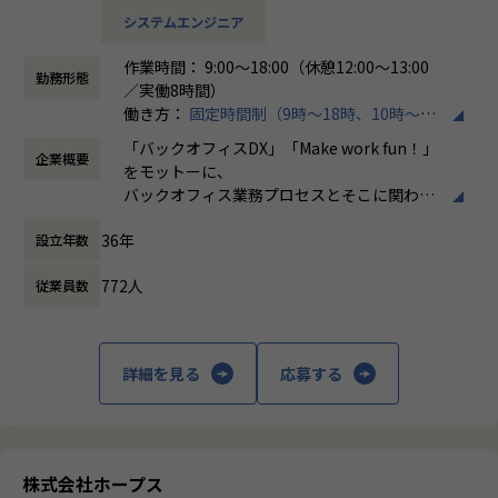
担当領域：要件定義／基本設計／詳細設計／実装
を高めるキャリア
システムエンジニア
言語：Objectve-C、Swift OS：IOS/Android
・ServiceNowアーキテクトとして技術領域を牽引するキャ
リア
作業時間： 9:00～18:00（休憩12:00～13:00
■公庁向け大規模Web・モバイルアプリ開発プロジェクト
・新規プロジェクト立ち上げや標準化推進など、事業成長に
勤務形態
／実働8時間）
担当領域：要件定義／基本設計／詳細設計／実装／テスト／
直結する役割を担うキャリア
働き方：
固定時間制（9時～18時、10時～19
リリース／運用保守
・メンバー育成や組織づくりを推進するマネジメントキャリ
時など）
言語：React（TypeScript）Spring Boot（Java）OS：Linu
「バックオフィスDX」「Make work fun！」
ア
企業概要
時間外労働の有無： 有（月平均10時間）
x
をモットーに、
・将来的に組織マネージャーとして事業・組織運営を担うキ
休憩時間： 60分
React Native（TypeScript）OS：Android
バックオフィス業務プロセスとそこに関わる
ャリア
人たちの働き方を変えていくことを通して、
■生保業界向け顧客情報管理Webアプリケーションのマイグ
36年
設立年数
企業競争力を向上させることを使命としてい
【事業責任者からのメッセージ】
レーションと新機能の追加​
ます。
世界基準でみたときに、世界ではポピュラーだけど日本で
担当領域：要件定義／基本設計／詳細設計／実装
772人
従業員数
はまだ浸透していないソリューションがたくさんあります。
言語：Java、Spring
株式会社ホープスは、ERP・EPMを中心とし
また、日本に入ってきているものの、認知度の低いツール
た基幹系システムの支援を主軸に、スクラッ
もたくさんあります。
【ホープスの魅力】
チ開発やコンサルティングまで幅広いサービ
ホープスではそういったソリューションやツールの導入・
詳細を見る
応募する
・Udemyを会社負担で活用、資格取得奨励制度など、従業員
スを提供しています。クラウドERPやローコ
開発を積極的に推進しております。
のスキルアップも応援！
ード開発を柱とし、業務効率化やDX推進、経
・「世界基準で通用するエンジニアスキルを身に着け
・成果主義で30代前半にマネジメントを任される例もあり！
営分析、マーケティングなど多岐にわたるソ
る」
・明確な評価制度「昇給率7.7％」
リューションを展開。特に、SAP S/4HANA®
・「日本で新しいマーケットを開拓する」
・入社月から有休5日付与
CloudやOracle ERP Cloudなどを活用し、企
・「日本でもっと浸透させ、よりよい未来を創る」
株式会社ホープス
業の業務プロセスを最適化し、経営管理の強