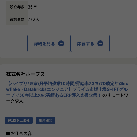
人たちの働き方を変えていくことを通して、
です。
IT開発関連業務
36年
設立年数
企業競争力を向上させることを使命としてい
ます。
【会社概要】
772人
従業員数
ホープスは、ERP・ERP周辺のシステム開発・導入、
株式会社ホープスは、ERP・EPMを中心とし
コンサルティングを主軸にイノベーションを起こすためのソ
た基幹系システムの支援を主軸に、スクラッ
リューションを提供する会社です。
チ開発やコンサルティングまで幅広いサービ
詳細を見る
応募する
スを提供しています。クラウドERPやローコ
・MISSION「ワークをもっとワクワクに」
ード開発を柱とし、業務効率化やDX推進、経
ヒトが元気になれば、ビジネスも活性化する。
営分析、マーケティングなど多岐にわたるソ
​ヒトが何をすべきかを追求し、ITの力で “働くを楽しく” へ
リューションを展開。特に、SAP S/4HANA®
リノベートすることで社会に貢献します。​
CloudやOracle ERP Cloudなどを活用し、企
株式会社ホープス
業の業務プロセスを最適化し、経営管理の強
・VISION「基幹系業務DXをリード」
【ハイブリ/東京/月平均残業10時間/昇給率7.2％/70歳定年/Sno
化を図っています1。
ITの力で人手不足の解消と流動性の拡大に寄与するサービス
wflake・Databricksエンジニア】プライム市場上場SHIFTグル
ープで30年以上のの実績あるERP導入支援企業！
のリモートワ
を提供し、世の中の仕事の標準化の輪を広げます。
社風/文化
ーク求人
ホープスは、若手社員が活躍できる環境で、
【ホープスの目指す世界】
社内の風通しが良く、活気に満ちた雰囲気が
《ERP導入を支援し、業務標準化の輪を広げる》
特徴です。多様性を重視し、様々な国籍や背
週1日以上出社
受託開発
国内全体では基幹業務の標準化は急務であるものの、大手・
景を持つ社員が協力し合いながら働いていま
準大手から中堅規模の企業においては実現していない企業が
す。チームワークを大切にし、社員同士のコ
■お仕事内容
多くERP導入の課題感は多い状況です。
ミュニケーションが活発です2。