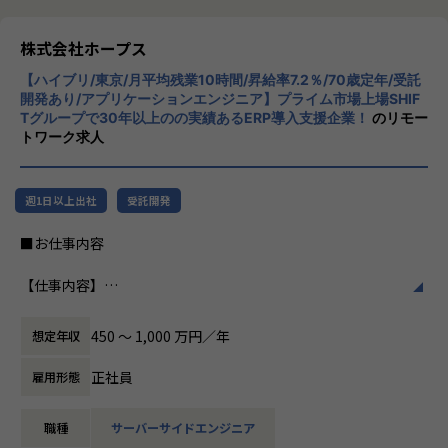
事業拡大フェーズだからこそ、プロジェクト推進だけではな
リューションを展開。特に、SAP S/4HANA®
く、組織やサービスづくりにも携わることが可能です。
CloudやOracle ERP Cloudなどを活用し、企
株式会社ホープス
業の業務プロセスを最適化し、経営管理の強
＜ポジションの魅力＞
【ハイブリ/東京/月平均残業10時間/昇給率7.2％/70歳定年/受託
化を図っています1。
・顧客と直接コミュニケーションを取りながらプロジェクト
開発あり/アプリケーションエンジニア】プライム市場上場SHIF
Tグループで30年以上のの実績あるERP導入支援企業！
のリモー
を推進できる
社風/文化
トワーク求人
・プロジェクトマネジメントやServiceNow導入の上流工程
ホープスは、若手社員が活躍できる環境で、
に幅広く携わることができる
社内の風通しが良く、活気に満ちた雰囲気が
・拡大フェーズの組織において、新規プロジェクト立ち上げ
特徴です。多様性を重視し、様々な国籍や背
週1日以上出社
受託開発
や組織づくりにもチャレンジできる
景を持つ社員が協力し合いながら働いていま
・ServiceNow PMやアーキテクトとして専門性を高めなが
す。チームワークを大切にし、社員同士のコ
■お仕事内容
ら、将来的には組織マネージャーとしてのキャリア形成も可
ミュニケーションが活発です2。
能
【仕事内容】
※ご本人のご希望やご志向に合わせて、キャリアを作ってい
働き方/リモートワーク
大手企業を中心にとしたさまざまな業界のWebアプリやモバ
くことが可能です。
ホープスでは、リモートワーク活用があり平
イルアプリの上流から開発工程までをご担当いただきます。
均週2～3日の在宅勤務が可能です。転勤はな
450 〜 1,000 万円／年
想定年収
要件定義・開発・運用まで一貫して携わることができ、多く
【キャリアパス※一例です※】
く、プロジェクトに応じて柔軟な働き方がで
のアプリケーション開発を経験することが可能です。
事業拡大フェーズだからこそ、決められたキャリアに沿うだ
きます。残業は月平均10時間程度と少なく、
正社員
雇用形態
けではなく、ご自身の強みや志向に応じて幅広いキャリア形
ワークライフバランスを重視した環境が整っ
【プロジェクト例】
成が可能です。
ています。
職種
サーバーサイドエンジニア
■大手ネットバンキング向けシステム画面設計
・ServiceNow PMとしてプロジェクトマネジメントの専門性