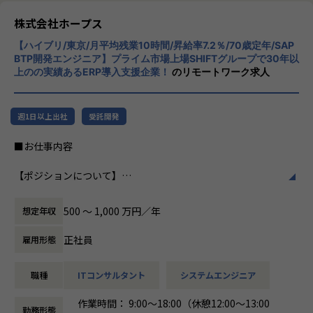
ホープスは、ERP・ERP周辺のシステム開発・導入、
リューションを展開。特に、SAP S/4HANA®
コンサルティングを主軸にイノベーションを起こすためのソ
CloudやOracle ERP Cloudなどを活用し、企
株式会社ホープス
リューションを提供する会社です。
業の業務プロセスを最適化し、経営管理の強
【ハイブリ/東京/月平均残業10時間/昇給率7.2％/70歳定年/SAP
化を図っています1。
BTP開発エンジニア】プライム市場上場SHIFTグループで30年以
・MISSION「ワークをもっとワクワクに」
上のの実績あるERP導入支援企業！
のリモートワーク求人
ヒトが元気になれば、ビジネスも活性化する。
社風/文化
​ヒトが何をすべきかを追求し、ITの力で “働くを楽しく” へ
ホープスは、若手社員が活躍できる環境で、
リノベートすることで社会に貢献します。​
社内の風通しが良く、活気に満ちた雰囲気が
週1日以上出社
受託開発
特徴です。多様性を重視し、様々な国籍や背
・VISION「基幹系業務DXをリード」
景を持つ社員が協力し合いながら働いていま
■お仕事内容
ITの力で人手不足の解消と流動性の拡大に寄与するサービス
す。チームワークを大切にし、社員同士のコ
を提供し、世の中の仕事の標準化の輪を広げます。
ミュニケーションが活発です2。
【ポジションについて】
本ポジションは、SAP BTPエンジニアとして、基幹系業務シ
【ホープスの目指す世界】
働き方/リモートワーク
ステムの導入・開発に携わっていただくポジションです。
《ERP導入を支援し、業務標準化の輪を広げる》
ホープスでは、リモートワーク活用があり平
500 〜 1,000 万円／年
想定年収
ホープスではエンドユーザー、大手SIer向けのERPパッケー
国内全体では基幹業務の標準化は急務であるものの、大手・
均週2～3日の在宅勤務が可能です。転勤はな
ジの提案や要件定義等の上流工程から、詳細設計・構築、テ
準大手から中堅規模の企業においては実現していない企業が
く、プロジェクトに応じて柔軟な働き方がで
正社員
雇用形態
スト工程や運用保守まで、一連の業務を担っています。
多くERP導入の課題感は多い状況です。
きます。残業は月平均10時間程度と少なく、
ホープスはそのような企業への支援戦略を中心に事業を展開
ワークライフバランスを重視した環境が整っ
職種
ITコンサルタント
システムエンジニア
具体的には、
しています。
ています。
SAP BTPの導入・開発・改修のプロジェクトにて、
大手企業、中規模企業向けのERP領域でシェアNO.1を目指し
作業時間： 9:00～18:00（休憩12:00～13:00
ご経験に応じて要件定義、設計の上流工程から、開発、保守
国内サプライチェーン全体での業務標準化を狙っています。
勤務形態