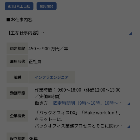
だからこそ、わたしたちは「時代のニーズ・変化に合わせ
特徴です。多様性を重視し、様々な国籍や背
週1日以上出社
受託開発
てエンジニアはスキルを変え、真に必要とされるエンジニ
景を持つ社員が協力し合いながら働いていま
ア」を輩出することに力を入れています。
す。チームワークを大切にし、社員同士のコ
■お仕事内容
そしてそれは、本当の意味でエンジニアの人生を守るため
ミュニケーションが活発です2。
の必要な武器になる、と信じています。
【主な仕事内容】
働き方/リモートワーク
クラウド（AWSメイン、その他Azure・GCP・OCI）分野の
また、ユーザーが真に求めることは、
ホープスでは、リモートワーク活用があり平
インフラエンジニアとして、
・必要なときに必要なシステムを簡単に利用できる
均週2～3日の在宅勤務が可能です。転勤はな
450 〜 900 万円／年
想定年収
これから導入していきたいお客様や、クラウドの利用をさら
・システムを用い、競争力を醸成し、社会が持続的な発
く、プロジェクトに応じて柔軟な働き方がで
に加速をしたいお客様に対して、
展を続けること
きます。残業は月平均10時間程度と少なく、
正社員
雇用形態
提案および調査分析、設計、構築、保守等の業務を行ってい
です。
ワークライフバランスを重視した環境が整っ
ただきます。
当社はそれを提供・実現し、システムの利用者とエンジニ
ています。
職種
インフラエンジニア
上流工程～下流工程すべての作業があり、当社メンバーでチ
アがワクワクする社会を創っていきます。
ームを組成してプロジェクトにご参画いただきます。
作業時間： 9:00～18:00（休憩12:00～13:00
【プロジェクト内容※一例です※】
勤務形態
／実働8時間）
受注システム：要件定義からリリースまで約2年のプロジ
働き方：
固定時間制（9時～18時、10時～19
【案件例】
ェクトにおいて、開発期間は2ヵ月と短納期で完了
時など）
・案件概要
生成型AI ：プロセスマイニングを用いた野良AIの防止
「バックオフィスDX」「Make work fun！」
企業概要
時間外労働の有無： 有（月平均10時間）
大手銀行向け 基盤更改
をモットーに、
休憩時間： 60分
・技術要素
【ローコード開発に携わったエンジニアの声】
バックオフィス業務プロセスとそこに関わる
AWS（ECS、Aurora、S3、Storage Gateway、CloudWatc
・API開発、オープンソースの方が幅がきくし、おもしろ
人たちの働き方を変えていくことを通して、
h）、JP1​
そうなイメージが正直あったが、実際にやってみるとローコ
36年
設立年数
企業競争力を向上させることを使命としてい