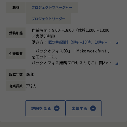
・クライアント折衝
ています。
職種
プロジェクトマネージャー
・進捗管理、メンバー管理 等
＜ホープスBLOG＞
プロジェクトの具体例やホープスの社風が分かる記事を掲載
プロジェクトリーダー
売上過去最高記録を更新している当社では、今まさに第二次
しております！
創業期として
是非ご覧ください！
作業時間： 9:00～18:00（休憩12:00～13:00
準大手から中堅規模の企業に特化して、プライム案件、ERP
勤務形態
HOPES blog：https://blog.hopes-ise.co.jp/
／実働8時間）
導入案件、DX推進案件の拡大に注力しております。
働き方：
固定時間制（9時～18時、10時～19
公共系PJのPMまたはPLとして組織を一緒に作っていただけ
【業務の変更の範囲】
時など）
る方を募集しております。
「バックオフィスDX」「Make work fun！」
IT開発関連業務
企業概要
時間外労働の有無： 有（月平均10時間）
をモットーに、
休憩時間： 60分
【ポジションの魅力】
バックオフィス業務プロセスとそこに関わる
・今期新設のポジション！豊富なERP導入実績のあるホープ
人たちの働き方を変えていくことを通して、
スで、事業拡大の一役を担えます！
36年
設立年数
企業競争力を向上させることを使命としてい
・年間平均昇給率は7.2%！正当な評価制度のもと、実績に応
ます。
じた昇給の実現が可能です。
772人
従業員数
・ハイブリッド勤務可能！地方在住者はフルリモート勤務相
株式会社ホープスは、ERP・EPMを中心とし
談可！
た基幹系システムの支援を主軸に、スクラッ
・平均残業時間が月10時間！ワークライフバランスも整った
チ開発やコンサルティングまで幅広いサービ
詳細を見る
応募する
環境です。
スを提供しています。クラウドERPやローコ
ード開発を柱とし、業務効率化やDX推進、経
【会社概要】
営分析、マーケティングなど多岐にわたるソ