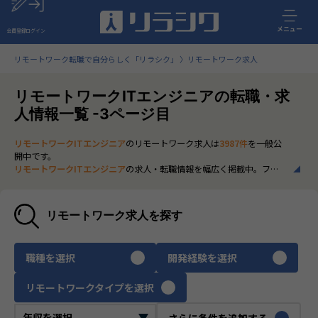
メニュー
会員登録
ログイン
リモートワーク転職で自分らしく「リラシク」
リモートワーク求人
リモートワークITエンジニアの転職・求
人情報一覧 -3ページ目
リモートワークITエンジニア
のリモートワーク求人は
3987件
を一般公
開中です。
リモートワークITエンジニア
の求人・転職情報を幅広く掲載中。フル
リモートから一部在宅勤務まで、全国の正社員ポジションを多数ご紹
介。最新の市場動向やキャリア形成に役立つ情報もあわせてチェック
できます。
リモートワーク求人を探す
いち早く、多くの選択肢から
リモートワークITエンジニア
のリモート
ワーク求人を選びたい方は、30秒で完結する無料の
会員登録
へお進み
ください。
職種を選択
開発経験を選択
リモートワークタイプを選択
さらに条件を追加する