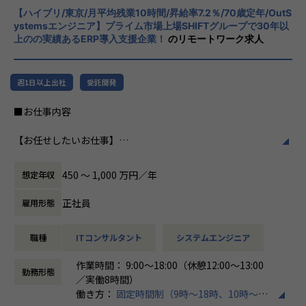
こういった想いをもったメンバーがたくさんいます！
【募集背景】
【ハイブリ/東京/月平均残業10時間/昇給率7.2％/70歳定年/OutS
化を図っています1。
このような環境下で一緒に成長していきたいと思っていた
ystemsエンジニア】プライム市場上場SHIFTグループで30年以
売上過去最高記録を更新している当社では、今まさに第二次
だける方からのご応募をお待ちしております！
上のの実績あるERP導入支援企業！
のリモートワーク求人
創業期として
社風/文化
準大手から中堅規模の企業に特化して、プライム案件やERP
ホープスは、若手社員が活躍できる環境で、
＜ホープスBLOGもご覧ください＞
導入案件、DX推進案件の拡大に注力しております。
社内の風通しが良く、活気に満ちた雰囲気が
プロジェクトの具体例やホープスの社風が分かる記事を掲載
週1日以上出社
受託開発
年間120%成長を続けており成長の過渡期にある中で、
特徴です。多様性を重視し、様々な国籍や背
しております！
アプリエンジニアとして組織を一緒に作っていただける方を
景を持つ社員が協力し合いながら働いていま
是非ご覧ください！
■お仕事内容
募集しております。
す。チームワークを大切にし、社員同士のコ
HOPES blog：https://blog.hopes-ise.co.jp/
ミュニケーションが活発です2。
ServiceNowPJ blog：https://blog.hopes-ise.co.jp/service
【お任せしたいお仕事】
＜ホープスBLOG＞
now%e5%b0%8e%e5%85%a5%e3%83%97%e3%83%a
Outsystemsを用いた業務システム開発チームの一員とし
プロジェクトの具体例やホープスの社風が分かる記事を掲載
働き方/リモートワーク
d%e3%82%b8%e3%82%a7%e3%82%af%e3%83%88%
て、システムの導入・開発を行うポジションです。
しております！
ホープスでは、リモートワーク活用があり平
ef%bc%9a%e3%81%8a%e5%ae%a2%e6%a7%98%e
450 〜 1,000 万円／年
想定年収
要件定義から開発・導入フェーズまで、まずはこれまでのご
是非ご覧ください！
均週2～3日の在宅勤務が可能です。転勤はな
3%81%ae%e6%a5%ad%e5%8b%99%e6%94%b9%e
経験に近しい領域をご担当いただきます。
HOPES blog：https://blog.hopes-ise.co.jp/
く、プロジェクトに応じて柔軟な働き方がで
5%96%84%e3%83%bb%e5%8a%b9%e7%8e%87%e
正社員
雇用形態
またキャリアビジョンに合わせて、下流から上流工程にステ
きます。残業は月平均10時間程度と少なく、
5%8c%96/
ップアップが可能な環境です。
注目記事
ワークライフバランスを重視した環境が整っ
職種
ITコンサルタント
システムエンジニア
「DX推進の最前線：お客様の社内DX推進って実際何をやっ
ています。
【会社概要】
Outsystems以外のローコード製品へのリスキルもできる環
ているの？」
「バックオフィスDX」「Make work fun！」をモットー
作業時間： 9:00～18:00（休憩12:00～13:00
境なので、スキルの幅を広げることも可能です！
https://blog.hopes-ise.co.jp/%e3%80%90%e3%83%9
勤務形態
に、バックオフィス業務とそこに関わる人たちの働き方を変
／実働8時間）
7%e3%83%ad%e3%82%b8%e3%82%a7%e3%82%af%
えていくことを通して、企業競争力を向上させることを使命
働き方：
固定時間制（9時～18時、10時～19
《具体的な業務内容》
e3%83%88%e7%b4%b9%e4%bb%8b%e3%80%91dx%
としています。