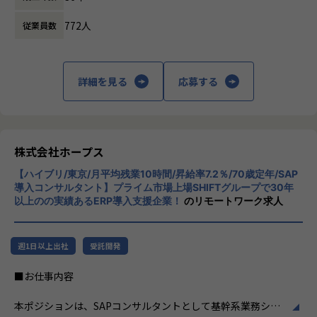
ード開発はできることが多かった（40代男性）。
ます。
その他、サーバーレスアーキテクチャでのデータ基盤構築
772人
・API開発、オープンソースは今までできたことを効率的
従業員数
や、システム更改におけるオンプレ→クラウドリフトアップ
に開発できるが、それに加えて今までできていないこと（A
株式会社ホープスは、ERP・EPMを中心とし
などプロジェクトは多数ございます。
I、プロセスマイニングの利用等）ができ、技術的な好奇心を
た基幹系システムの支援を主軸に、スクラッ
駆り立てられる。
チ開発やコンサルティングまで幅広いサービ
詳細を見る
応募する
将来的には、インフラアーキテクトや上級インフラエンジニ
より幅広い技術・知識の習得を楽しめる！（30代男性）
スを提供しています。クラウドERPやローコ
アなど、スペシャリストを目指して頂くことも可能です。
・開発工程を短縮することで、本当に必要な工程に時間を
ード開発を柱とし、業務効率化やDX推進、経
またご志向性に応じて、社内若手SEへの教育やインフラマネ
割けるようになった。中長期的にユーザーが求めていること
営分析、マーケティングなど多岐にわたるソ
ージャーへのキャリア、
を提案・提供でき、前よりお客様に寄り添った開発をしてい
リューションを展開。特に、SAP S/4HANA®
フルスタックエンジニアとしてインフラからの領域チェンジ
ると感じる（30代女性）。
CloudやOracle ERP Cloudなどを活用し、企
株式会社ホープス
など、ご志向性に応じたキャリアマップを用意しています。
・お客様から「想定より早く導入できた」「ほしかったシ
業の業務プロセスを最適化し、経営管理の強
現在、若手～ベテラン層まで幅広い人材が活躍しており、切
ステムがたくさんあり、使うことが楽しみだ」とお声をいた
【ハイブリ/東京/月平均残業10時間/昇給率7.2％/70歳定年/SAP
化を図っています1。
磋琢磨しながら成長できる環境です。
導入コンサルタント】プライム市場上場SHIFTグループで30年
だき、嬉しかった！（20代女性）
以上のの実績あるERP導入支援企業！
のリモートワーク求人
社風/文化
【事業責任者からのメッセージ】
ホープスは、若手社員が活躍できる環境で、
【入社者例】
世界基準でみたときに、世界ではポピュラーだけど日本で
社内の風通しが良く、活気に満ちた雰囲気が
・Mさん（20代後半）
週1日以上出社
受託開発
はまだ浸透していないソリューションがたくさんあります。
特徴です。多様性を重視し、様々な国籍や背
前職では、省庁（金融）向けに、AWS/VMwareを用いたクラ
また、日本に入ってきているものの、認知度の低いツール
景を持つ社員が協力し合いながら働いていま
■お仕事内容
ウドサーバ運用、オンプレサーバ運用・更改、ジョブネット
もたくさんあります。
す。チームワークを大切にし、社員同士のコ
操作、
ホープスではそういったソリューションやツールの導入・
ミュニケーションが活発です2。
本ポジションは、SAPコンサルタントとして基幹系業務シス
DB呼び出し、データバックアップ、インシデント対応など
開発を積極的に推進しております。