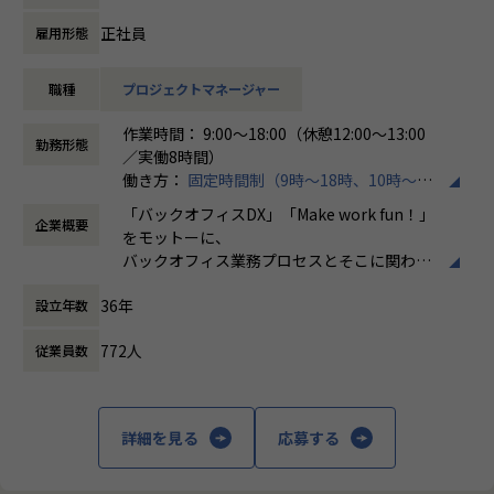
て、ITサービスマネジメント領域のみならず、顧客管理、人
事領域、業務ワークフロー改革など幅広い分野で活用されて
正社員
雇用形態
おり、当社においても引き合いが急速に増加しています。
本ポジションでは、ServiceNow導入プロジェクトにおける
職種
プロジェクトマネージャー
プロジェクトマネジメントやソリューションアーキテクチャ
設計など、上流工程を中心とした業務をお任せします。
作業時間： 9:00～18:00（休憩12:00～13:00
これまでのご経験やスキルに応じて、プロジェクト計画の策
勤務形態
／実働8時間）
定、進捗・品質・課題管理、顧客との各種調整やステークホ
働き方：
固定時間制（9時～18時、10時～19
ルダーマネジメント、ServiceNowを活用したソリューショ
時など）
ン設計、技術方針策定、開発チームのリードなどをご担当い
「バックオフィスDX」「Make work fun！」
企業概要
時間外労働の有無： 有（月平均10時間）
ただきます。
をモットーに、
休憩時間： 60分
また、組織拡大フェーズにあるため、新規プロジェクトの立
バックオフィス業務プロセスとそこに関わる
ち上げや標準化推進、若手メンバーの育成など、事業成長を
人たちの働き方を変えていくことを通して、
支える中核メンバーとしての活躍も期待しています。
36年
設立年数
企業競争力を向上させることを使命としてい
現在30人規模事業部において、資格取得者数が70%を超えて
ます。
きており、事業部全体でメンバーの育成に力を入れておりま
772人
従業員数
す。
株式会社ホープスは、ERP・EPMを中心とし
より育成に力を入れていきますので、メンバー育成にも大き
た基幹系システムの支援を主軸に、スクラッ
く携わることが可能です。
チ開発やコンサルティングまで幅広いサービ
詳細を見る
応募する
当社はSHIFTグループの強みを活かしながら、ERP・CRM・
スを提供しています。クラウドERPやローコ
EPM領域を中心としたDX支援を展開しており、ServiceNow
ード開発を柱とし、業務効率化やDX推進、経
事業についても今後の成長領域として投資を進めています。
営分析、マーケティングなど多岐にわたるソ