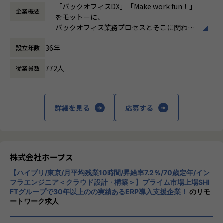
時など）
・要件定義・基本設計・詳細設計
e6%8e%a8%e9%80%b2%e3%81%ae%e6%9c%80%e
「バックオフィスDX」「Make work fun！」
「ヒトが元気になれば、ビジネスも活性化する。」
企業概要
時間外労働の有無： 有（月平均10時間）
・Outsystemsを用いたアプリ開発・テスト
5%89%8d%e7%b7%9a%ef%bc%9a%e3%81%8a%e5%
をモットーに、
HOPESはヒトが何をすべきかを追求し、ITの力で “働くを
休憩時間： 60分
・API／外部システムとの連携
ae%a2%e6%a7%98%e3%81%ae%e7%a4%be/
バックオフィス業務プロセスとそこに関わる
もっと楽しく” へリノベートすることで社会に貢献します。
・既存システムの改善・運用保守
人たちの働き方を変えていくことを通して、
・顧客との要件整理・業務改善提案
【業務の変更の範囲】
36年
設立年数
企業競争力を向上させることを使命としてい
当社はクラウドERPの構築・導入コンサルテーションを中
IT開発関連業務
ます。
心に、その他のパッケージ、スクラッチ開発による各種業務
772人
従業員数
システムの開発を手がける会社です。
【ローコード開発で実現できる世界】
株式会社ホープスは、ERP・EPMを中心とし
■ユーザーの「期待以上」のシステムを「迅速」に届ける
た基幹系システムの支援を主軸に、スクラッ
【業務の変更の範囲】
社会
チ開発やコンサルティングまで幅広いサービ
IT開発関連業務
詳細を見る
応募する
スを提供しています。クラウドERPやローコ
【なぜホープスがするのか？】
ード開発を柱とし、業務効率化やDX推進、経
創業当初、当社は工場において、短納期で高品質な製品を
営分析、マーケティングなど多岐にわたるソ
届けられるように業務改善案を提案していました。
リューションを展開。特に、SAP S/4HANA®
30年前はDXという言葉も耳馴染みなく、お客様からの理
CloudやOracle ERP Cloudなどを活用し、企
株式会社ホープス
解を得られにくい環境でした。
業の業務プロセスを最適化し、経営管理の強
なかには、工場自体の競争力を失い、工場の規模縮小・閉
【ハイブリ/東京/月平均残業10時間/昇給率7.2％/70歳定年/イン
化を図っています1。
鎖から、工場に支えられた街自体が閑散となることも目の当
フラエンジニア＜クラウド設計・構築＞】プライム市場上場SHI
FTグループで30年以上のの実績あるERP導入支援企業！
のリモ
たりにしました。
社風/文化
ートワーク求人
このような悲劇を繰り返したくはありません。
ホープスは、若手社員が活躍できる環境で、
社内の風通しが良く、活気に満ちた雰囲気が