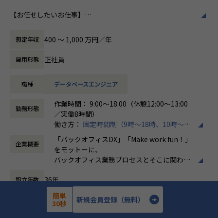
ホープスはそのような企業への支援戦略を中心に事業を展開
【お任せしたいお仕事】
しています。
働き方/リモートワーク
データエンジニアとして、SnowflakeやDatabricksを中心と
大手企業、中規模企業向けのERP領域でシェアNO.1を目指し
ホープスでは、リモートワーク活用があり平
したデータ活用基盤の構築・運用を通じて、
国内サプライチェーン全体での業務標準化を狙っています。
均週2～3日の在宅勤務が可能です。転勤はな
400 〜 1,000 万円／年
想定年収
お客様のDX推進を支援いただきます。
く、プロジェクトに応じて柔軟な働き方がで
担当工程は、企画、要件定義～リリース・保守までと幅広く
【業務の変更の範囲】
きます。残業は月平均10時間程度と少なく、
正社員
雇用形態
関わっていただくことができます。
IT開発関連業務
ワークライフバランスを重視した環境が整っ
ています。
職種
データベースエンジニア
データ基盤構築だけでなく分析や可視化・AI活用領域まで幅
広く経験を積むことが可能なため、
作業時間： 9:00～18:00（休憩12:00～13:00
データエンジニアとしての市場価値を高めていくことができ
勤務形態
／実働8時間）
る環境です。
働き方：
固定時間制（9時～18時、10時～19
時など）
《具体的な業務内容》
「バックオフィスDX」「Make work fun！」
企業概要
時間外労働の有無： 有（月平均10時間）
・SnowflakeまたはDatabricksを活用したデータ基盤の設
をモットーに、
休憩時間： 60分
計・構築
バックオフィス業務プロセスとそこに関わる
・DWH/Data Lake/Lakehouseの設計・構築・運用
人たちの働き方を変えていくことを通して、
・ETL/ELT処理およびデータパイプラインの開発
36年
設立年数
企業競争力を向上させることを使命としてい
・SQLを用いたデータ加工・最適化
ます。
簡単
・クラウドとのデータ連携基盤構築
772人
新規会員登録（無料）
従業員数
30秒
・BIダッシュボード向けデータモデリング
株式会社ホープスは、ERP・EPMを中心とし