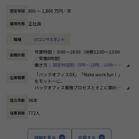
テムの導入推進を行っていただける方を募集しております。
を担当。
・「世界基準で通用するエンジニアスキルを身に着け
働き方/リモートワーク
実務を通してAWSの設計・構築スキルを高めるため、ホープ
る」
ホープスでは、リモートワーク活用があり平
800 〜 1,800 万円／年
想定年収
具体的には、以下のような業務に携わっていただきます。
スへご入社。
・「日本で新しいマーケットを開拓する」
均週2～3日の在宅勤務が可能です。転勤はな
・SAPシステムの導入プロジェクト支援（要件定義、設計、
・「日本でもっと浸透させ、よりよい未来を創る」
く、プロジェクトに応じて柔軟な働き方がで
正社員
雇用形態
実装、テスト、運用保守）
・Iさん（40代前半）
こういった想いをもったメンバーがたくさんいます！
きます。残業は月平均10時間程度と少なく、
・戦略策定や構想策定
前職では、AWSを中心としたクラウドシステムの構築・運
このような環境下で一緒に成長していきたいと思っていた
ワークライフバランスを重視した環境が整っ
職種
ITコンサルタント
・クライアントとの折衝および課題解決の提案
用・EOL対応に携わり、TerraformやAnsibleを用いた自動
だける方からのご応募をお待ちしております！
ています。
・プロジェクトマネジメントおよび進捗管理
化、Dockerによる環境構築などを担当。
作業時間： 9:00～18:00（休憩12:00～13:00
AWS環境の保守・改善を中心に、ユーザー調整・スケジュー
＜ホープスBLOGもご覧ください＞
勤務形態
／実働8時間）
売上過去最高記録を更新している当社では、今まさに第二次
ル管理も担当し、技術とマネジメントの両面からプロジェク
プロジェクトの具体例やホープスの社風が分かる記事を掲載
働き方：
固定時間制（9時～18時、10時～19
創業期として
トを推進
しております！
時など）
準大手から中堅規模の企業に特化して、プライム案件、ERP
上流工程からシステム全体を俯瞰して関わった経験を活か
是非ご覧ください！
「バックオフィスDX」「Make work fun！」
企業概要
時間外労働の有無： 有（月平均10時間）
導入案件、DX推進案件の拡大に注力しております。
し、運用・保守だけでなく設計・構築に継続的に関われる環
HOPES Blog：https://blog.hopes-ise.co.jp/
をモットーに、
休憩時間： 60分
SAPコンサルタントとして組織を一緒に作っていただける方
境を求め、ホープスへご入社。
バックオフィス業務プロセスとそこに関わる
を募集しております。
【ポジションの魅力】
人たちの働き方を変えていくことを通して、
・Oさん（50代前半）
36年
・開発に強いホープス！そのため上流～下流工程まで案件の
設立年数
企業競争力を向上させることを使命としてい
【会社概要】
前職では、金融・メーカー・物流等のお客様向けにシステム
幅が広い！
ます。
ホープスは、ERP・ERP周辺のシステム開発・導入、
運用担当として従事。
772人
従業員数
・上流工程やマネジメント、コンサルタントにステップアッ
コンサルティングを主軸にイノベーションを起こすためのソ
オンプレミス型の汎用機・Linuxシステム、クラウド（AW
プ可能！
株式会社ホープスは、ERP・EPMを中心とし
リューションを提供する会社です。
S）など幅広く経験あり。
・プライム案件へのチャレンジが可能！
た基幹系システムの支援を主軸に、スクラッ
これまでの経験を活かし、インフラエンジニアのスペシャリ
・平均年間昇給率7.2%！
チ開発やコンサルティングまで幅広いサービ
詳細を見る
応募する
・MISSION「ワークをもっとワクワクに」
ストとして活躍できる場を求めホープスへご入社。