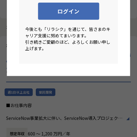
クリア
検索
ログイン
3987件中 21件～30件
今後とも「リラシク」を通じて、皆さまのキ
ャリア支援に努めてまいります。
引き続きご愛顧のほど、よろしくお願い申し
株式会社ホープス
上げます。
【ハイブリ/東京/月平均残業10時間/昇給率7.2％/70歳定年/Servi
ceNowプロジェクトマネージャー】プライム市場上場SHIFTグ
ループで30年以上のの実績あるERP導入支援企業！
のリモート
ワーク求人
週1日以上出社
受託開発
■お仕事内容
ServiceNow事業拡大に伴い、ServiceNow導入プロジェクト
の中核を担っていただくポジションです。
ServiceNowは企業のDX推進を支えるプラットフォームとし
600 〜 1,200 万円／年
想定年収