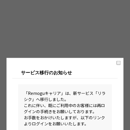
固定時間制（9時～18時、10時～19時など）
フレックス制（コアタイムあり）
フルフレックス制
裁量労働制
語学・国籍から探す
英語力必須
サービス移行のお知らせ
英語力尚可（英語活用環境あり）
外国籍の方OK
「Remoguキャリア」は、新サービス「リラ
シク」へ移行しました。
これに伴い、既にご利用中のお客様には再ロ
グインの手続きをお願いしております。
お手数をおかけいたしますが、以下のリンク
よりログインをお願いいたします。