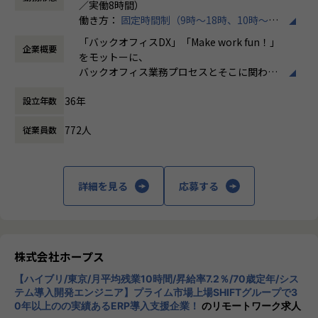
／実働8時間）
運用のプロジェクトに携わっていただきます。
働き方：
固定時間制（9時～18時、10時～19
【業務の変更の範囲】
時など）
売上過去最高記録を更新している当社では、今まさに第二次
IT開発関連業務
「バックオフィスDX」「Make work fun！」
企業概要
時間外労働の有無： 有（月平均10時間）
創業期として
をモットーに、
休憩時間： 60分
準大手から中堅規模の企業に特化して、プライム案件、ERP
バックオフィス業務プロセスとそこに関わる
導入案件、DX推進案件の拡大に注力しております。
人たちの働き方を変えていくことを通して、
BTP開発エンジニアとして組織を一緒に作っていただける方
36年
設立年数
企業競争力を向上させることを使命としてい
を募集しております。
ます。
772人
従業員数
【ポジションの魅力】
株式会社ホープスは、ERP・EPMを中心とし
・開発に強いホープス！そのため上流～下流工程まで案件の
た基幹系システムの支援を主軸に、スクラッ
幅が広い！
チ開発やコンサルティングまで幅広いサービ
詳細を見る
応募する
・上流工程やマネジメント、コンサルタントにステップアッ
スを提供しています。クラウドERPやローコ
プ可能！
ード開発を柱とし、業務効率化やDX推進、経
・ハイブリッド勤務あり！
営分析、マーケティングなど多岐にわたるソ
・平均残業時間が月10時間！ワークライフバランスも整った
リューションを展開。特に、SAP S/4HANA®
環境です。
CloudやOracle ERP Cloudなどを活用し、企
株式会社ホープス
業の業務プロセスを最適化し、経営管理の強
【会社概要】
【ハイブリ/東京/月平均残業10時間/昇給率7.2％/70歳定年/シス
化を図っています1。
ホープスは、ERP・ERP周辺のシステム開発・導入、
テム導入開発エンジニア】プライム市場上場SHIFTグループで3
0年以上のの実績あるERP導入支援企業！
のリモートワーク求人
コンサルティングを主軸にイノベーションを起こすためのソ
社風/文化