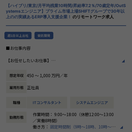
こういった想いをもったメンバーがたくさんいます！
【募集背景】
【ハイブリ/東京/月平均残業10時間/昇給率7.2％/70歳定年/OutS
化を図っています1。
このような環境下で一緒に成長していきたいと思っていた
ystemsエンジニア】プライム市場上場SHIFTグループで30年以
売上過去最高記録を更新している当社では、今まさに第二次
だける方からのご応募をお待ちしております！
上のの実績あるERP導入支援企業！
のリモートワーク求人
創業期として
社風/文化
準大手から中堅規模の企業に特化して、プライム案件やERP
ホープスは、若手社員が活躍できる環境で、
＜ホープスBLOGもご覧ください＞
導入案件、DX推進案件の拡大に注力しております。
社内の風通しが良く、活気に満ちた雰囲気が
プロジェクトの具体例やホープスの社風が分かる記事を掲載
週1日以上出社
受託開発
年間120%成長を続けており成長の過渡期にある中で、
特徴です。多様性を重視し、様々な国籍や背
しております！
アプリエンジニアとして組織を一緒に作っていただける方を
景を持つ社員が協力し合いながら働いていま
是非ご覧ください！
■お仕事内容
募集しております。
す。チームワークを大切にし、社員同士のコ
HOPES blog：https://blog.hopes-ise.co.jp/
ミュニケーションが活発です2。
ServiceNowPJ blog：https://blog.hopes-ise.co.jp/service
【お任せしたいお仕事】
＜ホープスBLOG＞
now%e5%b0%8e%e5%85%a5%e3%83%97%e3%83%a
Outsystemsを用いた業務システム開発チームの一員とし
プロジェクトの具体例やホープスの社風が分かる記事を掲載
働き方/リモートワーク
d%e3%82%b8%e3%82%a7%e3%82%af%e3%83%88%
て、システムの導入・開発を行うポジションです。
しております！
ホープスでは、リモートワーク活用があり平
ef%bc%9a%e3%81%8a%e5%ae%a2%e6%a7%98%e
450 〜 1,000 万円／年
想定年収
要件定義から開発・導入フェーズまで、まずはこれまでのご
是非ご覧ください！
均週2～3日の在宅勤務が可能です。転勤はな
3%81%ae%e6%a5%ad%e5%8b%99%e6%94%b9%e
経験に近しい領域をご担当いただきます。
HOPES blog：https://blog.hopes-ise.co.jp/
く、プロジェクトに応じて柔軟な働き方がで
5%96%84%e3%83%bb%e5%8a%b9%e7%8e%87%e
正社員
雇用形態
またキャリアビジョンに合わせて、下流から上流工程にステ
きます。残業は月平均10時間程度と少なく、
5%8c%96/
ップアップが可能な環境です。
注目記事
ワークライフバランスを重視した環境が整っ
職種
ITコンサルタント
システムエンジニア
「DX推進の最前線：お客様の社内DX推進って実際何をやっ
ています。
【会社概要】
Outsystems以外のローコード製品へのリスキルもできる環
ているの？」
「バックオフィスDX」「Make work fun！」をモットー
作業時間： 9:00～18:00（休憩12:00～13:00
境なので、スキルの幅を広げることも可能です！
https://blog.hopes-ise.co.jp/%e3%80%90%e3%83%9
勤務形態
に、バックオフィス業務とそこに関わる人たちの働き方を変
／実働8時間）
7%e3%83%ad%e3%82%b8%e3%82%a7%e3%82%af%
えていくことを通して、企業競争力を向上させることを使命
働き方：
固定時間制（9時～18時、10時～19
《具体的な業務内容》
e3%83%88%e7%b4%b9%e4%bb%8b%e3%80%91dx%
としています。