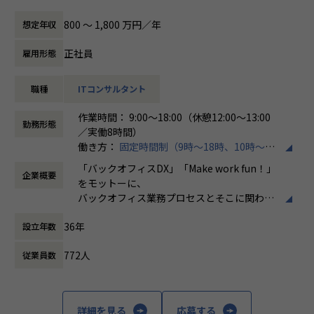
テムの導入推進を行っていただける方を募集しております。
を担当。
・「世界基準で通用するエンジニアスキルを身に着け
働き方/リモートワーク
実務を通してAWSの設計・構築スキルを高めるため、ホープ
る」
ホープスでは、リモートワーク活用があり平
800 〜 1,800 万円／年
想定年収
具体的には、以下のような業務に携わっていただきます。
スへご入社。
・「日本で新しいマーケットを開拓する」
均週2～3日の在宅勤務が可能です。転勤はな
・SAPシステムの導入プロジェクト支援（要件定義、設計、
・「日本でもっと浸透させ、よりよい未来を創る」
く、プロジェクトに応じて柔軟な働き方がで
正社員
雇用形態
実装、テスト、運用保守）
・Iさん（40代前半）
こういった想いをもったメンバーがたくさんいます！
きます。残業は月平均10時間程度と少なく、
・戦略策定や構想策定
前職では、AWSを中心としたクラウドシステムの構築・運
このような環境下で一緒に成長していきたいと思っていた
ワークライフバランスを重視した環境が整っ
職種
ITコンサルタント
・クライアントとの折衝および課題解決の提案
用・EOL対応に携わり、TerraformやAnsibleを用いた自動
だける方からのご応募をお待ちしております！
ています。
・プロジェクトマネジメントおよび進捗管理
化、Dockerによる環境構築などを担当。
作業時間： 9:00～18:00（休憩12:00～13:00
AWS環境の保守・改善を中心に、ユーザー調整・スケジュー
＜ホープスBLOGもご覧ください＞
勤務形態
／実働8時間）
売上過去最高記録を更新している当社では、今まさに第二次
ル管理も担当し、技術とマネジメントの両面からプロジェク
プロジェクトの具体例やホープスの社風が分かる記事を掲載
働き方：
固定時間制（9時～18時、10時～19
創業期として
トを推進
しております！
時など）
準大手から中堅規模の企業に特化して、プライム案件、ERP
上流工程からシステム全体を俯瞰して関わった経験を活か
是非ご覧ください！
「バックオフィスDX」「Make work fun！」
企業概要
時間外労働の有無： 有（月平均10時間）
導入案件、DX推進案件の拡大に注力しております。
し、運用・保守だけでなく設計・構築に継続的に関われる環
HOPES Blog：https://blog.hopes-ise.co.jp/
をモットーに、
休憩時間： 60分
SAPコンサルタントとして組織を一緒に作っていただける方
境を求め、ホープスへご入社。
バックオフィス業務プロセスとそこに関わる
を募集しております。
【ポジションの魅力】
人たちの働き方を変えていくことを通して、
・Oさん（50代前半）
36年
・開発に強いホープス！そのため上流～下流工程まで案件の
設立年数
企業競争力を向上させることを使命としてい
【会社概要】
前職では、金融・メーカー・物流等のお客様向けにシステム
幅が広い！
ます。
ホープスは、ERP・ERP周辺のシステム開発・導入、
運用担当として従事。
772人
従業員数
・上流工程やマネジメント、コンサルタントにステップアッ
コンサルティングを主軸にイノベーションを起こすためのソ
オンプレミス型の汎用機・Linuxシステム、クラウド（AW
プ可能！
株式会社ホープスは、ERP・EPMを中心とし
リューションを提供する会社です。
S）など幅広く経験あり。
・プライム案件へのチャレンジが可能！
た基幹系システムの支援を主軸に、スクラッ
これまでの経験を活かし、インフラエンジニアのスペシャリ
・平均年間昇給率7.2%！
チ開発やコンサルティングまで幅広いサービ
詳細を見る
応募する
・MISSION「ワークをもっとワクワクに」
ストとして活躍できる場を求めホープスへご入社。