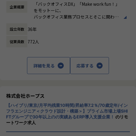
時など）
・要件定義・基本設計・詳細設計
e6%8e%a8%e9%80%b2%e3%81%ae%e6%9c%80%e
「バックオフィスDX」「Make work fun！」
「ヒトが元気になれば、ビジネスも活性化する。」
企業概要
時間外労働の有無： 有（月平均10時間）
・Outsystemsを用いたアプリ開発・テスト
5%89%8d%e7%b7%9a%ef%bc%9a%e3%81%8a%e5%
をモットーに、
HOPESはヒトが何をすべきかを追求し、ITの力で “働くを
休憩時間： 60分
・API／外部システムとの連携
ae%a2%e6%a7%98%e3%81%ae%e7%a4%be/
バックオフィス業務プロセスとそこに関わる
もっと楽しく” へリノベートすることで社会に貢献します。
・既存システムの改善・運用保守
人たちの働き方を変えていくことを通して、
・顧客との要件整理・業務改善提案
【業務の変更の範囲】
36年
設立年数
企業競争力を向上させることを使命としてい
当社はクラウドERPの構築・導入コンサルテーションを中
IT開発関連業務
ます。
心に、その他のパッケージ、スクラッチ開発による各種業務
772人
従業員数
システムの開発を手がける会社です。
【ローコード開発で実現できる世界】
株式会社ホープスは、ERP・EPMを中心とし
■ユーザーの「期待以上」のシステムを「迅速」に届ける
た基幹系システムの支援を主軸に、スクラッ
【業務の変更の範囲】
社会
チ開発やコンサルティングまで幅広いサービ
IT開発関連業務
詳細を見る
応募する
スを提供しています。クラウドERPやローコ
【なぜホープスがするのか？】
ード開発を柱とし、業務効率化やDX推進、経
創業当初、当社は工場において、短納期で高品質な製品を
営分析、マーケティングなど多岐にわたるソ
届けられるように業務改善案を提案していました。
リューションを展開。特に、SAP S/4HANA®
30年前はDXという言葉も耳馴染みなく、お客様からの理
CloudやOracle ERP Cloudなどを活用し、企
株式会社ホープス
解を得られにくい環境でした。
業の業務プロセスを最適化し、経営管理の強
なかには、工場自体の競争力を失い、工場の規模縮小・閉
【ハイブリ/東京/月平均残業10時間/昇給率7.2％/70歳定年/イン
化を図っています1。
鎖から、工場に支えられた街自体が閑散となることも目の当
フラエンジニア＜クラウド設計・構築＞】プライム市場上場SHI
FTグループで30年以上のの実績あるERP導入支援企業！
のリモ
たりにしました。
社風/文化
ートワーク求人
このような悲劇を繰り返したくはありません。
ホープスは、若手社員が活躍できる環境で、
社内の風通しが良く、活気に満ちた雰囲気が