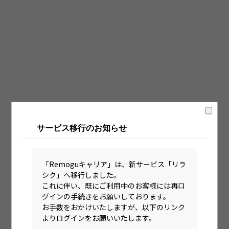
固定時間制（9時～18時、10時～19時など）
フレックス制（コアタイムあり）
フルフレックス制
裁量労働制
語学・国籍から探す
英語力必須
サービス移行のお知らせ
英語力尚可（英語活用環境あり）
外国籍の方OK
「Remoguキャリア」は、新サービス「リラ
シク」へ移行しました。
これに伴い、既にご利用中のお客様には再ロ
グインの手続きをお願いしております。
お手数をおかけいたしますが、以下のリンク
よりログインをお願いいたします。