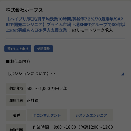
ホープスは、ERP・ERP周辺のシステム開発・導入、
リューションを展開。特に、SAP S/4HANA®
コンサルティングを主軸にイノベーションを起こすためのソ
CloudやOracle ERP Cloudなどを活用し、企
株式会社ホープス
リューションを提供する会社です。
業の業務プロセスを最適化し、経営管理の強
【ハイブリ/東京/月平均残業10時間/昇給率7.2％/70歳定年/SAP
化を図っています1。
BTP開発エンジニア】プライム市場上場SHIFTグループで30年以
・MISSION「ワークをもっとワクワクに」
上のの実績あるERP導入支援企業！
のリモートワーク求人
ヒトが元気になれば、ビジネスも活性化する。
社風/文化
​ヒトが何をすべきかを追求し、ITの力で “働くを楽しく” へ
ホープスは、若手社員が活躍できる環境で、
リノベートすることで社会に貢献します。​
社内の風通しが良く、活気に満ちた雰囲気が
週1日以上出社
受託開発
特徴です。多様性を重視し、様々な国籍や背
・VISION「基幹系業務DXをリード」
景を持つ社員が協力し合いながら働いていま
■お仕事内容
ITの力で人手不足の解消と流動性の拡大に寄与するサービス
す。チームワークを大切にし、社員同士のコ
を提供し、世の中の仕事の標準化の輪を広げます。
ミュニケーションが活発です2。
【ポジションについて】
本ポジションは、SAP BTPエンジニアとして、基幹系業務シ
【ホープスの目指す世界】
働き方/リモートワーク
ステムの導入・開発に携わっていただくポジションです。
《ERP導入を支援し、業務標準化の輪を広げる》
ホープスでは、リモートワーク活用があり平
500 〜 1,000 万円／年
想定年収
ホープスではエンドユーザー、大手SIer向けのERPパッケー
国内全体では基幹業務の標準化は急務であるものの、大手・
均週2～3日の在宅勤務が可能です。転勤はな
ジの提案や要件定義等の上流工程から、詳細設計・構築、テ
準大手から中堅規模の企業においては実現していない企業が
く、プロジェクトに応じて柔軟な働き方がで
正社員
雇用形態
スト工程や運用保守まで、一連の業務を担っています。
多くERP導入の課題感は多い状況です。
きます。残業は月平均10時間程度と少なく、
ホープスはそのような企業への支援戦略を中心に事業を展開
ワークライフバランスを重視した環境が整っ
職種
ITコンサルタント
システムエンジニア
具体的には、
しています。
ています。
SAP BTPの導入・開発・改修のプロジェクトにて、
大手企業、中規模企業向けのERP領域でシェアNO.1を目指し
作業時間： 9:00～18:00（休憩12:00～13:00
ご経験に応じて要件定義、設計の上流工程から、開発、保守
国内サプライチェーン全体での業務標準化を狙っています。
勤務形態