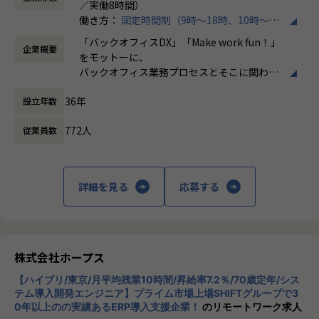
／実働8時間）
運用のプロジェクトに携わっていただきます。
働き方：
固定時間制（9時～18時、10時～19
【業務の変更の範囲】
時など）
売上過去最高記録を更新している当社では、今まさに第二次
IT開発関連業務
「バックオフィスDX」「Make work fun！」
企業概要
時間外労働の有無： 有（月平均10時間）
創業期として
をモットーに、
休憩時間： 60分
準大手から中堅規模の企業に特化して、プライム案件、ERP
バックオフィス業務プロセスとそこに関わる
導入案件、DX推進案件の拡大に注力しております。
人たちの働き方を変えていくことを通して、
BTP開発エンジニアとして組織を一緒に作っていただける方
36年
設立年数
企業競争力を向上させることを使命としてい
を募集しております。
ます。
772人
従業員数
【ポジションの魅力】
株式会社ホープスは、ERP・EPMを中心とし
・開発に強いホープス！そのため上流～下流工程まで案件の
た基幹系システムの支援を主軸に、スクラッ
幅が広い！
チ開発やコンサルティングまで幅広いサービ
詳細を見る
応募する
・上流工程やマネジメント、コンサルタントにステップアッ
スを提供しています。クラウドERPやローコ
プ可能！
ード開発を柱とし、業務効率化やDX推進、経
・ハイブリッド勤務あり！
営分析、マーケティングなど多岐にわたるソ
・平均残業時間が月10時間！ワークライフバランスも整った
リューションを展開。特に、SAP S/4HANA®
環境です。
CloudやOracle ERP Cloudなどを活用し、企
株式会社ホープス
業の業務プロセスを最適化し、経営管理の強
【会社概要】
【ハイブリ/東京/月平均残業10時間/昇給率7.2％/70歳定年/シス
化を図っています1。
ホープスは、ERP・ERP周辺のシステム開発・導入、
テム導入開発エンジニア】プライム市場上場SHIFTグループで3
0年以上のの実績あるERP導入支援企業！
のリモートワーク求人
コンサルティングを主軸にイノベーションを起こすためのソ
社風/文化