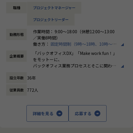
・クライアント折衝
ています。
職種
プロジェクトマネージャー
・進捗管理、メンバー管理 等
＜ホープスBLOG＞
プロジェクトの具体例やホープスの社風が分かる記事を掲載
プロジェクトリーダー
売上過去最高記録を更新している当社では、今まさに第二次
しております！
創業期として
是非ご覧ください！
作業時間： 9:00～18:00（休憩12:00～13:00
準大手から中堅規模の企業に特化して、プライム案件、ERP
勤務形態
HOPES blog：https://blog.hopes-ise.co.jp/
／実働8時間）
導入案件、DX推進案件の拡大に注力しております。
働き方：
固定時間制（9時～18時、10時～19
公共系PJのPMまたはPLとして組織を一緒に作っていただけ
【業務の変更の範囲】
時など）
る方を募集しております。
「バックオフィスDX」「Make work fun！」
IT開発関連業務
企業概要
時間外労働の有無： 有（月平均10時間）
をモットーに、
休憩時間： 60分
【ポジションの魅力】
バックオフィス業務プロセスとそこに関わる
・今期新設のポジション！豊富なERP導入実績のあるホープ
人たちの働き方を変えていくことを通して、
スで、事業拡大の一役を担えます！
36年
設立年数
企業競争力を向上させることを使命としてい
・年間平均昇給率は7.2%！正当な評価制度のもと、実績に応
ます。
じた昇給の実現が可能です。
772人
従業員数
・ハイブリッド勤務可能！地方在住者はフルリモート勤務相
株式会社ホープスは、ERP・EPMを中心とし
談可！
た基幹系システムの支援を主軸に、スクラッ
・平均残業時間が月10時間！ワークライフバランスも整った
チ開発やコンサルティングまで幅広いサービ
詳細を見る
応募する
環境です。
スを提供しています。クラウドERPやローコ
ード開発を柱とし、業務効率化やDX推進、経
【会社概要】
営分析、マーケティングなど多岐にわたるソ