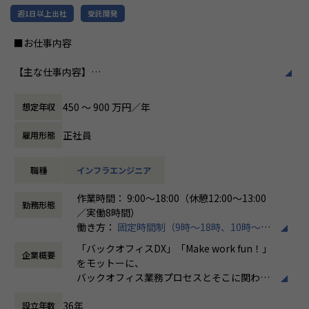
だからこそ、わたしたちは「時代のニーズ・変化に合わせ
特徴です。多様性を重視し、様々な国籍や背
週1日以上出社
受託開発
てエンジニアはスキルを変え、真に必要とされるエンジニ
景を持つ社員が協力し合いながら働いていま
ア」を輩出することに力を入れています。
す。チームワークを大切にし、社員同士のコ
■お仕事内容
そしてそれは、本当の意味でエンジニアの人生を守るため
ミュニケーションが活発です2。
の必要な武器になる、と信じています。
【主な仕事内容】
働き方/リモートワーク
クラウド（AWSメイン、その他Azure・GCP・OCI）分野の
また、ユーザーが真に求めることは、
ホープスでは、リモートワーク活用があり平
インフラエンジニアとして、
・必要なときに必要なシステムを簡単に利用できる
均週2～3日の在宅勤務が可能です。転勤はな
450 〜 900 万円／年
想定年収
これから導入していきたいお客様や、クラウドの利用をさら
・システムを用い、競争力を醸成し、社会が持続的な発
く、プロジェクトに応じて柔軟な働き方がで
に加速をしたいお客様に対して、
展を続けること
きます。残業は月平均10時間程度と少なく、
正社員
雇用形態
提案および調査分析、設計、構築、保守等の業務を行ってい
です。
ワークライフバランスを重視した環境が整っ
ただきます。
当社はそれを提供・実現し、システムの利用者とエンジニ
ています。
職種
インフラエンジニア
上流工程～下流工程すべての作業があり、当社メンバーでチ
アがワクワクする社会を創っていきます。
ームを組成してプロジェクトにご参画いただきます。
作業時間： 9:00～18:00（休憩12:00～13:00
【プロジェクト内容※一例です※】
勤務形態
／実働8時間）
受注システム：要件定義からリリースまで約2年のプロジ
働き方：
固定時間制（9時～18時、10時～19
【案件例】
ェクトにおいて、開発期間は2ヵ月と短納期で完了
時など）
・案件概要
生成型AI ：プロセスマイニングを用いた野良AIの防止
「バックオフィスDX」「Make work fun！」
企業概要
時間外労働の有無： 有（月平均10時間）
大手銀行向け 基盤更改
をモットーに、
休憩時間： 60分
・技術要素
【ローコード開発に携わったエンジニアの声】
バックオフィス業務プロセスとそこに関わる
AWS（ECS、Aurora、S3、Storage Gateway、CloudWatc
・API開発、オープンソースの方が幅がきくし、おもしろ
人たちの働き方を変えていくことを通して、
h）、JP1​
そうなイメージが正直あったが、実際にやってみるとローコ
36年
設立年数
企業競争力を向上させることを使命としてい