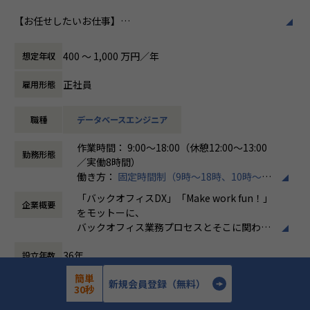
ホープスはそのような企業への支援戦略を中心に事業を展開
【お任せしたいお仕事】
しています。
働き方/リモートワーク
データエンジニアとして、SnowflakeやDatabricksを中心と
大手企業、中規模企業向けのERP領域でシェアNO.1を目指し
ホープスでは、リモートワーク活用があり平
したデータ活用基盤の構築・運用を通じて、
国内サプライチェーン全体での業務標準化を狙っています。
均週2～3日の在宅勤務が可能です。転勤はな
400 〜 1,000 万円／年
想定年収
お客様のDX推進を支援いただきます。
く、プロジェクトに応じて柔軟な働き方がで
担当工程は、企画、要件定義～リリース・保守までと幅広く
【業務の変更の範囲】
きます。残業は月平均10時間程度と少なく、
正社員
雇用形態
関わっていただくことができます。
IT開発関連業務
ワークライフバランスを重視した環境が整っ
ています。
職種
データベースエンジニア
データ基盤構築だけでなく分析や可視化・AI活用領域まで幅
広く経験を積むことが可能なため、
作業時間： 9:00～18:00（休憩12:00～13:00
データエンジニアとしての市場価値を高めていくことができ
勤務形態
／実働8時間）
る環境です。
働き方：
固定時間制（9時～18時、10時～19
時など）
《具体的な業務内容》
「バックオフィスDX」「Make work fun！」
企業概要
時間外労働の有無： 有（月平均10時間）
・SnowflakeまたはDatabricksを活用したデータ基盤の設
をモットーに、
休憩時間： 60分
計・構築
バックオフィス業務プロセスとそこに関わる
・DWH/Data Lake/Lakehouseの設計・構築・運用
人たちの働き方を変えていくことを通して、
・ETL/ELT処理およびデータパイプラインの開発
36年
設立年数
企業競争力を向上させることを使命としてい
・SQLを用いたデータ加工・最適化
ます。
簡単
・クラウドとのデータ連携基盤構築
772人
新規会員登録（無料）
従業員数
30秒
・BIダッシュボード向けデータモデリング
株式会社ホープスは、ERP・EPMを中心とし