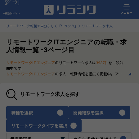
メニュー
会員登録
ログイン
リモートワーク転職で自分らしく「リラシク」
リモートワーク求人
リモートワークITエンジニアの転職・求
人情報一覧 -3ページ目
リモートワークITエンジニア
のリモートワーク求人は
3987件
を一般公
開中です。
リモートワークITエンジニア
の求人・転職情報を幅広く掲載中。フル
リモートから一部在宅勤務まで、全国の正社員ポジションを多数ご紹
介。最新の市場動向やキャリア形成に役立つ情報もあわせてチェック
できます。
リモートワーク求人を探す
いち早く、多くの選択肢から
リモートワークITエンジニア
のリモート
ワーク求人を選びたい方は、30秒で完結する無料の
会員登録
へお進み
ください。
職種を選択
開発経験を選択
リモートワークタイプを選択
さらに条件を追加する