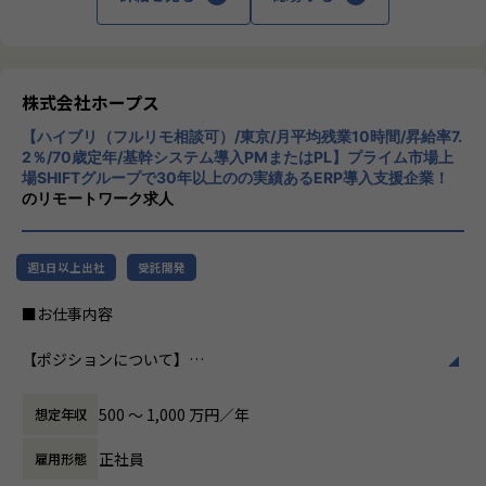
・ハイブリッド勤務あり！
スを提供しています。クラウドERPやローコ
ヒトが元気になれば、ビジネスも活性化する。
・平均残業時間が月10時間！ワークライフバランスも整った
ード開発を柱とし、業務効率化やDX推進、経
​ヒトが何をすべきかを追求し、ITの力で “働くを楽しく” へ
環境です。
営分析、マーケティングなど多岐にわたるソ
リノベートすることで社会に貢献します。​
【会社概要】
リューションを展開。特に、SAP S/4HANA®
「バックオフィスDX」「Make work fun！」をモットーに、
【業務の変更の範囲】
CloudやOracle ERP Cloudなどを活用し、企
株式会社ホープス
・VISION「基幹系業務DXをリード」
バックオフィス業務とそこに関わる人たちの働き方を変えて
IT開発関連業務
業の業務プロセスを最適化し、経営管理の強
ITの力で人手不足の解消と流動性の拡大に寄与するサービス
いくことを通して、企業競争力を向上させることを使命とし
【ハイブリ（フルリモ相談可）/東京/月平均残業10時間/昇給率7.
化を図っています1。
を提供し、世の中の仕事の標準化の輪を広げます。
ています。
2％/70歳定年/基幹システム導入PMまたはPL】プライム市場上
場SHIFTグループで30年以上のの実績あるERP導入支援企業！
ヒトが元気になれば、ビジネスも活性化する。​
社風/文化
のリモートワーク求人
【ホープスの目指す世界】
HOPESはヒトが何をすべきかを追求し、ITの力で “働くを楽
ホープスは、若手社員が活躍できる環境で、
《ERP導入を支援し、業務標準化の輪を広げる》
しく” へリノベートすることで社会に貢献します。​
社内の風通しが良く、活気に満ちた雰囲気が
国内全体では基幹業務の標準化は急務であるものの、大手・
特徴です。多様性を重視し、様々な国籍や背
週1日以上出社
受託開発
準大手から中堅規模の企業においては実現していない企業が
景を持つ社員が協力し合いながら働いていま
多くERP導入の課題感は多い状況です。
【ホープスの魅力】
す。チームワークを大切にし、社員同士のコ
■お仕事内容
ホープスはそのような企業への支援戦略を中心に事業を展開
・2020年に東証プライム上場SHIFTグループ入り！安定基盤
ミュニケーションが活発です2。
しています。
で年120％超成長中
【ポジションについて】
大手企業、中規模企業向けのERP領域でシェアNO.1を目指し
・明確な評価制度「昇給率7.7％」（2023年度実績）
働き方/リモートワーク
本ポジションは、公共系（官公庁・自治体）向けの基幹シス
国内サプライチェーン全体での業務標準化を狙っています。
・Udemyを会社負担で活用、資格取得奨励制度など、従業員
ホープスでは、リモートワーク活用があり平
テム導入プロジェクトにおいてPMまたはPLとして以下のよ
のスキルアップも応援！
均週2～3日の在宅勤務が可能です。転勤はな
500 〜 1,000 万円／年
想定年収
うな業務を想定しています。
【業務の変更の範囲】
・70歳定年/役職定年無
く、プロジェクトに応じて柔軟な働き方がで
・基幹システム導入PJにおける、要件定義～テスト、移行支
IT開発関連業務
・入社月から有休5日付与
きます。残業は月平均10時間程度と少なく、
正社員
雇用形態
援
ワークライフバランスを重視した環境が整っ