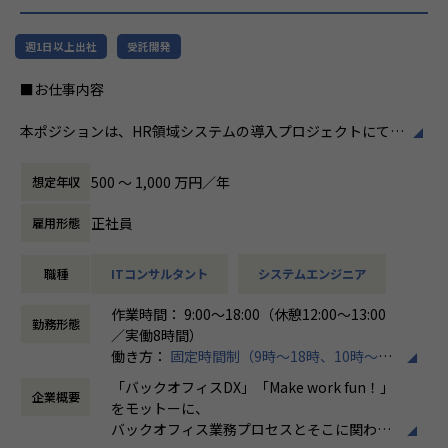
リューションを提供する会社です。
ホープスは、若手社員が活躍できる環境で、
社内の風通しが良く、活気に満ちた雰囲気が
・MISSION「ワークをもっとワクワクに」
週1日以上出社
受託開発
特徴です。多様性を重視し、様々な国籍や背
ヒトが元気になれば、ビジネスも活性化する。
景を持つ社員が協力し合いながら働いていま
■お仕事内容
​ヒトが何をすべきかを追求し、ITの力で “働くを楽しく” へ
す。チームワークを大切にし、社員同士のコ
リノベートすることで社会に貢献します。​
ミュニケーションが活発です2。
本ポジションは、HR領域システムの導入プロジェクトにて、
要件定義から設計、開発に携わっていただくポジションで
・VISION「基幹系業務DXをリード」
働き方/リモートワーク
す。
ITの力で人手不足の解消と流動性の拡大に寄与するサービス
ホープスでは、リモートワーク活用があり平
500 〜 1,000 万円／年
想定年収
を提供し、世の中の仕事の標準化の輪を広げます。
均週2～3日の在宅勤務が可能です。転勤はな
➀人事または給与システム導入開発エンジニア
く、プロジェクトに応じて柔軟な働き方がで
正社員
雇用形態
・主に基本設計～導入、本番稼働および稼働後の保守対応ま
【ホープスの目指す世界】
きます。残業は月平均10時間程度と少なく、
での業務を想定しております。
《ERP導入を支援し、業務標準化の輪を広げる》
ワークライフバランスを重視した環境が整っ
職種
ITコンサルタント
システムエンジニア
・SAP Success Factors、COMPANY導入経験者優遇ですが、
国内全体では基幹業務の標準化は急務であるものの、大手・
ています。
他のソリューション経験者でHR領域の知見をお持ちの方も
準大手から中堅規模の企業においては実現していない企業が
作業時間： 9:00～18:00（休憩12:00～13:00
歓迎しています。
多くERP導入の課題感は多い状況です。
勤務形態
／実働8時間）
ホープスはそのような企業への支援戦略を中心に事業を展開
働き方：
固定時間制（9時～18時、10時～19
➁経費精算システム導入開発エンジニア
しています。
時など）
・主に基本設計～導入、本番稼働および稼働後の保守対応ま
大手企業、中規模企業向けのERP領域でシェアNO.1を目指し
「バックオフィスDX」「Make work fun！」
企業概要
時間外労働の有無： 有（月平均10時間）
での業務を想定しております。
国内サプライチェーン全体での業務標準化を狙っています。
をモットーに、
休憩時間： 60分
・代表的なソリューションとしてSpendia、Ci*X（サイクロ
バックオフィス業務プロセスとそこに関わる
ス）などがありますが、他のソリューション経験者も大歓迎
【業務の変更の範囲】