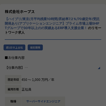
事業拡大フェーズだからこそ、プロジェクト推進だけではな
リューションを展開。特に、SAP S/4HANA®
く、組織やサービスづくりにも携わることが可能です。
CloudやOracle ERP Cloudなどを活用し、企
株式会社ホープス
業の業務プロセスを最適化し、経営管理の強
＜ポジションの魅力＞
【ハイブリ/東京/月平均残業10時間/昇給率7.2％/70歳定年/受託
化を図っています1。
・顧客と直接コミュニケーションを取りながらプロジェクト
開発あり/アプリケーションエンジニア】プライム市場上場SHIF
Tグループで30年以上のの実績あるERP導入支援企業！
のリモー
を推進できる
社風/文化
トワーク求人
・プロジェクトマネジメントやServiceNow導入の上流工程
ホープスは、若手社員が活躍できる環境で、
に幅広く携わることができる
社内の風通しが良く、活気に満ちた雰囲気が
・拡大フェーズの組織において、新規プロジェクト立ち上げ
特徴です。多様性を重視し、様々な国籍や背
週1日以上出社
受託開発
や組織づくりにもチャレンジできる
景を持つ社員が協力し合いながら働いていま
・ServiceNow PMやアーキテクトとして専門性を高めなが
す。チームワークを大切にし、社員同士のコ
■お仕事内容
ら、将来的には組織マネージャーとしてのキャリア形成も可
ミュニケーションが活発です2。
能
【仕事内容】
※ご本人のご希望やご志向に合わせて、キャリアを作ってい
働き方/リモートワーク
大手企業を中心にとしたさまざまな業界のWebアプリやモバ
くことが可能です。
ホープスでは、リモートワーク活用があり平
イルアプリの上流から開発工程までをご担当いただきます。
均週2～3日の在宅勤務が可能です。転勤はな
450 〜 1,000 万円／年
想定年収
要件定義・開発・運用まで一貫して携わることができ、多く
【キャリアパス※一例です※】
く、プロジェクトに応じて柔軟な働き方がで
のアプリケーション開発を経験することが可能です。
事業拡大フェーズだからこそ、決められたキャリアに沿うだ
きます。残業は月平均10時間程度と少なく、
正社員
雇用形態
けではなく、ご自身の強みや志向に応じて幅広いキャリア形
ワークライフバランスを重視した環境が整っ
【プロジェクト例】
成が可能です。
ています。
職種
サーバーサイドエンジニア
■大手ネットバンキング向けシステム画面設計
・ServiceNow PMとしてプロジェクトマネジメントの専門性