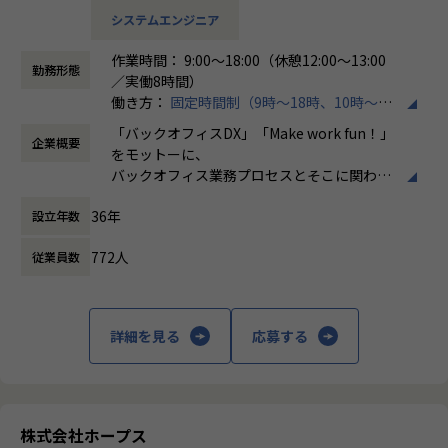
担当領域：要件定義／基本設計／詳細設計／実装
を高めるキャリア
システムエンジニア
言語：Objectve-C、Swift OS：IOS/Android
・ServiceNowアーキテクトとして技術領域を牽引するキャ
リア
作業時間： 9:00～18:00（休憩12:00～13:00
■公庁向け大規模Web・モバイルアプリ開発プロジェクト
・新規プロジェクト立ち上げや標準化推進など、事業成長に
勤務形態
／実働8時間）
担当領域：要件定義／基本設計／詳細設計／実装／テスト／
直結する役割を担うキャリア
働き方：
固定時間制（9時～18時、10時～19
リリース／運用保守
・メンバー育成や組織づくりを推進するマネジメントキャリ
時など）
言語：React（TypeScript）Spring Boot（Java）OS：Linu
「バックオフィスDX」「Make work fun！」
ア
企業概要
時間外労働の有無： 有（月平均10時間）
x
をモットーに、
・将来的に組織マネージャーとして事業・組織運営を担うキ
休憩時間： 60分
React Native（TypeScript）OS：Android
バックオフィス業務プロセスとそこに関わる
ャリア
人たちの働き方を変えていくことを通して、
■生保業界向け顧客情報管理Webアプリケーションのマイグ
36年
設立年数
企業競争力を向上させることを使命としてい
【事業責任者からのメッセージ】
レーションと新機能の追加​
ます。
世界基準でみたときに、世界ではポピュラーだけど日本で
担当領域：要件定義／基本設計／詳細設計／実装
772人
従業員数
はまだ浸透していないソリューションがたくさんあります。
言語：Java、Spring
株式会社ホープスは、ERP・EPMを中心とし
また、日本に入ってきているものの、認知度の低いツール
た基幹系システムの支援を主軸に、スクラッ
もたくさんあります。
【ホープスの魅力】
チ開発やコンサルティングまで幅広いサービ
ホープスではそういったソリューションやツールの導入・
詳細を見る
応募する
・Udemyを会社負担で活用、資格取得奨励制度など、従業員
スを提供しています。クラウドERPやローコ
開発を積極的に推進しております。
のスキルアップも応援！
ード開発を柱とし、業務効率化やDX推進、経
・「世界基準で通用するエンジニアスキルを身に着け
・成果主義で30代前半にマネジメントを任される例もあり！
営分析、マーケティングなど多岐にわたるソ
る」
・明確な評価制度「昇給率7.7％」
リューションを展開。特に、SAP S/4HANA®
・「日本で新しいマーケットを開拓する」
・入社月から有休5日付与
CloudやOracle ERP Cloudなどを活用し、企
・「日本でもっと浸透させ、よりよい未来を創る」
株式会社ホープス
業の業務プロセスを最適化し、経営管理の強