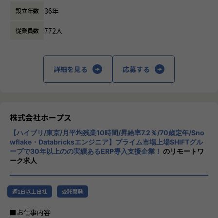
人たちの働き方を変えていくことを通して、
です。
IT開発関連業務
36年
設立年数
企業競争力を向上させることを使命としてい
ます。
【会社概要】
772人
従業員数
ホープスは、ERP・ERP周辺のシステム開発・導入、
株式会社ホープスは、ERP・EPMを中心とし
コンサルティングを主軸にイノベーションを起こすためのソ
た基幹系システムの支援を主軸に、スクラッ
リューションを提供する会社です。
チ開発やコンサルティングまで幅広いサービ
詳細を見る
応募する
スを提供しています。クラウドERPやローコ
・MISSION「ワークをもっとワクワクに」
ード開発を柱とし、業務効率化やDX推進、経
ヒトが元気になれば、ビジネスも活性化する。
営分析、マーケティングなど多岐にわたるソ
​ヒトが何をすべきかを追求し、ITの力で “働くを楽しく” へ
リューションを展開。特に、SAP S/4HANA®
リノベートすることで社会に貢献します。​
CloudやOracle ERP Cloudなどを活用し、企
株式会社ホープス
業の業務プロセスを最適化し、経営管理の強
・VISION「基幹系業務DXをリード」
【ハイブリ/東京/月平均残業10時間/昇給率7.2％/70歳定年/Sno
化を図っています1。
ITの力で人手不足の解消と流動性の拡大に寄与するサービス
wflake・Databricksエンジニア】プライム市場上場SHIFTグル
ープで30年以上のの実績あるERP導入支援企業！
のリモートワ
を提供し、世の中の仕事の標準化の輪を広げます。
社風/文化
ーク求人
ホープスは、若手社員が活躍できる環境で、
【ホープスの目指す世界】
社内の風通しが良く、活気に満ちた雰囲気が
《ERP導入を支援し、業務標準化の輪を広げる》
特徴です。多様性を重視し、様々な国籍や背
週1日以上出社
受託開発
国内全体では基幹業務の標準化は急務であるものの、大手・
景を持つ社員が協力し合いながら働いていま
準大手から中堅規模の企業においては実現していない企業が
す。チームワークを大切にし、社員同士のコ
■お仕事内容
多くERP導入の課題感は多い状況です。
ミュニケーションが活発です2。