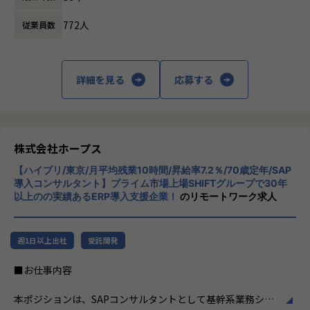
ード開発はできることが多かった（40代男性）。
ます。
その他、サーバーレスアーキテクチャでのデータ基盤構築
772人
・API開発、オープンソースは今までできたことを効率的
従業員数
や、システム更改におけるオンプレ→クラウドリフトアップ
に開発できるが、それに加えて今までできていないこと（A
株式会社ホープスは、ERP・EPMを中心とし
などプロジェクトは多数ございます。
I、プロセスマイニングの利用等）ができ、技術的な好奇心を
た基幹系システムの支援を主軸に、スクラッ
駆り立てられる。
チ開発やコンサルティングまで幅広いサービ
詳細を見る
応募する
将来的には、インフラアーキテクトや上級インフラエンジニ
より幅広い技術・知識の習得を楽しめる！（30代男性）
スを提供しています。クラウドERPやローコ
アなど、スペシャリストを目指して頂くことも可能です。
・開発工程を短縮することで、本当に必要な工程に時間を
ード開発を柱とし、業務効率化やDX推進、経
またご志向性に応じて、社内若手SEへの教育やインフラマネ
割けるようになった。中長期的にユーザーが求めていること
営分析、マーケティングなど多岐にわたるソ
ージャーへのキャリア、
を提案・提供でき、前よりお客様に寄り添った開発をしてい
リューションを展開。特に、SAP S/4HANA®
フルスタックエンジニアとしてインフラからの領域チェンジ
ると感じる（30代女性）。
CloudやOracle ERP Cloudなどを活用し、企
株式会社ホープス
など、ご志向性に応じたキャリアマップを用意しています。
・お客様から「想定より早く導入できた」「ほしかったシ
業の業務プロセスを最適化し、経営管理の強
現在、若手～ベテラン層まで幅広い人材が活躍しており、切
ステムがたくさんあり、使うことが楽しみだ」とお声をいた
【ハイブリ/東京/月平均残業10時間/昇給率7.2％/70歳定年/SAP
化を図っています1。
磋琢磨しながら成長できる環境です。
導入コンサルタント】プライム市場上場SHIFTグループで30年
だき、嬉しかった！（20代女性）
以上のの実績あるERP導入支援企業！
のリモートワーク求人
社風/文化
【事業責任者からのメッセージ】
ホープスは、若手社員が活躍できる環境で、
【入社者例】
世界基準でみたときに、世界ではポピュラーだけど日本で
社内の風通しが良く、活気に満ちた雰囲気が
・Mさん（20代後半）
週1日以上出社
受託開発
はまだ浸透していないソリューションがたくさんあります。
特徴です。多様性を重視し、様々な国籍や背
前職では、省庁（金融）向けに、AWS/VMwareを用いたクラ
また、日本に入ってきているものの、認知度の低いツール
景を持つ社員が協力し合いながら働いていま
■お仕事内容
ウドサーバ運用、オンプレサーバ運用・更改、ジョブネット
もたくさんあります。
す。チームワークを大切にし、社員同士のコ
操作、
ホープスではそういったソリューションやツールの導入・
ミュニケーションが活発です2。
本ポジションは、SAPコンサルタントとして基幹系業務シス
DB呼び出し、データバックアップ、インシデント対応など
開発を積極的に推進しております。