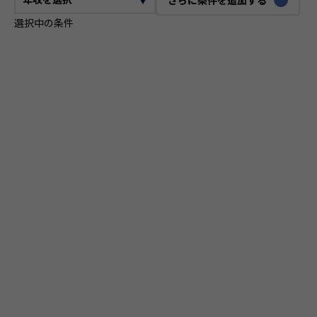
選択中の条件
CTO
VPoE
テックリード
ITコンサルタント
ITアーキテクト
プロジェクトマネージャー
プロダクトマネージャー
スクラムマスター