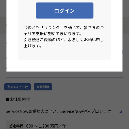
クリア
検索
ログイン
3987件中 21件～30件
今後とも「リラシク」を通じて、皆さまのキ
ャリア支援に努めてまいります。
引き続きご愛顧のほど、よろしくお願い申し
株式会社ホープス
上げます。
【ハイブリ/東京/月平均残業10時間/昇給率7.2％/70歳定年/Servi
ceNowプロジェクトマネージャー】プライム市場上場SHIFTグ
ループで30年以上のの実績あるERP導入支援企業！
のリモート
ワーク求人
週1日以上出社
受託開発
■お仕事内容
ServiceNow事業拡大に伴い、ServiceNow導入プロジェクト
の中核を担っていただくポジションです。
ServiceNowは企業のDX推進を支えるプラットフォームとし
600 〜 1,200 万円／年
想定年収