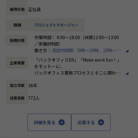
て、ITサービスマネジメント領域のみならず、顧客管理、人
事領域、業務ワークフロー改革など幅広い分野で活用されて
正社員
雇用形態
おり、当社においても引き合いが急速に増加しています。
本ポジションでは、ServiceNow導入プロジェクトにおける
職種
プロジェクトマネージャー
プロジェクトマネジメントやソリューションアーキテクチャ
設計など、上流工程を中心とした業務をお任せします。
作業時間： 9:00～18:00（休憩12:00～13:00
これまでのご経験やスキルに応じて、プロジェクト計画の策
勤務形態
／実働8時間）
定、進捗・品質・課題管理、顧客との各種調整やステークホ
働き方：
固定時間制（9時～18時、10時～19
ルダーマネジメント、ServiceNowを活用したソリューショ
時など）
ン設計、技術方針策定、開発チームのリードなどをご担当い
「バックオフィスDX」「Make work fun！」
企業概要
時間外労働の有無： 有（月平均10時間）
ただきます。
をモットーに、
休憩時間： 60分
また、組織拡大フェーズにあるため、新規プロジェクトの立
バックオフィス業務プロセスとそこに関わる
ち上げや標準化推進、若手メンバーの育成など、事業成長を
人たちの働き方を変えていくことを通して、
支える中核メンバーとしての活躍も期待しています。
36年
設立年数
企業競争力を向上させることを使命としてい
現在30人規模事業部において、資格取得者数が70%を超えて
ます。
きており、事業部全体でメンバーの育成に力を入れておりま
772人
従業員数
す。
株式会社ホープスは、ERP・EPMを中心とし
より育成に力を入れていきますので、メンバー育成にも大き
た基幹系システムの支援を主軸に、スクラッ
く携わることが可能です。
チ開発やコンサルティングまで幅広いサービ
詳細を見る
応募する
当社はSHIFTグループの強みを活かしながら、ERP・CRM・
スを提供しています。クラウドERPやローコ
EPM領域を中心としたDX支援を展開しており、ServiceNow
ード開発を柱とし、業務効率化やDX推進、経
事業についても今後の成長領域として投資を進めています。
営分析、マーケティングなど多岐にわたるソ