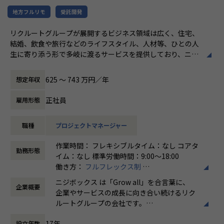
カンファレンス参加を会社負担でサポート。
さらに、業界の牽引者をメンターとして招いた講習など、ト
地方フルリモ
受託開発
レンドのキャッチアップを見据えた 取り組みも行なってい
リクルートグループが展開するビジネス領域は広く、住宅、
ます。
結婚、飲食や旅行などのライフスタイル、人材等、ひとの人
生に寄り添う形で多岐に渡るサービスを提供しており、ニジ
★ニジボックスでのワークスタイルが分かる、ブログ記事も
ボックスはグループの一員として、SUUMOやゼクシィ、ホ
ご参照ください
ットペッパー、じゃらん、リクナビなどの国内最大級のメデ
メンバーや社内の雰囲気、自由に学べてスキルアップできる
625 〜 743 万円／年
想定年収
ィアの開発ディレクションに従事する、開発ディレクターを
環境を感じていただけたら 嬉しいです！
募集しています。
・【社員インタビュー】Wantedly...https://www.wantedly.c
正社員
雇用形態
om/companies/nijibox/feed
業務内容
・【メンバー執筆】Qiita...https://qiita.com/organization
職種
プロジェクトマネージャー
リクルートグループのプロダクト開発ディレクションをお任
s/nijibox
せいたします。
・【オフィシャルブログ】…https://nijibox.jp/blog/
作業時間： フレキシブルタイム：なし コアタ
事業、ユーザー部門の担当者、プランナーと協業し、以下の
・【運営メディア】POSTD…https://postd.cc/
勤務形態
イム：なし 標準労働時間：9:00〜18:00
業務を担当いただきます。
・【運営イベント】…https://nijibox.connpass.com/
働き方：
フルフレックス制
時間外労働の有無： 有（月平均5時間～10時
＜企画・要件定義フェーズ＞
【業務の変更の範囲】
ニジボックス は「Grow all」を合言葉に、
企業概要
間）
プロジェクトのQCDに責任を持ち、開発プロジェクトを推進
無
企業やサービスの成長に向き合い続けるリク
休憩時間： 60分
いただきます。
ルートグループの会社です。
- サービスのエンハンス開発要件に応じたシステム要求事項
UI UXデザイン・開発・データエンジニアリ
の整理
17年
設立年数
ングなどを通じて、お客様のビジネスに伴走