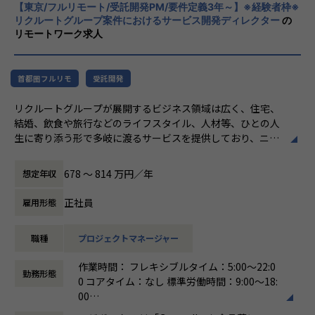
やりがい/魅力/醍醐味
【東京/フルリモート/受託開発PM/要件定義3年～】※経験者枠※
すこと。皆さまがサービスの成長を志したと
現場ではただ指示された業務を行うのではなく、プロジェク
リクルートグループ案件におけるサービス開発ディレクター
の
きに、
リモートワーク求人
トの目的をふまえKPIを達成するためにどのような施策を行
真っ先にニジボックスを思い浮かべていただ
うべきか？施策を実施することで本当にKPIが達成できるの
けることを目指しています。
か？といった、プロジェクトの上流からリリース後の効果測
定までに幅広く関わる機会があります。
首都圏フルリモ
受託開発
約4,500万人規模のユーザを抱える大規模なメディアを通し
リクルートグループが展開するビジネス領域は広く、住宅、
て業務を経験することは、個人として今後のキャリアアップ
結婚、飲食や旅行などのライフスタイル、人材等、ひとの人
にも繋げていただける大きな成長機会です。
生に寄り添う形で多岐に渡るサービスを提供しており、ニジ
ボックスはグループの一員として、SUUMOやゼクシィ、ホ
共有会や勉強会を通じてさらにスキルアップをしていくこと
ットペッパー、じゃらん、リクナビなどの国内最大級のメデ
ができる体制が整っています。
678 〜 814 万円／年
想定年収
ィアの開発ディレクションに従事する、開発ディレクターを
ナレッジ向上施策として、動画、書籍等の学習教材の購入や
募集しています。
カンファレンス参加を会社負担でサポート。
正社員
雇用形態
さらに、業界の牽引者をメンターとして招いた講習など、ト
業務内容
レンドのキャッチアップを見据えた取り組みも行なっていま
職種
プロジェクトマネージャー
リクルートグループのプロダクト開発ディレクションをお任
す。
せいたします。
作業時間： フレキシブルタイム：5:00～22:0
事業、ユーザー部門の担当者、プランナーと協業し、以下の
★ニジボックスでのワークスタイルが分かる、ブログ記事も
勤務形態
0 コアタイム：なし 標準労働時間：9:00〜18:
業務を担当いただきます。
ご参照ください
00
メンバーや社内の雰囲気、自由に学べてスキルアップできる
働き方：
フルフレックス制
＜企画・要件定義フェーズ＞