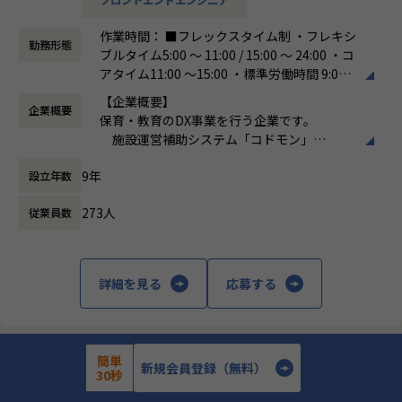
ご参照ください
や機能改善を進めています。またCoDMONを他業態施設（学
メンバーや社内の雰囲気、自由に学べてスキルアップできる
童や児童発達支援、放課後デイサービスなど）に展開するた
作業時間： ■フレックスタイム制 ・フレキシ
環境を感じていただけたら
めの機能開発も行っています。
勤務形態
ブルタイム5:00 〜 11:00 / 15:00 〜 24:00 ・コ
嬉しいです！
アタイム11:00 〜15:00 ・標準労働時間 9:0
・【社員インタビュー】Wantedly...https://www.wantedly.c
またそれらと並行し、メインプロダクトの技術的な課題への
0〜18:00
om/companies/nijibox/feed
取り組みも強化しています。例えば技術的負債に関しては、
【企業概要】
企業概要
働き方：
フレックス制（コアタイムあり）
・【メンバー執筆】Qiita...https://qiita.com/organization
現在では事業計画をもとに、負債返済の戦略とロードマップ
保育・教育のDX事業を行う企業です。
時間外労働の有無： 有（月平均20時間）
s/nijibox
を作成し、優先度を考えながら進めています。
施設運営補助システム「コドモン」
休憩時間： 60分
・【オフィシャルブログ】…https://nijibox.jp/blog/
決済代行・採用支援
・【運営メディア】POSTD…https://postd.cc/
このような新しいチャレンジやプロダクトの課題解決を、一
9年
設立年数
発育・発達・教育に関するビックデータの
・【運営イベント】…https://nijibox.connpass.com/
緒に推進していく仲間を探しています。
分析・研究
273人
従業員数
etc...
【業務の変更の範囲】
■具体的な業務内容例とやりがい
無
「すべての先生に 子どもと向き合う 時間
・ユーザーからのフィードバックをもとにした機能改善
と心のゆとりを」というコンセプトのもと、
詳細を見る
応募する
ユーザーからの改善要望やユーザーインタビューなどを通し
以下の三つの方針を軸にシステム開発・サー
て、ユーザーの課題を明確にし、プロダクトの改善に活かし
ビス提供をおこなっています。
ています。ユーザーインタビューはPdMだけで行うのではな
く、必要に応じてエンジニアも同席するので、ユーザーの課
（1）こども施設の価値向上を実現する、ICT
簡単
題を深く理解できる環境です。
ツールの提供と社会インフラの構築
新規会員登録（無料）
株式会社ニジボックス
30秒
また、これまで部としては別々だった開発チームとサポート
（2）豊かな子育てを実現する、個々の家庭
チームが、2025年7月から開発本部の中にサポート部が加わ
【中国・四国/フルリモート/言語不問・開発3年以上/受託開発】