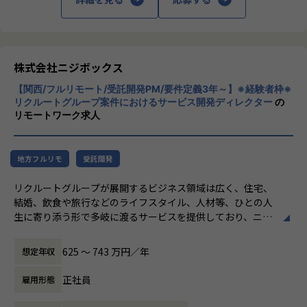
- リリース後の様々なリスクへの対応計画
【業務の変更の範囲】
私たちはこの言葉を企業のVisionとしていま
無
す。
リリース後は効果測定や運用などもご担当いただきます。
クライアントのサービスに向き合いつづけ、
その先にいるカスタマーの本質的なニーズを
やりがい/魅力/醍醐味
とらえること。
株式会社ニジボックス
現場ではただ指示された業務を行うのではなく、プロジェク
期待を大きく超える新たな価値を共に創り出
トの目的をふまえKPIを達成するためにどのような施策を行
【関西/フルリモート/受託開発PM/要件定義3年～】※経験者枠※
すこと。皆さまがサービスの成長を志したと
うべきか？施策を実施することで本当にKPIが達成できるの
リクルートグループ案件におけるサービス開発ディレクター
の
きに、
リモートワーク求人
か？といった、プロジェクトの上流からリリース後の効果測
真っ先にニジボックスを思い浮かべていただ
定までに幅広く関わる機会があります。
けることを目指しています。
約4,500万人規模のユーザを抱える大規模なメディアを通し
て業務を経験することは、個人として今後のキャリアアップ
地方フルリモ
受託開発
にも繋げていただける大きな成長機会です。
リクルートグループが展開するビジネス領域は広く、住宅、
結婚、飲食や旅行などのライフスタイル、人材等、ひとの人
共有会や勉強会を通じてさらにスキルアップをしていくこと
生に寄り添う形で多岐に渡るサービスを提供しており、ニジ
ができる体制が整っています。
ボックスはグループの一員として、SUUMOやゼクシィ、ホ
ナレッジ向上施策として、動画、書籍等の学習教材の購入や
ットペッパー、じゃらん、リクナビなどの国内最大級のメデ
カンファレンス参加を会社負担でサポート。
625 〜 743 万円／年
想定年収
ィアの開発ディレクションに従事する、開発ディレクターを
さらに、業界の牽引者をメンターとして招いた講習など、ト
募集しています。
レンドのキャッチアップを見据えた取り組みも行なっていま
正社員
雇用形態
す。
業務内容