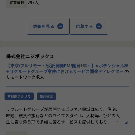
- エンジニアへの仕様説明
・【オフィシャルブログ】…https://nijibox.jp/blog/
297人
従業員数
・【運営メディア】POSTD…https://postd.cc/
「本質をつかむ創造を 期待を超える共創
＜リリース準備フェーズ＞
・【運営イベント】…https://nijibox.connpass.com/
を」
- ユーザーに向けてのコミュニケーション設計
詳細を見る
応募する
- リリース後の様々なリスクへの対応計画
【業務の変更の範囲】
私たちはこの言葉を企業のVisionとしていま
無
す。
リリース後は効果測定や運用などもご担当いただきます。
クライアントのサービスに向き合いつづけ、
その先にいるカスタマーの本質的なニーズを
やりがい/魅力/醍醐味
とらえること。
株式会社ニジボックス
現場ではただ指示された業務を行うのではなく、プロジェク
期待を大きく超える新たな価値を共に創り出
トの目的をふまえKPIを達成するためにどのような施策を行
【東京/フルリモート/受託開発PM/開発1年～】※ポテンシャル枠
すこと。皆さまがサービスの成長を志したと
うべきか？施策を実施することで本当にKPIが達成できるの
※リクルートグループ案件におけるサービス開発ディレクター
の
きに、
リモートワーク求人
か？といった、プロジェクトの上流からリリース後の効果測
真っ先にニジボックスを思い浮かべていただ
定までに幅広く関わる機会があります。
けることを目指しています。
約4,500万人規模のユーザを抱える大規模なメディアを通し
て業務を経験することは、個人として今後のキャリアアップ
首都圏フルリモ
受託開発
にも繋げていただける大きな成長機会です。
リクルートグループが展開するビジネス領域は広く、住宅、
結婚、飲食や旅行などのライフスタイル、人材等、ひとの人
共有会や勉強会を通じてさらにスキルアップをしていくこと
生に寄り添う形で多岐に渡るサービスを提供しており、ニジ
ができる体制が整っています。
ボックスはグループの一員として、SUUMOやゼクシィ、ホ
ナレッジ向上施策として、動画、書籍等の学習教材の購入や
ットペッパー、じゃらん、リクナビなどの国内最大級のメデ
カンファレンス参加を会社負担でサポート。