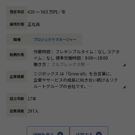
ボックスはグループの一員として、SUUMOやゼクシィ、ホ
共有会や勉強会を通じてさらにスキルアップをしていくこと
ットペッパー、じゃらん、リクナビなどの国内最大級のメデ
ができる体制が整っています。
420 〜 563 万円／年
想定年収
ィアの開発ディレクションに従事する、開発ディレクターを
ナレッジ向上施策として、動画、書籍等の学習教材の購入や
募集しています。
カンファレンス参加を会社負担でサポート。
正社員
雇用形態
さらに、業界の牽引者をメンターとして招いた講習など、ト
業務内容
レンドのキャッチアップを見据えた取り組みも行なっていま
職種
プロジェクトマネージャー
リクルートグループのプロダクト開発ディレクションをお任
す。
せいたします。
作業時間： フレキシブルタイム：なし コアタ
事業、ユーザー部門の担当者、プランナーと協業し、以下の
★ニジボックスでのワークスタイルが分かる、ブログ記事も
勤務形態
イム：なし 標準労働時間：9:00〜18:00
業務を担当いただきます。
ご参照ください
働き方：
フルフレックス制
メンバーや社内の雰囲気、自由に学べてスキルアップできる
時間外労働の有無： 有（月平均5時間～10時
＜企画・要件定義フェーズ＞
環境を感じていただけたら
ニジボックス は「Grow all」を合言葉に、
企業概要
間）
プロジェクトのQCDに責任を持ち、開発プロジェクトを推進
嬉しいです！
企業やサービスの成長に向き合い続けるリク
休憩時間： 60分
いただきます。
・【社員インタビュー】Wantedly...https://www.wantedly.c
ルートグループの会社です。
- サービスのエンハンス開発要件に応じたシステム要求事項
om/companies/nijibox/feed
UI UXデザイン・開発・データエンジニアリ
の整理
・【メンバー執筆】Qiita...https://qiita.com/organization
17年
設立年数
ングなどを通じて、お客様のビジネスに伴走
- ユーザー体験を考慮した仕様策定
s/nijibox
しています。
- エンジニアへの仕様説明
・【オフィシャルブログ】…https://nijibox.jp/blog/
297人
従業員数
・【運営メディア】POSTD…https://postd.cc/
「本質をつかむ創造を 期待を超える共創
＜リリース準備フェーズ＞
・【運営イベント】…https://nijibox.connpass.com/
を」
- ユーザーに向けてのコミュニケーション設計
詳細を見る
応募する