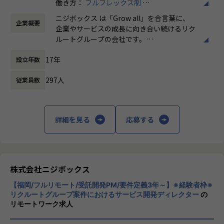
働き方：
フルフレックス制
-デザイン制作(使用ツール例：figma、Sketch、Adobe X
時間外労働の有無： 有（月平均5時間～10時
D、Photoshopなど)
【業務の変更の範囲】
ニジボックス は「Grow all」を合言葉に、
企業概要
間）
品質チェック
無
企業やサービスの成長に向き合い続けるリク
休憩時間： 60分
施策のリリース後は、企画責任者と共に効果測定を実施
ルートグループの会社です。
やりがい/魅力/醍醐味
UI UXデザイン・開発・データエンジニアリ
現場ではただ指示された業務を行うのではなく、プロジェク
17年
設立年数
ングなどを通じて、お客様のビジネスに伴走
トの目的をふまえKPIを達成するためにどのような施策を行
しています。
うべきか？施策を実施することで本当にKPIが達成できるの
297人
従業員数
か？ といった、プロジェクトの上流から実行
「本質をつかむ創造を 期待を超える共創
後の効果測定までに関わる機会があります。
を」
約4,500万人規模のユーザを抱える大規模なメディアを通し
詳細を見る
応募する
て業務を経験することは、個人として今後のキャリアアップ
私たちはこの言葉を企業のVisionとしていま
にも繋げていただける大きな成長機会です。
す。
クライアントのサービスに向き合いつづけ、
これまでのWebやグラフィックデザイナーとしての経験を活
その先にいるカスタマーの本質的なニーズを
かし、UIデザイナーとして活躍している方も多数います。
とらえること。
株式会社ニジボックス
期待を大きく超える新たな価値を共に創り出
入社後はグループ内でのサポートに加え、共有会や勉強会を
【福岡/フルリモート/受託開発PM/要件定義3年～】※経験者枠※
すこと。皆さまがサービスの成長を志したと
通じてさらにスキルアップをしていくことができる体制が整
リクルートグループ案件におけるサービス開発ディレクター
の
きに、
リモートワーク求人
っています。
真っ先にニジボックスを思い浮かべていただ
ナレッジ向上施策として、動画、書籍等の学習教材の購入や
けることを目指しています。