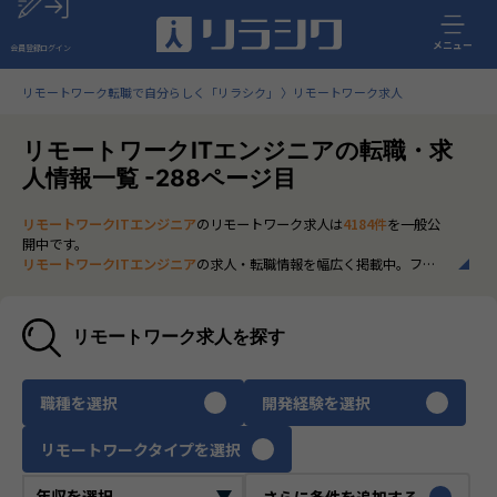
メニュー
会員登録
ログイン
リモートワーク転職で自分らしく「リラシク」
リモートワーク求人
リモートワークITエンジニアの転職・求
人情報一覧 -288ページ目
リモートワークITエンジニア
のリモートワーク求人は
4184件
を一般公
開中です。
リモートワークITエンジニア
の求人・転職情報を幅広く掲載中。フル
リモートから一部在宅勤務まで、全国の正社員ポジションを多数ご紹
介。最新の市場動向やキャリア形成に役立つ情報もあわせてチェック
できます。
リモートワーク求人を探す
いち早く、多くの選択肢から
リモートワークITエンジニア
のリモート
ワーク求人を選びたい方は、30秒で完結する無料の
会員登録
へお進み
ください。
職種を選択
開発経験を選択
リモートワークタイプを選択
さらに条件を追加する