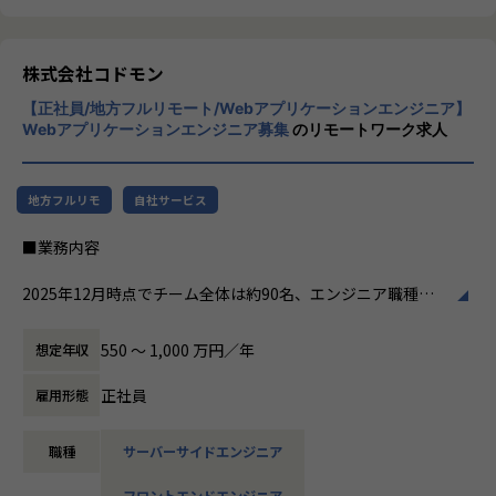
リリース後は効果測定や運用などもご担当いただきます。
クライアントのサービスに向き合いつづけ、
その先にいるカスタマーの本質的なニーズを
やりがい/魅力/醍醐味
とらえること。
株式会社コドモン
現場ではただ指示された業務を行うのではなく、プロジェク
期待を大きく超える新たな価値を共に創り出
トの目的をふまえKPIを達成するためにどのような施策を行
【正社員/地方フルリモート/Webアプリケーションエンジニア】
すこと。皆さまがサービスの成長を志したと
うべきか？施策を実施することで本当にKPIが達成できるの
Webアプリケーションエンジニア募集
のリモートワーク求人
きに、
か？といった、プロジェクトの上流からリリース後の効果測
真っ先にニジボックスを思い浮かべていただ
定までに幅広く関わる機会があります。
けることを目指しています。
約4,500万人規模のユーザを抱える大規模なメディアを通し
地方フルリモ
自社サービス
て業務を経験することは、個人として今後のキャリアアップ
にも繋げていただける大きな成長機会です。
■業務内容
共有会や勉強会を通じてさらにスキルアップをしていくこと
2025年12月時点でチーム全体は約90名、エンジニア職種は7
ができる体制が整っています。
0名ほどの規模になりました。
ナレッジ向上施策として、動画、書籍等の学習教材の購入や
エンジニア・PdM・UI/UXデザイナーといった異なる職種の
550 〜 1,000 万円／年
想定年収
カンファレンス参加を会社負担でサポート。
メンバーが同じチームに属しており、各チーム5～10名ほど
さらに、業界の牽引者をメンターとして招いた講習など、ト
で構成しています。
正社員
雇用形態
レンドのキャッチアップを見据えた取り組みも行なっていま
す。
メインプロダクト「CoDMON（コドモン）」の機能群ごとの
職種
サーバーサイドエンジニア
チームやプロジェクトチームにわかれており、それぞれのチ
★ニジボックスでのワークスタイルが分かる、ブログ記事も
ームでユーザーが解消したい課題を理解しながら、機能開発
フロントエンドエンジニア