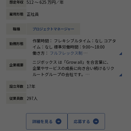
512 〜 625 万円／年
想定年収
ィアの開発ディレクションに従事する、開発ディレクターを
さらに、業界の牽引者をメンターとして招いた講習など、ト
募集しています。
レンドのキャッチアップを見据えた取り組みも行なっていま
正社員
雇用形態
す。
業務内容
職種
プロジェクトマネージャー
リクルートグループのプロダクト開発ディレクションをお任
★ニジボックスでのワークスタイルが分かる、ブログ記事も
せいたします。
ご参照ください
作業時間： フレキシブルタイム：なし コアタ
事業、ユーザー部門の担当者、プランナーと協業し、以下の
メンバーや社内の雰囲気、自由に学べてスキルアップできる
勤務形態
イム：なし 標準労働時間：9:00〜18:00
業務を担当いただきます。
環境を感じていただけたら
働き方：
フルフレックス制
嬉しいです！
時間外労働の有無： 有（月平均5時間～10時
＜企画・要件定義フェーズ＞
・【社員インタビュー】Wantedly...https://www.wantedly.c
ニジボックス は「Grow all」を合言葉に、
企業概要
間）
プロジェクトのQCDに責任を持ち、開発プロジェクトを推進
om/companies/nijibox/feed
企業やサービスの成長に向き合い続けるリク
休憩時間： 60分
いただきます。
・【メンバー執筆】Qiita...https://qiita.com/organization
ルートグループの会社です。
- サービスのエンハンス開発要件に応じたシステム要求事項
s/nijibox
UI UXデザイン・開発・データエンジニアリ
の整理
・【オフィシャルブログ】…https://nijibox.jp/blog/
17年
設立年数
ングなどを通じて、お客様のビジネスに伴走
- ユーザー体験を考慮した仕様策定
・【運営メディア】POSTD…https://postd.cc/
しています。
- エンジニアへの仕様説明
・【運営イベント】…https://nijibox.connpass.com/
297人
従業員数
「本質をつかむ創造を 期待を超える共創
＜リリース準備フェーズ＞
【業務の変更の範囲】
を」
- ユーザーに向けてのコミュニケーション設計
無
詳細を見る
応募する
- リリース後の様々なリスクへの対応計画
私たちはこの言葉を企業のVisionとしていま
す。