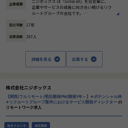
環境を感じていただけたら
ニジボックス は「Grow all」を合言葉に、
企業概要
時間外労働の有無： 有（月平均5時間～10時
プロジェクトのQCDに責任を持ち、開発プロジェクトを推進
嬉しいです！
企業やサービスの成長に向き合い続けるリク
間）
いただきます。
・【社員インタビュー】Wantedly...https://www.wantedly.c
ルートグループの会社です。
休憩時間： 60分
- サービスのエンハンス開発要件に応じたシステム要求事項
om/companies/nijibox/feed
UI UXデザイン・開発・データエンジニアリ
の整理
・【メンバー執筆】Qiita...https://qiita.com/organization
17年
設立年数
ングなどを通じて、お客様のビジネスに伴走
- ユーザー体験を考慮した仕様策定
s/nijibox
しています。
- エンジニアへの仕様説明
・【オフィシャルブログ】…https://nijibox.jp/blog/
297人
従業員数
・【運営メディア】POSTD…https://postd.cc/
「本質をつかむ創造を 期待を超える共創
＜リリース準備フェーズ＞
・【運営イベント】…https://nijibox.connpass.com/
を」
- ユーザーに向けてのコミュニケーション設計
詳細を見る
応募する
- リリース後の様々なリスクへの対応計画
【業務の変更の範囲】
私たちはこの言葉を企業のVisionとしていま
無
す。
リリース後は効果測定や運用などもご担当いただきます。
クライアントのサービスに向き合いつづけ、
※プログラミング実装などの実際に手を動かす業務は発生し
その先にいるカスタマーの本質的なニーズを
ません。
とらえること。
株式会社ニジボックス
期待を大きく超える新たな価値を共に創り出
やりがい/魅力/醍醐味
【関西/フルリモート/受託開発PM/開発1年～】※ポテンシャル枠
すこと。皆さまがサービスの成長を志したと
現場ではただ指示された業務を行うのではなく、プロジェク
※リクルートグループ案件におけるサービス開発ディレクター
の
きに、
リモートワーク求人
トの目的をふまえKPIを達成するためにどのような施策を行
真っ先にニジボックスを思い浮かべていただ
うべきか？施策を実施することで本当にKPIが達成できるの
けることを目指しています。
か？といった、プロジェクトの上流からリリース後の効果測
定までに幅広く関わる機会があります。
地方フルリモ
受託開発