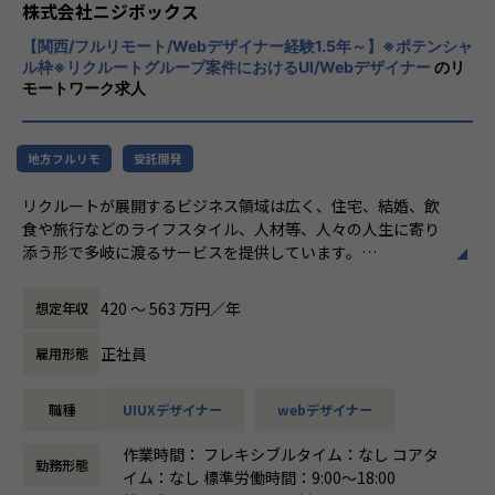
とらえること。
株式会社ニジボックス
期待を大きく超える新たな価値を共に創り出
入社後はグループ内でのサポートに加え、共有会や勉強会を
【関西/フルリモート/Webデザイナー経験1.5年～】※ポテンシャ
すこと。皆さまがサービスの成長を志したと
通じてさらにスキルアップをしていくことができる体制が整
ル枠※リクルートグループ案件におけるUI/Webデザイナー
のリ
きに、
モートワーク求人
っています。
真っ先にニジボックスを思い浮かべていただ
ナレッジ向上施策として、動画、書籍等の学習教材の購入や
けることを目指しています。
カンファレンス参加を会社負担でサポート。
さらに、業界の牽引者をメンターとして招いた講習など、ト
地方フルリモ
受託開発
レンドのキャッチアップを見据えた 取り組みも行なってい
リクルートが展開するビジネス領域は広く、住宅、結婚、飲
ます。
食や旅行などのライフスタイル、人材等、人々の人生に寄り
添う形で多岐に渡るサービスを提供しています。
★ニジボックスでのワークスタイルが分かる、ブログ記事も
ニジボックスはリクルートグループの一員として、SUUMO
ご参照ください
やゼクシィ、ホットペッパー、 じゃらん、リクナビな
メンバーや社内の雰囲気、自由に学べてスキルアップできる
420 〜 563 万円／年
想定年収
どの国内最大級のメディアに携わるデザイナーを募集してい
環境を感じていただけたら 嬉しいです！
ます。
・【社員インタビュー】Wantedly...https://www.wantedly.c
正社員
雇用形態
om/companies/nijibox/feed
業務内容
・【メンバー執筆】Qiita...https://qiita.com/organization
職種
UIUXデザイナー
webデザイナー
企画責任者やディレクター、UXデザイナー、フロントエンジ
s/nijibox
ニアなどと協業し、Web(PC＆SP)やアプリのデザインをはじ
・【オフィシャルブログ】…https://nijibox.jp/blog/
作業時間： フレキシブルタイム：なし コアタ
めABテストなどの施策結果も踏まえ、デザイン面からサービ
・【運営メディア】POSTD…https://postd.cc/
勤務形態
イム：なし 標準労働時間：9:00〜18:00
スの改善を提案、実施
・【運営イベント】…https://nijibox.connpass.com/