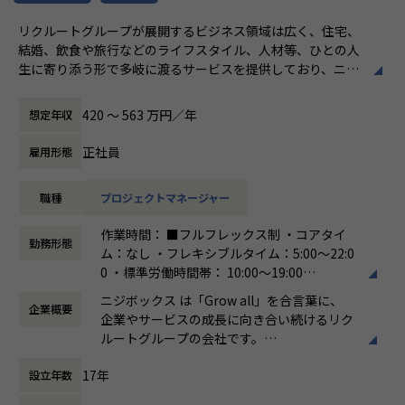
約4,500万人規模のユーザを抱える大規模なメディアを通し
リクルートグループが展開するビジネス領域は広く、住宅、
て業務を経験することは、個人として今後のキャリアアップ
結婚、飲食や旅行などのライフスタイル、人材等、ひとの人
にも繋げていただける大きな成長機会です。
生に寄り添う形で多岐に渡るサービスを提供しており、ニジ
ボックスはグループの一員として、SUUMOやゼクシィ、ホ
共有会や勉強会を通じてさらにスキルアップをしていくこと
ットペッパー、じゃらん、リクナビなどの国内最大級のメデ
ができる体制が整っています。
420 〜 563 万円／年
想定年収
ィアの開発ディレクションに従事する、開発ディレクターを
ナレッジ向上施策として、動画、書籍等の学習教材の購入や
募集しています。
カンファレンス参加を会社負担でサポート。
正社員
雇用形態
さらに、業界の牽引者をメンターとして招いた講習など、ト
業務内容
レンドのキャッチアップを見据えた取り組みも行なっていま
職種
プロジェクトマネージャー
リクルートグループのプロダクト開発ディレクションをお任
す。
せいたします。
作業時間： ■フルフレックス制 ・コアタイ
事業、ユーザー部門の担当者、プランナーと協業し、以下の
★ニジボックスでのワークスタイルが分かる、ブログ記事も
勤務形態
ム：なし ・フレキシブルタイム：5:00～22:0
業務を担当いただきます。
ご参照ください
0 ・標準労働時間帯： 10:00～19:00
メンバーや社内の雰囲気、自由に学べてスキルアップできる
働き方：
フルフレックス制
＜企画・要件定義フェーズ＞
環境を感じていただけたら
ニジボックス は「Grow all」を合言葉に、
企業概要
時間外労働の有無： 有（月平均5時間～10時
プロジェクトのQCDに責任を持ち、開発プロジェクトを推進
嬉しいです！
企業やサービスの成長に向き合い続けるリク
間）
いただきます。
・【社員インタビュー】Wantedly...https://www.wantedly.c
ルートグループの会社です。
休憩時間： 60分
- サービスのエンハンス開発要件に応じたシステム要求事項
om/companies/nijibox/feed
UI UXデザイン・開発・データエンジニアリ
の整理
・【メンバー執筆】Qiita...https://qiita.com/organization
17年
設立年数
ングなどを通じて、お客様のビジネスに伴走
- ユーザー体験を考慮した仕様策定
s/nijibox
しています。