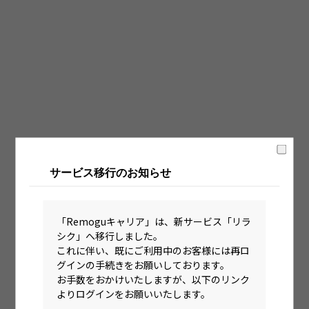
固定時間制（9時～18時、10時～19時など）
フレックス制（コアタイムあり）
フルフレックス制
裁量労働制
語学・国籍から探す
英語力必須
サービス移行のお知らせ
英語力尚可（英語活用環境あり）
外国籍の方OK
「Remoguキャリア」は、新サービス「リラ
シク」へ移行しました。
これに伴い、既にご利用中のお客様には再ロ
グインの手続きをお願いしております。
お手数をおかけいたしますが、以下のリンク
よりログインをお願いいたします。