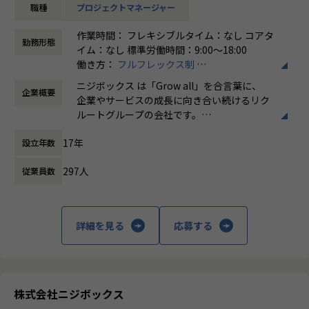
職種
プロジェクトマネージャー
リクルートグループのプロダクト開発ディレクションをお任
★ニジボックスでのワークスタイルが分かる、ブログ記事も
せいたします。
ご参照ください
作業時間： フレキシブルタイム：なし コアタ
事業、ユーザー部門の担当者、プランナーと協業し、以下の
メンバーや社内の雰囲気、自由に学べてスキルアップできる
勤務形態
イム：なし 標準労働時間：9:00〜18:00
業務を担当いただきます。
環境を感じていただけたら
働き方：
フルフレックス制
嬉しいです！
時間外労働の有無： 有（月平均5時間～10時
＜企画・要件定義フェーズ＞
・【社員インタビュー】Wantedly...https://www.wantedly.c
ニジボックス は「Grow all」を合言葉に、
企業概要
間）
プロジェクトのQCDに責任を持ち、開発プロジェクトを推進
om/companies/nijibox/feed
企業やサービスの成長に向き合い続けるリク
休憩時間： 60分
いただきます。
・【メンバー執筆】Qiita...https://qiita.com/organization
ルートグループの会社です。
- サービスのエンハンス開発要件に応じたシステム要求事項
s/nijibox
UI UXデザイン・開発・データエンジニアリ
の整理
・【オフィシャルブログ】…https://nijibox.jp/blog/
17年
設立年数
ングなどを通じて、お客様のビジネスに伴走
- ユーザー体験を考慮した仕様策定
・【運営メディア】POSTD…https://postd.cc/
しています。
- エンジニアへの仕様説明
・【運営イベント】…https://nijibox.connpass.com/
297人
従業員数
「本質をつかむ創造を 期待を超える共創
＜リリース準備フェーズ＞
【業務の変更の範囲】
を」
- ユーザーに向けてのコミュニケーション設計
無
詳細を見る
応募する
- リリース後の様々なリスクへの対応計画
私たちはこの言葉を企業のVisionとしていま
す。
リリース後は効果測定や運用などもご担当いただきます。
クライアントのサービスに向き合いつづけ、
※プログラミング実装などの実際に手を動かす業務は発生し
その先にいるカスタマーの本質的なニーズを
ません。
とらえること。
株式会社ニジボックス
期待を大きく超える新たな価値を共に創り出