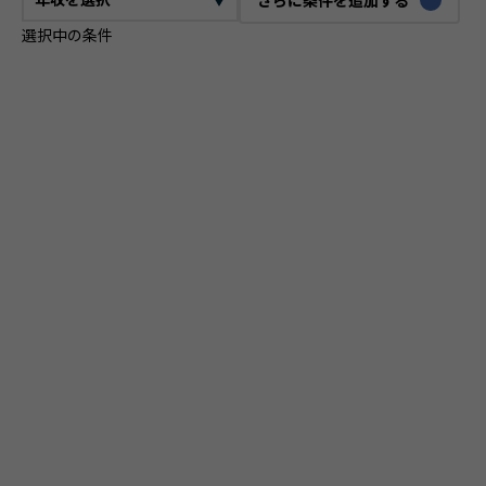
選択中の条件
CTO
VPoE
テックリード
ITコンサルタント
ITアーキテクト
プロジェクトマネージャー
プロダクトマネージャー
スクラムマスター