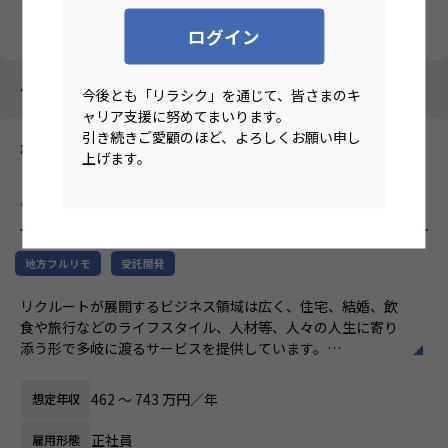
クリア
検索
ログイン
4184件中 2871件～2880件
今後とも「リラシク」を通じて、皆さまのキ
ャリア支援に努めてまいります。
引き続きご愛顧のほど、よろしくお願い申し
株式会社ニジボックス
上げます。
【関西/フルリモート/Webデザイナー経験3年～】リクルートグ
ループ案件におけるUIデザイナー
のリモートワーク求人
地方フルリモ
受託開発
リクルートが展開するビジネス領域は広く、住宅、結婚、飲
食や旅行などのライフスタイル、人材等、人々の人生に寄り
添う形で多岐に渡るサービスを提供しています。
ニジボックスはリクルートグループの一員として、SUUMO
やゼクシィ、ホットペッパー、 じゃらん、リクナビな
462 〜 743 万円／年
想定年収
どの国内最大級のメディアに携わるデザイナーを募集してい
ます。
正社員
雇用形態