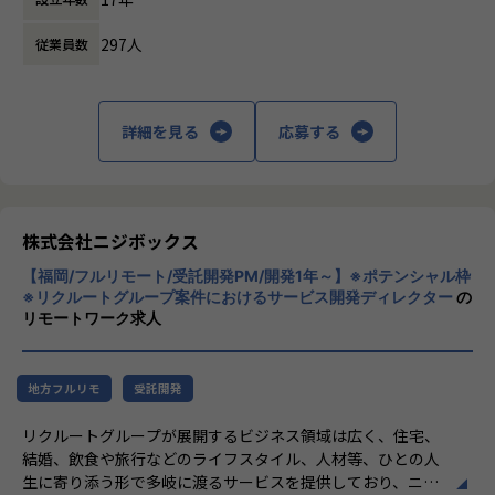
- ユーザー体験を考慮した仕様策定
しています。
- エンジニアへの仕様説明
297人
従業員数
「本質をつかむ創造を 期待を超える共創
＜リリース準備フェーズ＞
を」
- ユーザーに向けてのコミュニケーション設計
詳細を見る
応募する
- リリース後の様々なリスクへの対応計画
私たちはこの言葉を企業のVisionとしていま
す。
リリース後は効果測定や運用などもご担当いただきます。
クライアントのサービスに向き合いつづけ、
※プログラミング実装などの実際に手を動かす業務は発生し
その先にいるカスタマーの本質的なニーズを
ません。
とらえること。
株式会社ニジボックス
期待を大きく超える新たな価値を共に創り出
やりがい/魅力/醍醐味
【福岡/フルリモート/受託開発PM/開発1年～】※ポテンシャル枠
すこと。皆さまがサービスの成長を志したと
現場ではただ指示された業務を行うのではなく、プロジェク
※リクルートグループ案件におけるサービス開発ディレクター
の
きに、
リモートワーク求人
トの目的をふまえKPIを達成するためにどのような施策を行
真っ先にニジボックスを思い浮かべていただ
うべきか？施策を実施することで本当にKPIが達成できるの
けることを目指しています。
か？といった、プロジェクトの上流からリリース後の効果測
定までに幅広く関わる機会があります。
地方フルリモ
受託開発
約4,500万人規模のユーザを抱える大規模なメディアを通し
リクルートグループが展開するビジネス領域は広く、住宅、
て業務を経験することは、個人として今後のキャリアアップ
結婚、飲食や旅行などのライフスタイル、人材等、ひとの人
にも繋げていただける大きな成長機会です。
生に寄り添う形で多岐に渡るサービスを提供しており、ニジ