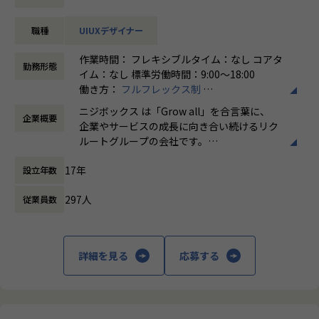
業務内容
職種
UIUXデザイナー
企画責任者やディレクター、UXデザイナー、フロントエンジ
ニアなどと協業し、Web(PC＆SP)やアプリのデザインをはじ
作業時間： フレキシブルタイム：なし コアタ
めABテストなどの施策結果も踏まえ、デザイン面からサービ
勤務形態
イム：なし 標準労働時間：9:00〜18:00
スの改善を提案、実施
働き方：
フルフレックス制
-デザイン制作(使用ツール例：figma、Sketch、Adobe X
時間外労働の有無： 有（月平均5時間～10時
D、Photoshopなど)
ニジボックス は「Grow all」を合言葉に、
企業概要
間）
品質チェック
企業やサービスの成長に向き合い続けるリク
休憩時間： 60分
施策のリリース後は、企画責任者と共に効果測定を実施
ルートグループの会社です。
やりがい/魅力/醍醐味
UI UXデザイン・開発・データエンジニアリ
現場ではただ指示された業務を行うのではなく、プロジェク
17年
設立年数
ングなどを通じて、お客様のビジネスに伴走
トの目的をふまえKPIを達成するためにどのような施策を行
しています。
うべきか？施策を実施することで本当にKPIが達成できるの
297人
従業員数
か？ といった、プロジェクトの上流から実行
「本質をつかむ創造を 期待を超える共創
後の効果測定までに関わる機会があります。
を」
約4,500万人規模のユーザを抱える大規模なメディアを通し
詳細を見る
応募する
て業務を経験することは、個人として今後のキャリアアップ
私たちはこの言葉を企業のVisionとしていま
にも繋げていただける大きな成長機会です。
す。
クライアントのサービスに向き合いつづけ、
これまでのWebやグラフィックデザイナーとしての経験を活
その先にいるカスタマーの本質的なニーズを
かし、UIデザイナーとして活躍している方も多数います。