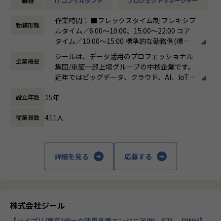
職種
ITコンサルタント
プロジェクトマネージャー
-ステアリングコミッティの設計・運営（経営層との合意
形成）
作業時間： ■フレックスタイム制 フレキシブ
-顧客との関係構築およびリレーション強化
勤務形態
ルタイム／6:00～10:00、15:00～22:00 コア
-社内外ステークホルダーとの調整・ファシリテーション
タイム／10:00～15:00 標準的な勤務例(標準
※データ領域については、専門的な開発スキルは必須では
労働時間)／9:00～18:00
なく、顧客折衝の場においてコミュニケーションが取れるレ
ジールは、データ活用のプロフェッショナル
企業概要
働き方：
フレックス制（コアタイムあり）
ベルで問題ありません。
集団/東証一部上場グループの中核企業です。
時間外労働の有無： 有（月平均19時間）
近年ではビッグデータ、クラウド、AI、IoTを
休憩時間： 60分
活用した事例も増加し、顧客のDX推進を支援
■担当頂きたいミッション
15年
設立年数
する立場にスコープを拡張しています。
・顧客と共に中長期のロードマップを策定し、新たなビジネ
ス機会を創出する
411人
従業員数
顧客の大半は大手企業となっており、30年以
・プラチナカスタマー（年間売上1億円以上）のアカウントP
上データ活用領域に特化してきたナレッジ/市
Mを担当
場からの信頼が強固な経営基盤を支えていま
・アカウントプランを策定し、営業と連携して提案〜受注ま
す。
詳細を見る
応募する
でをリード
・ステアリングコミッティを通じた意思決定支援・関係強化
■Mission：専門性と技術力、高度な分析ノ
ウハウの提供
多様な企業活動の情報の価値転換というニー
■このポジションの魅力
ズに応えるため、私たちは「プロフェッショ
株式会社ジール
・顧客と「共に事業を創る」経験ができる
ナルサービスの大衆化」をミッションとして
-単発案件ではなく、中長期視点で顧客のビジネス成長に
【ハイブリ/東京/データ活用支援エンジニア/BI、ETL、DWH】