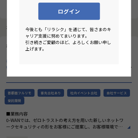
クリア
検索
ログイン
3987件中 1件～10件
今後とも「リラシク」を通じて、皆さまのキ
ャリア支援に努めてまいります。
引き続きご愛顧のほど、よろしくお願い申し
株式会社エーピーコミュニケーションズ
上げます。
【基本リモート/首都圏在住/テクニカルサポート・リーダー候
補】ITインフラ領域に特化し、クラウド・自動化・AIなど先端技
術を積極的に取り入れ、SIer業界の常識を変える企業！
のリモー
トワーク求人
首都圏フルリモ
客先出社あり
社内イベント出社
自社サービス
受託開発
■業務内容
0-WANでは、ゼロトラストの考え方を用いた新しいネットワ
ークセキュリティの形をお客様にご提案し、お客様環境でゼ
ロトラストを実現するためのさまざまな支援を行っていま