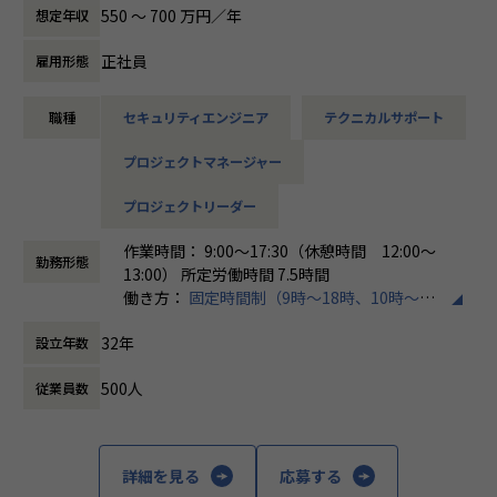
す。
550 〜 700 万円／年
想定年収
各メンバーの得意分野を組み合わせ、チームワークを重視し
てゼロトラスト事業を推進しています。
正社員
雇用形態
本求人で採用する方には、テクニカルサポートやSI案件のメ
職種
セキュリティエンジニア
テクニカルサポート
ンバー参画を通じて、エンジニアとしてのスキルアップを目
指していただきます。
プロジェクトマネージャー
エンジニアとしての高いスキルに加えて、チャレンジ精神、
未経験分野にも積極的に取り組む情熱がある方を募集してい
プロジェクトリーダー
ます。
作業時間： 9:00～17:30（休憩時間 12:00～
面接においては業務内容におけるマッチングとご自身が目指
勤務形態
13:00） 所定労働時間 7.5時間
される方向性を確認し、適切なチームへのアサインを検討し
働き方：
固定時間制（9時～18時、10時～19
ます。
時など）
採用後は、入社研修の後、下記のチームへの配属となり、業
32年
設立年数
時間外労働の有無： 有（月平均20時間）
務をお任せいたします。
休憩時間： 60分
・テクニカルサポートチーム
500人
従業員数
成長意欲が高ければ高いほど、適切に成長支援する機会(案
件)を用意します。
■メンバー構成
詳細を見る
応募する
2022年に新設されたばかりで、様々なバックグラウンドをも