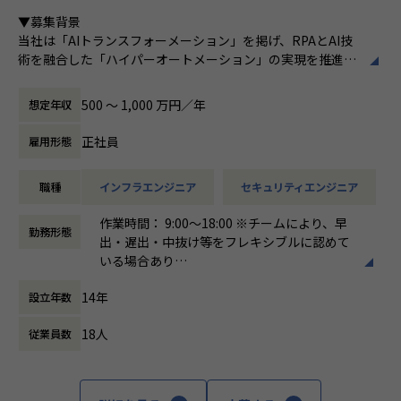
ある
■Vision：100年企業の創造
▼募集背景
私たちはビジョンとして「100年企業の創
当社は「AIトランスフォーメーション」を掲げ、RPAとAI技
造」を掲げて、理想企業の創造に向け、「社
術を融合した「ハイパーオートメーション」の実現を推進し
員全員が燃える会社」を目指しています。理
ています。新規プロダクトが続々と立ち上がる中、それらを
想企業とは「他者貢献」を通して誰よりも発
支えるインフラ基盤・セキュリティ統制・監視体制を全社横
展する企業です。そして、社員全員が燃え続
500 〜 1,000 万円／年
想定年収
断で整備・強化していくフェーズにあります。
ける会社が「100年企業」であると信じてい
現在、一部プロダクトのAWSからGoogle Cloud への移行を
ます。お客様に対する長期的な貢献を果たす
正社員
雇用形態
はじめ、各プロダクトの脆弱性対応やセキュリティガバナン
ことに最大の意義をもって事業活動に取り組
スの確立など、技術面からリードし、全社の基盤をセキュア
んで参ります。
職種
インフラエンジニア
セキュリティエンジニア
かつスケーラブルに進化させる中核メンバーを求めていま
す。
作業時間： 9:00〜18:00 ※チームにより、早
勤務形態
出・遅出・中抜け等をフレキシブルに認めて
▼求める人物像
いる場合あり
「一流であれ」「自ら仕掛ける」「ヒトをつくる」「本気を
働き方：
固定時間制（9時～18時、10時～19
楽しむ」「直観と科学」という企業文化に共感できる方
14年
設立年数
時など）
複数プロダクトを横断し、当事者意識を持って課題を完遂で
時間外労働の有無： 有（月平均10時間）
きる方
18人
従業員数
休憩時間： 60分
未整備の課題を自ら発見し、仕組みとして解決することにや
りがいを感じる方
ポジションの魅力
全社の技術基盤を「設計する」立場