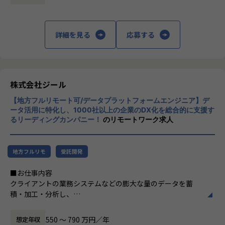
定義など上流工程に携われます。
上データ活用領域に特化してきたナレッジ/市
場からの信頼が強固な経営基盤を支えていま
【ポジションの魅力】
す。
詳細を見る
応募する
●北海道拠点でも顧客は東京本社と同様で、大手企業を中心
とした企業様のデータやDX推進に触れる機会も多く、東京で
■Mission：専門性と技術力、高度な分析ノ
はない環境でも、エンジニアとしても最先端の案件に関わり
ウハウの提供
ながらご経験を積んでいただけます。徐々に北海道エリアで
多様な企業活動の情報の価値転換というニー
の顧客開拓をはじめDX浸透に貢献いただきます。
ズに応えるため、私たちは「プロフェッショ
株式会社ジール
ナルサービスの大衆化」をミッションとして
【募集背景】
【地方フルリモート可/データプラットフォームエンジニア】デ
掲げております。高い専門性を持った技術
ジールの成長拡大、そして市場の成長性にこたえるための採
ータ活用に特化し、1000社以上の企業のDX化を総合的に支援す
力、深い経験から得られた多様性のある高度
るリーディングカンパニー！
のリモートワーク求人
用になります。働く地域を理由とした就業の制限をなくし、
な分析力をハイクオリティ＆ローコストで提
ジールにてご活躍いただける方を増員したいとう想いから、
供することで、企業の競争優位確保に貢献す
札幌オフィスを設立しました。新しい組織の立ち上げに関わ
ることを私たちは使命としております。
りつつ、大手企業のデータプラットフォーム案件の中核とな
地方フルリモ
受託開発
るメンバーを募集しています。
■Vision：100年企業の創造
■お仕事内容
私たちはビジョンとして「100年企業の創
クライアントの業務システムなどの膨大な量のデータを蓄
【業務の変更の範囲】
造」を掲げて、理想企業の創造に向け、「社
積・加工・分析し、
適正に応じて、会社の指示する業務への異動を命じることが
員全員が燃える会社」を目指しています。理
経営層の意思決定に活用する BI(Business Intelligence）を
ある
想企業とは「他者貢献」を通して誰よりも発
含むデータプラットフォームの導入から実行支援までを行っ
展する企業です。そして、社員全員が燃え続
550 〜 790 万円／年
想定年収