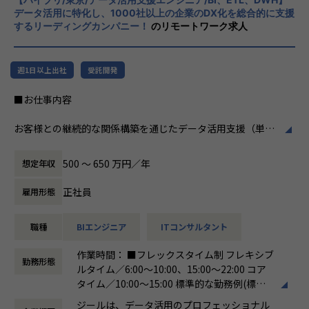
掲げております。高い専門性を持った技術
関与できます。
データ活用に特化し、1000社以上の企業のDX化を総合的に支援
力、深い経験から得られた多様性のある高度
するリーディングカンパニー！
のリモートワーク求人
・大手企業の意思決定層と直接対峙できる
な分析力をハイクオリティ＆ローコストで提
-ステアリングコミッティ等を通じ、経営層との議論・合
供することで、企業の競争優位確保に貢献す
意形成をリードします。
ることを私たちは使命としております。
・裁量の大きいアカウント経営に近い役割
週1日以上出社
受託開発
-アカウントプラン策定から案件創出・実行まで一気通貫
■Vision：100年企業の創造
■お仕事内容
で関われます。
私たちはビジョンとして「100年企業の創
・技術に縛られず価値創出に集中できる
造」を掲げて、理想企業の創造に向け、「社
お客様との継続的な関係構築を通じたデータ活用支援（単発
-データ領域の専門開発は不要。PM・ビジネス視点を活か
員全員が燃える会社」を目指しています。理
プロジェクトではなく伴走型支援）をしていただきます。
せる環境です。
想企業とは「他者貢献」を通して誰よりも発
具体的な業務内容は以下のとおりです。
・セカンドキャリアとしてのフィット
展する企業です。そして、社員全員が燃え続
500 〜 650 万円／年
想定年収
-ラインマネジメント経験を活かしつつ、再び顧客最前線で
ける会社が「100年企業」であると信じてい
●顧客の業務理解を深め、課題に対するデータ活用の提案・
価値発揮が可能です。
ます。お客様に対する長期的な貢献を果たす
正社員
雇用形態
実行
ことに最大の意義をもって事業活動に取り組
●DOMO（※）を利用したお客様への伴走型データ活用支援
んで参ります。
職種
BIエンジニア
ITコンサルタント
●DOMOを含む、データ統合基盤に関わる各種製品・サービ
■組織紹介（アカウントマネジメント室について）
スを用いた、データ基盤構築（データ収集、加工、蓄積）や
アカウントマネジメント室は、当社の主要顧客（エンタープ
作業時間： ■フレックスタイム制 フレキシブ
画面（ダッシュボードやレポート、帳票など）作成
ライズ企業）に対して、中長期的なビジネス価値創出を担う
勤務形態
ルタイム／6:00～10:00、15:00～22:00 コア
●PowerPoint等を用いた提案資料の作成とプレゼンテーシ
組織です。
タイム／10:00～15:00 標準的な勤務例(標準
ョン
単なるプロジェクト遂行に留まらず、顧客の経営・事業課題
労働時間)／9:00～18:00
●ベンダーとのアライアンス活動（資格取得やイベント参加
に深く入り込み、「共に事業を創るパートナー」として伴走
ジールは、データ活用のプロフェッショナル