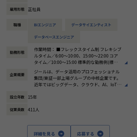
ています。
ける会社が「100年企業」であると信じてい
ます。お客様に対する長期的な貢献を果たす
正社員
雇用形態
【詳細】
ことに最大の意義をもって事業活動に取り組
●クライアントの要望に沿ったデータプラットフォームの企
んで参ります。
職種
BIエンジニア
データサイエンティスト
画、設計、実装まで、プロジェクトに一気通貫で関わってい
ただきます。
データベースエンジニア
●主に要件定義からテストまでお任せします。開発だけでな
く、DB、インフラ、プロジェクト管理、
作業時間： ■フレックスタイム制 フレキシブ
エンドユーザーとのコミュニケーション能力など、幅広い経
勤務形態
ルタイム／6:00～10:00、15:00～22:00 コア
験に基づくスキルアップ・キャリアアップが可能な環境で
タイム／10:00～15:00 標準的な勤務例(標準
す。
労働時間)／9:00～18:00
●エンドユーザー様と直接やり取りをする立場であり、要件
ジールは、データ活用のプロフェッショナル
企業概要
働き方：
フレックス制（コアタイムあり）
定義など上流工程に携われます。
集団/東証一部上場グループの中核企業です。
時間外労働の有無： 有（月平均19時間）
近年ではビッグデータ、クラウド、AI、IoTを
休憩時間： 60分
活用した事例も増加し、顧客のDX推進を支援
■募集背景
15年
設立年数
する立場にスコープを拡張しています。
データプラットフォーム導入・構築の引き合い増加に対応す
るための増員です。
411人
従業員数
顧客の大半は大手企業となっており、30年以
上データ活用領域に特化してきたナレッジ/市
【業務の変更の範囲】
場からの信頼が強固な経営基盤を支えていま
会社の規定に準ずる
す。
詳細を見る
応募する