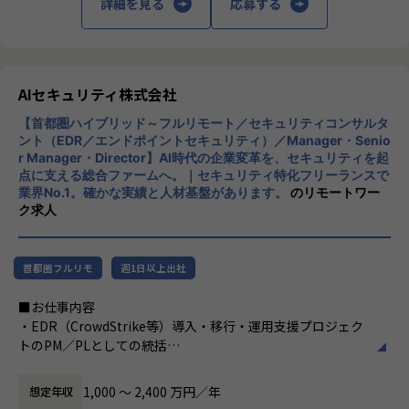
詳細を見る
応募する
特定プロダクトの運用担当ではなく、オープングループ全体
のインフラ・セキュリティ・監視の標準を自ら定義していく
ポジションです。
複数プロダクトを横断するからこそ、技術選定や仕組みづく
りの裁量と影響範囲が大きいことが特徴です。
AIセキュリティ株式会社
【首都圏ハイブリッド～フルリモート／セキュリティコンサルタ
■0→1フェーズの面白さ
ント（EDR／エンドポイントセキュリティ）／Manager・Senio
セキュリティガバナンス、監視・オブザーバビリティ基盤、I
r Manager・Director】AI時代の企業変革を、セキュリティを起
aC による自動化など、これから整備していくテーマが揃って
点に支える総合ファームへ。｜セキュリティ特化フリーランスで
います。既存の仕組みを維持するのではなく、自分の手で土
業界No.1。確かな実績と人材基盤があります。
のリモートワー
台を作り上げる経験ができます。
ク求人
■マネジメントへのキャリアパス
リーダー候補として、技術方針の策定・標準化・メンバー育
首都圏フルリモ
週1日以上出社
成にも携わります。スペシャリストとマネジメントの両方の
道が拓けるポジションです。
■お仕事内容
・EDR（CrowdStrike等）導入・移行・運用支援プロジェク
■身に付く・期待する、知識・スキル・能力
トのPM／PLとしての統括
・マルチプロダクト／マルチクラウドの設計力：単一環境に
・顧客のエンドポイントセキュリティ方針・アーキテクチャ
とどまらない、横断的なアーキテクチャ設計の視座
の構想策定、設計のリード
1,000 〜 2,400 万円／年
想定年収
・DevSecOps／シフトレフトの実践 ：CI/CDにセキュリティ
・SOC／MDR運用設計、インシデント対応（IR）体制構築の