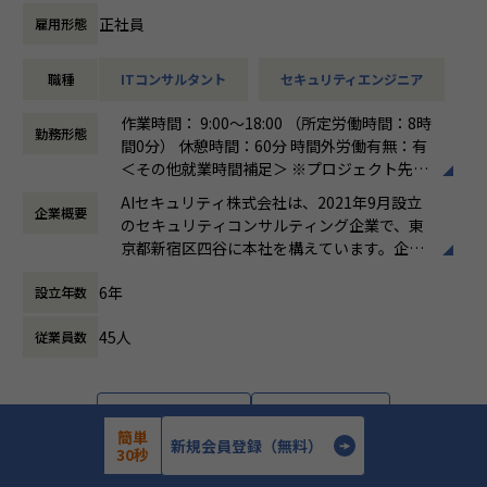
を組み込む設計・運用
支援
正社員
雇用形態
・セキュリティガバナンス構築の経験：全社統制の設計、IS
・検知ルール・運用プロセスの高度化、チューニング方針の
MS／SOC2 等の認証対応も視野に
策定と品質管理
・オブザーバビリティ基盤の設計力：監視・ログ・パフォー
職種
ITコンサルタント
セキュリティエンジニア
・ユニット（チーム）のマネジメント、メンバー育成、デリ
マンス／コスト最適化の実装
バリー品質の担保
作業時間： 9:00～18:00 （所定労働時間：8時
・技術リード・標準化・育成のマネジメントスキル：チーム
・顧客への提案活動、経営層・部門責任者への報告・折衝
勤務形態
間0分） 休憩時間：60分 時間外労働有無：有
を率いる経験
・ベンダーアライアンス（CrowdStrike）を活かした提案・
＜その他就業時間補足＞ ※プロジェクト先に
ソリューション開発
よる。 ※シニアコンサルタント以上は専門業
▼業務内容
・（Senior Manager）複数プロジェクトの同時統括、案件
AIセキュリティ株式会社は、2021年9月設立
企業概要
務型裁量労働制（みなし労働時間8時間）の
オープングループ全体のプロダクトを横断し、以下の領域を
創出・事業推進のリード
のセキュリティコンサルティング企業で、東
場合、時間外労働なし
担当いただきます。
・（Director）EDR／エンドポイント領域全体の事業・売上
京都新宿区四谷に本社を構えています。企業
働き方：
裁量労働制
責任、組織拡大と対外的なブランド構築のリード
理念として「攻め」と「守り」の両立を掲
時間外労働の有無： 有（月平均0時間～30時
クラウドインフラ
6年
設立年数
げ、企業の持続的な成長と価値向上を支援す
間）
・Google Cloud への移行対応の推進
る総合型ファームです。主な事業は、IT戦略
休憩時間： 60分
・GCP / AWS を中心としたインフラの設計・構築・運用
■このポジションの魅力
45人
従業員数
コンサルティング、サイバーセキュリティコ
・IaC による構築のコード化および自動化の促進
エンドポイント（PC・サーバー）を守る最後の砦、EDR領域
ンサルティング、AI Securityコンサルティン
のリーダーポジションです。
グ、ゼロトラスト環境の構築・運用支援、セ
セキュリティ
当社がベンダーアライアンスを結ぶCrowdStrikeを中核に、
キュリティ顧問サービス、人材紹介・採用支
・各プロダクトの脆弱性対応、セキュリティ診断、対策の実
詳細を見る
応募する
導入・構築から運用設計、
援などです。AI活用の拡大に伴うセキュリテ
簡単
行
新規会員登録（無料）
インシデント対応体制の構築までを一気通貫で担っていただ
ィリスクへの対応を強みとし、リスク管理か
30秒
・全社横断的なセキュリティ統制およびガバナンスの設計と
きます。
ら組織体制構築、人材確保まで幅広く支援し