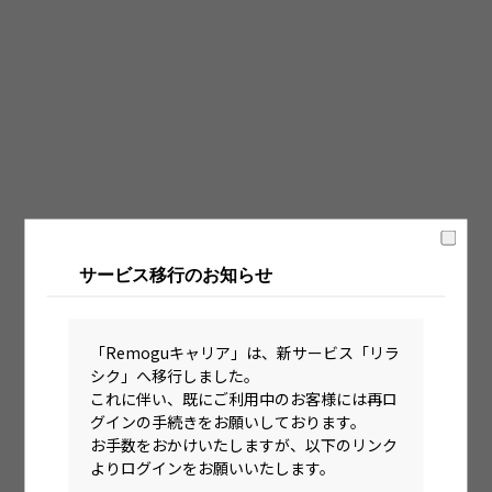
固定時間制（9時～18時、10時～19時など）
フレックス制（コアタイムあり）
フルフレックス制
裁量労働制
語学・国籍から探す
英語力必須
サービス移行のお知らせ
英語力尚可（英語活用環境あり）
外国籍の方OK
「Remoguキャリア」は、新サービス「リラ
シク」へ移行しました。
これに伴い、既にご利用中のお客様には再ロ
グインの手続きをお願いしております。
お手数をおかけいたしますが、以下のリンク
よりログインをお願いいたします。