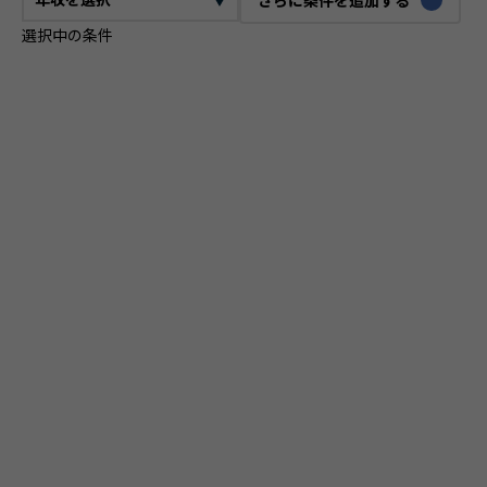
選択中の条件
CTO
VPoE
テックリード
ITコンサルタント
ITアーキテクト
プロジェクトマネージャー
プロダクトマネージャー
スクラムマスター