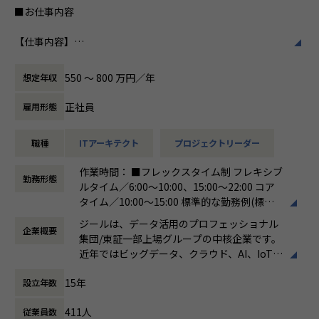
常に最新の情報をキャッチアップし、学習意欲が高く、積極
■お仕事内容
私たちはビジョンとして「100年企業の創
的に案件へチャレンジする人におすすめです。
造」を掲げて、理想企業の創造に向け、「社
【仕事内容】
員全員が燃える会社」を目指しています。理
【業務の変更の範囲】
日本企業のデジタルトランスフォーメーションの実現に貢献
想企業とは「他者貢献」を通して誰よりも発
会社の定める範囲
するため、ビックデータの活用支援を行います。データ蓄
展する企業です。そして、社員全員が燃え続
550 〜 800 万円／年
想定年収
積・加工・分析し、経営層の意思決定に活用する BI(Busines
ける会社が「100年企業」であると信じてい
s Intelligence）やAzure、AWS、GCPなどのクラウド、AI、
ます。お客様に対する長期的な貢献を果たす
正社員
雇用形態
機械学習などを含むデータプラットフォームの導入から実行
ことに最大の意義をもって事業活動に取り組
支援までを行っています。ご入社後は、新設された札幌オフ
んで参ります。
職種
ITアーキテクト
プロジェクトリーダー
ィスにて事業、そして組織拡大に貢献いただきたいと考えて
おります。
作業時間： ■フレックスタイム制 フレキシブ
勤務形態
ルタイム／6:00～10:00、15:00～22:00 コア
●直案件が多く、エンドユーザー様とのやり取りも多く発生
タイム／10:00～15:00 標準的な勤務例(標準
します。クライアントの要望に沿ったデータプラットフォー
労働時間)／9:00～18:00
ムの企画、設計、実装まで、プロジェクトに一気通貫で関わ
ジールは、データ活用のプロフェッショナル
企業概要
働き方：
フレックス制（コアタイムあり）
って頂きます。
集団/東証一部上場グループの中核企業です。
時間外労働の有無： 有（月平均19時間）
●主に要件定義からテストまでお任せします。開発だけでな
近年ではビッグデータ、クラウド、AI、IoTを
休憩時間： 60分
く、DB、インフラ、プロジェクト管理、エンドユーザーと
活用した事例も増加し、顧客のDX推進を支援
のコミュニケーション能力など、幅広い経験に基づくスキル
15年
設立年数
する立場にスコープを拡張しています。
アップ・キャリアアップが可能な環境です。
●エンドユーザー様と直接やり取りをする立場であり、要件
411人
従業員数
顧客の大半は大手企業となっており、30年以