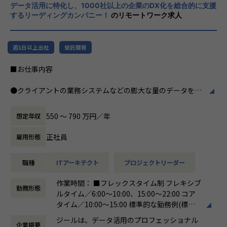
・テクニカルサポートチーム
データ活用に特化し、1000社以上の企業のDX化を総合的に支援
力、深い経験から得られた多様性のある高度
するリーディングカンパニー！
のリモートワーク求人
な分析力をハイクオリティ＆ローコストで提
◎カルチャー
供することで、企業の競争優位確保に貢献す
・2022年に新規に立ち上げたプロジェクトです
ることを私たちは使命としております。
・組織拡大へ向けてチーム化を進めています
週1日以上出社
受託開発
・幅広い年齢層や男女問わずエンジニアが活躍しており、フ
■Vision：100年企業の創造
ラットで多様性のあるチームです。
■お仕事内容
私たちはビジョンとして「100年企業の創
・Zscaler、CrowdStrike、Oktaのリセラーパートナーのた
造」を掲げて、理想企業の創造に向け、「社
め、学習トレーニングや検証環境が充実しており、技術スキ
●クライアントの業務システムなどの膨大な量のデータを蓄
員全員が燃える会社」を目指しています。理
ルを身に付けたい学習意欲の高い方は知識をつけやすい環境
積・加工・分析し、経営層の意思決定に活用する BI(Busines
想企業とは「他者貢献」を通して誰よりも発
です。
s Intelligence)を含むデータプラットフォームの導入から実
展する企業です。そして、社員全員が燃え続
550 〜 790 万円／年
想定年収
行支援までを行っています。
ける会社が「100年企業」であると信じてい
◎業務環境
ます。お客様に対する長期的な貢献を果たす
正社員
雇用形態
・自宅からのリモートワークが中心ですが、アサイン案件次
●クライアントの要望に沿ったデータプラットフォームの企
ことに最大の意義をもって事業活動に取り組
第では打合せや提案活動による客先訪問、作業フェーズでは
画、設計、実装まで、プロジェクトに一気通貫で関わって頂
んで参ります。
データーセンターやお客様拠点での夜間作業が発生する場合
職種
ITアーキテクト
プロジェクトリーダー
きます。
があります。
●主に要件定義からテストまでお任せします。開発だけでな
作業時間： ■フレックスタイム制 フレキシブ
・お客様環境とは別に、0-WAN独自の検証環境もあり、必要
く、DB、インフラ、プロジェクト管理、エンドユーザーと
勤務形態
ルタイム／6:00～10:00、15:00～22:00 コア
に応じて利用することが出来ます。
のコミュニケーション能力など、幅広い経験に基づくスキル
タイム／10:00～15:00 標準的な勤務例(標準
・チームメンバーのバックグラウンドを活かして、多様な視
アップ・キャリアアップが可能な環境です。
労働時間)／9:00～18:00
点から意見を出し、品質を高めています
●エンドユーザー様と直接やり取りをする立場であり、要件
ジールは、データ活用のプロフェッショナル
企業概要
働き方：
フレックス制（コアタイムあり）