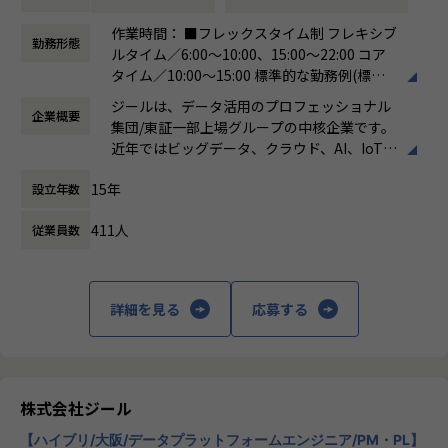
●主に要件定義からテストまでお任せします。開発だけでな
■募集部門
作業時間： ■フレックスタイム制 フレキシブ
く、DB、インフラ、プロジェクト管理、エンドユーザーと
勤務形態
当社には大きく分けて3つの事業部があり、当求人はiTOC事
ルタイム／6:00～10:00、15:00～22:00 コア
のコミュニケーション能力など、幅広い経験に基づくスキル
業部BzD部0-WANの求人となります。
タイム／10:00～15:00 標準的な勤務例(標準
アップ・キャリアアップが可能な環境です。
◎iTOC事業部
労働時間)／9:00～18:00
●エンドユーザー様と直接やり取りをする立場であり、要件
ジールは、データ活用のプロフェッショナル
キャリア/ISPの大規模ネットワークの運用～構築やコンサル
企業概要
働き方：
フレックス制（コアタイムあり）
定義など上流工程に携われます。
集団/東証一部上場グループの中核企業です。
ティングを伴うネットワークSIといったネットワーク領域の
時間外労働の有無： 有（月平均19時間）
近年ではビッグデータ、クラウド、AI、IoTを
技術支援を中心に、ゼロトラスト事業とネットワーク自動化
休憩時間： 60分
【業務の変更の範囲】
活用した事例も増加し、顧客のDX推進を支援
事業にも注力しています。
適正に応じて、会社の指示する業務への異動を命じることが
15年
設立年数
する立場にスコープを拡張しています。
ある
◎BzD部
411人
従業員数
顧客の大半は大手企業となっており、30年以
ビジネスディベロップメントの意味で、その名の通り、新し
上データ活用領域に特化してきたナレッジ/市
いビジネスを開発していくチームが集まっている部署です。
場からの信頼が強固な経営基盤を支えていま
す。
◎0-WAN
詳細を見る
応募する
0から1の立ち上げの意味と、ゼロトラストを通じて「いつで
■Mission：専門性と技術力、高度な分析ノ
もどこでもWAN(閉域網)無し(ゼロ)でセキュアに業務ができ
ウハウの提供
る環境」を提供するという信念が掛け合わさったチーム名で
多様な企業活動の情報の価値転換というニー
す。
ズに応えるため、私たちは「プロフェッショ
株式会社ジール
ナルサービスの大衆化」をミッションとして
アサイン予定のチームについて
【ハイブリ/大阪/データプラットフォームエンジニア/PM・PL】
掲げております。高い専門性を持った技術