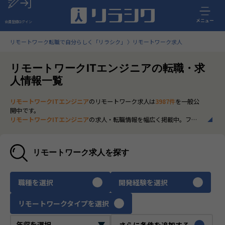
メニュー
会員登録
ログイン
リモートワーク転職で自分らしく「リラシク」
リモートワーク求人
リモートワークITエンジニアの転職・求
人情報一覧
リモートワークITエンジニア
のリモートワーク求人は
3987件
を一般公
開中です。
リモートワークITエンジニア
の求人・転職情報を幅広く掲載中。フル
リモートから一部在宅勤務まで、全国の正社員ポジションを多数ご紹
介。最新の市場動向やキャリア形成に役立つ情報もあわせてチェック
できます。
リモートワーク求人を探す
いち早く、多くの選択肢から
リモートワークITエンジニア
のリモート
ワーク求人を選びたい方は、30秒で完結する無料の
会員登録
へお進み
ください。
職種を選択
開発経験を選択
リモートワークタイプを選択
さらに条件を追加する