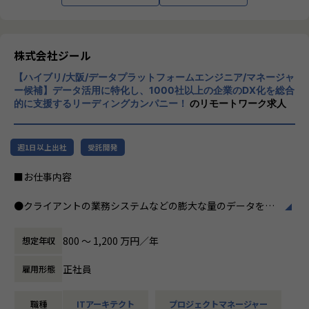
つ幅広い世代が集まった多様性の高いチームです。
※男女比 3:1 とバランスの取れたチーム構成
インフラエンジニア：13名
株式会社ジール
セキュリティエンジニア：2名
開発：1名
【ハイブリ/大阪/データプラットフォームエンジニア/マネージャ
セールス&マーケティング：4名
ー候補】データ活用に特化し、1000社以上の企業のDX化を総合
営業事務：1名
的に支援するリーディングカンパニー！
のリモートワーク求人
■期待する解決したい課題
売り上げが順調に伸び、案件が増えていく中で、テクニカル
週1日以上出社
受託開発
サポートチームのとりまとめ役として活躍していただける方
が不足しております。
■お仕事内容
案件数が伸びていく中でPM/PLとして品質の高い案件遂行と
チームメンバーを牽引いただく仲間を探しています。
●クライアントの業務システムなどの膨大な量のデータを蓄
積・加工・分析し、経営層の意思決定に活用する BI(Busines
■想定されるキャリアパス
s Intelligence)と呼ばれるシステムの導入から実行支援まで
800 〜 1,200 万円／年
想定年収
チーム配属後は数ヶ月程度チームのリーダーとしてテクニカ
を行っています。またクラウドを含むデータ基盤全体のDX構
ルサポート業務を牽引頂きつつ、
想から実施します。
正社員
雇用形態
チームメンバーの様子や配属後の状況を見ながら最終的には
管理職(テクニカルサポートチームのマネージャー)としてチ
●クライアントの要望に沿ったBIツールの企画、設計、実装
ームを牽引いただきます。
職種
ITアーキテクト
プロジェクトマネージャー
まで、プロジェクトに一気通貫で関わって頂きます。