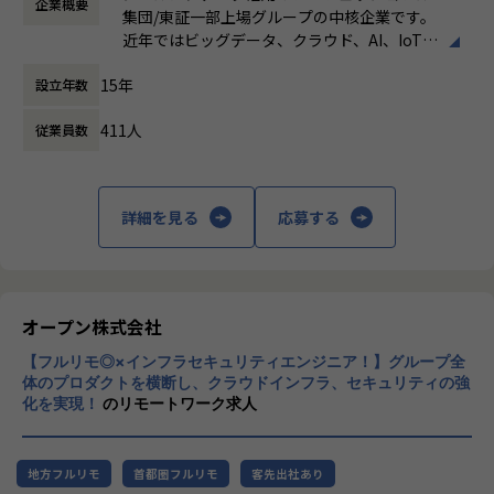
企業概要
働き方：
フレックス制（コアタイムあり）
など）
します。
集団/東証一部上場グループの中核企業です。
時間外労働の有無： 有（月平均19時間）
営業・データエンジニア・コンサルタントと密に連携しなが
近年ではビッグデータ、クラウド、AI、IoTを
休憩時間： 60分
※DOMOとは※
ら、顧客とのリレーション深化と継続的な案件創出を推進す
活用した事例も増加し、顧客のDX推進を支援
・クラウド型BIプラットフォーム。データの収集から蓄積、
ることがミッションです。
15年
設立年数
する立場にスコープを拡張しています。
可視化までオールインワンの製品
特にプラチナカスタマーに対しては、アカウント単位での戦
・BuzzというコミュケーションツールやAppsというライト
略立案・実行をリードします。
411人
従業員数
顧客の大半は大手企業となっており、30年以
バック機能など、様々な機能も有している。
上データ活用領域に特化してきたナレッジ/市
【業務の変更の範囲】
場からの信頼が強固な経営基盤を支えていま
【組織の特徴・魅力】
会社の規定に準ずる
す。
詳細を見る
応募する
・「真のデータドリブンコンサルティング」を体現すべく、
お客様の真のパートナーになることを目標としています。
■Mission：専門性と技術力、高度な分析ノ
・業務では、お客様のデータ活用を促進させることを目的
ウハウの提供
に、特定のツールに依存せず、課題に応じた柔軟なデータ活
多様な企業活動の情報の価値転換というニー
用支援サービスを提供しています。
ズに応えるため、私たちは「プロフェッショ
オープン株式会社
・プロジェクトベースではなく、お客様ベースで仕事をして
ナルサービスの大衆化」をミッションとして
いくため、よりお客様に深く入り込み「伴走型支援」として
【フルリモ◎×インフラセキュリティエンジニア！】グループ全
掲げております。高い専門性を持った技術
お客様のデータ活用を促進させることができる点が醍醐味で
体のプロダクトを横断し、クラウドインフラ、セキュリティの強
力、深い経験から得られた多様性のある高度
化を実現！
のリモートワーク求人
す。
な分析力をハイクオリティ＆ローコストで提
供することで、企業の競争優位確保に貢献す
【業務の変更の範囲】
ることを私たちは使命としております。
適正に応じて、会社の指示する業務への異動を命じることが
地方フルリモ
首都圏フルリモ
客先出社あり