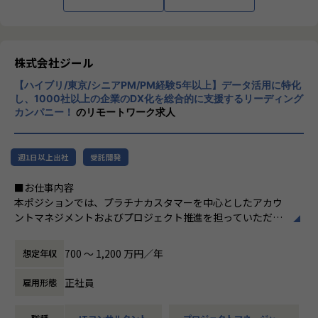
■Mission：専門性と技術力、高度な分析ノ
ウハウの提供
多様な企業活動の情報の価値転換というニー
ズに応えるため、私たちは「プロフェッショ
株式会社ジール
ナルサービスの大衆化」をミッションとして
【ハイブリ/東京/シニアPM/PM経験5年以上】データ活用に特化
掲げております。高い専門性を持った技術
し、1000社以上の企業のDX化を総合的に支援するリーディング
力、深い経験から得られた多様性のある高度
カンパニー！
のリモートワーク求人
な分析力をハイクオリティ＆ローコストで提
供することで、企業の競争優位確保に貢献す
ることを私たちは使命としております。
週1日以上出社
受託開発
■Vision：100年企業の創造
■お仕事内容
私たちはビジョンとして「100年企業の創
本ポジションでは、プラチナカスタマーを中心としたアカウ
造」を掲げて、理想企業の創造に向け、「社
ントマネジメントおよびプロジェクト推進を担っていただき
員全員が燃える会社」を目指しています。理
ます。
想企業とは「他者貢献」を通して誰よりも発
-担当顧客に対するアカウントプランの策定・実行
展する企業です。そして、社員全員が燃え続
700 〜 1,200 万円／年
想定年収
-顧客の経営・事業課題を踏まえた中長期ロードマップの
ける会社が「100年企業」であると信じてい
共同策定
ます。お客様に対する長期的な貢献を果たす
正社員
雇用形態
-営業部門と連携した提案活動および受注に向けたアクシ
ことに最大の意義をもって事業活動に取り組
ョン推進
んで参ります。