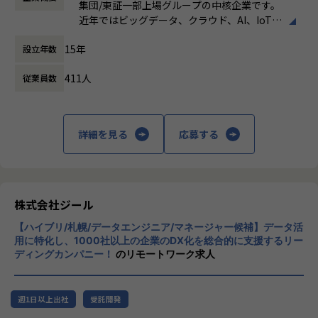
定義など上流工程に携われます。
集団/東証一部上場グループの中核企業です。
時間外労働の有無： 有（月平均19時間）
◎ワークライフバランス
近年ではビッグデータ、クラウド、AI、IoTを
休憩時間： 60分
・平均残業時間は20h/月、案件によっては夜間作業などによ
【業務の変更の範囲】
活用した事例も増加し、顧客のDX推進を支援
り残業時間が多くなる場合もあります。深夜帯には加算があ
適正に応じて、会社の指示する業務への異動を命じることが
15年
設立年数
する立場にスコープを拡張しています。
ります。
ある
・コミュニケーションは主にSlackにて行い、必要に応じて
411人
従業員数
顧客の大半は大手企業となっており、30年以
オンラインミーティングを行います。
上データ活用領域に特化してきたナレッジ/市
場からの信頼が強固な経営基盤を支えていま
◎募集部門の紹介
す。
ゼロトラスト事業の拡大～立ち上げから1年とこれからの挑
詳細を見る
応募する
戦～
■Mission：専門性と技術力、高度な分析ノ
ゼロトラスト分野で活躍するエンジニアへ ― 0-WANで挑戦
ウハウの提供
しよう
多様な企業活動の情報の価値転換というニー
ズに応えるため、私たちは「プロフェッショ
株式会社ジール
◎募集背景
ナルサービスの大衆化」をミッションとして
現在案件数も増加傾向にあり、チームメンバーの増員へ向け
【ハイブリ/札幌/データエンジニア/マネージャー候補】データ活
掲げております。高い専門性を持った技術
て一緒に働く仲間を募集しております。
用に特化し、1000社以上の企業のDX化を総合的に支援するリー
力、深い経験から得られた多様性のある高度
特にゼロトラストセキュリティに特化した事業に取り組んで
ディングカンパニー！
のリモートワーク求人
な分析力をハイクオリティ＆ローコストで提
いますので、自らの価値を高めたいネットワークエンジニア
供することで、企業の競争優位確保に貢献す
には、市場価値を高められる経験が可能です。また案件数が
ることを私たちは使命としております。
豊富なため、ゼロトラストセキュリティ案件のPM/PL経験も
週1日以上出社
受託開発
養う事が可能です。
■Vision：100年企業の創造