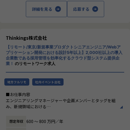
ト
詳細を見る
応募する
・勉強会・交流会を年2回実施
└他案件の社員ともつながれる場を用意。ナレッジ共有も活
■キャリアアップを全力で応援！
発です。
個人の希望やキャリア形成を重視したプロジェクトアサイン
をしています。半期ごとの面談や定期的な1on1で「こういう
【業務の変更の範囲】
仕事をやってみたい！」「このスキルを伸ばしたい！」等、
Thinkings株式会社
会社の定める範囲
今後のキャリアやスキル形成について個人に寄り添いヒアリ
ングした上でアサイン先を決定しています。個人のスキルア
【リモート/東京/新規事業プロダクトシニアエンジニア/Webア
プリケーション開発における設計5年以上】2,000社以上の導入
ップ、キャリアパスに出来る限り添えるように、ひとりひと
企業数である採用管理を効率化するクラウド型システム提供企
りと向き合っています！
業！
のリモートワーク求人
多様なクライアントやプロジェクトを通じて、フロントエン
ドからバックエンド、クラウド基盤の構築・運用まで、幅広
い技術領域の案件に携わることができます。フルスタックな
地方フルリモ
社内イベント出社
エンジニアとしてスキルの幅を伸ばしていただける環境で
す。
■お仕事内容
エンジニアリングマネージャーや企画メンバーとタッグを組
■仕事の魅力
み、新規領域における
Webサービス開発、スマホアプリ開発、業務系システム、基
新たなソリューションの探索・検証、および製品版に向けた
幹系システムなど、様々なプロジェクトが豊富。ブロックチ
アーキテクチャ設計・開発全般をお任せします。
ェーン技術を活用したシステム開発やIoTシステム開発など
600 〜 800 万円／年
想定年収
最新のソリューションやテクノロジーを駆使した案件も年々