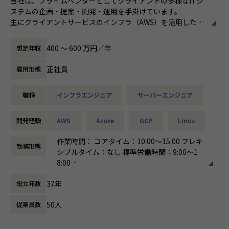
当社は、プライムベンダーとしてクライアントの多様なITシ
・ECクラウド基盤設計（AWS／VMware）
ステムの企画・提案・開発・運用を手掛けています。
・アプリ向けサーバ設計構築（Docker／Azure）
主にクライアントサービスのインフラ（AWS）を活用したシ
・大手クライアント向け仮想環境移行・導入（Windows／A
ステム基盤の設計・構築・運用業務をご担当いただきます。
ctive Directory）
400 〜 600 万円／年
想定年収
■具体的な業務内容
・AWSのクラウドサービスを活用したシステム基盤の設計/
正社員
雇用形態
＜安心のサポート体制＞
構築/運用
・教育担当が1on1でフォロー
・IaC（Infrastructure as Code）を活用したクラウドインフ
職種
インフラエンジニア
サーバーエンジニア
└配属先はチーム＋教育係体制で、すぐ相談できる環境を整
ラの構成管理
備。
・CI/CDパイプラインの構築・運用
・コンテナ基盤（Docker、Kubernetes等）の設計・構築
開発経験
AWS
Azure
GCP
Linux
・営業＆キャリアアドバイザーが伴走
・クラウドネイティブなアーキテクチャの設計・提案
└入社直後は毎月、その後は隔月で面談。業務・人間関係・
・Webサービス・アプリケーションのインフラ基盤の最適化
作業時間： コアタイム：10:00～15:00 フレキ
勤務形態
キャリアを幅広く支援。
など
シブルタイム：なし 標準労働時間：9:00～1
8:00
・チャットで気軽に相談OK
■案件例
働き方：
フレックス制（コアタイムあり）
└日常的に連絡しやすく、安心して話せる関係性を構築。
・ゲームプラットフォームのWebサイトサーバー構築・運用
37年
設立年数
時間外労働の有無： 有（月平均0時間～20時
プロジェクト
間）
・トラブル時は当日中に対応
・Webサイトサーバのオンプレミス→クラウド移行
50人
従業員数
休憩時間： 60分
└問題発生時は営業とアドバイザーが即対応し、迅速に調
・大規模データ向けETLツールの構築、保守、運用
整。
・AWS上でのマイクロサービス基盤の設計・構築プロジェク