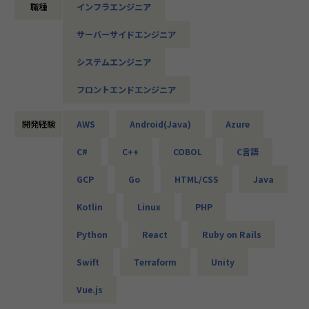
職種
インフラエンジニア
└配属先はチーム＋教育係体制で、すぐ相談できる環境を整
ひとりで悩まず、安心して挑戦できます。
備。
サーバーサイドエンジニア
◆落ち着いた環境で、長く働きたい方へ
・営業＆キャリアアドバイザーが伴走
当社は定着率95％と、高い水準を維持しています。リモート
システムエンジニア
└入社直後は毎月、その後は隔月で面談。業務・人間関係・
OKの案件も多く、週2～3日出社が基本。残業は月9時間ほど
キャリアを幅広く支援。
で、年間休日も124日とプライベートとの両立が可能です。
フロントエンドエンジニア
現場には教育担当がつき、月1回の面談やチャット相談も実
・チャットで気軽に相談OK
施。産休・育休の取得＆復帰率も100％と、ライフイベント
└日常的に連絡しやすく、安心して話せる関係性を構築。
開発経験
AWS
Android(Java)
Azure
にも柔軟に対応しています。
C#
C++
COBOL
C言語
・トラブル時は当日中に対応
◆マネジメントにも挑戦したい方へ
└問題発生時は営業とアドバイザーが即対応し、迅速に調
「PL/PMにステップアップしたい」「育成に関わる経験をし
GCP
Go
HTML/CSS
Java
整。
てみたい」
そんな方には、キャリアの希望に応じた案件をご用意。年2
Kotlin
Linux
PHP
・勉強会・交流会を年2回実施
回の面談を通じて方向性を確認しながら、段階的にマネジメ
└他案件の社員ともつながれる場を用意。ナレッジ共有も活
ントスキルを磨けるようサポートします。リーダー未経験か
Python
React
Ruby on Rails
発です。
ら活躍している社員も多数。女性管理職も在籍しており、年
齢や性別を問わずフェアに評価される環境です。
Swift
Terraform
Unity
【業務の変更の範囲】
会社の定める範囲
Vue.js
＜チーム組織構成＞