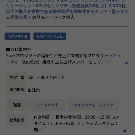
付いています。また、チームワークを大切に
■誰と仕事をするのか
リケーション・APIのセキュリティ実務経験3年以上】2,000社
し、互いにサポートし合う環境が整っていま
・新規事業企画チーム
以上の導入企業数である採用管理を効率化するクラウド型システ
す。
・プロダクトマネージャー
ム提供企業！
のリモートワーク求人
■募集背景
【★働き方/リモートワーク】
・エンジニアリングマネージャー
HRTech業界を牽引する『sonar ATS by HRMOS』を展開す
柔軟な働き方を推奨しており、リモートワー
る当社ですが、現在、さらなる顧客課題の解決に向けて、
クも積極的に取り入れております。
地方フルリモ
社内イベント出社
自社プラットフォームの可能性を広げる新規領域のプロジェ
■本ポジションの魅力（得られる経験・スキル）
クトをスタートしています。
・プラットフォームの拡張とサービス化： 既存の強固な事業
■お仕事内容
現在は、強固な自社アセットと最新技術（生成AIなど）を掛
基盤（アセット）を活かしながら、
SaaSプロダクトの信頼性と売上に直結するプロダクトセキュ
け合わせ、「顧客にどんな新しいソリューションを提供でき
そこから新しいソリューションを発明し、サービス化する
リティ（AppSec）組織の立ち上げメンバーとして、
るか」を
ダイナミックな開発経験が得られます。
開発組織に寄り添ったセキュリティ品質の向上をリードして
少人数で探索・検証（PoC）しているフェーズです。この挑
・技術選定とアーキテクチャの裁量： 新しい仕組みをサービ
いただきます。
戦を圧倒的なスピードで推し進め、
ス化するにあたり、技術スタックやアーキテクチャの選定を
600 〜 800 万円／年
想定年収
入社後は、立ち上げ期において最もインパクトの大きい技術
「攻める開発組織」へと進化させるため、新規事業プロダク
ゼロから主導できます。
領域（DevSecOpsの推進、脆弱性管理）をメインに順次お任
トエンジニアチームの拡大を決定しました。
・「数多くの挑戦（探索）」が正当に評価される環境： 当プ
正社員
雇用形態
せし、
ここで生まれたアイデアを実際にサービス化し、次世代のプ
ロジェクトの評価指標は、技術的な綺麗さだけではなく
仕組みが整ってきた段階でガバナンス領域（ISMS等）へと業
ロダクトへ育てていくモダンな開発に挑戦したい仲間を募集
「いかに多くの打席に立ち、トライ＆エラー（探索）を繰
職種
ITアーキテクト
セキュリティエンジニア
務の幅を広げていく予定です。
します。
り返せたか」にあります。
不確実性の高い新規事業だからこそ、失敗は価値あるデー
作業時間： 標準労働時間：10:00～19:00 コア
＜具体的な業務内容＞
勤務形態
タ（必要なプロセス）として歓迎されます。
タイム：11:00～16:00 フレキシブルタイム：
完全ゼロベースの環境から、プロダクトセキュリティの基盤
■配属・チーム構成・フォロー体制
一つの方法にこだわりすぎて足踏みするよりも、打率を高
無
となる「DevSecOpsの推進」および「脆弱性管理体制の構
｜配属部門・チーム
めるために素早くバットを振り続けられる行動力がストレー