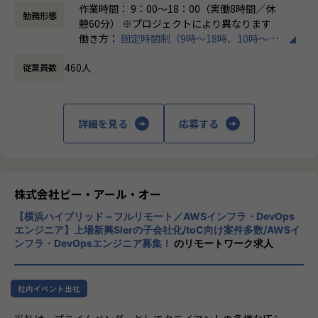
入社後は原則2名以上のチームに配属されるため、一人現場
作業時間： 9：00～18：00（実働8時間／休
勤務形態
や丸投げはないです。
憩60分） ※プロジェクトにより異なります
また、経験値に応じて先輩がフォローに入り、定例MTGやチ
働き方：
固定時間制（9時～18時、10時～19
ャットで気軽に相談できる環境を整えています。
時など）
460人
従業員数
時間外労働の有無： 有（月平均20時間）
▼年齢構成
休憩時間： 60分
平均年齢32.5歳
詳細を見る
応募する
▼定着率
95％（2024年8月時点／1年以内）
＜その他プロジェクト事例＞
株式会社ピー・アール・オー
▼開発系
・オンラインヨガプラットフォームの要件定義・設計（Rub
【横浜ハイブリッド～フルリモート／AWSインフラ・DevOps
y／Vue／AWS）
エンジニア】上場新興SIerの子会社化/toC向け案件多数/AWSイ
・自社ECサイトの新規立ち上げ（要件定義～運用／TypeScr
ンフラ・DevOpsエンジニア募集！
のリモートワーク求人
ipt、GCP）
・大手メーカー向け製造システムの業務改善プロジェクト
（C#／Python）
社内イベント出社
▼インフラ系