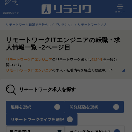
メニュー
会員登録
ログイン
リモートワーク転職で自分らしく「リラシク」
リモートワーク求人
リモートワークITエンジニアの転職・求
人情報一覧 -2ページ目
リモートワークITエンジニア
のリモートワーク求人は
4184件
を一般公
開中です。
リモートワークITエンジニア
の求人・転職情報を幅広く掲載中。フル
リモートから一部在宅勤務まで、全国の正社員ポジションを多数ご紹
介。最新の市場動向やキャリア形成に役立つ情報もあわせてチェック
できます。
リモートワーク求人を探す
いち早く、多くの選択肢から
リモートワークITエンジニア
のリモート
ワーク求人を選びたい方は、30秒で完結する無料の
会員登録
へお進み
ください。
職種を選択
開発経験を選択
リモートワークタイプを選択
さらに条件を追加する