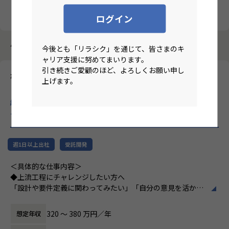
クリア
検索
ログイン
4184件中 11件～20件
今後とも「リラシク」を通じて、皆さまのキ
ャリア支援に努めてまいります。
引き続きご愛顧のほど、よろしくお願い申し
株式会社パートナー
上げます。
【ハイブリット/名古屋/面接1回/無借金経営/社員定着率95％/微
経験枠/IT実務6ケ月以上】上場企業のグループ会社でのITエンジ
ニア募集！
のリモートワーク求人
週1日以上出社
受託開発
＜具体的な仕事内容＞
◆上流工程にチャレンジしたい方へ
「設計や要件定義に関わってみたい」「自分の意見を活かせ
る環境で働きたい」
そんな方には700社以上の中からスキルや希望に合う案件を
320 〜 380 万円／年
想定年収
ご紹介しています。