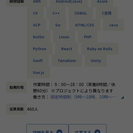
・大手クライアント向け仮想環境移行・導入（Windows／A
開発経験
AWS
Android(Java)
Azure
にも柔軟に対応しています。
ctive Directory）
C#
C++
COBOL
C言語
◆マネジメントにも挑戦したい方へ
「PL/PMにステップアップしたい」「育成に関わる経験をし
＜安心のサポート体制＞
GCP
Go
HTML/CSS
Java
てみたい」
・教育担当が1on1でフォロー
そんな方には、キャリアの希望に応じた案件をご用意。年2
Kotlin
Linux
PHP
└配属先はチーム＋教育係体制で、すぐ相談できる環境を整
回の面談を通じて方向性を確認しながら、段階的にマネジメ
備。
ントスキルを磨けるようサポートします。リーダー未経験か
Python
React
Ruby on Rails
ら活躍している社員も多数。女性管理職も在籍しており、年
・営業＆キャリアアドバイザーが伴走
齢や性別を問わずフェアに評価される環境です。
Swift
Terraform
Unity
└入社直後は毎月、その後は隔月で面談。業務・人間関係・
キャリアを幅広く支援。
Vue.js
＜チーム組織構成＞
・チャットで気軽に相談OK
入社後は原則2名以上のチームに配属されるため、一人現場
作業時間： 9：00～18：00（実働8時間／休
└日常的に連絡しやすく、安心して話せる関係性を構築。
勤務形態
や丸投げはないです。
憩60分） ※プロジェクトにより異なります
また、経験値に応じて先輩がフォローに入り、定例MTGやチ
働き方：
固定時間制（9時～18時、10時～19
・トラブル時は当日中に対応
ャットで気軽に相談できる環境を整えています。
時など）
└問題発生時は営業とアドバイザーが即対応し、迅速に調
460人
従業員数
時間外労働の有無： 有（月平均20時間）
整。
▼年齢構成
休憩時間： 60分
平均年齢32.5歳
・勉強会・交流会を年2回実施
└他案件の社員ともつながれる場を用意。ナレッジ共有も活
詳細を見る
応募する
▼定着率