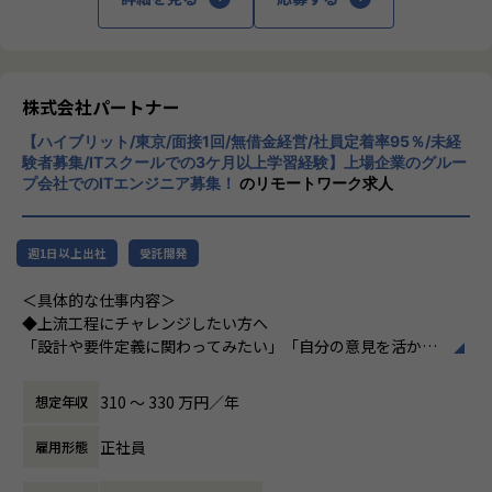
発です。
95％（2024年8月時点／1年以内）
【業務の変更の範囲】
会社の定める範囲
＜その他プロジェクト事例＞
株式会社パートナー
▼開発系
・オンラインヨガプラットフォームの要件定義・設計（Rub
【ハイブリット/東京/面接1回/無借金経営/社員定着率95％/未経
y／Vue／AWS）
験者募集/ITスクールでの3ケ月以上学習経験】上場企業のグルー
・自社ECサイトの新規立ち上げ（要件定義～運用／TypeScr
プ会社でのITエンジニア募集！
のリモートワーク求人
ipt、GCP）
・大手メーカー向け製造システムの業務改善プロジェクト
（C#／Python）
週1日以上出社
受託開発
▼インフラ系
＜具体的な仕事内容＞
・ECクラウド基盤設計（AWS／VMware）
◆上流工程にチャレンジしたい方へ
・アプリ向けサーバ設計構築（Docker／Azure）
「設計や要件定義に関わってみたい」「自分の意見を活かせ
・大手クライアント向け仮想環境移行・導入（Windows／A
る環境で働きたい」
ctive Directory）
そんな方には700社以上の中からスキルや希望に合う案件を
310 〜 330 万円／年
想定年収
ご紹介しています。
たとえば、ヨガ配信アプリやECサイトの新規開発、クラウド
正社員
雇用形態
＜安心のサポート体制＞
設計など、上流フェーズから関われる案件も豊富です。ま
・教育担当が1on1でフォロー
た、配属後は営業やキャリアアドバイザーがしっかり伴走。