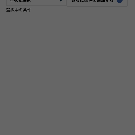
選択中の条件
CTO
VPoE
テックリード
ITコンサルタント
ITアーキテクト
プロジェクトマネージャー
プロダクトマネージャー
スクラムマスター