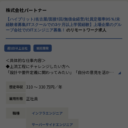
株式会社パートナー
＜チーム組織構成＞
入社後は原則2名以上のチームに配属されるため、一人現場
【ハイブリット/名古屋/面接1回/無借金経営/社員定着率95％/未
や丸投げはないです。
経験者募集/ITスクールでの3ケ月以上学習経験】上場企業のグル
また、経験値に応じて先輩がフォローに入り、定例MTGやチ
ープ会社でのITエンジニア募集！
のリモートワーク求人
ャットで気軽に相談できる環境を整えています。
▼年齢構成
週1日以上出社
受託開発
平均年齢32.5歳
＜具体的な仕事内容＞
▼定着率
◆上流工程にチャレンジしたい方へ
95％（2024年8月時点／1年以内）
「設計や要件定義に関わってみたい」「自分の意見を活かせ
る環境で働きたい」
そんな方には700社以上の中からスキルや希望に合う案件を
310 〜 330 万円／年
想定年収
＜その他プロジェクト事例＞
ご紹介しています。
▼開発系
たとえば、ヨガ配信アプリやECサイトの新規開発、クラウド
正社員
雇用形態
・オンラインヨガプラットフォームの要件定義・設計（Rub
設計など、上流フェーズから関われる案件も豊富です。ま
y／Vue／AWS）
た、配属後は営業やキャリアアドバイザーがしっかり伴走。
・自社ECサイトの新規立ち上げ（要件定義～運用／TypeScr
職種
インフラエンジニア
ひとりで悩まず、安心して挑戦できます。
ipt、GCP）
・大手メーカー向け製造システムの業務改善プロジェクト
サーバーサイドエンジニア
◆落ち着いた環境で、長く働きたい方へ