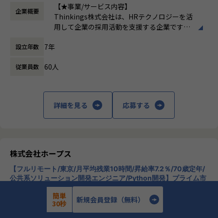
働き方：
フレックス制（コアタイムあり）
築」に着手いただきます。
【★事業/サービス内容】
Tech&Design Center > Product Management Dept. > PoC
トに評価に繋がります。
企業概要
時間外労働の有無： 有（月平均15時間）
Thinkings株式会社は、HRテクノロジーを活
Team
休憩時間： 60分
1. DevSecOpsの推進
用して企業の採用活動を支援する企業です。
・SAST / DAST / SCA ツールの選定およびCI/CDパイプライ
主力製品である「sonar ATS」は、SaaS型の
｜チーム構成
■キャリアパス
ンへの組み込み・自動化の設計
7年
設立年数
採用管理システムで、企業が効率的かつ効果
新規事業企画チーム、プロダクトマネージャー、エンジニア
・プロダクトエンジニアとして経験やスキルを磨いていき上
・新機能リリースやアーキテクチャ変更時のセキュリティ設
的に採用プロセスを管理できるようサポート
リングマネージャー、UIUXデザイナー
位のスペシャリストを目指すパス
計レビュー・脅威モデリングの仕組み化
60人
従業員数
します。sonar ATSは、応募者の管理、面接
・プロダクトエンジニアとして経験やスキルを磨きつつ、エ
・セキュアコーディングガイドラインの策定および開発チー
のスケジューリング、評価の記録など、採用
｜フォロー体制
ンジニアのマネジメントを目指すパス
ムへの教育・啓蒙
活動全般を一元管理できる機能を提供してい
プロダクトマネージャーとエンジニアリングマネージャーで
・開発サイクル全体への「シフトレフト」なセキュリティ文
ます。また、AIを活用したエントリーシート
OJT体制でフォロー
【業務の変更の範囲】
詳細を見る
応募する
化の浸透
選考支援機能も搭載しており、企業の採用活
当社業務全般
動をさらに効率化します。
2. 脆弱性診断・脆弱性管理
【★社風/文化】
■誰と仕事をするのか
・Webアプリケーション・APIの脆弱性診断プロセスの設
Thinkingsの社風は、革新と協力を重視して
・新規事業企画チーム
計・実施（内製診断およびベンダーコントロール）
います。社員一人ひとりが主体的に行動し、
・プロダクトマネージャー
株式会社ホープス
・発見された脆弱性のトリアージ（CVSSによる重大度評価・
新しいアイデアを積極的に提案する文化が根
・エンジニアリングマネージャー
優先順位付け）と修正リード
【フルリモート/東京/月平均残業10時間/昇給率7.2％/70歳定年/
付いています。また、チームワークを大切に
・CVE・セキュリティアドバイザリの継続モニタリングとプ
公共系ソリューション開発エンジニア/Python開発】プライム市
し、互いにサポートし合う環境が整っていま
場上場SHIFTグループで30年以上のの実績あるERP導入支援企
ロダクトへの影響評価
す。
■本ポジションの魅力（得られる経験・スキル）
簡単
業！
のリモートワーク求人
新規会員登録（無料）
【★働き方/リモートワーク】
▼AI時代のフルスタックな開発経験：
30秒
柔軟な働き方を推奨しており、リモートワー
フロント・バック・インフラ・データモデリングまで、シニ