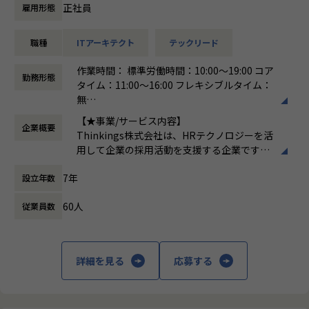
＜具体的な業務イメージ＞
増えてきています。業種やターゲットユーザー、今から立ち
正社員
雇用形態
現在はPoCフェーズのため、技術と顧客課題の両面から「本
上げるサービス・既に多くのユーザーを持つサービスなど、
当に価値のある機能・サービスは何か」
領域やビジネスフェーズが違えば、抱える課題も変わってき
職種
ITアーキテクト
テックリード
を見極める検証開発を行っています。企画と開発が一体とな
ます。フルスタックなエンジニアを目指せる環境です。
った立ち上げフェーズの少数精鋭チームにて、
高い技術力のある技術者が豊富にいるので、次はこの技術を
作業時間： 標準労働時間：10:00～19:00 コア
「顧客にどんな新しいソリューションを提供できるか」を技
やってみたいという声ややるべきという考えが出てくる風土
勤務形態
タイム：11:00～16:00 フレキシブルタイム：
術・ビジネスの両面からアプローチしていただきます。
です。世界中の最先端テクノロジーと結び付け、お客様や自
無
社のビジネスイノベーションに貢献できます。
働き方：
フレックス制（コアタイムあり）
▼新規領域におけるアーキテクチャ設計・技術選定
【★事業/サービス内容】
チームとして助け合って業務を遂行する環境。 チームワーク
企業概要
時間外労働の有無： 有（月平均15時間）
フロントエンド、バックエンド、インフラ、LLMモデル選定
Thinkings株式会社は、HRテクノロジーを活
を大切にしており、日常的なコミュニケーション、コードレ
休憩時間： 60分
など、サービス化を見据えたゼロベースからの土台作りと技
用して企業の採用活動を支援する企業です。
ビュー、スキル共有を通じて、メンバー全員が成長できるカ
術的な意思決定。
主力製品である「sonar ATS」は、SaaS型の
ルチャーがあります。
7年
設立年数
採用管理システムで、企業が効率的かつ効果
昨年度有給取得率８０％以上。プライベートも充実し、やり
▼生成AIを活用した機能・サービスの立案、プロトタイプ実
的に採用プロセスを管理できるようサポート
がいのある先端技術の仕事に携わる事で、高いモチベーショ
装
60人
従業員数
します。sonar ATSは、応募者の管理、面接
ンと安定した納得の給与も得ることが可能です。
最新のAI技術を用いて、顧客の「不」を根本から解消する仕
のスケジューリング、評価の記録など、採用
IT系の資格取得を支援。資格取得のための支援制度が充実し
組みの考案とスピーディーな実装。
活動全般を一元管理できる機能を提供してい
ています。
ます。また、AIを活用したエントリーシート
詳細を見る
応募する
▼ビジネスサイド（PdM・経営層）と連携した技術的アプロ
選考支援機能も搭載しており、企業の採用活
【業務の変更の範囲】
ーチの策定
動をさらに効率化します。
無
ビジネス要件を受け身でこなすのではなく、目的を共有し、
【★社風/文化】
課題解決のための最適なアプローチを共に創り上げる。
Thinkingsの社風は、革新と協力を重視して