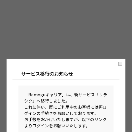
固定時間制（9時～18時、10時～19時など）
フレックス制（コアタイムあり）
フルフレックス制
裁量労働制
語学・国籍から探す
英語力必須
サービス移行のお知らせ
英語力尚可（英語活用環境あり）
外国籍の方OK
「Remoguキャリア」は、新サービス「リラ
シク」へ移行しました。
これに伴い、既にご利用中のお客様には再ロ
グインの手続きをお願いしております。
お手数をおかけいたしますが、以下のリンク
よりログインをお願いいたします。