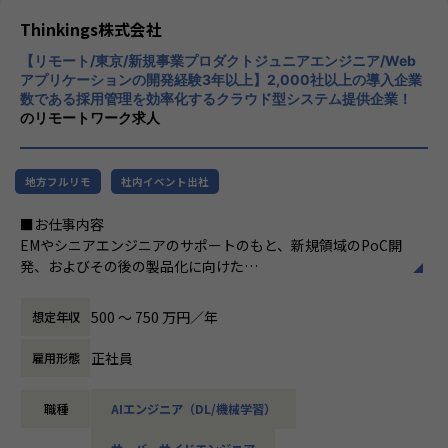
います。社員一人ひとりが主体的に行動し、
Thinkings株式会社
このフェーズで最も重要となるのは、「仮説と探索をいかに
新しいアイデアを積極的に提案する文化が根
素早く繰り返せるか」です。
【リモート/東京/新規事業プロダクトジュニアエンジニア/Web
付いています。また、チームワークを大切に
机上の空論やドキュメント通りの開発ではなく、実際に動く
アプリケーションの開発経験3年以上】2,000社以上の導入企業
し、互いにサポートし合う環境が整っていま
数である採用管理を効率化するクラウド型システム提供企業！
ものをスピード感を持って作り、
す。
のリモートワーク求人
顧客の反応を見ながら次のアプローチを探索し続けるサイク
【★働き方/リモートワーク】
ルを主導していただきます。
柔軟な働き方を推奨しており、リモートワー
検証の結果、価値が証明された仕組みは、将来的に新たなサ
クも積極的に取り入れております。
地方フルリモ
社内イベント出社
ービス・製品としてゼロから設計・開発を主導していただき
ます。
■お仕事内容
EMやシニアエンジニアのサポートのもと、新規領域のPoC開
発、およびその後の製品化に向けた
■募集背景
幅広い開発業務全般（フロントエンド、バックエンド、AIの
これまで当社は『sonar ATS by HRMOS』を中心に日本の採
実装）を担当いただきます。
用インフラとして成長を続けてきました。
500 〜 750 万円／年
想定年収
次のフェーズとして、蓄積されたプラットフォームの価値を
＜具体的な業務イメージ＞
オープンに外部へ拡張し、
正社員
雇用形態
現在はPoCフェーズのため、EMや先輩エンジニアと密にコミ
より多様で複雑な顧客課題を解決する新規領域への挑戦をス
ュニケーションを取りながら、
タートします。この挑戦を圧倒的なスピードで推し進め、
職種
AIエンジニア（DL/機械学習）
以下の業務を通じて「顧客の課題を解決する新しい仕組み
「攻める開発組織」へと進化させるため、新規事業プロダク
（ソリューション）」の検証・プロトタイプ実装を行ってい
トエンジニアチームの拡大を決定しました。