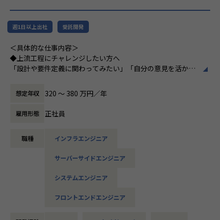
・トラブル時は当日中に対応
ャットで気軽に相談できる環境を整えています。
└問題発生時は営業とアドバイザーが即対応し、迅速に調
整。
▼年齢構成
週1日以上出社
受託開発
平均年齢32.5歳
・勉強会・交流会を年2回実施
＜具体的な仕事内容＞
└他案件の社員ともつながれる場を用意。ナレッジ共有も活
▼定着率
◆上流工程にチャレンジしたい方へ
発です。
95％（2024年8月時点／1年以内）
「設計や要件定義に関わってみたい」「自分の意見を活かせ
る環境で働きたい」
【業務の変更の範囲】
そんな方には700社以上の中からスキルや希望に合う案件を
320 〜 380 万円／年
想定年収
会社の定める範囲
＜その他プロジェクト事例＞
ご紹介しています。
▼開発系
たとえば、ヨガ配信アプリやECサイトの新規開発、クラウド
正社員
雇用形態
・オンラインヨガプラットフォームの要件定義・設計（Rub
設計など、上流フェーズから関われる案件も豊富です。ま
y／Vue／AWS）
た、配属後は営業やキャリアアドバイザーがしっかり伴走。
・自社ECサイトの新規立ち上げ（要件定義～運用／TypeScr
職種
インフラエンジニア
ひとりで悩まず、安心して挑戦できます。
ipt、GCP）
・大手メーカー向け製造システムの業務改善プロジェクト
サーバーサイドエンジニア
◆落ち着いた環境で、長く働きたい方へ
（C#／Python）
当社は定着率95％と、高い水準を維持しています。リモート
システムエンジニア
OKの案件も多く、週2～3日出社が基本。残業は月9時間ほど
▼インフラ系
で、年間休日も124日とプライベートとの両立が可能です。
フロントエンドエンジニア
・ECクラウド基盤設計（AWS／VMware）
現場には教育担当がつき、月1回の面談やチャット相談も実
・アプリ向けサーバ設計構築（Docker／Azure）
施。産休・育休の取得＆復帰率も100％と、ライフイベント