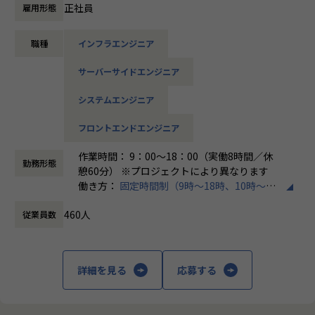
たとえば、ヨガ配信アプリやECサイトの新規開発、クラウド
正社員
雇用形態
設計など、上流フェーズから関われる案件も豊富です。ま
た、配属後は営業やキャリアアドバイザーがしっかり伴走。
職種
インフラエンジニア
ひとりで悩まず、安心して挑戦できます。
サーバーサイドエンジニア
◆落ち着いた環境で、長く働きたい方へ
当社は定着率95％と、高い水準を維持しています。リモート
システムエンジニア
OKの案件も多く、週2～3日出社が基本。残業は月9時間ほど
で、年間休日も124日とプライベートとの両立が可能です。
フロントエンドエンジニア
現場には教育担当がつき、月1回の面談やチャット相談も実
施。産休・育休の取得＆復帰率も100％と、ライフイベント
作業時間： 9：00～18：00（実働8時間／休
勤務形態
にも柔軟に対応しています。
憩60分） ※プロジェクトにより異なります
働き方：
固定時間制（9時～18時、10時～19
◆マネジメントにも挑戦したい方へ
時など）
「PL/PMにステップアップしたい」「育成に関わる経験をし
460人
従業員数
時間外労働の有無： 有（月平均20時間）
てみたい」
休憩時間： 60分
そんな方には、キャリアの希望に応じた案件をご用意。年2
回の面談を通じて方向性を確認しながら、段階的にマネジメ
ントスキルを磨けるようサポートします。リーダー未経験か
詳細を見る
応募する
ら活躍している社員も多数。女性管理職も在籍しており、年
齢や性別を問わずフェアに評価される環境です。