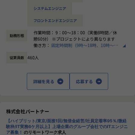
（C#／Python）
当社は定着率95％と、高い水準を維持しています。リモート
システムエンジニア
OKの案件も多く、週2～3日出社が基本。残業は月9時間ほど
▼インフラ系
で、年間休日も124日とプライベートとの両立が可能です。
フロントエンドエンジニア
・ECクラウド基盤設計（AWS／VMware）
現場には教育担当がつき、月1回の面談やチャット相談も実
・アプリ向けサーバ設計構築（Docker／Azure）
施。産休・育休の取得＆復帰率も100％と、ライフイベント
作業時間： 9：00～18：00（実働8時間／休
・大手クライアント向け仮想環境移行・導入（Windows／A
勤務形態
にも柔軟に対応しています。
憩60分） ※プロジェクトにより異なります
ctive Directory）
働き方：
固定時間制（9時～18時、10時～19
◆マネジメントにも挑戦したい方へ
時など）
「PL/PMにステップアップしたい」「育成に関わる経験をし
460人
従業員数
時間外労働の有無： 有（月平均20時間）
＜安心のサポート体制＞
てみたい」
休憩時間： 60分
・教育担当が1on1でフォロー
そんな方には、キャリアの希望に応じた案件をご用意。年2
└配属先はチーム＋教育係体制で、すぐ相談できる環境を整
回の面談を通じて方向性を確認しながら、段階的にマネジメ
備。
ントスキルを磨けるようサポートします。リーダー未経験か
詳細を見る
応募する
ら活躍している社員も多数。女性管理職も在籍しており、年
・営業＆キャリアアドバイザーが伴走
齢や性別を問わずフェアに評価される環境です。
└入社直後は毎月、その後は隔月で面談。業務・人間関係・
キャリアを幅広く支援。
株式会社パートナー
＜チーム組織構成＞
・チャットで気軽に相談OK
入社後は原則2名以上のチームに配属されるため、一人現場
【ハイブリット/東京/面接1回/無借金経営/社員定着率95％/微経
└日常的に連絡しやすく、安心して話せる関係性を構築。
や丸投げはないです。
験枠/IT実務6ケ月以上】上場企業のグループ会社でのITエンジニ
また、経験値に応じて先輩がフォローに入り、定例MTGやチ
ア募集！
のリモートワーク求人