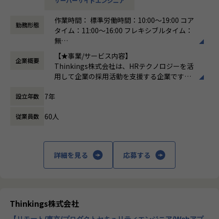
サーバーサイドエンジニア
ただきます。
現在は、自社アセットを活用した新たなソリューションの探
索・検証（PoC）を進めている最中です。
作業時間： 標準労働時間：10:00～19:00 コア
▼新規領域の設計および実装
この構想を技術面から具現化し、将来的には新たなサービス
勤務形態
タイム：11:00～16:00 フレキシブルタイム：
全般フロントエンド、バックエンド、データモデリングな
としてスケールさせていくコアメンバーとして、シニアエン
無
ど、まずはご自身の得意な技術領域からスタートし、
ジニアを募集します。
働き方：
フレックス制（コアタイムあり）
徐々に幅を広げながらスピード感を持ってプロトタイプを形
【★事業/サービス内容】
企業概要
時間外労働の有無： 有（月平均15時間）
にしていきます。
Thinkings株式会社は、HRテクノロジーを活
休憩時間： 60分
用して企業の採用活動を支援する企業です。
■配属・チーム構成・フォロー体制
▼生成AIを活用した機能の立案・実装
主力製品である「sonar ATS」は、SaaS型の
｜配属部門・チーム
生成AIをプロダクトに組み込み、顧客課題を解決する新しい
7年
設立年数
採用管理システムで、企業が効率的かつ効果
Tech&Design Center > Product Management Dept. > PoC
価値を生み出すための開発
的に採用プロセスを管理できるようサポート
Team
60人
従業員数
します。sonar ATSは、応募者の管理、面接
このフェーズで大切にしているのは、「まず作ってみて、検
のスケジューリング、評価の記録など、採用
｜チーム構成
証する（探索を繰り返す）」姿勢です。
活動全般を一元管理できる機能を提供してい
新規事業企画チーム、プロダクトマネージャー、エンジニア
正解がわからないからこそ、「こうかもしれない」という仮
ます。また、AIを活用したエントリーシート
リングマネージャー、UIUXデザイナー
詳細を見る
応募する
説をもとにアイデアをスピード感持ってカタチにし、
選考支援機能も搭載しており、企業の採用活
チーム全員でソリューションを探索していきます。検証によ
動をさらに効率化します。
｜フォロー体制
って有効性が確認された仕組みは、
【★社風/文化】
プロダクトマネージャーとエンジニアリングマネージャーで
そのまま製品版としてサービス化していくため、モダンな技
Thinkingsの社風は、革新と協力を重視して
OJT体制でフォロー
術をフルスタックに扱いながら、
います。社員一人ひとりが主体的に行動し、
Thinkings株式会社
プロダクトが産声を上げる瞬間をダイレクトに経験できま
新しいアイデアを積極的に提案する文化が根
す。
【リモート/東京/プロダクトセキュリティエンジニア/Webアプ