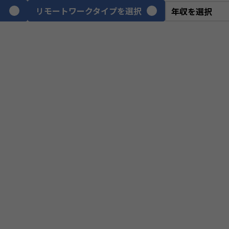
リモートワークタイプを選択
VPoE
テ
ITアーキテクト
プ
スクラムマスター
PM
プロジェクトリーダー
we
webディレクター
デ
CGデザイナー
イ
ネットワークエンジニア
サ