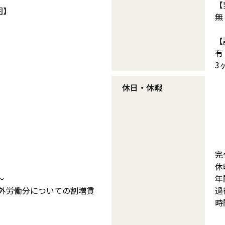
【
囲】
無
【
有
3
休日・休暇
完
休
～
年
間外労働分についての割増賃
過
時