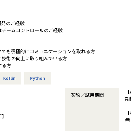
開発のご経験
はチームコントロールのご経験
いても積極的にコミュニケーションを取れる方
に技術の向上に取り組んでいる方
する方
Kotlin
Python
【
契約／試用期間
期
【
所】
無