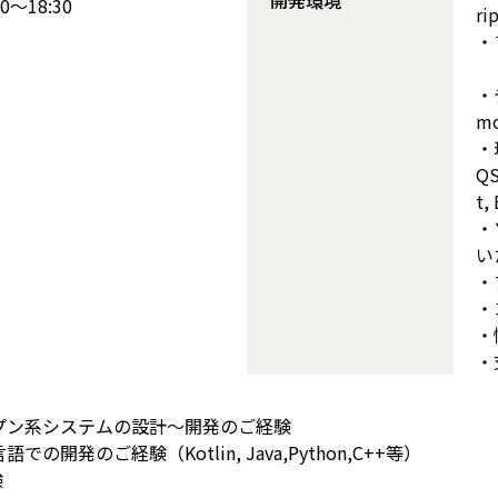
開発環境
～18:30
ri
・
・
m
・
QS
t,
・
い
・
・
・
・
プン系システムの設計～開発のご経験
開発のご経験（Kotlin, Java,Python,C++等）
験