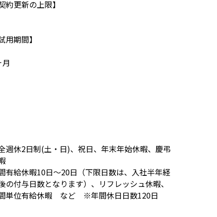
契約更新の上限】
試用期間】
ヶ月
全週休2日制(土・日)、祝日、年末年始休暇、慶弔
暇
間有給休暇10日～20日（下限日数は、入社半年経
後の付与日数となります）、リフレッシュ休暇、
間単位有給休暇 など ※年間休日日数120日