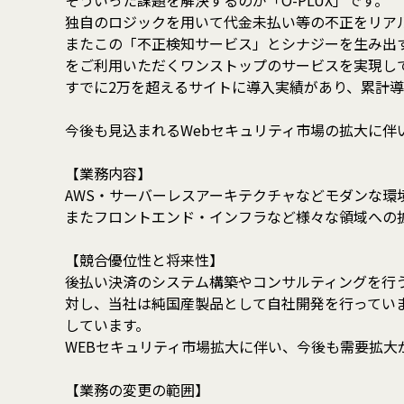
そういった課題を解決するのが「O-PLUX」です。
独自のロジックを用いて代金未払い等の不正をリア
またこの「不正検知サービス」とシナジーを生み出す
をご利用いただくワンストップのサービスを実現し
すでに2万を超えるサイトに導入実績があり、累計
今後も見込まれるWebセキュリティ市場の拡大に
【業務内容】
AWS・サーバーレスアーキテクチャなどモダンな環境
またフロントエンド・インフラなど様々な領域への
【競合優位性と将来性】
後払い決済のシステム構築やコンサルティングを行
対し、当社は純国産製品として自社開発を行っていま
しています。
WEBセキュリティ市場拡大に伴い、今後も需要拡大
【業務の変更の範囲】