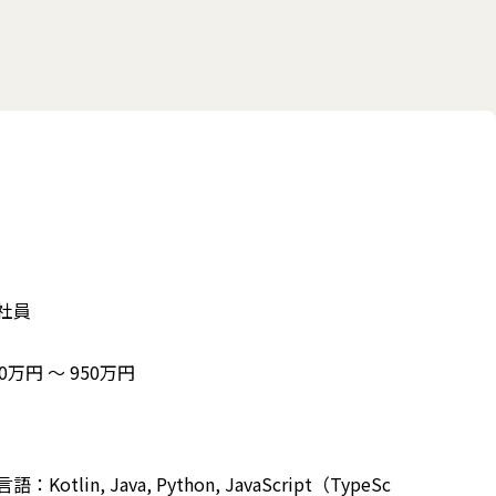
社員
50万円 〜 950万円
語：Kotlin, Java, Python, JavaScript（TypeSc