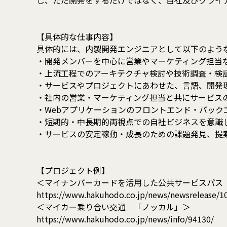
し、ただ開発をするだけではなく、自社及びクライ
【具体的な仕事内容】
具体的には、内製開発エンジニアとして以下のよう
・開発メンバーを中心に営業やマーケティング担当
・上流工程でのアーキテクチャ検討や技術調査・検
・サービスやプロジェクトにあわせた、言語、開発
・社内の営業・マーケティング担当と共にサービス
・Webアプリケーションのフロントエンド・バッ
・短期的・中長期的両視点での自社ビジネスを意識
・サービスの安定稼動・成長のための課題発見、提
【プロジェクト例】
＜マイナンバーカードを活用した公共サービスパス「L
https://www.hakuhodo.co.jp/news/newsrelease/1
＜マイカー乗り合い交通 「ノッカル」＞
https://www.hakuhodo.co.jp/news/info/94130/