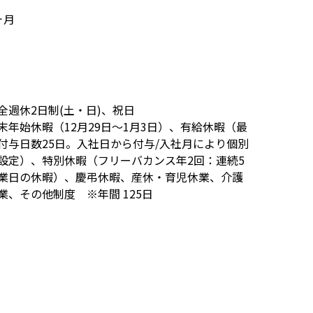
ヶ月
全週休2日制(土・日)、祝日
末年始休暇（12月29日～1月3日）、有給休暇（最
付与日数25日。入社日から付与/入社月により個別
設定）、特別休暇（フリーバカンス年2回：連続5
業日の休暇）、慶弔休暇、産休・育児休業、介護
業、その他制度 ※年間 125日