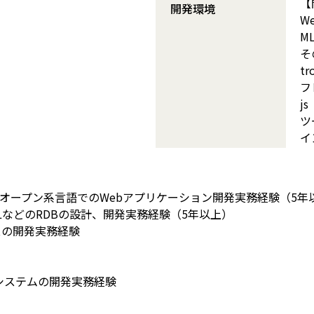
【
開発環境
W
ML
そ
tr
フ
js
ツ
のオープン系言語でのWebアプリケーション開発実務経験（5年
eSQLなどのRDBの設計、開発実務経験（5年以上）
ビスの開発実務経験
システムの開発実務経験