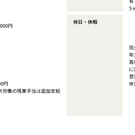
有
5
休日・休暇
,000円
完
年
高
に
営
00円
休
外労働の残業手当は追加支給