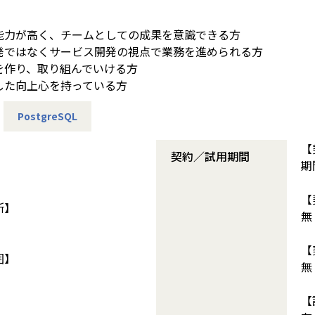
能力が高く、チームとしての成果を意識できる方
発ではなくサービス開発の視点で業務を進められる方
を作り、取り組んでいける方
した向上心を持っている方
PostgreSQL
【
契約／試用期間
期
【
所】
無
【
囲】
無
【