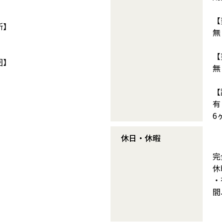
【
所】
無
【
囲】
無
【
有
6
休日・休暇
完
休
・
間