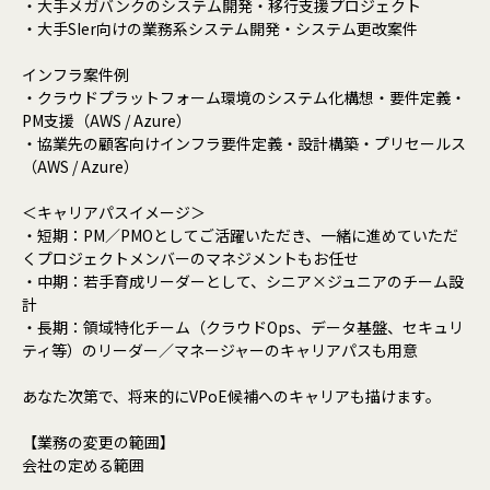
・大手メガバンクのシステム開発・移行支援プロジェクト
・大手SIer向けの業務系システム開発・システム更改案件
インフラ案件例
・クラウドプラットフォーム環境のシステム化構想・要件定義・
PM支援（AWS / Azure）
・協業先の顧客向けインフラ要件定義・設計構築・プリセールス
（AWS / Azure）
＜キャリアパスイメージ＞
・短期：PM／PMOとしてご活躍いただき、一緒に進めていただ
くプロジェクトメンバーのマネジメントもお任せ
・中期：若手育成リーダーとして、シニア×ジュニアのチーム設
計
・長期：領域特化チーム（クラウドOps、データ基盤、セキュリ
ティ等）のリーダー／マネージャーのキャリアパスも用意
あなた次第で、将来的にVPoE候補へのキャリアも描けます。
【業務の変更の範囲】
会社の定める範囲