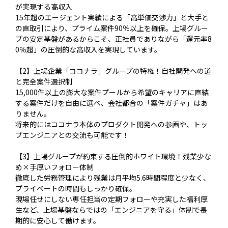
が実現する高収入
15年超のエージェント実績による「高単価交渉力」と大手と
の直取引により、プライム案件90％以上を確保。上場グルー
プの安定基盤があるからこそ、正社員でありながら「還元率8
0％超」の圧倒的な高収入を実現しています。
【2】上場企業「ココナラ」グループの特権！自社開発への道
と完全案件選択制
15,000件以上の膨大な案件プールから希望のキャリアに直結
する案件だけを自由に選べ、会社都合の「案件ガチャ」はあ
りません。
将来的にはココナラ本体のプロダクト開発への参画や、トッ
プエンジニアとの交流も可能です！
【3】上場グループが約束する圧倒的ホワイト環境！残業少な
め×手厚いフォロー体制
徹底した労務管理により残業は月平均5.6時間程度と少なく、
プライベートの時間もしっかり確保。
現場任せにしない専任担当の定期フォローや充実した福利厚
生など、上場基盤ならではの「エンジニアを守る」体制で長
期的に安心して働けます。