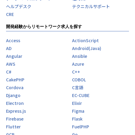
ヘルプデスク
テクニカルサポート
CRE
開発経験からリモートワーク求人を探す
Access
ActionScript
AD
Android(Java)
Angular
Ansible
AWS
Azure
C#
C++
CakePHP
COBOL
Cordova
C言語
Django
EC-CUBE
Electron
Elixir
Express.js
Figma
Firebase
Flask
Flutter
FuelPHP
GCP
Go