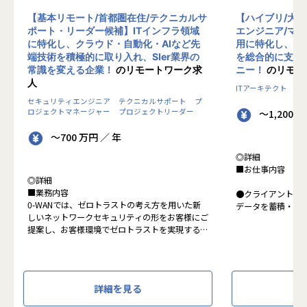
【基本リモート/首都圏在住/テクニカルサ
【ハイブリ/大
ポート・リーダー候補】ITインフラ領域
エンジニア/マ
に特化し、クラウド・自動化・AIなど先
用に特化し、10
端技術を積極的に取り入れ、SIer業界の
を総合的に支援
常識を変える企業！
のリモートワーク求
ニー！
のリモー
人
ITアーキテクト
プ
セキュリティエンジニア
テクニカルサポート
プ
ロジェクトマネージャー
プロジェクトリーダー
～1,200 
～700 万円 ／ 年
◎詳細
■お仕事内容
◎詳細
■業務内容
●クライアントの
0-WANでは、ゼロトラストの考え方を用いた新
データを蓄積・加
しいネットワークセキュリティの形をお客様にご
に活用する BI(Busin
提案し、お客様環境でゼロトラストを実現するた
システムの導入か
めのさまざまな支援を行っています。
す。またクラウド
各メンバーの得意分野を組み合わせ、チームワー
想から実施します
クを重視してゼロトラスト事業を推進していま
す。
●クライアントの要
詳細を見る
設計、実装まで、
本求人で採用する方には、テクニカルサポートや
って頂きます。