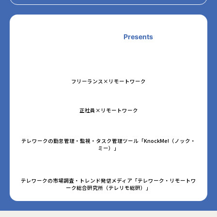
Presents
フリーランス×リモートワーク
正社員×リモートワーク
テレワークの勤怠管理・監視・タスク管理ツール「KnockMe!（ノック・
ミー）」
テレワークの市場調査・トレンド発信メディア「テレワーク・リモートワ
ーク総合研究所（テレリモ総研）」