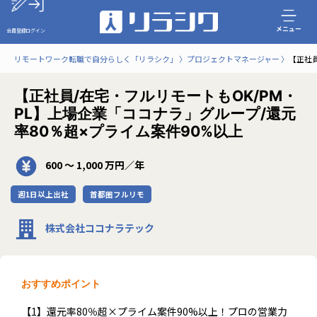
メニュー
会員登録
ログイン
リモートワーク転職で自分らしく「リラシク」
プロジェクトマネージャー
【正社員
【正社員/在宅・フルリモートもOK/PM・
PL】上場企業「ココナラ」グループ/還元
率80％超×プライム案件90%以上
600 〜 1,000 万円／年
週1日以上出社
首都圏フルリモ
株式会社ココナラテック
おすすめポイント
【1】還元率80％超×プライム案件90%以上！プロの営業力