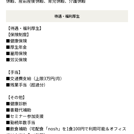
休暇、産前産後休暇、育児休暇、介護休暇
待遇・福利厚生
【待遇・福利厚生】
【保険制度】
■健康保険
■厚生年金
■雇用保険
■労災保険
【手当】
■交通費支給（上限3万円/月）
■残業手当（超過分）
【その他】
■健康診断
■書籍代補助
■セミナー参加支援
■勤続年数手当
■飲食補助（宅配食「nosh」を1食100円で利用可能＆オフィス