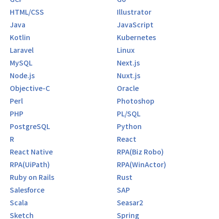
HTML/CSS
Illustrator
Java
JavaScript
Kotlin
Kubernetes
Laravel
Linux
MySQL
Next.js
Node.js
Nuxt.js
Objective-C
Oracle
Perl
Photoshop
PHP
PL/SQL
PostgreSQL
Python
R
React
React Native
RPA(Biz Robo)
RPA(UiPath)
RPA(WinActor)
Ruby on Rails
Rust
Salesforce
SAP
Scala
Seasar2
Sketch
Spring