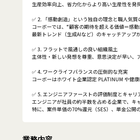
生産効率向上、省力化からより高い生産性を発
✅ 2. 「感動創造」という独自の理念と職人気質
コーボーでは、“顧客の期待を超える価値＝感動
最新トレンド（生成AIなど）のキャッチアップ
✅ 3. フラットで風通しの良い組織風土
主体性・新しい発想を尊重、意思決定が早い、
✅ 4. ワークライフバランスの圧倒的な充実
コーボーはホワイト企業認定 PLATINUM や
✅ 5. エンジニアファーストの評価制度とキャリ
エンジニアが社員の約半数を占める企業で、キ
特に、案件単価の70%還元（SES）、単金公
業務内容