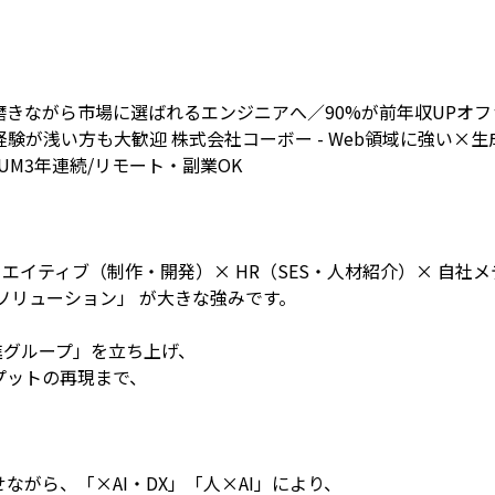
きながら市場に選ばれるエンジニアへ／90%が前年収UPオフ
／経験が浅い方も大歓迎 株式会社コーボー - Web領域に強い×
NUM3年連続/リモート・副業OK
リエイティブ（制作・開発）× HR（SES・人材紹介）× 自社
ソリューション」 が大きな強みです。
推進グループ」を立ち上げ、
プットの再現まで、
、
ながら、「×AI・DX」「人×AI」により、