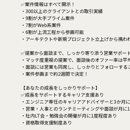
✅案件情報はすべて開示！
・300以上のクライアントとの取引実績
・9割が大手プライム案件
・7割がWeb系案件
・6割が上流工程から参画可能
・アーキテクトや新規プロジェクト立上げから携わ
✅提案から面談まで、しっかり寄り添う営業サポー
・マッチ度重視の提案で、面談後のオファー率は平均
・面談には営業も同席し、しっかりとフォローする
・案件参画まで約2週間で決定！
【あなたの成長をしっかりサポート】
✅成長をサポートするキャリア支援あり
・エンジニア専任のキャリアアドバイザーと3か月
・営業・人事とのランチミーティングや面談が月に
・社内LT会・勉強会の開催が月に1度程度あり
・資格取得支援制度あり