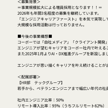
＜募集背景＞
＝事業規模拡大による増員採用となります！！＝
2026年も年間3名程度の募集を継続しています。
「エンジニアキャリアファースト」を本気で実現し
大規模な採用活動は行っておりません。
■今後の事業構想■
コーボーでは「自社メディア」「クライアント開発
エンジニアが望むキャリアをコーボー社内で叶える
また2025年1月よりAI・DX推進グループを新設しま
エンジニアが思い描くキャリアを叶え続けることが
＜配属部署＞
【HR部 テックグループ】
若手から、ベテランエンジニアまで幅広い年代の社
社内エンジニア比率：50%
リモート導入比率：95%（うちフルリモート62%）