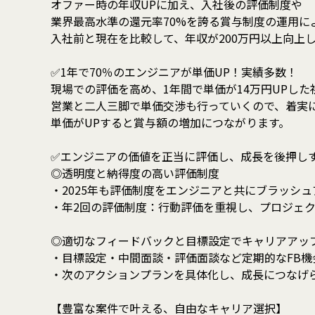
オファー時の年収UPに加え、入社後の評価制度や
業界最高水準の還元率70%を誇る賞与制度の運用に
入社前と現在を比較して、年収が200万円以上向上
✅1年で70％のエンジニアが単価UP！実績多数！
現場での評価を高め、1年間で単価が14万円UPした
営業と二人三脚で単価交渉も行っていくので、着実
単価がUPすると賞与額の増加につながります。
✅エンジニアの価値を正当に評価し、成長を後押し
◎透明度と納得度の高い評価制度
・2025年も評価制度をエンジニアと共にブラッシ
・年2回の評価制度：行動評価を重視し、プロジェ
◎適切なフィードバックと目標設定でキャリアアッ
・目標設定・中間面談・評価面談など定期的なFB機
・次のアクションプランを具体化し、成長につなげ
【豊富な案件で叶える、自由なキャリア選択】