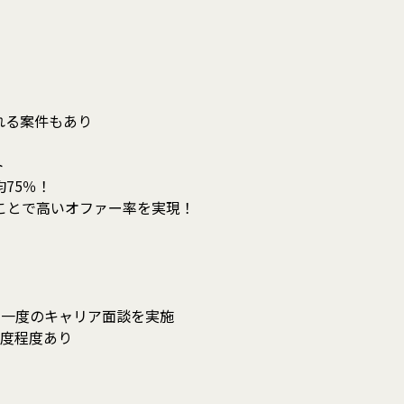
れる案件もあり
ト
75％！
ことで高いオファー率を実現！
に一度のキャリア面談を実施
1度程度あり