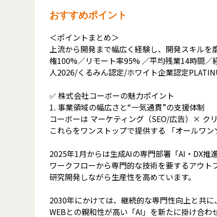
おすすめポイント
＜ポイントまとめ＞
上流から開発まで幅広く経験し、開発スキルを磨
権100%／リモート率95% ／平均残業14時間
人2026/くるみん認定/ホワイト企業認定PLATI
✅ 株式会社コーボーの魅力ポイント
1. 事業領域の幅広さと“一気通貫”の支援体制
コーボーは マーケティング（SEO/広告）× ク
これらをワンストップで提供する 「オールワン
2025年1月からは生成AIの専門部署「AI・DX
ワークフローから専門的な技術を要するアウト
研究開発しながら生産性を高めています。
2030年にかけては、継続的な専門性向上と共に
WEBとの親和性が高い「AI」を新たに掛け合わせ