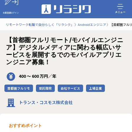
メニュー
会員登録
ログイン
リモートワーク転職で自分らしく「リラシク」
Androidエンジニア
【首都圏フル
【首都圏フルリモート/モバイルエンジニ
ア】デジタルメディアに関わる幅広いサ
ービスを展開するでのモバイルアプリエ
ンジニア募集！
400 〜 600 万円／年
首都圏フルリモ
受託開発
自社サービス
上場企業
トランス・コスモス株式会社
おすすめポイント