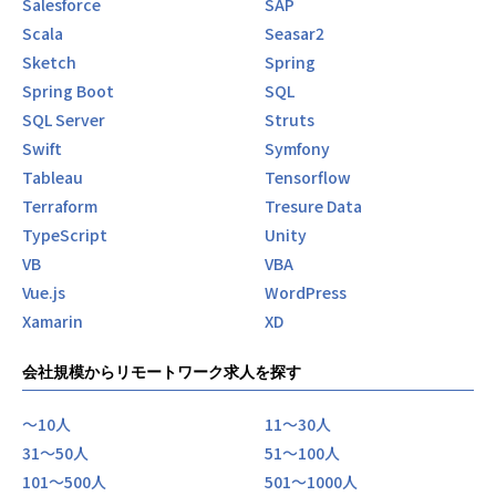
Salesforce
SAP
Scala
Seasar2
Sketch
Spring
Spring Boot
SQL
SQL Server
Struts
Swift
Symfony
Tableau
Tensorflow
Terraform
Tresure Data
TypeScript
Unity
VB
VBA
Vue.js
WordPress
Xamarin
XD
会社規模からリモートワーク求人を探す
〜10人
11〜30人
31〜50人
51〜100人
101〜500人
501〜1000人