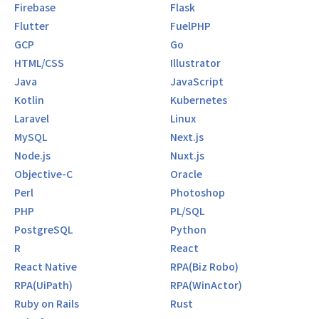
Firebase
Flask
Flutter
FuelPHP
GCP
Go
HTML/CSS
Illustrator
Java
JavaScript
Kotlin
Kubernetes
Laravel
Linux
MySQL
Next.js
Node.js
Nuxt.js
Objective-C
Oracle
Perl
Photoshop
PHP
PL/SQL
PostgreSQL
Python
R
React
React Native
RPA(Biz Robo)
RPA(UiPath)
RPA(WinActor)
Ruby on Rails
Rust