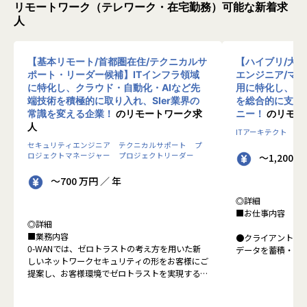
リモートワーク（テレワーク・在宅勤務）可能な新着求
人
【基本リモート/首都圏在住/テクニカルサ
【ハイブリ/大
ポート・リーダー候補】ITインフラ領域
エンジニア/マ
に特化し、クラウド・自動化・AIなど先
用に特化し、10
端技術を積極的に取り入れ、SIer業界の
を総合的に支援
常識を変える企業！
のリモートワーク求
ニー！
のリモー
人
ITアーキテクト
プ
セキュリティエンジニア
テクニカルサポート
プ
ロジェクトマネージャー
プロジェクトリーダー
～1,200 
～700 万円 ／ 年
◎詳細
■お仕事内容
◎詳細
■業務内容
●クライアントの
0-WANでは、ゼロトラストの考え方を用いた新
データを蓄積・加
しいネットワークセキュリティの形をお客様にご
に活用する BI(Busin
提案し、お客様環境でゼロトラストを実現するた
システムの導入か
めのさまざまな支援を行っています。
す。またクラウド
各メンバーの得意分野を組み合わせ、チームワー
想から実施します