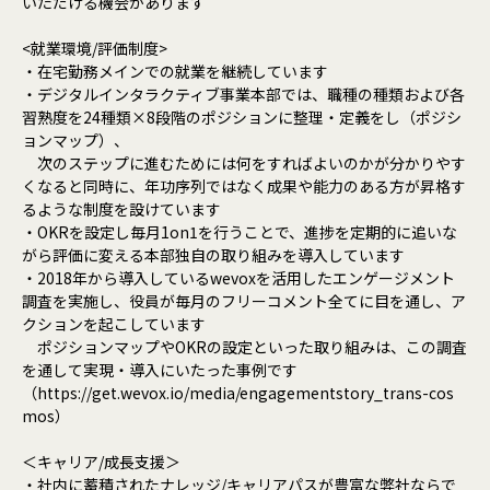
いただける機会があります
<就業環境/評価制度>
・在宅勤務メインでの就業を継続しています
・デジタルインタラクティブ事業本部では、職種の種類および各
習熟度を24種類×8段階のポジションに整理・定義をし（ポジシ
ョンマップ）、
次のステップに進むためには何をすればよいのかが分かりやす
くなると同時に、年功序列ではなく成果や能力のある方が昇格す
るような制度を設けています
・OKRを設定し毎月1on1を行うことで、進捗を定期的に追いな
がら評価に変える本部独自の取り組みを導入しています
・2018年から導入しているwevoxを活用したエンゲージメント
調査を実施し、役員が毎月のフリーコメント全てに目を通し、ア
クションを起こしています
ポジションマップやOKRの設定といった取り組みは、この調査
を通して実現・導入にいたった事例です
（https://get.wevox.io/media/engagementstory_trans-cos
mos）
＜キャリア/成長支援＞
・社内に蓄積されたナレッジ/キャリアパスが豊富な弊社ならで