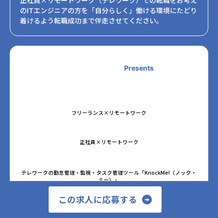
のITエンジニアの方を「自分らしく」働ける環境にたどり
着けるよう転職成功まで伴走させてください。
Presents
フリーランス×リモートワーク
正社員×リモートワーク
テレワークの勤怠管理・監視・タスク管理ツール「KnockMe!（ノック・
ミー）」
この求人に応募する
テレワークの市場調査・トレンド発信メディア「テレワーク・リモートワ