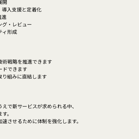
展開
・導入支援と定着化
推進
ング・レビュー
ティ形成
技術戦略を推進できます
ードできます
取り組みに直結します
うえで新サービスが求められる中、
ます。
加速させるために体制を強化します。