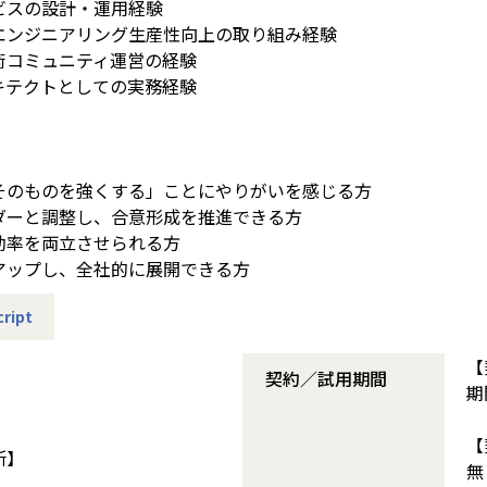
ビスの設計・運用経験
エンジニアリング生産性向上の取り組み経験
術コミュニティ運営の経験
キテクトとしての実務経験
そのものを強くする」ことにやりがいを感じる方
ダーと調整し、合意形成を推進できる方
効率を両立させられる方
アップし、全社的に展開できる方
ript
【
契約／試用期間
期
【
所】
無