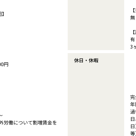
【
囲】
無
【
有
3
休日・休暇
00円
完
年
過
～
日
間外労働について割増賃金を
日
等