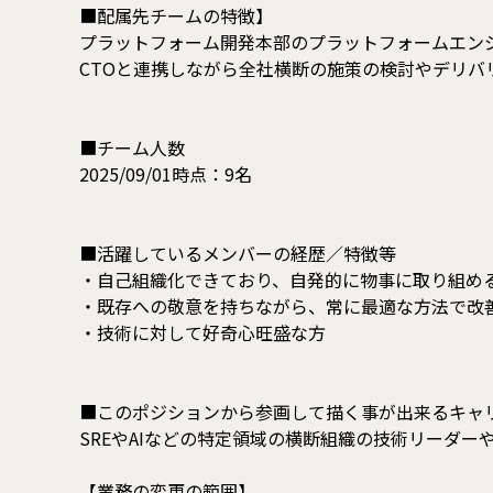
■配属先チームの特徴】
プラットフォーム開発本部のプラットフォームエンジ
CTOと連携しながら全社横断の施策の検討やデリバ
■チーム人数
2025/09/01時点：9名
■活躍しているメンバーの経歴／特徴等
・自己組織化できており、自発的に物事に取り組め
・既存への敬意を持ちながら、常に最適な方法で改
・技術に対して好奇心旺盛な方
■このポジションから参画して描く事が出来るキャ
SREやAIなどの特定領域の横断組織の技術リーダ
【業務の変更の範囲】