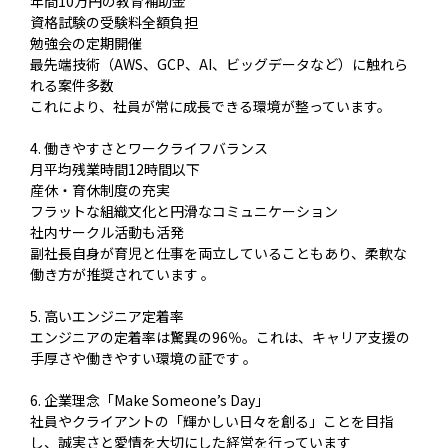
年間10万円の教育補助金
資格試験の受験料全額負担
勉強会の定期開催
最先端技術（AWS、GCP、AI、ビッグデータなど）に触れら
れる案件多数
これにより、社員が常に成長できる環境が整っています。
4. 働きやすさとワークライフバランス
月平均残業時間12時間以下
産休・育休制度の充実
フラットな組織文化と円滑なコミュニケーション
社内サークル活動も活発
副社長自身が育児と仕事を両立していることもあり、柔軟な
働き方が推奨されています 。
5. 高いエンジニア定着率
エンジニアの定着率は驚異の96％。これは、キャリア支援の
手厚さや働きやすい環境の証です 。
6. 企業理念「Make Someone’s Day」
社員やクライアントの「輝かしい日々を創る」ことを目指
し、誠実さと愛情を大切にした経営を行っています