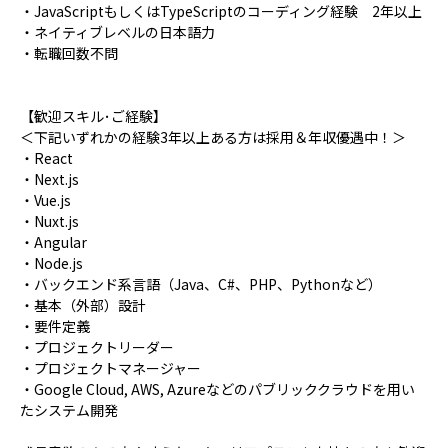
・JavaScriptもしくはTypeScriptのコーディング経験 2年以上
・ネイティブレベルの日本語力
・転職回数不問
【歓迎スキル･ご経験】
＜下記いずれかの経験3年以上ある方は採用＆年収優遇中！＞
・React
・Next.js
・Vue.js
・Nuxt.js
・Angular
・Node.js
・バックエンド系言語（Java、C#、PHP、Pythonなど）
・基本（外部）設計
・要件定義
・プロジェクトリーダー
・プロジェクトマネージャー
・Google Cloud, AWS, Azureなどのパブリッククラウドを用い
たシステム開発