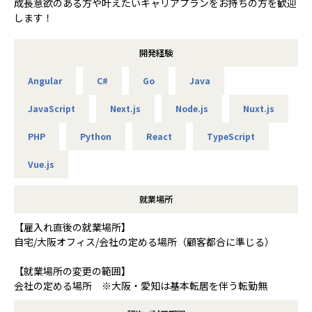
成長意欲のある方や叶えたいキャリアプランをお持ちの方を歓迎
します！
開発経験
Angular
C#
Go
Java
JavaScript
Next.js
Node.js
Nuxt.js
PHP
Python
React
TypeScript
Vue.js
就業場所
【雇入れ直後の就業場所】
自宅/大阪オフィス/会社の定める場所（顧客都合に準じる）
【就業場所の変更の範囲】
会社の定める場所 ※大阪・愛知は基本転居を伴う転勤無