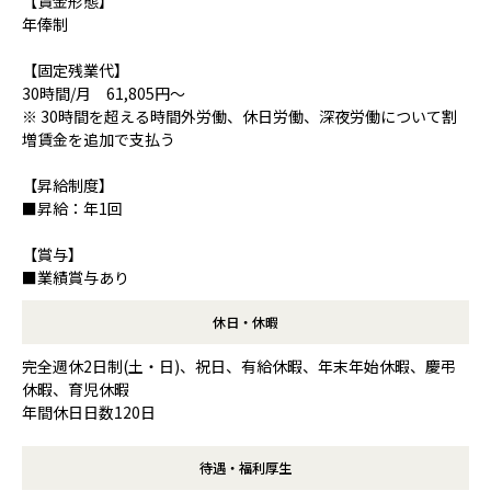
【賃金形態】
年俸制
【固定残業代】
30時間/月 61,805円～
※ 30時間を超える時間外労働、休日労働、深夜労働について割
増賃金を追加で支払う
【昇給制度】
■昇給：年1回
【賞与】
■業績賞与あり
休日・休暇
完全週休2日制(土・日)、祝日、有給休暇、年末年始休暇、慶弔
休暇、育児休暇
年間休日日数120日
待遇・福利厚生