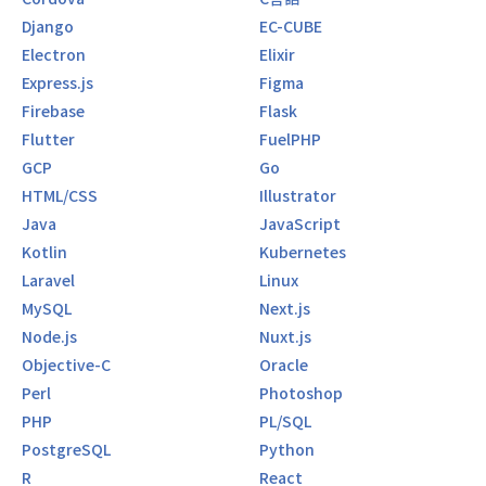
Django
EC-CUBE
Electron
Elixir
Express.js
Figma
Firebase
Flask
Flutter
FuelPHP
GCP
Go
HTML/CSS
Illustrator
Java
JavaScript
Kotlin
Kubernetes
Laravel
Linux
MySQL
Next.js
Node.js
Nuxt.js
Objective-C
Oracle
Perl
Photoshop
PHP
PL/SQL
PostgreSQL
Python
R
React