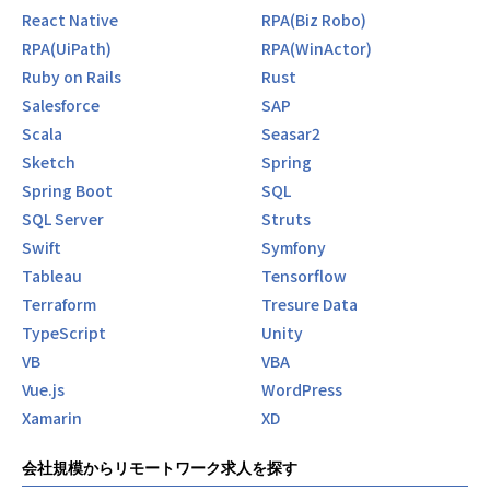
React Native
RPA(Biz Robo)
RPA(UiPath)
RPA(WinActor)
Ruby on Rails
Rust
Salesforce
SAP
Scala
Seasar2
Sketch
Spring
Spring Boot
SQL
SQL Server
Struts
Swift
Symfony
Tableau
Tensorflow
Terraform
Tresure Data
TypeScript
Unity
VB
VBA
Vue.js
WordPress
Xamarin
XD
会社規模からリモートワーク求人を探す