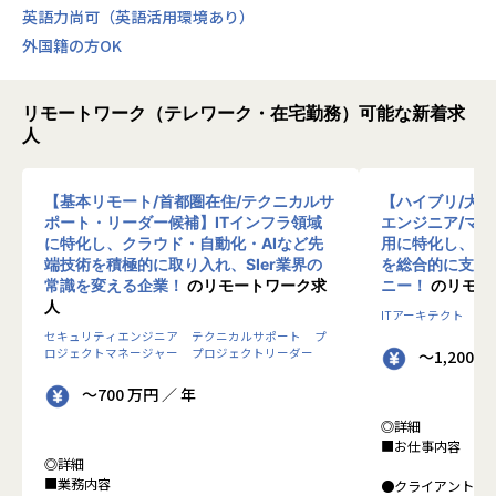
英語力尚可（英語活用環境あり）
外国籍の方OK
リモートワーク（テレワーク・在宅勤務）可能な新着求
人
【基本リモート/首都圏在住/テクニカルサ
【ハイブリ/大
ポート・リーダー候補】ITインフラ領域
エンジニア/マ
に特化し、クラウド・自動化・AIなど先
用に特化し、10
端技術を積極的に取り入れ、SIer業界の
を総合的に支援
常識を変える企業！
のリモートワーク求
ニー！
のリモー
人
ITアーキテクト
プ
セキュリティエンジニア
テクニカルサポート
プ
ロジェクトマネージャー
プロジェクトリーダー
～1,200 
～700 万円 ／ 年
◎詳細
■お仕事内容
◎詳細
■業務内容
●クライアントの