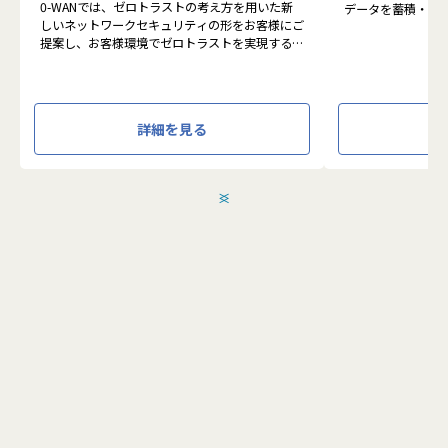
0-WANでは、ゼロトラストの考え方を用いた新
データを蓄積・加
しいネットワークセキュリティの形をお客様にご
に活用する BI(Busin
提案し、お客様環境でゼロトラストを実現するた
システムの導入か
めのさまざまな支援を行っています。
す。またクラウド
各メンバーの得意分野を組み合わせ、チームワー
想から実施します
クを重視してゼロトラスト事業を推進していま
す。
●クライアントの要
詳細を見る
設計、実装まで、
本求人で採用する方には、テクニカルサポートや
って頂きます。
SI案件のメンバー参画を通じて、エンジニアとし
●主に要件定義か
てのスキルアップを目指していただきます。
発だけでなく、D
＜
＞
エンジニアとしての高いスキルに加えて、チャレ
理、エンドユーザ
ンジ精神、未経験分野にも積極的に取り組む情熱
など、幅広い経験
がある方を募集しています。
アアップが可能な
●エンドユーザー
面接においては業務内容におけるマッチングとご
あり、要件定義な
自身が目指される方向性を確認し、適切なチーム
へのアサインを検討します。
採用後は、入社研修の後、下記のチームへの配属
こちらの求人に応募します
となり、業務をお任せいたします。
・テクニカルサポートチーム
成長意欲が高ければ高いほど、適切に成長支援す
応募する
る機会(案件)を用意します。
■メンバー構成