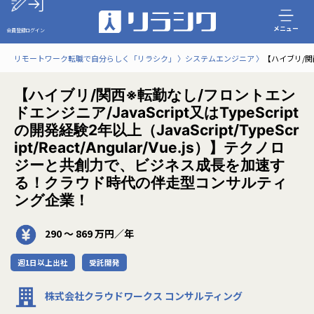
メニュー
会員登録
ログイン
リモートワーク転職で自分らしく「リラシク」
システムエンジニア
【ハイブリ/関西
【ハイブリ/関西※転勤なし/フロントエン
ドエンジニア/JavaScript又はTypeScript
の開発経験2年以上（JavaScript/TypeScr
ipt/React/Angular/Vue.js）】テクノロ
ジーと共創力で、ビジネス成長を加速す
る！クラウド時代の伴走型コンサルティ
ング企業！
290 〜 869 万円／年
週1日以上出社
受託開発
株式会社クラウドワークス コンサルティング