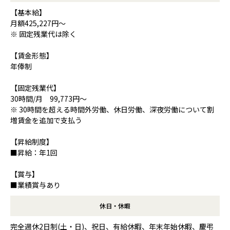
【基本給】
月額425,227円～
※ 固定残業代は除く
【賃金形態】
年俸制
【固定残業代】
30時間/月 99,773円～
※ 30時間を超える時間外労働、休日労働、深夜労働について割
増賃金を追加で支払う
【昇給制度】
■昇給：年1回
【賞与】
■業績賞与あり
休日・休暇
完全週休2日制(土・日)、祝日、有給休暇、年末年始休暇、慶弔