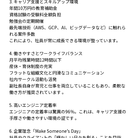
3. キャリア支援とスキルアップ環境
年間10万円の教育補助金
資格試験の受験料全額負担
勉強会の定期開催
最先端技術（AWS、GCP、AI、ビッグデータなど）に触れら
れる案件多数
これにより、社員が常に成長できる環境が整っています。
4. 働きやすさとワークライフバランス
月平均残業時間12時間以下
産休・育休制度の充実
フラットな組織文化と円滑なコミュニケーション
社内サークル活動も活発
副社長自身が育児と仕事を両立していることもあり、柔軟な
働き方が推奨されています 。
5. 高いエンジニア定着率
エンジニアの定着率は驚異の96％。これは、キャリア支援の
手厚さや働きやすい環境の証です 。
6. 企業理念「Make Someone’s Day」
社員やクライアントの「輝かしい日々を創る」ことを目指