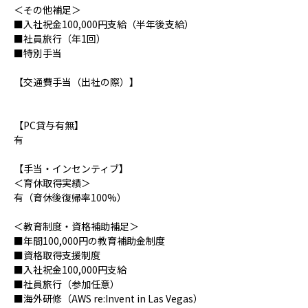
＜その他補足＞
■入社祝金100,000円支給（半年後支給）
■社員旅行（年1回）
■特別手当
【交通費手当（出社の際）】
【PC貸与有無】
有
【手当・インセンティブ】
＜育休取得実績＞
有（育休後復帰率100%）
＜教育制度・資格補助補足＞
■年間100,000円の教育補助金制度
■資格取得支援制度
■入社祝金100,000円支給
■社員旅行（参加任意）
■海外研修（AWS re:Invent in Las Vegas）