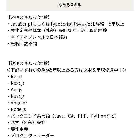
求めるスキル
【必須スキル･ご経験】
・JavaScriptもしくはTypeScriptを用いたSE経験 5年以上
・要件定義や基本（外部）設計など上流工程の経験
・ネイティブレベルの日本語力
・転職回数不問
【歓迎スキル･ご経験】
＜下記いずれかの経験5年以上ある方は採用＆年収優遇中！＞
・React
・Next.js
・Vue.js
・Nuxt.js
・Angular
・Node.js
・バックエンド系言語（Java、C#、PHP、Pythonなど）
・基本（外部）設計
・要件定義
・プロジェクトリーダー