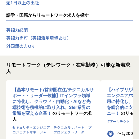
週1日以上の出社
語学・国籍からリモートワーク求人を探す
英語力必須
英語力尚可（英語活用環境あり）
外国籍の方OK
リモートワーク（テレワーク・在宅勤務）可能な新着求
人
【基本リモート/首都圏在住/テクニカルサ
【ハイブリ/大
ポート・リーダー候補】ITインフラ領域
エンジニア/マ
に特化し、クラウド・自動化・AIなど先
用に特化し、10
端技術を積極的に取り入れ、SIer業界の
を総合的に支援
常識を変える企業！
のリモートワーク求
ニー！
のリモー
人
ITアーキテクト
プ
セキュリティエンジニア
テクニカルサポート
プ
ロジェクトマネージャー
プロジェクトリーダー
～1,200 