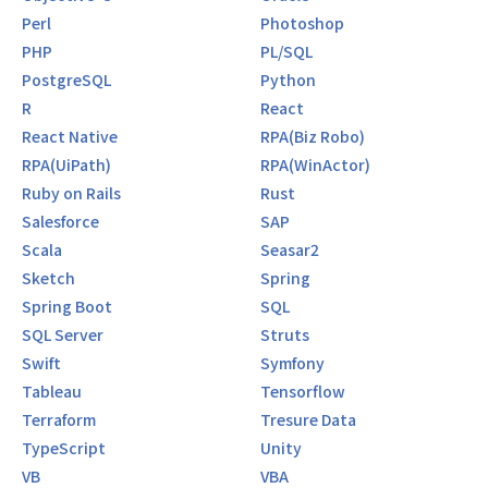
Perl
Photoshop
PHP
PL/SQL
PostgreSQL
Python
R
React
React Native
RPA(Biz Robo)
RPA(UiPath)
RPA(WinActor)
Ruby on Rails
Rust
Salesforce
SAP
Scala
Seasar2
Sketch
Spring
Spring Boot
SQL
SQL Server
Struts
Swift
Symfony
Tableau
Tensorflow
Terraform
Tresure Data
TypeScript
Unity
VB
VBA