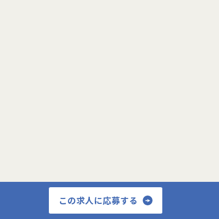
サービス登録画面へ
事が可能です。
常に最新の情報をキャッチアップし、学習意欲が
高く、積極的に案件へチャレンジする人におすす
めです。
プロフィール更新画面へ
閉じる
この求人に応募する