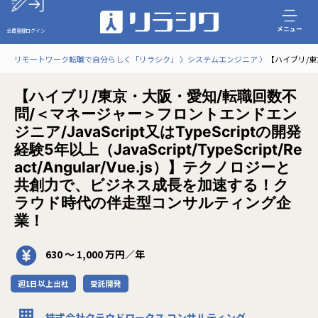
メニュー
会員登録
ログイン
リモートワーク転職で自分らしく「リラシク」
システムエンジニア
【ハイブリ/東京
【ハイブリ/東京・大阪・愛知/転職回数不
問/＜マネージャー＞フロントエンドエン
ジニア/JavaScript又はTypeScriptの開発
経験5年以上（JavaScript/TypeScript/Re
act/Angular/Vue.js）】テクノロジーと
共創力で、ビジネス成長を加速する！ク
ラウド時代の伴走型コンサルティング企
業！
630 〜 1,000 万円／年
週1日以上出社
受託開発
株式会社クラウドワークス コンサルティング