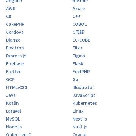
Angular
Ansible
AWS
Azure
C#
C++
CakePHP
COBOL
Cordova
C言語
Django
EC-CUBE
Electron
Elixir
Express.js
Figma
Firebase
Flask
Flutter
FuelPHP
GCP
Go
HTML/CSS
Illustrator
Java
JavaScript
Kotlin
Kubernetes
Laravel
Linux
MySQL
Next.js
Node.js
Nuxt.js
Objective-C
Oracle