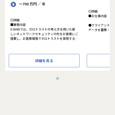
～700 万円 ／ 年
◎詳細
■お仕事内容
◎詳細
■業務内容
●クライアントの
0-WANでは、ゼロトラストの考え方を用いた新
データを蓄積・加
しいネットワークセキュリティの形をお客様にご
に活用する BI(Busin
提案し、お客様環境でゼロトラストを実現するた
システムの導入か
めのさまざまな支援を行っています。
す。またクラウド
各メンバーの得意分野を組み合わせ、チームワー
想から実施します
クを重視してゼロトラスト事業を推進していま
す。
●クライアントの要
詳細を見る
設計、実装まで、
本求人で採用する方には、テクニカルサポートや
って頂きます。
SI案件のメンバー参画を通じて、エンジニアとし
●主に要件定義か
てのスキルアップを目指していただきます。
発だけでなく、D
＜
＞
エンジニアとしての高いスキルに加えて、チャレ
理、エンドユーザ
ンジ精神、未経験分野にも積極的に取り組む情熱
など、幅広い経験
がある方を募集しています。
アアップが可能な
●エンドユーザー
面接においては業務内容におけるマッチングとご
あり、要件定義な
自身が目指される方向性を確認し、適切なチーム
へのアサインを検討します。
採用後は、入社研修の後、下記のチームへの配属