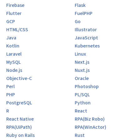
Firebase
Flask
Flutter
FuelPHP
GCP
Go
HTML/CSS
Illustrator
Java
JavaScript
Kotlin
Kubernetes
Laravel
Linux
MySQL
Next.js
Node.js
Nuxt.js
Objective-C
Oracle
Perl
Photoshop
PHP
PL/SQL
PostgreSQL
Python
R
React
React Native
RPA(Biz Robo)
RPA(UiPath)
RPA(WinActor)
Ruby on Rails
Rust