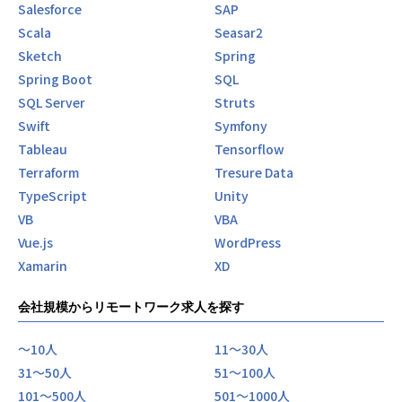
Salesforce
SAP
Scala
Seasar2
Sketch
Spring
Spring Boot
SQL
SQL Server
Struts
Swift
Symfony
Tableau
Tensorflow
Terraform
Tresure Data
TypeScript
Unity
VB
VBA
Vue.js
WordPress
Xamarin
XD
会社規模からリモートワーク求人を探す
〜10人
11〜30人
31〜50人
51〜100人
101〜500人
501〜1000人