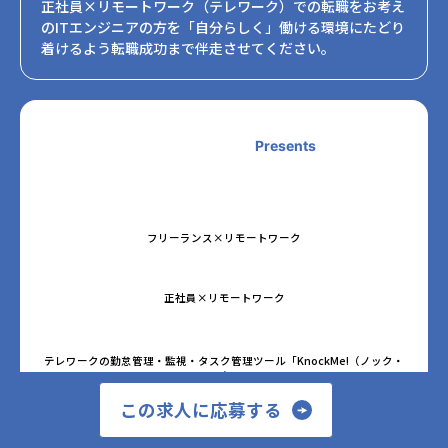
正社員×リモートワーク（テレワーク）での転職をお考え
のITエンジニアの方を「自分らしく」働ける環境にたどり
着けるよう転職成功まで伴走させてください。
Presents
フリーランス×リモートワーク
正社員×リモートワーク
テレワークの勤怠管理・監視・タスク管理ツール「KnockMe!（ノック・
ミー）」
この求人に応募する
テレワークの市場調査・トレンド発信メディア「テレワーク・リモートワ