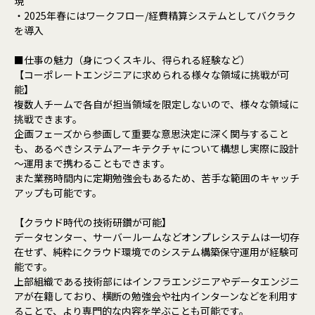
現
・2025年春にはワークフロー/経費精算システムとしてバクラク
を導入
■仕事の魅力（身につくスキル、得られる経験など）
【コーポレートエンジニアに求められる様々な領域に挑戦が可
能】
複数人チームで各自が担当領域を限定しないので、様々な領域に
挑戦できます。
企画フェーズから参画して重要な意思決定に深く関与すること
も、あるべきシステムアーキテクチャについて構想し実際に設計
～運用まで携わることもできます。
また業務時間内に定期勉強会もあるため、苦手な範囲のキャッチ
アップも可能です。
【クラウド時代の技術研鑽が可能】
データセンター、サーバールームなどオンプレシステムは一切存
在せず、純粋にクラウド環境でのシステム構築保守運用が経験可
能です。
上部組織である技術部にはインフラエンジニアやデータエンジニ
アが在籍しており、横断の勉強会や社内インターンなどを利用す
ることで、より専門的な内容を学ぶことも可能です。