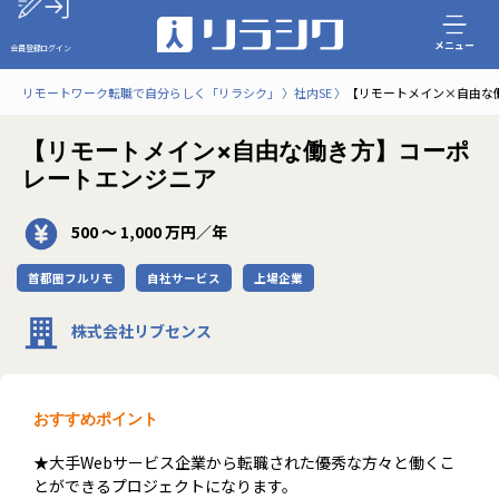
メニュー
会員登録
ログイン
リモートワーク転職で自分らしく「リラシク」
社内SE
【リモートメイン×自由な
【リモートメイン×自由な働き方】コーポ
レートエンジニア
500 〜 1,000 万円／年
首都圏フルリモ
自社サービス
上場企業
株式会社リブセンス
おすすめポイント
★大手Webサービス企業から転職された優秀な方々と働くこ
とができるプロジェクトになります。