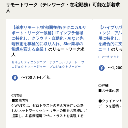
リモートワーク（テレワーク・在宅勤務）可能な新着求
人
【基本リモート/首都圏在住/テクニカルサ
【ハイブリ/大
ポート・リーダー候補】ITインフラ領域
エンジニア/マ
に特化し、クラウド・自動化・AIなど先
用に特化し、10
端技術を積極的に取り入れ、SIer業界の
を総合的に支援
常識を変える企業！
のリモートワーク求
ニー！
のリモー
人
ITアーキテクト
プ
セキュリティエンジニア
テクニカルサポート
プ
ロジェクトマネージャー
プロジェクトリーダー
～1,200 
～700 万円 ／ 年
◎詳細
■お仕事内容
◎詳細
■業務内容
●クライアントの
0-WANでは、ゼロトラストの考え方を用いた新
データを蓄積・加
しいネットワークセキュリティの形をお客様にご
に活用する BI(Busin
提案し、お客様環境でゼロトラストを実現するた
システムの導入か
めのさまざまな支援を行っています。
す。またクラウド
各メンバーの得意分野を組み合わせ、チームワー
想から実施します