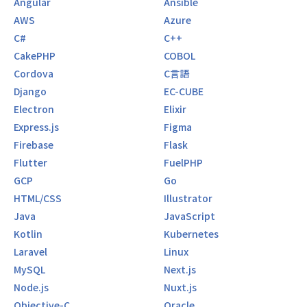
Angular
Ansible
AWS
Azure
C#
C++
CakePHP
COBOL
Cordova
C言語
Django
EC-CUBE
Electron
Elixir
Express.js
Figma
Firebase
Flask
Flutter
FuelPHP
GCP
Go
HTML/CSS
Illustrator
Java
JavaScript
Kotlin
Kubernetes
Laravel
Linux
MySQL
Next.js
Node.js
Nuxt.js
Objective-C
Oracle