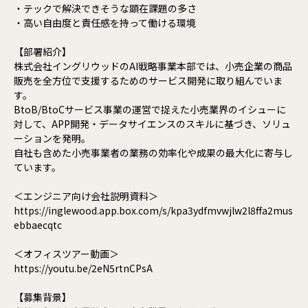
・テックで解決できそうな顕在課題の多さ
・高い自由度と責任感を持って働ける環境
【部署紹介】
株式会社イングリウッドのAI戦略事業本部では、小売企業の商品
販売を全方位で支援するためのサービス開発に取り組んでいま
す。
BtoB/BtoCサービス事業の運営で捉えた小売業界のイシューに
対して、APP開発・データサイエンスのスキルに基づき、ソリュ
ーションを発明。
自社も含めた小売事業者の業務の効率化や成果の最大化に寄与し
ています。
＜エンジニア向け会社説明資料＞
https://inglewood.app.box.com/s/kpa3ydfmvwjlw2l8ffa2mus
ebbaecqtc
＜オフィスツアー動画＞
https://youtu.be/2eN5rtnCPsA
【募集背景】