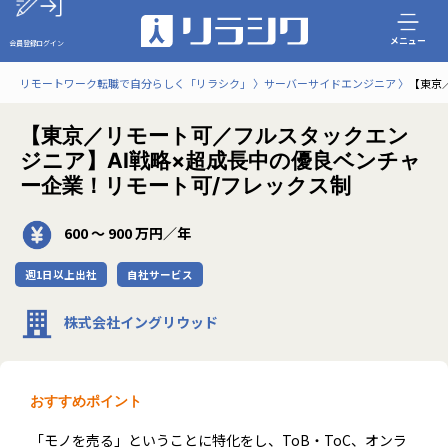
メニュー
会員登録
ログイン
リモートワーク転職で自分らしく「リラシク」
サーバーサイドエンジニア
【東京
【東京／リモート可／フルスタックエン
ジニア】AI戦略×超成長中の優良ベンチャ
ー企業！リモート可/フレックス制
600 〜 900 万円／年
週1日以上出社
自社サービス
株式会社イングリウッド
おすすめポイント
「モノを売る」ということに特化をし、ToB・ToC、オンラ