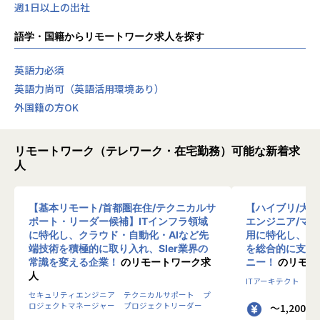
週1日以上の出社
語学・国籍からリモートワーク求人を探す
英語力必須
英語力尚可（英語活用環境あり）
外国籍の方OK
リモートワーク（テレワーク・在宅勤務）可能な新着求
人
【基本リモート/首都圏在住/テクニカルサ
【ハイブリ/大
ポート・リーダー候補】ITインフラ領域
エンジニア/マ
に特化し、クラウド・自動化・AIなど先
用に特化し、10
端技術を積極的に取り入れ、SIer業界の
を総合的に支援
常識を変える企業！
のリモートワーク求
ニー！
のリモー
人
ITアーキテクト
プ
セキュリティエンジニア
テクニカルサポート
プ
ロジェクトマネージャー
プロジェクトリーダー
～1,200 