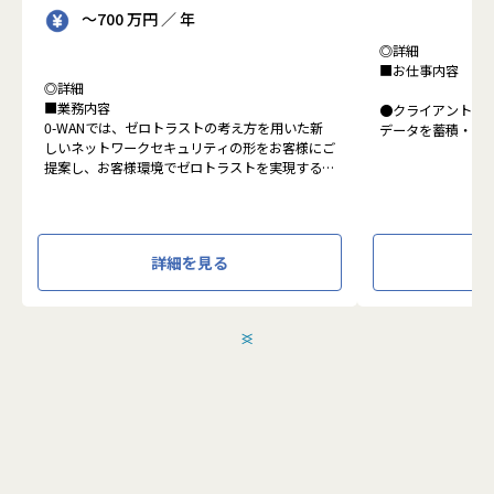
～700 万円 ／ 年
◎詳細
■お仕事内容
◎詳細
■業務内容
●クライアントの
0-WANでは、ゼロトラストの考え方を用いた新
データを蓄積・加
しいネットワークセキュリティの形をお客様にご
に活用する BI(Busin
提案し、お客様環境でゼロトラストを実現するた
システムの導入か
めのさまざまな支援を行っています。
す。またクラウド
各メンバーの得意分野を組み合わせ、チームワー
想から実施します
クを重視してゼロトラスト事業を推進していま
す。
●クライアントの要
詳細を見る
設計、実装まで、
本求人で採用する方には、テクニカルサポートや
って頂きます。
SI案件のメンバー参画を通じて、エンジニアとし
●主に要件定義か
てのスキルアップを目指していただきます。
発だけでなく、D
＜
＞
エンジニアとしての高いスキルに加えて、チャレ
理、エンドユーザ
ンジ精神、未経験分野にも積極的に取り組む情熱
など、幅広い経験
がある方を募集しています。
アアップが可能な
●エンドユーザー
面接においては業務内容におけるマッチングとご
あり、要件定義な
自身が目指される方向性を確認し、適切なチーム
へのアサインを検討します。
採用後は、入社研修の後、下記のチームへの配属