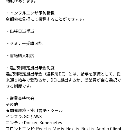
制度があります。
・インフルエンザ予防接種
全額会社負担にて接種することができます。
・出張日当手当
・セミナー受講可能
・書籍購入制度
・選択制確定拠出年金制度
選択制確定拠出年金（選択制DC）とは、給与を原資として、従
来通り給与で受取るか、DCに拠出するか、従業員が自ら選択で
きる制度です。
・従業員持株会
その他
★開発環境・使用言語・ツール
インフラ: GCP, AWS
コンテナ: Docker, Kubernetes
フロントエンド: React.js, Vue.js, Next.js, Nuxt.js, Apollo Client,