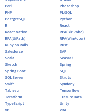
Perl
Photoshop
PHP
PL/SQL
PostgreSQL
Python
R
React
React Native
RPA(Biz Robo)
RPA(UiPath)
RPA(WinActor)
Ruby on Rails
Rust
Salesforce
SAP
Scala
Seasar2
Sketch
Spring
Spring Boot
SQL
SQL Server
Struts
Swift
Symfony
Tableau
Tensorflow
Terraform
Tresure Data
TypeScript
Unity
VB
VBA