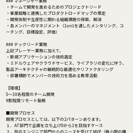
### マネージャー業務
・チームで開発を進めるためのプロジェクトリード
・事業戦略と連携したプロダクトロードマップの策定
・開発体制や生産性に関わる組織課題の探索、解消
・各メンバーのマネジメント（1on1を通したメンタリング、コ
ーチング、目標設定、評価）
### テックリード業務
上記プレーヤー業務に加えて、
・新規アプリケーションの技術選定
・ミドルウェアやクラウドサービス、ライブラリの変化に伴う、
製品アーキテクチャの継続的な最適化やリファクタリング
・部署横断でメンバーの技術力を高める教育活動
【環境】
5～10名程度のチーム開発
9割程度リモート勤務
■開発プロセス
開発プロセスとしては、以下の2パターンあります。
１．AT部門で企画を立ち上げ0から1を目指すケース
２．別のエンジニア部門からのニーズを受けてMVP（最小限の機