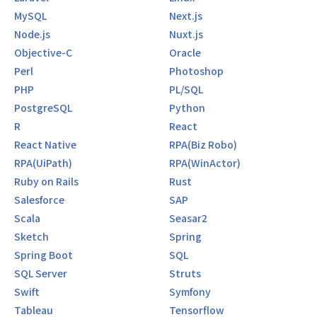
MySQL
Next.js
Node.js
Nuxt.js
Objective-C
Oracle
Perl
Photoshop
PHP
PL/SQL
PostgreSQL
Python
R
React
React Native
RPA(Biz Robo)
RPA(UiPath)
RPA(WinActor)
Ruby on Rails
Rust
Salesforce
SAP
Scala
Seasar2
Sketch
Spring
Spring Boot
SQL
SQL Server
Struts
Swift
Symfony
Tableau
Tensorflow