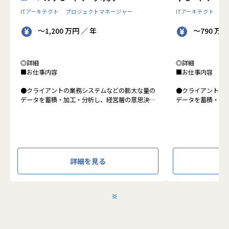
ITアーキテクト
プロジェクトマネージャー
ITアーキテクト
プ
～1,200 万円 ／ 年
～790 万円
◎詳細
◎詳細
■お仕事内容
■お仕事内容
●クライアントの業務システムなどの膨大な量の
●クライアントの
データを蓄積・加工・分析し、経営層の意思決定
データを蓄積・加
に活用する BI(Business Intelligence)と呼ばれる
に活用する BI(Busin
システムの導入から実行支援までを行っていま
タプラットフォー
す。またクラウドを含むデータ基盤全体のDX構
っています。
想から実施します。
●クライアントの
●クライアントの要望に沿ったBIツールの企画、
ォームの企画、設
詳細を見る
設計、実装まで、プロジェクトに一気通貫で関わ
一気通貫で関わっ
って頂きます。
●主に要件定義か
●主に要件定義からテストまでお任せします。開
発だけでなく、D
発だけでなく、DB、インフラ、プロジェクト管
理、エンドユーザ
＜
＞
理、エンドユーザーとのコミュニケーション能力
など、幅広い経験
など、幅広い経験に基づくスキルアップ・キャリ
アアップが可能な
アアップが可能な環境です。
●エンドユーザー
●エンドユーザー様と直接やり取りをする立場で
あり、要件定義な