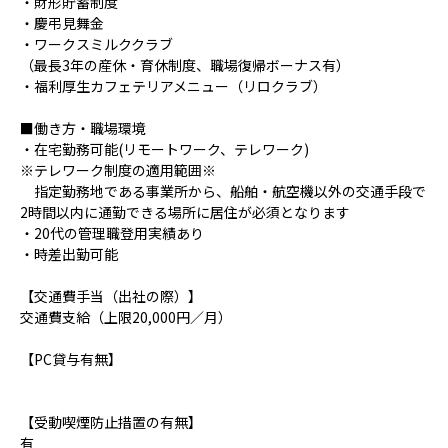
・財形貯蓄制度
・慶弔見舞金
・ワークスミルククラブ
（最長3年の産休・育休制度、職場復帰ボーナス有）
・福利厚生カフェテリアメニュー（リロクラブ）
■働き方・職場環境
・在宅勤務可能(リモートワーク、テレワーク)
※テレワーク制度の適用範囲※
指定勤務地である事業所から、船舶・航空機以外の交通手段で
2時間以内に通勤できる場所に居住が必須となります
・20代の管理職登用実績あり
・時差出勤可能
【交通費手当（出社の際）】
交通費支給（上限20,000円／月）
【PC貸与有無】
【受動喫煙防止措置の有無】
有