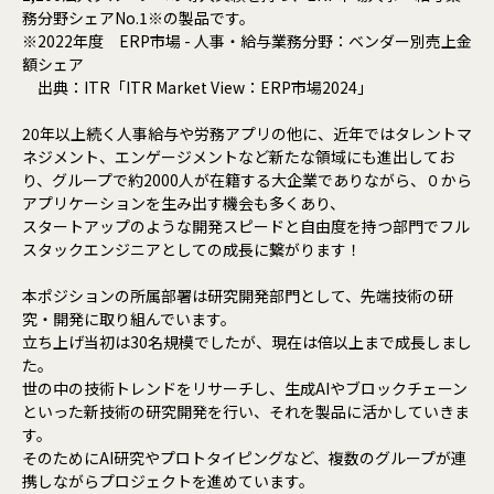
務分野シェアNo.1※の製品です。
※2022年度 ERP市場 - 人事・給与業務分野：ベンダー別売上金
額シェア
出典：ITR「ITR Market View：ERP市場2024」
20年以上続く人事給与や労務アプリの他に、近年ではタレントマ
ネジメント、エンゲージメントなど新たな領域にも進出してお
り、グループで約2000人が在籍する大企業でありながら、０から
アプリケーションを生み出す機会も多くあり、
スタートアップのような開発スピードと自由度を持つ部門でフル
スタックエンジニアとしての成長に繋がります！
本ポジションの所属部署は研究開発部門として、先端技術の研
究・開発に取り組んでいます。
立ち上げ当初は30名規模でしたが、現在は倍以上まで成長しまし
た。
世の中の技術トレンドをリサーチし、生成AIやブロックチェーン
といった新技術の研究開発を行い、それを製品に活かしていきま
す。
そのためにAI研究やプロトタイピングなど、複数のグループが連
携しながらプロジェクトを進めています。