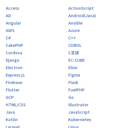
Access
ActionScript
AD
Android(Java)
Angular
Ansible
AWS
Azure
C#
C++
CakePHP
COBOL
Cordova
C言語
Django
EC-CUBE
Electron
Elixir
Express.js
Figma
Firebase
Flask
Flutter
FuelPHP
GCP
Go
HTML/CSS
Illustrator
Java
JavaScript
Kotlin
Kubernetes
Laravel
Linux