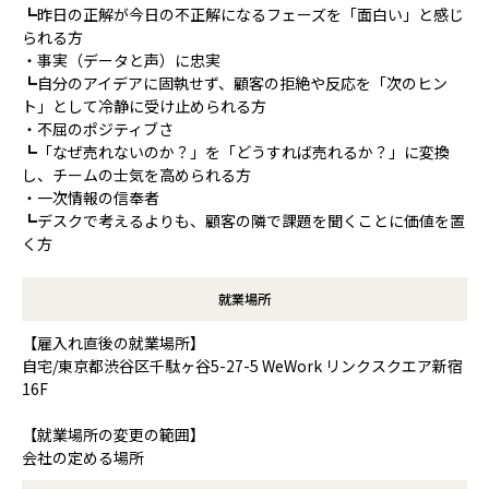
┗昨日の正解が今日の不正解になるフェーズを「面白い」と感じ
られる方
・事実（データと声）に忠実
┗自分のアイデアに固執せず、顧客の拒絶や反応を「次のヒン
ト」として冷静に受け止められる方
・不屈のポジティブさ
┗「なぜ売れないのか？」を「どうすれば売れるか？」に変換
し、チームの士気を高められる方
・一次情報の信奉者
┗デスクで考えるよりも、顧客の隣で課題を聞くことに価値を置
く方
就業場所
【雇入れ直後の就業場所】
自宅/東京都渋谷区千駄ヶ谷5-27-5 WeWork リンクスクエア新宿
16F
【就業場所の変更の範囲】
会社の定める場所