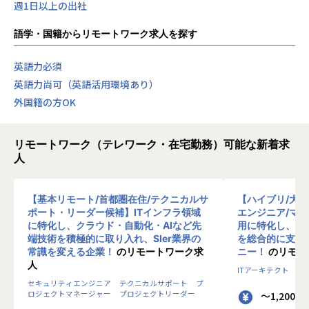
週1日以上の出社
語学・国籍からリモートワーク求人を探す
英語力必須
英語力尚可（英語活用環境あり）
外国籍の方OK
リモートワーク（テレワーク・在宅勤務）可能な新着求
人
【基本リモート/首都圏在住/テクニカルサ
【ハイブリ/大
ポート・リーダー候補】ITインフラ領域
エンジニア/マ
に特化し、クラウド・自動化・AIなど先
用に特化し、10
端技術を積極的に取り入れ、SIer業界の
を総合的に支援
常識を変える企業！
のリモートワーク求
ニー！
のリモー
人
ITアーキテクト
プ
セキュリティエンジニア
テクニカルサポート
プ
ロジェクトマネージャー
プロジェクトリーダー
～1,200 