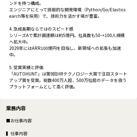
ンドを持つ構成。
エンジニアにとって挑戦的な開発環境（Python/Go/Elastics
earch等を採用）で、技術力を活かす場が豊富。
4. 急成長期ならではのスピード感
シリーズAで累計調達額は約5億円。社員数も50→100人規模
へ拡大中。
2029年にはARR100億円を目指し、新領域への拡張も加速
中。
5. 受賞実績と評価
「AUTOHUNT」は第9回HRテクノロジー大賞で注目スタート
アップ賞を受賞。総数400万人超、500万社超のデータを扱う
プラットフォームとして高く評価。
業務内容
■お仕事内容
▍仕事内容