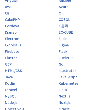
Angular
Ansible
AWS
Azure
C#
C++
CakePHP
COBOL
Cordova
C言語
Django
EC-CUBE
Electron
Elixir
Express.js
Figma
Firebase
Flask
Flutter
FuelPHP
GCP
Go
HTML/CSS
Illustrator
Java
JavaScript
Kotlin
Kubernetes
Laravel
Linux
MySQL
Next.js
Node.js
Nuxt.js
Objective-C
Oracle