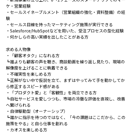
ケ・営業経験
・セールスイネーブルメント（営業組織の強化・資料整備）の経
験
・セールス目線を持ったマーケティング施策が実行できる
・Salesforce/HubSpotなどを用いた、受注プロセスの型化経験
・何かしらの高い実績を出したことがある方
求める人物像
・「顧客オタク」になれる方
┗誰よりも顧客の声を聴き、商談動画を繰り返し見たり、現場の
解像度を上げることに執着できる
・不確実性を楽しめる方
┗正解がない中で仮説を立て、まずはやってみて手を動かしてか
ら修正するスピード感がある
・「プロダクト愛」と「客観性」を両立できる方
┗自社サービスを愛しつつも、市場の冷徹な評価を直視し、改善
へ繋げられる
・自律駆動型（オーナーシップ）
┗誰かに指示を待つのではなく、「今の課題はここだから、この
施策をやる」と自ら仕事を創れる
・カオスを楽しめる方