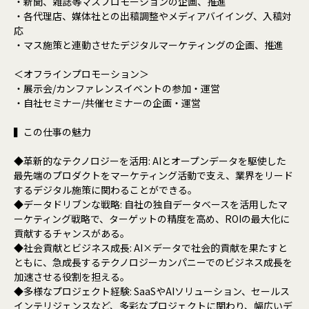
・新聞、雑誌等マスプロモーションの企画、推進
・各代理店、媒体社との出稿調整やメディアバイイング、入稿対
応
・マス施策と連動させたデジタルマーケティングの企画、推進
＜オフラインプロモーション＞
・展示会/カンファレンスイベントの参加・運営
・自社セミナー/共催セミナーの企画・運営
▍この仕事の魅力
◆革新的なテクノロジーを活用: AIとオープンデータを駆使した
最先端のプロダクトをマーケティング活動で支え、業界をリード
するデジタル施策に関わることができる。
◆データドリブンな戦略: 自社の独自データベースを活用したマ
ーケティング戦略で、ターゲットの精度を高め、ROIの最大化に
貢献するチャンスがある。
◆社会貢献とビジネス成長: AI×データで社会的貢献を果たすと
ともに、急成長するテクノロジーカンパニーでのビジネス成長を
加速させる役割を担える。
◆多様なプロジェクト経験: SaaSやAIソリューション、セールス
インテリジェンスなど、多彩なプロジェクトに関わり、幅広いデ