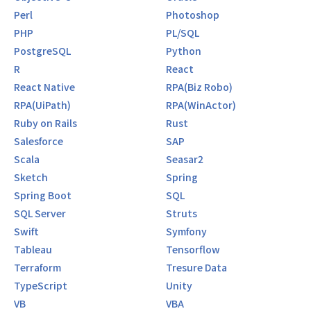
Perl
Photoshop
PHP
PL/SQL
PostgreSQL
Python
R
React
React Native
RPA(Biz Robo)
RPA(UiPath)
RPA(WinActor)
Ruby on Rails
Rust
Salesforce
SAP
Scala
Seasar2
Sketch
Spring
Spring Boot
SQL
SQL Server
Struts
Swift
Symfony
Tableau
Tensorflow
Terraform
Tresure Data
TypeScript
Unity
VB
VBA