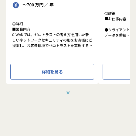
～700 万円 ／ 年
◎詳細
■お仕事内容
◎詳細
■業務内容
●クライアントの
0-WANでは、ゼロトラストの考え方を用いた新
データを蓄積・加
しいネットワークセキュリティの形をお客様にご
に活用する BI(Busin
提案し、お客様環境でゼロトラストを実現するた
システムの導入か
めのさまざまな支援を行っています。
す。またクラウド
各メンバーの得意分野を組み合わせ、チームワー
想から実施します
クを重視してゼロトラスト事業を推進していま
す。
●クライアントの要
詳細を見る
設計、実装まで、
本求人で採用する方には、テクニカルサポートや
って頂きます。
SI案件のメンバー参画を通じて、エンジニアとし
●主に要件定義か
てのスキルアップを目指していただきます。
発だけでなく、D
＜
＞
エンジニアとしての高いスキルに加えて、チャレ
理、エンドユーザ
ンジ精神、未経験分野にも積極的に取り組む情熱
など、幅広い経験
がある方を募集しています。
アアップが可能な
●エンドユーザー
面接においては業務内容におけるマッチングとご
あり、要件定義な
自身が目指される方向性を確認し、適切なチーム
へのアサインを検討します。
採用後は、入社研修の後、下記のチームへの配属