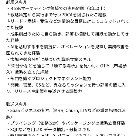
必須スキル
・BtoBマーケティング領域での実務経験（3年以上）
┗戦略策定から実行まで行いPDCAを回されたご経験
┗リード・商談・受注など定量的な目標に対してコミットされて
きた経験
・成果創出のために自ら動き、部署を横断して組織を動かしてき
た経験
・AIを活用する事を前提に、オペレーションを見直し業務改善を
図られてきた経験
・市場や競合分析に基づいた戦略立案スキル
┗3C分析などを通じて「勝てる場所」を見つけ、GTM（市場参
入）戦略を立てた経験
・部門を繋ぐプロジェクトマネジメント能力
┗開発、営業、CSなど、異なるミッションを持つ部署の間に入
り、リリースや施策を完遂させる調整力
歓迎スキル
・SaaSビジネスの知見（MRR, Churn, LTVなどの重要指標の理
解）
・プライシング（価格改定）やパッケージングの戦略立案経験
・SQLなどを用いたデータ抽出・分析スキル
・新規事業の立ち上げ、0→1フェーズのスタートアップでのマー