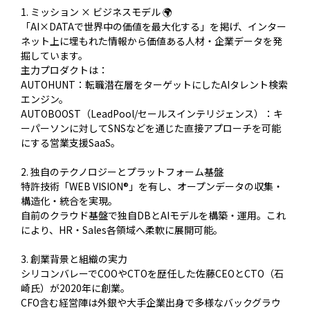
1. ミッション × ビジネスモデル 🌍
「AI×DATAで世界中の価値を最大化する」を掲げ、インター
ネット上に埋もれた情報から価値ある人材・企業データを発
掘しています。
主力プロダクトは：
AUTOHUNT：転職潜在層をターゲットにしたAIタレント検索
エンジン。
AUTOBOOST（LeadPool/セールスインテリジェンス）：キ
ーパーソンに対してSNSなどを通じた直接アプローチを可能
にする営業支援SaaS。
2. 独自のテクノロジーとプラットフォーム基盤
特許技術「WEB VISION®」を有し、オープンデータの収集・
構造化・統合を実現。
自前のクラウド基盤で独自DBとAIモデルを構築・運用。これ
により、HR・Sales各領域へ柔軟に展開可能。
3. 創業背景と組織の実力
シリコンバレーでCOOやCTOを歴任した佐藤CEOとCTO（石
崎氏）が2020年に創業。
CFO含む経営陣は外銀や大手企業出身で多様なバックグラウ