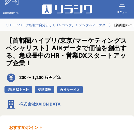
メニュー
会員登録
ログイン
リモートワーク転職で自分らしく「リラシク」
デジタルマーケター
【首都圏ハイ
【首都圏ハイブリ/東京/マーケティングス
ペシャリスト】AI×データで価値を創出す
る、急成長中のHR・営業DXスタートアッ
プ企業！
800 〜 1,200 万円／年
週1日以上出社
受託開発
自社サービス
株式会社XAION DATA
おすすめポイント