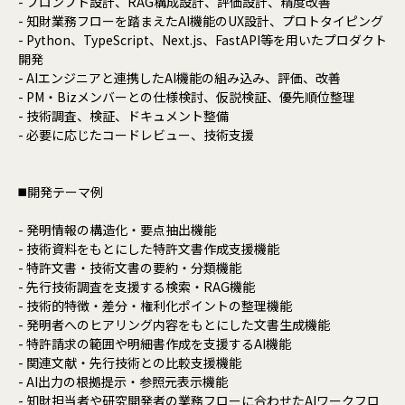
- プロンプト設計、RAG構成設計、評価設計、精度改善
- 知財業務フローを踏まえたAI機能のUX設計、プロトタイピング
- Python、TypeScript、Next.js、FastAPI等を用いたプロダクト
開発
- AIエンジニアと連携したAI機能の組み込み、評価、改善
- PM・Bizメンバーとの仕様検討、仮説検証、優先順位整理
- 技術調査、検証、ドキュメント整備
- 必要に応じたコードレビュー、技術支援
◼️開発テーマ例
- 発明情報の構造化・要点抽出機能
- 技術資料をもとにした特許文書作成支援機能
- 特許文書・技術文書の要約・分類機能
- 先行技術調査を支援する検索・RAG機能
- 技術的特徴・差分・権利化ポイントの整理機能
- 発明者へのヒアリング内容をもとにした文書生成機能
- 特許請求の範囲や明細書作成を支援するAI機能
- 関連文献・先行技術との比較支援機能
- AI出力の根拠提示・参照元表示機能
- 知財担当者や研究開発者の業務フローに合わせたAIワークフロ