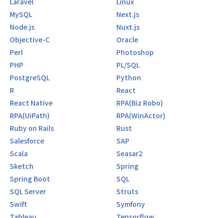
Laravel
Linux
MySQL
Next.js
Node.js
Nuxt.js
Objective-C
Oracle
Perl
Photoshop
PHP
PL/SQL
PostgreSQL
Python
R
React
React Native
RPA(Biz Robo)
RPA(UiPath)
RPA(WinActor)
Ruby on Rails
Rust
Salesforce
SAP
Scala
Seasar2
Sketch
Spring
Spring Boot
SQL
SQL Server
Struts
Swift
Symfony
Tableau
Tensorflow