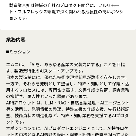
製造業×知財領域の自社AIプロダクト開発に、フルリモー
ト・フルフレックス環境で深く関われる成長性の高いポジシ
ョンです。
業務内容
◼️ミッション
エムニは、「AIを、あらゆる産業の実装力にする」ことを目指
す、製造業特化のAIスタートアップです。
日本の製造業には、優れた技術や現場知見が数多く存在します。
一方で、それらを発明として整理し、特許・知財として保護・活
用するプロセスには、専門性の高さ、文書作成の負荷、調査業務
の複雑さ、属人性といった課題があります。
AI特許ロケット は、LLM・RAG・自然言語処理・AIエージェント
等を活用し、発明情報の整理、特許文書の作成支援、先行技術調
査、技術資料の構造化など、特許・知財業務を支援するAIプロダ
クトです。
本ポジションでは、AIプロダクトエンジニアとして、AI特許ロケ
ットの中核となるAI機能の設計・開発・評価・改善を担っていた