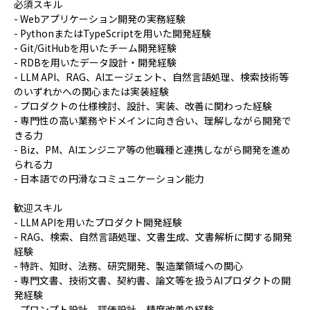
必須スキル
- Webアプリケーション開発の実務経験
- PythonまたはTypeScriptを用いた開発経験
- Git/GitHubを用いたチーム開発経験
- RDBを用いたデータ設計・開発経験
- LLM API、RAG、AIエージェント、自然言語処理、検索技術等
のいずれかへの関心または実装経験
- プロダクトの仕様検討、設計、実装、改善に関わった経験
- 専門性の高い業務やドメインに向き合い、理解しながら開発で
きる力
- Biz、PM、AIエンジニア等の他職種と連携しながら開発を進め
られる力
- 日本語での円滑なコミュニケーション能力
歓迎スキル
- LLM APIを用いたプロダクト開発経験
- RAG、検索、自然言語処理、文書生成、文書解析に関する開発
経験
- 特許、知財、法務、研究開発、製造業領域への関心
- 専門文書、技術文書、契約書、論文等を扱うAIプロダクトの開
発経験
- プロンプト設計、評価設計、精度改善の経験