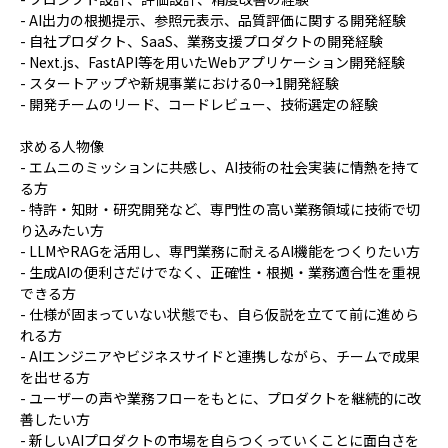
- AI出力の根拠提示、参照元表示、品質評価に関する開発経験
- 自社プロダクト、SaaS、業務支援プロダクトの開発経験
- Next.js、FastAPI等を用いたWebアプリケーション開発経験
- スタートアップや新規事業における0→1開発経験
- 開発チームのリード、コードレビュー、技術選定の経験
求める人物像
- エムニのミッションに共感し、AI技術の社会実装に情熱を持て
る方
- 特許・知財・研究開発など、専門性の高い業務領域に技術で切
り込みたい方
- LLMやRAGを活用し、専門業務に耐えるAI機能をつくりたい方
- 生成AIの便利さだけでなく、正確性・根拠・業務適合性を重視
できる方
- 仕様が固まっていない状態でも、自ら仮説を立てて前に進めら
れる方
- AIエンジニアやビジネスサイドと連携しながら、チームで成果
を出せる方
- ユーザーの声や業務フローをもとに、プロダクトを継続的に改
善したい方
- 新しいAIプロダクトの市場を自らつくっていくことに面白さを