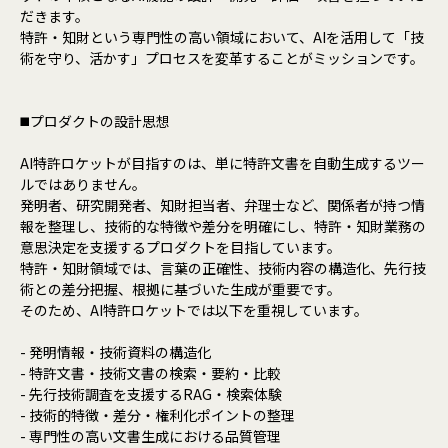
だきます。
特許・知財という専門性の高い領域において、AIを活用して「技
術を守り、活かす」プロセスを変革することがミッションです。
◼️プロダクトの設計思想
AI特許ロケットが目指すのは、単に特許文書を自動生成するツー
ルではありません。
発明者、研究開発者、知財担当者、弁理士など、関係者が持つ情
報を整理し、技術的な特徴や差分を明確にし、特許・知財業務の
意思決定を支援するプロダクトを目指しています。
特許・知財領域では、言葉の正確性、技術内容の構造化、先行技
術との差分把握、根拠に基づいた生成が重要です。
そのため、AI特許ロケットでは以下を重視しています。
- 発明情報・技術資料の構造化
- 特許文書・技術文書の検索・要約・比較
- 先行技術調査を支援するRAG・検索体験
- 技術的特徴・差分・権利化ポイントの整理
- 専門性の高い文書生成における品質管理