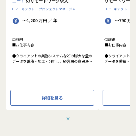
ニー！
のリモートワーク求人
リモートワーク
ITアーキテクト
プロジェクトマネージャー
ITアーキテクト
プ
～1,200 万円 ／ 年
～790 万円
◎詳細
◎詳細
■お仕事内容
■お仕事内容
●クライアントの業務システムなどの膨大な量の
●クライアントの
データを蓄積・加工・分析し、経営層の意思決定
データを蓄積・加
に活用する BI(Business Intelligence)と呼ばれる
に活用する BI(Busin
システムの導入から実行支援までを行っていま
タプラットフォー
す。またクラウドを含むデータ基盤全体のDX構
っています。
想から実施します。
●クライアントの
●クライアントの要望に沿ったBIツールの企画、
ォームの企画、設
詳細を見る
設計、実装まで、プロジェクトに一気通貫で関わ
一気通貫で関わっ
って頂きます。
●主に要件定義か
●主に要件定義からテストまでお任せします。開
発だけでなく、D
発だけでなく、DB、インフラ、プロジェクト管
理、エンドユーザ
＜
＞
理、エンドユーザーとのコミュニケーション能力
など、幅広い経験
など、幅広い経験に基づくスキルアップ・キャリ
アアップが可能な
アアップが可能な環境です。
●エンドユーザー