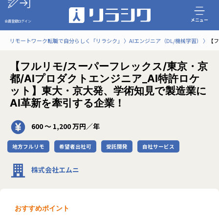
メニュー
会員登録
ログイン
リモートワーク転職で自分らしく「リラシク」
AIエンジニア（DL/機械学習）
【フ
【フルリモ/スーパーフレックス/東京・京
都/AIプロダクトエンジニア_AI特許ロケ
ット】東大・京大発、学術知見で製造業に
AI革新を牽引する企業！
600 〜 1,200 万円／年
地方フルリモ
希望者出社可
受託開発
自社サービス
株式会社エムニ
おすすめポイント