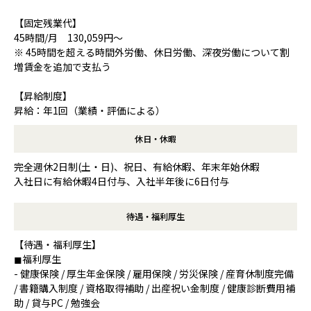
【固定残業代】
45時間/月 130,059円～
※ 45時間を超える時間外労働、休日労働、深夜労働について割
増賃金を追加で支払う
【昇給制度】
昇給：年1回（業績・評価による）
休日・休暇
完全週休2日制(土・日)、祝日、有給休暇、年末年始休暇
入社日に有給休暇4日付与、入社半年後に6日付与
待遇・福利厚生
【待遇・福利厚生】
◼︎福利厚生
- 健康保険 / 厚⽣年⾦保険 / 雇⽤保険 / 労災保険 / 産育休制度完備
/ 書籍購入制度 / 資格取得補助 / 出産祝い金制度 / 健康診断費用補
助 / 貸与PC / 勉強会