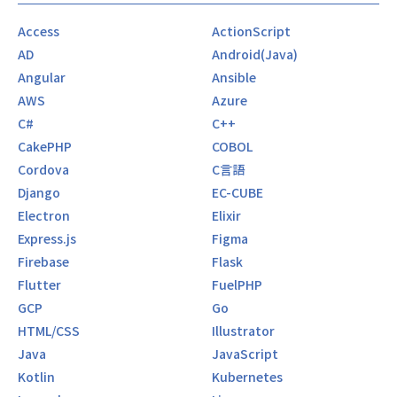
Access
ActionScript
AD
Android(Java)
Angular
Ansible
AWS
Azure
C#
C++
CakePHP
COBOL
Cordova
C言語
Django
EC-CUBE
Electron
Elixir
Express.js
Figma
Firebase
Flask
Flutter
FuelPHP
GCP
Go
HTML/CSS
Illustrator
Java
JavaScript
Kotlin
Kubernetes