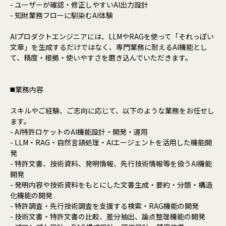
- ユーザーが確認・修正しやすいAI出力設計
- 知財業務フローに馴染むAI体験
AIプロダクトエンジニアには、LLMやRAGを使って「それっぽい
文章」を生成するだけではなく、専門業務に耐えるAI機能とし
て、精度・根拠・使いやすさを磨き込んでいただきます。
◼️業務内容
スキルやご経験、ご志向に応じて、以下のような業務をお任せし
ます。
- AI特許ロケットのAI機能設計・開発・運用
- LLM・RAG・自然言語処理・AIエージェントを活用した機能開
発
- 特許文書、技術資料、発明情報、先行技術情報等を扱うAI機能
開発
- 発明内容や技術資料をもとにした文書生成・要約・分類・構造
化機能の開発
- 特許調査・先行技術調査を支援する検索・RAG機能の開発
- 技術文書・特許文書の比較、差分抽出、論点整理機能の開発