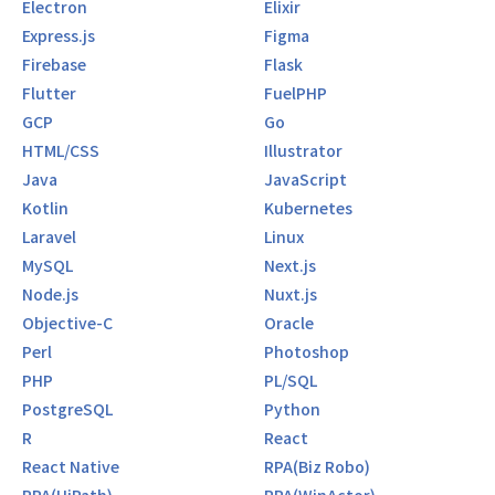
Electron
Elixir
Express.js
Figma
Firebase
Flask
Flutter
FuelPHP
GCP
Go
HTML/CSS
Illustrator
Java
JavaScript
Kotlin
Kubernetes
Laravel
Linux
MySQL
Next.js
Node.js
Nuxt.js
Objective-C
Oracle
Perl
Photoshop
PHP
PL/SQL
PostgreSQL
Python
R
React
React Native
RPA(Biz Robo)