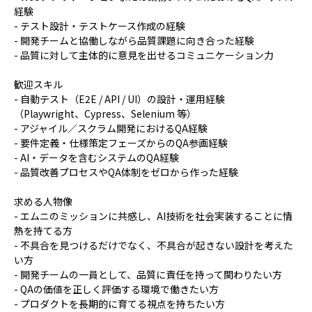
経験
- テスト設計・テストケース作成の経験
- 開発チームと協働しながら品質課題に向き合った経験
- 品質に対して主体的に意見を出せるコミュニケーション力
歓迎スキル
- 自動テスト（E2E / API / UI）の設計・運用経験
（Playwright、Cypress、Selenium 等）
- アジャイル／スクラム開発におけるQA経験
- 要件定義・仕様策定フェーズからのQA参画経験
- AI・データを含むシステムのQA経験
- 品質改善プロセスやQA体制をゼロから作った経験
求める人物像
- エムニのミッションに共感し、AI技術を社会実装することに情
熱を持てる方
- 不具合を見つけるだけでなく、不具合が起きない設計を考えた
い方
- 開発チームの一員として、品質に責任を持って関わりたい方
- QAの価値を正しく評価する環境で働きたい方
- プロダクトを長期的に育てる視点を持ちたい方