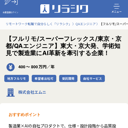
メニュー
会員登録
ログイン
リモートワーク転職で自分らしく「リラシク」
QAエンジニア
【フルリモ/スーパ
【フルリモ/スーパーフレックス/東京・京
都/QAエンジニア】東大・京大発、学術知
見で製造業にAI革新を牽引する企業！
400 〜 800 万円／年
地方フルリモ
希望者出社可
受託開発
自社サービス
株式会社エムニ
おすすめポイント
製造業×AIの自社プロダクトで、仕様・設計段階から品質設