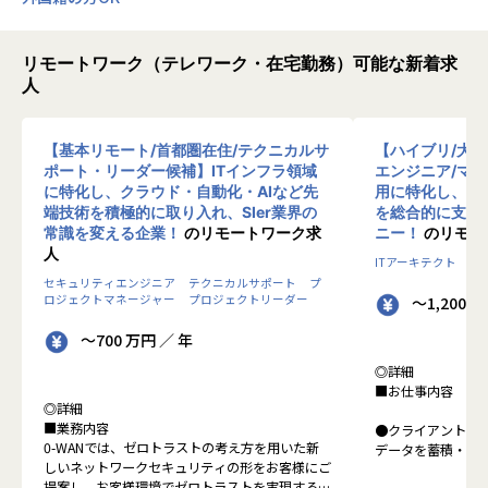
リモートワーク（テレワーク・在宅勤務）可能な新着求
人
【基本リモート/首都圏在住/テクニカルサ
【ハイブリ/大
ポート・リーダー候補】ITインフラ領域
エンジニア/マ
に特化し、クラウド・自動化・AIなど先
用に特化し、10
端技術を積極的に取り入れ、SIer業界の
を総合的に支援
常識を変える企業！
のリモートワーク求
ニー！
のリモー
人
ITアーキテクト
プ
セキュリティエンジニア
テクニカルサポート
プ
ロジェクトマネージャー
プロジェクトリーダー
～1,200 
～700 万円 ／ 年
◎詳細
■お仕事内容
◎詳細
■業務内容
●クライアントの
0-WANでは、ゼロトラストの考え方を用いた新
データを蓄積・加
しいネットワークセキュリティの形をお客様にご
に活用する BI(Busin
提案し、お客様環境でゼロトラストを実現するた