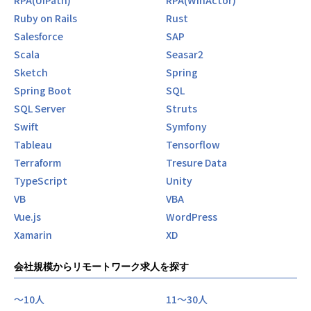
RPA(UiPath)
RPA(WinActor)
Ruby on Rails
Rust
Salesforce
SAP
Scala
Seasar2
Sketch
Spring
Spring Boot
SQL
SQL Server
Struts
Swift
Symfony
Tableau
Tensorflow
Terraform
Tresure Data
TypeScript
Unity
VB
VBA
Vue.js
WordPress
Xamarin
XD
会社規模からリモートワーク求人を探す
〜10人
11〜30人