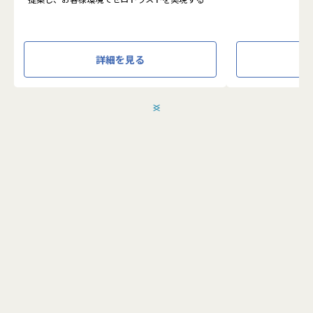
システムの導入か
めのさまざまな支援を行っています。
す。またクラウド
各メンバーの得意分野を組み合わせ、チームワー
想から実施します
クを重視してゼロトラスト事業を推進していま
す。
●クライアントの要
詳細を見る
設計、実装まで、
本求人で採用する方には、テクニカルサポートや
って頂きます。
SI案件のメンバー参画を通じて、エンジニアとし
●主に要件定義か
てのスキルアップを目指していただきます。
発だけでなく、D
＜
＞
エンジニアとしての高いスキルに加えて、チャレ
理、エンドユーザ
ンジ精神、未経験分野にも積極的に取り組む情熱
など、幅広い経験
がある方を募集しています。
アアップが可能な
●エンドユーザー
面接においては業務内容におけるマッチングとご
あり、要件定義な
自身が目指される方向性を確認し、適切なチーム
へのアサインを検討します。
採用後は、入社研修の後、下記のチームへの配属
こちらの求人に応募します
となり、業務をお任せいたします。
・テクニカルサポートチーム
成長意欲が高ければ高いほど、適切に成長支援す
応募する
る機会(案件)を用意します。
■メンバー構成
2022年に新設されたばかりで、様々なバックグ
ラウンドをもつ幅広い世代が集まった多様性の高