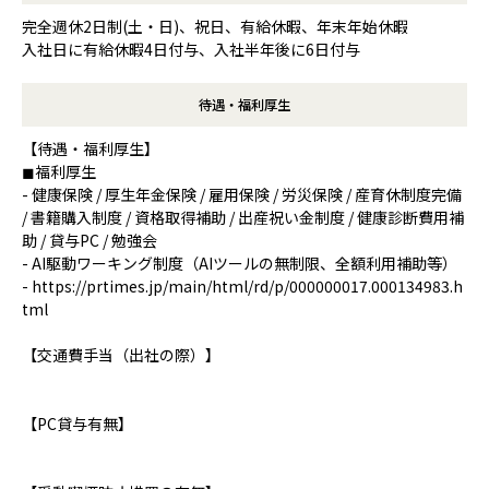
完全週休2日制(土・日)、祝日、有給休暇、年末年始休暇
入社日に有給休暇4日付与、入社半年後に6日付与
待遇・福利厚生
【待遇・福利厚生】
◼︎福利厚生
- 健康保険 / 厚⽣年⾦保険 / 雇⽤保険 / 労災保険 / 産育休制度完備
/ 書籍購入制度 / 資格取得補助 / 出産祝い金制度 / 健康診断費用補
助 / 貸与PC / 勉強会
- AI駆動ワーキング制度（AIツールの無制限、全額利用補助等）
- https://prtimes.jp/main/html/rd/p/000000017.000134983.h
tml
【交通費手当（出社の際）】
【PC貸与有無】