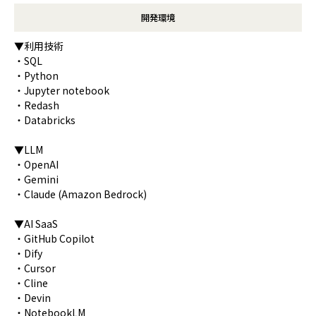
開発環境
▼利用技術
・SQL
・Python
・Jupyter notebook
・Redash
・Databricks
▼LLM
・OpenAI
・Gemini
・Claude (Amazon Bedrock)
▼AI SaaS
・GitHub Copilot
・Dify
・Cursor
・Cline
・Devin
・NotebookLM