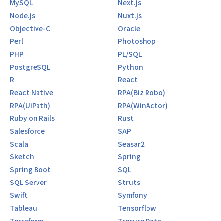
MySQL
Next.js
Node.js
Nuxt.js
Objective-C
Oracle
Perl
Photoshop
PHP
PL/SQL
PostgreSQL
Python
R
React
React Native
RPA(Biz Robo)
RPA(UiPath)
RPA(WinActor)
Ruby on Rails
Rust
Salesforce
SAP
Scala
Seasar2
Sketch
Spring
Spring Boot
SQL
SQL Server
Struts
Swift
Symfony
Tableau
Tensorflow
Terraform
Tresure Data