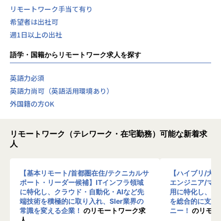
リモートワーク手当て有り
希望者は出社可
週1日以上の出社
語学・国籍からリモートワーク求人を探す
英語力必須
英語力尚可（英語活用環境あり）
外国籍の方OK
リモートワーク（テレワーク・在宅勤務）可能な新着求
人
【基本リモート/首都圏在住/テクニカルサ
【ハイブリ/大
ポート・リーダー候補】ITインフラ領域
エンジニア/マ
に特化し、クラウド・自動化・AIなど先
用に特化し、10
端技術を積極的に取り入れ、SIer業界の
を総合的に支援
常識を変える企業！
のリモートワーク求
ニー！
のリモー
人