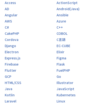
Access
ActionScript
AD
Android(Java)
Angular
Ansible
AWS
Azure
C#
C++
CakePHP
COBOL
Cordova
C言語
Django
EC-CUBE
Electron
Elixir
Express.js
Figma
Firebase
Flask
Flutter
FuelPHP
GCP
Go
HTML/CSS
Illustrator
Java
JavaScript
Kotlin
Kubernetes
Laravel
Linux