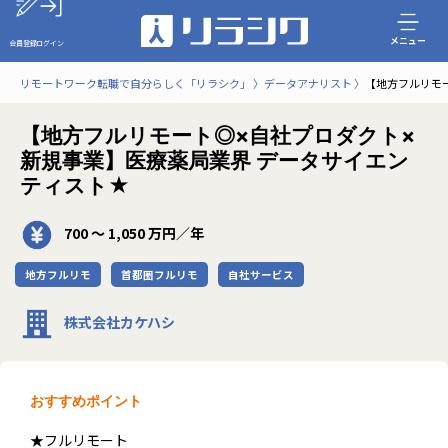
メニュー
会員登録
ログイン
リモートワーク転職で自分らしく「リラシク」
データアナリスト
【地方フルリモ
【地方フルリモート◎×自社プロダクト×
新規事業】医療薬局業界 データサイエン
ティスト★
700 〜 1,050 万円／年
地方フルリモ
首都圏フルリモ
自社サービス
株式会社カケハシ
おすすめポイント
★フルリモート