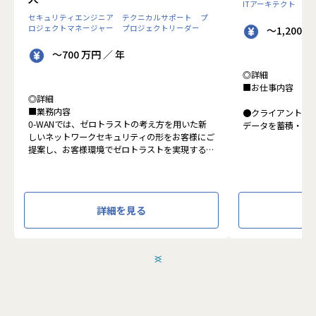
ITアーキテクト
プ
セキュリティエンジニア
テクニカルサポート
プ
ロジェクトマネージャー
プロジェクトリーダー
～1,200 
～700 万円 ／ 年
◎詳細
■お仕事内容
◎詳細
■業務内容
●クライアントの
0-WANでは、ゼロトラストの考え方を用いた新
データを蓄積・加
しいネットワークセキュリティの形をお客様にご
に活用する BI(Busin
提案し、お客様環境でゼロトラストを実現するた
システムの導入か
めのさまざまな支援を行っています。
す。またクラウド
各メンバーの得意分野を組み合わせ、チームワー
想から実施します
クを重視してゼロトラスト事業を推進していま
す。
●クライアントの要
詳細を見る
設計、実装まで、
本求人で採用する方には、テクニカルサポートや
って頂きます。
SI案件のメンバー参画を通じて、エンジニアとし
●主に要件定義か
てのスキルアップを目指していただきます。
発だけでなく、D
＜
＞
エンジニアとしての高いスキルに加えて、チャレ
理、エンドユーザ
ンジ精神、未経験分野にも積極的に取り組む情熱
など、幅広い経験
がある方を募集しています。
アアップが可能な
●エンドユーザー
面接においては業務内容におけるマッチングとご
あり、要件定義な