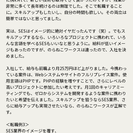
非常に多くて長年続けるのは無理でした。そこで転職すること
に。スキルアップもしたいし、自分の時間も欲しい。その両立は
簡単ではないと思ってました。
実は、SESはイメージ的に絶対イヤだったんです（笑）。でもス
キルアップするなら、いろいろなプロジェクトに携われて、いろ
んな言語を学べるSESもいいなと思うように。給料が低いイメー
ジもあったのですが、のらねこワークスは違ったので、入社を決
めました。
入社して、給与も前職より月25万円ほど上がりました。今携わっ
ている案件は、Webシステムやサイトのフルリプレイス案件。使
用言語はPHPです。PHPの経験を増やすことで、さらにレベルの
高いプロジェクトに参加したい考えです。月1回のキャリアミー
ティングでも、ゼロからシステムを開発するような案件に携わり
たいと希望を伝えました。スキルアップを狙うならSES業界、さ
らに給与アップも実現させたいなら、のらねこワークスが正解で
す。
＜転職例3＞
SES業界のイメージを覆す、