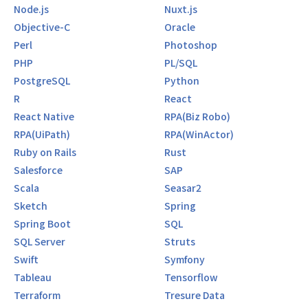
Node.js
Nuxt.js
Objective-C
Oracle
Perl
Photoshop
PHP
PL/SQL
PostgreSQL
Python
R
React
React Native
RPA(Biz Robo)
RPA(UiPath)
RPA(WinActor)
Ruby on Rails
Rust
Salesforce
SAP
Scala
Seasar2
Sketch
Spring
Spring Boot
SQL
SQL Server
Struts
Swift
Symfony
Tableau
Tensorflow
Terraform
Tresure Data