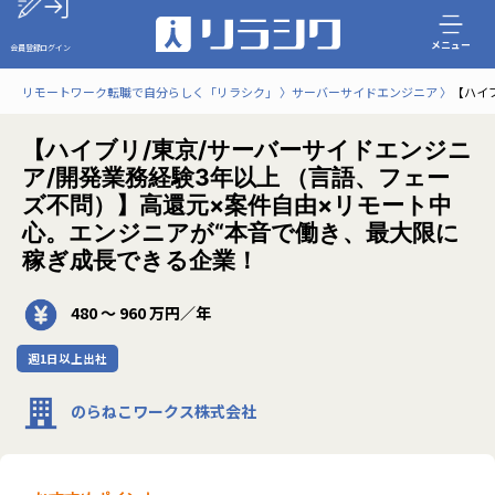
メニュー
会員登録
ログイン
リモートワーク転職で自分らしく「リラシク」
サーバーサイドエンジニア
【ハイ
【ハイブリ/東京/サーバーサイドエンジニ
ア/開発業務経験3年以上 （言語、フェー
ズ不問）】高還元×案件自由×リモート中
心。エンジニアが“本音で働き、最大限に
稼ぎ成長できる企業！
480 〜 960 万円／年
週1日以上出社
のらねこワークス株式会社