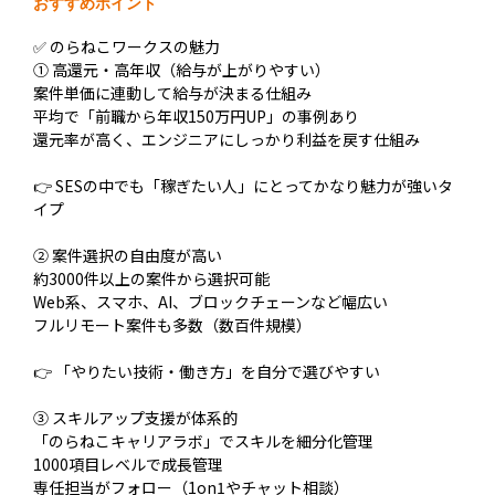
おすすめポイント
✅ のらねこワークスの魅力
① 高還元・高年収（給与が上がりやすい）
案件単価に連動して給与が決まる仕組み
平均で「前職から年収150万円UP」の事例あり
還元率が高く、エンジニアにしっかり利益を戻す仕組み
👉 SESの中でも「稼ぎたい人」にとってかなり魅力が強いタ
イプ
② 案件選択の自由度が高い
約3000件以上の案件から選択可能
Web系、スマホ、AI、ブロックチェーンなど幅広い
フルリモート案件も多数（数百件規模）
👉 「やりたい技術・働き方」を自分で選びやすい
③ スキルアップ支援が体系的
「のらねこキャリアラボ」でスキルを細分化管理
1000項目レベルで成長管理
専任担当がフォロー（1on1やチャット相談）