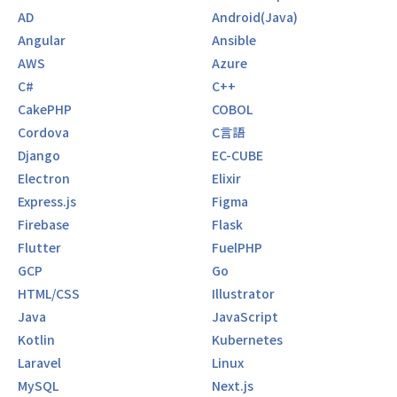
AD
Android(Java)
Angular
Ansible
AWS
Azure
C#
C++
CakePHP
COBOL
Cordova
C言語
Django
EC-CUBE
Electron
Elixir
Express.js
Figma
Firebase
Flask
Flutter
FuelPHP
GCP
Go
HTML/CSS
Illustrator
Java
JavaScript
Kotlin
Kubernetes
Laravel
Linux
MySQL
Next.js