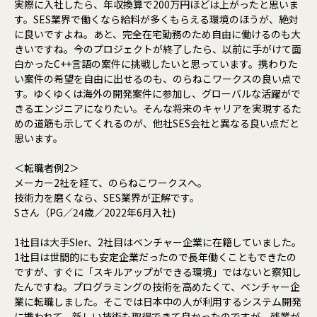
実際に入社したら、年収換算で200万円ほどは上がったと思いま
す。SES業界で働くなら給料が多くもらえる環境のほうが、絶対
に良いですよね。あと、完全在宅勤務のため自由に働けるのも大
きいですね。今のプロジェクトが終了したら、以前に手がけて面
白かったC++言語の案件に挑戦したいと思っています。携わりた
い案件の希望を自由に出せるのも、のらねこワークスの良い点で
す。ゆくゆくは海外の開発案件に参加し、グローバルな活躍がで
きるエンジニアになりたい。そんな将来のキャリアを実現するた
めの道筋も示してくれるのが、他社SES会社と異なる良い点だと
思います。
＜転職者例2＞
メーカー2社を経て、のらねこワークスへ。
技術力を磨くなら、SES業界が正解です。
Sさん（PG／24歳／2022年6月入社)
1社目は大手SIer、2社目はベンチャー企業に在籍していました。
1社目は世間的にも安定企業だったので長年働くこともできたの
ですが、すぐに「スキルアップができる環境」ではないと察知し
たんですね。プログラミングの技術を高めたくて、ベンチャー企
業に転職しました。そこでは日本中の人が利用するシステム開発
に携われて、新しい技術も取得できて良かったのですが、残業が