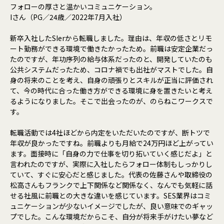
フォローの厚さと温かいコミュニケーション。
Iさん（PG／24歳／2022年7月入社）
新卒入社したSIerから転職しました。理由は、年収の低さとリモ
ート勤務ができる環境で働きたかったため。前職は安定企業だっ
たのですが、年功序列の給与体系だったのと、開発していたのも
公共システムだったため、コロナ禍でも出社がマストでした。自
身の将来のことを考え、自身の頑張りとスキルが正当に評価され
て、今の時代に合った働き方ができる環境に身を置きたいと考え
るようになりました。そこで出会ったのが、のらねこワークスで
す。
転職活動では4社ほどから内定をいただいたのですが、断トツで
年収が良かったですね。前職よりも月給で24万円ほど上がってい
ます。面接時に「自身の力で仕事を切り拓いていく感じだよ」と
言われたのですが、実際に入社したらフォロー体制もしっかりし
ていて、すぐに安心だと感じました。代表の佐藤さんや取締役の
松高さんもフランクで上下関係など関係なく、なんでも気軽に話
せる社風に前職との大きな違いを感じています。SES業界はコミ
ュニケーションが少ないイメージでしたが、良い意味でのギャッ
プでした。こんな環境だからこそ、自分が将来手がけたい夢など