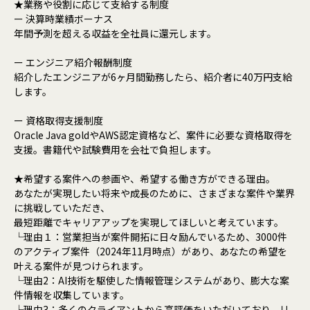
★業務や役割に応じて支給する制度
ー 決算時業績ボーナス
年間予測を超える収益を全社員に還元します。
ー エンジニア紹介報酬制度
紹介したエンジニアが6ヶ月間勤務したら、紹介者に40万円支給
します。
ー 資格取得支援制度
Oracle Java goldやAWS認定資格など、案件に必要な資格取得を
支援。書籍代や試験費用を会社で負担します。
★希望する案件への参画や、希望する働き方ができる理由。
あなたが実現したい将来や成長のために、さまざまな案件や業界
に挑戦していただき、
最短距離でキャリアアップを実現してほしいと考えています。
└理由１：営業担当が案件開拓に日々励んでいるため、3000件
のアクティブ案件（2024年11月時点）があり、あなたの希望を
叶える案件が見つけられます。
└理由2：AI技術を駆使した情報管理システムがあり、膨大な案
件情報を収集しています。
└理由3：多くのクライアントから高評価をいただいており、リ