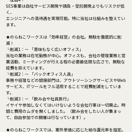
SES事業は自社サービス開発や請負・受託開発よりもリスクが低
く、
エンジニアへの高待遇を実現可能。特に当社は仕組みを整えてい
ます。
★のらねこワークスは「効率経営」の会社。無駄を徹底的に削
減！
└削減1：ー 「意味もなく広いオフィス」
当社の業務は在宅勤務が中心。オフィスも、会社の管理業務と営
業活動、ミーティングが行える程の必要最低限な広さで、無駄な
経費を抑えています。
└削減2：ー 「バックオフィス人員」
事務や経理などの間接部門は、アウトソーシングサービスやWeb
サービス、ITツールをフル活用することで経費削減をしていま
す。
└削減3：ー 「飲み会や社員旅行」
イヤイヤ参加しなくてはいけないような会社行事は一切廃止。時
間と費用のムダを無くしました。（飲み会をしたい人が集まっ
て、自由参加での開催は行なっています）。
★のらねこワークスでは、案件単価に応じた給与還元率を設定。