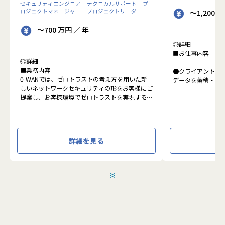
セキュリティエンジニア
テクニカルサポート
プ
ロジェクトマネージャー
プロジェクトリーダー
～1,200 
～700 万円 ／ 年
◎詳細
■お仕事内容
◎詳細
■業務内容
●クライアントの
0-WANでは、ゼロトラストの考え方を用いた新
データを蓄積・加
しいネットワークセキュリティの形をお客様にご
に活用する BI(Busin
提案し、お客様環境でゼロトラストを実現するた
システムの導入か
めのさまざまな支援を行っています。
す。またクラウド
各メンバーの得意分野を組み合わせ、チームワー
想から実施します
クを重視してゼロトラスト事業を推進していま
す。
●クライアントの要
詳細を見る
設計、実装まで、
本求人で採用する方には、テクニカルサポートや
って頂きます。
SI案件のメンバー参画を通じて、エンジニアとし
●主に要件定義か
てのスキルアップを目指していただきます。
発だけでなく、D
＜
＞
エンジニアとしての高いスキルに加えて、チャレ
理、エンドユーザ
ンジ精神、未経験分野にも積極的に取り組む情熱
など、幅広い経験
がある方を募集しています。
アアップが可能な
●エンドユーザー
面接においては業務内容におけるマッチングとご
あり、要件定義な
自身が目指される方向性を確認し、適切なチーム