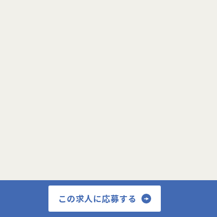
へのアサインを検討します。
採用後は、入社研修の後、下記のチームへの配属
こちらの求人に応募します
となり、業務をお任せいたします。
・テクニカルサポートチーム
成長意欲が高ければ高いほど、適切に成長支援す
応募する
る機会(案件)を用意します。
■メンバー構成
2022年に新設されたばかりで、様々なバックグ
ラウンドをもつ幅広い世代が集まった多様性の高
いチームです。
※男女比 3:1 とバランスの取れたチーム構成
インフラエンジニア：13名
セキュリティエンジニア：2名
開発：1名
セールス&マーケティング：4名
こちらの求人に応募します
営業事務：1名
■期待する解決したい課題
応募する
売り上げが順調に伸び、案件が増えていく中で、
テクニカルサポートチームのとりまとめ役として
活躍していただける方が不足しております。
この求人に応募する
案件数が伸びていく中でPM/PLとして品質の高い
案件遂行とチームメンバーを牽引いただく仲間を
探しています。