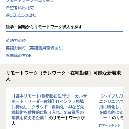
リモートワーク手当て有り
希望者は出社可
週1日以上の出社
語学・国籍からリモートワーク求人を探す
英語力必須
英語力尚可（英語活用環境あり）
外国籍の方OK
リモートワーク（テレワーク・在宅勤務）可能な新着求
人
【基本リモート/首都圏在住/テクニカルサ
【ハイブリ/大
ポート・リーダー候補】ITインフラ領域
エンジニア/マ
に特化し、クラウド・自動化・AIなど先
用に特化し、10
端技術を積極的に取り入れ、SIer業界の
を総合的に支援
常識を変える企業！
のリモートワーク求
ニー！
のリモー
人
ITアーキテクト
プ