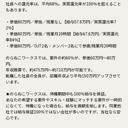
社員への還元率は、平均68％。実質還元率が100％を超えること
もあります。
・単価80万円／単独／残業なし【給与57.6万円／実質還元率7
2％】
・単価80万円／単独／残業月20時間【給与67.6万円／実質還元
率84％】
・単価80万円／OJT2名・メンバー2名にて参画/残業月20時間
のらねこワークスでは、案件の約60％が、単価60万円〜80万
円。
年収換算で、約475万円〜約710万円が可能です。
転職した社員の全員が、前職年収より平均150万円アップさせて
います。
★のらねこワークスは、待機期間中も100％給与を保証。
あなたの希望する案件やスキル・経験にマッチする案件が一時的
になくて、待機になった場合も、給与を満額支給します。同業他
社では給与保証100％ではない会社が多いのですが、当社なら安
心です。