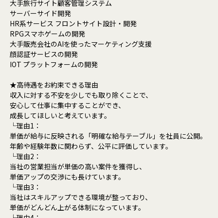
大手旅行サイト顧客管理システム
サーバーサイド開発
HR系サービス フロントサイト設計・開発
RPGスマホゲームの開発
大手販売会社のAIを使ったマーケティング支援
顔認証サービスの開発
IOT プラットフォームの開発
★高待遇をお約束できる理由
収入に対する不安を少しでも取り除くことで、
安心して仕事に集中することができ、
成長してほしいと考えています。
└理由1：
単価が給与に反映される「明確な給与テーブル」を社員に公開。
年齢や経験年数に関わらず、公平に評価しています。
└理由2：
当社の営業担当が単価の高い案件を獲得し、
単価アップの交渉にも長けています。
└理由3：
当社はスキルアップできる環境が整っており、
単価がどんどん上がる体制になっています。
└理由4：