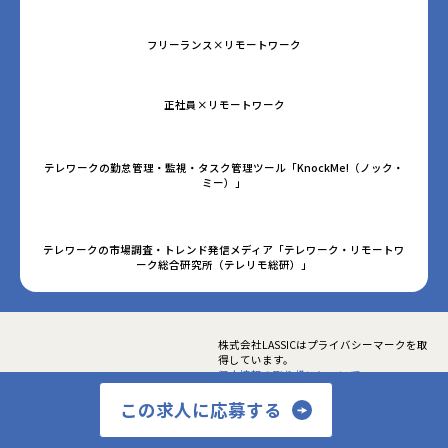
フリーランス×リモートワーク
正社員×リモートワーク
テレワークの勤怠管理・監視・タスク管理ツール「KnockMe!（ノック・
ミー）」
テレワークの市場調査・トレンド発信メディア「テレワーク・リモートワ
ーク総合研究所（テレリモ総研）」
株式会社LASSICはプライバシーマークを取
得しています。
個人情報の取り扱いについて
この求人に応募する
©LASSIC Co., Ltd.