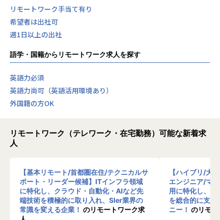
リモートワーク手当て有り
希望者は出社可
週1日以上の出社
語学・国籍からリモートワーク求人を探す
英語力必須
英語力尚可（英語活用環境あり）
外国籍の方OK
リモートワーク（テレワーク・在宅勤務）可能な新着求
人
【基本リモート/首都圏在住/テクニカルサ
【ハイブリ/大
ポート・リーダー候補】ITインフラ領域
エンジニア/マ
に特化し、クラウド・自動化・AIなど先
用に特化し、10
端技術を積極的に取り入れ、SIer業界の
を総合的に支援
常識を変える企業！
のリモートワーク求
ニー！
のリモー
人