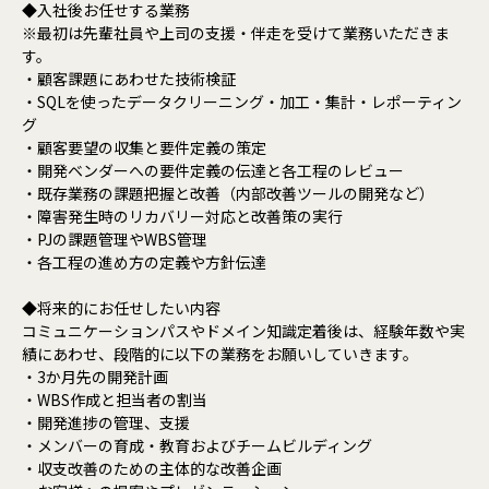
◆入社後お任せする業務
※最初は先輩社員や上司の支援・伴走を受けて業務いただきま
す。
・顧客課題にあわせた技術検証
・SQLを使ったデータクリーニング・加工・集計・レポーティン
グ
・顧客要望の収集と要件定義の策定
・開発ベンダーへの要件定義の伝達と各工程のレビュー
・既存業務の課題把握と改善（内部改善ツールの開発など）
・障害発生時のリカバリー対応と改善策の実行
・PJの課題管理やWBS管理
・各工程の進め方の定義や方針伝達
◆将来的にお任せしたい内容
コミュニケーションパスやドメイン知識定着後は、経験年数や実
績にあわせ、段階的に以下の業務をお願いしていきます。
・3か月先の開発計画
・WBS作成と担当者の割当
・開発進捗の管理、支援
・メンバーの育成・教育およびチームビルディング
・収支改善のための主体的な改善企画