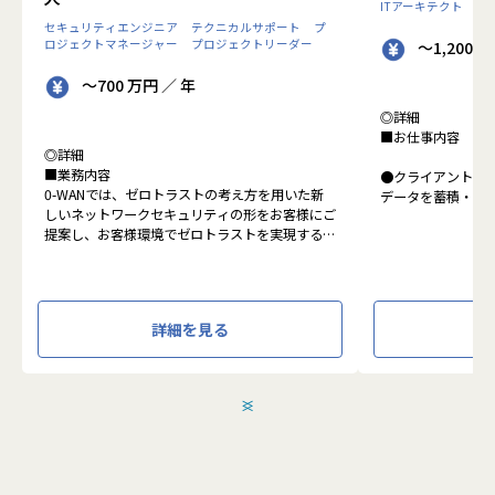
ITアーキテクト
プ
セキュリティエンジニア
テクニカルサポート
プ
ロジェクトマネージャー
プロジェクトリーダー
～1,200 
～700 万円 ／ 年
◎詳細
■お仕事内容
◎詳細
■業務内容
●クライアントの
0-WANでは、ゼロトラストの考え方を用いた新
データを蓄積・加
しいネットワークセキュリティの形をお客様にご
に活用する BI(Busin
提案し、お客様環境でゼロトラストを実現するた
システムの導入か
めのさまざまな支援を行っています。
す。またクラウド
各メンバーの得意分野を組み合わせ、チームワー
想から実施します
クを重視してゼロトラスト事業を推進していま
す。
●クライアントの要
詳細を見る
設計、実装まで、
本求人で採用する方には、テクニカルサポートや
って頂きます。
SI案件のメンバー参画を通じて、エンジニアとし
●主に要件定義か
てのスキルアップを目指していただきます。
発だけでなく、D
＜
＞
エンジニアとしての高いスキルに加えて、チャレ
理、エンドユーザ
ンジ精神、未経験分野にも積極的に取り組む情熱
など、幅広い経験
がある方を募集しています。
アアップが可能な
●エンドユーザー
面接においては業務内容におけるマッチングとご
あり、要件定義な