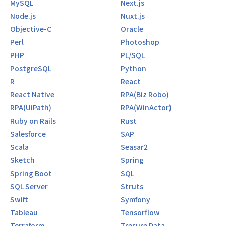
MySQL
Next.js
Node.js
Nuxt.js
Objective-C
Oracle
Perl
Photoshop
PHP
PL/SQL
PostgreSQL
Python
R
React
React Native
RPA(Biz Robo)
RPA(UiPath)
RPA(WinActor)
Ruby on Rails
Rust
Salesforce
SAP
Scala
Seasar2
Sketch
Spring
Spring Boot
SQL
SQL Server
Struts
Swift
Symfony
Tableau
Tensorflow
Terraform
Tresure Data