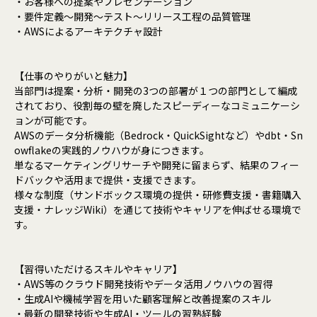
・お客様への提案やプレゼンテーション
・要件定義～開発～テスト～リリース工程の品質管理
・AWSによるアーキテクチャ設計
【仕事のやりがいと魅力】
当部門は提案・分析・開発の3つの部署が１つの部門として編成
されており、役割毎の壁を廃したスピーディーなコミュニケーシ
ョンが可能です。
AWSのデータ分析機能（Bedrock・QuickSightなど）やdbt・Sn
owflakeの実践的ノウハウが身につきます。
単なるマーケティングリサーチや開発に留まらず、結果のフィー
ドバックや活用まで提供・支援できます。
様々な制度（サンドボックス環境の提供・研修費支援・書籍購入
支援・ナレッジWiki）を通じて技術やキャリアを伸ばせる環境で
す。
【習得いただけるスキルやキャリア】
・AWS等のクラウド開発技術やデータ活用ノウハウの習得
・生成AIや機械学習を用いた顧客理解と改善提案のスキル
・最新の開発技術や生成AI・ツールの習熟経験