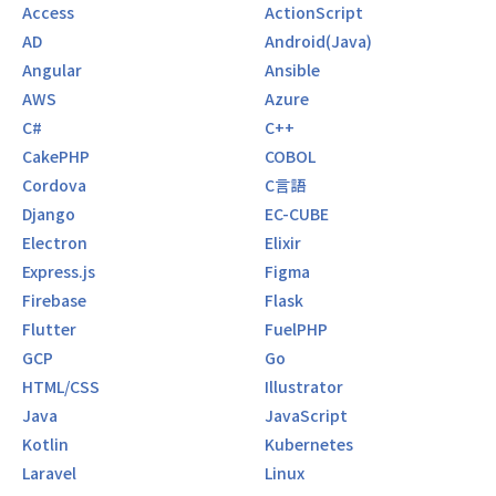
Access
ActionScript
AD
Android(Java)
Angular
Ansible
AWS
Azure
C#
C++
CakePHP
COBOL
Cordova
C言語
Django
EC-CUBE
Electron
Elixir
Express.js
Figma
Firebase
Flask
Flutter
FuelPHP
GCP
Go
HTML/CSS
Illustrator
Java
JavaScript
Kotlin
Kubernetes
Laravel
Linux