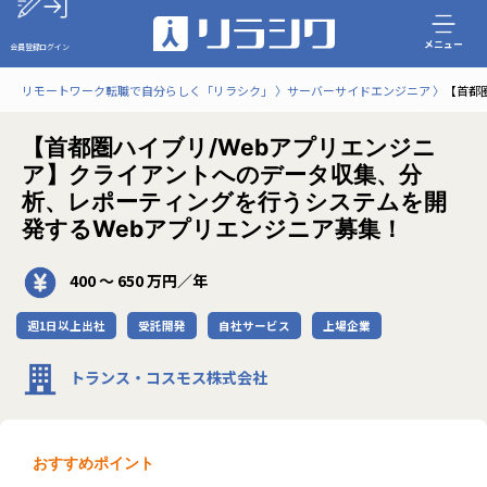
メニュー
会員登録
ログイン
リモートワーク転職で自分らしく「リラシク」
サーバーサイドエンジニア
【首都
【首都圏ハイブリ/Webアプリエンジニ
ア】クライアントへのデータ収集、分
析、レポーティングを行うシステムを開
発するWebアプリエンジニア募集！
400 〜 650 万円／年
週1日以上出社
受託開発
自社サービス
上場企業
トランス・コスモス株式会社
おすすめポイント