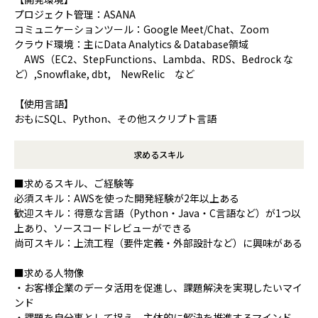
プロジェクト管理：ASANA
コミュニケーションツール：Google Meet/Chat、Zoom
クラウド環境：主にData Analytics & Database領域
AWS（EC2、StepFunctions、Lambda、RDS、Bedrock な
ど）,Snowflake, dbt, NewRelic など
【使用言語】
おもにSQL、Python、その他スクリプト言語
求めるスキル
■求めるスキル、ご経験等
必須スキル：AWSを使った開発経験が2年以上ある
歓迎スキル：得意な言語（Python・Java・C言語など）が1つ以
上あり、ソースコードレビューができる
尚可スキル：上流工程（要件定義・外部設計など）に興味がある
■求める人物像
・お客様企業のデータ活用を促進し、課題解決を実現したいマイ
ンド
・課題を自分事として捉え、主体的に解決を推進するマインド