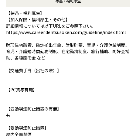
待遇・福利厚生
【待遇・福利厚生】
【加入保険・福利厚生・その他】
詳細情報については以下URLをご参照下さい。
https://www.career.dentsusoken.com/guideline/index.html
財形住宅融資、確定拠出年金、財形貯蓄、育児・介護休業制度、
育児・介護短時間勤務制度、在宅勤務制度、旅行補助、同好会補
助、各種慶弔金 など
【交通費手当（出社の際）】
【PC貸与有無】
【受動喫煙防止措置の有無】
有
【受動喫煙防止措置】
屋内全面禁煙