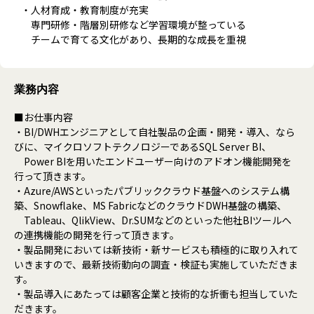
・人材育成・教育制度が充実
専門研修・階層別研修など学習環境が整っている
チームで育てる文化があり、長期的な成長を重視
業務内容
■お仕事内容
・BI/DWHエンジニアとして自社製品の企画・開発・導入、なら
びに、マイクロソフトテクノロジーであるSQL Server BI、
Power BIを用いたエンドユーザー向けのアドオン機能開発を
行って頂きます。
・Azure/AWSといったパブリッククラウド基盤へのシステム構
築、Snowflake、MS FabricなどのクラウドDWH基盤の構築、
Tableau、QlikView、Dr.SUMなどのといった他社BIツールへ
の連携機能の開発を行って頂きます。
・製品開発においては新技術・新サービスも積極的に取り入れて
いきますので、最新技術動向の調査・検証も実施していただきま
す。
・製品導入にあたっては顧客企業と技術的な折衝も担当していた
だきます。