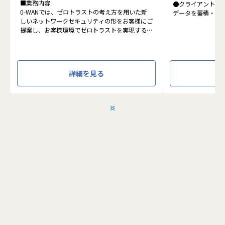
■業務内容
●クライアントの
0-WANでは、ゼロトラストの考え方を用いた新
データを蓄積・加
しいネットワークセキュリティの形をお客様にご
に活用する BI(Busin
提案し、お客様環境でゼロトラストを実現するた
システムの導入か
めのさまざまな支援を行っています。
す。またクラウド
各メンバーの得意分野を組み合わせ、チームワー
想から実施します
クを重視してゼロトラスト事業を推進していま
す。
●クライアントの要
詳細を見る
設計、実装まで、
本求人で採用する方には、テクニカルサポートや
って頂きます。
SI案件のメンバー参画を通じて、エンジニアとし
●主に要件定義か
てのスキルアップを目指していただきます。
発だけでなく、D
＜
＞
エンジニアとしての高いスキルに加えて、チャレ
理、エンドユーザ
ンジ精神、未経験分野にも積極的に取り組む情熱
など、幅広い経験
がある方を募集しています。
アアップが可能な
●エンドユーザー
面接においては業務内容におけるマッチングとご
あり、要件定義な
自身が目指される方向性を確認し、適切なチーム
へのアサインを検討します。
採用後は、入社研修の後、下記のチームへの配属
こちらの求人に応募します
となり、業務をお任せいたします。
・テクニカルサポートチーム
成長意欲が高ければ高いほど、適切に成長支援す
応募する
る機会(案件)を用意します。