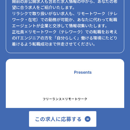
開前の非公開求人も含めた求人情報の中から、あなたの希
望に合う求人をご紹介いたします。
リラシクで取り扱いがない求人も、リモートワーク（テレ
ワーク・在宅）での勤務が可能か、あなたに代わって転職
エージェントが企業と交渉して情報収集いたします。
正社員×リモートワーク（テレワーク）での転職をお考え
のITエンジニアの方を「自分らしく」働ける環境にたどり
着けるよう転職成功まで伴走させてください。
Presents
フリーランス×リモートワーク
正社員×リモートワーク
この求人に応募する