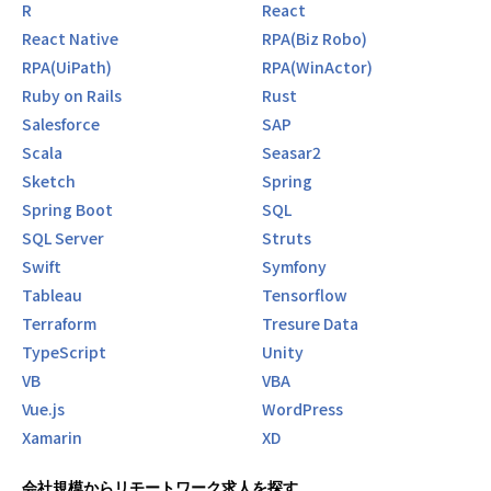
R
React
React Native
RPA(Biz Robo)
RPA(UiPath)
RPA(WinActor)
Ruby on Rails
Rust
Salesforce
SAP
Scala
Seasar2
Sketch
Spring
Spring Boot
SQL
SQL Server
Struts
Swift
Symfony
Tableau
Tensorflow
Terraform
Tresure Data
TypeScript
Unity
VB
VBA
Vue.js
WordPress
Xamarin
XD
会社規模からリモートワーク求人を探す