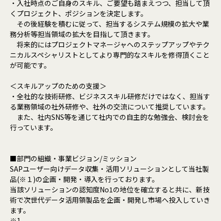
・入社時点のご自身のスキル、ご要望も踏まえつつ、担当して頂
くプロジェクト、ポジションを決定します。
その後経験を積むに従って、担当するシステム規模の拡大や業
務分析等担当領域の拡大を目指して頂きます。
将来的にはプロジェクトマネージャへのステップアップやテク
ニカルスペシャリストとしてより専門的なスキルを修得頂くこと
が可能です。
＜スキルアップのための支援＞
・全社的な技術研修、ビジネススキル研修だけではなく、担当す
る業務領域の社外研修や、社外の交流について推奨しています。
また、社内SNS等を通じて社内での自主的な勉強会、検討会を
行っています。
■部門の組織・事業ビジョン/ミッション
SAPユーザー向けデータ収集・活用ソリューションとして当社製
品(※１)の企画・開発・導入を行っております。
当該ソリューションの認知度No1の地位を確立すると共に、新技
術で次世代データ活用領製品を企画・開発し市場へ投入していき
ます。
※1