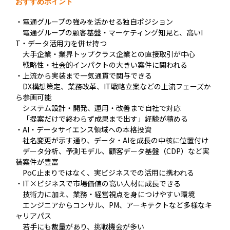
おすすめポイント
・電通グループの強みを活かせる独自ポジション
電通グループの顧客基盤・マーケティング知見と、高いI
T・データ活用力を併せ持つ
大手企業・業界トップクラス企業との直接取引が中心
戦略性・社会的インパクトの大きい案件に関われる
・上流から実装まで一気通貫で関与できる
DX構想策定、業務改革、IT戦略立案などの上流フェーズか
ら参画可能
システム設計・開発、運用・改善まで自社で対応
「提案だけで終わらず成果まで出す」経験が積める
・AI・データサイエンス領域への本格投資
社名変更が示す通り、データ・AIを成長の中核に位置付け
データ分析、予測モデル、顧客データ基盤（CDP）など実
装案件が豊富
PoC止まりではなく、実ビジネスでの活用に携われる
・IT×ビジネスで市場価値の高い人材に成長できる
技術力に加え、業務・経営視点を身につけやすい環境
エンジニアからコンサル、PM、アーキテクトなど多様なキ
ャリアパス
若手にも裁量があり、挑戦機会が多い