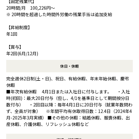
【固定残業代】
20時間/月 100,226円～
※ 20時間を超過した時間外労働の残業手当は追加支給
【昇給制度】
年1回
【賞与】
年2回(6月/12月)
休日・休暇
完全週休2日制(土・日)、祝日、有給休暇、年末年始休暇、慶弔
休暇
■年次有給休暇 4月1日または入社日に付与します。 ・入社
時(初回)：最大20日付与（但し、4/1を基準日として期間按分日
数付与） ・2回目以降：毎年4月1日に20日付与（就業年数問わ
ず、全員が対象） ※年間平均有休取得日数：12.4日（2024年4
月-2025年3月実績） ■その他の休暇：結婚休暇、服喪休暇、出
産休暇、介護休暇、リフレッシュ休暇など