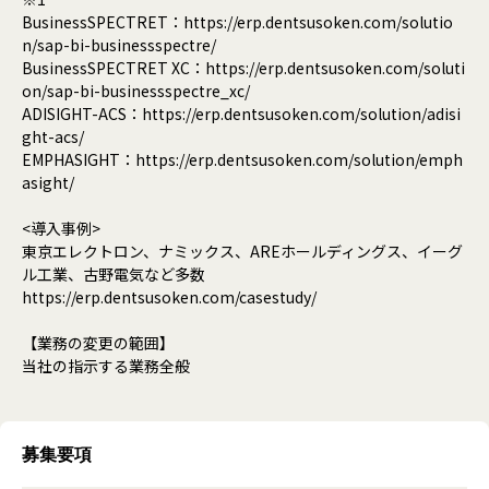
BusinessSPECTRET：https://erp.dentsusoken.com/solutio
n/sap-bi-businessspectre/
BusinessSPECTRET XC：https://erp.dentsusoken.com/soluti
on/sap-bi-businessspectre_xc/
ADISIGHT-ACS：https://erp.dentsusoken.com/solution/adisi
ght-acs/
EMPHASIGHT：https://erp.dentsusoken.com/solution/emph
asight/
<導入事例>
東京エレクトロン、ナミックス、AREホールディングス、イーグ
ル工業、古野電気など多数
https://erp.dentsusoken.com/casestudy/
【業務の変更の範囲】
当社の指示する業務全般
募集要項