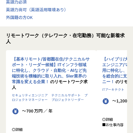
英語力必須
英語力尚可（英語活用環境あり）
外国籍の方OK
リモートワーク（テレワーク・在宅勤務）可能な新着求
人
【基本リモート/首都圏在住/テクニカルサ
【ハイブリ/大
ポート・リーダー候補】ITインフラ領域
エンジニア/マ
に特化し、クラウド・自動化・AIなど先
用に特化し、10
端技術を積極的に取り入れ、SIer業界の
を総合的に支援
常識を変える企業！
のリモートワーク求
ニー！
のリモー
人
ITアーキテクト
プ
セキュリティエンジニア
テクニカルサポート
プ
ロジェクトマネージャー
プロジェクトリーダー
～1,200 
～700 万円 ／ 年
◎詳細
■お仕事内容
◎詳細