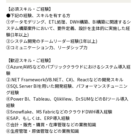
【必須スキル・ご経験】
●下記の経験、スキルを有する方
①データモデリング、ETL処理、DWH構築、BI構築に関連するシ
ステム構築案件において、要件定義、設計を主体的に実施した経
験(1年以上)
②システム開発のチームリーダー経験(1年以上)
③コミュニケーション力、リーダシップ力
【歓迎スキル・ご経験】
①Azure/AWSなどのパブリッククラウドにおけるシステム導入経
験
②.NET Framework(VB.NET、C#)、Reactなどの開発スキル
③SQL Server BIを用いた開発経験、パフォーマンスチューニン
グ経験
④Power BI、Tableau、QlikView、Dr.SUMなどのBIツール導入
経験
⑤Snowflake、MS FabricなどのクラウドDWH導入経験
⑥SAP、もしくは、ERP導入経験
⑦会計・販売・購買・在庫管理などの業務知識
⑧生産管理・原価管理などの業務知識