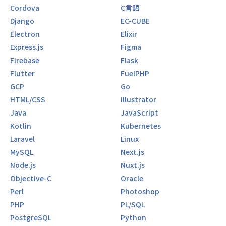
Cordova
C言語
Django
EC-CUBE
Electron
Elixir
Express.js
Figma
Firebase
Flask
Flutter
FuelPHP
GCP
Go
HTML/CSS
Illustrator
Java
JavaScript
Kotlin
Kubernetes
Laravel
Linux
MySQL
Next.js
Node.js
Nuxt.js
Objective-C
Oracle
Perl
Photoshop
PHP
PL/SQL
PostgreSQL
Python