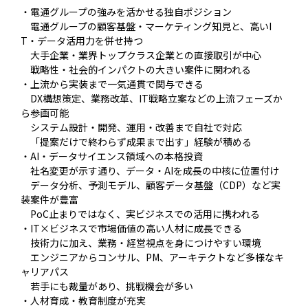
・電通グループの強みを活かせる独自ポジション
電通グループの顧客基盤・マーケティング知見と、高いI
T・データ活用力を併せ持つ
大手企業・業界トップクラス企業との直接取引が中心
戦略性・社会的インパクトの大きい案件に関われる
・上流から実装まで一気通貫で関与できる
DX構想策定、業務改革、IT戦略立案などの上流フェーズか
ら参画可能
システム設計・開発、運用・改善まで自社で対応
「提案だけで終わらず成果まで出す」経験が積める
・AI・データサイエンス領域への本格投資
社名変更が示す通り、データ・AIを成長の中核に位置付け
データ分析、予測モデル、顧客データ基盤（CDP）など実
装案件が豊富
PoC止まりではなく、実ビジネスでの活用に携われる
・IT×ビジネスで市場価値の高い人材に成長できる
技術力に加え、業務・経営視点を身につけやすい環境
エンジニアからコンサル、PM、アーキテクトなど多様なキ
ャリアパス
若手にも裁量があり、挑戦機会が多い
・人材育成・教育制度が充実