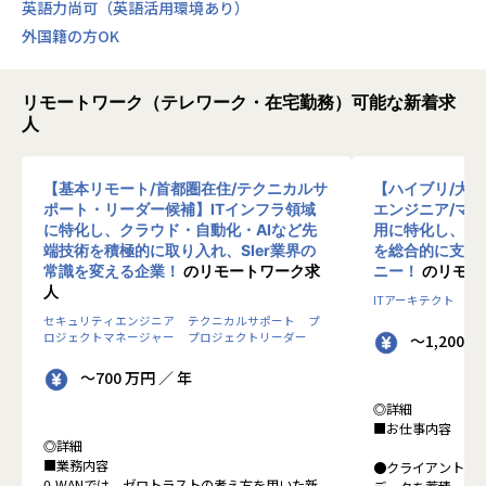
英語力尚可（英語活用環境あり）
外国籍の方OK
リモートワーク（テレワーク・在宅勤務）可能な新着求
人
【基本リモート/首都圏在住/テクニカルサ
【ハイブリ/大
ポート・リーダー候補】ITインフラ領域
エンジニア/マ
に特化し、クラウド・自動化・AIなど先
用に特化し、10
端技術を積極的に取り入れ、SIer業界の
を総合的に支援
常識を変える企業！
のリモートワーク求
ニー！
のリモー
人
ITアーキテクト
プ
セキュリティエンジニア
テクニカルサポート
プ
ロジェクトマネージャー
プロジェクトリーダー
～1,200 
～700 万円 ／ 年
◎詳細
■お仕事内容
◎詳細
■業務内容
●クライアントの
0-WANでは、ゼロトラストの考え方を用いた新