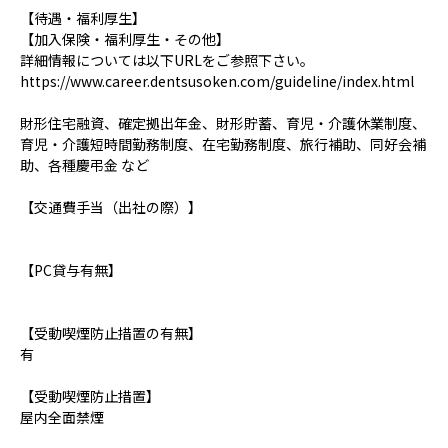
【待遇・福利厚生】
【加入保険・福利厚生・その他】
詳細情報については以下URLをご参照下さい。
https://www.career.dentsusoken.com/guideline/index.html
財形住宅融資、確定拠出年金、財形貯蓄、育児・介護休業制度、
育児・介護短時間勤務制度、在宅勤務制度、旅行補助、同好会補
助、各種慶弔金 など
【交通費手当（出社の際）】
【PC貸与有無】
【受動喫煙防止措置の有無】
有
【受動喫煙防止措置】
屋内全面禁煙