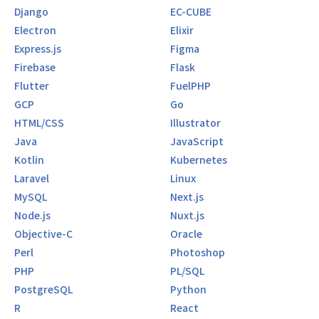
Django
EC-CUBE
Electron
Elixir
Express.js
Figma
Firebase
Flask
Flutter
FuelPHP
GCP
Go
HTML/CSS
Illustrator
Java
JavaScript
Kotlin
Kubernetes
Laravel
Linux
MySQL
Next.js
Node.js
Nuxt.js
Objective-C
Oracle
Perl
Photoshop
PHP
PL/SQL
PostgreSQL
Python
R
React