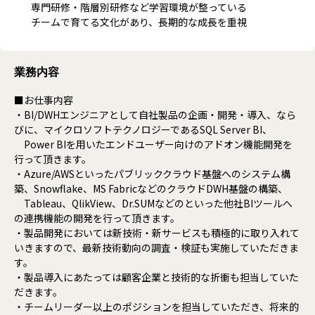
専門研修・階層別研修など学習環境が整っている
チームで育てる文化があり、長期的な成長を重視
業務内容
■お仕事内容
・BI/DWHエンジニアとして自社製品の企画・開発・導入、なら
びに、マイクロソフトテクノロジーであるSQL Server BI、
Power BIを用いたエンドユーザー向けのアドオン機能開発を
行って頂きます。
・Azure/AWSといったパブリッククラウド基盤へのシステム構
築、Snowflake、MS FabricなどのクラウドDWH基盤の構築、
Tableau、QlikView、Dr.SUMなどのといった他社BIツールへ
の連携機能の開発を行って頂きます。
・製品開発においては新技術・新サービスも積極的に取り入れて
いきますので、最新技術動向の調査・検証も実施していただきま
す。
・製品導入にあたっては顧客企業と技術的な折衝も担当していた
だきます。
・チームリーダー以上のポジションを担当していただき、将来的