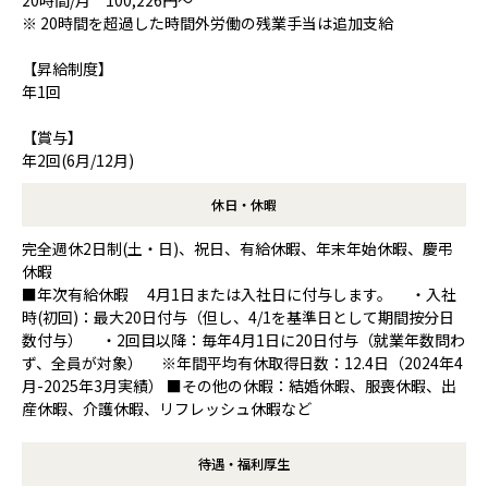
※ 20時間を超過した時間外労働の残業手当は追加支給
【昇給制度】
年1回
【賞与】
年2回(6月/12月)
休日・休暇
完全週休2日制(土・日)、祝日、有給休暇、年末年始休暇、慶弔
休暇
■年次有給休暇 4月1日または入社日に付与します。 ・入社
時(初回)：最大20日付与（但し、4/1を基準日として期間按分日
数付与） ・2回目以降：毎年4月1日に20日付与（就業年数問わ
ず、全員が対象） ※年間平均有休取得日数：12.4日（2024年4
月-2025年3月実績） ■その他の休暇：結婚休暇、服喪休暇、出
産休暇、介護休暇、リフレッシュ休暇など
待遇・福利厚生