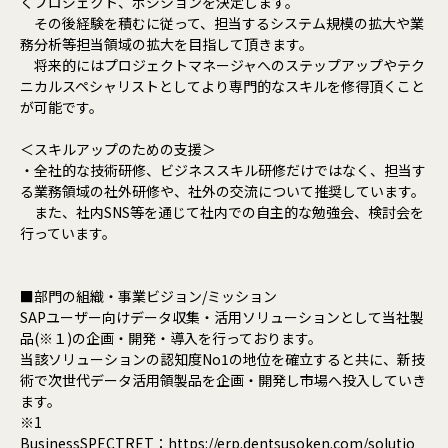
くプロジェクト、ポジションを決定します。
その後経験を積むに従って、担当するシステム規模の拡大や業
務分析等担当領域の拡大を目指して頂きます。
将来的にはプロジェクトマネージャへのステップアップやテク
ニカルスペシャリストとしてより専門的なスキルを修得頂くこと
が可能です。
＜スキルアップのための支援＞
・全社的な技術研修、ビジネススキル研修だけではなく、担当す
る業務領域の社外研修や、社外の交流について推奨しています。
また、社内SNS等を通じて社内での自主的な勉強会、検討会を
行っています。
■部門の組織・事業ビジョン/ミッション
SAPユーザー向けデータ収集・活用ソリューションとして当社製
品(※１)の企画・開発・導入を行っております。
当該ソリューションの認知度No1の地位を確立すると共に、新技
術で次世代データ活用領製品を企画・開発し市場へ投入していき
ます。
※1
BusinessSPECTRET：https://erp.dentsusoken.com/solutio