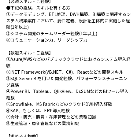
【必須スキル・ご経験】
●下記の経験、スキルを有する方
①データモデリング、ETL処理、DWH構築、BI構築に関連するシ
ステム構築案件において、要件定義、設計を主体的に実施した経
験(1年以上)
②システム開発のチームリーダー経験(1年以上)
③コミュニケーション力、リーダシップ力
【歓迎スキル・ご経験】
①Azure/AWSなどのパブリッククラウドにおけるシステム導入経
験
②.NET Framework(VB.NET、C#)、Reactなどの開発スキル
③SQL Server BIを用いた開発経験、パフォーマンスチューニン
グ経験
④Power BI、Tableau、QlikView、Dr.SUMなどのBIツール導入
経験
⑤Snowflake、MS FabricなどのクラウドDWH導入経験
⑥SAP、もしくは、ERP導入経験
⑦会計・販売・購買・在庫管理などの業務知識
⑧生産管理・原価管理などの業務知識
【求める人物像】