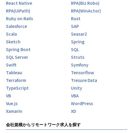
React Native
RPA(Biz Robo)
RPA(UiPath)
RPA(WinActor)
Ruby on Rails
Rust
Salesforce
SAP
Scala
Seasar2
Sketch
Spring
Spring Boot
SQL
SQL Server
Struts
Swift
Symfony
Tableau
Tensorflow
Terraform
Tresure Data
TypeScript
Unity
VB
VBA
Vue.js
WordPress
Xamarin
XD
会社規模からリモートワーク求人を探す