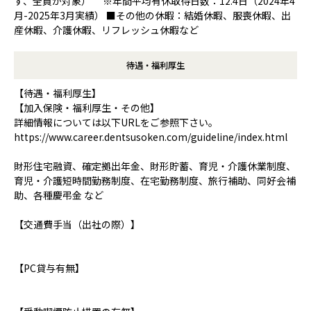
ず、全員が対象） ※年間平均有休取得日数：12.4日（2024年4
月-2025年3月実績） ■その他の休暇：結婚休暇、服喪休暇、出
産休暇、介護休暇、リフレッシュ休暇など
待遇・福利厚生
【待遇・福利厚生】
【加入保険・福利厚生・その他】
詳細情報については以下URLをご参照下さい。
https://www.career.dentsusoken.com/guideline/index.html
財形住宅融資、確定拠出年金、財形貯蓄、育児・介護休業制度、
育児・介護短時間勤務制度、在宅勤務制度、旅行補助、同好会補
助、各種慶弔金 など
【交通費手当（出社の際）】
【PC貸与有無】