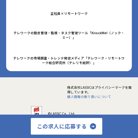
正社員×リモートワーク
テレワークの勤怠管理・監視・タスク管理ツール「KnockMe!（ノック・
ミー）」
テレワークの市場調査・トレンド発信メディア「テレワーク・リモートワ
ーク総合研究所（テレリモ総研）」
株式会社LASSICはプライバシーマークを取
得しています。
個人情報の取り扱いについて
©LASSIC Co., Ltd.
この求人に応募する