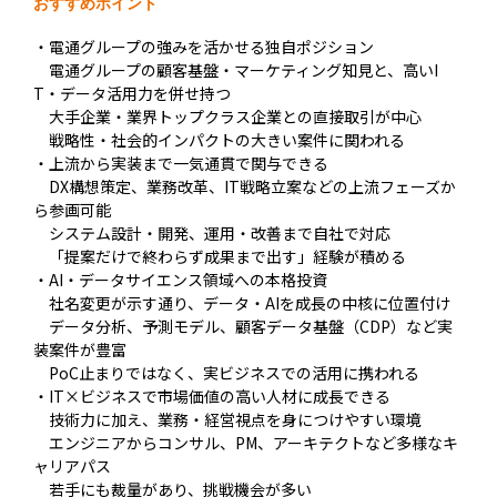
おすすめポイント
・電通グループの強みを活かせる独自ポジション
電通グループの顧客基盤・マーケティング知見と、高いI
T・データ活用力を併せ持つ
大手企業・業界トップクラス企業との直接取引が中心
戦略性・社会的インパクトの大きい案件に関われる
・上流から実装まで一気通貫で関与できる
DX構想策定、業務改革、IT戦略立案などの上流フェーズか
ら参画可能
システム設計・開発、運用・改善まで自社で対応
「提案だけで終わらず成果まで出す」経験が積める
・AI・データサイエンス領域への本格投資
社名変更が示す通り、データ・AIを成長の中核に位置付け
データ分析、予測モデル、顧客データ基盤（CDP）など実
装案件が豊富
PoC止まりではなく、実ビジネスでの活用に携われる
・IT×ビジネスで市場価値の高い人材に成長できる
技術力に加え、業務・経営視点を身につけやすい環境
エンジニアからコンサル、PM、アーキテクトなど多様なキ
ャリアパス
若手にも裁量があり、挑戦機会が多い