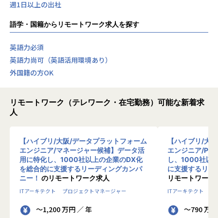
週1日以上の出社
語学・国籍からリモートワーク求人を探す
英語力必須
英語力尚可（英語活用環境あり）
外国籍の方OK
リモートワーク（テレワーク・在宅勤務）可能な新着求
人
【ハイブリ/大阪/データプラットフォーム
【ハイブリ/大
エンジニア/マネージャー候補】データ活
エンジニア/PM
用に特化し、1000社以上の企業のDX化
し、1000社以
を総合的に支援するリーディングカンパ
に支援するリー
ニー！
のリモートワーク求人
リモートワーク
ITアーキテクト
プロジェクトマネージャー
ITアーキテクト
プ
～1,200 万円 ／ 年
～790 万円