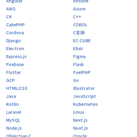
Angular
Ansible
AWS
Azure
C#
C++
CakePHP
COBOL
Cordova
C言語
Django
EC-CUBE
Electron
Elixir
Express.js
Figma
Firebase
Flask
Flutter
FuelPHP
GCP
Go
HTML/CSS
Illustrator
Java
JavaScript
Kotlin
Kubernetes
Laravel
Linux
MySQL
Next.js
Node.js
Nuxt.js
Objective-C
Oracle