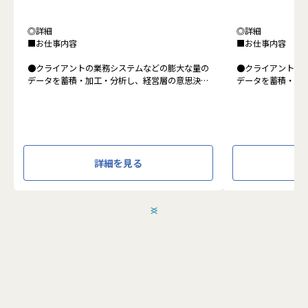
◎詳細
◎詳細
■お仕事内容
■お仕事内容
●クライアントの業務システムなどの膨大な量の
●クライアントの
データを蓄積・加工・分析し、経営層の意思決定
データを蓄積・加
に活用する BI(Business Intelligence)と呼ばれる
に活用する BI(Busin
システムの導入から実行支援までを行っていま
タプラットフォー
す。またクラウドを含むデータ基盤全体のDX構
っています。
想から実施します。
●クライアントの
●クライアントの要望に沿ったBIツールの企画、
ォームの企画、設
詳細を見る
設計、実装まで、プロジェクトに一気通貫で関わ
一気通貫で関わっ
って頂きます。
●主に要件定義か
●主に要件定義からテストまでお任せします。開
発だけでなく、D
発だけでなく、DB、インフラ、プロジェクト管
理、エンドユーザ
＜
＞
理、エンドユーザーとのコミュニケーション能力
など、幅広い経験
など、幅広い経験に基づくスキルアップ・キャリ
アアップが可能な
アアップが可能な環境です。
●エンドユーザー
●エンドユーザー様と直接やり取りをする立場で
あり、要件定義な
あり、要件定義など上流工程に携われます。