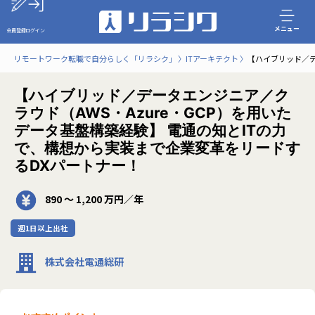
メニュー
会員登録
ログイン
リモートワーク転職で自分らしく「リラシク」
ITアーキテクト
【ハイブリッド／デ
【ハイブリッド／データエンジニア／ク
ラウド（AWS・Azure・GCP）を用いた
データ基盤構築経験】 電通の知とITの力
で、構想から実装まで企業変革をリードす
るDXパートナー！
890 〜 1,200 万円／年
週1日以上出社
株式会社電通総研