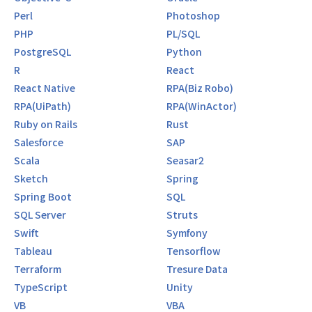
Perl
Photoshop
PHP
PL/SQL
PostgreSQL
Python
R
React
React Native
RPA(Biz Robo)
RPA(UiPath)
RPA(WinActor)
Ruby on Rails
Rust
Salesforce
SAP
Scala
Seasar2
Sketch
Spring
Spring Boot
SQL
SQL Server
Struts
Swift
Symfony
Tableau
Tensorflow
Terraform
Tresure Data
TypeScript
Unity
VB
VBA