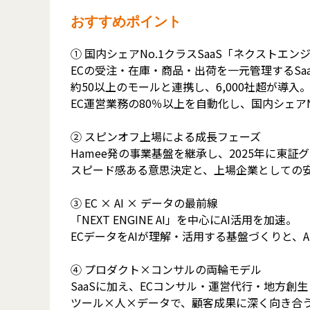
おすすめポイント
① 国内シェアNo.1クラスSaaS「ネクストエン
ECの受注・在庫・商品・出荷を一元管理するSa
約50以上のモールと連携し、6,000社超が導入
EC運営業務の80％以上を自動化し、国内シェアN
② スピンオフ上場による成長フェーズ
Hamee発の事業基盤を継承し、2025年に東証
スピード感ある意思決定と、上場企業としての
③ EC × AI × データの最前線
「NEXT ENGINE AI」を中心にAI活用を加速。
ECデータをAIが理解・活用する基盤づくりと、
④ プロダクト×コンサルの両輪モデル
SaaSに加え、ECコンサル・運営代行・地方創生
ツール×人×データで、顧客成果に深く向き合