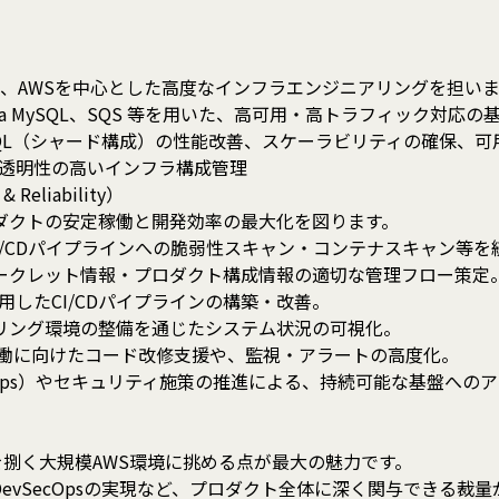
AWSを中心とした高度なインフラエンジニアリングを担いま
ora MySQL、SQS 等を用いた、高可用・高トラフィック対応の
ySQL（シャード構成）の性能改善、スケーラビリティの確保、
性と透明性の高いインフラ構成管理
eliability）
クトの安定稼働と開発効率の最大化を図ります。
I/CDパイプラインへの脆弱性スキャン・コンテナスキャン等を
ト構成情報の適切な管理フロー策定
活用したCI/CDパイプラインの構築・改善。
リング環境の整備を通じたシステム状況の可視化。
に向けたコード改修支援や、監視・アラートの高度化。
ps）やセキュリティ施策の推進による、持続可能な基盤へのア
捌く大規模AWS環境に挑める点が最大の魅力です。
SecOpsの実現など、プロダクト全体に深く関与できる裁量