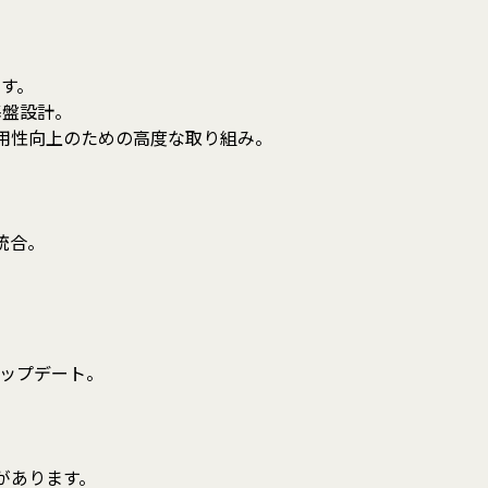
す。
基盤設計。
可用性向上のための高度な取り組み。
統合。
。
ップデート。
があります。