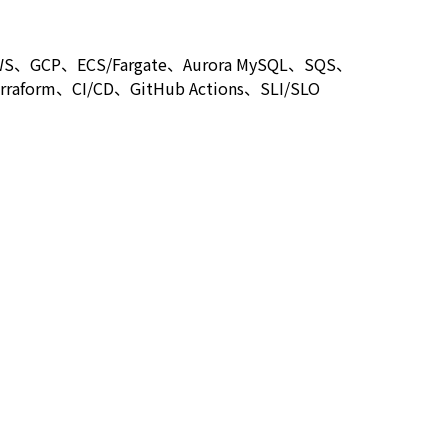
WS、GCP、ECS/Fargate、Aurora MySQL、SQS、
rraform、CI/CD、GitHub Actions、SLI/SLO