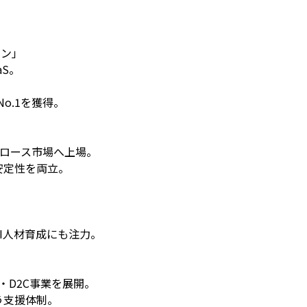
ジン」
aS。
。
o.1を獲得。
グロース市場へ上場。
安定性を両立。
AI人材育成にも注力。
・D2C事業を展開。
う支援体制。