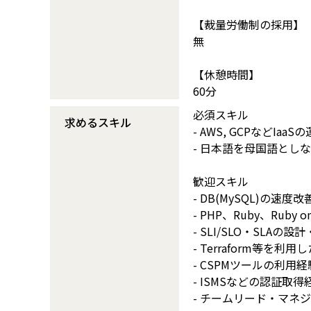
【裁量労働制の採用】
無
【休憩時間】
60分
必須スキル
求めるスキル
- AWS, GCPなどIaa
- 日本語を母国語とし
歓迎スキル
- DB(MySQL)の速
- PHP、Ruby、Ruby
- SLI/SLO・SLAの
- Terraform等
- CSPMツールの利用経
- ISMSなどの認証取得
- チームリード・マネ