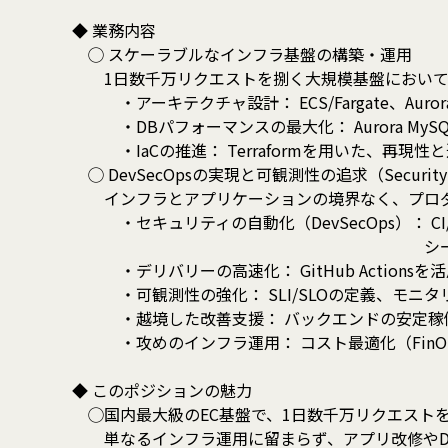
◆ 業務内容
◯ スケーラブルなインフラ基盤の構築・運用
1日数千万リクエストを捌く大規模基盤において、
・アーキテクチャ設計： ECS/Fargate、Aur
・DBパフォーマンスの最大化： Aurora M
・IaCの推進： Terraformを用いた、再現
◯ DevSecOpsの実現と可観測性の追求（Security & R
インフラとアプリケーションの境界なく、プロダ
・セキュリティの自動化（DevSecOps）： C
シークレット情報・プロダク
・デリバリーの高速化： GitHub Actionsを
・可観測性の強化： SLI/SLOの定義、モニタ
・越境した改善支援： バックエンドの安定稼働
・攻めのインフラ運用： コスト最適化（FinO
◆ このポジションの魅力
◯国内最大級のEC基盤で、1日数千万リクエストを
単なるインフラ運用に留まらず、アプリ改修やDev