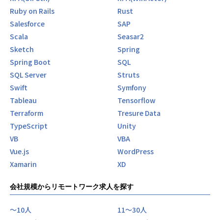
Ruby on Rails
Rust
Salesforce
SAP
Scala
Seasar2
Sketch
Spring
Spring Boot
SQL
SQL Server
Struts
Swift
Symfony
Tableau
Tensorflow
Terraform
Tresure Data
TypeScript
Unity
VB
VBA
Vue.js
WordPress
Xamarin
XD
会社規模からリモートワーク求人を探す
〜10人
11〜30人