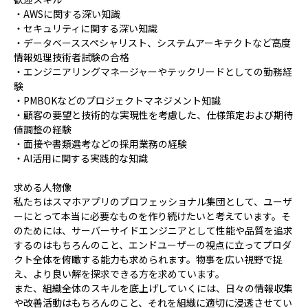
・AWSに関する深い知識
・セキュリティに関する深い知識
・データベーススペシャリスト、システムアーキテクトなど高度
情報処理技術者試験の合格
・エンジニアリングマネージャーやテックリードとしての勤務経
験
・PMBOKなどのプロジェクトマネジメント知識
・顧客の要望と技術的な実現性を考慮した、仕様策定および期待
値調整の経験
・面接や書類選考などの採用業務の経験
・AI活用に関する実践的な知識
求める人物像
私たちはスマホアプリのプロフェッショナル集団として、ユーザ
ーにとって本当に必要なものを作り続けたいと考えています。そ
のためには、サーバーサイドエンジニアとして性能や品質を追求
するのはもちろんのこと、エンドユーザーの視点に立ってプロダ
クト全体を俯瞰する能力も求められます。物事を広い視野で捉
え、より良い解を探求できる方を求めています。
また、組織全体のスキルを底上げしていくには、日々の情報収集
や改善活動はもちろんのこと、それを組織に適切に浸透させてい