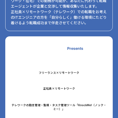
ワーク・在宅）での勤務が可能か、あなたに代わって転職
エージェントが企業と交渉して情報収集いたします。
正社員×リモートワーク（テレワーク）での転職をお考え
のITエンジニアの方を「自分らしく」働ける環境にたどり
着けるよう転職成功まで伴走させてください。
Presents
フリーランス×リモートワーク
正社員×リモートワーク
テレワークの勤怠管理・監視・タスク管理ツール「KnockMe!（ノック・
ミー）」