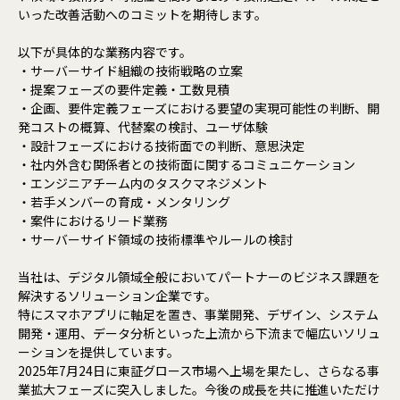
いった改善活動へのコミットを期待します。
以下が具体的な業務内容です。
・サーバーサイド組織の技術戦略の立案
・提案フェーズの要件定義・工数見積
・企画、要件定義フェーズにおける要望の実現可能性の判断、開
発コストの概算、代替案の検討、ユーザ体験
・設計フェーズにおける技術面での判断、意思決定
・社内外含む関係者との技術面に関するコミュニケーション
・エンジニアチーム内のタスクマネジメント
・若手メンバーの育成・メンタリング
・案件におけるリード業務
・サーバーサイド領域の技術標準やルールの検討
当社は、デジタル領域全般においてパートナーのビジネス課題を
解決するソリューション企業です。
特にスマホアプリに軸足を置き、事業開発、デザイン、システム
開発・運用、データ分析といった上流から下流まで幅広いソリュ
ーションを提供しています。
2025年7月24日に東証グロース市場へ上場を果たし、さらなる事
業拡大フェーズに突入しました。今後の成長を共に推進いただけ