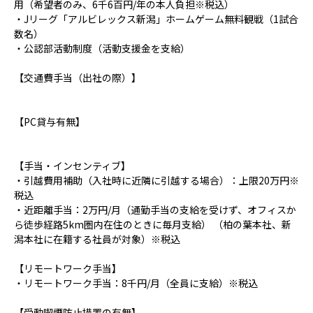
用（希望者のみ、6千6百円/年の本人負担※税込）
・Jリーグ「アルビレックス新潟」ホームゲーム無料観戦（1試合
数名）
・公認部活動制度（活動支援金を支給）
【交通費手当（出社の際）】
【PC貸与有無】
【手当・インセンティブ】
・引越費用補助（入社時に近隣に引越する場合）：上限20万円※
税込
・近距離手当：2万円/月（通勤手当の支給を受けず、オフィスか
ら徒歩経路5km圏内在住のときに毎月支給） （柏の葉本社、新
潟本社に在籍する社員が対象）※税込
【リモートワーク手当】
・リモートワーク手当：8千円/月（全員に支給）※税込
【受動喫煙防止措置の有無】