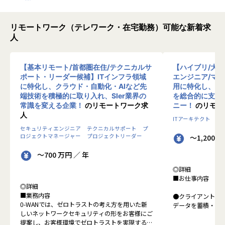
リモートワーク（テレワーク・在宅勤務）可能な新着求
人
【基本リモート/首都圏在住/テクニカルサ
【ハイブリ/大
ポート・リーダー候補】ITインフラ領域
エンジニア/マ
に特化し、クラウド・自動化・AIなど先
用に特化し、10
端技術を積極的に取り入れ、SIer業界の
を総合的に支援
常識を変える企業！
のリモートワーク求
ニー！
のリモー
人
ITアーキテクト
プ
セキュリティエンジニア
テクニカルサポート
プ
ロジェクトマネージャー
プロジェクトリーダー
～1,200 
～700 万円 ／ 年
◎詳細
■お仕事内容
◎詳細
■業務内容
●クライアントの
0-WANでは、ゼロトラストの考え方を用いた新
データを蓄積・加
しいネットワークセキュリティの形をお客様にご
に活用する BI(Busin
提案し、お客様環境でゼロトラストを実現するた
システムの導入か