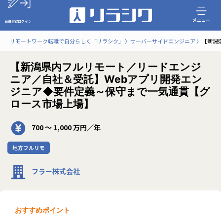
メニュー
会員登録
ログイン
リモートワーク転職で自分らしく「リラシク」
サーバーサイドエンジニア
【新潟
【新潟県内フルリモート／リードエンジ
ニア／自社＆受託】Webアプリ開発エン
ジニア◆要件定義～保守まで一気通貫【グ
ロース市場上場】
700 〜 1,000 万円／年
地方フルリモ
フラー株式会社
おすすめポイント