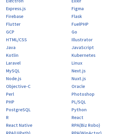
Electron
Elixir
Express.js
Figma
Firebase
Flask
Flutter
FuelPHP
GCP
Go
HTML/CSS
Illustrator
Java
JavaScript
Kotlin
Kubernetes
Laravel
Linux
MySQL
Next.js
Node.js
Nuxt.js
Objective-C
Oracle
Perl
Photoshop
PHP
PL/SQL
PostgreSQL
Python
R
React
React Native
RPA(Biz Robo)
RPA(UiPath)
RPA(WinActor)