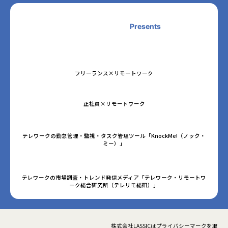
Presents
フリーランス×リモートワーク
正社員×リモートワーク
テレワークの勤怠管理・監視・タスク管理ツール「KnockMe!（ノック・
ミー）」
テレワークの市場調査・トレンド発信メディア「テレワーク・リモートワ
ーク総合研究所（テレリモ総研）」
株式会社LASSICはプライバシーマークを取