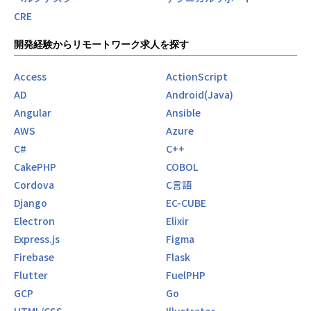
CRE
開発経験からリモートワーク求人を探す
Access
ActionScript
AD
Android(Java)
Angular
Ansible
AWS
Azure
C#
C++
CakePHP
COBOL
Cordova
C言語
Django
EC-CUBE
Electron
Elixir
Express.js
Figma
Firebase
Flask
Flutter
FuelPHP
GCP
Go