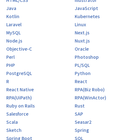
HTML/CSS
Illustrator
Java
JavaScript
Kotlin
Kubernetes
Laravel
Linux
MySQL
Next.js
Node.js
Nuxt.js
Objective-C
Oracle
Perl
Photoshop
PHP
PL/SQL
PostgreSQL
Python
R
React
React Native
RPA(Biz Robo)
RPA(UiPath)
RPA(WinActor)
Ruby on Rails
Rust
Salesforce
SAP
Scala
Seasar2
Sketch
Spring
Spring Boot
SQL