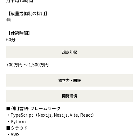
月平均10時間
【裁量労働制の採用】
無
【休憩時間】
60分
想定年収
700万円 〜 1,500万円
語学力・国籍
開発環境
■利用言語･フレームワーク
・TypeScript（Next.js, Nest.js, Vite, React）
・Python
■クラウド
・AWS