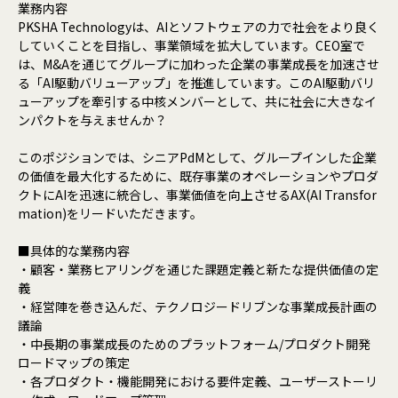
業務内容
PKSHA Technologyは、AIとソフトウェアの力で社会をより良く
していくことを目指し、事業領域を拡大しています。CEO室で
は、M&Aを通じてグループに加わった企業の事業成長を加速させ
る「AI駆動バリューアップ」を推進しています。このAI駆動バリ
ューアップを牽引する中核メンバーとして、共に社会に大きなイ
ンパクトを与えませんか？
このポジションでは、シニアPdMとして、グループインした企業
の価値を最大化するために、既存事業のオペレーションやプロダ
クトにAIを迅速に統合し、事業価値を向上させるAX(AI Transfor
mation)をリードいただきます。
■具体的な業務内容
・顧客・業務ヒアリングを通じた課題定義と新たな提供価値の定
義
・経営陣を巻き込んだ、テクノロジードリブンな事業成長計画の
議論
・中長期の事業成長のためのプラットフォーム/プロダクト開発
ロードマップの策定
・各プロダクト・機能開発における要件定義、ユーザーストーリ