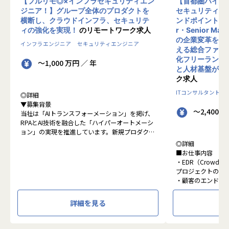
【フルリモ◎×インフラセキュリティエン
【首都圏ハイブ
ジニア！】グループ全体のプロダクトを
セキュリティコ
横断し、クラウドインフラ、セキュリテ
ンドポイントセキ
ィの強化を実現！
のリモートワーク求人
r・Senior Man
の企業変革を、
インフラエンジニア
セキュリティエンジニア
える総合ファー
化フリーランスで
～1,000 万円 ／ 年
と人材基盤があ
ク求人
ITコンサルタント
◎詳細
▼募集背景
～2,400 
当社は「AIトランスフォーメーション」を掲げ、
RPAとAI技術を融合した「ハイパーオートメーシ
ョン」の実現を推進しています。新規プロダクト
が続々と立ち上がる中、それらを支えるインフラ
◎詳細
基盤・セキュリティ統制・監視体制を全社横断で
■お仕事内容
整備・強化していくフェーズにあります。
・EDR（CrowdS
現在、一部プロダクトのAWSからGoogle Cloud
プロジェクトのPM
への移行をはじめ、各プロダクトの脆弱性対応や
・顧客のエンドポ
セキュリティガバナンスの確立など、技術面から
キテクチャの構想
リードし、全社の基盤をセキュアかつスケーラブ
・SOC／MDR運
詳細を見る
ルに進化させる中核メンバーを求めています。
R）体制構築の支
・検知ルール・運
▼求める人物像
ング方針の策定と