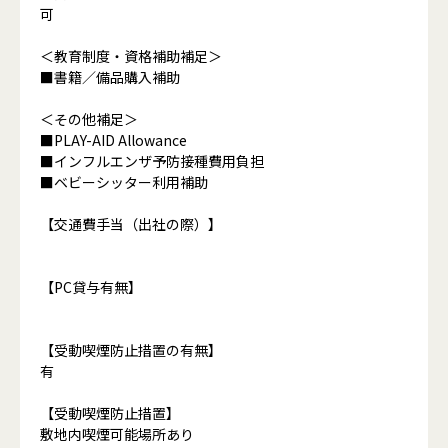
可
＜教育制度・資格補助補足＞
■書籍／備品購入補助
＜その他補足＞
■PLAY-AID Allowance
■インフルエンザ予防接種費用負担
■ベビーシッター利用補助
【交通費手当（出社の際）】
【PC貸与有無】
【受動喫煙防止措置の有無】
有
【受動喫煙防止措置】
敷地内喫煙可能場所あり