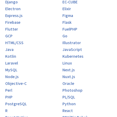
Django
EC-CUBE
Electron
Elixir
Express.js
Figma
Firebase
Flask
Flutter
FuelPHP
GCP
Go
HTML/CSS
Illustrator
Java
JavaScript
Kotlin
Kubernetes
Laravel
Linux
MySQL
Next.js
Node.js
Nuxt.js
Objective-C
Oracle
Perl
Photoshop
PHP
PL/SQL
PostgreSQL
Python
R
React