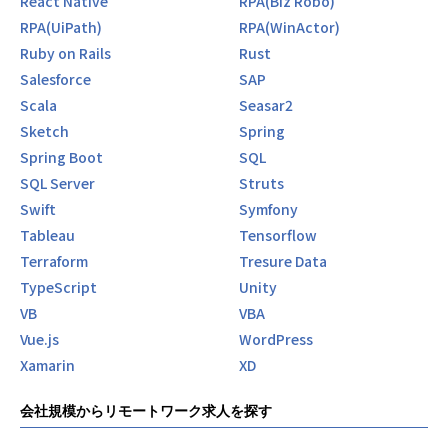
React Native
RPA(Biz Robo)
RPA(UiPath)
RPA(WinActor)
Ruby on Rails
Rust
Salesforce
SAP
Scala
Seasar2
Sketch
Spring
Spring Boot
SQL
SQL Server
Struts
Swift
Symfony
Tableau
Tensorflow
Terraform
Tresure Data
TypeScript
Unity
VB
VBA
Vue.js
WordPress
Xamarin
XD
会社規模からリモートワーク求人を探す