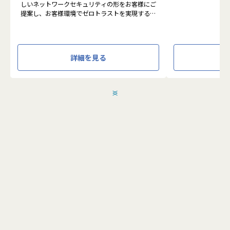
しいネットワークセキュリティの形をお客様にご
に活用する BI(Busin
提案し、お客様環境でゼロトラストを実現するた
システムの導入か
めのさまざまな支援を行っています。
す。またクラウド
各メンバーの得意分野を組み合わせ、チームワー
想から実施します
クを重視してゼロトラスト事業を推進していま
す。
●クライアントの要
詳細を見る
設計、実装まで、
本求人で採用する方には、テクニカルサポートや
って頂きます。
SI案件のメンバー参画を通じて、エンジニアとし
●主に要件定義か
てのスキルアップを目指していただきます。
発だけでなく、D
＜
＞
エンジニアとしての高いスキルに加えて、チャレ
理、エンドユーザ
ンジ精神、未経験分野にも積極的に取り組む情熱
など、幅広い経験
がある方を募集しています。
アアップが可能な
●エンドユーザー
面接においては業務内容におけるマッチングとご
あり、要件定義な
自身が目指される方向性を確認し、適切なチーム
へのアサインを検討します。
採用後は、入社研修の後、下記のチームへの配属
こちらの求人に応募します
となり、業務をお任せいたします。
・テクニカルサポートチーム
成長意欲が高ければ高いほど、適切に成長支援す
応募する
る機会(案件)を用意します。
■メンバー構成
2022年に新設されたばかりで、様々なバックグ