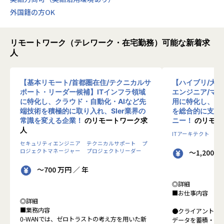
外国籍の方OK
リモートワーク（テレワーク・在宅勤務）可能な新着求
人
【基本リモート/首都圏在住/テクニカルサ
【ハイブリ/大
ポート・リーダー候補】ITインフラ領域
エンジニア/マ
に特化し、クラウド・自動化・AIなど先
用に特化し、10
端技術を積極的に取り入れ、SIer業界の
を総合的に支援
常識を変える企業！
のリモートワーク求
ニー！
のリモー
人
ITアーキテクト
プ
セキュリティエンジニア
テクニカルサポート
プ
ロジェクトマネージャー
プロジェクトリーダー
～1,200 
～700 万円 ／ 年
◎詳細
■お仕事内容
◎詳細
■業務内容
●クライアントの
0-WANでは、ゼロトラストの考え方を用いた新
データを蓄積・加