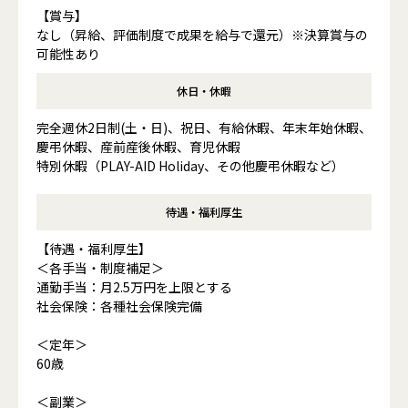
【賞与】
なし（昇給、評価制度で成果を給与で還元）※決算賞与の
可能性あり
休日・休暇
完全週休2日制(土・日)、祝日、有給休暇、年末年始休暇、
慶弔休暇、産前産後休暇、育児休暇
特別休暇（PLAY-AID Holiday、その他慶弔休暇など）
待遇・福利厚生
【待遇・福利厚生】
＜各手当・制度補足＞
通勤手当：月2.5万円を上限とする
社会保険：各種社会保険完備
＜定年＞
60歳
＜副業＞